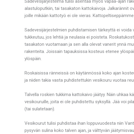
Sadevesijärjestelmä tulisi asentaa myös vapaa-ajan rake
alastuloputkiin, tai tasakaton kattokaivoja. Jalkarännit ov
joille mikään kattotyö ei ole vieras. Kattopeltiseppämm
Sadevesijärjestelmien puhdistamisen tärkeyttä ei voida v
tukkeutuu, jos lehtiä ja neulasia ei poisteta. Roskatukos
tasakaton vuotamaan ja sen alla olevat vanerit ynnä muu
rakenteita. Joissain tapauksissa kosteus etenee ylöspäin
ylöspäin.
Roskaisissa ränneissä on käytännössä koko ajan kosteutta
ja niiden takia vasta puhdistettukin vesikouru vuotaa reu
Talvella roskien tukkima kattokaivo jäätyy. Näin uhkaa kä
vesikouruille, joita ei ole puhdistettu syksyllä. Jää voi
(tai sulatetaan).
Vesikourut tulisi puhdistaa ihan loppuvuodesta niin Vant
pysyvän sulina koko talven ajan, ja välttyvän jäätymisva