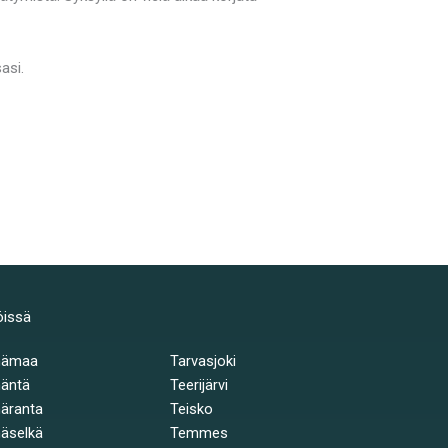
asi.
öissä
hämaa
Tarvasjoki
äntä
Teerijärvi
äranta
Teisko
äselkä
Temmes