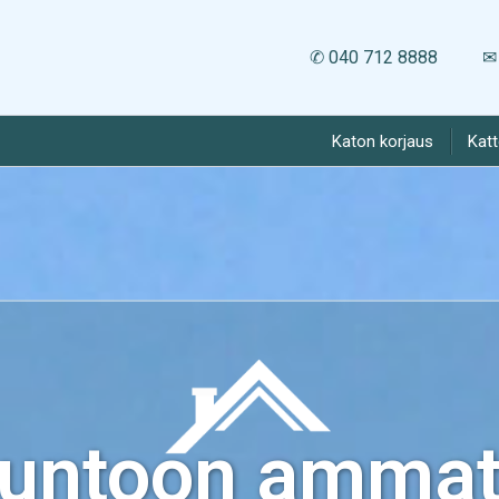
✆ 040 712 8888
✉ 
Katon korjaus
Kat
kuntoon ammatt