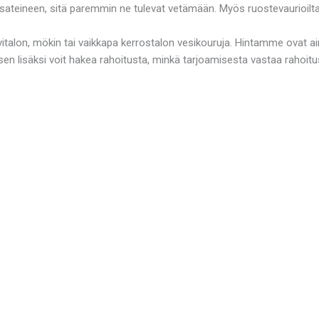
sateineen, sitä paremmin ne tulevat vetämään. Myös ruostevaurioilta
lon, mökin tai vaikkapa kerrostalon vesikouruja. Hintamme ovat aina 
n lisäksi voit hakea rahoitusta, minkä tarjoamisesta vastaa rahoit