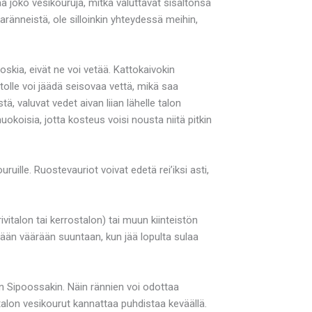
a joko vesikouruja, mitkä valuttavat sisältönsä
karänneistä, ole silloinkin yhteydessä meihin,
skia, eivät ne voi vetää. Kattokaivokin
atolle voi jäädä seisovaa vettä, mikä saa
 valuvat vedet aivan liian lähelle talon
koisia, jotta kosteus voisi nousta niitä pitkin
ille. Ruostevauriot voivat edetä rei’iksi asti,
vitalon tai kerrostalon) tai muun kiinteistön
änään väärään suuntaan, kun jää lopulta sulaa
in Sipoossakin. Näin rännien voi odottaa
talon vesikourut kannattaa puhdistaa keväällä.