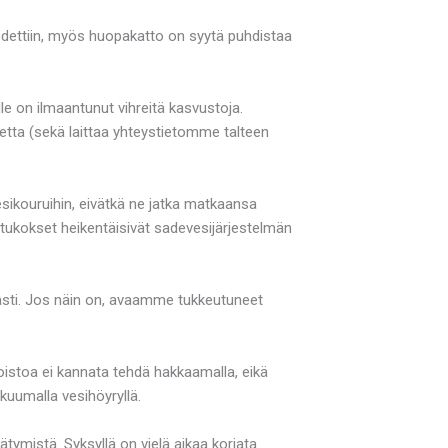
todettiin, myös huopakatto on syytä puhdistaa
le on ilmaantunut vihreitä kasvustoja.
etta (sekä laittaa yhteystietomme talteen
sikouruihin, eivätkä ne jatka matkaansa
katukokset heikentäisivät sadevesijärjestelmän
asti. Jos näin on, avaamme tukkeutuneet
poistoa ei kannata tehdä hakkaamalla, eikä
kuumalla vesihöyryllä.
ätymistä. Syksyllä on vielä aikaa korjata