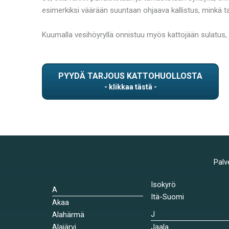
esimerkiksi väärään suuntaan ohjaava kallistus, minkä tak
Kuumalla vesihöyryllä onnistuu myös kattojään sulatus, 
PYYDÄ TARJOUS KATTOHUOLLOSTA
Palv
Isokyrö
A
Itä-Suomi
Akaa
J
Alahärmä
Alajärvi
Jaala