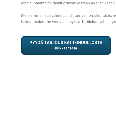
Mitä puhtaampina rännit ottavat vastaan alkavan kesän 
Me olemme nappivalinta puhdistamaan omakotitalon, rivita
hakea töistämme verovähennyksiä. Kotitalousvähennykse
PYYDÄ TARJOUS KATTOHUOLLOSTA