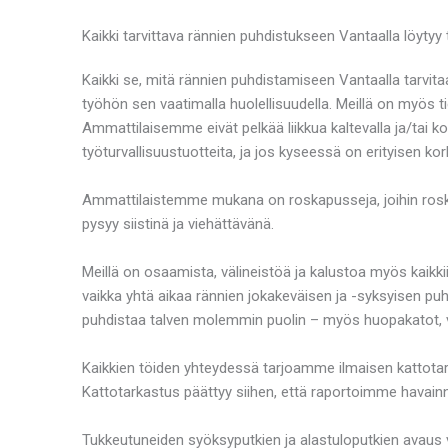
Kaikki tarvittava rännien puhdistukseen Vantaalla löyty
Kaikki se, mitä rännien puhdistamiseen Vantaalla tarvita
työhön sen vaatimalla huolellisuudella. Meillä on myös t
Ammattilaisemme eivät pelkää liikkua kaltevalla ja/tai k
työturvallisuustuotteita, ja jos kyseessä on erityisen k
Ammattilaistemme mukana on roskapusseja, joihin roska
pysyy siistinä ja viehättävänä.
Meillä on osaamista, välineistöä ja kalustoa myös kaikkii
vaikka yhtä aikaa rännien jokakeväisen ja -syksyisen puhd
puhdistaa talven molemmin puolin – myös huopakatot, va
Kaikkien töiden yhteydessä tarjoamme ilmaisen kattotar
Kattotarkastus päättyy siihen, että raportoimme havainno
Tukkeutuneiden syöksyputkien ja alastuloputkien avaus v