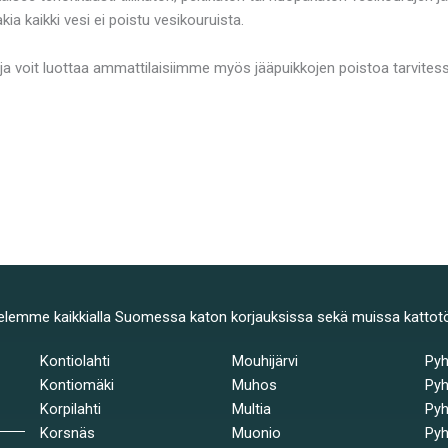
ia kaikki vesi ei poistu vesikouruista.
ja voit luottaa ammattilaisiimme myös jääpuikkojen poistoa tarvitess
elemme kaikkialla Suomessa katon korjauksissa sekä muissa kattot
Kontiolahti
Mouhijärvi
Py
Kontiomäki
Muhos
Pyh
Korpilahti
Multia
Pyh
Korsnäs
Muonio
Pyh