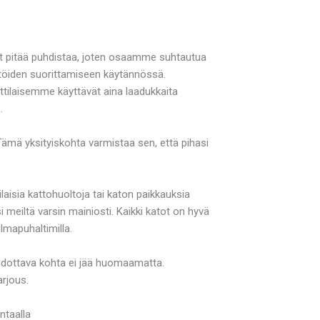
nnit pitää puhdistaa, joten osaamme suhtautua
a töiden suorittamiseen käytännössä.
attilaisemme käyttävät aina laadukkaita
.
ämä yksityiskohta varmistaa sen, että pihasi
ilaisia kattohuoltoja tai katon paikkauksia
i meiltä varsin mainiosti. Kaikki katot on hyvä
mapuhaltimilla.
 odottava kohta ei jää huomaamatta.
arjous.
ntaalla