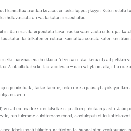
ukset kannattaa ajoittaa kevääseen sekä loppusyksyyn. Kuten edellä 
eksi hellävaraista on vasta katon ilmapuhallus.
in. Sammaleita ei poisteta tavan vuoksi vaan vasta sitten, jos katol
sakaton tai tiilikaton omistajan kannattaa seurata katon lumitilann
melko harvinaisena herkkuna. Yleensä roskat kerääntyvät pelkkiin ve
staa Vantaalla kaksi kertaa vuodessa – näin vältytään siltä, että ros
rujen puhdistusta, tarkastamme, onko roskia päässyt syöksyputkiin 
n ohjaamiseen.
) voivat mennä tukkoon talvellakin, ja silloin puhutaan jäästä. Jään 
yttä, niin tulemme sulattamaan rännit, alastuloputket tai kattokaivot 
äisee tehokkaasti tiilikaton, peltikaton tai huopakaton vesikourujen jä