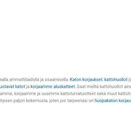
alla ammattitaidolla ja osaamisella.
Katon korjaukset
,
kattohuollot
j
otavat katot
ja
korjaamme aluskatteet
. Saat meiltä kattohuollot ai
namme, korjaamme ja uusimme kattoturvatuotteet sekä muut kattot
rityisen paljon kokemusta, joten jos tarpeenasi on
huopakaton korjau