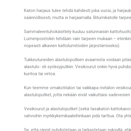
Katon harjaus tulee tehdä kahdesti joka vuosi, ja harja
säännöllisesti, mutta ei harjaamalla. Bitumikatolle tarpe
Sammaleentuhokäsittely kuuluu satunnaisiin kattohuoltoih
Lumenpoistokin tehdään vain tarpeen mukaan – etenkin ta
nopeasti alkavien kattolumitöiden järjestämiseksi).
Tukkeutuneiden alastuloputkien avaamista voidaan pitää 
alastulo- eli syöksyputkiin. Vesikourut onkin hyvä puhdi
kuntoa tai vetoa.
Kun teemme omakotitalon tai vaikkapa rivitalon vesikou
alastuloputket, jotta nekään eivät vaikuttaisi sadevesie
Vesikourut ja alastuloputket (sekä tasakaton kattokaivot
vahvoihin myrkkykemikaaleihinkaan pidä tarttua. Ota yhte
Se, että rännit puhdistetaan ja tarkastetaan syksyllä, ehk