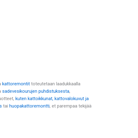
a
kattoremontit
toteutetaan laadukkaalla
na
sadevesikourujen puhdistuksesta
,
uotteet,
kuten kattoikkunat, kattovalokuvut ja
s
tai
huopakattoremontti
, et parempaa tekijää