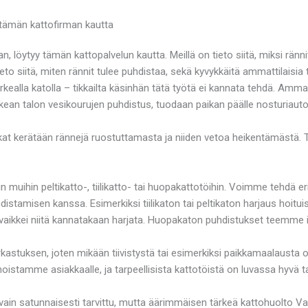
y tämän kattofirman kautta
an, löytyy tämän kattopalvelun kautta. Meillä on tieto siitä, miksi rä
ieto siitä, miten rännit tulee puhdistaa, sekä kyvykkäitä ammattilaisi
orkealla katolla – tikkailta käsinhän tätä työtä ei kannata tehdä. Amm
orkean talon vesikourujen puhdistus, tuodaan paikan päälle nosturiauto
t kerätään rännejä ruostuttamasta ja niiden vetoa heikentämästä. T
n muihin peltikatto-, tiilikatto- tai huopakattotöihin. Voimme tehdä er
istamisen kanssa. Esimerkiksi tiilikaton tai peltikaton harjaus hoituis
ikkei niitä kannatakaan harjata. Huopakaton puhdistukset teemme il
kastuksen, joten mikään tiivistystä tai esimerkiksi paikkamaalausta
istamme asiakkaalle, ja tarpeellisista kattotöistä on luvassa hyvä t
ain satunnaisesti tarvittu, mutta äärimmäisen tärkeä kattohuolto Va