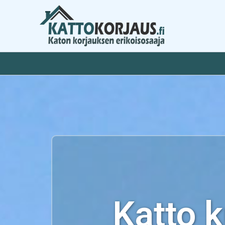
Siirry
sisältöön
Katto 