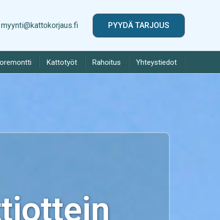
myynti@kattokorjaus.fi
PYYDÄ TARJOUS
toremontti
Kattotyöt
Rahoitus
Yhteystiedot
iottein