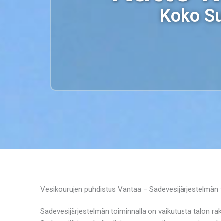
Koko Su
Vesikourujen puhdistus Vantaa – Sadevesijärjestelmän to
Sadevesijärjestelmän toiminnalla on vaikutusta talon ra