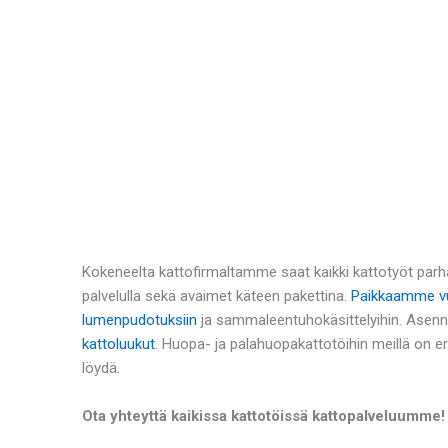
Kokeneelta kattofirmaltamme saat kaikki kattotyöt parha
palvelulla sekä avaimet käteen pakettina.
Paikkaamme vu
lumenpudotuksiin
ja sammaleentuhokäsittelyihin. Asen
kattoluukut
. Huopa- ja palahuopakattotöihin meillä on e
löydä.
Ota yhteyttä kaikissa kattotöissä kattopalveluumme!