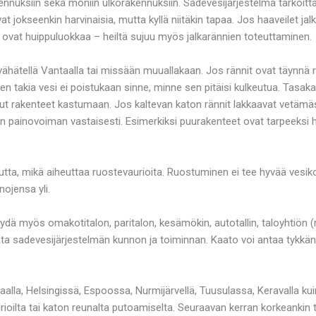
nnuksiin sekä moniin ulkorakennuksiin. Sadevesijärjestelmä tarkoitta
at jokseenkin harvinaisia, mutta kyllä niitäkin tapaa. Jos haaveilet jal
e ovat huippuluokkaa – heiltä sujuu myös jalkarännien toteuttaminen.
ähätellä Vantaalla tai missään muuallakaan. Jos rännit ovat täynnä ro
ten takia vesi ei poistukaan sinne, minne sen pitäisi kulkeutua. Tasak
t rakenteet kastumaan. Jos kaltevan katon rännit lakkaavat vetämästä,
 painovoiman vastaisesti. Esimerkiksi puurakenteet ovat tarpeeksi huo
, mikä aiheuttaa ruostevaurioita. Ruostuminen ei tee hyvää vesikouru
nojensa yli.
ydä myös omakotitalon, paritalon, kesämökin, autotallin, taloyhtiön (ri
 pilata sadevesijärjestelmän kunnon ja toiminnan. Kaato voi antaa tykk
aalla, Helsingissä, Espoossa, Nurmijärvellä, Tuusulassa, Keravalla ku
urioilta tai katon reunalta putoamiselta. Seuraavan kerran korkeankin 