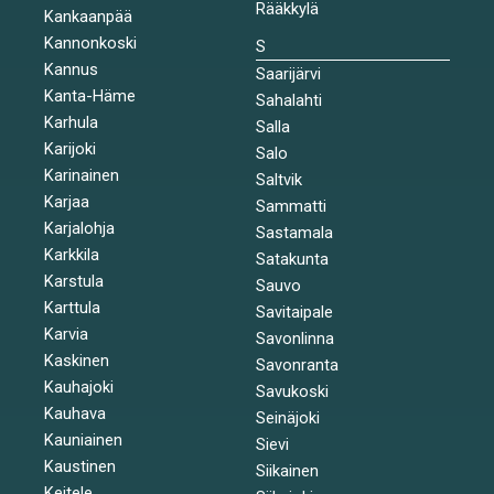
Rääkkylä
Kankaanpää
Kannonkoski
S
Kannus
Saarijärvi
Kanta-Häme
Sahalahti
Karhula
Salla
Karijoki
Salo
Karinainen
Saltvik
Karjaa
Sammatti
Karjalohja
Sastamala
Karkkila
Satakunta
Karstula
Sauvo
Karttula
Savitaipale
Karvia
Savonlinna
Kaskinen
Savonranta
Kauhajoki
Savukoski
Kauhava
Seinäjoki
Kauniainen
Sievi
Kaustinen
Siikainen
Keitele