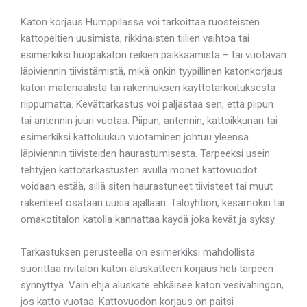
Katon korjaus Humppilassa voi tarkoittaa ruosteisten
kattopeltien uusimista, rikkinäisten tiilien vaihtoa tai
esimerkiksi huopakaton reikien paikkaamista – tai vuotavan
läpiviennin tiivistämistä, mikä onkin tyypillinen katonkorjaus
katon materiaalista tai rakennuksen käyttötarkoituksesta
riippumatta. Kevättarkastus voi paljastaa sen, että piipun
tai antennin juuri vuotaa. Piipun, antennin, kattoikkunan tai
esimerkiksi kattoluukun vuotaminen johtuu yleensä
läpiviennin tiivisteiden haurastumisesta. Tarpeeksi usein
tehtyjen kattotarkastusten avulla monet kattovuodot
voidaan estää, sillä siten haurastuneet tiivisteet tai muut
rakenteet osataan uusia ajallaan. Taloyhtiön, kesämökin tai
omakotitalon katolla kannattaa käydä joka kevät ja syksy.
Tarkastuksen perusteella on esimerkiksi mahdollista
suorittaa rivitalon katon aluskatteen korjaus heti tarpeen
synnyttyä. Vain ehjä aluskate ehkäisee katon vesivahingon,
jos katto vuotaa. Kattovuodon korjaus on paitsi