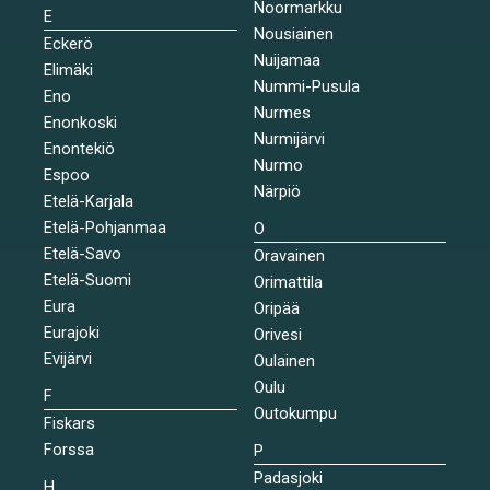
Noormarkku
E
Nousiainen
Eckerö
Nuijamaa
Elimäki
Nummi-Pusula
Eno
Nurmes
Enonkoski
Nurmijärvi
Enontekiö
Nurmo
Espoo
Närpiö
Etelä-Karjala
Etelä-Pohjanmaa
O
Etelä-Savo
Oravainen
Etelä-Suomi
Orimattila
Eura
Oripää
Eurajoki
Orivesi
Evijärvi
Oulainen
Oulu
F
Outokumpu
Fiskars
Forssa
P
Padasjoki
H