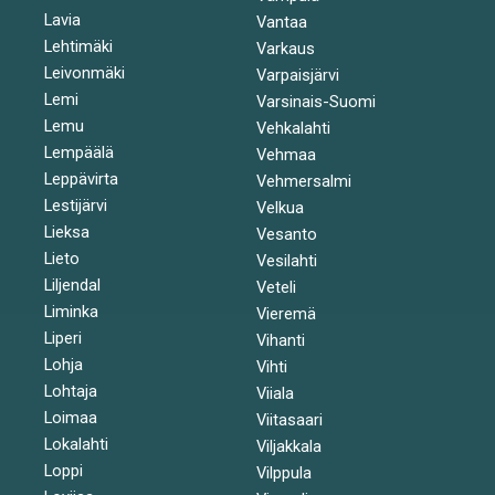
Lavia
Vantaa
Lehtimäki
Varkaus
Leivonmäki
Varpaisjärvi
Lemi
Varsinais-Suomi
Lemu
Vehkalahti
Lempäälä
Vehmaa
Leppävirta
Vehmersalmi
Lestijärvi
Velkua
Lieksa
Vesanto
Lieto
Vesilahti
Liljendal
Veteli
Liminka
Vieremä
Liperi
Vihanti
Lohja
Vihti
Lohtaja
Viiala
Loimaa
Viitasaari
Lokalahti
Viljakkala
Loppi
Vilppula