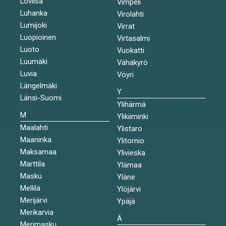
Loviisa
Vimpeli
Luhanka
Virolahti
Lumijoki
Virrat
Luopioinen
Virtasalmi
Luoto
Vuokatti
Luumäki
Vähäkyrö
Luvia
Vöyri
Längelmäki
Y
Länsi-Suomi
Ylihärmä
M
Ylikiiminki
Maalahti
Ylistaro
Maaninka
Ylitornio
Maksamaa
Ylivieska
Marttila
Ylämaa
Masku
Yläne
Mellilä
Ylöjärvi
Merijärvi
Ypäjä
Merikarvia
Ä
Merimasku