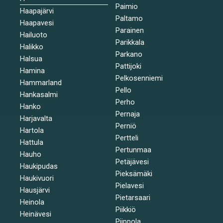
Paimio
Haapajärvi
Paltamo
Haapavesi
Parainen
Hailuoto
Parikkala
Halikko
Parkano
Halsua
Pattijoki
Hamina
Pelkosenniemi
Hammarland
Pello
Hankasalmi
Perho
Hanko
Pernaja
Harjavalta
Perniö
Hartola
Pertteli
Hattula
Pertunmaa
Hauho
Petäjävesi
Haukipudas
Pieksämäki
Haukivuori
Pielavesi
Hausjärvi
Pietarsaari
Heinola
Piikkiö
Heinävesi
Piippola