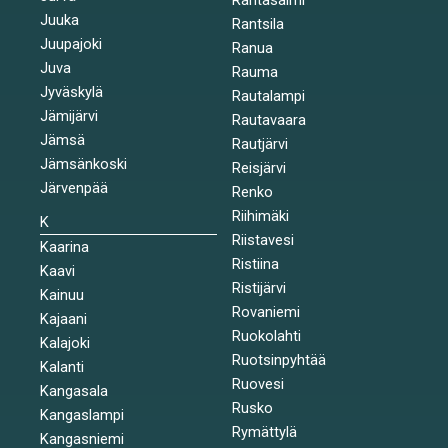
Juuka
Rantsila
Juupajoki
Ranua
Juva
Rauma
Jyväskylä
Rautalampi
Jämijärvi
Rautavaara
Jämsä
Rautjärvi
Jämsänkoski
Reisjärvi
Järvenpää
Renko
Riihimäki
K
Riistavesi
Kaarina
Ristiina
Kaavi
Ristijärvi
Kainuu
Rovaniemi
Kajaani
Ruokolahti
Kalajoki
Ruotsinpyhtää
Kalanti
Ruovesi
Kangasala
Rusko
Kangaslampi
Rymättylä
Kangasniemi