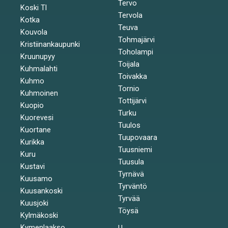
Tervo
Koski Tl
Tervola
Kotka
Teuva
Kouvola
Tohmajärvi
Kristiinankaupunki
Toholampi
Kruunupyy
Toijala
Kuhmalahti
Toivakka
Kuhmo
Tornio
Kuhmoinen
Tottijärvi
Kuopio
Turku
Kuorevesi
Tuulos
Kuortane
Tuupovaara
Kurikka
Tuusniemi
Kuru
Tuusula
Kustavi
Tyrnävä
Kuusamo
Tyrväntö
Kuusankoski
Tyrvää
Kuusjoki
Töysä
Kylmäkoski
Kymenlaakso
U