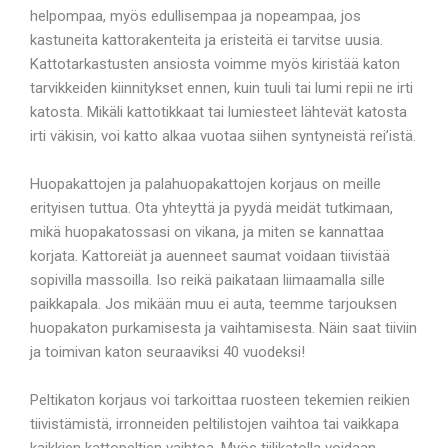
helpompaa, myös edullisempaa ja nopeampaa, jos
kastuneita kattorakenteita ja eristeitä ei tarvitse uusia.
Kattotarkastusten ansiosta voimme myös kiristää katon
tarvikkeiden kiinnitykset ennen, kuin tuuli tai lumi repii ne irti
katosta. Mikäli kattotikkaat tai lumiesteet lähtevät katosta
irti väkisin, voi katto alkaa vuotaa siihen syntyneistä rei’istä.
Huopakattojen ja palahuopakattojen korjaus on meille
erityisen tuttua. Ota yhteyttä ja pyydä meidät tutkimaan,
mikä huopakatossasi on vikana, ja miten se kannattaa
korjata. Kattoreiät ja auenneet saumat voidaan tiivistää
sopivilla massoilla. Iso reikä paikataan liimaamalla sille
paikkapala. Jos mikään muu ei auta, teemme tarjouksen
huopakaton purkamisesta ja vaihtamisesta. Näin saat tiiviin
ja toimivan katon seuraaviksi 40 vuodeksi!
Peltikaton korjaus voi tarkoittaa ruosteen tekemien reikien
tiivistämistä, irronneiden peltilistojen vaihtoa tai vaikkapa
kaikkien kattopeltien vaihtoa. Myös tiilikatolla voidaan