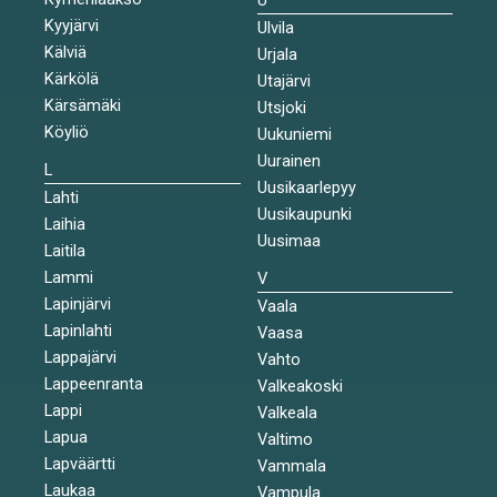
Kyyjärvi
Ulvila
Kälviä
Urjala
Kärkölä
Utajärvi
Kärsämäki
Utsjoki
Köyliö
Uukuniemi
Uurainen
L
Uusikaarlepyy
Lahti
Uusikaupunki
Laihia
Uusimaa
Laitila
Lammi
V
Lapinjärvi
Vaala
Lapinlahti
Vaasa
Lappajärvi
Vahto
Lappeenranta
Valkeakoski
Lappi
Valkeala
Lapua
Valtimo
Lapväärtti
Vammala
Laukaa
Vampula