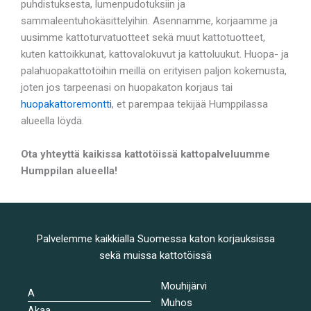
puhdistuksesta, lumenpudotuksiin ja
sammaleentuhokäsittelyihin. Asennamme, korjaamme ja
uusimme kattoturvatuotteet sekä muut kattotuotteet,
kuten kattoikkunat, kattovalokuvut ja kattoluukut. Huopa- ja
palahuopakattotöihin meillä on erityisen paljon kokemusta,
joten jos tarpeenasi on huopakaton korjaus tai
huopakattoremontti
, et parempaa tekijää Humppilassa
alueella löydä.
Ota yhteyttä kaikissa kattotöissä kattopalveluumme
Humppilan alueella!
Palvelemme kaikkialla Suomessa katon korjauksissa
sekä muissa kattotöissä
Mouhijärvi
A
Muhos
Akaa