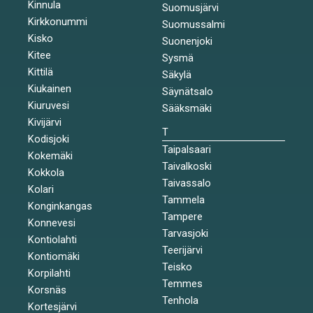
Kinnula
Suomusjärvi
Kirkkonummi
Suomussalmi
Kisko
Suonenjoki
Kitee
Sysmä
Kittilä
Säkylä
Kiukainen
Säynätsalo
Kiuruvesi
Sääksmäki
Kivijärvi
T
Kodisjoki
Taipalsaari
Kokemäki
Taivalkoski
Kokkola
Taivassalo
Kolari
Tammela
Konginkangas
Tampere
Konnevesi
Tarvasjoki
Kontiolahti
Teerijärvi
Kontiomäki
Teisko
Korpilahti
Temmes
Korsnäs
Tenhola
Kortesjärvi