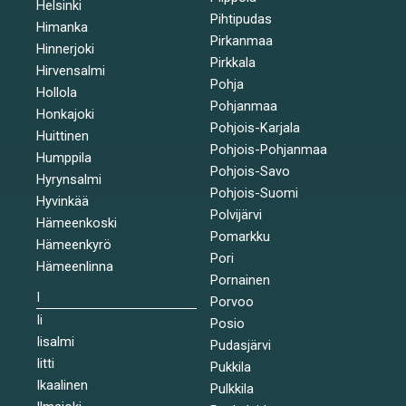
Helsinki
Pihtipudas
Himanka
Pirkanmaa
Hinnerjoki
Pirkkala
Hirvensalmi
Pohja
Hollola
Pohjanmaa
Honkajoki
Pohjois-Karjala
Huittinen
Pohjois-Pohjanmaa
Humppila
Pohjois-Savo
Hyrynsalmi
Pohjois-Suomi
Hyvinkää
Polvijärvi
Hämeenkoski
Pomarkku
Hämeenkyrö
Pori
Hämeenlinna
Pornainen
I
Porvoo
Ii
Posio
Iisalmi
Pudasjärvi
Iitti
Pukkila
Ikaalinen
Pulkkila