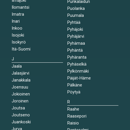
Ilmajoki
Punkalaidun
Ilomantsi
Puolanka
Imatra
Puumala
Inari
Pyhtää
Inkoo
Pyhäjoki
Isojoki
Pyhäjärvi
Isokyrö
Pyhämaa
Itä-Suomi
Pyhäntä
Pyhäranta
J
Pyhäselkä
Jaala
Pylkönmäki
Jalasjärvi
Päijät-Häme
Janakkala
Pälkäne
Joensuu
Pöytyä
Jokioinen
Joroinen
R
Joutsa
Raahe
Joutseno
Raasepori
Juankoski
Raisio
Jurva
Rantasalmi