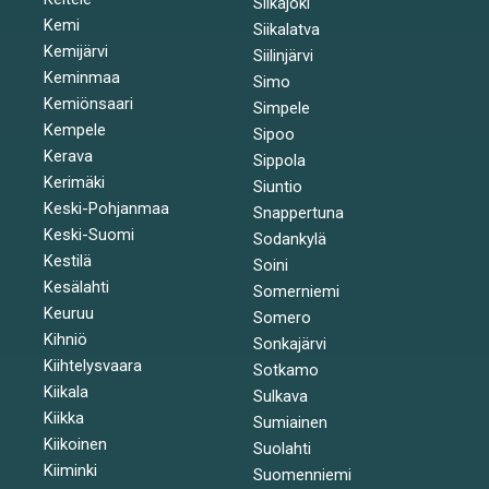
Siikajoki
Kemi
Siikalatva
Kemijärvi
Siilinjärvi
Keminmaa
Simo
Kemiönsaari
Simpele
Kempele
Sipoo
Kerava
Sippola
Kerimäki
Siuntio
Keski-Pohjanmaa
Snappertuna
Keski-Suomi
Sodankylä
Kestilä
Soini
Kesälahti
Somerniemi
Keuruu
Somero
Kihniö
Sonkajärvi
Kiihtelysvaara
Sotkamo
Kiikala
Sulkava
Kiikka
Sumiainen
Kiikoinen
Suolahti
Kiiminki
Suomenniemi