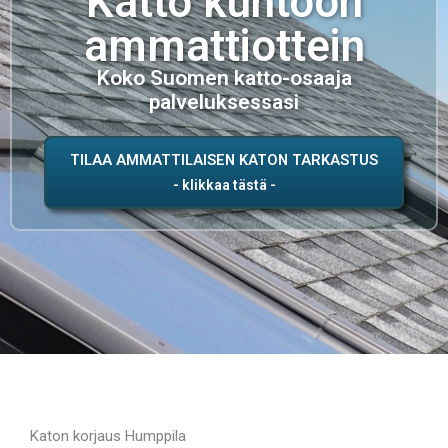
Katto kuntoon
ammattiottein
Koko Suomen katto-osaaja
palveluksessasi
TILAA AMMATTILAISEN KATON TARKASTUS
Katon korjaus Humppila