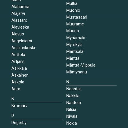
Multia
Alahärmä
Muonio
Alajärvi
Mustasaari
Alastaro
Muurame
Alavieska
Muurla
Alavus
Mynämäki
Angelniemi
Myrskylä
Anjalankoski
Mäntsälä
Anttola
Mänttä
Artjärvi
Mänttä-Vilppula
Asikkala
Mäntyharju
Askainen
N
Askola
Aura
Naantali
Nakkila
B
Nastola
Bromarv
Nilsiä
D
Nivala
Degerby
Nokia