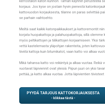
kerrostalon katon kunnon. Tämän käynnin perusteella selv
korjaus. Jos kyse on jostain hyvin pienestä katonkorjauk
kattovuodon korjauksesta, tilanne on paras selvittää pai
se parhain vaihtoehto.
Meiltä saat kaikki katonpaikkaukset ja kattoremontit niin
korjata huopakattoja ja palahuopakattoja, sillä olemme kov
myös peltikattojen ja tiilikattojen korjaamiseen. Yksi tär
vettä kastelemasta yläpohjan rakenteita, joten kattovuodon
tiiviitä kattoja kuin bitumikatot, vaan katto voi alkaa vu
Mikä tahansa katto voi reikiintyä ja alkaa vuotaa. Reikä
vuotavat läpiviennit ovat yleisiä. Piipun juuri on yksi t
pettää, ja katto alkaa vuotaa. Jotta läpivientien tiivistee
PYYDÄ TARJOUS KATTOKORJAUKSESTA