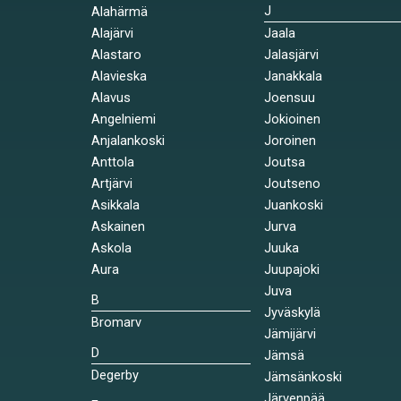
J
Alahärmä
Alajärvi
Jaala
Alastaro
Jalasjärvi
Alavieska
Janakkala
Alavus
Joensuu
Angelniemi
Jokioinen
Anjalankoski
Joroinen
Anttola
Joutsa
Artjärvi
Joutseno
Asikkala
Juankoski
Askainen
Jurva
Askola
Juuka
Aura
Juupajoki
Juva
B
Jyväskylä
Bromarv
Jämijärvi
D
Jämsä
Degerby
Jämsänkoski
Järvenpää