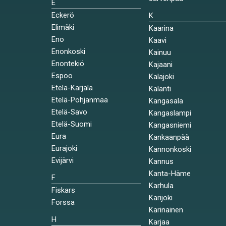
E
Eckerö
K
Elimäki
Kaarina
Eno
Kaavi
Enonkoski
Kainuu
Enontekiö
Kajaani
Espoo
Kalajoki
Etelä-Karjala
Kalanti
Etelä-Pohjanmaa
Kangasala
Etelä-Savo
Kangaslampi
Etelä-Suomi
Kangasniemi
Eura
Kankaanpää
Eurajoki
Kannonkoski
Evijärvi
Kannus
Kanta-Häme
F
Karhula
Fiskars
Karijoki
Forssa
Karinainen
H
Karjaa