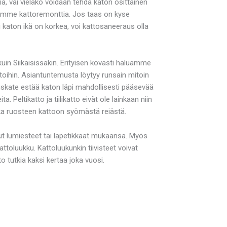
a, vai vieläkö voidaan tehdä katon osittainen
rjoamme kattoremonttia. Jos taas on kyse
i katon ikä on korkea, voi kattosaneeraus olla
kuin Siikaisissakin. Erityisen kovasti haluamme
attoihin. Asiantuntemusta löytyy runsain mitoin
 Aluskate estää katon läpi mahdollisesti pääsevää
 Peltikatto ja tiilikatto eivät ole lainkaan niin
vaikka ruosteen kattoon syömästä reiästä.
ssut lumiesteet tai lapetikkaat mukaansa. Myös
ttoluukku. Kattoluukunkin tiivisteet voivat
to tutkia kaksi kertaa joka vuosi.