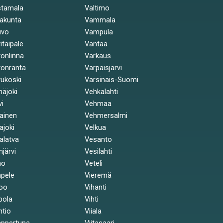
stamala
Valtimo
akunta
Vammala
uvo
Vampula
itaipale
Vantaa
onlinna
Varkaus
onranta
Varpaisjärvi
ukoski
Varsinais-Suomi
näjoki
Vehkalahti
vi
Vehmaa
kainen
Vehmersalmi
kajoki
Velkua
kalatva
Vesanto
injärvi
Vesilahti
mo
Veteli
pele
Vieremä
oo
Vihanti
pola
Vihti
ntio
Viiala