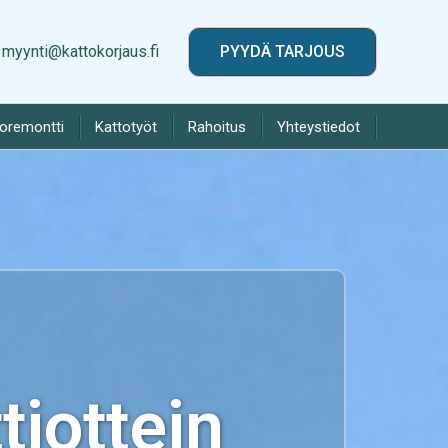
myynti@kattokorjaus.fi
PYYDÄ TARJOUS
toremontti
Kattotyöt
Rahoitus
Yhteystiedot
iottein