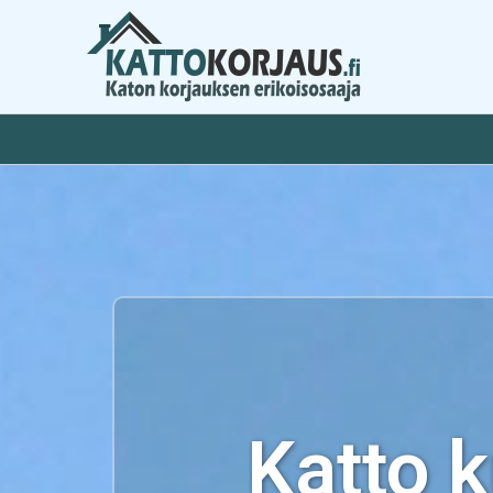
Siirry
sisältöön
Katto 