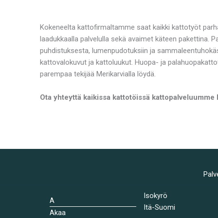
Kokeneelta kattofirmaltamme saat kaikki kattotyöt parha
laadukkaalla palvelulla sekä avaimet käteen pakettina. 
puhdistuksesta, lumenpudotuksiin ja sammaleentuhokäsi
kattovalokuvut ja kattoluukut. Huopa- ja palahuopakatto
parempaa tekijää Merikarvialla löydä.
Ota yhteyttä kaikissa kattotöissä kattopalveluumme 
Palv
Isokyrö
A
Itä-Suomi
Akaa