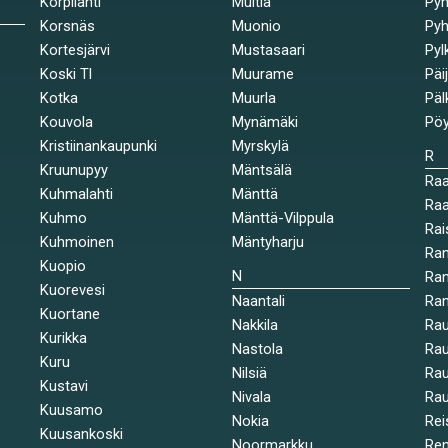
Korpilahti
Multia
Pyh
Korsnäs
Muonio
Pyh
Kortesjärvi
Mustasaari
Pyl
Koski Tl
Muurame
Päi
Kotka
Muurla
Päl
Kouvola
Mynämäki
Pöy
Kristiinankaupunki
Myrskylä
R
Kruunupyy
Mäntsälä
Ra
Kuhmalahti
Mänttä
Raa
Kuhmo
Mänttä-Vilppula
Rai
Kuhmoinen
Mäntyharju
Ran
Kuopio
N
Ran
Kuorevesi
Naantali
Ra
Kuortane
Nakkila
Ra
Kurikka
Nastola
Rau
Kuru
Nilsiä
Rau
Kustavi
Nivala
Rau
Kuusamo
Nokia
Rei
Kuusankoski
Noormarkku
Re