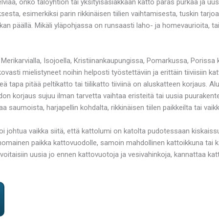
iää, onko taloyhtiön tai yksityisasiakkaan katto paras purkaa ja uusi
sesta, esimerkiksi parin rikkinäisen tiilien vaihtamisesta, tuskin ta
kan päällä. Mikäli yläpohjassa on runsaasti laho- ja homevaurioita, ta
 Merikarvialla, Isojoella, Kristiinankaupungissa, Pomarkussa, Porissa 
asti mielistyneet noihin helposti työstettäviin ja erittäin tiiviisiin k
keä tapa pitää peltikatto tai tiilikatto tiiviinä on aluskatteen korjaus.
 korjaus sujuu ilman tarvetta vaihtaa eristeitä tai uusia puurakenteita.
otaa saumoista, harjapellin kohdalta, rikkinäisen tiilen paikkeilta tai 
 voi johtua vaikka siitä, että kattolumi on katolta pudotessaan kiskai
avanomainen paikka kattovuodolle, samoin mahdollinen kattoikkuna tai ka
t voitaisiin uusia jo ennen kattovuotoja ja vesivahinkoja, kannattaa kat