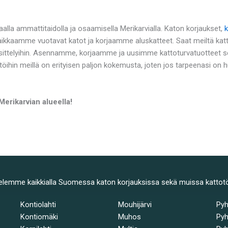
alla ammattitaidolla ja osaamisella Merikarvialla. Katon korjaukset,
k
Paikkaamme vuotavat katot ja korjaamme aluskatteet. Saat meiltä kat
ttelyihin. Asennamme, korjaamme ja uusimme kattoturvatuotteet sek
töihin meillä on erityisen paljon kokemusta, joten jos tarpeenasi on
Merikarvian alueella!
elemme kaikkialla Suomessa katon korjauksissa sekä muissa kattot
Kontiolahti
Mouhijärvi
Py
Kontiomäki
Muhos
Pyh