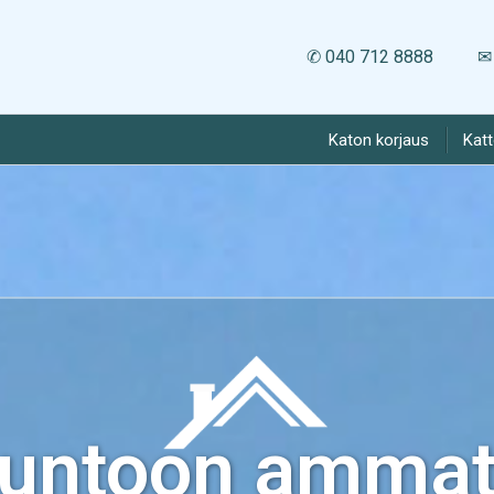
✆ 040 712 8888
✉ 
Katon korjaus
Kat
kuntoon ammatt