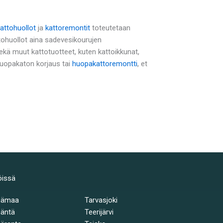
attohuollot
ja
kattoremontit
toteutetaan
tohuollot aina sadevesikourujen
ä muut kattotuotteet, kuten kattoikkunat,
 huopakaton korjaus tai
huopakattoremontti
, et
öissä
hämaa
Tarvasjoki
äntä
Teerijärvi