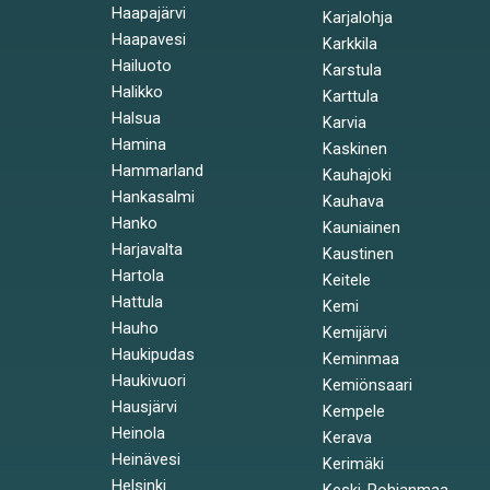
Haapajärvi
Karjalohja
Haapavesi
Karkkila
Hailuoto
Karstula
Halikko
Karttula
Halsua
Karvia
Hamina
Kaskinen
Hammarland
Kauhajoki
Hankasalmi
Kauhava
Hanko
Kauniainen
Harjavalta
Kaustinen
Hartola
Keitele
Hattula
Kemi
Hauho
Kemijärvi
Haukipudas
Keminmaa
Haukivuori
Kemiönsaari
Hausjärvi
Kempele
Heinola
Kerava
Heinävesi
Kerimäki
Helsinki