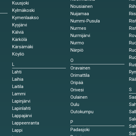
Kuusjoki
Nousiainen
Rii
Kylmäkoski
Nuijamaa
Rii
Kymenlaakso
Nummi-Pusula
Ris
Kyyjärvi
Nurmes
Rist
Kälviä
Nurmijärvi
Rov
Kärkölä
Nurmo
Ruo
Kärsämäki
Närpiö
Ruo
Köyliö
Ruo
O
L
Ru
Oravainen
Lahti
Rym
Orimattila
Laihia
Rää
Oripää
Laitila
S
Orivesi
Lammi
Oulainen
Saa
Lapinjärvi
Oulu
Sah
Lapinlahti
Outokumpu
Sal
Lappajärvi
Sal
P
Lappeenranta
Sal
Padasjoki
Lappi
Sa