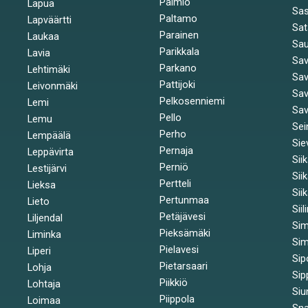
Paimio
Lapua
Sa
Paltamo
Lapväärtti
Sat
Parainen
Laukaa
Sa
Parikkala
Lavia
Sav
Parkano
Lehtimäki
Sav
Pattijoki
Leivonmäki
Sav
Pelkosenniemi
Lemi
Sav
Pello
Lemu
Sei
Perho
Lempäälä
Sie
Pernaja
Leppävirta
Sii
Perniö
Lestijärvi
Sii
Pertteli
Lieksa
Sii
Pertunmaa
Lieto
Siil
Petäjävesi
Liljendal
Si
Pieksämäki
Liminka
Sim
Pielavesi
Liperi
Sip
Pietarsaari
Lohja
Sip
Piikkiö
Lohtaja
Siu
Piippola
Loimaa