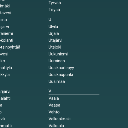
Tyrvää
himäki
Töysä
stavesi
U
tiina
ijärvi
Ulvila
aniemi
Urjala
kolahti
Utajärvi
tsinpyhtää
Utsjoki
vesi
Uukuniemi
sko
Uurainen
ättylä
Uusikaarlepyy
kkylä
Uusikaupunki
Uusimaa
V
rijärvi
alahti
Vaala
la
Vaasa
o
Vahto
tvik
Valkeakoski
mmatti
Valkeala