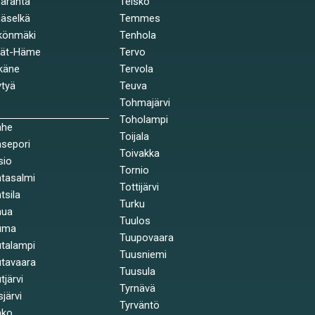
äranta
Teisko
äselkä
Temmes
könmäki
Tenhola
jät-Häme
Tervo
käne
Tervola
tyä
Teuva
Tohmajärvi
Toholampi
ahe
Toijala
sepori
Toivakka
sio
Tornio
tasalmi
Tottijärvi
tsila
Turku
nua
Tuulos
uma
Tuupovaara
talampi
Tuusniemi
tavaara
Tuusula
tjärvi
Tyrnävä
sjärvi
Tyrväntö
nko