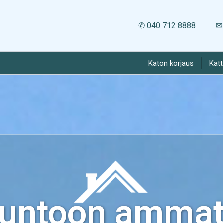
✆ 040 712 8888
✉ 
Katon korjaus
Kat
kuntoon ammatt