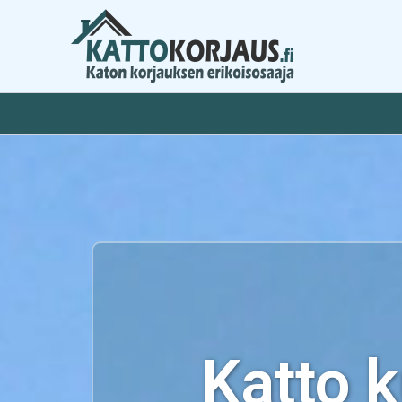
Siirry
sisältöön
Katto 