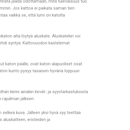
kannata jäädä odottamaan, mitä tulevaisuus tuo
mmin. Jos kattoa ei paikata saman tien
taa vaikka se, että lumi on katolta
esikaton alta löytyä aluskate. Aluskatekin voi
a ehdi syntyä. Kattovuodon kastelemat
t katon päälle, ovat katon alapuoliset osat
 katon kunto pysyy tasaisen hyvänä loppuun
thän kiinni ainakin kevät- ja syystarkastuksista.
rajuilman jälkeen.
n selkeä kuva. Jälleen yksi hyvä syy teettää
 aluskatteen, eristeiden ja