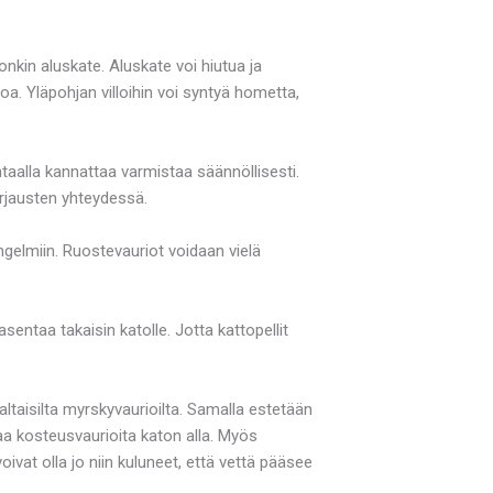
nkin aluskate. Aluskate voi hiutua ja
hoa. Yläpohjan villoihin voi syntyä hometta,
taalla kannattaa varmistaa säännöllisesti.
rjausten yhteydessä.
ngelmiin. Ruostevauriot voidaan vielä
 asentaa takaisin katolle. Jotta kattopellit
ltaisilta myrskyvaurioilta. Samalla estetään
taa kosteusvaurioita katon alla. Myös
oivat olla jo niin kuluneet, että vettä pääsee