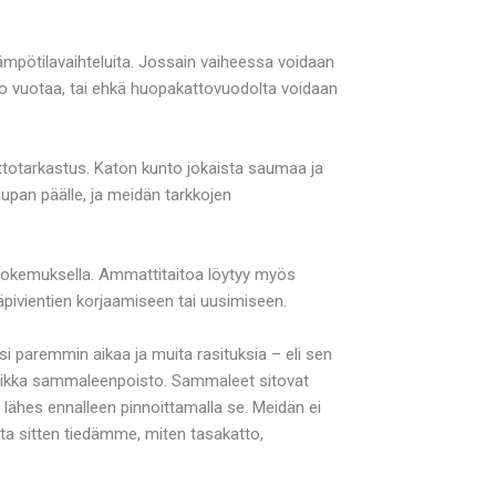
lämpötilavaihteluita. Jossain vaiheessa voidaan
tto vuotaa, tai ehkä huopakattovuodolta voidaan
ttotarkastus. Katon kunto jokaista saumaa ja
aupan päälle, ja meidän tarkkojen
lä kokemuksella. Ammattitaitoa löytyy myös
äpivientien korjaamiseen tai uusimiseen.
i paremmin aikaa ja muita rasituksia – eli sen
la vaikka sammaleenpoisto. Sammaleet sitovat
 lähes ennalleen pinnoittamalla se. Meidän ei
ta sitten tiedämme, miten tasakatto,