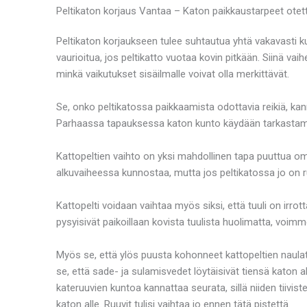
Peltikaton korjaus Vantaa – Katon paikkaustarpeet otet
Peltikaton korjaukseen tulee suhtautua yhtä vakavasti ku
vaurioitua, jos peltikatto vuotaa kovin pitkään. Siinä vai
minkä vaikutukset sisäilmalle voivat olla merkittävät.
Se, onko peltikatossa paikkaamista odottavia reikiä, kan
Parhaassa tapauksessa katon kunto käydään tarkastamas
Kattopeltien vaihto on yksi mahdollinen tapa puuttua oma
alkuvaiheessa kunnostaa, mutta jos peltikatossa jo on run
Kattopelti voidaan vaihtaa myös siksi, että tuuli on irrotta
pysyisivät paikoillaan kovista tuulista huolimatta, voimme
Myös se, että ylös puusta kohonneet kattopeltien naulat 
se, että sade- ja sulamisvedet löytäisivät tiensä katon a
kateruuvien kuntoa kannattaa seurata, sillä niiden tiivist
katon alle. Ruuvit tulisi vaihtaa jo ennen tätä pistettä.