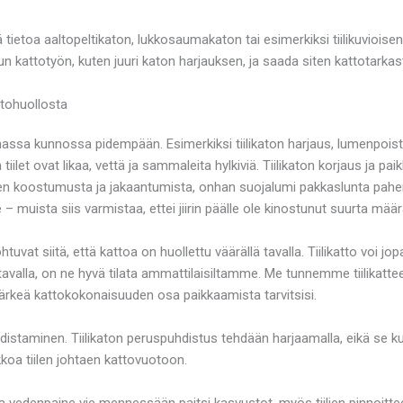
 tietoa aaltopeltikaton, lukkosaumakaton tai esimerkiksi tiilikuvioise
uun kattotyön, kuten juuri katon harjauksen, ja saada siten kattotarka
ttohuollosta
mmassa kunnossa pidempään. Esimerkiksi tiilikaton harjaus, lumenpoisto
iilet ovat likaa, vettä ja sammaleita hylkiviä. Tiilikaton korjaus ja pai
lumen koostumusta ja jakaantumista, onhan suojalumi pakkaslunta pa
 muista siis varmistaa, ettei jiirin päälle ole kinostunut suurta määr
htuvat siitä, että kattoa on huollettu väärällä tavalla. Tiilikatto voi
avalla, on ne hyvä tilata ammattilaisiltamme. Me tunnemme tiilikatteen
tärkeä kattokokonaisuuden osa paikkaamista tarvitsisi.
staminen. Tiilikaton peruspuhdistus tehdään harjaamalla, eikä se kuluta 
ikkoa tiilen johtaen kattovuotoon.