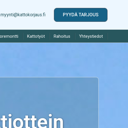
myynti@kattokorjaus.fi
PYYDÄ TARJOUS
toremontti
Kattotyöt
Rahoitus
Yhteystiedot
iottein