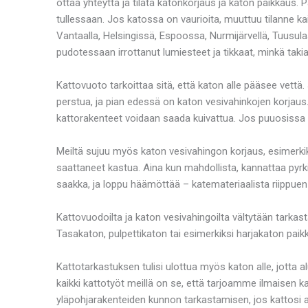
ottaa yhteyttä ja tilata katonkorjaus ja katon paikkaus
tullessaan. Jos katossa on vaurioita, muuttuu tilanne
Vantaalla, Helsingissä, Espoossa, Nurmijärvellä, Tuusula
pudotessaan irrottanut lumiesteet ja tikkaat, minkä takia 
Kattovuoto tarkoittaa sitä, että katon alle pääsee vettä. Jo
perstua, ja pian edessä on katon vesivahinkojen korjaus
kattorakenteet voidaan saada kuivattua. Jos puuosissa o
Meiltä sujuu myös katon vesivahingon korjaus, esimerkik
saattaneet kastua. Aina kun mahdollista, kannattaa pyrk
saakka, ja loppu häämöttää – katemateriaalista riippuen
Kattovuodoilta ja katon vesivahingoilta vältytään tarkast
Tasakaton, pulpettikaton tai esimerkiksi harjakaton pa
Kattotarkastuksen tulisi ulottua myös katon alle, jotta 
kaikki kattotyöt meillä on se, että tarjoamme ilmaisen 
yläpohjarakenteiden kunnon tarkastamisen, jos kattosi 