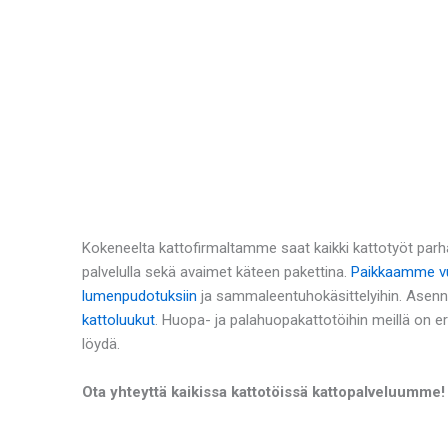
Kokeneelta kattofirmaltamme saat kaikki kattotyöt parha
palvelulla sekä avaimet käteen pakettina.
Paikkaamme vu
lumenpudotuksiin
ja sammaleentuhokäsittelyihin. Asen
kattoluukut
. Huopa- ja palahuopakattotöihin meillä on e
löydä.
Ota yhteyttä kaikissa kattotöissä kattopalveluumme!