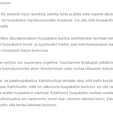
kuntoon
. Ne sietävät myös aurinkoa, sateita, lunta ja jäätä sekä nopeita ulko
a, tai huopakaton myrskyvaurioiden korjausta. Voi olla, että huopaka
aalla.
merkiksi ulkorakennuksen huopakaton kuntoa selvittämään tarvitaan ka
laat huopakaton kevät- ja syyshuollot meiltä, saat kattotarkastuksen k
n muutoksen katon kunnossa.
stä ei syntyisi sen suurempia ongelmia. Tasoitamme ilmakuplat pitkäl
huonokuntoisten jiirien tiivistämiseen sekä vuotaa uhkaavien kattol
 tai palahuopakattoa. Kattohuoltoja tehdään siksi, että katto kestäis
ai uusia. Kattohuolto, millä on vaikutusta huopakaton kuntoon, voi ol
lkaa availla huopakaton saumoja. Kulahtanut huopakatto voidaan saada
i kattohuoltoa sen tarkemmin, ennen kuin olemme nähneet katon. Vas
katto sillä kertaa laitetaan kuntoon.