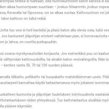
. Parempaa hetkeä ei tulekaan, sillä huonokuntoisen katon kanssa ei 
 kaiken aikaa huonompaan suuntaan – joskus hitaammin, joskus nopea
ssa, Keravalla tai Sipoossa, voi se alkaa vuotaa. Kattovuotoon voi joh
talon kattoon on tullut reikiä.
tta tuo vesi ei heti kastelisi ja pilaisi katon alla olevia osia, tulisi v
. Jos kastuneet yläpohjan eristeet vaihdetaan pian, ei homevaurioit
n jo lahoa, on ruvetta purkupuuhiin.
si osana myrskyvaurioiden korjausta. Jos esimerkiksi puu on kaatunu
iä välttymään kattovuodoilta, tai ainakin katon vesivahingoilta. Näin
 – kenties vasta 50, 70 tai 100 vuoden päässä.
amalla tiilikatto, peltikatto tai huopakatto mahdollisimman usein. Pidä
ikkaustarpeet kannattaa käydä tarkastamassa myös jokaisen isomman 
aluskatteen kunnosta ja yläpohjan tuuletuksen toimivuudesta saataisii
kattotarkastuksen niiden yhteydessä. Tuo kattotarkastus sisältää myös
alla pääsee käymään.