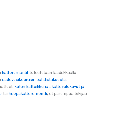
a
kattoremontit
toteutetaan laadukkaalla
na
sadevesikourujen puhdistuksesta
,
uotteet,
kuten kattoikkunat, kattovalokuvut ja
s
tai
huopakattoremontti
, et parempaa tekijää