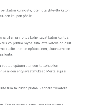
n peltikaton kunnosta, joten ota yhteyttä katon
stuksen kaupan päälle.
 ja tiilien pinnoitus kohentavat katon kuntoa.
kkaus voi johtua myös siitä, että katolla on ollut
hempi rasite. Lumen epätasainen jakaantuminen
ää lunta.
 jopa vuotaa epäonnistuneen kattohuollon
 ja niiden erityisvaatimukset. Meiltä sujuisi
tiiliä tai niiden pintaa. Vanhalla tiilikatolla