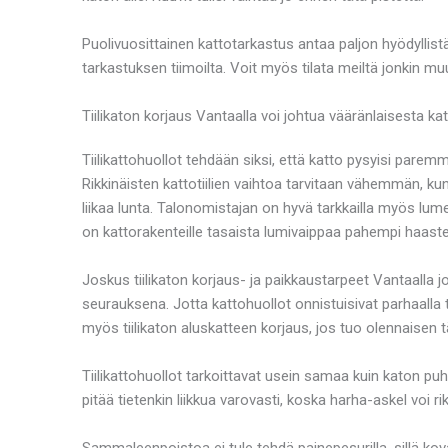
Puolivuosittainen kattotarkastus antaa paljon hyödyllistä
tarkastuksen tiimoilta. Voit myös tilata meiltä jonkin m
Tiilikaton korjaus Vantaalla voi johtua vääränlaisesta ka
Tiilikattohuollot tehdään siksi, että katto pysyisi pare
Rikkinäisten kattotiilien vaihtoa tarvitaan vähemmän, kun t
liikaa lunta. Talonomistajan on hyvä tarkkailla myös 
on kattorakenteille tasaista lumivaippaa pahempi haaste –
Joskus tiilikaton korjaus- ja paikkaustarpeet Vantaalla jo
seurauksena. Jotta kattohuollot onnistuisivat parhaalla t
myös tiilikaton aluskatteen korjaus, jos tuo olennaisen 
Tiilikattohuollot tarkoittavat usein samaa kuin katon puhdi
pitää tietenkin liikkua varovasti, koska harha-askel voi r