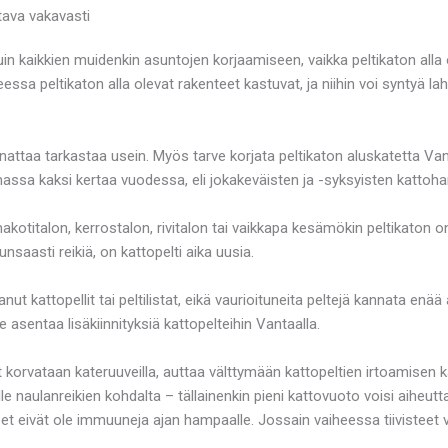
tava vakavasti
in kaikkien muidenkin asuntojen korjaamiseen, vaikka peltikaton alla o
heessa peltikaton alla olevat rakenteet kastuvat, ja niihin voi syntyä la
nattaa tarkastaa usein. Myös tarve korjata peltikaton aluskatetta Van
sa kaksi kertaa vuodessa, eli jokakeväisten ja -syksyisten kattoha
kotitalon, kerrostalon, rivitalon tai vaikkapa kesämökin peltikaton o
saasti reikiä, on kattopelti aika uusia.
nut kattopellit tai peltilistat, eikä vaurioituneita peltejä kannata enää
 asentaa lisäkiinnityksiä kattopelteihin Vantaalla.
korvataan kateruuveilla, auttaa välttymään kattopeltien irtoamisen ka
lle naulanreikien kohdalta – tällainenkin pieni kattovuoto voisi aiheut
eet eivät ole immuuneja ajan hampaalle. Jossain vaiheessa tiivisteet v