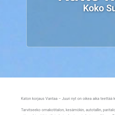
Koko Su
Katon korjaus Vantaa – Juuri nyt on oikea aika teettää 
Tarvitseeko omakotitalon, kesämökin, autotallin, paritalon