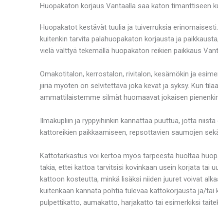
Huopakaton korjaus Vantaalla saa katon timanttiseen 
Huopakatot kestävät tuulia ja tuiverruksia erinomaisesti
kuitenkin tarvita palahuopakaton korjausta ja paikkaust
vielä välttyä tekemällä huopakaton reikien paikkaus Vant
Omakotitalon, kerrostalon, rivitalon, kesämökin ja esi
jiiriä myöten on selvitettävä joka kevät ja syksy. Kun ti
ammattilaistemme silmät huomaavat jokaisen pienenki
Ilmakupliin ja ryppyihinkin kannattaa puuttua, jotta nii
kattoreikien paikkaamiseen, repsottavien saumojen sekä 
Kattotarkastus voi kertoa myös tarpeesta huoltaa huopa-
takia, ettei kattoa tarvitsisi kovinkaan usein korjata t
kattoon kosteutta, minkä lisäksi niiden juuret voivat a
kuitenkaan kannata pohtia tulevaa kattokorjausta ja/ta
pulpettikatto, aumakatto, harjakatto tai esimerkiksi taite