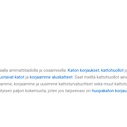
alla ammattitaidolla ja osaamisella.
Katon korjaukset
,
kattohuollot
j
otavat katot
ja
korjaamme aluskatteet
. Saat meiltä kattohuollot ai
namme, korjaamme ja uusimme kattoturvatuotteet sekä muut kattot
rityisen paljon kokemusta, joten jos tarpeenasi on
huopakaton korjau