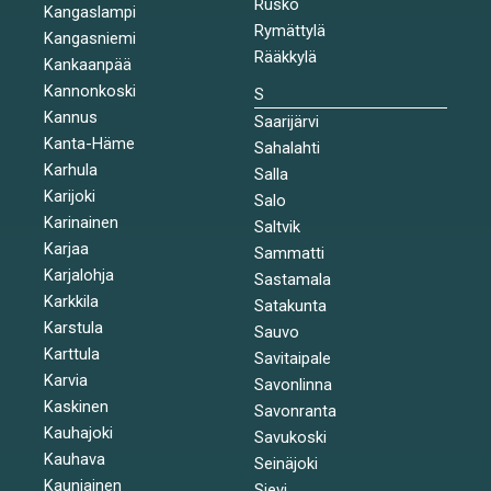
Rusko
Kangaslampi
Rymättylä
Kangasniemi
Rääkkylä
Kankaanpää
Kannonkoski
S
Kannus
Saarijärvi
Kanta-Häme
Sahalahti
Karhula
Salla
Karijoki
Salo
Karinainen
Saltvik
Karjaa
Sammatti
Karjalohja
Sastamala
Karkkila
Satakunta
Karstula
Sauvo
Karttula
Savitaipale
Karvia
Savonlinna
Kaskinen
Savonranta
Kauhajoki
Savukoski
Kauhava
Seinäjoki
Kauniainen
Sievi