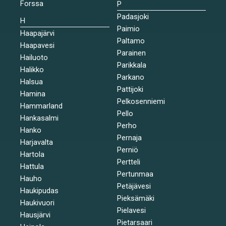
Forssa
P
Padasjoki
H
Paimio
Haapajärvi
Paltamo
Haapavesi
Parainen
Hailuoto
Parikkala
Halikko
Parkano
Halsua
Pattijoki
Hamina
Pelkosenniemi
Hammarland
Pello
Hankasalmi
Perho
Hanko
Pernaja
Harjavalta
Perniö
Hartola
Pertteli
Hattula
Pertunmaa
Hauho
Petäjävesi
Haukipudas
Pieksämäki
Haukivuori
Pielavesi
Hausjärvi
Pietarsaari