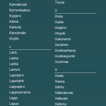
Töysä
Kylmäkoski
Kymenlaakso
U
Kyyjärvi
Ulvila
Kälviä
Urjala
Kärkölä
Utajärvi
Kärsämäki
Utsjoki
Köyliö
Uukuniemi
Uurainen
L
Uusikaarlepyy
Lahti
Uusikaupunki
Laihia
Uusimaa
Laitila
Lammi
V
Lapinjärvi
Vaala
Lapinlahti
Vaasa
Lappajärvi
Vahto
Lappeenranta
Valkeakoski
Lappi
Valkeala
Lapua
Valtimo