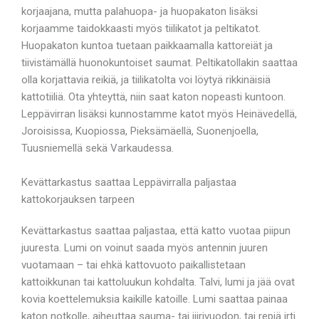
korjaajana, mutta palahuopa- ja huopakaton lisäksi
korjaamme taidokkaasti myös tiilikatot ja peltikatot.
Huopakaton kuntoa tuetaan paikkaamalla kattoreiät ja
tiivistämällä huonokuntoiset saumat. Peltikatollakin saattaa
olla korjattavia reikiä, ja tiilikatolta voi löytyä rikkinäisiä
kattotiiliä. Ota yhteyttä, niin saat katon nopeasti kuntoon.
Leppävirran lisäksi kunnostamme katot myös Heinävedellä,
Joroisissa, Kuopiossa, Pieksämäellä, Suonenjoella,
Tuusniemellä sekä Varkaudessa.
Kevättarkastus saattaa Leppävirralla paljastaa
kattokorjauksen tarpeen
Kevättarkastus saattaa paljastaa, että katto vuotaa piipun
juuresta. Lumi on voinut saada myös antennin juuren
vuotamaan – tai ehkä kattovuoto paikallistetaan
kattoikkunan tai kattoluukun kohdalta. Talvi, lumi ja jää ovat
kovia koettelemuksia kaikille katoille. Lumi saattaa painaa
katon notkolle, aiheuttaa sauma- tai jiirivuodon, tai repiä irti