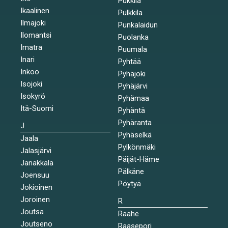
Pukkila
Ikaalinen
Pulkkila
Ilmajoki
Punkalaidun
Ilomantsi
Puolanka
Imatra
Puumala
Inari
Pyhtää
Inkoo
Pyhäjoki
Isojoki
Pyhäjärvi
Isokyrö
Pyhämaa
Itä-Suomi
Pyhäntä
Pyhäranta
J
Pyhäselkä
Jaala
Pylkönmäki
Jalasjärvi
Päijät-Häme
Janakkala
Pälkäne
Joensuu
Pöytyä
Jokioinen
Joroinen
R
Joutsa
Raahe
Joutseno
Raasepori