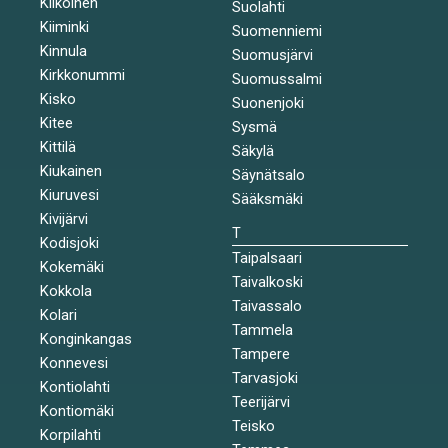
Kiikoinen
Suolahti
Kiiminki
Suomenniemi
Kinnula
Suomusjärvi
Kirkkonummi
Suomussalmi
Kisko
Suonenjoki
Kitee
Sysmä
Kittilä
Säkylä
Kiukainen
Säynätsalo
Kiuruvesi
Sääksmäki
Kivijärvi
T
Kodisjoki
Taipalsaari
Kokemäki
Taivalkoski
Kokkola
Taivassalo
Kolari
Tammela
Konginkangas
Tampere
Konnevesi
Tarvasjoki
Kontiolahti
Teerijärvi
Kontiomäki
Teisko
Korpilahti