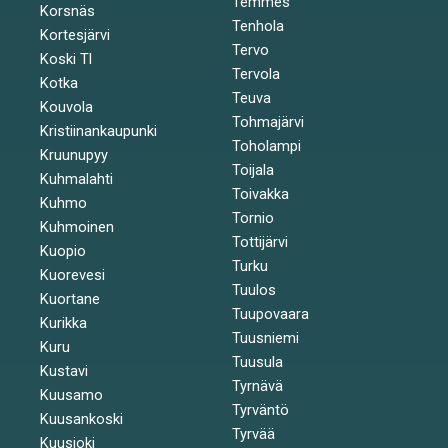
Temmes
Korsnäs
Tenhola
Kortesjärvi
Tervo
Koski Tl
Tervola
Kotka
Teuva
Kouvola
Tohmajärvi
Kristiinankaupunki
Toholampi
Kruunupyy
Toijala
Kuhmalahti
Toivakka
Kuhmo
Tornio
Kuhmoinen
Tottijärvi
Kuopio
Turku
Kuorevesi
Tuulos
Kuortane
Tuupovaara
Kurikka
Tuusniemi
Kuru
Tuusula
Kustavi
Tyrnävä
Kuusamo
Tyrväntö
Kuusankoski
Tyrvää
Kuusjoki