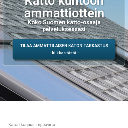
Katto kuntoon
ammattiottein
Koko Suomen katto-osaaja
palveluksessasi
TILAA AMMATTILAISEN KATON TARKASTUS
Katon korjaus Leppävirta