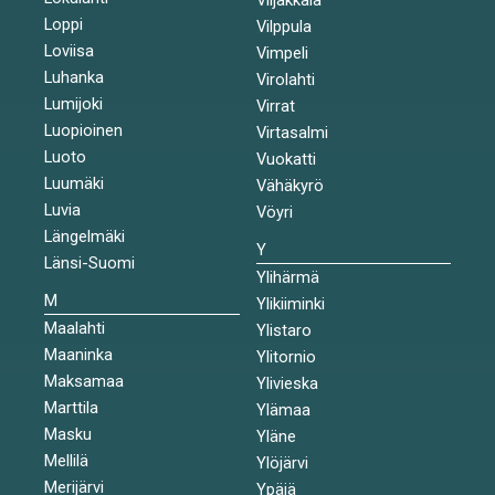
Loppi
Vilppula
Loviisa
Vimpeli
Luhanka
Virolahti
Lumijoki
Virrat
Luopioinen
Virtasalmi
Luoto
Vuokatti
Luumäki
Vähäkyrö
Luvia
Vöyri
Längelmäki
Y
Länsi-Suomi
Ylihärmä
M
Ylikiiminki
Maalahti
Ylistaro
Maaninka
Ylitornio
Maksamaa
Ylivieska
Marttila
Ylämaa
Masku
Yläne
Mellilä
Ylöjärvi
Merijärvi
Ypäjä