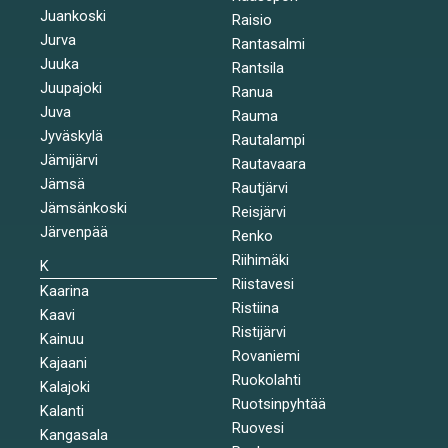
Juankoski
Raisio
Jurva
Rantasalmi
Juuka
Rantsila
Juupajoki
Ranua
Juva
Rauma
Jyväskylä
Rautalampi
Jämijärvi
Rautavaara
Jämsä
Rautjärvi
Jämsänkoski
Reisjärvi
Järvenpää
Renko
Riihimäki
K
Riistavesi
Kaarina
Ristiina
Kaavi
Ristijärvi
Kainuu
Rovaniemi
Kajaani
Ruokolahti
Kalajoki
Ruotsinpyhtää
Kalanti
Ruovesi
Kangasala