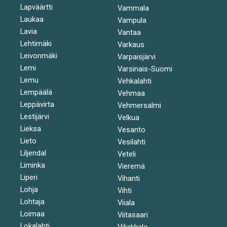
Lapväärtti
Vammala
Laukaa
Vampula
Lavia
Vantaa
Lehtimäki
Varkaus
Leivonmäki
Varpaisjärvi
Lemi
Varsinais-Suomi
Lemu
Vehkalahti
Lempäälä
Vehmaa
Leppävirta
Vehmersalmi
Lestijärvi
Velkua
Lieksa
Vesanto
Lieto
Vesilahti
Liljendal
Veteli
Liminka
Vieremä
Liperi
Vihanti
Lohja
Vihti
Lohtaja
Viiala
Loimaa
Viitasaari
Lokalahti
Viljakkala