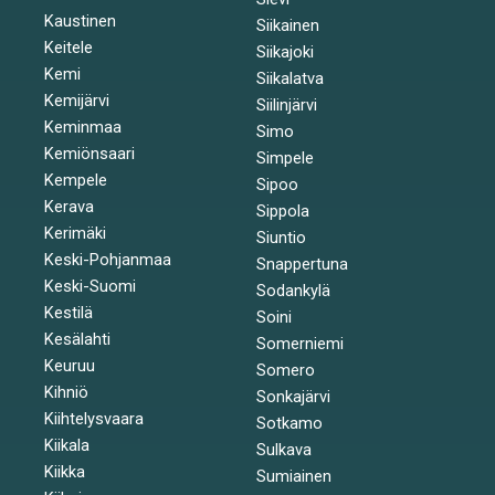
Kaustinen
Siikainen
Keitele
Siikajoki
Kemi
Siikalatva
Kemijärvi
Siilinjärvi
Keminmaa
Simo
Kemiönsaari
Simpele
Kempele
Sipoo
Kerava
Sippola
Kerimäki
Siuntio
Keski-Pohjanmaa
Snappertuna
Keski-Suomi
Sodankylä
Kestilä
Soini
Kesälahti
Somerniemi
Keuruu
Somero
Kihniö
Sonkajärvi
Kiihtelysvaara
Sotkamo
Kiikala
Sulkava
Kiikka
Sumiainen