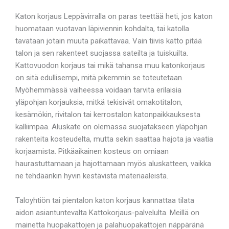
Katon korjaus Leppävirralla on paras teettää heti, jos katon
huomataan vuotavan läpiviennin kohdalta, tai katolla
tavataan jotain muuta paikattavaa. Vain tiivis katto pitää
talon ja sen rakenteet suojassa sateilta ja tuiskuilta.
Kattovuodon korjaus tai mikä tahansa muu katonkorjaus
on sitä edullisempi, mitä pikemmin se toteutetaan.
Myöhemmässä vaiheessa voidaan tarvita erilaisia
yläpohjan korjauksia, mitkä tekisivät omakotitalon,
kesämökin, rivitalon tai kerrostalon katonpaikkauksesta
kalliimpaa. Aluskate on olemassa suojatakseen yläpohjan
rakenteita kosteudelta, mutta sekin saattaa hajota ja vaatia
korjaamista. Pitkäaikainen kosteus on omiaan
haurastuttamaan ja hajottamaan myös aluskatteen, vaikka
ne tehdäänkin hyvin kestävistä materiaaleista.
Taloyhtiön tai pientalon katon korjaus kannattaa tilata
aidon asiantuntevalta Kattokorjaus-palvelulta. Meillä on
mainetta huopakattojen ja palahuopakattojen näppäränä