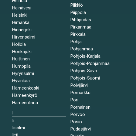
Heinola
Piikkiö
Heinävesi
Piippola
Helsinki
Pihtipudas
Himanka
Pirkanmaa
Hinnerjoki
Pirkkala
Hirvensalmi
Pohja
Hollola
Pohjanmaa
Honkajoki
Pohjois-Karjala
Huittinen
Pohjois-Pohjanmaa
Humppila
Pohjois-Savo
Hyrynsalmi
Pohjois-Suomi
Hyvinkää
Polvijärvi
Hämeenkoski
Pomarkku
Hämeenkyrö
Pori
Hämeenlinna
Pornainen
I
Porvoo
Ii
Posio
Iisalmi
Pudasjärvi
Iitti