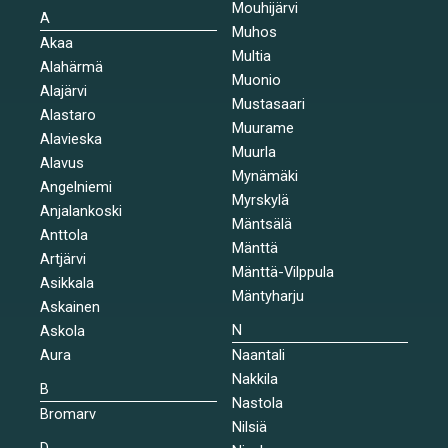
Mouhijärvi
A
Muhos
Akaa
Multia
Alahärmä
Muonio
Alajärvi
Mustasaari
Alastaro
Muurame
Alavieska
Muurla
Alavus
Mynämäki
Angelniemi
Myrskylä
Anjalankoski
Mäntsälä
Anttola
Mänttä
Artjärvi
Mänttä-Vilppula
Asikkala
Mäntyharju
Askainen
N
Askola
Aura
Naantali
Nakkila
B
Nastola
Bromarv
Nilsiä
D