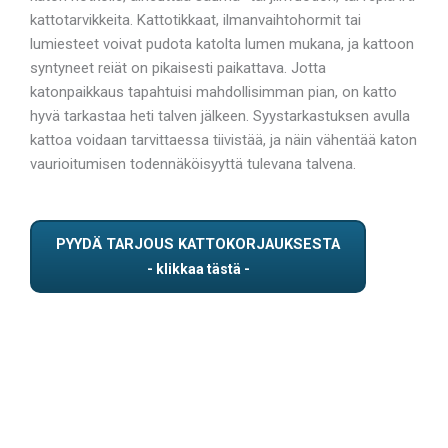
kattotarvikkeita. Kattotikkaat, ilmanvaihtohormit tai
lumiesteet voivat pudota katolta lumen mukana, ja kattoon
syntyneet reiät on pikaisesti paikattava. Jotta
katonpaikkaus tapahtuisi mahdollisimman pian, on katto
hyvä tarkastaa heti talven jälkeen. Syystarkastuksen avulla
kattoa voidaan tarvittaessa tiivistää, ja näin vähentää katon
vaurioitumisen todennäköisyyttä tulevana talvena.
PYYDÄ TARJOUS KATTOKORJAUKSESTA