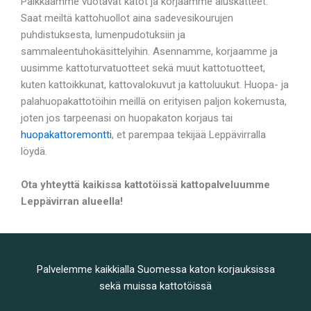
Paikkaamme vuotavat katot ja korjaamme aluskatteet.
Saat meiltä kattohuollot aina sadevesikourujen
puhdistuksesta, lumenpudotuksiin ja
sammaleentuhokäsittelyihin. Asennamme, korjaamme ja
uusimme kattoturvatuotteet sekä muut kattotuotteet,
kuten kattoikkunat, kattovalokuvut ja kattoluukut. Huopa- ja
palahuopakattotöihin meillä on erityisen paljon kokemusta,
joten jos tarpeenasi on huopakaton korjaus tai
huopakattoremontti
, et parempaa tekijää Leppävirralla
löydä.
Ota yhteyttä kaikissa kattotöissä kattopalveluumme
Leppävirran alueella!
Palvelemme kaikkialla Suomessa katon korjauksissa
sekä muissa kattotöissä