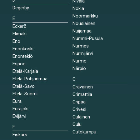
Nivala
Degerby
Nokia
Noormarkku
E
Nousiainen
Eckerö
Nuijamaa
Elimäki
Nummi-Pusula
Eno
Nurmes
Enonkoski
Nurmijärvi
Enontekiö
Nurmo
Espoo
Närpiö
Etelä-Karjala
Etelä-Pohjanmaa
O
Etelä-Savo
Oravainen
Etelä-Suomi
Orimattila
Eura
Oripää
Eurajoki
Orivesi
Evijärvi
Oulainen
Oulu
F
Outokumpu
Fiskars