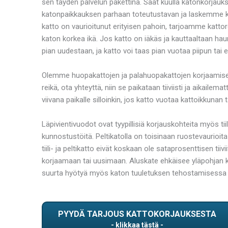
sen täyden palvelun pakettina. Saat kuulla katonkorjau
katonpaikkauksen parhaan toteutustavan ja laskemme koko 
katto on vaurioitunut erityisen pahoin, tarjoamme katto
katon korkea ikä. Jos katto on iäkäs ja kauttaaltaan ha
pian uudestaan, ja katto voi taas pian vuotaa piipun tai 
Olemme huopakattojen ja palahuopakattojen korjaamisen
reikä, ota yhteyttä, niin se paikataan tiiviisti ja aikai
viivana paikalle silloinkin, jos katto vuotaa kattoikkunan 
Läpivientivuodot ovat tyypillisiä korjauskohteita myös tiil
kunnostustöitä. Peltikatolla on toisinaan ruostevaurioita ja r
tiili- ja peltikatto eivät koskaan ole sataprosenttisen ti
korjaamaan tai uusimaan. Aluskate ehkäisee yläpohjan kor
suurta hyötyä myös katon tuuletuksen tehostamisessa 
PYYDÄ TARJOUS KATTOKORJAUKSESTA