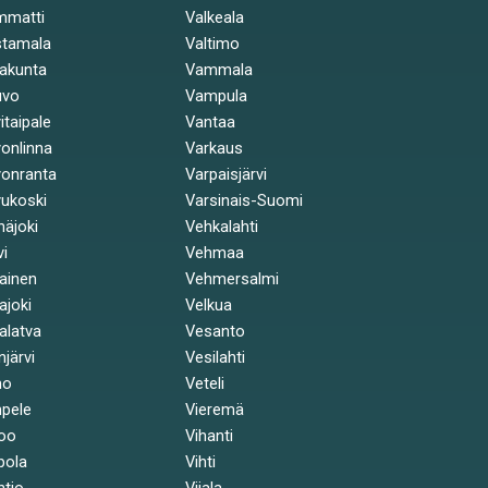
mmatti
Valkeala
stamala
Valtimo
akunta
Vammala
uvo
Vampula
itaipale
Vantaa
onlinna
Varkaus
onranta
Varpaisjärvi
ukoski
Varsinais-Suomi
näjoki
Vehkalahti
vi
Vehmaa
kainen
Vehmersalmi
kajoki
Velkua
kalatva
Vesanto
injärvi
Vesilahti
mo
Veteli
pele
Vieremä
oo
Vihanti
pola
Vihti