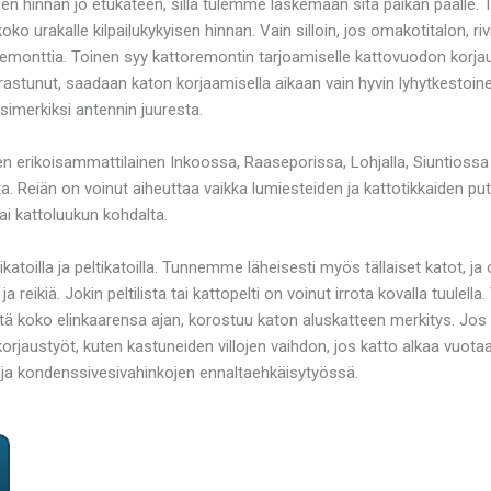
ksen hinnan jo etukäteen, sillä tulemme laskemaan sitä paikan päälle
urakalle kilpailukykyisen hinnan. Vain silloin, jos omakotitalon, riv
remonttia. Toinen syy kattoremontin tarjoamiselle kattovuodon korja
urastunut, saadaan katon korjaamisella aikaan vain hyvin lyhytkestoin
esimerkiksi antennin juuresta.
 erikoisammattilainen Inkoossa, Raaseporissa, Lohjalla, Siuntioss
lematta. Reiän on voinut aiheuttaa vaikka lumiesteiden ja kattotikkaid
tai kattoluukun kohdalta.
ikatoilla ja peltikatoilla. Tunnemme läheisesti myös tällaiset katot, ja
eikiä. Jokin peltilista tai kattopelti on voinut irrota kovalla tuulella. Ti
iviitä koko elinkaarensa ajan, korostuu katon aluskatteen merkitys. Jos
jaustyöt, kuten kastuneiden villojen vaihdon, jos katto alkaa vuotaa. 
ja kondenssivesivahinkojen ennaltaehkäisytyössä.