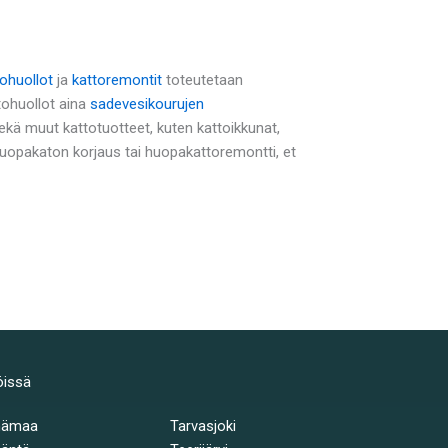
tohuollot
ja
kattoremontit
toteutetaan
tohuollot aina
sadevesikourujen
ä muut kattotuotteet, kuten kattoikkunat,
 huopakaton korjaus tai huopakattoremontti, et
öissä
hämaa
Tarvasjoki