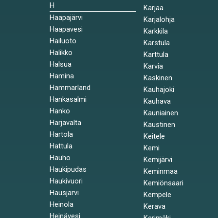
H
Karjaa
Haapajärvi
Karjalohja
Haapavesi
Karkkila
Hailuoto
Karstula
Halikko
Karttula
Halsua
Karvia
Hamina
Kaskinen
Hammarland
Kauhajoki
Hankasalmi
Kauhava
Hanko
Kauniainen
Harjavalta
Kaustinen
Hartola
Keitele
Hattula
Kemi
Hauho
Kemijärvi
Haukipudas
Keminmaa
Haukivuori
Kemiönsaari
Hausjärvi
Kempele
Heinola
Kerava
Heinävesi