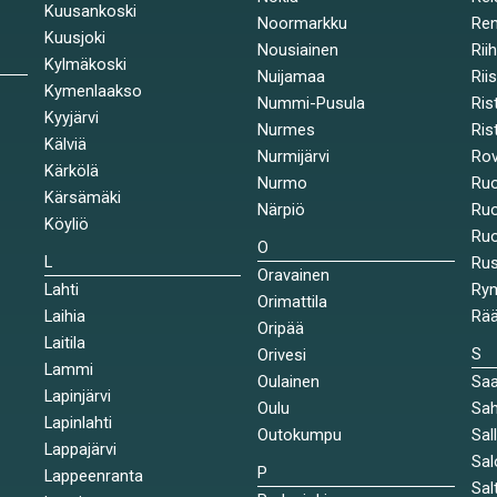
Kuusankoski
Noormarkku
Re
Kuusjoki
Nousiainen
Rii
Kylmäkoski
Nuijamaa
Rii
Kymenlaakso
Nummi-Pusula
Ris
Kyyjärvi
Nurmes
Rist
Kälviä
Nurmijärvi
Rov
Kärkölä
Nurmo
Ruo
Kärsämäki
Närpiö
Ruo
Köyliö
Ruo
O
L
Ru
Oravainen
Lahti
Rym
Orimattila
Laihia
Rää
Oripää
Laitila
S
Orivesi
Lammi
Oulainen
Saa
Lapinjärvi
Oulu
Sah
Lapinlahti
Outokumpu
Sal
Lappajärvi
Sal
P
Lappeenranta
Sal