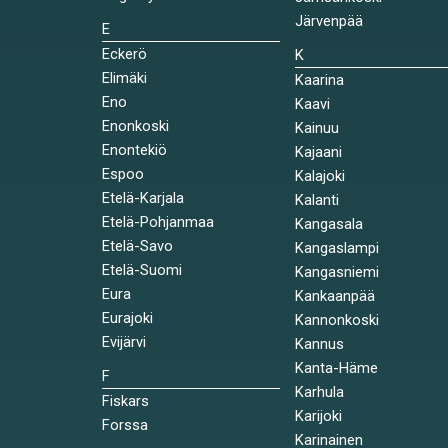
Järvenpää
E
Eckerö
K
Elimäki
Kaarina
Eno
Kaavi
Enonkoski
Kainuu
Enontekiö
Kajaani
Espoo
Kalajoki
Etelä-Karjala
Kalanti
Etelä-Pohjanmaa
Kangasala
Etelä-Savo
Kangaslampi
Etelä-Suomi
Kangasniemi
Eura
Kankaanpää
Eurajoki
Kannonkoski
Evijärvi
Kannus
Kanta-Häme
F
Karhula
Fiskars
Karijoki
Forssa
Karinainen