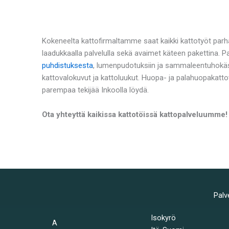
Kokeneelta kattofirmaltamme saat kaikki kattotyöt parh
laadukkaalla palvelulla sekä avaimet käteen pakettina. 
puhdistuksesta
, lumenpudotuksiin ja sammaleentuhokäs
kattovalokuvut ja kattoluukut. Huopa- ja palahuopakatto
parempaa tekijää Inkoolla löydä.
Ota yhteyttä kaikissa kattotöissä kattopalveluumme!
Palv
Isokyrö
A