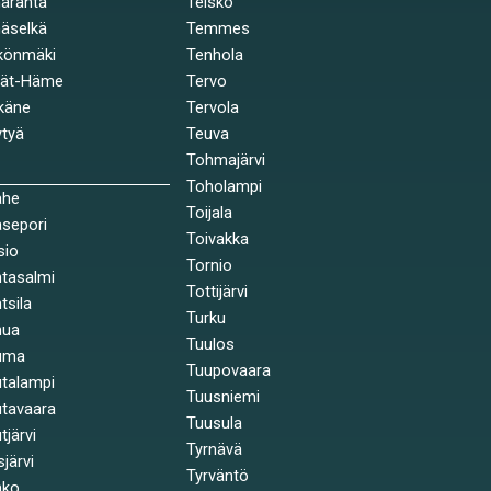
äranta
Teisko
äselkä
Temmes
könmäki
Tenhola
jät-Häme
Tervo
käne
Tervola
tyä
Teuva
Tohmajärvi
Toholampi
ahe
Toijala
sepori
Toivakka
sio
Tornio
tasalmi
Tottijärvi
tsila
Turku
nua
Tuulos
uma
Tuupovaara
talampi
Tuusniemi
tavaara
Tuusula
tjärvi
Tyrnävä
sjärvi
Tyrväntö
nko