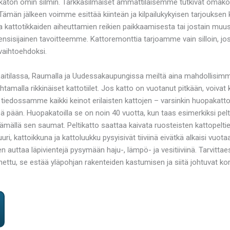
ton omin silmin. Tarkkasilmäiset ammattilaisemme tutkivat omakotit
 Tämän jälkeen voimme esittää kiinteän ja kilpailukykyisen tarjoukse
ja kattotikkaiden aiheuttamien reikien paikkaamisesta tai jostain mu
ensisijainen tavoitteemme. Kattoremonttia tarjoamme vain silloin, jos k
vaihtoehdoksi.
Laitilassa, Raumalla ja Uudessakaupungissa meiltä aina mahdollisim
tamalla rikkinäiset kattotiilet. Jos katto on vuotanut pitkään, voivat
n tiedossamme kaikki keinot erilaisten kattojen – varsinkin huopakat
sä pään. Huopakatoilla se on noin 40 vuotta, kun taas esimerkiksi pel
tämällä sen saumat. Peltikatto saattaa kaivata ruosteisten kattopelti
juuri, kattoikkuna ja kattoluukku pysyisivät tiiviinä eivätkä alkaisi vu
en auttaa läpivientejä pysymään haju-, lämpö- ja vesitiiviinä. Tarvit
nettu, se estää yläpohjan rakenteiden kastumisen ja siitä johtuvat ko