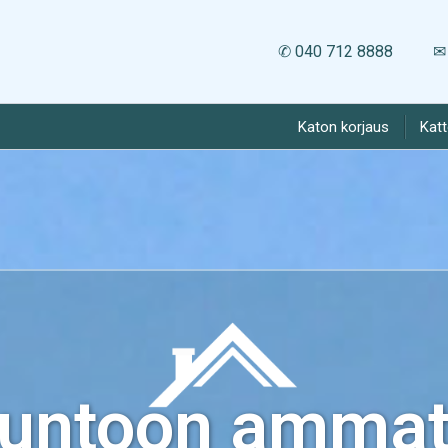
✆ 040 712 8888
✉ 
Katon korjaus
Kat
kuntoon ammatt