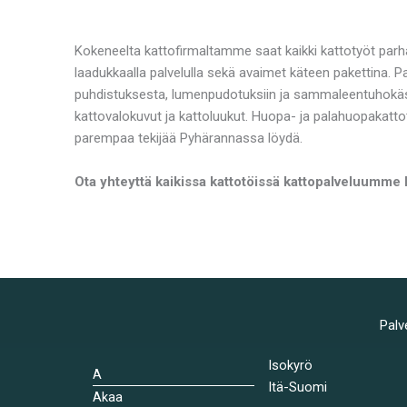
Kokeneelta kattofirmaltamme saat kaikki kattotyöt parh
laadukkaalla palvelulla sekä avaimet käteen pakettina. 
puhdistuksesta, lumenpudotuksiin ja sammaleentuhokäsi
kattovalokuvut ja kattoluukut. Huopa- ja palahuopakatto
parempaa tekijää Pyhärannassa löydä.
Ota yhteyttä kaikissa kattotöissä kattopalveluumme
Palv
Isokyrö
A
Itä-Suomi
Akaa