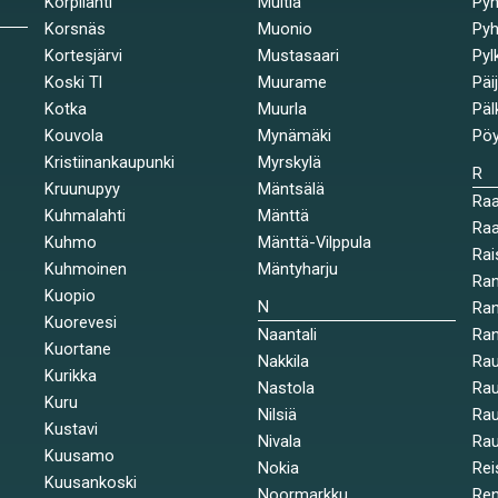
Korpilahti
Multia
Pyh
Korsnäs
Muonio
Pyh
Kortesjärvi
Mustasaari
Pyl
Koski Tl
Muurame
Päi
Kotka
Muurla
Päl
Kouvola
Mynämäki
Pöy
Kristiinankaupunki
Myrskylä
R
Kruunupyy
Mäntsälä
Ra
Kuhmalahti
Mänttä
Raa
Kuhmo
Mänttä-Vilppula
Rai
Kuhmoinen
Mäntyharju
Ran
Kuopio
N
Ran
Kuorevesi
Naantali
Ra
Kuortane
Nakkila
Ra
Kurikka
Nastola
Rau
Kuru
Nilsiä
Rau
Kustavi
Nivala
Rau
Kuusamo
Nokia
Rei
Kuusankoski
Noormarkku
Re