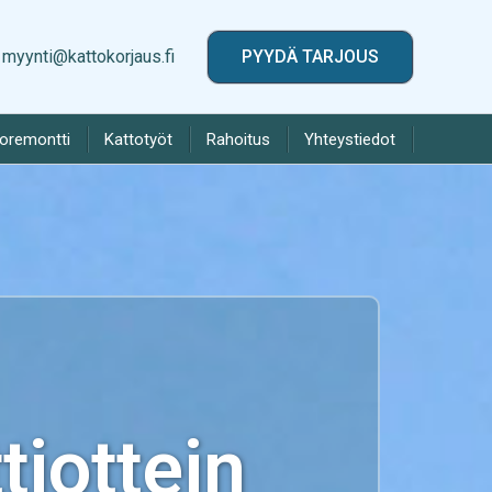
myynti@kattokorjaus.fi
PYYDÄ TARJOUS
toremontti
Kattotyöt
Rahoitus
Yhteystiedot
iottein