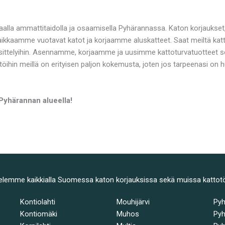
aalla ammattitaidolla ja osaamisella Pyhärannassa. Katon korjaukset
Paikkaamme vuotavat katot ja korjaamme aluskatteet. Saat meiltä kat
ttelyihin. Asennamme, korjaamme ja uusimme kattoturvatuotteet sek
töihin meillä on erityisen paljon kokemusta, joten jos tarpeenasi on
 Pyhärannan alueella!
elemme kaikkialla Suomessa katon korjauksissa sekä muissa kattot
Kontiolahti
Mouhijärvi
Py
Kontiomäki
Muhos
Pyh