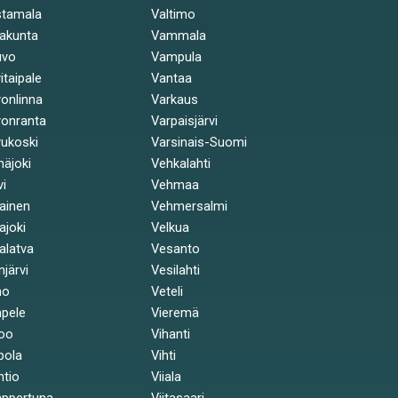
stamala
Valtimo
akunta
Vammala
uvo
Vampula
itaipale
Vantaa
onlinna
Varkaus
onranta
Varpaisjärvi
ukoski
Varsinais-Suomi
näjoki
Vehkalahti
vi
Vehmaa
kainen
Vehmersalmi
kajoki
Velkua
kalatva
Vesanto
injärvi
Vesilahti
mo
Veteli
pele
Vieremä
oo
Vihanti
pola
Vihti
ntio
Viiala