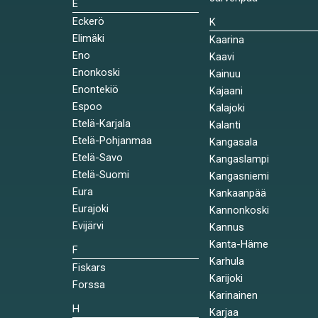
E
Eckerö
K
Elimäki
Kaarina
Eno
Kaavi
Enonkoski
Kainuu
Enontekiö
Kajaani
Espoo
Kalajoki
Etelä-Karjala
Kalanti
Etelä-Pohjanmaa
Kangasala
Etelä-Savo
Kangaslampi
Etelä-Suomi
Kangasniemi
Eura
Kankaanpää
Eurajoki
Kannonkoski
Evijärvi
Kannus
Kanta-Häme
F
Karhula
Fiskars
Karijoki
Forssa
Karinainen
H
Karjaa