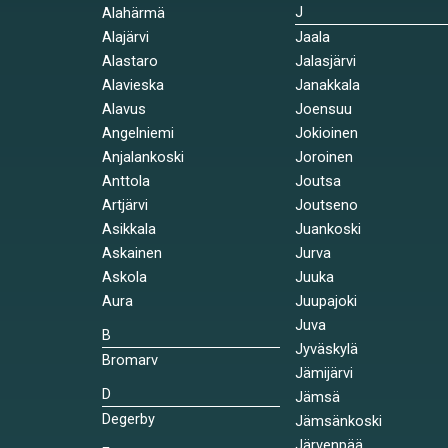
J
Alahärmä
Alajärvi
Jaala
Alastaro
Jalasjärvi
Alavieska
Janakkala
Alavus
Joensuu
Angelniemi
Jokioinen
Anjalankoski
Joroinen
Anttola
Joutsa
Artjärvi
Joutseno
Asikkala
Juankoski
Askainen
Jurva
Askola
Juuka
Aura
Juupajoki
Juva
B
Jyväskylä
Bromarv
Jämijärvi
D
Jämsä
Degerby
Jämsänkoski
Järvenpää