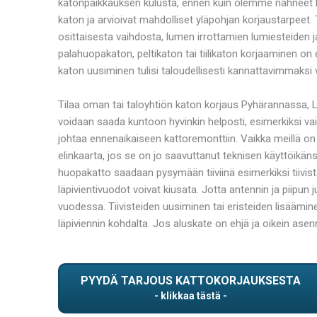
katonpaikkauksen kulusta, ennen kuin olemme nähneet ka
katon ja arvioivat mahdolliset yläpohjan korjaustarpeet.
osittaisesta vaihdosta, lumen irrottamien lumiesteiden 
palahuopakaton, peltikaton tai tiilikaton korjaaminen on 
katon uusiminen tulisi taloudellisesti kannattavimmaksi 
Tilaa oman tai taloyhtiön katon korjaus Pyhärannassa, 
voidaan saada kuntoon hyvinkin helposti, esimerkiksi vaih
johtaa ennenaikaiseen kattoremonttiin. Vaikka meillä o
elinkaarta, jos se on jo saavuttanut teknisen käyttöikän
huopakatto saadaan pysymään tiiviinä esimerkiksi tiivis
läpivientivuodot voivat kiusata. Jotta antennin ja piipun 
vuodessa. Tiivisteiden uusiminen tai eristeiden lisäämin
läpiviennin kohdalta. Jos aluskate on ehjä ja oikein asen
PYYDÄ TARJOUS KATTOKORJAUKSESTA