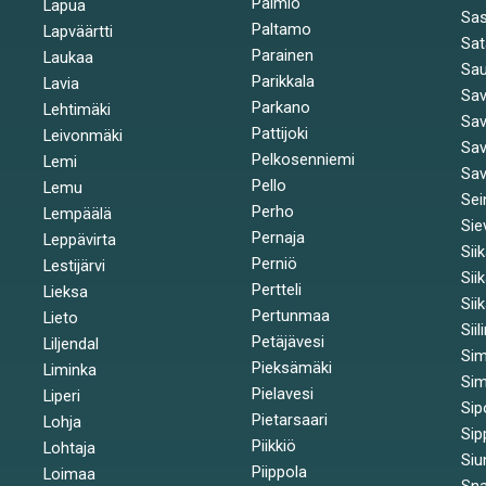
Paimio
Lapua
Sa
Paltamo
Lapväärtti
Sat
Parainen
Laukaa
Sa
Parikkala
Lavia
Sav
Parkano
Lehtimäki
Sav
Pattijoki
Leivonmäki
Sav
Pelkosenniemi
Lemi
Sav
Pello
Lemu
Sei
Perho
Lempäälä
Sie
Pernaja
Leppävirta
Sii
Perniö
Lestijärvi
Sii
Pertteli
Lieksa
Sii
Pertunmaa
Lieto
Siil
Petäjävesi
Liljendal
Si
Pieksämäki
Liminka
Sim
Pielavesi
Liperi
Sip
Pietarsaari
Lohja
Sip
Piikkiö
Lohtaja
Siu
Piippola
Loimaa