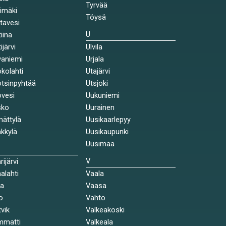
Tyrvää
himäki
Töysä
stavesi
U
tiina
ijärvi
Ulvila
aniemi
Urjala
kolahti
Utajärvi
tsinpyhtää
Utsjoki
vesi
Uukuniemi
sko
Uurainen
ättylä
Uusikaarlepyy
kkylä
Uusikaupunki
Uusimaa
V
rijärvi
alahti
Vaala
la
Vaasa
o
Vahto
tvik
Valkeakoski
mmatti
Valkeala