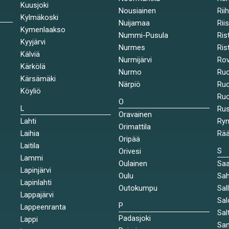
Kuusjoki
Nousiainen
Rii
Kylmäkoski
Nuijamaa
Rii
Kymenlaakso
Nummi-Pusula
Ris
Kyyjärvi
Nurmes
Rist
Kälviä
Nurmijärvi
Rov
Kärkölä
Nurmo
Ruo
Kärsämäki
Närpiö
Ruo
Köyliö
Ruo
O
L
Ru
Oravainen
Lahti
Rym
Orimattila
Laihia
Rää
Oripää
Laitila
S
Orivesi
Lammi
Oulainen
Saa
Lapinjärvi
Oulu
Sah
Lapinlahti
Outokumpu
Sal
Lappajärvi
Sal
P
Lappeenranta
Sal
Padasjoki
Lappi
Sa