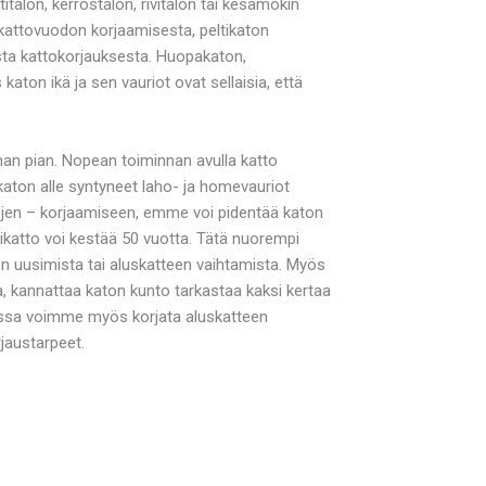
alon, kerrostalon, rivitalon tai kesämökin
n kattovuodon korjaamisesta, peltikaton
usta kattokorjauksesta. Huopakaton,
aton ikä ja sen vauriot ovat sellaisia, että
man pian. Nopean toiminnan avulla katto
 katon alle syntyneet laho- ja homevauriot
tojen – korjaamiseen, emme voi pidentää katon
tikatto voi kestää 50 vuotta. Tätä nuorempi
en uusimista tai aluskatteen vaihtamista. Myös
otaa, kannattaa katon kunto tarkastaa kaksi kertaa
taessa voimme myös korjata aluskatteen
rjaustarpeet.