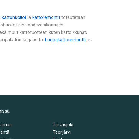
,
kattohuollot
ja
kattoremontit
toteutetaan
tohuollot aina sadevesikourujen
ä muut kattotuotteet, kuten kattoikkunat,
 huopakaton korjaus tai
huopakattoremontti
, et
öissä
hämaa
Tarvasjoki
äntä
Teerijärvi