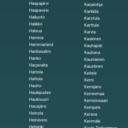
Haapajärvi
Karjalohja
Haapavesi
Karkkila
Hailuoto
Karstula
Halikko
Karttula
Halsua
Karvia
Hamina
Kaskinen
Hammarland
Kauhajoki
Hankasalmi
Kauhava
Hanko
Kauniainen
Harjavalta
Kaustinen
Hartola
Keitele
Hattula
Kemi
Hauho
Kemijärvi
Haukipudas
Keminmaa
Haukivuori
Kemiönsaari
Hausjärvi
Kempele
Heinola
Kerava
Heinävesi
Kerimäki
Helsinki