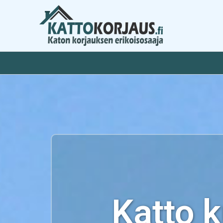
Siirry
sisältöön
Katto 