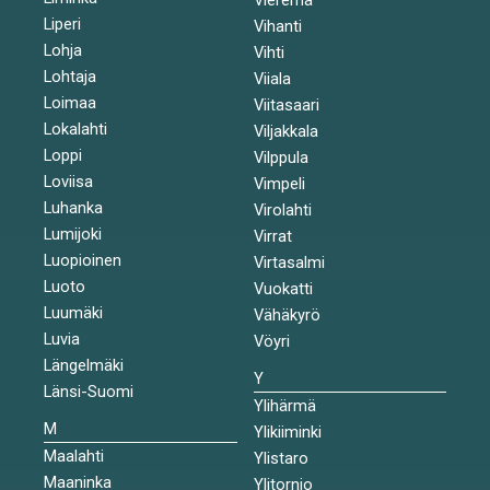
Liperi
Vihanti
Lohja
Vihti
Lohtaja
Viiala
Loimaa
Viitasaari
Lokalahti
Viljakkala
Loppi
Vilppula
Loviisa
Vimpeli
Luhanka
Virolahti
Lumijoki
Virrat
Luopioinen
Virtasalmi
Luoto
Vuokatti
Luumäki
Vähäkyrö
Luvia
Vöyri
Längelmäki
Y
Länsi-Suomi
Ylihärmä
M
Ylikiiminki
Maalahti
Ylistaro
Maaninka
Ylitornio