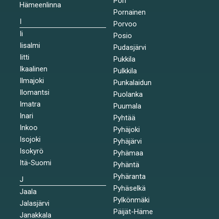
Pori
Hämeenlinna
Pornainen
I
Porvoo
Ii
Posio
Iisalmi
Pudasjärvi
Iitti
Pukkila
Ikaalinen
Pulkkila
Ilmajoki
Punkalaidun
Ilomantsi
Puolanka
Imatra
Puumala
Inari
Pyhtää
Inkoo
Pyhäjoki
Isojoki
Pyhäjärvi
Isokyrö
Pyhämaa
Itä-Suomi
Pyhäntä
Pyhäranta
J
Pyhäselkä
Jaala
Pylkönmäki
Jalasjärvi
Päijät-Häme
Janakkala