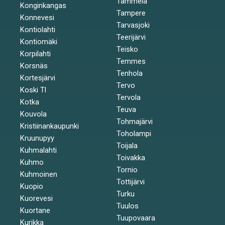
Tammela
Konginkangas
Tampere
Konnevesi
Tarvasjoki
Kontiolahti
Teerijärvi
Kontiomäki
Teisko
Korpilahti
Temmes
Korsnäs
Tenhola
Kortesjärvi
Tervo
Koski Tl
Tervola
Kotka
Teuva
Kouvola
Tohmajärvi
Kristiinankaupunki
Toholampi
Kruunupyy
Toijala
Kuhmalahti
Toivakka
Kuhmo
Tornio
Kuhmoinen
Tottijärvi
Kuopio
Turku
Kuorevesi
Tuulos
Kuortane
Tuupovaara
Kurikka