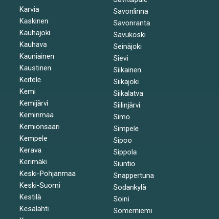
Karvia
Savonlinna
Kaskinen
Savonranta
Kauhajoki
Savukoski
Kauhava
Seinäjoki
Kauniainen
Sievi
Kaustinen
Siikainen
Keitele
Siikajoki
Kemi
Siikalatva
Kemijärvi
Siilinjärvi
Keminmaa
Simo
Kemiönsaari
Simpele
Kempele
Sipoo
Kerava
Sippola
Kerimäki
Siuntio
Keski-Pohjanmaa
Snappertuna
Keski-Suomi
Sodankylä
Kestilä
Soini
Kesälahti
Somerniemi