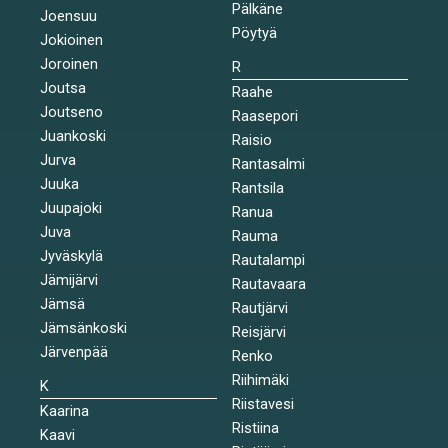
Pälkäne
Joensuu
Pöytyä
Jokioinen
Joroinen
R
Joutsa
Raahe
Joutseno
Raasepori
Juankoski
Raisio
Jurva
Rantasalmi
Juuka
Rantsila
Juupajoki
Ranua
Juva
Rauma
Jyväskylä
Rautalampi
Jämijärvi
Rautavaara
Jämsä
Rautjärvi
Jämsänkoski
Reisjärvi
Järvenpää
Renko
Riihimäki
K
Riistavesi
Kaarina
Ristiina
Kaavi