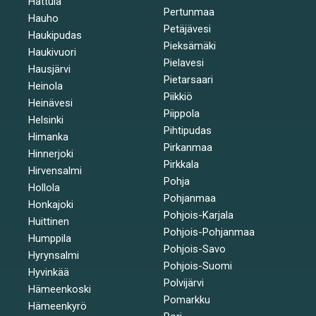
Hattula
Pertunmaa
Hauho
Petäjävesi
Haukipudas
Pieksämäki
Haukivuori
Pielavesi
Hausjärvi
Pietarsaari
Heinola
Piikkiö
Heinävesi
Piippola
Helsinki
Pihtipudas
Himanka
Pirkanmaa
Hinnerjoki
Pirkkala
Hirvensalmi
Pohja
Hollola
Pohjanmaa
Honkajoki
Pohjois-Karjala
Huittinen
Pohjois-Pohjanmaa
Humppila
Pohjois-Savo
Hyrynsalmi
Pohjois-Suomi
Hyvinkää
Polvijärvi
Hämeenkoski
Pomarkku
Hämeenkyrö