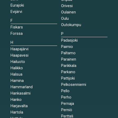
Eurajoki
Orivesi
Evijärvi
Oulainen
Oulu
F
Outokumpu
Fiskars
Forssa
P
Padasjoki
H
Paimio
Haapajärvi
Paltamo
Haapavesi
Parainen
Hailuoto
Parikkala
Halikko
Parkano
Halsua
Pattijoki
Hamina
Pelkosenniemi
Hammarland
Pello
Hankasalmi
Perho
Hanko
Pernaja
Harjavalta
Perniö
Hartola
Pertteli