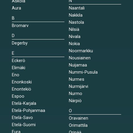
N
Askola
Aura
Naantali
Nakkila
B
Nastola
Bromarv
Nilsiä
D
Nivala
Degerby
Nokia
Noormarkku
E
Nousiainen
Eckerö
Nuijamaa
Elimäki
Nummi-Pusula
Eno
Nurmes
Enonkoski
Nurmijärvi
Enontekiö
Nurmo
Espoo
Närpiö
Etelä-Karjala
Etelä-Pohjanmaa
O
Etelä-Savo
Oravainen
Etelä-Suomi
Orimattila
Eura
Oripää