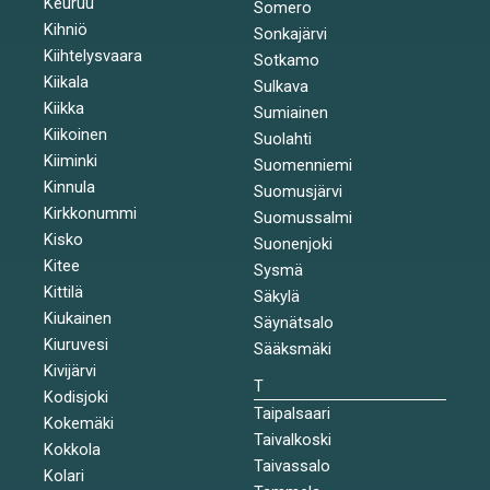
Keuruu
Somero
Kihniö
Sonkajärvi
Kiihtelysvaara
Sotkamo
Kiikala
Sulkava
Kiikka
Sumiainen
Kiikoinen
Suolahti
Kiiminki
Suomenniemi
Kinnula
Suomusjärvi
Kirkkonummi
Suomussalmi
Kisko
Suonenjoki
Kitee
Sysmä
Kittilä
Säkylä
Kiukainen
Säynätsalo
Kiuruvesi
Sääksmäki
Kivijärvi
T
Kodisjoki
Taipalsaari
Kokemäki
Taivalkoski
Kokkola
Taivassalo
Kolari