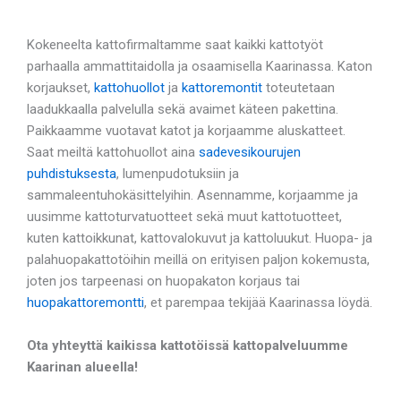
Kokeneelta kattofirmaltamme saat kaikki kattotyöt
parhaalla ammattitaidolla ja osaamisella Kaarinassa. Katon
korjaukset,
kattohuollot
ja
kattoremontit
toteutetaan
laadukkaalla palvelulla sekä avaimet käteen pakettina.
Paikkaamme vuotavat katot ja korjaamme aluskatteet.
Saat meiltä kattohuollot aina
sadevesikourujen
puhdistuksesta
, lumenpudotuksiin ja
sammaleentuhokäsittelyihin. Asennamme, korjaamme ja
uusimme kattoturvatuotteet sekä muut kattotuotteet,
kuten kattoikkunat, kattovalokuvut ja kattoluukut. Huopa- ja
palahuopakattotöihin meillä on erityisen paljon kokemusta,
joten jos tarpeenasi on huopakaton korjaus tai
huopakattoremontti
, et parempaa tekijää Kaarinassa löydä.
Ota yhteyttä kaikissa kattotöissä kattopalveluumme
Kaarinan alueella!