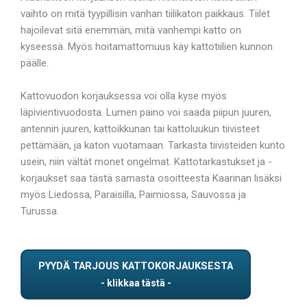
vaihto on mitä tyypillisin vanhan tiilikaton paikkaus. Tiilet
hajoilevat sitä enemmän, mitä vanhempi katto on
kyseessä. Myös hoitamattomuus käy kattotiilien kunnon
päälle.
Kattovuodon korjauksessa voi olla kyse myös
läpivientivuodosta. Lumen paino voi saada piipun juuren,
antennin juuren, kattoikkunan tai kattoluukun tiivisteet
pettämään, ja katon vuotamaan. Tarkasta tiivisteiden kunto
usein, niin vältät monet ongelmat. Kattotarkastukset ja -
korjaukset saa tästä samasta osoitteesta Kaarinan lisäksi
myös Liedossa, Paraisilla, Paimiossa, Sauvossa ja
Turussa.
PYYDÄ TARJOUS KATTOKORJAUKSESTA