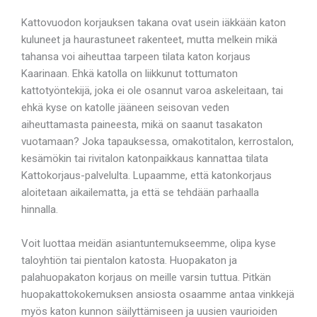
Kattovuodon korjauksen takana ovat usein iäkkään katon
kuluneet ja haurastuneet rakenteet, mutta melkein mikä
tahansa voi aiheuttaa tarpeen tilata katon korjaus
Kaarinaan. Ehkä katolla on liikkunut tottumaton
kattotyöntekijä, joka ei ole osannut varoa askeleitaan, tai
ehkä kyse on katolle jääneen seisovan veden
aiheuttamasta paineesta, mikä on saanut tasakaton
vuotamaan? Joka tapauksessa, omakotitalon, kerrostalon,
kesämökin tai rivitalon katonpaikkaus kannattaa tilata
Kattokorjaus-palvelulta. Lupaamme, että katonkorjaus
aloitetaan aikailematta, ja että se tehdään parhaalla
hinnalla.
Voit luottaa meidän asiantuntemukseemme, olipa kyse
taloyhtiön tai pientalon katosta. Huopakaton ja
palahuopakaton korjaus on meille varsin tuttua. Pitkän
huopakattokokemuksen ansiosta osaamme antaa vinkkejä
myös katon kunnon säilyttämiseen ja uusien vaurioiden