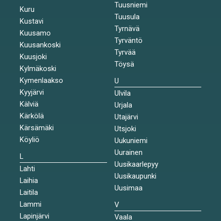
Tuusniemi
Kuru
Tuusula
Kustavi
Tyrnävä
Kuusamo
Tyrväntö
Kuusankoski
Tyrvää
Kuusjoki
Töysä
Kylmäkoski
Kymenlaakso
U
Kyyjärvi
Ulvila
Kälviä
Urjala
Kärkölä
Utajärvi
Kärsämäki
Utsjoki
Köyliö
Uukuniemi
Uurainen
L
Uusikaarlepyy
Lahti
Uusikaupunki
Laihia
Uusimaa
Laitila
Lammi
V
Lapinjärvi
Vaala