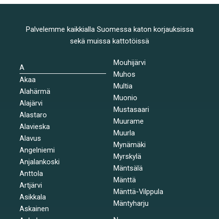
Palvelemme kaikkialla Suomessa katon korjauksissa
sekä muissa kattotöissä
Mouhijärvi
A
Muhos
Akaa
Multia
Alahärmä
Muonio
Alajärvi
Mustasaari
Alastaro
Muurame
Alavieska
Muurla
Alavus
Mynämäki
Angelniemi
Myrskylä
Anjalankoski
Mäntsälä
Anttola
Mänttä
Artjärvi
Mänttä-Vilppula
Asikkala
Mäntyharju
Askainen