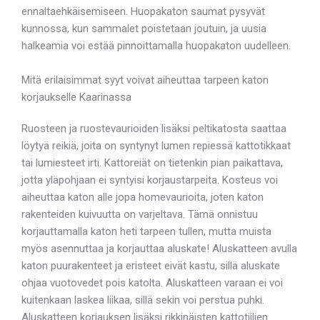
ennaltaehkäisemiseen. Huopakaton saumat pysyvät
kunnossa, kun sammalet poistetaan joutuin, ja uusia
halkeamia voi estää pinnoittamalla huopakaton uudelleen.
Mitä erilaisimmat syyt voivat aiheuttaa tarpeen katon
korjaukselle Kaarinassa
Ruosteen ja ruostevaurioiden lisäksi peltikatosta saattaa
löytyä reikiä, joita on syntynyt lumen repiessä kattotikkaat
tai lumiesteet irti. Kattoreiät on tietenkin pian paikattava,
jotta yläpohjaan ei syntyisi korjaustarpeita. Kosteus voi
aiheuttaa katon alle jopa homevaurioita, joten katon
rakenteiden kuivuutta on varjeltava. Tämä onnistuu
korjauttamalla katon heti tarpeen tullen, mutta muista
myös asennuttaa ja korjauttaa aluskate! Aluskatteen avulla
katon puurakenteet ja eristeet eivät kastu, sillä aluskate
ohjaa vuotovedet pois katolta. Aluskatteen varaan ei voi
kuitenkaan laskea liikaa, sillä sekin voi perstua puhki.
Aluskatteen korjauksen lisäksi rikkinäisten kattotiilien