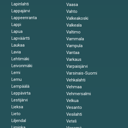
Lapinlahti
Vaasa
Lappajärvi
Vahto
Lappeenranta
Valkeakoski
Lappi
Valkeala
Lapua
Valtimo
Lapväärtti
Vammala
Laukaa
Vampula
Lavia
Vantaa
Lehtimäki
Varkaus
Leivonmäki
Varpaisjärvi
Lemi
Varsinais-Suomi
Lemu
Vehkalahti
Lempäälä
Vehmaa
Leppävirta
Vehmersalmi
Lestijärvi
Velkua
Lieksa
Vesanto
Lieto
Vesilahti
Liljendal
Veteli
Liminka
Vieremä