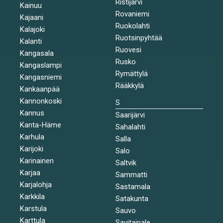
Ristijärvi
Kainuu
Rovaniemi
Kajaani
Ruokolahti
Kalajoki
Ruotsinpyhtää
Kalanti
Ruovesi
Kangasala
Rusko
Kangaslampi
Rymättylä
Kangasniemi
Rääkkylä
Kankaanpää
Kannonkoski
S
Kannus
Saarijärvi
Kanta-Häme
Sahalahti
Karhula
Salla
Karijoki
Salo
Karinainen
Saltvik
Karjaa
Sammatti
Karjalohja
Sastamala
Karkkila
Satakunta
Karstula
Sauvo
Karttula
Savitaipale