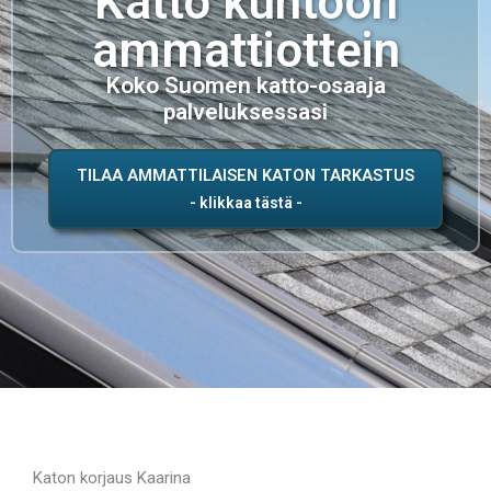
Katto kuntoon
ammattiottein
Koko Suomen katto-osaaja
palveluksessasi
TILAA AMMATTILAISEN KATON TARKASTUS
Katon korjaus Kaarina