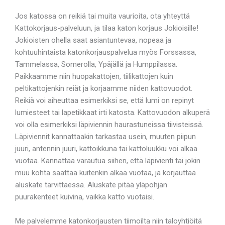
Jos katossa on reikiä tai muita vaurioita, ota yhteyttä
Kattokorjaus-palveluun, ja tilaa katon korjaus Jokioisille!
Jokioisten ohella saat asiantuntevaa, nopeaa ja
kohtuuhintaista katonkorjauspalvelua myös Forssassa,
Tammelassa, Somerolla, Ypäjällä ja Humppilassa.
Paikkaamme niin huopakattojen, tiilikattojen kuin
peltikattojenkin reiät ja korjaamme niiden kattovuodot.
Reikiä voi aiheuttaa esimerkiksi se, että lumi on repinyt
lumiesteet tai lapetikkaat irti katosta. Kattovuodon alkuperä
voi olla esimerkiksi läpiviennin haurastuneissa tiivisteissä.
Läpiviennit kannattaakin tarkastaa usein, muuten piipun
juuri, antennin juuri, kattoikkuna tai kattoluukku voi alkaa
vuotaa. Kannattaa varautua siihen, että läpivienti tai jokin
muu kohta saattaa kuitenkin alkaa vuotaa, ja korjauttaa
aluskate tarvittaessa. Aluskate pitää yläpohjan
puurakenteet kuivina, vaikka katto vuotaisi.
Me palvelemme katonkorjausten tiimoilta niin taloyhtiöitä