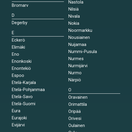
Nastola
Bromarv
Nilsiä
D
Nivala
Degerby
Nokia
Noormarkku
E
Nousiainen
Eckerö
Nuijamaa
Elimäki
Nummi-Pusula
Eno
Nurmes
Enonkoski
Nurmijärvi
Enontekiö
Nurmo
Espoo
Närpiö
Etelä-Karjala
Etelä-Pohjanmaa
O
Etelä-Savo
Oravainen
Etelä-Suomi
Orimattila
Eura
Oripää
Eurajoki
Orivesi
Evijärvi
Oulainen