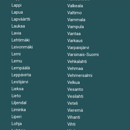
Lappi
Valkeala
Lapua
Valtimo
Lapväärtti
Vammala
Laukaa
Vampula
Lavia
Vantaa
Lehtimäki
Varkaus
Leivonmäki
Varpaisjärvi
Lemi
Varsinais-Suomi
Lemu
Vehkalahti
Lempäälä
Vehmaa
Leppävirta
Vehmersalmi
Lestijärvi
Velkua
Lieksa
Vesanto
Lieto
Vesilahti
Liljendal
Veteli
Liminka
Vieremä
Liperi
Vihanti
Lohja
Vihti