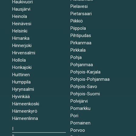
Haukivuori
Pielavesi
Hausjärvi
Pietarsaari
Heinola
Piikkiö
Heinävesi
Piippola
Helsinki
Pihtipudas
Himanka
Pirkanmaa
Hinnerjoki
Pirkkala
Hirvensalmi
Pohja
Hollola
Pohjanmaa
Honkajoki
Pohjois-Karjala
Huittinen
Pohjois-Pohjanmaa
Humppila
Pohjois-Savo
Hyrynsalmi
Pohjois-Suomi
Hyvinkää
Polvijärvi
Hämeenkoski
Pomarkku
Hämeenkyrö
Pori
Hämeenlinna
Pornainen
I
Porvoo