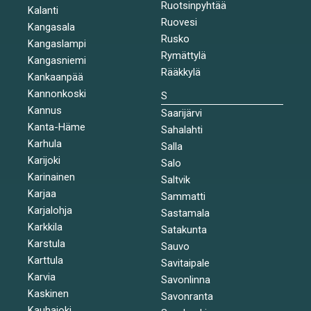
Ruotsinpyhtää
Kalanti
Ruovesi
Kangasala
Rusko
Kangaslampi
Rymättylä
Kangasniemi
Rääkkylä
Kankaanpää
Kannonkoski
S
Kannus
Saarijärvi
Kanta-Häme
Sahalahti
Karhula
Salla
Karijoki
Salo
Karinainen
Saltvik
Karjaa
Sammatti
Karjalohja
Sastamala
Karkkila
Satakunta
Karstula
Sauvo
Karttula
Savitaipale
Karvia
Savonlinna
Kaskinen
Savonranta
Kauhajoki