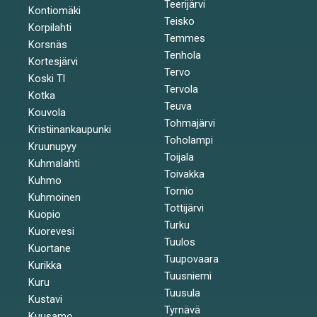
Teerijärvi
Kontiomäki
Teisko
Korpilahti
Temmes
Korsnäs
Tenhola
Kortesjärvi
Tervo
Koski Tl
Tervola
Kotka
Teuva
Kouvola
Tohmajärvi
Kristiinankaupunki
Toholampi
Kruunupyy
Toijala
Kuhmalahti
Toivakka
Kuhmo
Tornio
Kuhmoinen
Tottijärvi
Kuopio
Turku
Kuorevesi
Tuulos
Kuortane
Tuupovaara
Kurikka
Tuusniemi
Kuru
Tuusula
Kustavi
Tyrnävä
Kuusamo