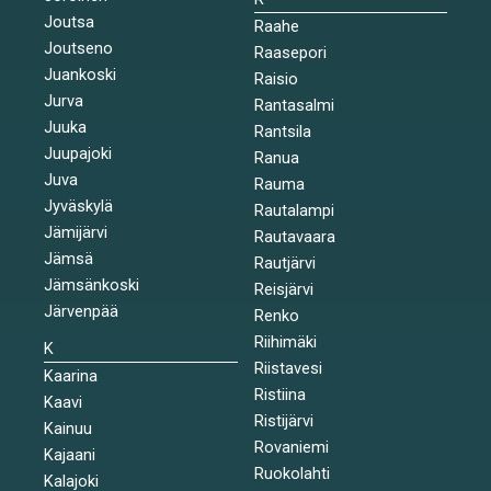
Joutsa
Raahe
Joutseno
Raasepori
Juankoski
Raisio
Jurva
Rantasalmi
Juuka
Rantsila
Juupajoki
Ranua
Juva
Rauma
Jyväskylä
Rautalampi
Jämijärvi
Rautavaara
Jämsä
Rautjärvi
Jämsänkoski
Reisjärvi
Järvenpää
Renko
Riihimäki
K
Riistavesi
Kaarina
Ristiina
Kaavi
Ristijärvi
Kainuu
Rovaniemi
Kajaani
Ruokolahti
Kalajoki