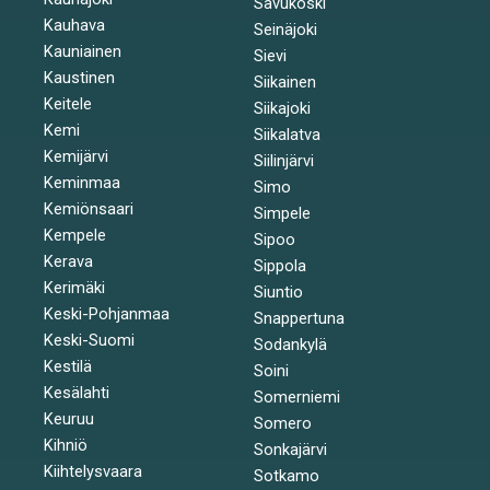
Savukoski
Kauhava
Seinäjoki
Kauniainen
Sievi
Kaustinen
Siikainen
Keitele
Siikajoki
Kemi
Siikalatva
Kemijärvi
Siilinjärvi
Keminmaa
Simo
Kemiönsaari
Simpele
Kempele
Sipoo
Kerava
Sippola
Kerimäki
Siuntio
Keski-Pohjanmaa
Snappertuna
Keski-Suomi
Sodankylä
Kestilä
Soini
Kesälahti
Somerniemi
Keuruu
Somero
Kihniö
Sonkajärvi
Kiihtelysvaara
Sotkamo