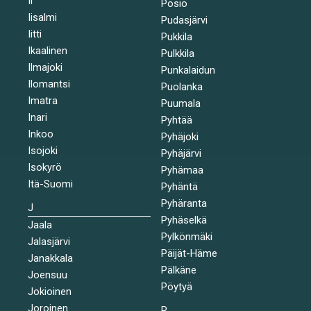
Ii
Posio
Iisalmi
Pudasjärvi
Iitti
Pukkila
Ikaalinen
Pulkkila
Ilmajoki
Punkalaidun
Ilomantsi
Puolanka
Imatra
Puumala
Inari
Pyhtää
Inkoo
Pyhäjoki
Isojoki
Pyhäjärvi
Isokyrö
Pyhämaa
Itä-Suomi
Pyhäntä
Pyhäranta
J
Pyhäselkä
Jaala
Pylkönmäki
Jalasjärvi
Päijät-Häme
Janakkala
Pälkäne
Joensuu
Pöytyä
Jokioinen
Joroinen
R