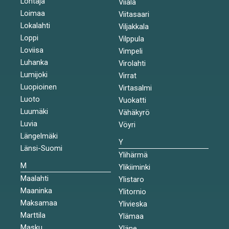
Lohtaja
Viiala
Loimaa
Viitasaari
Lokalahti
Viljakkala
Loppi
Vilppula
Loviisa
Vimpeli
Luhanka
Virolahti
Lumijoki
Virrat
Luopioinen
Virtasalmi
Luoto
Vuokatti
Luumäki
Vähäkyrö
Luvia
Vöyri
Längelmäki
Y
Länsi-Suomi
Ylihärmä
M
Ylikiiminki
Maalahti
Ylistaro
Maaninka
Ylitornio
Maksamaa
Ylivieska
Marttila
Ylämaa
Masku
Yläne