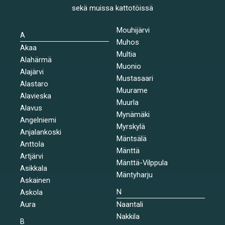
sekä muissa kattotöissä
Mouhijärvi
A
Muhos
Akaa
Multia
Alahärmä
Muonio
Alajärvi
Mustasaari
Alastaro
Muurame
Alavieska
Muurla
Alavus
Mynämäki
Angelniemi
Myrskylä
Anjalankoski
Mäntsälä
Anttola
Mänttä
Artjärvi
Mänttä-Vilppula
Asikkala
Mäntyharju
Askainen
N
Askola
Aura
Naantali
Nakkila
B