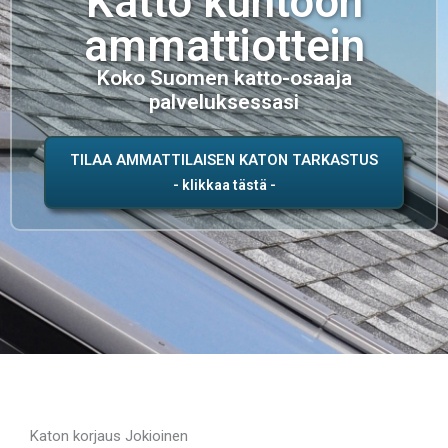
Katto kuntoon
ammattiottein
Koko Suomen katto-osaaja
palveluksessasi
TILAA AMMATTILAISEN KATON TARKASTUS
Katon korjaus Jokioinen