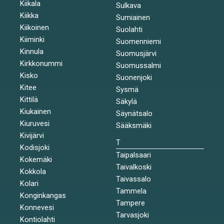
Kiikala
Sulkava
Kiikka
Sumiainen
Kiikoinen
Suolahti
Kiiminki
Suomenniemi
Kinnula
Suomusjärvi
Kirkkonummi
Suomussalmi
Kisko
Suonenjoki
Kitee
Sysmä
Kittilä
Säkylä
Kiukainen
Säynätsalo
Kiuruvesi
Sääksmäki
Kivijärvi
T
Kodisjoki
Taipalsaari
Kokemäki
Taivalkoski
Kokkola
Taivassalo
Kolari
Tammela
Konginkangas
Tampere
Konnevesi
Tarvasjoki
Kontiolahti