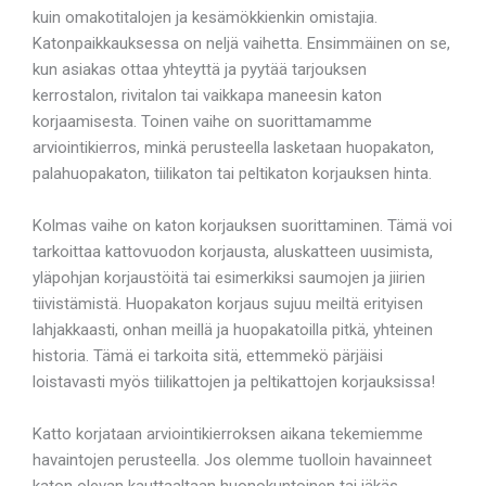
kuin omakotitalojen ja kesämökkienkin omistajia.
Katonpaikkauksessa on neljä vaihetta. Ensimmäinen on se,
kun asiakas ottaa yhteyttä ja pyytää tarjouksen
kerrostalon, rivitalon tai vaikkapa maneesin katon
korjaamisesta. Toinen vaihe on suorittamamme
arviointikierros, minkä perusteella lasketaan huopakaton,
palahuopakaton, tiilikaton tai peltikaton korjauksen hinta.
Kolmas vaihe on katon korjauksen suorittaminen. Tämä voi
tarkoittaa kattovuodon korjausta, aluskatteen uusimista,
yläpohjan korjaustöitä tai esimerkiksi saumojen ja jiirien
tiivistämistä. Huopakaton korjaus sujuu meiltä erityisen
lahjakkaasti, onhan meillä ja huopakatoilla pitkä, yhteinen
historia. Tämä ei tarkoita sitä, ettemmekö pärjäisi
loistavasti myös tiilikattojen ja peltikattojen korjauksissa!
Katto korjataan arviointikierroksen aikana tekemiemme
havaintojen perusteella. Jos olemme tuolloin havainneet
katon olevan kauttaaltaan huonokuntoinen tai iäkäs,