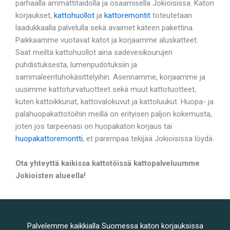
parhaalla ammattitaidolla ja osaamisella Jokioisissa. Katon
korjaukset,
kattohuollot
ja
kattoremontit
toteutetaan
laadukkaalla palvelulla sekä avaimet käteen pakettina.
Paikkaamme vuotavat katot ja korjaamme aluskatteet.
Saat meiltä kattohuollot aina sadevesikourujen
puhdistuksesta, lumenpudotuksiin ja
sammaleentuhokäsittelyihin. Asennamme, korjaamme ja
uusimme kattoturvatuotteet sekä muut kattotuotteet,
kuten kattoikkunat, kattovalokuvut ja kattoluukut. Huopa- ja
palahuopakattotöihin meillä on erityisen paljon kokemusta,
joten jos tarpeenasi on huopakaton korjaus tai
huopakattoremontti
, et parempaa tekijää Jokioisissa löydä.
Ota yhteyttä kaikissa kattotöissä kattopalveluumme
Jokioisten alueella!
Palvelemme kaikkialla Suomessa katon korjauksissa