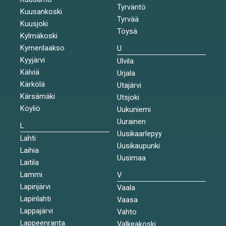
Tyrväntö
Kuusankoski
Tyrvää
Kuusjoki
Töysä
Kylmäkoski
Kymenlaakso
U
Kyyjärvi
Ulvila
Kälviä
Urjala
Kärkölä
Utajärvi
Kärsämäki
Utsjoki
Köyliö
Uukuniemi
Uurainen
L
Uusikaarlepyy
Lahti
Uusikaupunki
Laihia
Uusimaa
Laitila
Lammi
V
Lapinjärvi
Vaala
Lapinlahti
Vaasa
Lappajärvi
Vahto
Lappeenranta
Valkeakoski