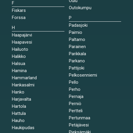
Oulu
F
Outokumpu
Fiskars
Forssa
P
Padasjoki
H
Paimio
Haapajärvi
Paltamo
Haapavesi
Parainen
Hailuoto
Parikkala
Halikko
Parkano
Halsua
Pattijoki
Hamina
Pelkosenniemi
Hammarland
Pello
Hankasalmi
Perho
Hanko
Pernaja
Harjavalta
Perniö
Hartola
Pertteli
Hattula
Pertunmaa
Hauho
Petäjävesi
Haukipudas
Pieksämäki