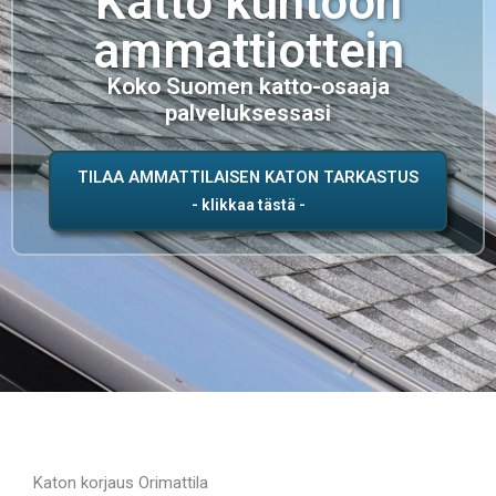
Katto kuntoon
ammattiottein
Koko Suomen katto-osaaja
palveluksessasi
TILAA AMMATTILAISEN KATON TARKASTUS
Katon korjaus Orimattila