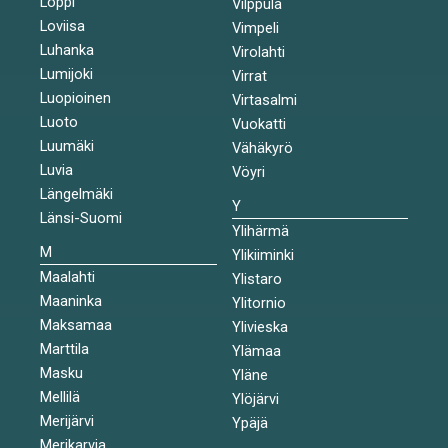
Loppi
Vilppula
Loviisa
Vimpeli
Luhanka
Virolahti
Lumijoki
Virrat
Luopioinen
Virtasalmi
Luoto
Vuokatti
Luumäki
Vähäkyrö
Luvia
Vöyri
Längelmäki
Y
Länsi-Suomi
Ylihärmä
M
Ylikiiminki
Maalahti
Ylistaro
Maaninka
Ylitornio
Maksamaa
Ylivieska
Marttila
Ylämaa
Masku
Yläne
Mellilä
Ylöjärvi
Merijärvi
Ypäjä
Merikarvia