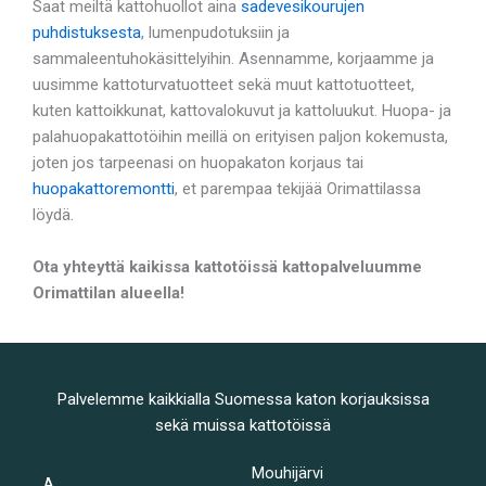
Saat meiltä kattohuollot aina
sadevesikourujen
puhdistuksesta
, lumenpudotuksiin ja
sammaleentuhokäsittelyihin. Asennamme, korjaamme ja
uusimme kattoturvatuotteet sekä muut kattotuotteet,
kuten kattoikkunat, kattovalokuvut ja kattoluukut. Huopa- ja
palahuopakattotöihin meillä on erityisen paljon kokemusta,
joten jos tarpeenasi on huopakaton korjaus tai
huopakattoremontti
, et parempaa tekijää Orimattilassa
löydä.
Ota yhteyttä kaikissa kattotöissä kattopalveluumme
Orimattilan alueella!
Palvelemme kaikkialla Suomessa katon korjauksissa
sekä muissa kattotöissä
Mouhijärvi
A