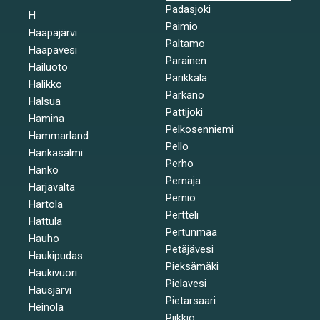
Padasjoki
H
Paimio
Haapajärvi
Paltamo
Haapavesi
Parainen
Hailuoto
Parikkala
Halikko
Parkano
Halsua
Pattijoki
Hamina
Pelkosenniemi
Hammarland
Pello
Hankasalmi
Perho
Hanko
Pernaja
Harjavalta
Perniö
Hartola
Pertteli
Hattula
Pertunmaa
Hauho
Petäjävesi
Haukipudas
Pieksämäki
Haukivuori
Pielavesi
Hausjärvi
Pietarsaari
Heinola
Piikkiö