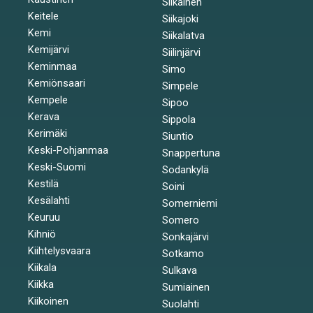
Siikainen
Keitele
Siikajoki
Kemi
Siikalatva
Kemijärvi
Siilinjärvi
Keminmaa
Simo
Kemiönsaari
Simpele
Kempele
Sipoo
Kerava
Sippola
Kerimäki
Siuntio
Keski-Pohjanmaa
Snappertuna
Keski-Suomi
Sodankylä
Kestilä
Soini
Kesälahti
Somerniemi
Keuruu
Somero
Kihniö
Sonkajärvi
Kiihtelysvaara
Sotkamo
Kiikala
Sulkava
Kiikka
Sumiainen
Kiikoinen
Suolahti