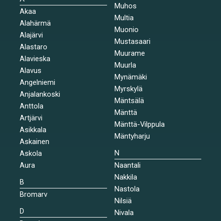
Muhos
Akaa
Multia
Alahärmä
Muonio
Alajärvi
Mustasaari
Alastaro
Muurame
Alavieska
Muurla
Alavus
Mynämäki
Angelniemi
Myrskylä
Anjalankoski
Mäntsälä
Anttola
Mänttä
Artjärvi
Mänttä-Vilppula
Asikkala
Mäntyharju
Askainen
N
Askola
Aura
Naantali
Nakkila
B
Nastola
Bromarv
Nilsiä
D
Nivala