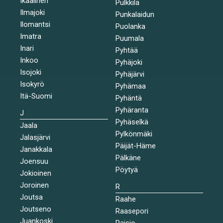
Ikaalinen
Pulkkila
Ilmajoki
Punkalaidun
Ilomantsi
Puolanka
Imatra
Puumala
Inari
Pyhtää
Inkoo
Pyhäjoki
Isojoki
Pyhäjärvi
Isokyrö
Pyhämaa
Itä-Suomi
Pyhäntä
Pyhäranta
J
Pyhäselkä
Jaala
Pylkönmäki
Jalasjärvi
Päijät-Häme
Janakkala
Pälkäne
Joensuu
Pöytyä
Jokioinen
Joroinen
R
Joutsa
Raahe
Joutseno
Raasepori
Juankoski
Raisio