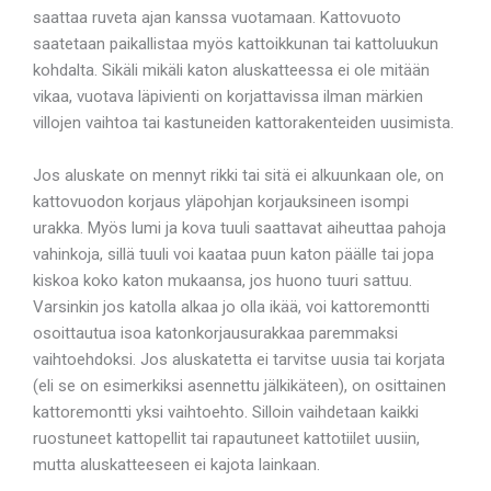
saattaa ruveta ajan kanssa vuotamaan. Kattovuoto
saatetaan paikallistaa myös kattoikkunan tai kattoluukun
kohdalta. Sikäli mikäli katon aluskatteessa ei ole mitään
vikaa, vuotava läpivienti on korjattavissa ilman märkien
villojen vaihtoa tai kastuneiden kattorakenteiden uusimista.
Jos aluskate on mennyt rikki tai sitä ei alkuunkaan ole, on
kattovuodon korjaus yläpohjan korjauksineen isompi
urakka. Myös lumi ja kova tuuli saattavat aiheuttaa pahoja
vahinkoja, sillä tuuli voi kaataa puun katon päälle tai jopa
kiskoa koko katon mukaansa, jos huono tuuri sattuu.
Varsinkin jos katolla alkaa jo olla ikää, voi kattoremontti
osoittautua isoa katonkorjausurakkaa paremmaksi
vaihtoehdoksi. Jos aluskatetta ei tarvitse uusia tai korjata
(eli se on esimerkiksi asennettu jälkikäteen), on osittainen
kattoremontti yksi vaihtoehto. Silloin vaihdetaan kaikki
ruostuneet kattopellit tai rapautuneet kattotiilet uusiin,
mutta aluskatteeseen ei kajota lainkaan.