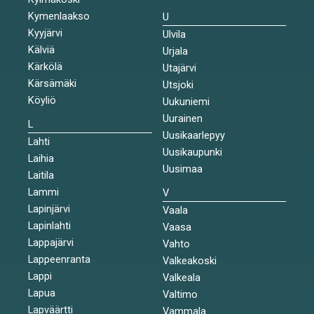
Kymenlaakso
U
Kyyjärvi
Ulvila
Kälviä
Urjala
Kärkölä
Utajärvi
Kärsämäki
Utsjoki
Köyliö
Uukuniemi
Uurainen
L
Uusikaarlepyy
Lahti
Uusikaupunki
Laihia
Uusimaa
Laitila
Lammi
V
Lapinjärvi
Vaala
Lapinlahti
Vaasa
Lappajärvi
Vahto
Lappeenranta
Valkeakoski
Lappi
Valkeala
Lapua
Valtimo
Lapväärtti
Vammala