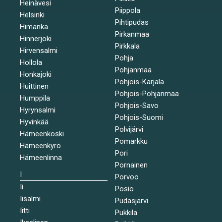
Heinävesi
Piippola
Helsinki
Pihtipudas
Himanka
Pirkanmaa
Hinnerjoki
Pirkkala
Hirvensalmi
Pohja
Hollola
Pohjanmaa
Honkajoki
Pohjois-Karjala
Huittinen
Pohjois-Pohjanmaa
Humppila
Pohjois-Savo
Hyrynsalmi
Pohjois-Suomi
Hyvinkää
Polvijärvi
Hämeenkoski
Pomarkku
Hämeenkyrö
Pori
Hämeenlinna
Pornainen
I
Porvoo
Ii
Posio
Iisalmi
Pudasjärvi
Iitti
Pukkila