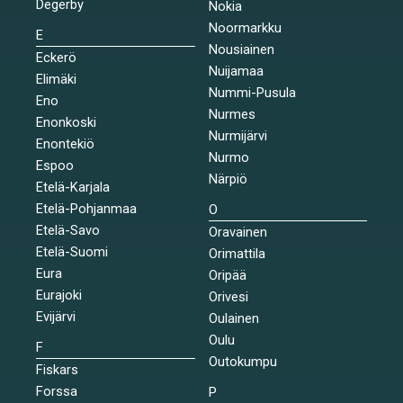
Degerby
Nokia
Noormarkku
E
Nousiainen
Eckerö
Nuijamaa
Elimäki
Nummi-Pusula
Eno
Nurmes
Enonkoski
Nurmijärvi
Enontekiö
Nurmo
Espoo
Närpiö
Etelä-Karjala
Etelä-Pohjanmaa
O
Etelä-Savo
Oravainen
Etelä-Suomi
Orimattila
Eura
Oripää
Eurajoki
Orivesi
Evijärvi
Oulainen
Oulu
F
Outokumpu
Fiskars
Forssa
P