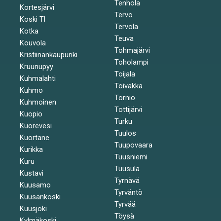
Tenhola
Kortesjärvi
Tervo
Koski Tl
Tervola
Kotka
Teuva
Kouvola
Tohmajärvi
Kristiinankaupunki
Toholampi
Kruunupyy
Toijala
Kuhmalahti
Toivakka
Kuhmo
Tornio
Kuhmoinen
Tottijärvi
Kuopio
Turku
Kuorevesi
Tuulos
Kuortane
Tuupovaara
Kurikka
Tuusniemi
Kuru
Tuusula
Kustavi
Tyrnävä
Kuusamo
Tyrväntö
Kuusankoski
Tyrvää
Kuusjoki
Töysä
Kylmäkoski