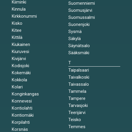
Kiiminki
Suomenniemi
Kinnula
Suomusjärvi
Kirkkonummi
Suomussalmi
Kisko
Suonenjoki
Kitee
Sysmä
Kittilä
Säkylä
Kiukainen
Säynätsalo
Kiuruvesi
Sääksmäki
Kivijärvi
T
Kodisjoki
Taipalsaari
Kokemäki
Taivalkoski
Kokkola
Taivassalo
Kolari
Tammela
Konginkangas
Tampere
Konnevesi
Tarvasjoki
Kontiolahti
Teerijärvi
Kontiomäki
Teisko
Korpilahti
Temmes
Korsnäs