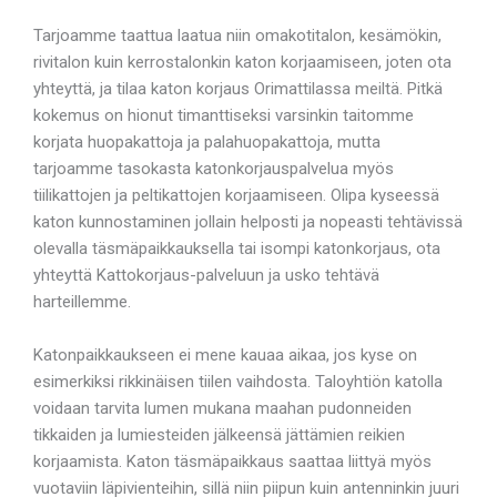
Tarjoamme taattua laatua niin omakotitalon, kesämökin,
rivitalon kuin kerrostalonkin katon korjaamiseen, joten ota
yhteyttä, ja tilaa katon korjaus Orimattilassa meiltä. Pitkä
kokemus on hionut timanttiseksi varsinkin taitomme
korjata huopakattoja ja palahuopakattoja, mutta
tarjoamme tasokasta katonkorjauspalvelua myös
tiilikattojen ja peltikattojen korjaamiseen. Olipa kyseessä
katon kunnostaminen jollain helposti ja nopeasti tehtävissä
olevalla täsmäpaikkauksella tai isompi katonkorjaus, ota
yhteyttä Kattokorjaus-palveluun ja usko tehtävä
harteillemme.
Katonpaikkaukseen ei mene kauaa aikaa, jos kyse on
esimerkiksi rikkinäisen tiilen vaihdosta. Taloyhtiön katolla
voidaan tarvita lumen mukana maahan pudonneiden
tikkaiden ja lumiesteiden jälkeensä jättämien reikien
korjaamista. Katon täsmäpaikkaus saattaa liittyä myös
vuotaviin läpivienteihin, sillä niin piipun kuin antenninkin juuri