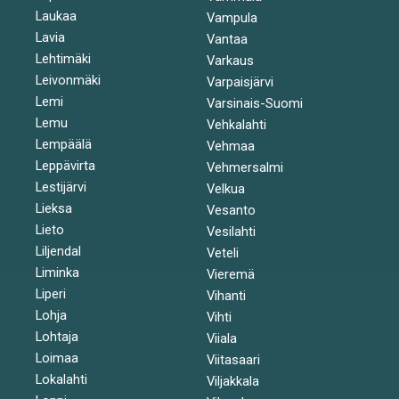
Laukaa
Vampula
Lavia
Vantaa
Lehtimäki
Varkaus
Leivonmäki
Varpaisjärvi
Lemi
Varsinais-Suomi
Lemu
Vehkalahti
Lempäälä
Vehmaa
Leppävirta
Vehmersalmi
Lestijärvi
Velkua
Lieksa
Vesanto
Lieto
Vesilahti
Liljendal
Veteli
Liminka
Vieremä
Liperi
Vihanti
Lohja
Vihti
Lohtaja
Viiala
Loimaa
Viitasaari
Lokalahti
Viljakkala