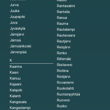
Jurva
Rantasalmi
Juuka
Rantsila
Juupajoki
Ranua
Juva
Rauma
Jyväskylä
Rautalampi
Jämijärvi
Rautavaara
Jämsä
Rautjärvi
Jämsänkoski
Reisjärvi
Järvenpää
Renko
Riihimäki
K
Riistavesi
Kaarina
Ristiina
Kaavi
Ristijärvi
Kainuu
Rovaniemi
Kajaani
Ruokolahti
Kalajoki
Ruotsinpyhtää
Kalanti
Ruovesi
Kangasala
Rusko
Kangaslampi