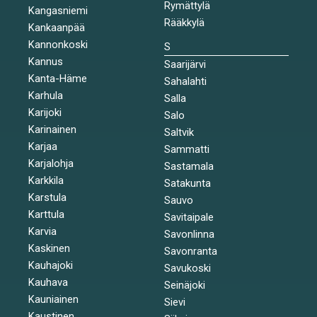
Rymättylä
Kangasniemi
Rääkkylä
Kankaanpää
Kannonkoski
S
Kannus
Saarijärvi
Kanta-Häme
Sahalahti
Karhula
Salla
Karijoki
Salo
Karinainen
Saltvik
Karjaa
Sammatti
Karjalohja
Sastamala
Karkkila
Satakunta
Karstula
Sauvo
Karttula
Savitaipale
Karvia
Savonlinna
Kaskinen
Savonranta
Kauhajoki
Savukoski
Kauhava
Seinäjoki
Kauniainen
Sievi
Kaustinen