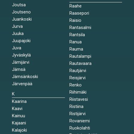
Joutsa
Raahe
Joutseno
Raasepori
Juankoski
Raisio
Jurva
Rantasalmi
Juuka
Rantsila
Juupajoki
Ranua
Juva
Rauma
Jyväskylä
Rautalampi
Jämijärvi
Rautavaara
Jämsä
Rautjärvi
Jämsänkoski
Reisjärvi
Järvenpää
Renko
Riihimäki
K
Riistavesi
Kaarina
Ristiina
Kaavi
Ristijärvi
Kainuu
Rovaniemi
Kajaani
Ruokolahti
Kalajoki