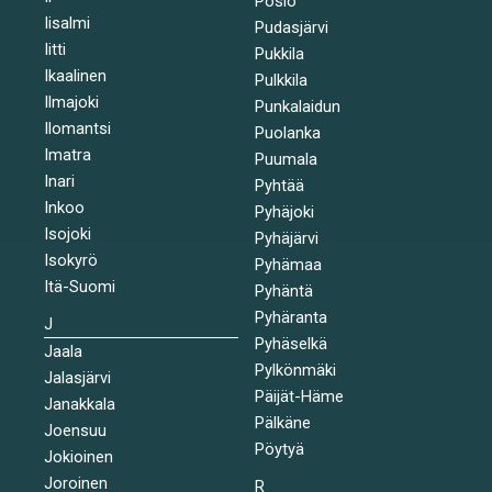
Posio
Iisalmi
Pudasjärvi
Iitti
Pukkila
Ikaalinen
Pulkkila
Ilmajoki
Punkalaidun
Ilomantsi
Puolanka
Imatra
Puumala
Inari
Pyhtää
Inkoo
Pyhäjoki
Isojoki
Pyhäjärvi
Isokyrö
Pyhämaa
Itä-Suomi
Pyhäntä
Pyhäranta
J
Pyhäselkä
Jaala
Pylkönmäki
Jalasjärvi
Päijät-Häme
Janakkala
Pälkäne
Joensuu
Pöytyä
Jokioinen
Joroinen
R