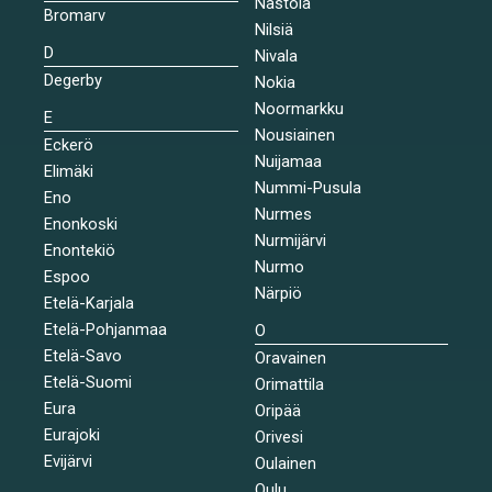
Nastola
Bromarv
Nilsiä
D
Nivala
Degerby
Nokia
Noormarkku
E
Nousiainen
Eckerö
Nuijamaa
Elimäki
Nummi-Pusula
Eno
Nurmes
Enonkoski
Nurmijärvi
Enontekiö
Nurmo
Espoo
Närpiö
Etelä-Karjala
Etelä-Pohjanmaa
O
Etelä-Savo
Oravainen
Etelä-Suomi
Orimattila
Eura
Oripää
Eurajoki
Orivesi
Evijärvi
Oulainen
Oulu