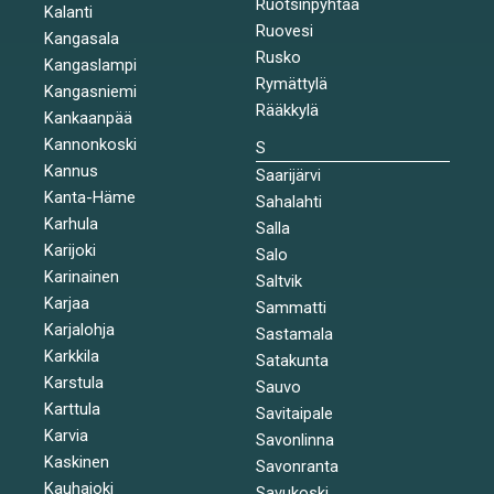
Ruotsinpyhtää
Kalanti
Ruovesi
Kangasala
Rusko
Kangaslampi
Rymättylä
Kangasniemi
Rääkkylä
Kankaanpää
Kannonkoski
S
Kannus
Saarijärvi
Kanta-Häme
Sahalahti
Karhula
Salla
Karijoki
Salo
Karinainen
Saltvik
Karjaa
Sammatti
Karjalohja
Sastamala
Karkkila
Satakunta
Karstula
Sauvo
Karttula
Savitaipale
Karvia
Savonlinna
Kaskinen
Savonranta
Kauhajoki
Savukoski