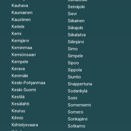
Kauhava
Seinäjoki
Kauniainen
Sievi
Kaustinen
Siikainen
Keitele
Siikajoki
Kemi
Siikalatva
Kemijärvi
Siilinjärvi
Keminmaa
Simo
Kemiönsaari
Simpele
Kempele
Sipoo
Kerava
Sippola
Kerimäki
Siuntio
Keski-Pohjanmaa
Snappertuna
Keski-Suomi
Sodankylä
Kestilä
Soini
Kesälahti
Somerniemi
Keuruu
Somero
Kihniö
Sonkajärvi
Kiihtelysvaara
Sotkamo