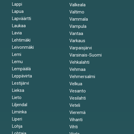
Lappi
Valkeala
Lapua
Valtimo
Lapväärtti
Vammala
Laukaa
Vampula
Lavia
Vantaa
Lehtimäki
Varkaus
Leivonmäki
Varpaisjärvi
Lemi
Varsinais-Suomi
Lemu
Vehkalahti
Lempäälä
Vehmaa
Leppävirta
Vehmersalmi
Lestijärvi
Velkua
Lieksa
Vesanto
Lieto
Vesilahti
Liljendal
Veteli
Liminka
Vieremä
Liperi
Vihanti
Lohja
Vihti
Lohtaja
Viiala