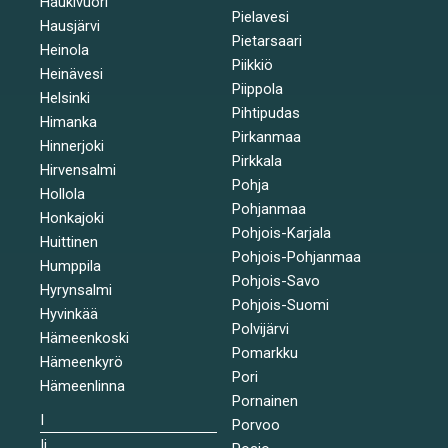
Haukivuori
Pielavesi
Hausjärvi
Pietarsaari
Heinola
Piikkiö
Heinävesi
Piippola
Helsinki
Pihtipudas
Himanka
Pirkanmaa
Hinnerjoki
Pirkkala
Hirvensalmi
Pohja
Hollola
Pohjanmaa
Honkajoki
Pohjois-Karjala
Huittinen
Pohjois-Pohjanmaa
Humppila
Pohjois-Savo
Hyrynsalmi
Pohjois-Suomi
Hyvinkää
Polvijärvi
Hämeenkoski
Pomarkku
Hämeenkyrö
Pori
Hämeenlinna
Pornainen
I
Porvoo
Ii