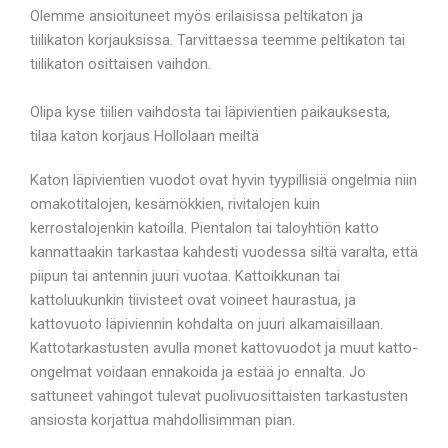
Olemme ansioituneet myös erilaisissa peltikaton ja
tiilikaton korjauksissa. Tarvittaessa teemme peltikaton tai
tiilikaton osittaisen vaihdon.
Olipa kyse tiilien vaihdosta tai läpivientien paikauksesta,
tilaa katon korjaus Hollolaan meiltä
Katon läpivientien vuodot ovat hyvin tyypillisiä ongelmia niin
omakotitalojen, kesämökkien, rivitalojen kuin
kerrostalojenkin katoilla. Pientalon tai taloyhtiön katto
kannattaakin tarkastaa kahdesti vuodessa siltä varalta, että
piipun tai antennin juuri vuotaa. Kattoikkunan tai
kattoluukunkin tiivisteet ovat voineet haurastua, ja
kattovuoto läpiviennin kohdalta on juuri alkamaisillaan.
Kattotarkastusten avulla monet kattovuodot ja muut katto-
ongelmat voidaan ennakoida ja estää jo ennalta. Jo
sattuneet vahingot tulevat puolivuosittaisten tarkastusten
ansiosta korjattua mahdollisimman pian.