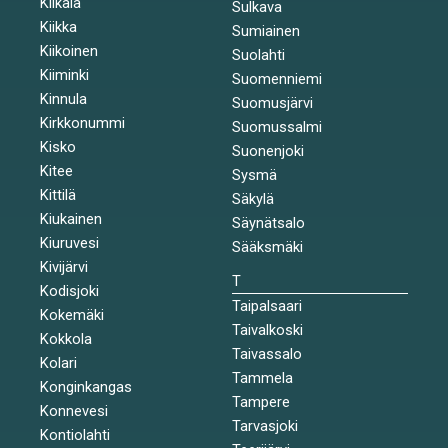
Kiikala
Sulkava
Kiikka
Sumiainen
Kiikoinen
Suolahti
Kiiminki
Suomenniemi
Kinnula
Suomusjärvi
Kirkkonummi
Suomussalmi
Kisko
Suonenjoki
Kitee
Sysmä
Kittilä
Säkylä
Kiukainen
Säynätsalo
Kiuruvesi
Sääksmäki
Kivijärvi
T
Kodisjoki
Taipalsaari
Kokemäki
Taivalkoski
Kokkola
Taivassalo
Kolari
Tammela
Konginkangas
Tampere
Konnevesi
Tarvasjoki
Kontiolahti