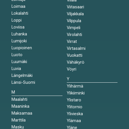
Loimaa
Viitasaari
Lokalahti
Viljakkala
Loppi
Vilppula
Loviisa
Vimpeli
Luhanka
Virolahti
Lumijoki
Virrat
Luopioinen
Virtasalmi
Luoto
Vuokatti
Luumäki
Vähäkyrö
Luvia
Vöyri
Längelmäki
Y
Länsi-Suomi
Ylihärmä
M
Ylikiiminki
Maalahti
Ylistaro
Maaninka
Ylitornio
Maksamaa
Ylivieska
Marttila
Ylämaa
Masku
Yläne