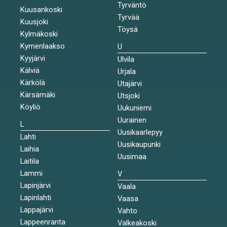
Tyrväntö
Kuusankoski
Tyrvää
Kuusjoki
Töysä
Kylmäkoski
Kymenlaakso
U
Kyyjärvi
Ulvila
Kälviä
Urjala
Kärkölä
Utajärvi
Kärsämäki
Utsjoki
Köyliö
Uukuniemi
Uurainen
L
Uusikaarlepyy
Lahti
Uusikaupunki
Laihia
Uusimaa
Laitila
Lammi
V
Lapinjärvi
Vaala
Lapinlahti
Vaasa
Lappajärvi
Vahto
Lappeenranta
Valkeakoski