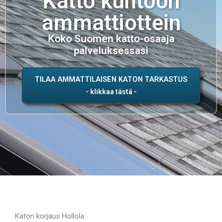
Katto kuntoon
ammattiottein
Koko Suomen katto-osaaja
palveluksessasi
TILAA AMMATTILAISEN KATON TARKASTUS
Katon korjaus Hollola