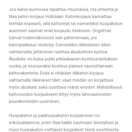
Jos katon kunnossa tapahtuu muutoksia, ota yhteyttä ja
tilaa katon korjaus Hollolaan. Katonkorjaus kannattaa
teettää nopeasti, sillä kattoreiät tai esimerkiksi huopakaton
auenneet saumat eivät korjaudu itsekseen. Ongelmat
tulevat todennäköisesti vain pahenemaan, jos
katonpaikkaus viivästyy. Esimerkiksi rikkinäisten tiilien
vaihtamatta jättäminen rasittaa aluskatteen kuntoa.
Aluskate voi kulua puhki pitkäaikaisen kosteusrasituksen
vuoksi, ja seuraavaksi kosteus pääsee vaurioittamaan
kattorakenteita. Enää ei riitäkään tiilikaton korjaus
vaihtamalla rikkinäiset tiilet, vaan meidän on korjattava
myös aluskate sekä uusittava märät eristeet. Mahdollisesti
kattovuodon korjaukseen liittyy myös lahovaurioisten
puurakenteiden uusiminen.
Huopakaton ja palahuopakaton korjaaminen on
erikoisalaamme, joten tilaa kaikki saumojen tiivistykset ja
muut huopakaton osittaiset korjaukset tästä osoitteesta.