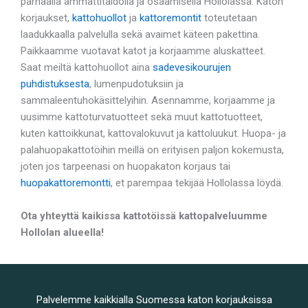
parhaalla ammattitaidolla ja osaamisella Hollolassa. Katon
korjaukset,
kattohuollot
ja
kattoremontit
toteutetaan
laadukkaalla palvelulla sekä avaimet käteen pakettina.
Paikkaamme vuotavat katot ja korjaamme aluskatteet.
Saat meiltä kattohuollot aina
sadevesikourujen
puhdistuksesta
, lumenpudotuksiin ja
sammaleentuhokäsittelyihin. Asennamme, korjaamme ja
uusimme kattoturvatuotteet sekä muut kattotuotteet,
kuten kattoikkunat, kattovalokuvut ja kattoluukut. Huopa- ja
palahuopakattotöihin meillä on erityisen paljon kokemusta,
joten jos tarpeenasi on huopakaton korjaus tai
huopakattoremontti
, et parempaa tekijää Hollolassa löydä.
Ota yhteyttä kaikissa kattotöissä kattopalveluumme
Hollolan alueella!
Palvelemme kaikkialla Suomessa katon korjauksissa