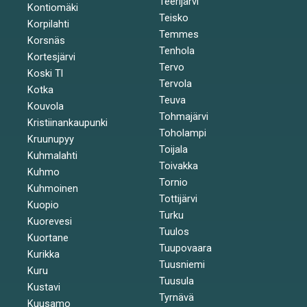
Teerijärvi
Kontiomäki
Teisko
Korpilahti
Temmes
Korsnäs
Tenhola
Kortesjärvi
Tervo
Koski Tl
Tervola
Kotka
Teuva
Kouvola
Tohmajärvi
Kristiinankaupunki
Toholampi
Kruunupyy
Toijala
Kuhmalahti
Toivakka
Kuhmo
Tornio
Kuhmoinen
Tottijärvi
Kuopio
Turku
Kuorevesi
Tuulos
Kuortane
Tuupovaara
Kurikka
Tuusniemi
Kuru
Tuusula
Kustavi
Tyrnävä
Kuusamo