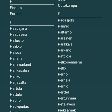
F
Outokumpu
Fiskars
Forssa
P
Padasjoki
H
Paimio
Haapajärvi
Paltamo
Haapavesi
Parainen
Hailuoto
Parikkala
Halikko
Parkano
Halsua
Pattijoki
Hamina
Pelkosenniemi
Hammarland
Pello
Hankasalmi
Perho
Hanko
Pernaja
Harjavalta
Perniö
Hartola
Pertteli
Hattula
Pertunmaa
Hauho
Petäjävesi
Haukipudas
Pieksämäki