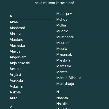
sekä muissa kattotöissä
Mouhijärvi
A
Muhos
Akaa
Multia
Alahärmä
Muonio
Alajärvi
Mustasaari
Alastaro
Muurame
Alavieska
Muurla
Alavus
Mynämäki
Angelniemi
Myrskylä
Anjalankoski
Mäntsälä
Anttola
Mänttä
Artjärvi
Mänttä-Vilppula
Asikkala
Mäntyharju
Askainen
N
Askola
Aura
Naantali
Nakkila
B