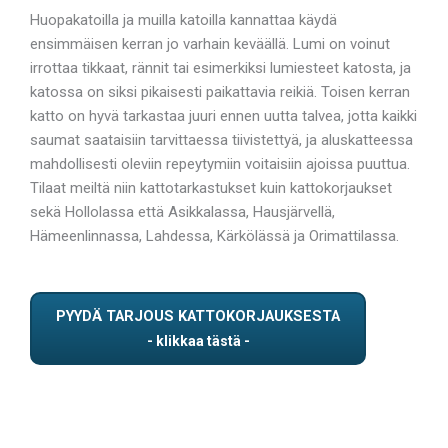
Huopakatoilla ja muilla katoilla kannattaa käydä
ensimmäisen kerran jo varhain keväällä. Lumi on voinut
irrottaa tikkaat, rännit tai esimerkiksi lumiesteet katosta, ja
katossa on siksi pikaisesti paikattavia reikiä. Toisen kerran
katto on hyvä tarkastaa juuri ennen uutta talvea, jotta kaikki
saumat saataisiin tarvittaessa tiivistettyä, ja aluskatteessa
mahdollisesti oleviin repeytymiin voitaisiin ajoissa puuttua.
Tilaat meiltä niin kattotarkastukset kuin kattokorjaukset
sekä Hollolassa että Asikkalassa, Hausjärvellä,
Hämeenlinnassa, Lahdessa, Kärkölässä ja Orimattilassa.
PYYDÄ TARJOUS KATTOKORJAUKSESTA