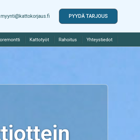
myynti@kattokorjaus.fi
PYYDÄ TARJOUS
toremontti
Kattotyöt
Rahoitus
Yhteystiedot
iottein