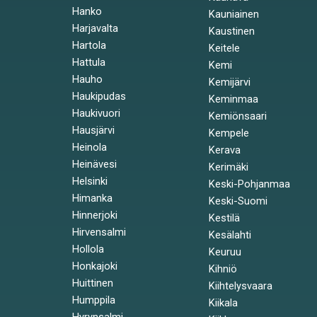
Hanko
Kauniainen
Harjavalta
Kaustinen
Hartola
Keitele
Hattula
Kemi
Hauho
Kemijärvi
Haukipudas
Keminmaa
Haukivuori
Kemiönsaari
Hausjärvi
Kempele
Heinola
Kerava
Heinävesi
Kerimäki
Helsinki
Keski-Pohjanmaa
Himanka
Keski-Suomi
Hinnerjoki
Kestilä
Hirvensalmi
Kesälahti
Hollola
Keuruu
Honkajoki
Kihniö
Huittinen
Kiihtelysvaara
Humppila
Kiikala