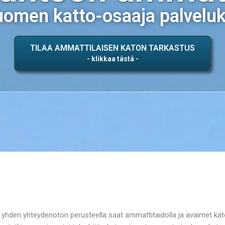
omen katto-osaaja palvelu
TILAA AMMATTILAISEN KATON TARKASTUS
illä yhden yhteydenoton perusteella saat ammattitaidolla ja avaimet kä