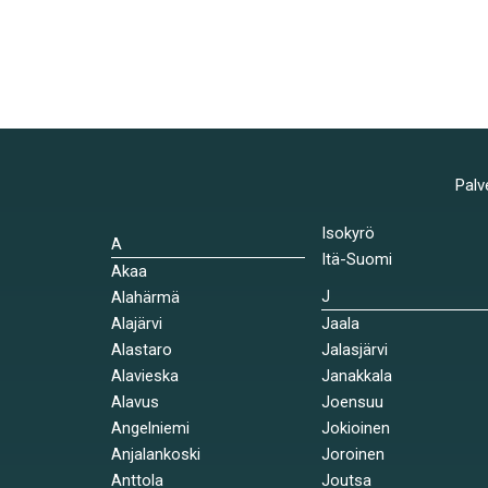
Palv
Isokyrö
A
Itä-Suomi
Akaa
J
Alahärmä
Alajärvi
Jaala
Alastaro
Jalasjärvi
Alavieska
Janakkala
Alavus
Joensuu
Angelniemi
Jokioinen
Anjalankoski
Joroinen
Anttola
Joutsa