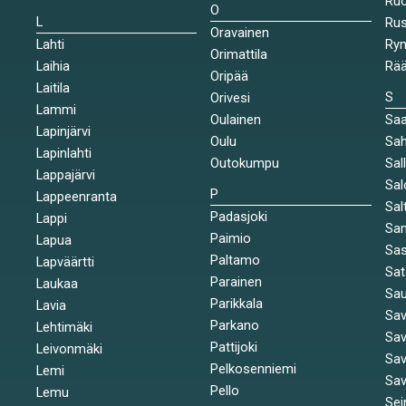
Ruo
O
L
Ru
Oravainen
Lahti
Rym
Orimattila
Laihia
Rää
Oripää
Laitila
S
Orivesi
Lammi
Oulainen
Saa
Lapinjärvi
Oulu
Sah
Lapinlahti
Outokumpu
Sal
Lappajärvi
Sal
P
Lappeenranta
Sal
Padasjoki
Lappi
Sa
Paimio
Lapua
Sa
Paltamo
Lapväärtti
Sat
Parainen
Laukaa
Sa
Parikkala
Lavia
Sav
Parkano
Lehtimäki
Sav
Pattijoki
Leivonmäki
Sav
Pelkosenniemi
Lemi
Sav
Pello
Lemu
Sei