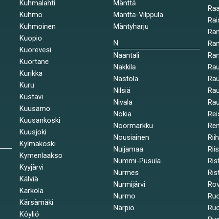
Kuhmalahti
Mänttä
Raa
Kuhmo
Mänttä-Vilppula
Rai
Kuhmoinen
Mäntyharju
Ran
Kuopio
N
Ran
Kuorevesi
Naantali
Ra
Kuortane
Nakkila
Ra
Kurikka
Nastola
Rau
Kuru
Nilsiä
Rau
Kustavi
Nivala
Rau
Kuusamo
Nokia
Rei
Kuusankoski
Noormarkku
Re
Kuusjoki
Nousiainen
Rii
Kylmäkoski
Nuijamaa
Rii
Kymenlaakso
Nummi-Pusula
Ris
Kyyjärvi
Nurmes
Rist
Kälviä
Nurmijärvi
Rov
Kärkölä
Nurmo
Ruo
Kärsämäki
Närpiö
Ruo
Köyliö