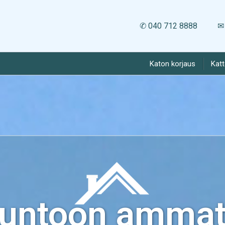
✆ 040 712 8888
✉ 
Katon korjaus
Kat
kuntoon ammatt