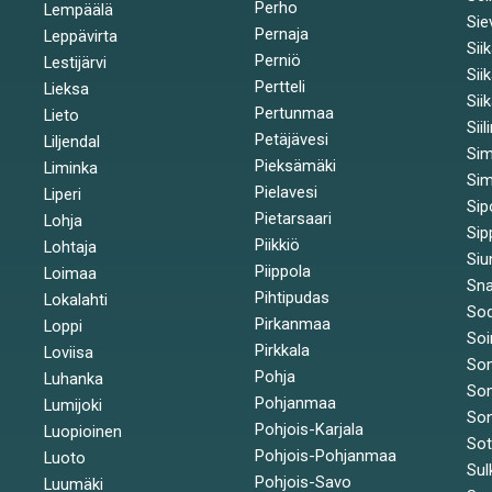
Perho
Lempäälä
Sie
Pernaja
Leppävirta
Sii
Perniö
Lestijärvi
Sii
Pertteli
Lieksa
Sii
Pertunmaa
Lieto
Siil
Petäjävesi
Liljendal
Si
Pieksämäki
Liminka
Sim
Pielavesi
Liperi
Sip
Pietarsaari
Lohja
Sip
Piikkiö
Lohtaja
Siu
Piippola
Loimaa
Sna
Pihtipudas
Lokalahti
Sod
Pirkanmaa
Loppi
Soi
Pirkkala
Loviisa
So
Pohja
Luhanka
So
Pohjanmaa
Lumijoki
Son
Pohjois-Karjala
Luopioinen
So
Pohjois-Pohjanmaa
Luoto
Sul
Pohjois-Savo
Luumäki