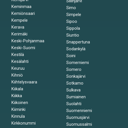
Siilinjärvi
Keminmaa
Simo
Kemiönsaari
Simpele
Kempele
Sipoo
Kerava
Sippola
Kerimäki
Siuntio
Keski-Pohjanmaa
Snappertuna
Keski-Suomi
Sodankylä
Kestilä
Soini
Kesälahti
Somerniemi
Keuruu
Somero
Kihniö
Sonkajärvi
Kiihtelysvaara
Sotkamo
Kiikala
Sulkava
Kiikka
Sumiainen
Kiikoinen
Suolahti
Kiiminki
Suomenniemi
Kinnula
Suomusjärvi
Kirkkonummi
Suomussalmi