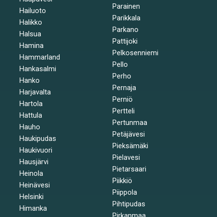
Parainen
Hailuoto
Parikkala
Halikko
Parkano
Halsua
Pattijoki
Hamina
Pelkosenniemi
Hammarland
Pello
Hankasalmi
Perho
Hanko
Pernaja
Harjavalta
Perniö
Hartola
Pertteli
Hattula
Pertunmaa
Hauho
Petäjävesi
Haukipudas
Pieksämäki
Haukivuori
Pielavesi
Hausjärvi
Pietarsaari
Heinola
Piikkiö
Heinävesi
Piippola
Helsinki
Pihtipudas
Himanka
Pirkanmaa