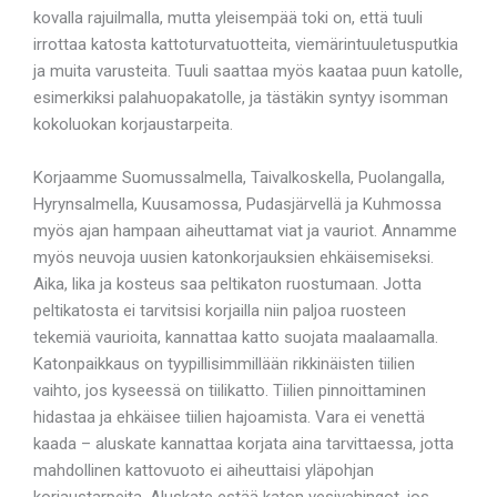
kovalla rajuilmalla, mutta yleisempää toki on, että tuuli
irrottaa katosta kattoturvatuotteita, viemärintuuletusputkia
ja muita varusteita. Tuuli saattaa myös kaataa puun katolle,
esimerkiksi palahuopakatolle, ja tästäkin syntyy isomman
kokoluokan korjaustarpeita.
Korjaamme Suomussalmella, Taivalkoskella, Puolangalla,
Hyrynsalmella, Kuusamossa, Pudasjärvellä ja Kuhmossa
myös ajan hampaan aiheuttamat viat ja vauriot. Annamme
myös neuvoja uusien katonkorjauksien ehkäisemiseksi.
Aika, lika ja kosteus saa peltikaton ruostumaan. Jotta
peltikatosta ei tarvitsisi korjailla niin paljoa ruosteen
tekemiä vaurioita, kannattaa katto suojata maalaamalla.
Katonpaikkaus on tyypillisimmillään rikkinäisten tiilien
vaihto, jos kyseessä on tiilikatto. Tiilien pinnoittaminen
hidastaa ja ehkäisee tiilien hajoamista. Vara ei venettä
kaada – aluskate kannattaa korjata aina tarvittaessa, jotta
mahdollinen kattovuoto ei aiheuttaisi yläpohjan
korjaustarpeita. Aluskate estää katon vesivahingot, jos