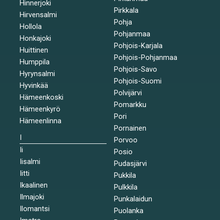
Hinnerjoki
Pirkkala
Hirvensalmi
Pohja
Hollola
Pohjanmaa
Honkajoki
Pohjois-Karjala
Huittinen
Pohjois-Pohjanmaa
Humppila
Pohjois-Savo
Hyrynsalmi
Pohjois-Suomi
Hyvinkää
Polvijärvi
Hämeenkoski
Pomarkku
Hämeenkyrö
Pori
Hämeenlinna
Pornainen
I
Porvoo
Ii
Posio
Iisalmi
Pudasjärvi
Iitti
Pukkila
Ikaalinen
Pulkkila
Ilmajoki
Punkalaidun
Ilomantsi
Puolanka