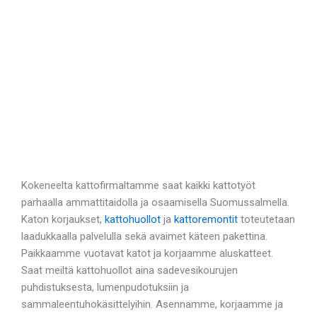
Kokeneelta kattofirmaltamme saat kaikki kattotyöt
parhaalla ammattitaidolla ja osaamisella Suomussalmella.
Katon korjaukset,
kattohuollot
ja
kattoremontit
toteutetaan
laadukkaalla palvelulla sekä avaimet käteen pakettina.
Paikkaamme vuotavat katot ja korjaamme aluskatteet.
Saat meiltä kattohuollot aina sadevesikourujen
puhdistuksesta, lumenpudotuksiin ja
sammaleentuhokäsittelyihin. Asennamme, korjaamme ja