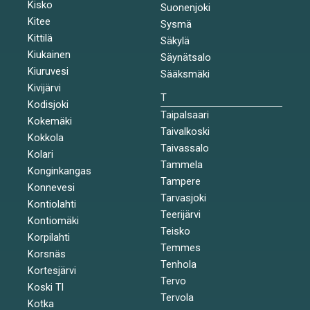
Kisko
Suonenjoki
Kitee
Sysmä
Kittilä
Säkylä
Kiukainen
Säynätsalo
Kiuruvesi
Sääksmäki
Kivijärvi
T
Kodisjoki
Taipalsaari
Kokemäki
Taivalkoski
Kokkola
Taivassalo
Kolari
Tammela
Konginkangas
Tampere
Konnevesi
Tarvasjoki
Kontiolahti
Teerijärvi
Kontiomäki
Teisko
Korpilahti
Temmes
Korsnäs
Tenhola
Kortesjärvi
Tervo
Koski Tl
Tervola
Kotka