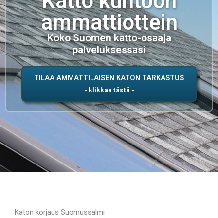
Katto kuntoon
ammattiottein
Koko Suomen katto-osaaja
palveluksessasi
TILAA AMMATTILAISEN KATON TARKASTUS
Katon korjaus Suomussalmi