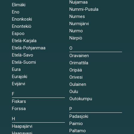
Nuijamaa
Elimäki
Nummi-Pusula
Eno
Nurmes
Enonkoski
Nurmijärvi
Enontekiö
Nurmo
Espoo
Närpiö
Etelä-Karjala
Etelä-Pohjanmaa
O
Etelä-Savo
Oravainen
Etelä-Suomi
Orimattila
Eura
Oripää
Eurajoki
Orivesi
Evijärvi
Oulainen
Oulu
F
Outokumpu
Fiskars
Forssa
P
Padasjoki
H
Paimio
Haapajärvi
Paltamo
Haapavesi