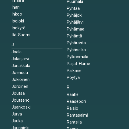
Imatra
Puumala
Inari
Pyhtää
Inkoo
Pyhäjoki
Isojoki
Pyhäjärvi
Isokyrö
Pyhämaa
Itä-Suomi
Pyhäntä
Pyhäranta
J
Pyhäselkä
Jaala
Pylkönmäki
Jalasjärvi
Päijät-Häme
Janakkala
Pälkäne
Joensuu
Pöytyä
Jokioinen
Joroinen
R
Joutsa
Raahe
Joutseno
Raasepori
Juankoski
Raisio
Jurva
Rantasalmi
Juuka
Rantsila
Juupajoki
Ranua