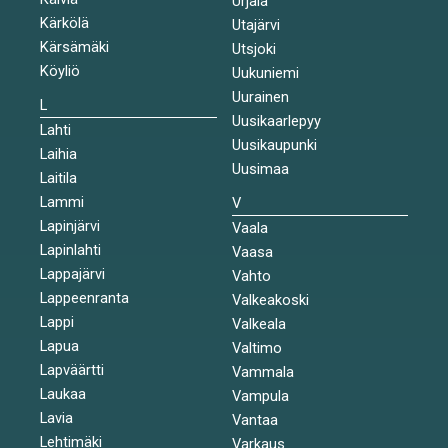
Urjala
Kärkölä
Utajärvi
Kärsämäki
Utsjoki
Köyliö
Uukuniemi
Uurainen
L
Uusikaarlepyy
Lahti
Uusikaupunki
Laihia
Uusimaa
Laitila
Lammi
V
Lapinjärvi
Vaala
Lapinlahti
Vaasa
Lappajärvi
Vahto
Lappeenranta
Valkeakoski
Lappi
Valkeala
Lapua
Valtimo
Lapväärtti
Vammala
Laukaa
Vampula
Lavia
Vantaa
Lehtimäki
Varkaus