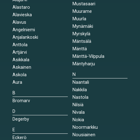
Mustasaari
Alastaro
Muurame
Alavieska
Muurla
Alavus
Mynämäki
Angelniemi
Myrskylä
Anjalankoski
Mäntsälä
Anttola
Mänttä
Artjärvi
Mänttä-Vilppula
Asikkala
Mäntyharju
Askainen
N
Askola
Aura
Naantali
Nakkila
B
Nastola
Bromarv
Nilsiä
D
Nivala
Degerby
Nokia
Noormarkku
E
Nousiainen
Eckerö