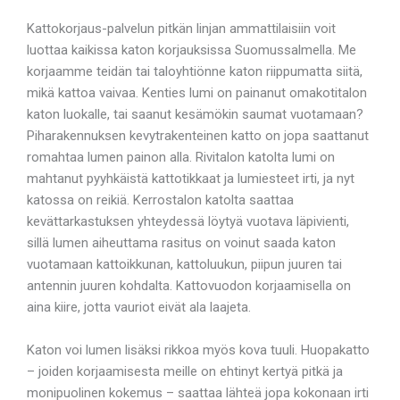
Kattokorjaus-palvelun pitkän linjan ammattilaisiin voit
luottaa kaikissa katon korjauksissa Suomussalmella. Me
korjaamme teidän tai taloyhtiönne katon riippumatta siitä,
mikä kattoa vaivaa. Kenties lumi on painanut omakotitalon
katon luokalle, tai saanut kesämökin saumat vuotamaan?
Piharakennuksen kevytrakenteinen katto on jopa saattanut
romahtaa lumen painon alla. Rivitalon katolta lumi on
mahtanut pyyhkäistä kattotikkaat ja lumiesteet irti, ja nyt
katossa on reikiä. Kerrostalon katolta saattaa
kevättarkastuksen yhteydessä löytyä vuotava läpivienti,
sillä lumen aiheuttama rasitus on voinut saada katon
vuotamaan kattoikkunan, kattoluukun, piipun juuren tai
antennin juuren kohdalta. Kattovuodon korjaamisella on
aina kiire, jotta vauriot eivät ala laajeta.
Katon voi lumen lisäksi rikkoa myös kova tuuli. Huopakatto
– joiden korjaamisesta meille on ehtinyt kertyä pitkä ja
monipuolinen kokemus – saattaa lähteä jopa kokonaan irti