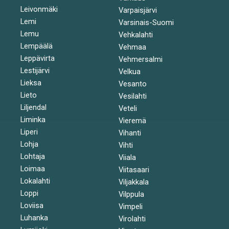
Leivonmäki
Varpaisjärvi
Lemi
Varsinais-Suomi
Lemu
Vehkalahti
Lempäälä
Vehmaa
Leppävirta
Vehmersalmi
Lestijärvi
Velkua
Lieksa
Vesanto
Lieto
Vesilahti
Liljendal
Veteli
Liminka
Vieremä
Liperi
Vihanti
Lohja
Vihti
Lohtaja
Viiala
Loimaa
Viitasaari
Lokalahti
Viljakkala
Loppi
Vilppula
Loviisa
Vimpeli
Luhanka
Virolahti