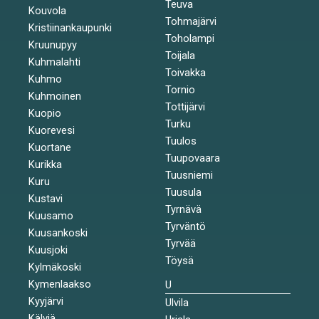
Teuva
Kouvola
Tohmajärvi
Kristiinankaupunki
Toholampi
Kruunupyy
Toijala
Kuhmalahti
Toivakka
Kuhmo
Tornio
Kuhmoinen
Tottijärvi
Kuopio
Turku
Kuorevesi
Tuulos
Kuortane
Tuupovaara
Kurikka
Tuusniemi
Kuru
Tuusula
Kustavi
Tyrnävä
Kuusamo
Tyrväntö
Kuusankoski
Tyrvää
Kuusjoki
Töysä
Kylmäkoski
Kymenlaakso
U
Kyyjärvi
Ulvila
Kälviä