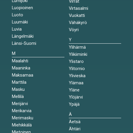
Lumijoki
Virrat
Luopioinen
Virtasalmi
Luoto
Vuokatti
Luumäki
Vähäkyrö
Luvia
Vöyri
Längelmäki
Y
Länsi-Suomi
Ylihärmä
M
Ylikiiminki
Maalahti
Ylistaro
Maaninka
Ylitornio
Maksamaa
Ylivieska
Marttila
Ylämaa
Masku
Yläne
Mellilä
Ylöjärvi
Merijärvi
Ypäjä
Merikarvia
Ä
Merimasku
Äetsä
Miehikkälä
Ähtäri
Mietoinen