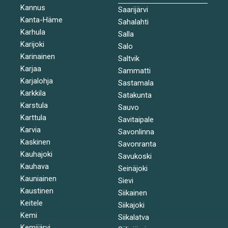
Kannus
Saarijärvi
Kanta-Häme
Sahalahti
Karhula
Salla
Karijoki
Salo
Karinainen
Saltvik
Karjaa
Sammatti
Karjalohja
Sastamala
Karkkila
Satakunta
Karstula
Sauvo
Karttula
Savitaipale
Karvia
Savonlinna
Kaskinen
Savonranta
Kauhajoki
Savukoski
Kauhava
Seinäjoki
Kauniainen
Sievi
Kaustinen
Siikainen
Keitele
Siikajoki
Kemi
Siikalatva
Kemijärvi