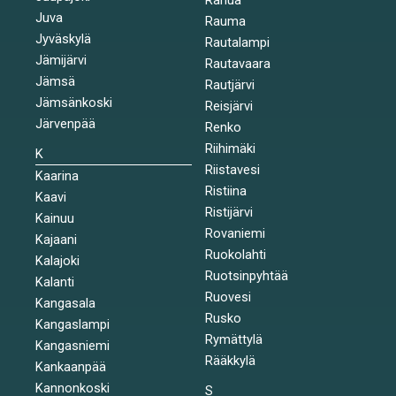
Juva
Rauma
Jyväskylä
Rautalampi
Jämijärvi
Rautavaara
Jämsä
Rautjärvi
Jämsänkoski
Reisjärvi
Järvenpää
Renko
Riihimäki
K
Riistavesi
Kaarina
Ristiina
Kaavi
Ristijärvi
Kainuu
Rovaniemi
Kajaani
Ruokolahti
Kalajoki
Ruotsinpyhtää
Kalanti
Ruovesi
Kangasala
Rusko
Kangaslampi
Rymättylä
Kangasniemi
Rääkkylä
Kankaanpää
Kannonkoski
S