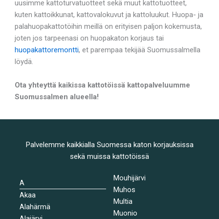
uusimme kattoturvatuotteet sekä muut kattotuotteet,
kuten kattoikkunat, kattovalokuvut ja kattoluukut. Huopa- ja
palahuopakattotöihin meillä on erityisen paljon kokemusta,
joten jos tarpeenasi on huopakaton korjaus tai
huopakattoremontti
, et parempaa tekijää Suomussalmella
löydä.
Ota yhteyttä kaikissa kattotöissä kattopalveluumme
Suomussalmen alueella!
Palvelemme kaikkialla Suomessa katon korjauksissa
sekä muissa kattotöissä
Mouhijärvi
A
Muhos
Akaa
Multia
Alahärmä
Muonio
Alajärvi