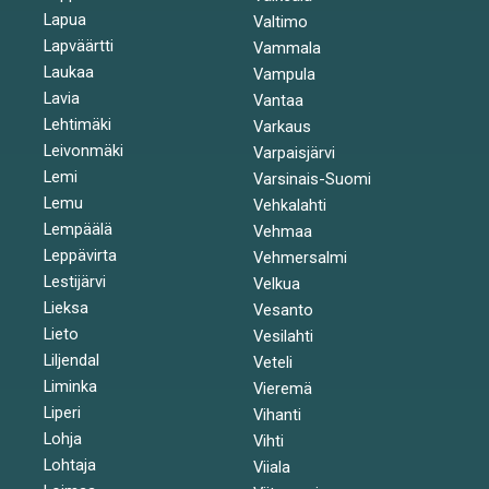
Lapua
Valtimo
Lapväärtti
Vammala
Laukaa
Vampula
Lavia
Vantaa
Lehtimäki
Varkaus
Leivonmäki
Varpaisjärvi
Lemi
Varsinais-Suomi
Lemu
Vehkalahti
Lempäälä
Vehmaa
Leppävirta
Vehmersalmi
Lestijärvi
Velkua
Lieksa
Vesanto
Lieto
Vesilahti
Liljendal
Veteli
Liminka
Vieremä
Liperi
Vihanti
Lohja
Vihti
Lohtaja
Viiala