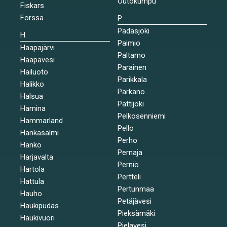
Outokumpu
Fiskars
Forssa
P
Padasjoki
H
Paimio
Haapajärvi
Paltamo
Haapavesi
Parainen
Hailuoto
Parikkala
Halikko
Parkano
Halsua
Pattijoki
Hamina
Pelkosenniemi
Hammarland
Pello
Hankasalmi
Perho
Hanko
Pernaja
Harjavalta
Perniö
Hartola
Pertteli
Hattula
Pertunmaa
Hauho
Petäjävesi
Haukipudas
Pieksämäki
Haukivuori
Pielavesi