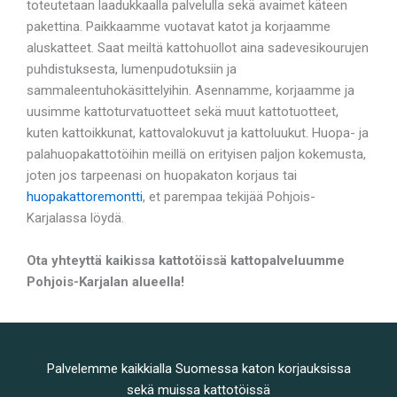
toteutetaan laadukkaalla palvelulla sekä avaimet käteen
pakettina. Paikkaamme vuotavat katot ja korjaamme
aluskatteet. Saat meiltä kattohuollot aina sadevesikourujen
puhdistuksesta, lumenpudotuksiin ja
sammaleentuhokäsittelyihin. Asennamme, korjaamme ja
uusimme kattoturvatuotteet sekä muut kattotuotteet,
kuten kattoikkunat, kattovalokuvut ja kattoluukut. Huopa- ja
palahuopakattotöihin meillä on erityisen paljon kokemusta,
joten jos tarpeenasi on huopakaton korjaus tai
huopakattoremontti
, et parempaa tekijää Pohjois-
Karjalassa löydä.
Ota yhteyttä kaikissa kattotöissä kattopalveluumme
Pohjois-Karjalan alueella!
Palvelemme kaikkialla Suomessa katon korjauksissa
sekä muissa kattotöissä