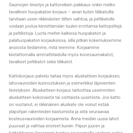
Saumojen tiivistys ja kattoreikien paikkaus onkin melko
tavallinen huopakaton korjaus – aivan kuten tiilikatoilla
tarvitaan usein rikkinäisten tiilten vaihtoa, ja peltikatolle
voidaan joutua kiinnittämään tuulen irrottamia kattopeltejä
ja peltilistoja. Luota meihin kaikissa huopakaton ja
palahuopakaton korjauksissa, sillä pitkän kokemuksemme
ansiosta tiedämme, mitä teemme. Korjaamme
kiistattomalla ammattitaidolla myös konesaumakatot,
tavalliset peltikatot sekä tiilikatot.
Kattokorjaus-palvelu taitaa myös aluskatteen korjauksen,
lahovaurioiden kunnostuksen ja esimerkiksi läpivientien
tiivistyksen. Aluskatteen korjaus tarkoittaa useimmiten
aluskatteen kokonaista tai osittaista uusimista. Jos katto
on vuotanut, ei rikkinäinen aluskate ole voinut estää
yläpohjan rakenteiden kastumista ja siitä seuraavaa
kosteusvaurioiden korjaamista. Anna meidän uusia lahot
puuosat ja vaihtaa eristeet kuiviin. Piipun juuren ja
kattoikkunan läpiviennin kuntoa seuraamalla voidaan estää