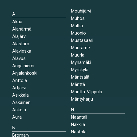
Mouhijärvi
A
Muhos
Akaa
Multia
Alahärmä
Muonio
Alajärvi
Mustasaari
Alastaro
Muurame
Alavieska
Muurla
Alavus
Mynämäki
Angelniemi
Myrskylä
Anjalankoski
Mäntsälä
Anttola
Mänttä
Artjärvi
Mänttä-Vilppula
Asikkala
Mäntyharju
Askainen
N
Askola
Aura
Naantali
Nakkila
B
Nastola
Bromarv