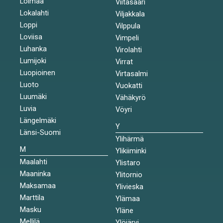
Loimaa
Viitasaari
Lokalahti
Viljakkala
Loppi
Vilppula
Loviisa
Vimpeli
Luhanka
Virolahti
Lumijoki
Virrat
Luopioinen
Virtasalmi
Luoto
Vuokatti
Luumäki
Vähäkyrö
Luvia
Vöyri
Längelmäki
Y
Länsi-Suomi
Ylihärmä
M
Ylikiiminki
Maalahti
Ylistaro
Maaninka
Ylitornio
Maksamaa
Ylivieska
Marttila
Ylämaa
Masku
Yläne
Mellilä
Ylöjärvi