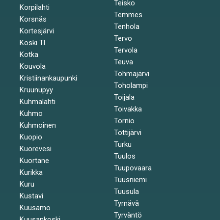
Teisko
Korpilahti
Temmes
Korsnäs
Tenhola
Kortesjärvi
Tervo
Koski Tl
Tervola
Kotka
Teuva
Kouvola
Tohmajärvi
Kristiinankaupunki
Toholampi
Kruunupyy
Toijala
Kuhmalahti
Toivakka
Kuhmo
Tornio
Kuhmoinen
Tottijärvi
Kuopio
Turku
Kuorevesi
Tuulos
Kuortane
Tuupovaara
Kurikka
Tuusniemi
Kuru
Tuusula
Kustavi
Tyrnävä
Kuusamo
Tyrväntö
Kuusankoski