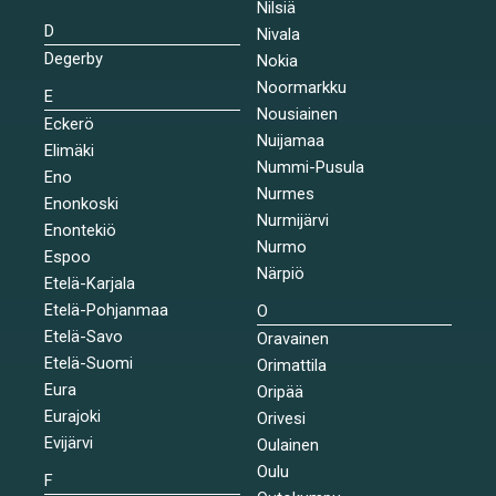
Nilsiä
D
Nivala
Degerby
Nokia
Noormarkku
E
Nousiainen
Eckerö
Nuijamaa
Elimäki
Nummi-Pusula
Eno
Nurmes
Enonkoski
Nurmijärvi
Enontekiö
Nurmo
Espoo
Närpiö
Etelä-Karjala
Etelä-Pohjanmaa
O
Etelä-Savo
Oravainen
Etelä-Suomi
Orimattila
Eura
Oripää
Eurajoki
Orivesi
Evijärvi
Oulainen
Oulu
F