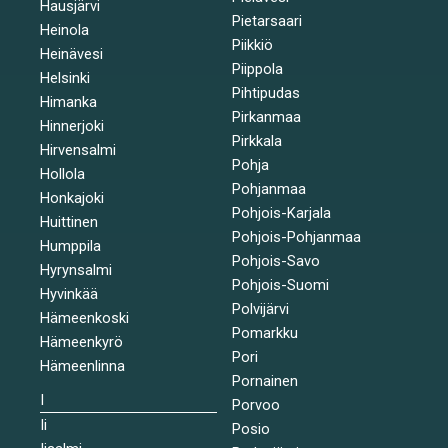
Hausjärvi
Pietarsaari
Heinola
Piikkiö
Heinävesi
Piippola
Helsinki
Pihtipudas
Himanka
Pirkanmaa
Hinnerjoki
Pirkkala
Hirvensalmi
Pohja
Hollola
Pohjanmaa
Honkajoki
Pohjois-Karjala
Huittinen
Pohjois-Pohjanmaa
Humppila
Pohjois-Savo
Hyrynsalmi
Pohjois-Suomi
Hyvinkää
Polvijärvi
Hämeenkoski
Pomarkku
Hämeenkyrö
Pori
Hämeenlinna
Pornainen
I
Porvoo
Ii
Posio