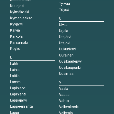
Tyrvää
Kuusjoki
Töysä
Kylmäkoski
Kymenlaakso
U
Kyyjärvi
Ulvila
Kälviä
Urjala
Kärkölä
Utajärvi
Kärsämäki
Utsjoki
Köyliö
Uukuniemi
Uurainen
L
Uusikaarlepyy
Lahti
Uusikaupunki
Laihia
Uusimaa
Laitila
Lammi
V
Lapinjärvi
Vaala
Lapinlahti
Vaasa
Lappajärvi
Vahto
Lappeenranta
Valkeakoski
Lappi
Valkeala