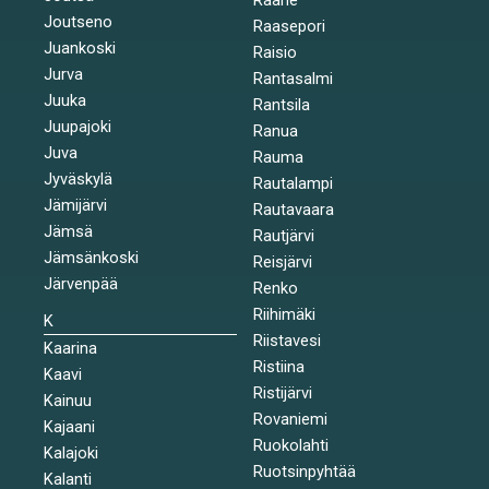
Joutseno
Raasepori
Juankoski
Raisio
Jurva
Rantasalmi
Juuka
Rantsila
Juupajoki
Ranua
Juva
Rauma
Jyväskylä
Rautalampi
Jämijärvi
Rautavaara
Jämsä
Rautjärvi
Jämsänkoski
Reisjärvi
Järvenpää
Renko
Riihimäki
K
Riistavesi
Kaarina
Ristiina
Kaavi
Ristijärvi
Kainuu
Rovaniemi
Kajaani
Ruokolahti
Kalajoki
Ruotsinpyhtää
Kalanti