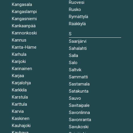
Ruovesi
Kangasala
Rusko
Kangaslampi
Rymättylä
Kangasniemi
Rääkkylä
Kankaanpää
Kannonkoski
S
Kannus
Saarijärvi
Kanta-Häme
Sahalahti
Karhula
Salla
Karijoki
Salo
Karinainen
Saltvik
Karjaa
Sammatti
Karjalohja
Sastamala
Karkkila
Satakunta
Karstula
Sauvo
Karttula
Savitaipale
Karvia
Savonlinna
Kaskinen
Savonranta
Kauhajoki
Savukoski
Kauhava