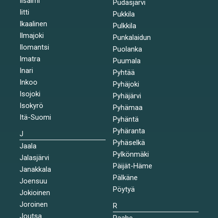
Iisalmi
Pudasjärvi
Iitti
Pukkila
Ikaalinen
Pulkkila
Ilmajoki
Punkalaidun
Ilomantsi
Puolanka
Imatra
Puumala
Inari
Pyhtää
Inkoo
Pyhäjoki
Isojoki
Pyhäjärvi
Isokyrö
Pyhämaa
Itä-Suomi
Pyhäntä
Pyhäranta
J
Pyhäselkä
Jaala
Pylkönmäki
Jalasjärvi
Päijät-Häme
Janakkala
Pälkäne
Joensuu
Pöytyä
Jokioinen
Joroinen
R
Joutsa
Raahe