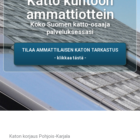
Katto kuntoon
ammattiottein
Koko Suomen katto-osaaja
palveluksessasi
TILAA AMMATTILAISEN KATON TARKASTUS
Katon korjaus Pohjois-Karjala