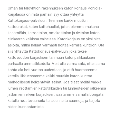
Oman tai taloyhtiön rakennuksen katon korjaus Pohjois-
Karjalassa on mitä parhain syy ottaa yhteyttä
Kattokorjaus-palveluun. Teemme kaikki muutkin
kattourakat, kuten kattohuollot, joten olemme mukana
kesämökin, kerrostalon, omakotitalon ja rivitalon katon
elinkaaren kaikissa vaiheissa. Katonkorjaus on yksi niitä
asioita, mitkä haluat varmasti hoitaa kerralla kuntoon. Ota
siis yhteyttä Kattokorjaus-palveluun, joka tekee
kattovuodon korjauksen tai muun katonpaikkauksen
parhaalla ammattitaidolla. Voit olla varma siitä, ettei sama
kohta ala heti vuotaa uudestaan, ja että huomaamme
katolla liikkuessamme kaikki muutkin katon kuntoa
mahdollisesti heikentävät seikat. Jos tilaat meiltä vaikka
lumen irrottamien kattotikkaiden tai lumiesteiden jälkeensä
jättämien reikien korjauksen, saatamme samalla bongata
katolla ruostevaurioita tai auenneita saumoja, ja tarjota
niiden kunnostamista.