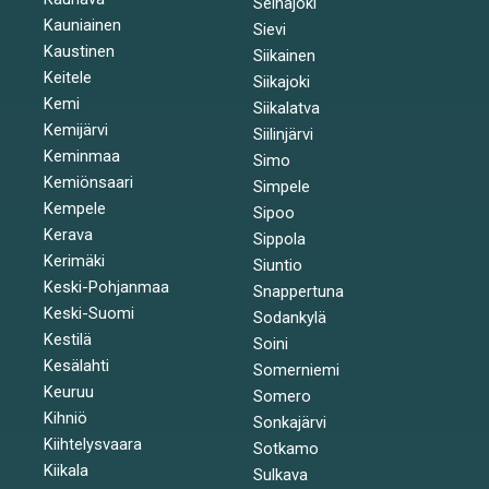
Seinäjoki
Kauniainen
Sievi
Kaustinen
Siikainen
Keitele
Siikajoki
Kemi
Siikalatva
Kemijärvi
Siilinjärvi
Keminmaa
Simo
Kemiönsaari
Simpele
Kempele
Sipoo
Kerava
Sippola
Kerimäki
Siuntio
Keski-Pohjanmaa
Snappertuna
Keski-Suomi
Sodankylä
Kestilä
Soini
Kesälahti
Somerniemi
Keuruu
Somero
Kihniö
Sonkajärvi
Kiihtelysvaara
Sotkamo
Kiikala
Sulkava