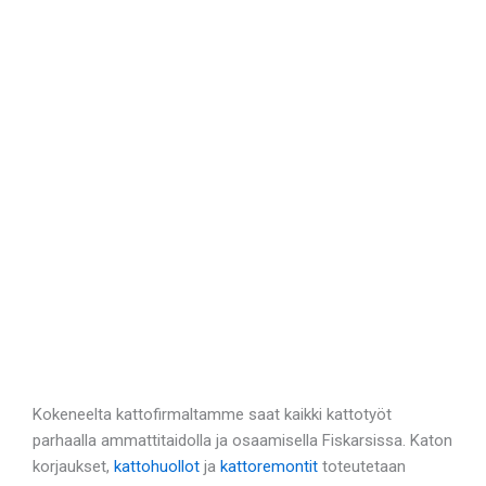
Kokeneelta kattofirmaltamme saat kaikki kattotyöt
parhaalla ammattitaidolla ja osaamisella Fiskarsissa. Katon
korjaukset,
kattohuollot
ja
kattoremontit
toteutetaan