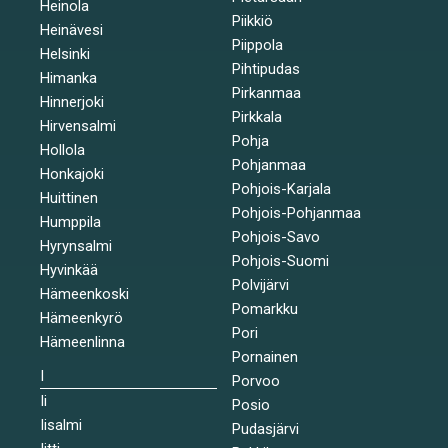
Heinola
Piikkiö
Heinävesi
Piippola
Helsinki
Pihtipudas
Himanka
Pirkanmaa
Hinnerjoki
Pirkkala
Hirvensalmi
Pohja
Hollola
Pohjanmaa
Honkajoki
Pohjois-Karjala
Huittinen
Pohjois-Pohjanmaa
Humppila
Pohjois-Savo
Hyrynsalmi
Pohjois-Suomi
Hyvinkää
Polvijärvi
Hämeenkoski
Pomarkku
Hämeenkyrö
Pori
Hämeenlinna
Pornainen
I
Porvoo
Ii
Posio
Iisalmi
Pudasjärvi