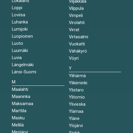
Lokalahti
Viljakkala
Loppi
Vilppula
Loviisa
Vimpeli
Luhanka
Virolahti
Lumijoki
Virrat
Luopioinen
Virtasalmi
Luoto
Vuokatti
Luumäki
Vähäkyrö
Luvia
Vöyri
Längelmäki
Y
Länsi-Suomi
Ylihärmä
M
Ylikiiminki
Maalahti
Ylistaro
Maaninka
Ylitornio
Maksamaa
Ylivieska
Marttila
Ylämaa
Masku
Yläne
Mellilä
Ylöjärvi
Merijärvi
Ypäjä