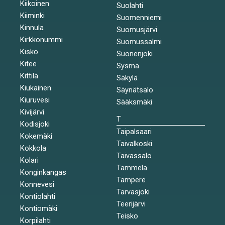
Kiikoinen
Suolahti
Kiiminki
Suomenniemi
Kinnula
Suomusjärvi
Kirkkonummi
Suomussalmi
Kisko
Suonenjoki
Kitee
Sysmä
Kittilä
Säkylä
Kiukainen
Säynätsalo
Kiuruvesi
Sääksmäki
Kivijärvi
T
Kodisjoki
Taipalsaari
Kokemäki
Taivalkoski
Kokkola
Taivassalo
Kolari
Tammela
Konginkangas
Tampere
Konnevesi
Tarvasjoki
Kontiolahti
Teerijärvi
Kontiomäki
Teisko
Korpilahti