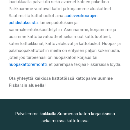
laadukkaalla palvelulla sekä avaimet käteen pakettina.
Paikkaamme vuotavat katot ja korjaamme aluskatteet.
Saat meiltä kattohuollot aina
sadevesikourujen
puhdistuksesta
, lumenpudotuksiin ja
sammaleentuhokäsittelyihin. Asennamme, korjaamme ja
uusimme kattoturvatuotteet sekä muut kattotuotteet,
kuten kattoikkunat, kattovalokuvut ja kattoluukut. Huopa- ja
palahuopakattotöihin meillä on erityisen paljon kokemusta,
joten jos tarpeenasi on huopakaton korjaus tai
huopakattoremontti
, et parempaa tekijää Fiskarsissa löydä.
Ota yhteyttä kaikissa kattotöissä kattopalveluumme
Fiskarsin alueella!
Palvelemme kaikkialla Suomessa katon korjauksissa
sekä muissa kattotöissä