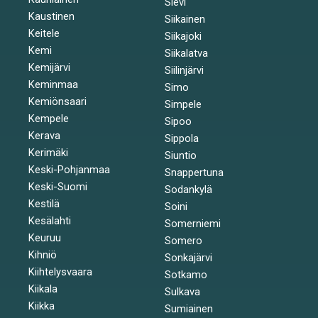
Sievi
Kaustinen
Siikainen
Keitele
Siikajoki
Kemi
Siikalatva
Kemijärvi
Siilinjärvi
Keminmaa
Simo
Kemiönsaari
Simpele
Kempele
Sipoo
Kerava
Sippola
Kerimäki
Siuntio
Keski-Pohjanmaa
Snappertuna
Keski-Suomi
Sodankylä
Kestilä
Soini
Kesälahti
Somerniemi
Keuruu
Somero
Kihniö
Sonkajärvi
Kiihtelysvaara
Sotkamo
Kiikala
Sulkava
Kiikka
Sumiainen