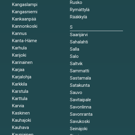
Rusko
Kangaslampi
Rymättylä
Kangasniemi
Rääkkylä
Kankaanpää
Kannonkoski
S
Kannus
Saarijärvi
Kanta-Häme
Sahalahti
Karhula
Salla
Karijoki
Salo
Karinainen
Saltvik
Karjaa
Sammatti
Karjalohja
Sastamala
Karkkila
Satakunta
Karstula
Sauvo
Karttula
Savitaipale
Karvia
Savonlinna
Kaskinen
Savonranta
Kauhajoki
Savukoski
Kauhava
Seinäjoki
Kauniainen