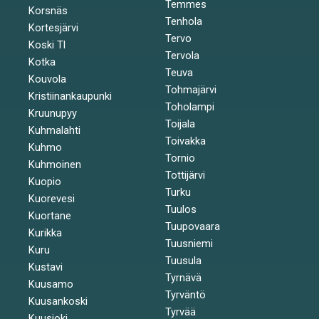
Temmes
Korsnäs
Tenhola
Kortesjärvi
Tervo
Koski Tl
Tervola
Kotka
Teuva
Kouvola
Tohmajärvi
Kristiinankaupunki
Toholampi
Kruunupyy
Toijala
Kuhmalahti
Toivakka
Kuhmo
Tornio
Kuhmoinen
Tottijärvi
Kuopio
Turku
Kuorevesi
Tuulos
Kuortane
Tuupovaara
Kurikka
Tuusniemi
Kuru
Tuusula
Kustavi
Tyrnävä
Kuusamo
Tyrväntö
Kuusankoski
Tyrvää
Kuusjoki