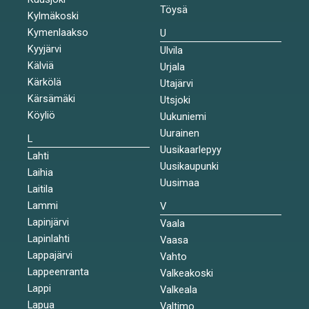
Töysä
Kylmäkoski
Kymenlaakso
U
Kyyjärvi
Ulvila
Kälviä
Urjala
Kärkölä
Utajärvi
Kärsämäki
Utsjoki
Köyliö
Uukuniemi
Uurainen
L
Uusikaarlepyy
Lahti
Uusikaupunki
Laihia
Uusimaa
Laitila
Lammi
V
Lapinjärvi
Vaala
Lapinlahti
Vaasa
Lappajärvi
Vahto
Lappeenranta
Valkeakoski
Lappi
Valkeala
Lapua
Valtimo