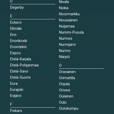
D
Nivala
Degerby
Nokia
Noormarkku
E
Nousiainen
Eckerö
Nuijamaa
Elimäki
Nummi-Pusula
Eno
Nurmes
Enonkoski
Nurmijärvi
Enontekiö
Nurmo
Espoo
Närpiö
Etelä-Karjala
Etelä-Pohjanmaa
O
Etelä-Savo
Oravainen
Etelä-Suomi
Orimattila
Eura
Oripää
Eurajoki
Orivesi
Evijärvi
Oulainen
Oulu
F
Outokumpu
Fiskars