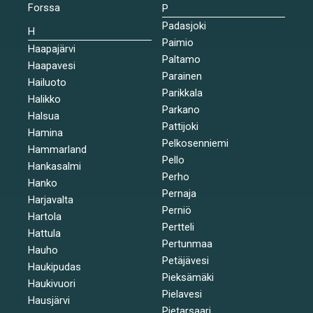
Forssa
P
Padasjoki
H
Paimio
Haapajärvi
Paltamo
Haapavesi
Parainen
Hailuoto
Parikkala
Halikko
Parkano
Halsua
Pattijoki
Hamina
Pelkosenniemi
Hammarland
Pello
Hankasalmi
Perho
Hanko
Pernaja
Harjavalta
Perniö
Hartola
Pertteli
Hattula
Pertunmaa
Hauho
Petäjävesi
Haukipudas
Pieksämäki
Haukivuori
Pielavesi
Hausjärvi
Pietarsaari