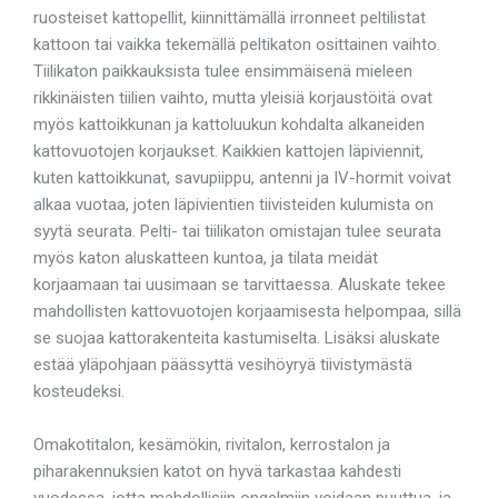
ruosteiset kattopellit, kiinnittämällä irronneet peltilistat
kattoon tai vaikka tekemällä peltikaton osittainen vaihto.
Tiilikaton paikkauksista tulee ensimmäisenä mieleen
rikkinäisten tiilien vaihto, mutta yleisiä korjaustöitä ovat
myös kattoikkunan ja kattoluukun kohdalta alkaneiden
kattovuotojen korjaukset. Kaikkien kattojen läpiviennit,
kuten kattoikkunat, savupiippu, antenni ja IV-hormit voivat
alkaa vuotaa, joten läpivientien tiivisteiden kulumista on
syytä seurata. Pelti- tai tiilikaton omistajan tulee seurata
myös katon aluskatteen kuntoa, ja tilata meidät
korjaamaan tai uusimaan se tarvittaessa. Aluskate tekee
mahdollisten kattovuotojen korjaamisesta helpompaa, sillä
se suojaa kattorakenteita kastumiselta. Lisäksi aluskate
estää yläpohjaan päässyttä vesihöyryä tiivistymästä
kosteudeksi.
Omakotitalon, kesämökin, rivitalon, kerrostalon ja
piharakennuksien katot on hyvä tarkastaa kahdesti
vuodessa, jotta mahdollisiin ongelmiin voidaan puuttua, ja