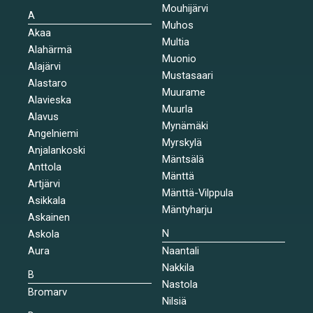
Mouhijärvi
A
Muhos
Akaa
Multia
Alahärmä
Muonio
Alajärvi
Mustasaari
Alastaro
Muurame
Alavieska
Muurla
Alavus
Mynämäki
Angelniemi
Myrskylä
Anjalankoski
Mäntsälä
Anttola
Mänttä
Artjärvi
Mänttä-Vilppula
Asikkala
Mäntyharju
Askainen
N
Askola
Aura
Naantali
Nakkila
B
Nastola
Bromarv
Nilsiä