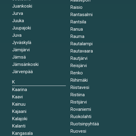
Juankoski
Raisio
Jurva
Rantasalmi
Juuka
Rantsila
Juupajoki
Ranua
Juva
Rauma
Jyväskylä
Rautalampi
Jämijärvi
Rautavaara
Jämsä
Rautjärvi
Jämsänkoski
Reisjärvi
Järvenpää
Renko
Riihimäki
K
Riistavesi
Kaarina
Ristiina
Kaavi
Ristijärvi
Kainuu
Rovaniemi
Kajaani
Ruokolahti
Kalajoki
Ruotsinpyhtää
Kalanti
Ruovesi
Kangasala