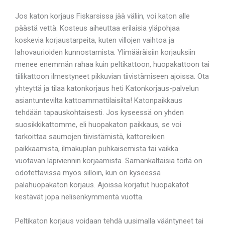
Jos katon korjaus Fiskarsissa jää väliin, voi katon alle
päästä vettä. Kosteus aiheuttaa erilaisia yläpohjaa
koskevia korjaustarpeita, kuten villojen vaihtoa ja
lahovaurioiden kunnostamista. Ylimääräisiin korjauksiin
menee enemmän rahaa kuin peltikattoon, huopakattoon tai
tiilikattoon ilmestyneet pikkuvian tiivistämiseen ajoissa. Ota
yhteyttä ja tilaa katonkorjaus heti Katonkorjaus-palvelun
asiantuntevilta kattoammattilaisilta! Katonpaikkaus
tehdään tapauskohtaisesti. Jos kyseessä on yhden
suosikkikattomme, eli huopakaton paikkaus, se voi
tarkoittaa saumojen tiivistämistä, kattoreikien
paikkaamista, ilmakuplan puhkaisemista tai vaikka
vuotavan läpiviennin korjaamista. Samankaltaisia töitä on
odotettavissa myös silloin, kun on kyseessä
palahuopakaton korjaus. Ajoissa korjatut huopakatot
kestävät jopa nelisenkymmentä vuotta.
Peltikaton korjaus voidaan tehdä uusimalla vääntyneet tai