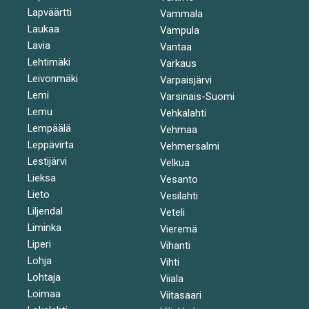
Lapväärtti
Vammala
Laukaa
Vampula
Lavia
Vantaa
Lehtimäki
Varkaus
Leivonmäki
Varpaisjärvi
Lemi
Varsinais-Suomi
Lemu
Vehkalahti
Lempäälä
Vehmaa
Leppävirta
Vehmersalmi
Lestijärvi
Velkua
Lieksa
Vesanto
Lieto
Vesilahti
Liljendal
Veteli
Liminka
Vieremä
Liperi
Vihanti
Lohja
Vihti
Lohtaja
Viiala
Loimaa
Viitasaari