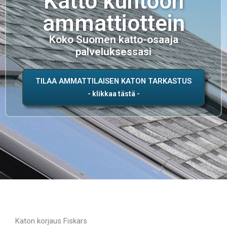
Katto kuntoon
ammattiottein
Koko Suomen katto-osaaja
palveluksessasi
TILAA AMMATTILAISEN KATON TARKASTUS
Katon korjaus Fiskars