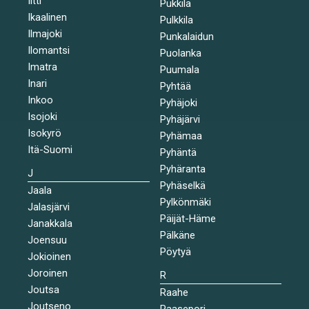
Iitti
Pukkila
Ikaalinen
Pulkkila
Ilmajoki
Punkalaidun
Ilomantsi
Puolanka
Imatra
Puumala
Inari
Pyhtää
Inkoo
Pyhäjoki
Isojoki
Pyhäjärvi
Isokyrö
Pyhämaa
Itä-Suomi
Pyhäntä
Pyhäranta
J
Pyhäselkä
Jaala
Pylkönmäki
Jalasjärvi
Päijät-Häme
Janakkala
Pälkäne
Joensuu
Pöytyä
Jokioinen
Joroinen
R
Joutsa
Raahe
Joutseno
Raasepori