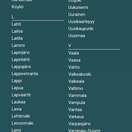
Utsjoki
Köyliö
Uukuniemi
Uurainen
L
Uusikaarlepyy
Lahti
Uusikaupunki
Laihia
Uusimaa
Laitila
Lammi
V
Lapinjärvi
Vaala
Lapinlahti
Vaasa
Lappajärvi
Vahto
Lappeenranta
Valkeakoski
Lappi
Valkeala
Lapua
Valtimo
Lapväärtti
Vammala
Laukaa
Vampula
Lavia
Vantaa
Lehtimäki
Varkaus
Leivonmäki
Varpaisjärvi
Lemi
Varsinais-Suomi