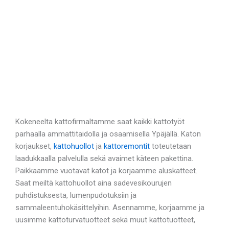
Kokeneelta kattofirmaltamme saat kaikki kattotyöt
parhaalla ammattitaidolla ja osaamisella Ypäjällä. Katon
korjaukset,
kattohuollot
ja
kattoremontit
toteutetaan
laadukkaalla palvelulla sekä avaimet käteen pakettina.
Paikkaamme vuotavat katot ja korjaamme aluskatteet.
Saat meiltä kattohuollot aina sadevesikourujen
puhdistuksesta, lumenpudotuksiin ja
sammaleentuhokäsittelyihin. Asennamme, korjaamme ja
uusimme kattoturvatuotteet sekä muut kattotuotteet,