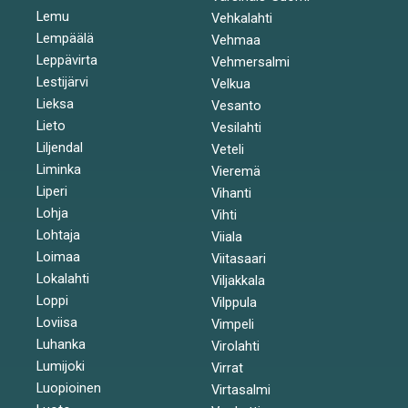
Lemu
Vehkalahti
Lempäälä
Vehmaa
Leppävirta
Vehmersalmi
Lestijärvi
Velkua
Lieksa
Vesanto
Lieto
Vesilahti
Liljendal
Veteli
Liminka
Vieremä
Liperi
Vihanti
Lohja
Vihti
Lohtaja
Viiala
Loimaa
Viitasaari
Lokalahti
Viljakkala
Loppi
Vilppula
Loviisa
Vimpeli
Luhanka
Virolahti
Lumijoki
Virrat
Luopioinen
Virtasalmi