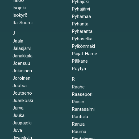
Inkoo
Pyhäjoki
Isojoki
Pyhäjärvi
Isokyrö
Pyhämaa
Itä-Suomi
Pyhäntä
Pyhäranta
J
Pyhäselkä
Jaala
Pylkönmäki
Jalasjärvi
Päijät-Häme
Janakkala
Pälkäne
Joensuu
Pöytyä
Jokioinen
Joroinen
R
Joutsa
Raahe
Joutseno
Raasepori
Juankoski
Raisio
Jurva
Rantasalmi
Juuka
Rantsila
Juupajoki
Ranua
Juva
Rauma
Jyväskylä
Rautalampi