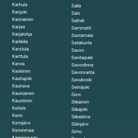
Karhula
Salla
Karijoki
Salo
Karinainen
Saltvik
Karjaa
Sammatti
Karjalohja
Sastamala
Karkkila
Satakunta
Karstula
Sauvo
Karttula
Savitaipale
Karvia
Savonlinna
Kaskinen
Savonranta
Kauhajoki
Savukoski
Kauhava
Seinäjoki
Kauniainen
Sievi
Kaustinen
Siikainen
Keitele
Siikajoki
Kemi
Siikalatva
Kemijärvi
Siilinjärvi
Keminmaa
Simo
Kemiönsaari