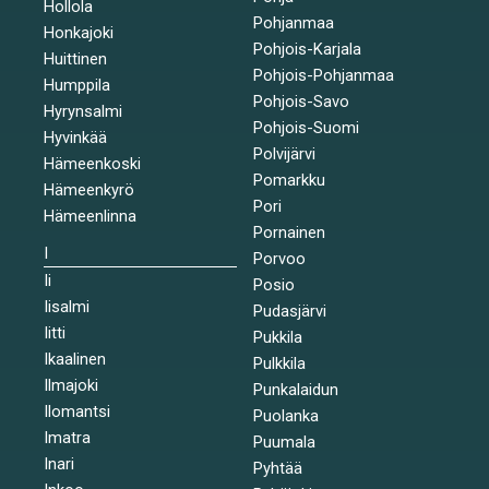
Hollola
Pohjanmaa
Honkajoki
Pohjois-Karjala
Huittinen
Pohjois-Pohjanmaa
Humppila
Pohjois-Savo
Hyrynsalmi
Pohjois-Suomi
Hyvinkää
Polvijärvi
Hämeenkoski
Pomarkku
Hämeenkyrö
Pori
Hämeenlinna
Pornainen
I
Porvoo
Ii
Posio
Iisalmi
Pudasjärvi
Iitti
Pukkila
Ikaalinen
Pulkkila
Ilmajoki
Punkalaidun
Ilomantsi
Puolanka
Imatra
Puumala
Inari
Pyhtää