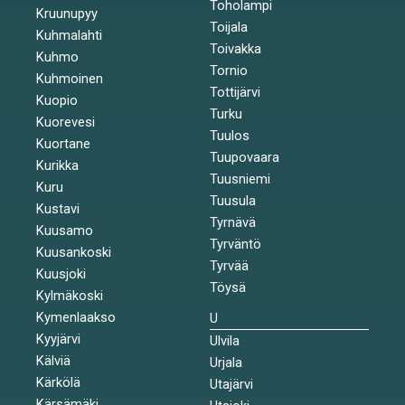
Toholampi
Kruunupyy
Toijala
Kuhmalahti
Toivakka
Kuhmo
Tornio
Kuhmoinen
Tottijärvi
Kuopio
Turku
Kuorevesi
Tuulos
Kuortane
Tuupovaara
Kurikka
Tuusniemi
Kuru
Tuusula
Kustavi
Tyrnävä
Kuusamo
Tyrväntö
Kuusankoski
Tyrvää
Kuusjoki
Töysä
Kylmäkoski
Kymenlaakso
U
Kyyjärvi
Ulvila
Kälviä
Urjala
Kärkölä
Utajärvi
Kärsämäki