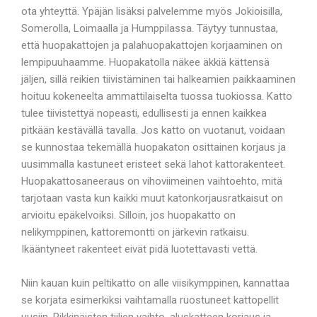
ota yhteyttä. Ypäjän lisäksi palvelemme myös Jokioisilla,
Somerolla, Loimaalla ja Humppilassa. Täytyy tunnustaa,
että huopakattojen ja palahuopakattojen korjaaminen on
lempipuuhaamme. Huopakatolla näkee äkkiä kättensä
jäljen, sillä reikien tiivistäminen tai halkeamien paikkaaminen
hoituu kokeneelta ammattilaiselta tuossa tuokiossa. Katto
tulee tiivistettyä nopeasti, edullisesti ja ennen kaikkea
pitkään kestävällä tavalla. Jos katto on vuotanut, voidaan
se kunnostaa tekemällä huopakaton osittainen korjaus ja
uusimmalla kastuneet eristeet sekä lahot kattorakenteet.
Huopakattosaneeraus on vihoviimeinen vaihtoehto, mitä
tarjotaan vasta kun kaikki muut katonkorjausratkaisut on
arvioitu epäkelvoiksi. Silloin, jos huopakatto on
nelikymppinen, kattoremontti on järkevin ratkaisu.
Ikääntyneet rakenteet eivät pidä luotettavasti vettä.
Niin kauan kuin peltikatto on alle viisikymppinen, kannattaa
se korjata esimerkiksi vaihtamalla ruostuneet kattopellit
uusiin. Rikkinäisten tiilien vaihto, aluskatteen korjaus ja