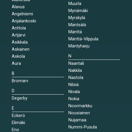
Muurla
Alavus
Mynämäki
Angelniemi
Myrskylä
Anjalankoski
Mäntsälä
Anttola
Mänttä
Artjärvi
Mänttä-Vilppula
Asikkala
Mäntyharju
Askainen
N
Askola
Aura
Naantali
Nakkila
B
Nastola
Bromarv
Nilsiä
D
Nivala
Degerby
Nokia
Noormarkku
E
Nousiainen
Eckerö
Nuijamaa
Elimäki
Nummi-Pusula
Eno