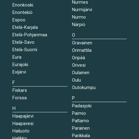
Nurmes
Enonkoski
Nurmijärvi
Enontekiö
Nurmo
Espoo
Närpiö
Etelä-Karjala
Etelä-Pohjanmaa
O
Etelä-Savo
Oravainen
Etelä-Suomi
Orimattila
Eura
Oripää
Eurajoki
Orivesi
Evijärvi
Oulainen
Oulu
F
Outokumpu
Fiskars
Forssa
P
Padasjoki
H
Paimio
Haapajärvi
Paltamo
Haapavesi
Parainen
Hailuoto
Parikkala
Halikko