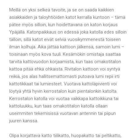
Meillä on yksi selkeä tavoite, ja se on saada kaikkien
asiakkaiden ja taloyhtiöiden katot kerralla kuntoon – tämä
pätee myös silloin, kun hoidettavana on katon korjaus
Ypäjällä. Katonpaikkaus on edessä joka katolla edes silloin
tällöin, sillä katot eivät selviä vuosikymmenestä toiseen
ilman kolhuja. Aika jättää kattoon jälkensä, samoin lumi –
toisinaan myös kova tuuli. Kesämökin omistaja saattaa
tarvita kattovuodon korjaamista, kun taas omakotitalon
kattoa pitää ehkä ohkaista. Rivitalon kattoon voi syntyä
reikiä, jos alas hallitsemattomasti putoava lumi repii irti
kattotikkaat tai lumiesteet. Vuotava kattoläpivienti voi
löytyä yhtä hyvin kerrostalon kuin pientalonkin katolta.
Kerrostalon katolla voi vuotaa vaikkapa kattoikkuna tai
kattoluukku, kun taas omakotitalon katolla ollaan
useimmiten tekemisissä vuotavan antennin tai piipun
juuren kanssa.
Olipa korjattava katto tiilikatto, huopakatto tai peltikatto,