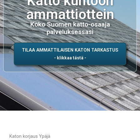
Katto kuntoon
ammattiottein
Koko Suomen katto-osaaja
palveluksessasi
TILAA AMMATTILAISEN KATON TARKASTUS
Katon korjaus Ypäjä