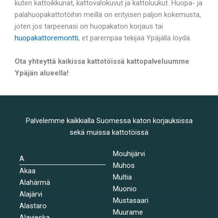
kuten kattoikkunat, kattovalokuvut ja kattoluukut. Huopa- ja
palahuopakattotöihin meillä on erityisen paljon kokemusta,
joten jos tarpeenasi on huopakaton korjaus tai
huopakattoremontti
, et parempaa tekijää Ypäjällä löydä.
Ota yhteyttä kaikissa kattotöissä kattopalveluumme
Ypäjän alueella!
Palvelemme kaikkialla Suomessa katon korjauksissa
sekä muissa kattotöissä
Mouhijärvi
A
Muhos
Akaa
Multia
Alahärmä
Muonio
Alajärvi
Mustasaari
Alastaro
Muurame
Alavieska