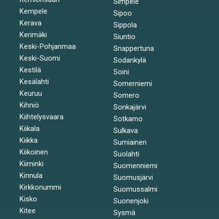
Simpele
Kempele
Sipoo
Kerava
Sippola
Kerimäki
Siuntio
Keski-Pohjanmaa
Snappertuna
Keski-Suomi
Sodankylä
Kestilä
Soini
Kesälahti
Somerniemi
Keuruu
Somero
Kihniö
Sonkajärvi
Kiihtelysvaara
Sotkamo
Kiikala
Sulkava
Kiikka
Sumiainen
Kiikoinen
Suolahti
Kiiminki
Suomenniemi
Kinnula
Suomusjärvi
Kirkkonummi
Suomussalmi
Kisko
Suonenjoki
Kitee
Sysmä