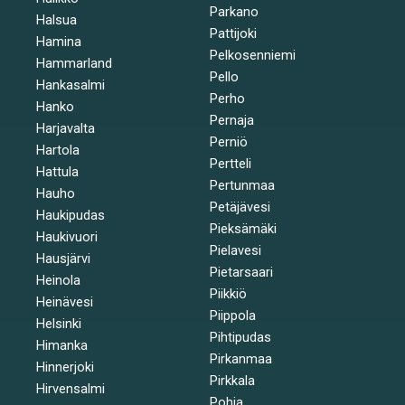
Parkano
Halsua
Pattijoki
Hamina
Pelkosenniemi
Hammarland
Pello
Hankasalmi
Perho
Hanko
Pernaja
Harjavalta
Perniö
Hartola
Pertteli
Hattula
Pertunmaa
Hauho
Petäjävesi
Haukipudas
Pieksämäki
Haukivuori
Pielavesi
Hausjärvi
Pietarsaari
Heinola
Piikkiö
Heinävesi
Piippola
Helsinki
Pihtipudas
Himanka
Pirkanmaa
Hinnerjoki
Pirkkala
Hirvensalmi
Pohja