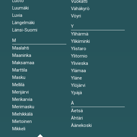
Luoto
Vuokatti
Luumäki
Vähäkyrö
Luvia
Vöyri
Längelmäki
Y
Länsi-Suomi
Ylihärmä
M
Ylikiiminki
Maalahti
Ylistaro
Maaninka
Ylitornio
Maksamaa
Ylivieska
Marttila
Ylämaa
Masku
Yläne
Mellilä
Ylöjärvi
Merijärvi
Ypäjä
Merikarvia
Ä
Merimasku
Äetsä
Miehikkälä
Ähtäri
Mietoinen
Äänekoski
Mikkeli