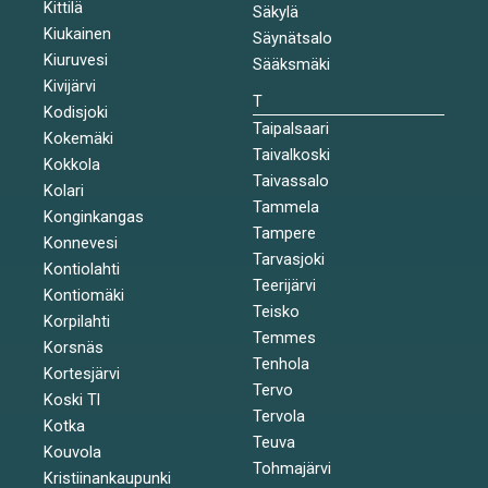
Kittilä
Säkylä
Kiukainen
Säynätsalo
Kiuruvesi
Sääksmäki
Kivijärvi
T
Kodisjoki
Taipalsaari
Kokemäki
Taivalkoski
Kokkola
Taivassalo
Kolari
Tammela
Konginkangas
Tampere
Konnevesi
Tarvasjoki
Kontiolahti
Teerijärvi
Kontiomäki
Teisko
Korpilahti
Temmes
Korsnäs
Tenhola
Kortesjärvi
Tervo
Koski Tl
Tervola
Kotka
Teuva
Kouvola
Tohmajärvi
Kristiinankaupunki