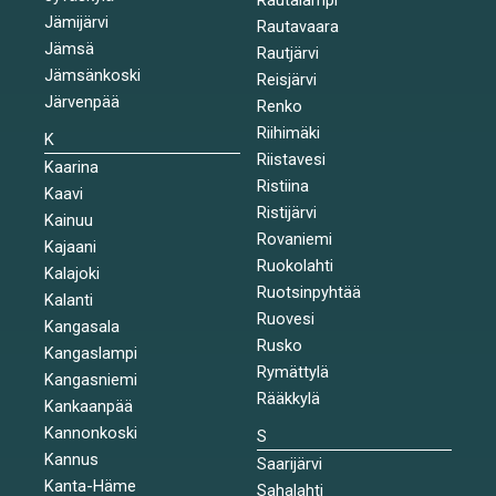
Jämijärvi
Rautavaara
Jämsä
Rautjärvi
Jämsänkoski
Reisjärvi
Järvenpää
Renko
Riihimäki
K
Riistavesi
Kaarina
Ristiina
Kaavi
Ristijärvi
Kainuu
Rovaniemi
Kajaani
Ruokolahti
Kalajoki
Ruotsinpyhtää
Kalanti
Ruovesi
Kangasala
Rusko
Kangaslampi
Rymättylä
Kangasniemi
Rääkkylä
Kankaanpää
Kannonkoski
S
Kannus
Saarijärvi
Kanta-Häme
Sahalahti