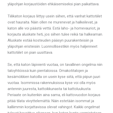
yläpohjan korjaustöiden ehkäisemiseksi pian paikattava.
Tiilikaton korjaus liittyy usein siihen, että vanhat kattotiilet
ovat hauraita. Näin ollen ne murenevat ja halkeilevat, ja
katon alle voi päästä vettä. Estä laho- ja homevauriot, ja
korjauta aluskate heti, jos siihen tulee reikä tai halkeaman.
Aluskate estää kosteuden pääsyn puurakenteisiin ja
yläpohjan eristeisiin. Luonnollisestikin myös haljenneet
kattotiilet on pian uusittava.
Se, että katon läpivienti vuotaa, on tavallinen ongelma niin
taloyhtiöissä kuin pientaloissa. Omakotitalojen ja
kesämökkien katoilla on usein kyse siitä, että piipun juuri
vuotaa. Isommissa rakennuksissa kyse voi olla myös
antennin juuresta, kattoikkunasta tai kattoluukusta.
Periaate on kuitenkin aina sama, eli kattovuodon korjaus
pitää tilata viivyttelemättä. Näin estetään isommat ja
kalliimmin korjattavissa olevat vahingot. Kaikki ongelmat
tulevat havaittua aikanaan, kun katon kunto varmistetaan