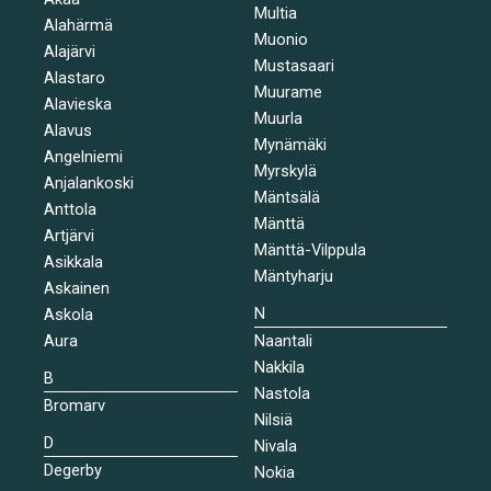
Multia
Alahärmä
Muonio
Alajärvi
Mustasaari
Alastaro
Muurame
Alavieska
Muurla
Alavus
Mynämäki
Angelniemi
Myrskylä
Anjalankoski
Mäntsälä
Anttola
Mänttä
Artjärvi
Mänttä-Vilppula
Asikkala
Mäntyharju
Askainen
N
Askola
Aura
Naantali
Nakkila
B
Nastola
Bromarv
Nilsiä
D
Nivala
Degerby
Nokia