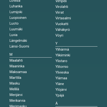
Loviisa
Vimpeli
Luhanka
Virolahti
Lumijoki
Virrat
Luopioinen
Virtasalmi
Luoto
Vuokatti
Luumäki
Vähäkyrö
Luvia
Vöyri
Längelmäki
Y
Länsi-Suomi
Ylihärmä
M
Ylikiiminki
Maalahti
Ylistaro
Maaninka
Ylitornio
Maksamaa
Ylivieska
Marttila
Ylämaa
Masku
Yläne
Mellilä
Ylöjärvi
Merijärvi
Ypäjä
Merikarvia
Ä
Merimasku