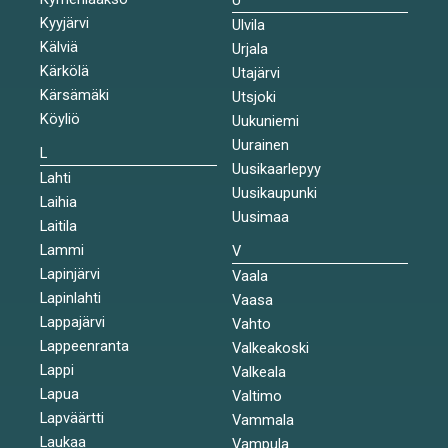
Kyyjärvi
Ulvila
Kälviä
Urjala
Kärkölä
Utajärvi
Kärsämäki
Utsjoki
Köyliö
Uukuniemi
Uurainen
L
Uusikaarlepyy
Lahti
Uusikaupunki
Laihia
Uusimaa
Laitila
Lammi
V
Lapinjärvi
Vaala
Lapinlahti
Vaasa
Lappajärvi
Vahto
Lappeenranta
Valkeakoski
Lappi
Valkeala
Lapua
Valtimo
Lapväärtti
Vammala
Laukaa
Vampula