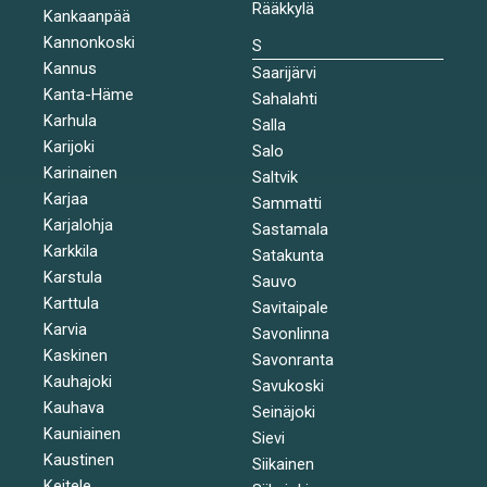
Rääkkylä
Kankaanpää
Kannonkoski
S
Kannus
Saarijärvi
Kanta-Häme
Sahalahti
Karhula
Salla
Karijoki
Salo
Karinainen
Saltvik
Karjaa
Sammatti
Karjalohja
Sastamala
Karkkila
Satakunta
Karstula
Sauvo
Karttula
Savitaipale
Karvia
Savonlinna
Kaskinen
Savonranta
Kauhajoki
Savukoski
Kauhava
Seinäjoki
Kauniainen
Sievi
Kaustinen
Siikainen
Keitele