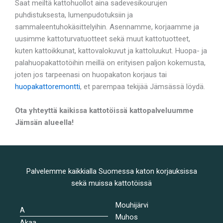
Saat meiltä kattohuollot aina sadevesikourujen
puhdistuksesta, lumenpudotuksiin ja
sammaleentuhokäsittelyihin. Asennamme, korjaamme ja
uusimme kattoturvatuotteet sekä muut kattotuotteet,
kuten kattoikkunat, kattovalokuvut ja kattoluukut. Huopa- ja
palahuopakattotöihin meillä on erityisen paljon kokemusta,
joten jos tarpeenasi on huopakaton korjaus tai
huopakattoremontti
, et parempaa tekijää Jämsässä löydä.
Ota yhteyttä kaikissa kattotöissä kattopalveluumme
Jämsän alueella!
Palvelemme kaikkialla Suomessa katon korjauksissa
sekä muissa kattotöissä
Mouhijärvi
A
Muhos
Akaa