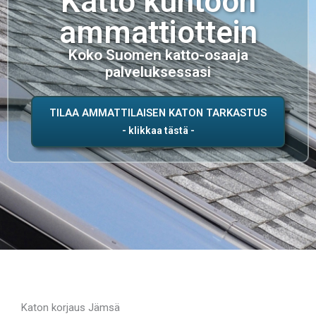
Katto kuntoon
ammattiottein
Koko Suomen katto-osaaja
palveluksessasi
TILAA AMMATTILAISEN KATON TARKASTUS
Katon korjaus Jämsä