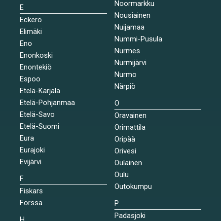
Noormarkku
E
Nousiainen
Eckerö
Nuijamaa
Elimäki
Nummi-Pusula
Eno
Nurmes
Enonkoski
Nurmijärvi
Enontekiö
Nurmo
Espoo
Närpiö
Etelä-Karjala
Etelä-Pohjanmaa
O
Etelä-Savo
Oravainen
Etelä-Suomi
Orimattila
Eura
Oripää
Eurajoki
Orivesi
Evijärvi
Oulainen
Oulu
F
Outokumpu
Fiskars
Forssa
P
Padasjoki
H