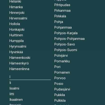
Helsinki
Pihtipudas
Himanka
Pirkanmaa
Hinnerjoki
Pirkkala
Hirvensalmi
Pohja
Hollola
Pohjanmaa
Honkajoki
Pohjois-Karjala
Huittinen
Pohjois-Pohjanmaa
Humppila
Pohjois-Savo
Hyrynsalmi
Pohjois-Suomi
Hyvinkää
Polvijärvi
Hämeenkoski
Pomarkku
Hämeenkyrö
Pori
Hämeenlinna
Pornainen
I
Porvoo
Ii
Posio
Iisalmi
Pudasjärvi
Iitti
Pukkila
Ikaalinen
Pulkkila