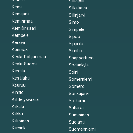
Siikajoki
Kemi
Siikalatva
Kemijärvi
Siilinjärvi
Keminmaa
Simo
Kemiönsaari
Simpele
Kempele
Sipoo
Kerava
Sippola
Kerimäki
Siuntio
Keski-Pohjanmaa
Snappertuna
Keski-Suomi
Sodankylä
Kestilä
Soini
Kesälahti
Somerniemi
Keuruu
Somero
Kihniö
Sonkajärvi
Kiihtelysvaara
Sotkamo
Kiikala
Sulkava
Kiikka
Sumiainen
Kiikoinen
Suolahti
Kiiminki
Suomenniemi