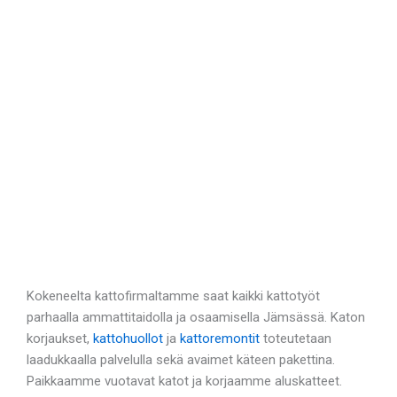
Kokeneelta kattofirmaltamme saat kaikki kattotyöt
parhaalla ammattitaidolla ja osaamisella Jämsässä. Katon
korjaukset,
kattohuollot
ja
kattoremontit
toteutetaan
laadukkaalla palvelulla sekä avaimet käteen pakettina.
Paikkaamme vuotavat katot ja korjaamme aluskatteet.