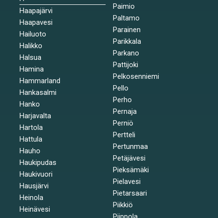
Paimio
Haapajärvi
Paltamo
Haapavesi
Parainen
Hailuoto
Parikkala
Halikko
Parkano
Halsua
Pattijoki
Hamina
Pelkosenniemi
Hammarland
Pello
Hankasalmi
Perho
Hanko
Pernaja
Harjavalta
Perniö
Hartola
Pertteli
Hattula
Pertunmaa
Hauho
Petäjävesi
Haukipudas
Pieksämäki
Haukivuori
Pielavesi
Hausjärvi
Pietarsaari
Heinola
Piikkiö
Heinävesi
Piippola