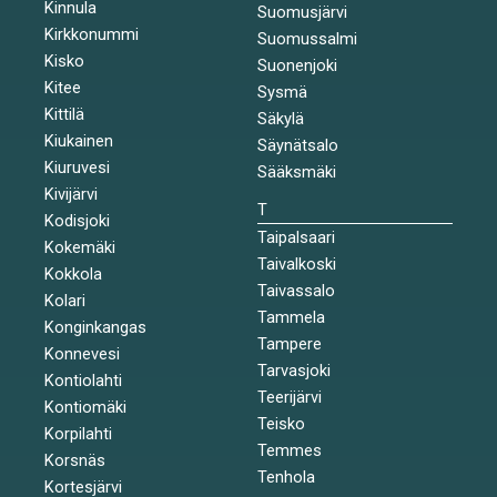
Kinnula
Suomusjärvi
Kirkkonummi
Suomussalmi
Kisko
Suonenjoki
Kitee
Sysmä
Kittilä
Säkylä
Kiukainen
Säynätsalo
Kiuruvesi
Sääksmäki
Kivijärvi
T
Kodisjoki
Taipalsaari
Kokemäki
Taivalkoski
Kokkola
Taivassalo
Kolari
Tammela
Konginkangas
Tampere
Konnevesi
Tarvasjoki
Kontiolahti
Teerijärvi
Kontiomäki
Teisko
Korpilahti
Temmes
Korsnäs
Tenhola
Kortesjärvi