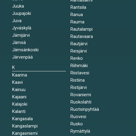
Juuka
Rantsila
Juupajoki
Ranua
Juva
Rauma
Jyväskylä
Rautalampi
Jämijärvi
Rautavaara
Jämsä
Rautjärvi
Jämsänkoski
Reisjärvi
Järvenpää
Renko
Riihimäki
K
Riistavesi
Kaarina
Ristiina
Kaavi
Ristijärvi
Kainuu
Rovaniemi
Kajaani
Ruokolahti
Kalajoki
Ruotsinpyhtää
Kalanti
Ruovesi
Kangasala
Rusko
Kangaslampi
Rymättylä
Kangasniemi