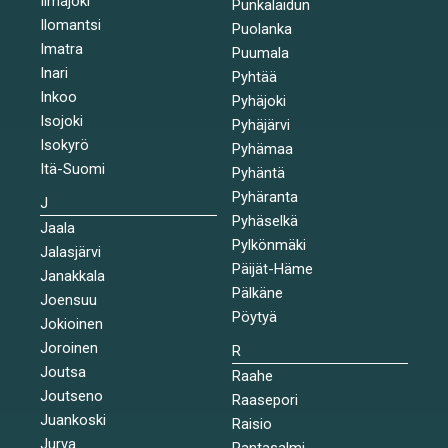
Ilmajoki
Punkalaidun
Ilomantsi
Puolanka
Imatra
Puumala
Inari
Pyhtää
Inkoo
Pyhäjoki
Isojoki
Pyhäjärvi
Isokyrö
Pyhämaa
Itä-Suomi
Pyhäntä
Pyhäranta
J
Pyhäselkä
Jaala
Pylkönmäki
Jalasjärvi
Päijät-Häme
Janakkala
Pälkäne
Joensuu
Pöytyä
Jokioinen
Joroinen
R
Joutsa
Raahe
Joutseno
Raasepori
Juankoski
Raisio
Jurva
Rantasalmi