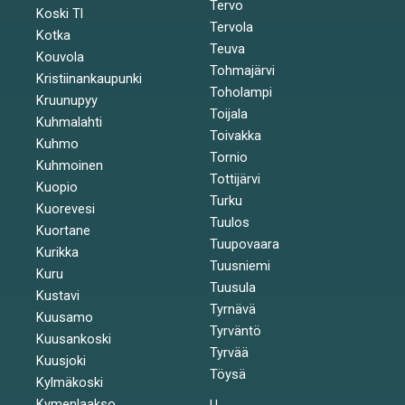
Tervo
Koski Tl
Tervola
Kotka
Teuva
Kouvola
Tohmajärvi
Kristiinankaupunki
Toholampi
Kruunupyy
Toijala
Kuhmalahti
Toivakka
Kuhmo
Tornio
Kuhmoinen
Tottijärvi
Kuopio
Turku
Kuorevesi
Tuulos
Kuortane
Tuupovaara
Kurikka
Tuusniemi
Kuru
Tuusula
Kustavi
Tyrnävä
Kuusamo
Tyrväntö
Kuusankoski
Tyrvää
Kuusjoki
Töysä
Kylmäkoski
Kymenlaakso
U