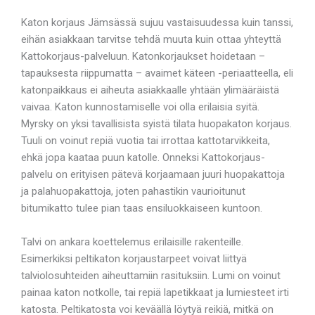
Katon korjaus Jämsässä sujuu vastaisuudessa kuin tanssi,
eihän asiakkaan tarvitse tehdä muuta kuin ottaa yhteyttä
Kattokorjaus-palveluun. Katonkorjaukset hoidetaan –
tapauksesta riippumatta – avaimet käteen -periaatteella, eli
katonpaikkaus ei aiheuta asiakkaalle yhtään ylimääräistä
vaivaa. Katon kunnostamiselle voi olla erilaisia syitä.
Myrsky on yksi tavallisista syistä tilata huopakaton korjaus.
Tuuli on voinut repiä vuotia tai irrottaa kattotarvikkeita,
ehkä jopa kaataa puun katolle. Onneksi Kattokorjaus-
palvelu on erityisen pätevä korjaamaan juuri huopakattoja
ja palahuopakattoja, joten pahastikin vaurioitunut
bitumikatto tulee pian taas ensiluokkaiseen kuntoon.
Talvi on ankara koettelemus erilaisille rakenteille.
Esimerkiksi peltikaton korjaustarpeet voivat liittyä
talviolosuhteiden aiheuttamiin rasituksiin. Lumi on voinut
painaa katon notkolle, tai repiä lapetikkaat ja lumiesteet irti
katosta. Peltikatosta voi keväällä löytyä reikiä, mitkä on