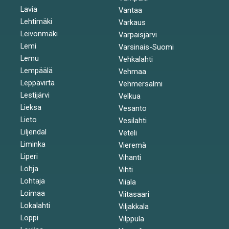
Lavia
Vantaa
Lehtimäki
Varkaus
Leivonmäki
Varpaisjärvi
Lemi
Varsinais-Suomi
Lemu
Vehkalahti
Lempäälä
Vehmaa
Leppävirta
Vehmersalmi
Lestijärvi
Velkua
Lieksa
Vesanto
Lieto
Vesilahti
Liljendal
Veteli
Liminka
Vieremä
Liperi
Vihanti
Lohja
Vihti
Lohtaja
Viiala
Loimaa
Viitasaari
Lokalahti
Viljakkala
Loppi
Vilppula