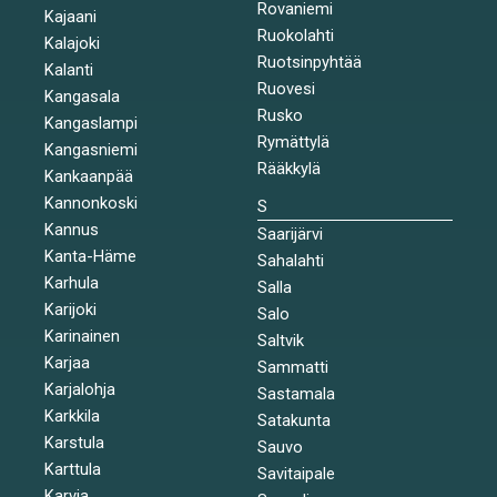
Rovaniemi
Kajaani
Ruokolahti
Kalajoki
Ruotsinpyhtää
Kalanti
Ruovesi
Kangasala
Rusko
Kangaslampi
Rymättylä
Kangasniemi
Rääkkylä
Kankaanpää
Kannonkoski
S
Kannus
Saarijärvi
Kanta-Häme
Sahalahti
Karhula
Salla
Karijoki
Salo
Karinainen
Saltvik
Karjaa
Sammatti
Karjalohja
Sastamala
Karkkila
Satakunta
Karstula
Sauvo
Karttula
Savitaipale
Karvia