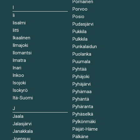
Pornainen
I
Porvoo
Ii
Posio
Iisalmi
Pudasjärvi
Iitti
Pukkila
Ikaalinen
Pulkkila
Ilmajoki
Punkalaidun
Ilomantsi
Puolanka
Imatra
Puumala
Inari
Pyhtää
Inkoo
Pyhäjoki
Isojoki
Pyhäjärvi
Isokyrö
Pyhämaa
Itä-Suomi
Pyhäntä
Pyhäranta
J
Pyhäselkä
Jaala
Pylkönmäki
Jalasjärvi
Päijät-Häme
Janakkala
Pälkäne
Joensuu