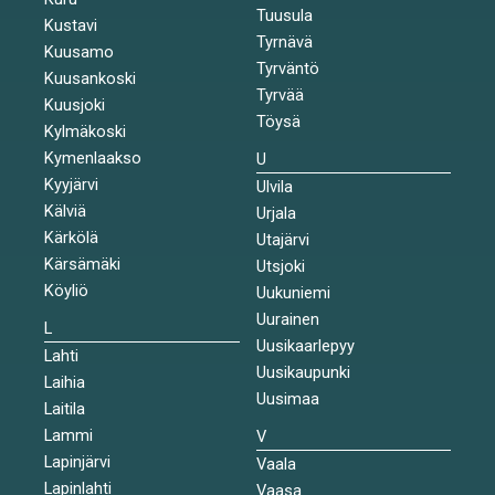
Tuusula
Kustavi
Tyrnävä
Kuusamo
Tyrväntö
Kuusankoski
Tyrvää
Kuusjoki
Töysä
Kylmäkoski
Kymenlaakso
U
Kyyjärvi
Ulvila
Kälviä
Urjala
Kärkölä
Utajärvi
Kärsämäki
Utsjoki
Köyliö
Uukuniemi
Uurainen
L
Uusikaarlepyy
Lahti
Uusikaupunki
Laihia
Uusimaa
Laitila
Lammi
V
Lapinjärvi
Vaala
Lapinlahti
Vaasa