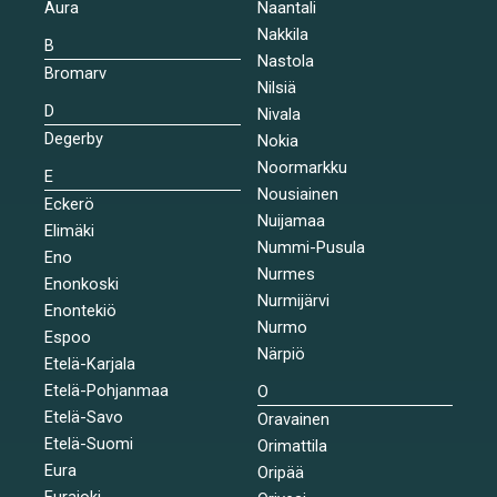
Aura
Naantali
Nakkila
B
Nastola
Bromarv
Nilsiä
D
Nivala
Degerby
Nokia
Noormarkku
E
Nousiainen
Eckerö
Nuijamaa
Elimäki
Nummi-Pusula
Eno
Nurmes
Enonkoski
Nurmijärvi
Enontekiö
Nurmo
Espoo
Närpiö
Etelä-Karjala
Etelä-Pohjanmaa
O
Etelä-Savo
Oravainen
Etelä-Suomi
Orimattila
Eura
Oripää
Eurajoki