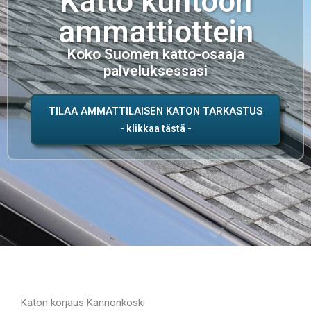
Katto kuntoon
ammattiottein
Koko Suomen katto-osaaja
palveluksessasi
TILAA AMMATTILAISEN KATON TARKASTUS
Katon korjaus Kannonkoski