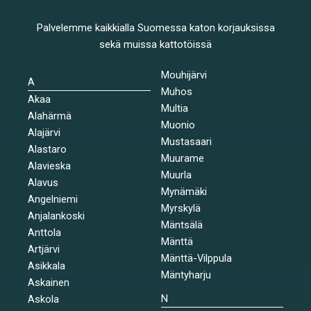
Palvelemme kaikkialla Suomessa katon korjauksissa
sekä muissa kattotöissä
Mouhijärvi
A
Muhos
Akaa
Multia
Alahärmä
Muonio
Alajärvi
Mustasaari
Alastaro
Muurame
Alavieska
Muurla
Alavus
Mynämäki
Angelniemi
Myrskylä
Anjalankoski
Mäntsälä
Anttola
Mänttä
Artjärvi
Mänttä-Vilppula
Asikkala
Mäntyharju
Askainen
N
Askola