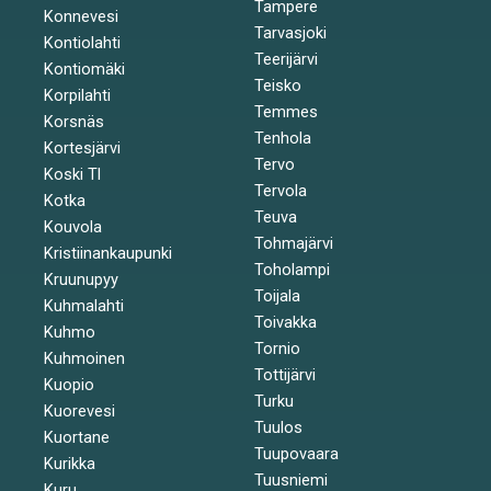
Tampere
Konnevesi
Tarvasjoki
Kontiolahti
Teerijärvi
Kontiomäki
Teisko
Korpilahti
Temmes
Korsnäs
Tenhola
Kortesjärvi
Tervo
Koski Tl
Tervola
Kotka
Teuva
Kouvola
Tohmajärvi
Kristiinankaupunki
Toholampi
Kruunupyy
Toijala
Kuhmalahti
Toivakka
Kuhmo
Tornio
Kuhmoinen
Tottijärvi
Kuopio
Turku
Kuorevesi
Tuulos
Kuortane
Tuupovaara
Kurikka
Tuusniemi
Kuru