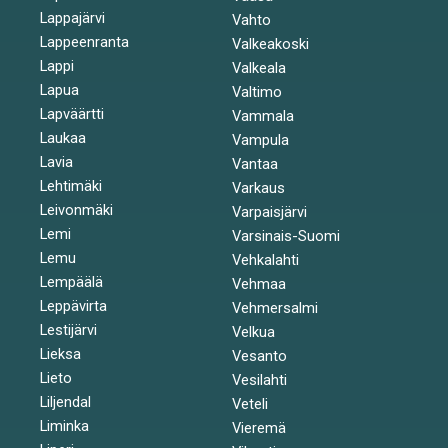
Lappajärvi
Vahto
Lappeenranta
Valkeakoski
Lappi
Valkeala
Lapua
Valtimo
Lapväärtti
Vammala
Laukaa
Vampula
Lavia
Vantaa
Lehtimäki
Varkaus
Leivonmäki
Varpaisjärvi
Lemi
Varsinais-Suomi
Lemu
Vehkalahti
Lempäälä
Vehmaa
Leppävirta
Vehmersalmi
Lestijärvi
Velkua
Lieksa
Vesanto
Lieto
Vesilahti
Liljendal
Veteli
Liminka
Vieremä