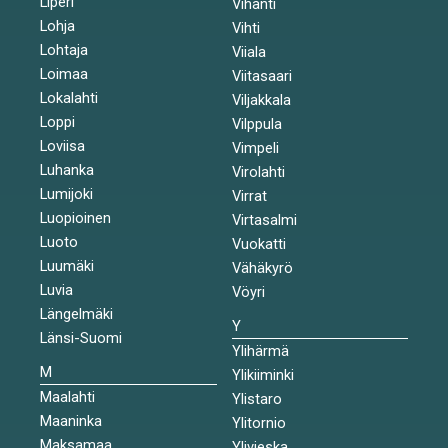
Liperi
Vihanti
Lohja
Vihti
Lohtaja
Viiala
Loimaa
Viitasaari
Lokalahti
Viljakkala
Loppi
Vilppula
Loviisa
Vimpeli
Luhanka
Virolahti
Lumijoki
Virrat
Luopioinen
Virtasalmi
Luoto
Vuokatti
Luumäki
Vähäkyrö
Luvia
Vöyri
Längelmäki
Y
Länsi-Suomi
Ylihärmä
M
Ylikiiminki
Maalahti
Ylistaro
Maaninka
Ylitornio
Maksamaa
Ylivieska