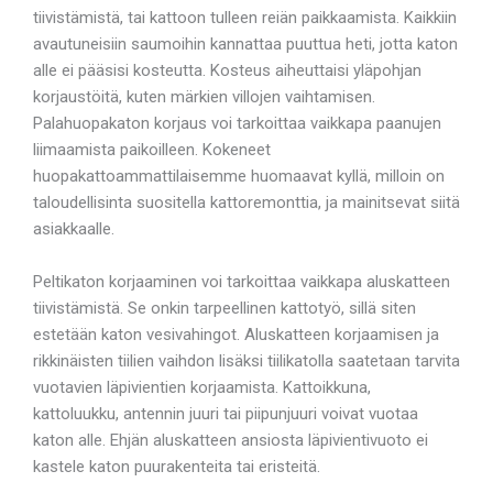
tiivistämistä, tai kattoon tulleen reiän paikkaamista. Kaikkiin
avautuneisiin saumoihin kannattaa puuttua heti, jotta katon
alle ei pääsisi kosteutta. Kosteus aiheuttaisi yläpohjan
korjaustöitä, kuten märkien villojen vaihtamisen.
Palahuopakaton korjaus voi tarkoittaa vaikkapa paanujen
liimaamista paikoilleen. Kokeneet
huopakattoammattilaisemme huomaavat kyllä, milloin on
taloudellisinta suositella kattoremonttia, ja mainitsevat siitä
asiakkaalle.
Peltikaton korjaaminen voi tarkoittaa vaikkapa aluskatteen
tiivistämistä. Se onkin tarpeellinen kattotyö, sillä siten
estetään katon vesivahingot. Aluskatteen korjaamisen ja
rikkinäisten tiilien vaihdon lisäksi tiilikatolla saatetaan tarvita
vuotavien läpivientien korjaamista. Kattoikkuna,
kattoluukku, antennin juuri tai piipunjuuri voivat vuotaa
katon alle. Ehjän aluskatteen ansiosta läpivientivuoto ei
kastele katon puurakenteita tai eristeitä.