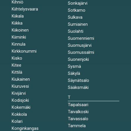
Kihniö
Sonkajärvi
Kiihtelysvaara
Sotkamo
Kiikala
Sulkava
Kiikka
Sumiainen
Kiikoinen
Suolahti
Kiiminki
Suomenniemi
Kinnula
Suomusjärvi
Kirkkonummi
Suomussalmi
Kisko
Suonenjoki
Kitee
Sysmä
Kittilä
Säkylä
Kiukainen
Säynätsalo
Kiuruvesi
Sääksmäki
Kivijärvi
T
Kodisjoki
Taipalsaari
Kokemäki
Taivalkoski
Kokkola
Taivassalo
Kolari
Tammela
Konginkangas