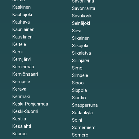
Savonlinna
Kaskinen
Savonranta
Kauhajoki
Savukoski
Kauhava
Seinäjoki
Kauniainen
Sievi
Kaustinen
Siikainen
Keitele
Siikajoki
Kemi
Siikalatva
Kemijärvi
Siilinjärvi
Keminmaa
Simo
Kemiönsaari
Simpele
Kempele
Sipoo
Kerava
Sippola
Kerimäki
Siuntio
Keski-Pohjanmaa
Snappertuna
Keski-Suomi
Sodankylä
Kestilä
Soini
Kesälahti
Somerniemi
Keuruu
Somero