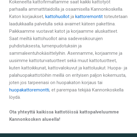
Kokeneelta kattofirmaltamme saat kaikki kattotyöt
parhaalla ammattitaidolla ja osaamisella Kannonkoskella.
Katon korjaukset,
kattohuollot
ja
kattoremontit
toteutetaan
laadukkaalla palvelulla sekä avaimet käteen pakettina.
Paikkaamme vuotavat katot ja korjaamme aluskatteet.
Saat meiltä kattohuollot aina sadevesikourujen
puhdistuksesta, lumenpudotuksiin ja
sammaleentuhokäsittelyihin. Asennamme, korjaamme ja
uusimme kattoturvatuotteet sekä muut kattotuotteet,
kuten kattoikkunat, kattovalokuvut ja kattoluukut. Huopa- ja
palahuopakattotöihin meillä on erityisen paljon kokemusta,
joten jos tarpeenasi on huopakaton korjaus tai
huopakattoremontti
, et parempaa tekijää Kannonkoskella
löydä.
Ota yhteyttä kaikissa kattotöissä kattopalveluumme
Kannonkosken alueella!