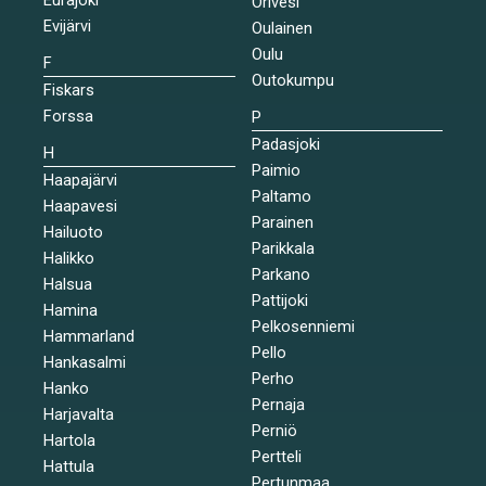
Orivesi
Evijärvi
Oulainen
Oulu
F
Outokumpu
Fiskars
Forssa
P
Padasjoki
H
Paimio
Haapajärvi
Paltamo
Haapavesi
Parainen
Hailuoto
Parikkala
Halikko
Parkano
Halsua
Pattijoki
Hamina
Pelkosenniemi
Hammarland
Pello
Hankasalmi
Perho
Hanko
Pernaja
Harjavalta
Perniö
Hartola
Pertteli
Hattula
Pertunmaa