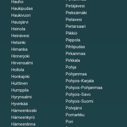
Hauho
Petäjävesi
Haukipudas
Pieksämäki
Haukivuori
Pielavesi
Hausjärvi
Pietarsaari
Heinola
Piikkiö
Heinävesi
Piippola
Helsinki
Pihtipudas
Himanka
Pirkanmaa
Hinnerjoki
Pirkkala
Hirvensalmi
Pohja
Hollola
Pohjanmaa
Honkajoki
Pohjois-Karjala
Huittinen
Pohjois-Pohjanmaa
Humppila
Pohjois-Savo
Hyrynsalmi
Pohjois-Suomi
Hyvinkää
Polvijärvi
Hämeenkoski
Pomarkku
Hämeenkyrö
Pori
Hämeenlinna