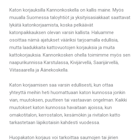
Katon korjauksilla Kannonkoskella on kallis maine. Myös
muualla Suomessa taloyhtiöt ja yksityisasiakkaat saattavat
lykätä katonkorjaamista, koska pelkäävät
katonpaikkauksen olevan varsin kallista. Haluamme
osoittaa nämä ajatukset vääriksi tarjoamalla edullisia,
mutta laadukkaita kattovuotojen korjauksia ja muita
kattokorjauksia. Kannonkosken ohella toimimme myös sen
naapurikunnissa Karstulassa, Kivijärvellä, Saarijärvellä,
Viitasaarella ja Äänekoskella.
Katon korjaamisen saa varsin edullisesti, kun ottaa
yhteyttä meihin heti huomattuaan katon kunnossa jonkin
vian, muutoksen, puutteen tai vastaavan ongelman. Kaikki
muutokset katon kunnossa havaitaan ajoissa, kun
omakotitalon, kerrostalon, kesämökin ja rivitalon katto
tarkastetaan läpikotaisin kahdesti vuodessa.
Huopakaton korjaus voi tarkoittaa saumojen tai jiirien