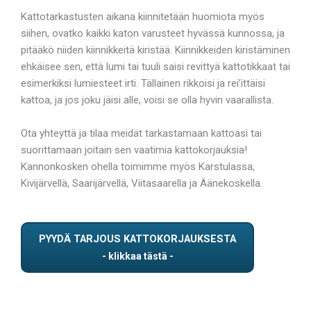
Kattotarkastusten aikana kiinnitetään huomiota myös
siihen, ovatko kaikki katon varusteet hyvässä kunnossa, ja
pitääkö niiden kiinnikkeitä kiristää. Kiinnikkeiden kiristäminen
ehkäisee sen, että lumi tai tuuli saisi revittyä kattotikkaat tai
esimerkiksi lumiesteet irti. Tällainen rikkoisi ja rei’ittäisi
kattoa, ja jos joku jäisi alle, voisi se olla hyvin vaarallista.
Ota yhteyttä ja tilaa meidät tarkastamaan kattoasi tai
suorittamaan joitain sen vaatimia kattokorjauksia!
Kannonkosken ohella toimimme myös Karstulassa,
Kivijärvellä, Saarijärvellä, Viitasaarella ja Äänekoskella.
PYYDÄ TARJOUS KATTOKORJAUKSESTA