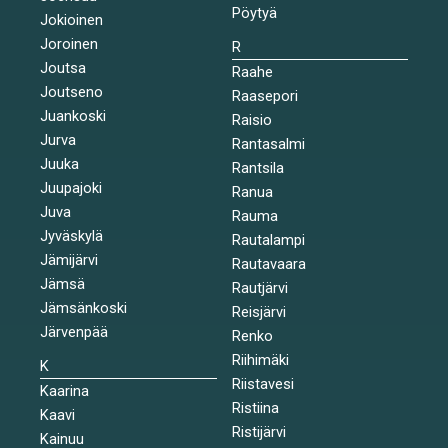
Pöytyä
Jokioinen
Joroinen
R
Joutsa
Raahe
Joutseno
Raasepori
Juankoski
Raisio
Jurva
Rantasalmi
Juuka
Rantsila
Juupajoki
Ranua
Juva
Rauma
Jyväskylä
Rautalampi
Jämijärvi
Rautavaara
Jämsä
Rautjärvi
Jämsänkoski
Reisjärvi
Järvenpää
Renko
Riihimäki
K
Riistavesi
Kaarina
Ristiina
Kaavi
Ristijärvi
Kainuu