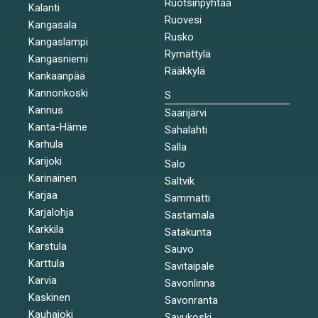
Ruotsinpyhtää
Kalanti
Ruovesi
Kangasala
Rusko
Kangaslampi
Rymättylä
Kangasniemi
Rääkkylä
Kankaanpää
Kannonkoski
S
Kannus
Saarijärvi
Kanta-Häme
Sahalahti
Karhula
Salla
Karijoki
Salo
Karinainen
Saltvik
Karjaa
Sammatti
Karjalohja
Sastamala
Karkkila
Satakunta
Karstula
Sauvo
Karttula
Savitaipale
Karvia
Savonlinna
Kaskinen
Savonranta
Kauhajoki
Savukoski