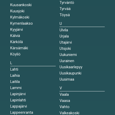
Tyrväntö
Kuusankoski
Tyrvää
Kuusjoki
Töysä
Kylmäkoski
Kymenlaakso
U
Kyyjärvi
Ulvila
Kälviä
Urjala
Kärkölä
Utajärvi
Kärsämäki
Utsjoki
Köyliö
Uukuniemi
Uurainen
L
Uusikaarlepyy
Lahti
Uusikaupunki
Laihia
Uusimaa
Laitila
Lammi
V
Lapinjärvi
Vaala
Lapinlahti
Vaasa
Lappajärvi
Vahto
Lappeenranta
Valkeakoski