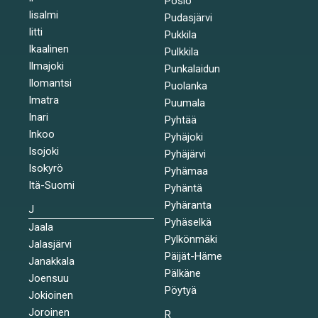
Posio
Iisalmi
Pudasjärvi
Iitti
Pukkila
Ikaalinen
Pulkkila
Ilmajoki
Punkalaidun
Ilomantsi
Puolanka
Imatra
Puumala
Inari
Pyhtää
Inkoo
Pyhäjoki
Isojoki
Pyhäjärvi
Isokyrö
Pyhämaa
Itä-Suomi
Pyhäntä
Pyhäranta
J
Pyhäselkä
Jaala
Pylkönmäki
Jalasjärvi
Päijät-Häme
Janakkala
Pälkäne
Joensuu
Pöytyä
Jokioinen
Joroinen
R