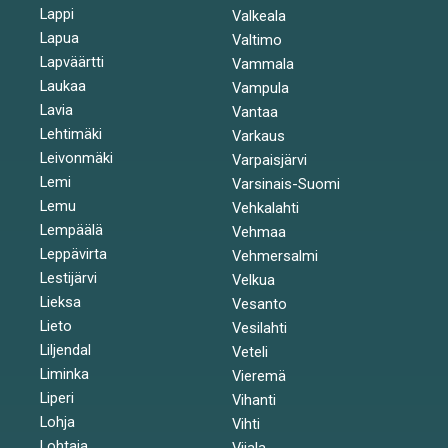
Lappi
Valkeala
Lapua
Valtimo
Lapväärtti
Vammala
Laukaa
Vampula
Lavia
Vantaa
Lehtimäki
Varkaus
Leivonmäki
Varpaisjärvi
Lemi
Varsinais-Suomi
Lemu
Vehkalahti
Lempäälä
Vehmaa
Leppävirta
Vehmersalmi
Lestijärvi
Velkua
Lieksa
Vesanto
Lieto
Vesilahti
Liljendal
Veteli
Liminka
Vieremä
Liperi
Vihanti
Lohja
Vihti
Lohtaja
Viiala