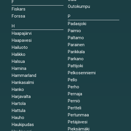
F
Outokumpu
Fiskars
Forssa
P
Padasjoki
H
Paimio
Haapajärvi
Paltamo
Haapavesi
Parainen
Hailuoto
Parikkala
Halikko
Parkano
Halsua
Pattijoki
Hamina
Pelkosenniemi
Hammarland
Pello
Hankasalmi
Perho
Hanko
Pernaja
Harjavalta
Perniö
Hartola
Pertteli
Hattula
Pertunmaa
Hauho
Petäjävesi
Haukipudas
Pieksämäki