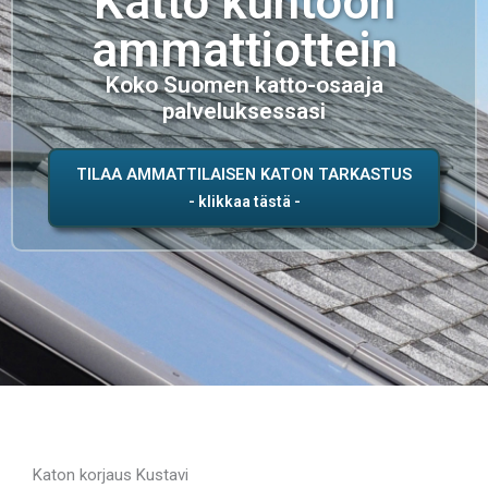
Katto kuntoon
ammattiottein
Koko Suomen katto-osaaja
palveluksessasi
TILAA AMMATTILAISEN KATON TARKASTUS
Katon korjaus Kustavi