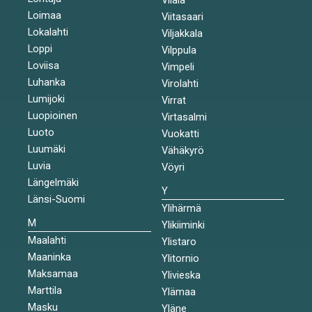
Loimaa
Viitasaari
Lokalahti
Viljakkala
Loppi
Vilppula
Loviisa
Vimpeli
Luhanka
Virolahti
Lumijoki
Virrat
Luopioinen
Virtasalmi
Luoto
Vuokatti
Luumäki
Vähäkyrö
Luvia
Vöyri
Längelmäki
Y
Länsi-Suomi
Ylihärmä
M
Ylikiiminki
Maalahti
Ylistaro
Maaninka
Ylitornio
Maksamaa
Ylivieska
Marttila
Ylämaa
Masku
Yläne