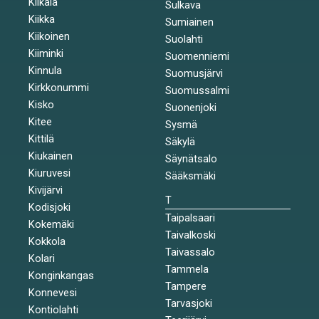
Kiikala
Sulkava
Kiikka
Sumiainen
Kiikoinen
Suolahti
Kiiminki
Suomenniemi
Kinnula
Suomusjärvi
Kirkkonummi
Suomussalmi
Kisko
Suonenjoki
Kitee
Sysmä
Kittilä
Säkylä
Kiukainen
Säynätsalo
Kiuruvesi
Sääksmäki
Kivijärvi
T
Kodisjoki
Taipalsaari
Kokemäki
Taivalkoski
Kokkola
Taivassalo
Kolari
Tammela
Konginkangas
Tampere
Konnevesi
Tarvasjoki
Kontiolahti