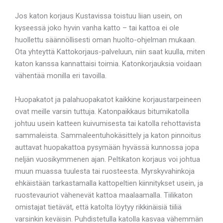
Jos katon korjaus Kustavissa toistuu liian usein, on
kyseessä joko hyvin vanha katto – tai kattoa ei ole
huollettu säännöllisesti oman huolto-ohjelman mukaan.
Ota yhteyttä Kattokorjaus-palveluun, niin saat kuulla, miten
katon kanssa kannattaisi toimia. Katonkorjauksia voidaan
vähentää monilla eri tavoilla.
Huopakatot ja palahuopakatot kaikkine korjaustarpeineen
ovat meille varsin tuttuja. Katonpaikkaus bitumikatolla
johtuu usein katteen kuivumisesta tai katolla rehottavista
sammaleista. Sammaleentuhokäsittely ja katon pinnoitus
auttavat huopakattoa pysymään hyvässä kunnossa jopa
neljän vuosikymmenen ajan. Peltikaton korjaus voi johtua
muun muassa tuulesta tai ruosteesta. Myrskyvahinkoja
ehkäistään tarkastamalla kattopeltien kiinnitykset usein, ja
ruostevauriot vähenevät kattoa maalaamalla. Tiilikaton
omistajat tietävät, että katolta löytyy rikkinäisiä tiiliä
varsinkin keväisin. Puhdistetulla katolla kasvaa vähemmän