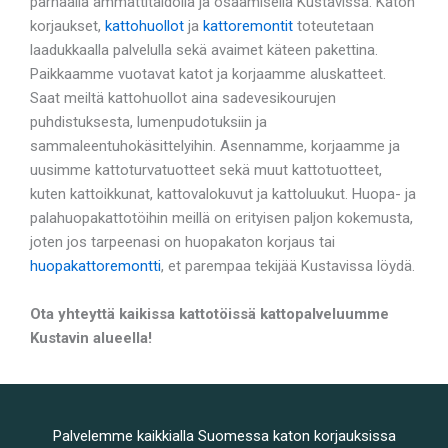
parhaalla ammattitaidolla ja osaamisella Kustavissa. Katon
korjaukset,
kattohuollot
ja
kattoremontit
toteutetaan
laadukkaalla palvelulla sekä avaimet käteen pakettina.
Paikkaamme vuotavat katot ja korjaamme aluskatteet.
Saat meiltä kattohuollot aina sadevesikourujen
puhdistuksesta, lumenpudotuksiin ja
sammaleentuhokäsittelyihin. Asennamme, korjaamme ja
uusimme kattoturvatuotteet sekä muut kattotuotteet,
kuten kattoikkunat, kattovalokuvut ja kattoluukut. Huopa- ja
palahuopakattotöihin meillä on erityisen paljon kokemusta,
joten jos tarpeenasi on huopakaton korjaus tai
huopakattoremontti
, et parempaa tekijää Kustavissa löydä.
Ota yhteyttä kaikissa kattotöissä kattopalveluumme
Kustavin alueella!
Palvelemme kaikkialla Suomessa katon korjauksissa