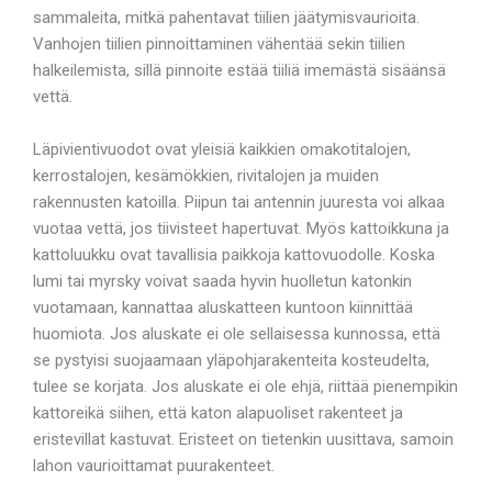
sammaleita, mitkä pahentavat tiilien jäätymisvaurioita.
Vanhojen tiilien pinnoittaminen vähentää sekin tiilien
halkeilemista, sillä pinnoite estää tiiliä imemästä sisäänsä
vettä.
Läpivientivuodot ovat yleisiä kaikkien omakotitalojen,
kerrostalojen, kesämökkien, rivitalojen ja muiden
rakennusten katoilla. Piipun tai antennin juuresta voi alkaa
vuotaa vettä, jos tiivisteet hapertuvat. Myös kattoikkuna ja
kattoluukku ovat tavallisia paikkoja kattovuodolle. Koska
lumi tai myrsky voivat saada hyvin huolletun katonkin
vuotamaan, kannattaa aluskatteen kuntoon kiinnittää
huomiota. Jos aluskate ei ole sellaisessa kunnossa, että
se pystyisi suojaamaan yläpohjarakenteita kosteudelta,
tulee se korjata. Jos aluskate ei ole ehjä, riittää pienempikin
kattoreikä siihen, että katon alapuoliset rakenteet ja
eristevillat kastuvat. Eristeet on tietenkin uusittava, samoin
lahon vaurioittamat puurakenteet.