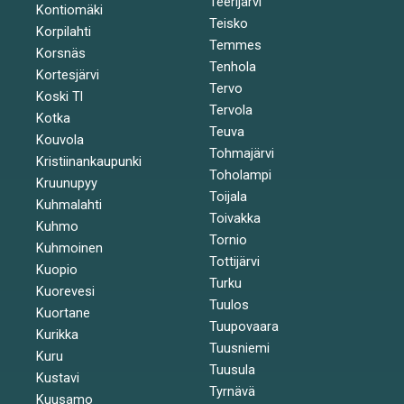
Teerijärvi
Kontiomäki
Teisko
Korpilahti
Temmes
Korsnäs
Tenhola
Kortesjärvi
Tervo
Koski Tl
Tervola
Kotka
Teuva
Kouvola
Tohmajärvi
Kristiinankaupunki
Toholampi
Kruunupyy
Toijala
Kuhmalahti
Toivakka
Kuhmo
Tornio
Kuhmoinen
Tottijärvi
Kuopio
Turku
Kuorevesi
Tuulos
Kuortane
Tuupovaara
Kurikka
Tuusniemi
Kuru
Tuusula
Kustavi
Tyrnävä
Kuusamo