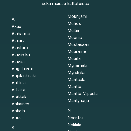
sekä muissa kattotöissä
Mouhijärvi
A
Muhos
Akaa
Multia
Alahärmä
Muonio
Alajärvi
Mustasaari
Alastaro
Muurame
Alavieska
Muurla
Alavus
Mynämäki
Angelniemi
Myrskylä
Anjalankoski
Mäntsälä
Anttola
Mänttä
Artjärvi
Mänttä-Vilppula
Asikkala
Mäntyharju
Askainen
N
Askola
Aura
Naantali
Nakkila
B