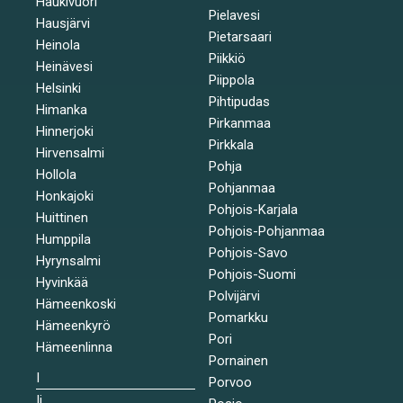
Haukivuori
Pielavesi
Hausjärvi
Pietarsaari
Heinola
Piikkiö
Heinävesi
Piippola
Helsinki
Pihtipudas
Himanka
Pirkanmaa
Hinnerjoki
Pirkkala
Hirvensalmi
Pohja
Hollola
Pohjanmaa
Honkajoki
Pohjois-Karjala
Huittinen
Pohjois-Pohjanmaa
Humppila
Pohjois-Savo
Hyrynsalmi
Pohjois-Suomi
Hyvinkää
Polvijärvi
Hämeenkoski
Pomarkku
Hämeenkyrö
Pori
Hämeenlinna
Pornainen
I
Porvoo
Ii