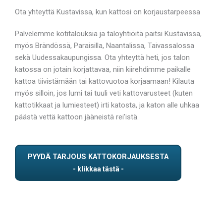
Ota yhteyttä Kustavissa, kun kattosi on korjaustarpeessa
Palvelemme kotitalouksia ja taloyhtiöitä paitsi Kustavissa,
myös Brändössä, Paraisilla, Naantalissa, Taivassalossa
sekä Uudessakaupungissa. Ota yhteyttä heti, jos talon
katossa on jotain korjattavaa, niin kiirehdimme paikalle
kattoa tiivistämään tai kattovuotoa korjaamaan! Kilauta
myös silloin, jos lumi tai tuuli veti kattovarusteet (kuten
kattotikkaat ja lumiesteet) irti katosta, ja katon alle uhkaa
päästä vettä kattoon jääneistä rei’istä.
PYYDÄ TARJOUS KATTOKORJAUKSESTA