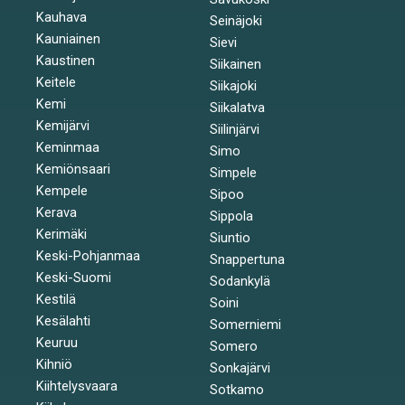
Kauhava
Seinäjoki
Kauniainen
Sievi
Kaustinen
Siikainen
Keitele
Siikajoki
Kemi
Siikalatva
Kemijärvi
Siilinjärvi
Keminmaa
Simo
Kemiönsaari
Simpele
Kempele
Sipoo
Kerava
Sippola
Kerimäki
Siuntio
Keski-Pohjanmaa
Snappertuna
Keski-Suomi
Sodankylä
Kestilä
Soini
Kesälahti
Somerniemi
Keuruu
Somero
Kihniö
Sonkajärvi
Kiihtelysvaara
Sotkamo