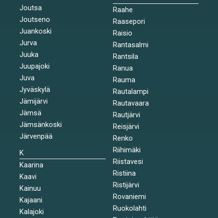
Joutsa
Raahe
Joutseno
Raasepori
Juankoski
Raisio
Jurva
Rantasalmi
Juuka
Rantsila
Juupajoki
Ranua
Juva
Rauma
Jyväskylä
Rautalampi
Jämijärvi
Rautavaara
Jämsä
Rautjärvi
Jämsänkoski
Reisjärvi
Järvenpää
Renko
Riihimäki
K
Riistavesi
Kaarina
Ristiina
Kaavi
Ristijärvi
Kainuu
Rovaniemi
Kajaani
Ruokolahti
Kalajoki