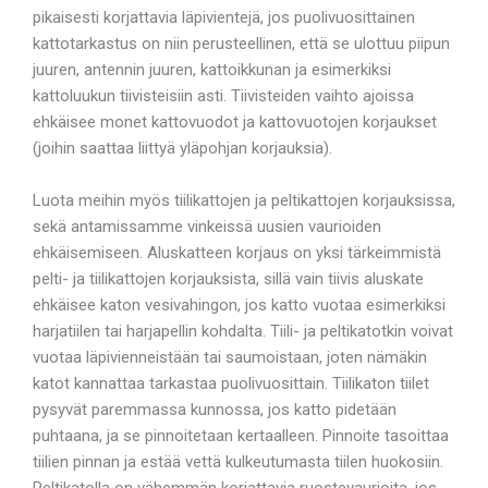
pikaisesti korjattavia läpivientejä, jos puolivuosittainen
kattotarkastus on niin perusteellinen, että se ulottuu piipun
juuren, antennin juuren, kattoikkunan ja esimerkiksi
kattoluukun tiivisteisiin asti. Tiivisteiden vaihto ajoissa
ehkäisee monet kattovuodot ja kattovuotojen korjaukset
(joihin saattaa liittyä yläpohjan korjauksia).
Luota meihin myös tiilikattojen ja peltikattojen korjauksissa,
sekä antamissamme vinkeissä uusien vaurioiden
ehkäisemiseen. Aluskatteen korjaus on yksi tärkeimmistä
pelti- ja tiilikattojen korjauksista, sillä vain tiivis aluskate
ehkäisee katon vesivahingon, jos katto vuotaa esimerkiksi
harjatiilen tai harjapellin kohdalta. Tiili- ja peltikatotkin voivat
vuotaa läpivienneistään tai saumoistaan, joten nämäkin
katot kannattaa tarkastaa puolivuosittain. Tiilikaton tiilet
pysyvät paremmassa kunnossa, jos katto pidetään
puhtaana, ja se pinnoitetaan kertaalleen. Pinnoite tasoittaa
tiilien pinnan ja estää vettä kulkeutumasta tiilen huokosiin.
Peltikatolla on vähemmän korjattavia ruostevaurioita, jos