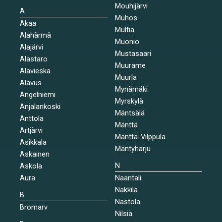
Mouhijärvi
A
Muhos
Akaa
Multia
Alahärmä
Muonio
Alajärvi
Mustasaari
Alastaro
Muurame
Alavieska
Muurla
Alavus
Mynämäki
Angelniemi
Myrskylä
Anjalankoski
Mäntsälä
Anttola
Mänttä
Artjärvi
Mänttä-Vilppula
Asikkala
Mäntyharju
Askainen
N
Askola
Aura
Naantali
Nakkila
B
Nastola
Bromarv
Nilsiä