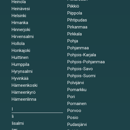
Heinola
Piikkiö
Heinävesi
Piippola
Helsinki
Pihtipudas
Himanka
Pirkanmaa
Hinnerjoki
Pirkkala
Hirvensalmi
Pohja
Hollola
Pohjanmaa
Honkajoki
Pohjois-Karjala
Huittinen
Pohjois-Pohjanmaa
Humppila
Pohjois-Savo
Hyrynsalmi
Pohjois-Suomi
Hyvinkää
Polvijärvi
Hämeenkoski
Pomarkku
Hämeenkyrö
Pori
Hämeenlinna
Pornainen
I
Porvoo
Ii
Posio
Iisalmi
Pudasjärvi