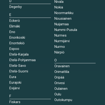
D
Nivala
Degerby
Nokia
Noormarkku
E
Nousiainen
Eckerö
Nuijamaa
Elimäki
Nummi-Pusula
Eno
Nurmes
Enonkoski
Nurmijärvi
Enontekiö
Nurmo
Espoo
Närpiö
Etelä-Karjala
Etelä-Pohjanmaa
O
Etelä-Savo
Oravainen
Etelä-Suomi
Orimattila
Eura
Oripää
Eurajoki
Orivesi
Evijärvi
Oulainen
Oulu
F
Outokumpu
Fiskars