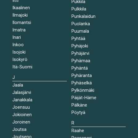
Iitti
Pukkila
Ikaalinen
Pulkkila
Ilmajoki
Punkalaidun
Ilomantsi
Puolanka
Imatra
Puumala
Inari
Pyhtää
Inkoo
Pyhäjoki
Isojoki
Pyhäjärvi
Isokyrö
Pyhämaa
Itä-Suomi
Pyhäntä
Pyhäranta
J
Pyhäselkä
Jaala
Pylkönmäki
Jalasjärvi
Päijät-Häme
Janakkala
Pälkäne
Joensuu
Pöytyä
Jokioinen
Joroinen
R
Joutsa
Raahe
Joutseno
Raasepori