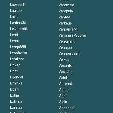
Lapväärtti
Vammala
Laukaa
Vampula
Lavia
Vantaa
Lehtimäki
Varkaus
Leivonmäki
Varpaisjärvi
Lemi
Varsinais-Suomi
Lemu
Vehkalahti
Lempäälä
Vehmaa
Leppävirta
Vehmersalmi
Lestijärvi
Velkua
Lieksa
Vesanto
Lieto
Vesilahti
Liljendal
Veteli
Liminka
Vieremä
Liperi
Vihanti
Lohja
Vihti
Lohtaja
Viiala
Loimaa
Viitasaari