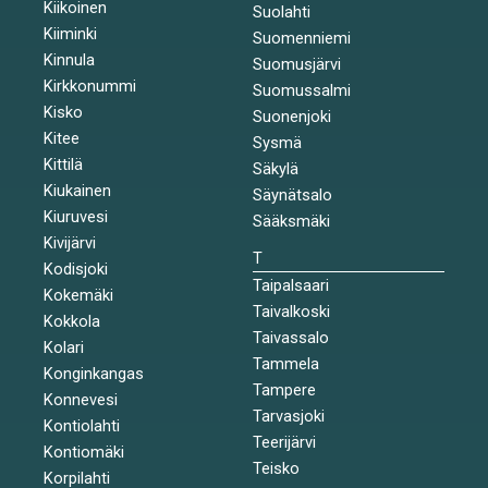
Kiikoinen
Suolahti
Kiiminki
Suomenniemi
Kinnula
Suomusjärvi
Kirkkonummi
Suomussalmi
Kisko
Suonenjoki
Kitee
Sysmä
Kittilä
Säkylä
Kiukainen
Säynätsalo
Kiuruvesi
Sääksmäki
Kivijärvi
T
Kodisjoki
Taipalsaari
Kokemäki
Taivalkoski
Kokkola
Taivassalo
Kolari
Tammela
Konginkangas
Tampere
Konnevesi
Tarvasjoki
Kontiolahti
Teerijärvi
Kontiomäki
Teisko
Korpilahti