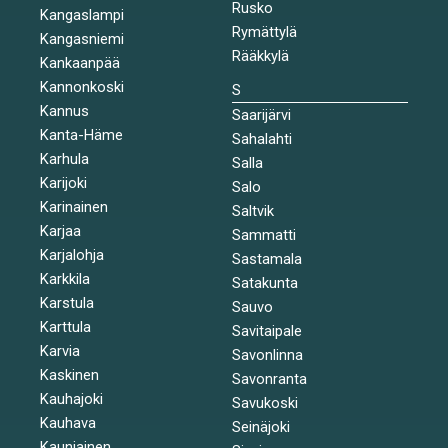
Rusko
Kangaslampi
Rymättylä
Kangasniemi
Rääkkylä
Kankaanpää
Kannonkoski
S
Kannus
Saarijärvi
Kanta-Häme
Sahalahti
Karhula
Salla
Karijoki
Salo
Karinainen
Saltvik
Karjaa
Sammatti
Karjalohja
Sastamala
Karkkila
Satakunta
Karstula
Sauvo
Karttula
Savitaipale
Karvia
Savonlinna
Kaskinen
Savonranta
Kauhajoki
Savukoski
Kauhava
Seinäjoki
Kauniainen