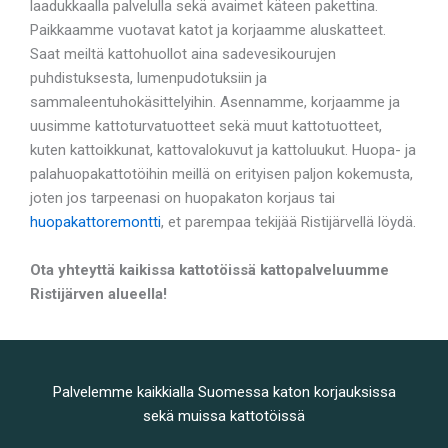
laadukkaalla palvelulla sekä avaimet käteen pakettina.
Paikkaamme vuotavat katot ja korjaamme aluskatteet.
Saat meiltä kattohuollot aina sadevesikourujen
puhdistuksesta, lumenpudotuksiin ja
sammaleentuhokäsittelyihin. Asennamme, korjaamme ja
uusimme kattoturvatuotteet sekä muut kattotuotteet,
kuten kattoikkunat, kattovalokuvut ja kattoluukut. Huopa- ja
palahuopakattotöihin meillä on erityisen paljon kokemusta,
joten jos tarpeenasi on huopakaton korjaus tai
huopakattoremontti
, et parempaa tekijää Ristijärvellä löydä.
Ota yhteyttä kaikissa kattotöissä kattopalveluumme
Ristijärven alueella!
Palvelemme kaikkialla Suomessa katon korjauksissa
sekä muissa kattotöissä