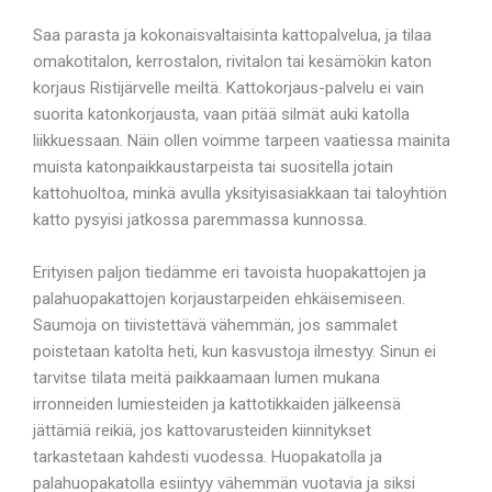
Saa parasta ja kokonaisvaltaisinta kattopalvelua, ja tilaa
omakotitalon, kerrostalon, rivitalon tai kesämökin katon
korjaus Ristijärvelle meiltä. Kattokorjaus-palvelu ei vain
suorita katonkorjausta, vaan pitää silmät auki katolla
liikkuessaan. Näin ollen voimme tarpeen vaatiessa mainita
muista katonpaikkaustarpeista tai suositella jotain
kattohuoltoa, minkä avulla yksityisasiakkaan tai taloyhtiön
katto pysyisi jatkossa paremmassa kunnossa.
Erityisen paljon tiedämme eri tavoista huopakattojen ja
palahuopakattojen korjaustarpeiden ehkäisemiseen.
Saumoja on tiivistettävä vähemmän, jos sammalet
poistetaan katolta heti, kun kasvustoja ilmestyy. Sinun ei
tarvitse tilata meitä paikkaamaan lumen mukana
irronneiden lumiesteiden ja kattotikkaiden jälkeensä
jättämiä reikiä, jos kattovarusteiden kiinnitykset
tarkastetaan kahdesti vuodessa. Huopakatolla ja
palahuopakatolla esiintyy vähemmän vuotavia ja siksi