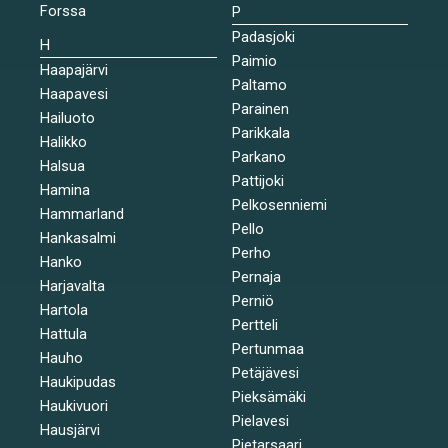
Forssa
P
Padasjoki
H
Paimio
Haapajärvi
Paltamo
Haapavesi
Parainen
Hailuoto
Parikkala
Halikko
Parkano
Halsua
Pattijoki
Hamina
Pelkosenniemi
Hammarland
Pello
Hankasalmi
Perho
Hanko
Pernaja
Harjavalta
Perniö
Hartola
Pertteli
Hattula
Pertunmaa
Hauho
Petäjävesi
Haukipudas
Pieksämäki
Haukivuori
Pielavesi
Hausjärvi
Pietarsaari