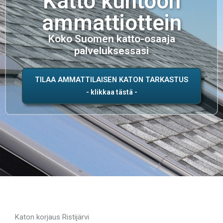
Katto kuntoon
ammattiottein
Koko Suomen katto-osaaja
palveluksessasi
TILAA AMMATTILAISEN KATON TARKASTUS
Katon korjaus Ristijärvi