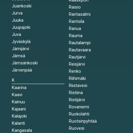
Juankoski
Raisio
Jurva
Rantasalmi
Juuka
Rantsila
Juupajoki
Ranua
Juva
Rauma
Jyväskylä
Rautalampi
Jämijärvi
Rautavaara
Jämsä
Rautjärvi
Jämsänkoski
Reisjärvi
Järvenpää
Renko
Riihimäki
K
Riistavesi
Kaarina
Ristiina
Kaavi
Ristijärvi
Kainuu
Rovaniemi
Kajaani
Ruokolahti
Kalajoki
Ruotsinpyhtää
Kalanti
Ruovesi
Kangasala