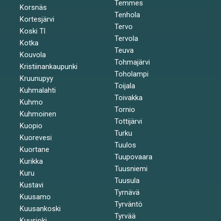
Temmes
Korsnäs
Tenhola
Kortesjärvi
Tervo
Koski Tl
Tervola
Kotka
Teuva
Kouvola
Tohmajärvi
Kristiinankaupunki
Toholampi
Kruunupyy
Toijala
Kuhmalahti
Toivakka
Kuhmo
Tornio
Kuhmoinen
Tottijärvi
Kuopio
Turku
Kuorevesi
Tuulos
Kuortane
Tuupovaara
Kurikka
Tuusniemi
Kuru
Tuusula
Kustavi
Tyrnävä
Kuusamo
Tyrväntö
Kuusankoski
Tyrvää
Kuusjoki