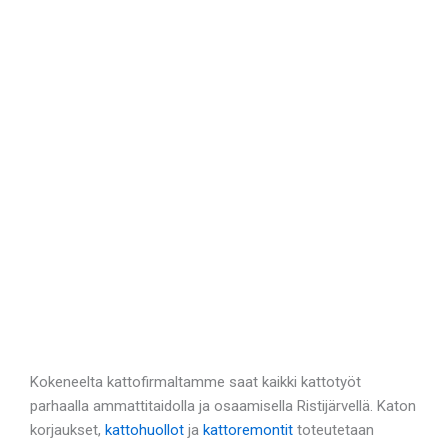
Kokeneelta kattofirmaltamme saat kaikki kattotyöt
parhaalla ammattitaidolla ja osaamisella Ristijärvellä. Katon
korjaukset,
kattohuollot
ja
kattoremontit
toteutetaan