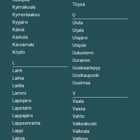
Töysä
Kylmäkoski
Kymenlaakso
U
Kyyjärvi
Ulvila
Kälviä
Urjala
Kärkölä
Utajärvi
Kärsämäki
Utsjoki
Köyliö
Uukuniemi
Uurainen
L
Uusikaarlepyy
Lahti
Uusikaupunki
Laihia
Uusimaa
Laitila
Lammi
V
Lapinjärvi
Vaala
Lapinlahti
Vaasa
Lappajärvi
Vahto
Lappeenranta
Valkeakoski
Lappi
Valkeala
Lapua
Valtimo