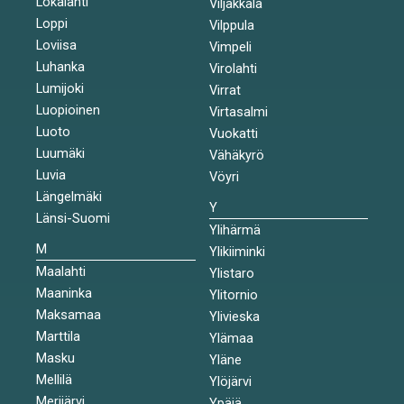
Lokalahti
Viljakkala
Loppi
Vilppula
Loviisa
Vimpeli
Luhanka
Virolahti
Lumijoki
Virrat
Luopioinen
Virtasalmi
Luoto
Vuokatti
Luumäki
Vähäkyrö
Luvia
Vöyri
Längelmäki
Y
Länsi-Suomi
Ylihärmä
M
Ylikiiminki
Maalahti
Ylistaro
Maaninka
Ylitornio
Maksamaa
Ylivieska
Marttila
Ylämaa
Masku
Yläne
Mellilä
Ylöjärvi
Merijärvi
Ypäjä