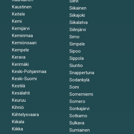
Sievi
Kaustinen
Siikainen
Keitele
Siikajoki
Kemi
Siikalatva
Kemijärvi
Siilinjärvi
Keminmaa
Simo
Kemiönsaari
Simpele
Kempele
Sipoo
Kerava
Sippola
Kerimäki
Siuntio
Keski-Pohjanmaa
Snappertuna
Keski-Suomi
Sodankylä
Kestilä
Soini
Kesälahti
Somerniemi
Keuruu
Somero
Kihniö
Sonkajärvi
Kiihtelysvaara
Sotkamo
Kiikala
Sulkava
Kiikka
Sumiainen