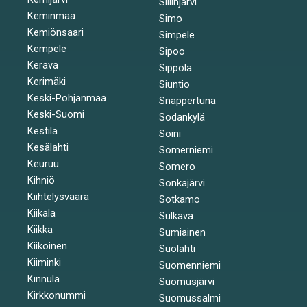
Siilinjärvi
Keminmaa
Simo
Kemiönsaari
Simpele
Kempele
Sipoo
Kerava
Sippola
Kerimäki
Siuntio
Keski-Pohjanmaa
Snappertuna
Keski-Suomi
Sodankylä
Kestilä
Soini
Kesälahti
Somerniemi
Keuruu
Somero
Kihniö
Sonkajärvi
Kiihtelysvaara
Sotkamo
Kiikala
Sulkava
Kiikka
Sumiainen
Kiikoinen
Suolahti
Kiiminki
Suomenniemi
Kinnula
Suomusjärvi
Kirkkonummi
Suomussalmi