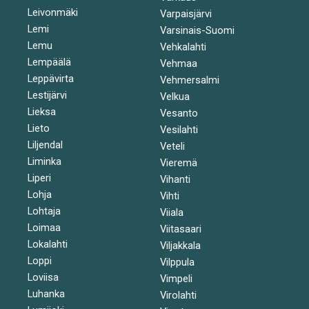
Leivonmäki
Varpaisjärvi
Lemi
Varsinais-Suomi
Lemu
Vehkalahti
Lempäälä
Vehmaa
Leppävirta
Vehmersalmi
Lestijärvi
Velkua
Lieksa
Vesanto
Lieto
Vesilahti
Liljendal
Veteli
Liminka
Vieremä
Liperi
Vihanti
Lohja
Vihti
Lohtaja
Viiala
Loimaa
Viitasaari
Lokalahti
Viljakkala
Loppi
Vilppula
Loviisa
Vimpeli
Luhanka
Virolahti