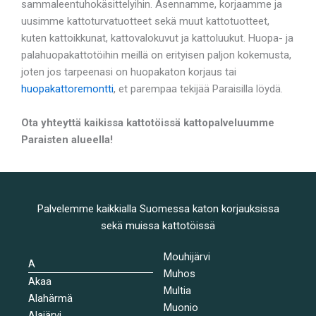
sammaleentuhokäsittelyihin. Asennamme, korjaamme ja
uusimme kattoturvatuotteet sekä muut kattotuotteet,
kuten kattoikkunat, kattovalokuvut ja kattoluukut. Huopa- ja
palahuopakattotöihin meillä on erityisen paljon kokemusta,
joten jos tarpeenasi on huopakaton korjaus tai
huopakattoremontti
, et parempaa tekijää Paraisilla löydä.
Ota yhteyttä kaikissa kattotöissä kattopalveluumme
Paraisten alueella!
Palvelemme kaikkialla Suomessa katon korjauksissa
sekä muissa kattotöissä
Mouhijärvi
A
Muhos
Akaa
Multia
Alahärmä
Muonio
Alajärvi