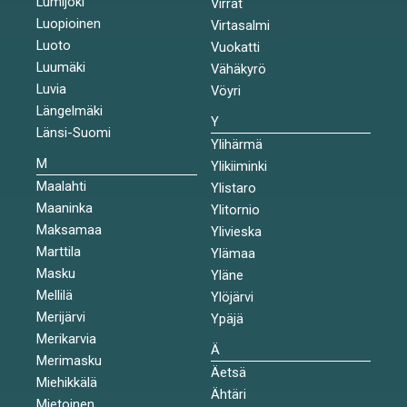
Lumijoki
Virrat
Luopioinen
Virtasalmi
Luoto
Vuokatti
Luumäki
Vähäkyrö
Luvia
Vöyri
Längelmäki
Y
Länsi-Suomi
Ylihärmä
M
Ylikiiminki
Maalahti
Ylistaro
Maaninka
Ylitornio
Maksamaa
Ylivieska
Marttila
Ylämaa
Masku
Yläne
Mellilä
Ylöjärvi
Merijärvi
Ypäjä
Merikarvia
Ä
Merimasku
Äetsä
Miehikkälä
Ähtäri
Mietoinen