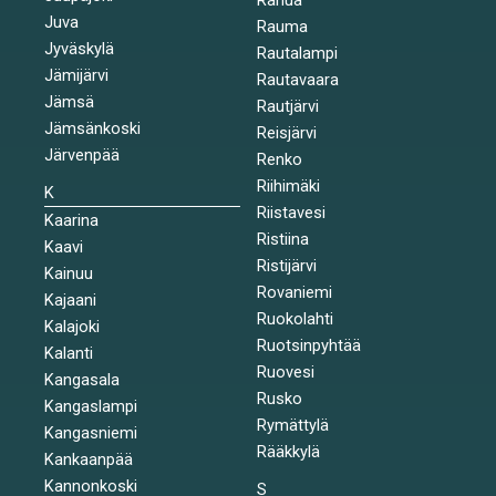
Juva
Rauma
Jyväskylä
Rautalampi
Jämijärvi
Rautavaara
Jämsä
Rautjärvi
Jämsänkoski
Reisjärvi
Järvenpää
Renko
Riihimäki
K
Riistavesi
Kaarina
Ristiina
Kaavi
Ristijärvi
Kainuu
Rovaniemi
Kajaani
Ruokolahti
Kalajoki
Ruotsinpyhtää
Kalanti
Ruovesi
Kangasala
Rusko
Kangaslampi
Rymättylä
Kangasniemi
Rääkkylä
Kankaanpää
Kannonkoski
S