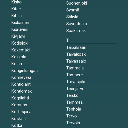
Kisko
Suonenjoki
Kitee
Sysmä
Kittilä
Säkylä
Kiukainen
Säynätsalo
Kiuruvesi
Sääksmäki
Kivijärvi
T
Kodisjoki
Taipalsaari
Kokemäki
Taivalkoski
Kokkola
Taivassalo
Kolari
Tammela
Konginkangas
Tampere
Konnevesi
Tarvasjoki
Kontiolahti
Teerijärvi
Kontiomäki
Teisko
Korpilahti
Temmes
Korsnäs
Tenhola
Kortesjärvi
Tervo
Koski Tl
Tervola
Kotka