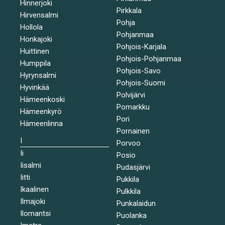
Hinnerjoki
Pirkkala
Hirvensalmi
Pohja
Hollola
Pohjanmaa
Honkajoki
Pohjois-Karjala
Huittinen
Pohjois-Pohjanmaa
Humppila
Pohjois-Savo
Hyrynsalmi
Pohjois-Suomi
Hyvinkää
Polvijärvi
Hämeenkoski
Pomarkku
Hämeenkyrö
Pori
Hämeenlinna
Pornainen
I
Porvoo
Ii
Posio
Iisalmi
Pudasjärvi
Iitti
Pukkila
Ikaalinen
Pulkkila
Ilmajoki
Punkalaidun
Ilomantsi
Puolanka