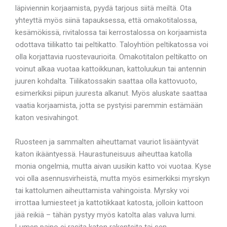
läpiviennin korjaamista, pyydä tarjous siitä meiltä. Ota
yhteyttä myös siinä tapauksessa, että omakotitalossa,
kesämökissä, rivitalossa tai kerrostalossa on korjaamista
odottava tiilikatto tai peltikatto. Taloyhtiön peltikatossa voi
olla korjattavia ruostevaurioita. Omakotitalon peltikatto on
voinut alkaa vuotaa kattoikkunan, kattoluukun tai antennin
juuren kohdalta. Tiilikatossakin saattaa olla kattovuoto,
esimerkiksi piipun juuresta alkanut. Myös aluskate saattaa
vaatia korjaamista, jotta se pystyisi paremmin estämään
katon vesivahingot.
Ruosteen ja sammalten aiheuttamat vauriot lisääntyvät
katon ikääntyessä. Haurastuneisuus aiheuttaa katolla
monia ongelmia, mutta aivan uusikin katto voi vuotaa. Kyse
voi olla asennusvirheistä, mutta myös esimerkiksi myrskyn
tai kattolumen aiheuttamista vahingoista. Myrsky voi
irrottaa lumiesteet ja kattotikkaat katosta, jolloin kattoon
jää reikiä – tähän pystyy myös katolta alas valuva lumi.
Lumen paino ei rasita katon rakenteita tai sen