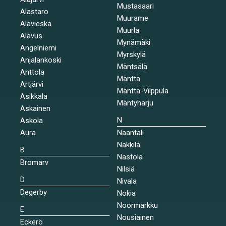
Mustasaari
Alastaro
Muurame
Alavieska
Muurla
Alavus
Mynämäki
Angelniemi
Myrskylä
Anjalankoski
Mäntsälä
Anttola
Mänttä
Artjärvi
Mänttä-Vilppula
Asikkala
Mäntyharju
Askainen
N
Askola
Aura
Naantali
Nakkila
B
Nastola
Bromarv
Nilsiä
D
Nivala
Degerby
Nokia
Noormarkku
E
Nousiainen
Eckerö