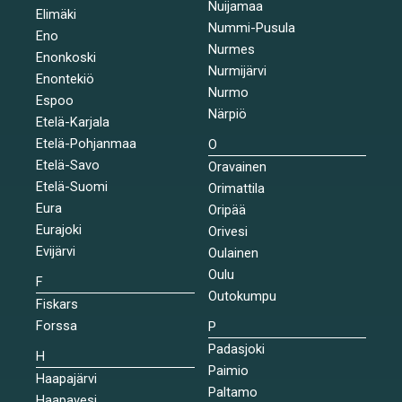
Nuijamaa
Elimäki
Nummi-Pusula
Eno
Nurmes
Enonkoski
Nurmijärvi
Enontekiö
Nurmo
Espoo
Närpiö
Etelä-Karjala
Etelä-Pohjanmaa
O
Etelä-Savo
Oravainen
Etelä-Suomi
Orimattila
Eura
Oripää
Eurajoki
Orivesi
Evijärvi
Oulainen
Oulu
F
Outokumpu
Fiskars
Forssa
P
Padasjoki
H
Paimio
Haapajärvi
Paltamo
Haapavesi