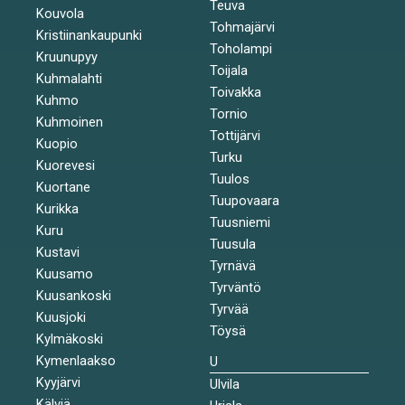
Teuva
Kouvola
Tohmajärvi
Kristiinankaupunki
Toholampi
Kruunupyy
Toijala
Kuhmalahti
Toivakka
Kuhmo
Tornio
Kuhmoinen
Tottijärvi
Kuopio
Turku
Kuorevesi
Tuulos
Kuortane
Tuupovaara
Kurikka
Tuusniemi
Kuru
Tuusula
Kustavi
Tyrnävä
Kuusamo
Tyrväntö
Kuusankoski
Tyrvää
Kuusjoki
Töysä
Kylmäkoski
Kymenlaakso
U
Kyyjärvi
Ulvila
Kälviä