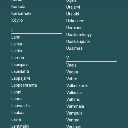
Urjala
Kärkölä
Utajärvi
Kärsämäki
Utsjoki
Köyliö
Uukuniemi
Uurainen
L
Uusikaarlepyy
Lahti
Uusikaupunki
Laihia
Uusimaa
Laitila
Lammi
V
Lapinjärvi
Vaala
Lapinlahti
Vaasa
Lappajärvi
Vahto
Lappeenranta
Valkeakoski
Lappi
Valkeala
Lapua
Valtimo
Lapväärtti
Vammala
Laukaa
Vampula
Lavia
Vantaa
Lehtimäki
Varkaus