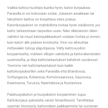
Vaikka kattoa huoltaisi kuinka hyvin, katon korjauksia
Paraisilla ei voi kokonaan estää. Jokaisen asiakkaan tai
taloyhtiön kattoa on korjattava edes joskus.
Katonkorjaukset on mahdollista hoitaa hyvin edullisesti, jos
katto tarkastetaan tarpeeksi usein. Näin rikkinäisten tiilien
vaihdot tai muut katonpaikkaukset voidaan hoitaa jo ennen,
kuin katon alle pääsee kosteutta. Vesi voi aiheuttaa
mittaviakin tuhoja yläpohjassa. Välty kattovuodon
korjaamiselta, märkien villojen vaihdolta ja kattorakenteiden
uusimiselta, ja tilaa kattotarkastukset kahdesti vuodessa!
Teemme niin kattotarkastukset kuin kaikki
kattokorjauksetkin sekä Paraisilla että Brändössä,
Sottungassa, Kökarissa, Kemiönsaaressa, Sauvossa,
Kaarinassa, Turussa, Naantalissa ja Kustavissa.
Palahuopakaton ja huopakaton korjaaminen sujuu
Kattokorjaus-palvelulta varsin timanttisesti. Tarvittiinpa
sauman tiivistystä, kattoreikien paikkaamista tai vuotavan