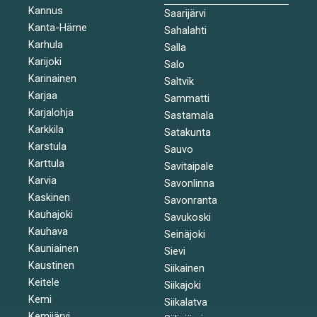
Kannus
Saarijärvi
Kanta-Häme
Sahalahti
Karhula
Salla
Karijoki
Salo
Karinainen
Saltvik
Karjaa
Sammatti
Karjalohja
Sastamala
Karkkila
Satakunta
Karstula
Sauvo
Karttula
Savitaipale
Karvia
Savonlinna
Kaskinen
Savonranta
Kauhajoki
Savukoski
Kauhava
Seinäjoki
Kauniainen
Sievi
Kaustinen
Siikainen
Keitele
Siikajoki
Kemi
Siikalatva
Kemijärvi