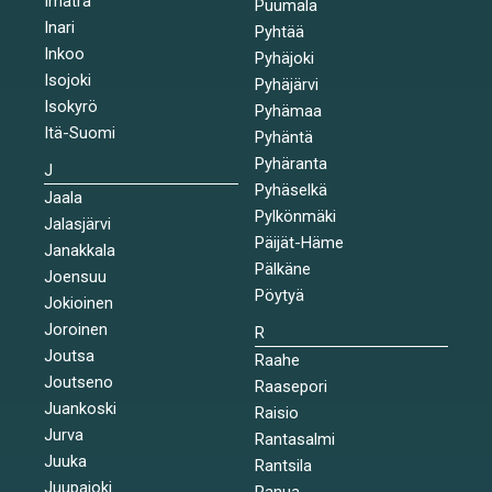
Imatra
Puumala
Inari
Pyhtää
Inkoo
Pyhäjoki
Isojoki
Pyhäjärvi
Isokyrö
Pyhämaa
Itä-Suomi
Pyhäntä
Pyhäranta
J
Pyhäselkä
Jaala
Pylkönmäki
Jalasjärvi
Päijät-Häme
Janakkala
Pälkäne
Joensuu
Pöytyä
Jokioinen
Joroinen
R
Joutsa
Raahe
Joutseno
Raasepori
Juankoski
Raisio
Jurva
Rantasalmi
Juuka
Rantsila
Juupajoki
Ranua