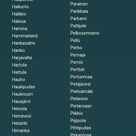
Parainen
Hailuoto
Parikkala
Halikko
Parkano
Halsua
Pattijoki
Hamina
Pelkosenniemi
Hammarland
Pello
Hankasalmi
Perho
Hanko
Pernaja
Harjavalta
Perniö
Hartola
Pertteli
Hattula
Pertunmaa
Hauho
Petäjävesi
Haukipudas
Pieksämäki
Haukivuori
Pielavesi
Hausjärvi
Pietarsaari
Heinola
Piikkiö
Heinävesi
Piippola
Helsinki
Pihtipudas
Himanka
Pirkanmaa