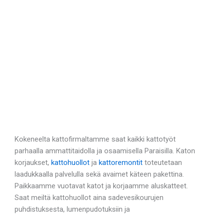
Kokeneelta kattofirmaltamme saat kaikki kattotyöt
parhaalla ammattitaidolla ja osaamisella Paraisilla. Katon
korjaukset,
kattohuollot
ja
kattoremontit
toteutetaan
laadukkaalla palvelulla sekä avaimet käteen pakettina.
Paikkaamme vuotavat katot ja korjaamme aluskatteet.
Saat meiltä kattohuollot aina sadevesikourujen
puhdistuksesta, lumenpudotuksiin ja