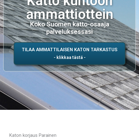
Katto kuntoon
ammattiottein
Koko Suomen katto-osaaja
palveluksessasi
TILAA AMMATTILAISEN KATON TARKASTUS
Katon korjaus Parainen