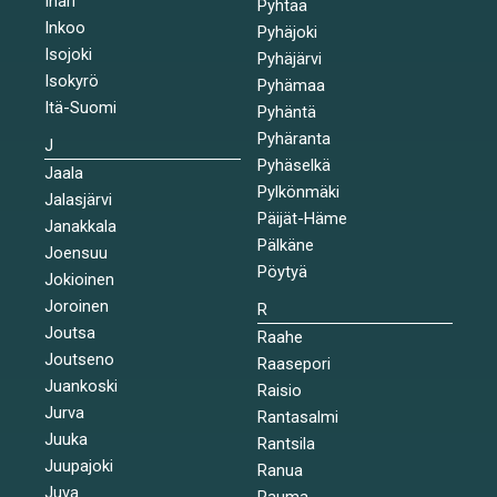
Inari
Pyhtää
Inkoo
Pyhäjoki
Isojoki
Pyhäjärvi
Isokyrö
Pyhämaa
Itä-Suomi
Pyhäntä
Pyhäranta
J
Pyhäselkä
Jaala
Pylkönmäki
Jalasjärvi
Päijät-Häme
Janakkala
Pälkäne
Joensuu
Pöytyä
Jokioinen
Joroinen
R
Joutsa
Raahe
Joutseno
Raasepori
Juankoski
Raisio
Jurva
Rantasalmi
Juuka
Rantsila
Juupajoki
Ranua
Juva
Rauma