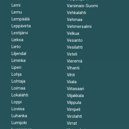
Lemi
Varsinais-Suomi
Lemu
Vehkalahti
Lempäälä
Vehmaa
Leppävirta
Vehmersalmi
Lestijärvi
Velkua
Lieksa
Vesanto
Lieto
Vesilahti
Liljendal
Veteli
Liminka
Vieremä
Liperi
Vihanti
Lohja
Vihti
Lohtaja
Viiala
Loimaa
Viitasaari
Lokalahti
Viljakkala
Loppi
Vilppula
Loviisa
Vimpeli
Luhanka
Virolahti
Lumijoki
Virrat