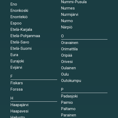
Nummi-Pusula
Eno
Nurmes
Enonkoski
Nurmijärvi
Enontekiö
Nurmo
Espoo
Närpiö
Etelä-Karjala
Etelä-Pohjanmaa
O
Etelä-Savo
Oravainen
Etelä-Suomi
Orimattila
Eura
Oripää
Eurajoki
Orivesi
Evijärvi
Oulainen
Oulu
F
Outokumpu
Fiskars
Forssa
P
Padasjoki
H
Paimio
Haapajärvi
Paltamo
Haapavesi
Parainen
Hailuoto