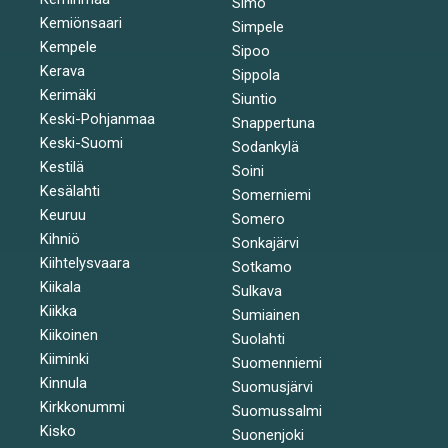
Simo
Kemiönsaari
Simpele
Kempele
Sipoo
Kerava
Sippola
Kerimäki
Siuntio
Keski-Pohjanmaa
Snappertuna
Keski-Suomi
Sodankylä
Kestilä
Soini
Kesälahti
Somerniemi
Keuruu
Somero
Kihniö
Sonkajärvi
Kiihtelysvaara
Sotkamo
Kiikala
Sulkava
Kiikka
Sumiainen
Kiikoinen
Suolahti
Kiiminki
Suomenniemi
Kinnula
Suomusjärvi
Kirkkonummi
Suomussalmi
Kisko
Suonenjoki