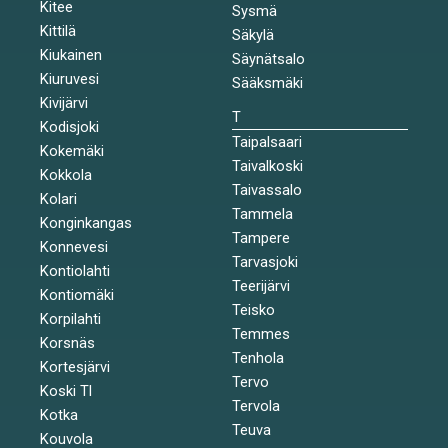
Kitee
Sysmä
Kittilä
Säkylä
Kiukainen
Säynätsalo
Kiuruvesi
Sääksmäki
Kivijärvi
T
Kodisjoki
Taipalsaari
Kokemäki
Taivalkoski
Kokkola
Taivassalo
Kolari
Tammela
Konginkangas
Tampere
Konnevesi
Tarvasjoki
Kontiolahti
Teerijärvi
Kontiomäki
Teisko
Korpilahti
Temmes
Korsnäs
Tenhola
Kortesjärvi
Tervo
Koski Tl
Tervola
Kotka
Teuva
Kouvola