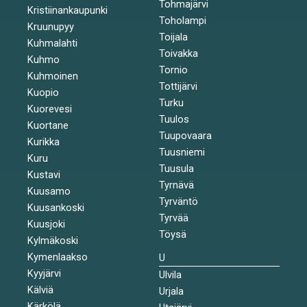
Tohmajärvi
Kristiinankaupunki
Toholampi
Kruunupyy
Toijala
Kuhmalahti
Toivakka
Kuhmo
Tornio
Kuhmoinen
Tottijärvi
Kuopio
Turku
Kuorevesi
Tuulos
Kuortane
Tuupovaara
Kurikka
Tuusniemi
Kuru
Tuusula
Kustavi
Tyrnävä
Kuusamo
Tyrväntö
Kuusankoski
Tyrvää
Kuusjoki
Töysä
Kylmäkoski
Kymenlaakso
U
Kyyjärvi
Ulvila
Kälviä
Urjala
Kärkölä