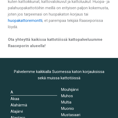
kuten kattoikkunat, kattovalokuvut ja kattoluukut. Huopa- ja
palahuopakattotöihin meillä on erityisen paljon kokemusta,
joten jos tarpeenasi on huopakaton korjaus tai
huopakattoremontti
, et parempaa tekijää Raaseporissa
löydä.
Ota yhteyttä kaikissa kattotöissä kattopalveluumme
Raaseporin alueella!
Palvelemme kaikkialla Suomessa katon korjauksissa
sekä muissa kattotöissä
Mouhijärvi
A
Muhos
Akaa
Multia
Alahärmä
Muonio
Alajärvi
Mustasaari
Alastaro