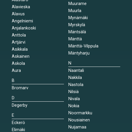
Muurame
Alavieska
Muurla
Alavus
Mynämäki
Angelniemi
Myrskylä
Anjalankoski
Mäntsälä
Anttola
Mänttä
Artjärvi
Mänttä-Vilppula
Asikkala
Mäntyharju
Askainen
N
Askola
Aura
Naantali
Nakkila
B
Nastola
Bromarv
Nilsiä
D
Nivala
Degerby
Nokia
Noormarkku
E
Nousiainen
Eckerö
Nuijamaa
Elimäki