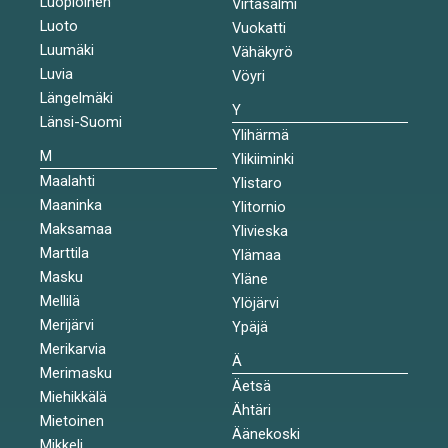
Luopioinen
Virtasalmi
Luoto
Vuokatti
Luumäki
Vähäkyrö
Luvia
Vöyri
Längelmäki
Y
Länsi-Suomi
Ylihärmä
M
Ylikiiminki
Maalahti
Ylistaro
Maaninka
Ylitornio
Maksamaa
Ylivieska
Marttila
Ylämaa
Masku
Yläne
Mellilä
Ylöjärvi
Merijärvi
Ypäjä
Merikarvia
Ä
Merimasku
Äetsä
Miehikkälä
Ähtäri
Mietoinen
Äänekoski
Mikkeli