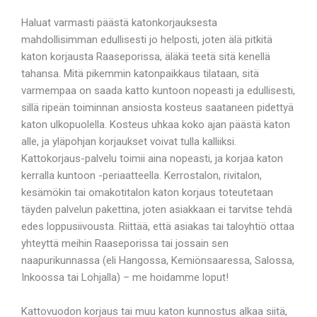
Haluat varmasti päästä katonkorjauksesta
mahdollisimman edullisesti jo helposti, joten älä pitkitä
katon korjausta Raaseporissa, äläkä teetä sitä kenellä
tahansa. Mitä pikemmin katonpaikkaus tilataan, sitä
varmempaa on saada katto kuntoon nopeasti ja edullisesti,
sillä ripeän toiminnan ansiosta kosteus saataneen pidettyä
katon ulkopuolella. Kosteus uhkaa koko ajan päästä katon
alle, ja yläpohjan korjaukset voivat tulla kalliiksi.
Kattokorjaus-palvelu toimii aina nopeasti, ja korjaa katon
kerralla kuntoon -periaatteella. Kerrostalon, rivitalon,
kesämökin tai omakotitalon katon korjaus toteutetaan
täyden palvelun pakettina, joten asiakkaan ei tarvitse tehdä
edes loppusiivousta. Riittää, että asiakas tai taloyhtiö ottaa
yhteyttä meihin Raaseporissa tai jossain sen
naapurikunnassa (eli Hangossa, Kemiönsaaressa, Salossa,
Inkoossa tai Lohjalla) – me hoidamme loput!
Kattovuodon korjaus tai muu katon kunnostus alkaa siitä,