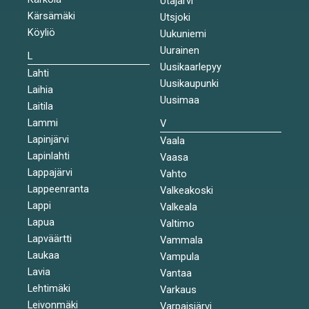
Utajärvi
Kärsämäki
Utsjoki
Köyliö
Uukuniemi
Uurainen
L
Uusikaarlepyy
Lahti
Uusikaupunki
Laihia
Uusimaa
Laitila
Lammi
V
Lapinjärvi
Vaala
Lapinlahti
Vaasa
Lappajärvi
Vahto
Lappeenranta
Valkeakoski
Lappi
Valkeala
Lapua
Valtimo
Lapväärtti
Vammala
Laukaa
Vampula
Lavia
Vantaa
Lehtimäki
Varkaus
Leivonmäki
Varpaisjärvi