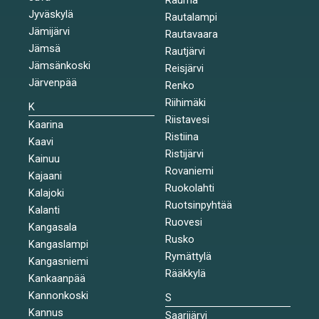
Jyväskylä
Rautalampi
Jämijärvi
Rautavaara
Jämsä
Rautjärvi
Jämsänkoski
Reisjärvi
Järvenpää
Renko
Riihimäki
K
Riistavesi
Kaarina
Ristiina
Kaavi
Ristijärvi
Kainuu
Rovaniemi
Kajaani
Ruokolahti
Kalajoki
Ruotsinpyhtää
Kalanti
Ruovesi
Kangasala
Rusko
Kangaslampi
Rymättylä
Kangasniemi
Rääkkylä
Kankaanpää
Kannonkoski
S
Kannus
Saarijärvi