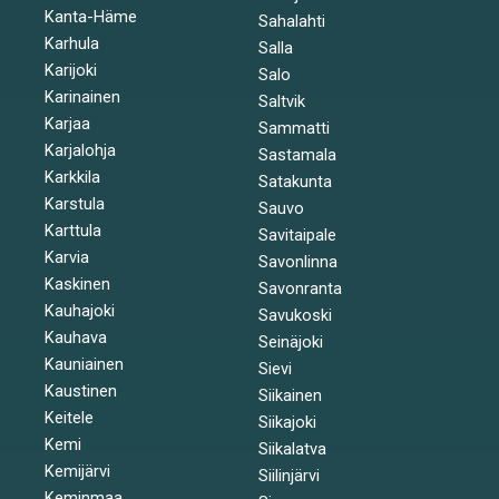
Kanta-Häme
Sahalahti
Karhula
Salla
Karijoki
Salo
Karinainen
Saltvik
Karjaa
Sammatti
Karjalohja
Sastamala
Karkkila
Satakunta
Karstula
Sauvo
Karttula
Savitaipale
Karvia
Savonlinna
Kaskinen
Savonranta
Kauhajoki
Savukoski
Kauhava
Seinäjoki
Kauniainen
Sievi
Kaustinen
Siikainen
Keitele
Siikajoki
Kemi
Siikalatva
Kemijärvi
Siilinjärvi
Keminmaa