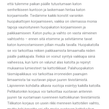
että tulemme paikan päälle tutustumaan katon
senhetkiseen kuntoon ja laskemaan hintaa katon
korjaamiselle. Tiedämme kaikki konstit varsinkin
huopakattojen korjaamiseen, vaikka on olemassa monia
tapoja vaurioituneen huopakaton korjaamiseen ja
paikkaamiseen. Katon purku ja vaihto on vasta viimeinen
vaihtoehto – ennen sitä etsimme ja selvitämme tavat
katon kunnostamiseen jollain muulla tavalla. Huopakatolla
se voi tarkoittaa reikien paikkaamista liimaamalla niiden
päälle paikkapala. Reikiä on voinut syntyä vaikkapa siinä
vaiheessa, kun lumi on valunut alas katolta ja repinyt
mukaansa lumiesteet tai kattotikkaat. Palahuopakaton
täsmäpaikkaus voi tarkoittaa irronneiden paanujen
liimaamista tai vuotavan piipun juuren tiivistämistä.
Läpiviennin kohdalta alkavia vuotoja esiintyy kaikilla katoilla.
Peltikatonkin korjaus voi tarkoittaa vuotavan antennin
juuren tai vuotamaan ruvenneen kattoikkunan tiivistämistä.
Tiilikaton korjaus on usein rikki menneen kattotiilen vaihto,
mutta toki tarvetta voi olla myös vuotavan kattoluukun