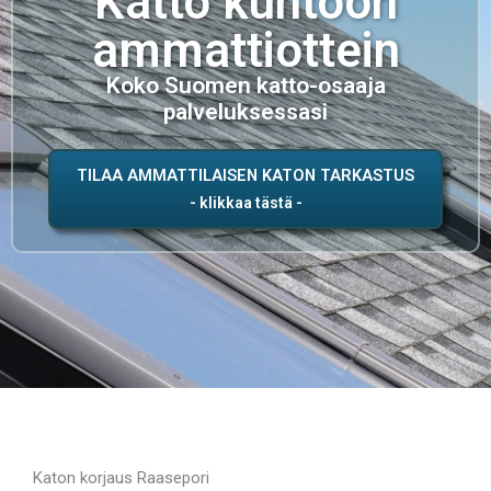
Katto kuntoon
ammattiottein
Koko Suomen katto-osaaja
palveluksessasi
TILAA AMMATTILAISEN KATON TARKASTUS
Katon korjaus Raasepori