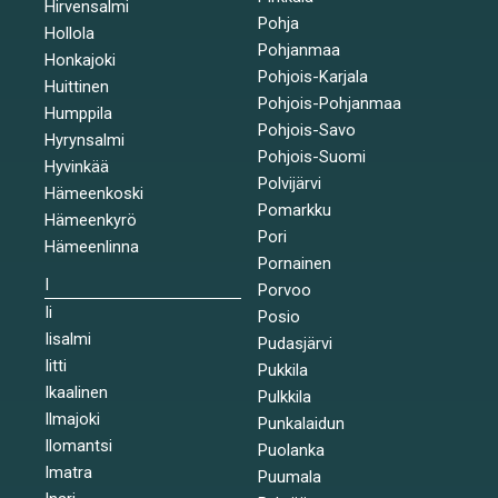
Hirvensalmi
Pohja
Hollola
Pohjanmaa
Honkajoki
Pohjois-Karjala
Huittinen
Pohjois-Pohjanmaa
Humppila
Pohjois-Savo
Hyrynsalmi
Pohjois-Suomi
Hyvinkää
Polvijärvi
Hämeenkoski
Pomarkku
Hämeenkyrö
Pori
Hämeenlinna
Pornainen
I
Porvoo
Ii
Posio
Iisalmi
Pudasjärvi
Iitti
Pukkila
Ikaalinen
Pulkkila
Ilmajoki
Punkalaidun
Ilomantsi
Puolanka
Imatra
Puumala