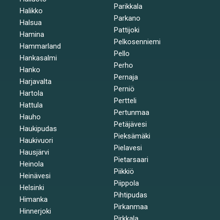
Parikkala
Halikko
Parkano
Halsua
Pattijoki
Hamina
Pelkosenniemi
Hammarland
Pello
Hankasalmi
Perho
Hanko
Pernaja
Harjavalta
Perniö
Hartola
Pertteli
Hattula
Pertunmaa
Hauho
Petäjävesi
Haukipudas
Pieksämäki
Haukivuori
Pielavesi
Hausjärvi
Pietarsaari
Heinola
Piikkiö
Heinävesi
Piippola
Helsinki
Pihtipudas
Himanka
Pirkanmaa
Hinnerjoki
Pirkkala