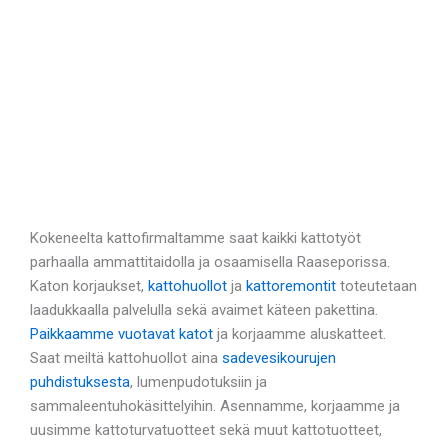
Kokeneelta kattofirmaltamme saat kaikki kattotyöt
parhaalla ammattitaidolla ja osaamisella Raaseporissa.
Katon korjaukset,
kattohuollot
ja
kattoremontit
toteutetaan
laadukkaalla palvelulla sekä avaimet käteen pakettina.
Paikkaamme vuotavat katot
ja korjaamme aluskatteet.
Saat meiltä kattohuollot aina
sadevesikourujen
puhdistuksesta
, lumenpudotuksiin ja
sammaleentuhokäsittelyihin. Asennamme, korjaamme ja
uusimme kattoturvatuotteet sekä muut kattotuotteet,