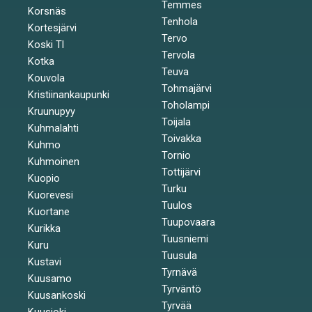
Temmes
Korsnäs
Tenhola
Kortesjärvi
Tervo
Koski Tl
Tervola
Kotka
Teuva
Kouvola
Tohmajärvi
Kristiinankaupunki
Toholampi
Kruunupyy
Toijala
Kuhmalahti
Toivakka
Kuhmo
Tornio
Kuhmoinen
Tottijärvi
Kuopio
Turku
Kuorevesi
Tuulos
Kuortane
Tuupovaara
Kurikka
Tuusniemi
Kuru
Tuusula
Kustavi
Tyrnävä
Kuusamo
Tyrväntö
Kuusankoski
Tyrvää
Kuusjoki