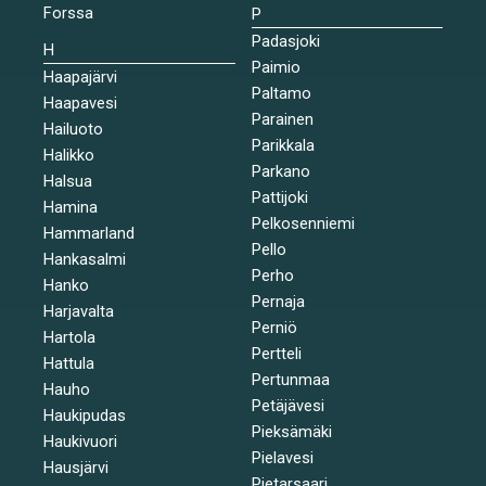
Forssa
P
Padasjoki
H
Paimio
Haapajärvi
Paltamo
Haapavesi
Parainen
Hailuoto
Parikkala
Halikko
Parkano
Halsua
Pattijoki
Hamina
Pelkosenniemi
Hammarland
Pello
Hankasalmi
Perho
Hanko
Pernaja
Harjavalta
Perniö
Hartola
Pertteli
Hattula
Pertunmaa
Hauho
Petäjävesi
Haukipudas
Pieksämäki
Haukivuori
Pielavesi
Hausjärvi
Pietarsaari