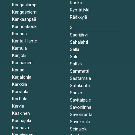
Rusko
Kangaslampi
Rymättylä
Kangasniemi
Rääkkylä
Kankaanpää
Kannonkoski
S
Kannus
Saarijärvi
Kanta-Häme
Sahalahti
Karhula
Salla
Karijoki
Salo
Karinainen
Saltvik
Karjaa
Sammatti
Karjalohja
Sastamala
Karkkila
Satakunta
Karstula
Sauvo
Karttula
Savitaipale
Karvia
Savonlinna
Kaskinen
Savonranta
Kauhajoki
Savukoski
Kauhava
Seinäjoki
Kauniainen