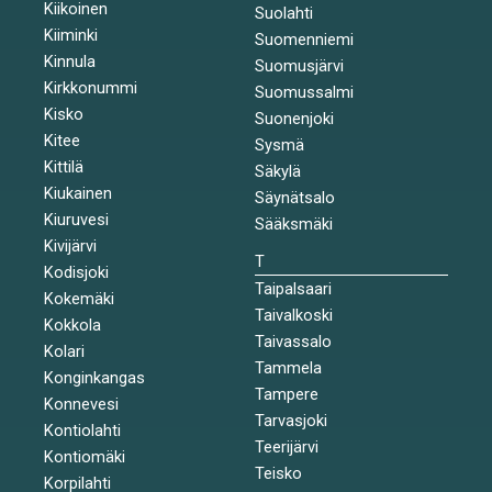
Kiikoinen
Suolahti
Kiiminki
Suomenniemi
Kinnula
Suomusjärvi
Kirkkonummi
Suomussalmi
Kisko
Suonenjoki
Kitee
Sysmä
Kittilä
Säkylä
Kiukainen
Säynätsalo
Kiuruvesi
Sääksmäki
Kivijärvi
T
Kodisjoki
Taipalsaari
Kokemäki
Taivalkoski
Kokkola
Taivassalo
Kolari
Tammela
Konginkangas
Tampere
Konnevesi
Tarvasjoki
Kontiolahti
Teerijärvi
Kontiomäki
Teisko
Korpilahti