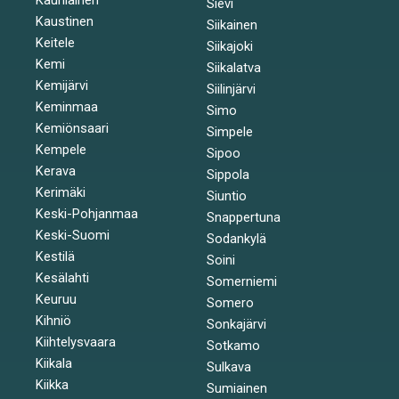
Sievi
Kaustinen
Siikainen
Keitele
Siikajoki
Kemi
Siikalatva
Kemijärvi
Siilinjärvi
Keminmaa
Simo
Kemiönsaari
Simpele
Kempele
Sipoo
Kerava
Sippola
Kerimäki
Siuntio
Keski-Pohjanmaa
Snappertuna
Keski-Suomi
Sodankylä
Kestilä
Soini
Kesälahti
Somerniemi
Keuruu
Somero
Kihniö
Sonkajärvi
Kiihtelysvaara
Sotkamo
Kiikala
Sulkava
Kiikka
Sumiainen