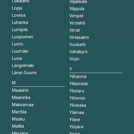
Lokalahti
Viljakkala
Loppi
Vilppula
Loviisa
Vimpeli
Luhanka
Virolahti
Lumijoki
Virrat
Luopioinen
Virtasalmi
Luoto
Vuokatti
Luumäki
Vähäkyrö
Luvia
Vöyri
Längelmäki
Y
Länsi-Suomi
Ylihärmä
M
Ylikiiminki
Maalahti
Ylistaro
Maaninka
Ylitornio
Maksamaa
Ylivieska
Marttila
Ylämaa
Masku
Yläne
Mellilä
Ylöjärvi
Merijärvi
Ypäjä