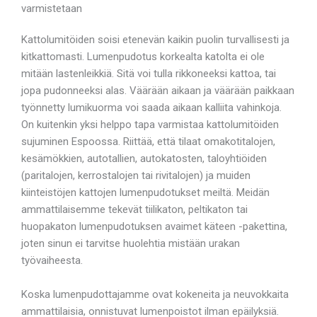
varmistetaan
Kattolumitöiden soisi etenevän kaikin puolin turvallisesti ja
kitkattomasti. Lumenpudotus korkealta katolta ei ole
mitään lastenleikkiä. Sitä voi tulla rikkoneeksi kattoa, tai
jopa pudonneeksi alas. Väärään aikaan ja väärään paikkaan
työnnetty lumikuorma voi saada aikaan kalliita vahinkoja.
On kuitenkin yksi helppo tapa varmistaa kattolumitöiden
sujuminen Espoossa. Riittää, että tilaat omakotitalojen,
kesämökkien, autotallien, autokatosten, taloyhtiöiden
(paritalojen, kerrostalojen tai rivitalojen) ja muiden
kiinteistöjen kattojen lumenpudotukset meiltä. Meidän
ammattilaisemme tekevät tiilikaton, peltikaton tai
huopakaton lumenpudotuksen avaimet käteen -pakettina,
joten sinun ei tarvitse huolehtia mistään urakan
työvaiheesta.
Koska lumenpudottajamme ovat kokeneita ja neuvokkaita
ammattilaisia, onnistuvat lumenpoistot ilman epäilyksiä.