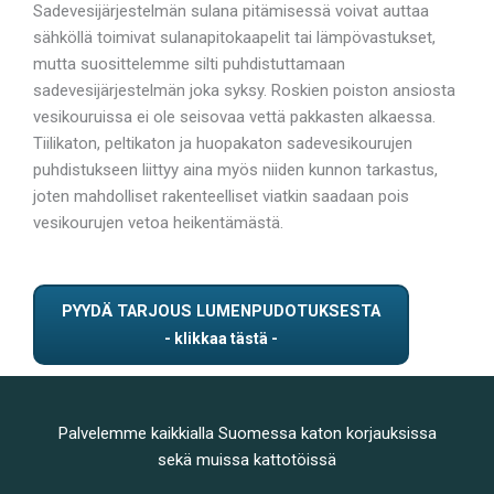
Sadevesijärjestelmän sulana pitämisessä voivat auttaa
sähköllä toimivat sulanapitokaapelit tai lämpövastukset,
mutta suosittelemme silti puhdistuttamaan
sadevesijärjestelmän joka syksy. Roskien poiston ansiosta
vesikouruissa ei ole seisovaa vettä pakkasten alkaessa.
Tiilikaton, peltikaton ja huopakaton sadevesikourujen
puhdistukseen liittyy aina myös niiden kunnon tarkastus,
joten mahdolliset rakenteelliset viatkin saadaan pois
vesikourujen vetoa heikentämästä.
PYYDÄ TARJOUS LUMENPUDOTUKSESTA
Palvelemme kaikkialla Suomessa katon korjauksissa
sekä muissa kattotöissä