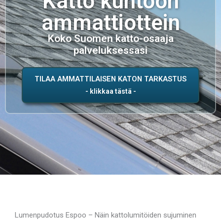
Katto kuntoon
ammattiottein
Koko Suomen katto-osaaja
palveluksessasi
TILAA AMMATTILAISEN KATON TARKASTUS
Lumenpudotus Espoo – Näin kattolumitöiden sujuminen