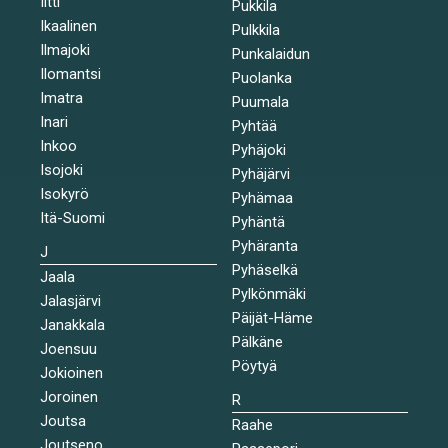
Iitti
Pukkila
Ikaalinen
Pulkkila
Ilmajoki
Punkalaidun
Ilomantsi
Puolanka
Imatra
Puumala
Inari
Pyhtää
Inkoo
Pyhäjoki
Isojoki
Pyhäjärvi
Isokyrö
Pyhämaa
Itä-Suomi
Pyhäntä
Pyhäranta
J
Pyhäselkä
Jaala
Pylkönmäki
Jalasjärvi
Päijät-Häme
Janakkala
Pälkäne
Joensuu
Pöytyä
Jokioinen
Joroinen
R
Joutsa
Raahe
Joutseno