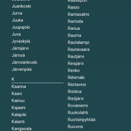
Raasepori
Juankoski
Raisio
Jurva
Rantasalmi
Juuka
Rantsila
Juupajoki
Ranua
Juva
Rauma
Jyväskylä
Rautalampi
Jämijärvi
Rautavaara
Jämsä
Rautjärvi
Jämsänkoski
Reisjärvi
Järvenpää
Renko
Riihimäki
K
Riistavesi
Kaarina
Ristiina
Kaavi
Ristijärvi
Kainuu
Rovaniemi
Kajaani
Ruokolahti
Kalajoki
Ruotsinpyhtää
Kalanti
Ruovesi
Kangasala