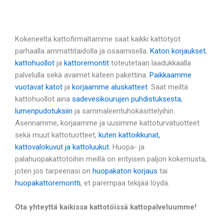
Kokeneelta kattofirmaltamme saat kaikki kattotyöt
parhaalla ammattitaidolla ja osaamisella.
Katon korjaukset
,
kattohuollot
ja
kattoremontit
toteutetaan laadukkaalla
palvelulla sekä avaimet käteen pakettina.
Paikkaamme
vuotavat katot
ja
korjaamme aluskatteet
. Saat meiltä
kattohuollot aina
sadevesikourujen puhdistuksesta
,
lumenpudotuksiin
ja sammaleentuhokäsittelyihin.
Asennamme, korjaamme ja uusimme kattoturvatuotteet
sekä muut kattotuotteet,
kuten kattoikkunat,
kattovalokuvut ja kattoluukut
. Huopa- ja
palahuopakattotöihin meillä on erityisen paljon kokemusta,
joten jos tarpeenasi on
huopakaton korjaus
tai
huopakattoremontti
, et parempaa tekijää löydä.
Ota yhteyttä kaikissa kattotöissä kattopalveluumme!