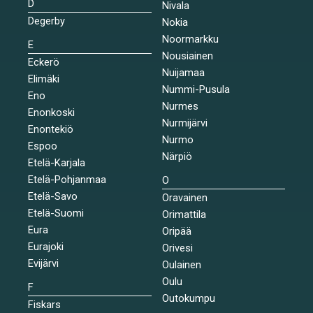
D
Nivala
Degerby
Nokia
Noormarkku
E
Nousiainen
Eckerö
Nuijamaa
Elimäki
Nummi-Pusula
Eno
Nurmes
Enonkoski
Nurmijärvi
Enontekiö
Nurmo
Espoo
Närpiö
Etelä-Karjala
Etelä-Pohjanmaa
O
Etelä-Savo
Oravainen
Etelä-Suomi
Orimattila
Eura
Oripää
Eurajoki
Orivesi
Evijärvi
Oulainen
Oulu
F
Outokumpu
Fiskars