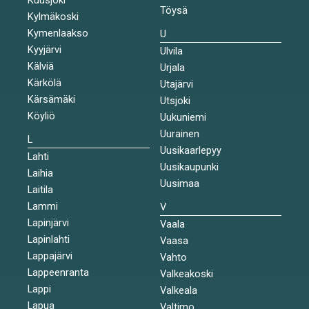
Töysä
Kylmäkoski
Kymenlaakso
U
Kyyjärvi
Ulvila
Kälviä
Urjala
Kärkölä
Utajärvi
Kärsämäki
Utsjoki
Köyliö
Uukuniemi
Uurainen
L
Uusikaarlepyy
Lahti
Uusikaupunki
Laihia
Uusimaa
Laitila
Lammi
V
Lapinjärvi
Vaala
Lapinlahti
Vaasa
Lappajärvi
Vahto
Lappeenranta
Valkeakoski
Lappi
Valkeala
Lapua
Valtimo