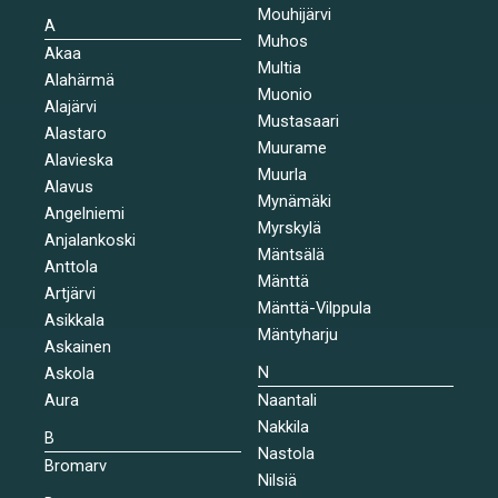
Mouhijärvi
A
Muhos
Akaa
Multia
Alahärmä
Muonio
Alajärvi
Mustasaari
Alastaro
Muurame
Alavieska
Muurla
Alavus
Mynämäki
Angelniemi
Myrskylä
Anjalankoski
Mäntsälä
Anttola
Mänttä
Artjärvi
Mänttä-Vilppula
Asikkala
Mäntyharju
Askainen
N
Askola
Aura
Naantali
Nakkila
B
Nastola
Bromarv
Nilsiä