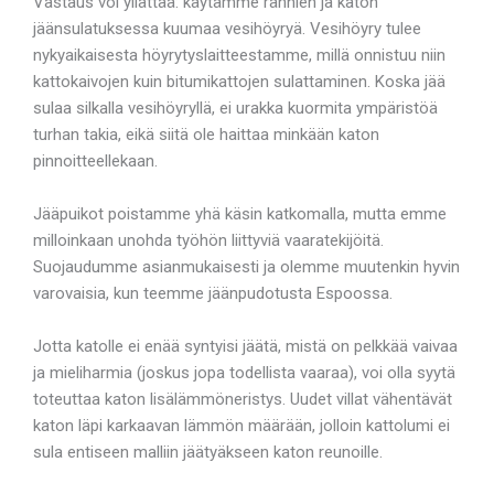
Vastaus voi yllättää: käytämme rännien ja katon
jäänsulatuksessa kuumaa vesihöyryä. Vesihöyry tulee
nykyaikaisesta höyrytyslaitteestamme, millä onnistuu niin
kattokaivojen kuin bitumikattojen sulattaminen. Koska jää
sulaa silkalla vesihöyryllä, ei urakka kuormita ympäristöä
turhan takia, eikä siitä ole haittaa minkään katon
pinnoitteellekaan.
Jääpuikot poistamme yhä käsin katkomalla, mutta emme
milloinkaan unohda työhön liittyviä vaaratekijöitä.
Suojaudumme asianmukaisesti ja olemme muutenkin hyvin
varovaisia, kun teemme jäänpudotusta Espoossa.
Jotta katolle ei enää syntyisi jäätä, mistä on pelkkää vaivaa
ja mieliharmia (joskus jopa todellista vaaraa), voi olla syytä
toteuttaa katon lisälämmöneristys. Uudet villat vähentävät
katon läpi karkaavan lämmön määrään, jolloin kattolumi ei
sula entiseen malliin jäätyäkseen katon reunoille.