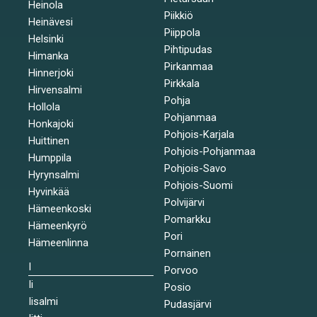
Heinola
Piikkiö
Heinävesi
Piippola
Helsinki
Pihtipudas
Himanka
Pirkanmaa
Hinnerjoki
Pirkkala
Hirvensalmi
Pohja
Hollola
Pohjanmaa
Honkajoki
Pohjois-Karjala
Huittinen
Pohjois-Pohjanmaa
Humppila
Pohjois-Savo
Hyrynsalmi
Pohjois-Suomi
Hyvinkää
Polvijärvi
Hämeenkoski
Pomarkku
Hämeenkyrö
Pori
Hämeenlinna
Pornainen
I
Porvoo
Ii
Posio
Iisalmi
Pudasjärvi