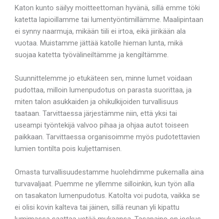
Katon kunto säilyy moitteettoman hyvänä, sillä emme töki
katetta lapioillamme tai lumentyöntimillämme. Maalipintaan
ei synny naarmuja, mikään tiili ei irtoa, eikä jiirikään ala
vuotaa. Muistamme jättää katolle hieman lunta, mikä
suojaa katetta työvälineiltämme ja kengiltämme.
Suunnittelemme jo etukäteen sen, minne lumet voidaan
pudottaa, milloin lumenpudotus on parasta suorittaa, ja
miten talon asukkaiden ja ohikulkijoiden turvallisuus
taataan. Tarvittaessa järjestämme niin, että yksi tai
useampi työntekijä valvoo pihaa ja ohjaa autot toiseen
paikkaan. Tarvittaessa organisoimme myös pudotettavien
lumien tontilta pois kuljettamisen.
Omasta turvallisuudestamme huolehdimme pukemalla aina
turvavaljaat. Puemme ne yllemme silloinkin, kun työn alla
on tasakaton lumenpudotus. Katolta voi pudota, vaikka se
ei olisi kovin kalteva tai jäinen, sillä reunan yli kipattu
lumimassa saattaa vetää mukaansa. Tasapaino on joskus