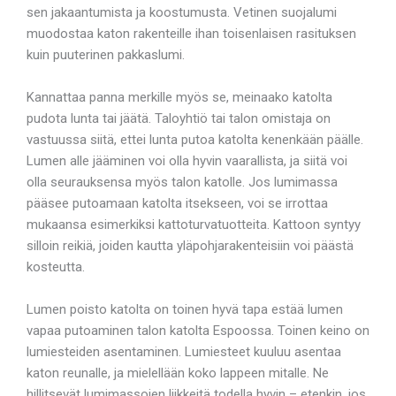
sen jakaantumista ja koostumusta. Vetinen suojalumi
muodostaa katon rakenteille ihan toisenlaisen rasituksen
kuin puuterinen pakkaslumi.
Kannattaa panna merkille myös se, meinaako katolta
pudota lunta tai jäätä. Taloyhtiö tai talon omistaja on
vastuussa siitä, ettei lunta putoa katolta kenenkään päälle.
Lumen alle jääminen voi olla hyvin vaarallista, ja siitä voi
olla seurauksensa myös talon katolle. Jos lumimassa
pääsee putoamaan katolta itsekseen, voi se irrottaa
mukaansa esimerkiksi kattoturvatuotteita. Kattoon syntyy
silloin reikiä, joiden kautta yläpohjarakenteisiin voi päästä
kosteutta.
Lumen poisto katolta on toinen hyvä tapa estää lumen
vapaa putoaminen talon katolta Espoossa. Toinen keino on
lumiesteiden asentaminen. Lumiesteet kuuluu asentaa
katon reunalle, ja mielellään koko lappeen mitalle. Ne
hillitsevät lumimassojen liikkeitä todella hyvin – etenkin, jos