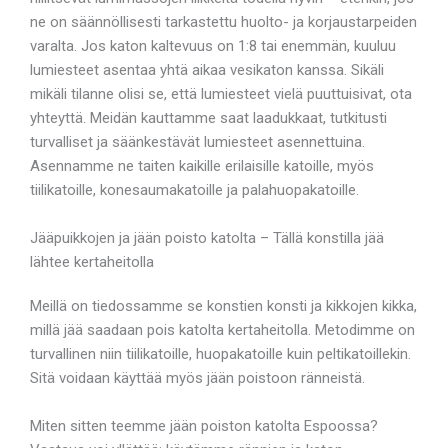
ne on säännöllisesti tarkastettu huolto- ja korjaustarpeiden
varalta. Jos katon kaltevuus on 1:8 tai enemmän, kuuluu
lumiesteet asentaa yhtä aikaa vesikaton kanssa. Sikäli
mikäli tilanne olisi se, että lumiesteet vielä puuttuisivat, ota
yhteyttä. Meidän kauttamme saat laadukkaat, tutkitusti
turvalliset ja säänkestävät lumiesteet asennettuina.
Asennamme ne taiten kaikille erilaisille katoille, myös
tiilikatoille, konesaumakatoille ja palahuopakatoille.
Jääpuikkojen ja jään poisto katolta – Tällä konstilla jää
lähtee kertaheitolla
Meillä on tiedossamme se konstien konsti ja kikkojen kikka,
millä jää saadaan pois katolta kertaheitolla. Metodimme on
turvallinen niin tiilikatoille, huopakatoille kuin peltikatoillekin.
Sitä voidaan käyttää myös jään poistoon ränneistä.
Miten sitten teemme jään poiston katolta Espoossa?