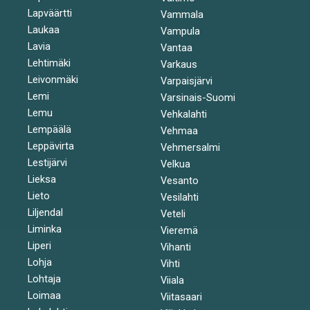
Lapväärtti
Vammala
Laukaa
Vampula
Lavia
Vantaa
Lehtimäki
Varkaus
Leivonmäki
Varpaisjärvi
Lemi
Varsinais-Suomi
Lemu
Vehkalahti
Lempäälä
Vehmaa
Leppävirta
Vehmersalmi
Lestijärvi
Velkua
Lieksa
Vesanto
Lieto
Vesilahti
Liljendal
Veteli
Liminka
Vieremä
Liperi
Vihanti
Lohja
Vihti
Lohtaja
Viiala
Loimaa
Viitasaari