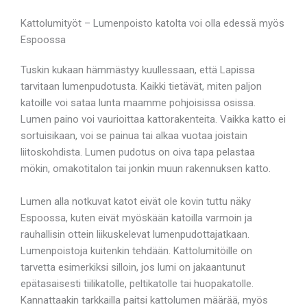
Kattolumityöt – Lumenpoisto katolta voi olla edessä myös
Espoossa
Tuskin kukaan hämmästyy kuullessaan, että Lapissa
tarvitaan lumenpudotusta. Kaikki tietävät, miten paljon
katoille voi sataa lunta maamme pohjoisissa osissa.
Lumen paino voi vaurioittaa kattorakenteita. Vaikka katto ei
sortuisikaan, voi se painua tai alkaa vuotaa joistain
liitoskohdista. Lumen pudotus on oiva tapa pelastaa
mökin, omakotitalon tai jonkin muun rakennuksen katto.
Lumen alla notkuvat katot eivät ole kovin tuttu näky
Espoossa, kuten eivät myöskään katoilla varmoin ja
rauhallisin ottein liikuskelevat lumenpudottajatkaan.
Lumenpoistoja kuitenkin tehdään. Kattolumitöille on
tarvetta esimerkiksi silloin, jos lumi on jakaantunut
epätasaisesti tiilikatolle, peltikatolle tai huopakatolle.
Kannattaakin tarkkailla paitsi kattolumen määrää, myös