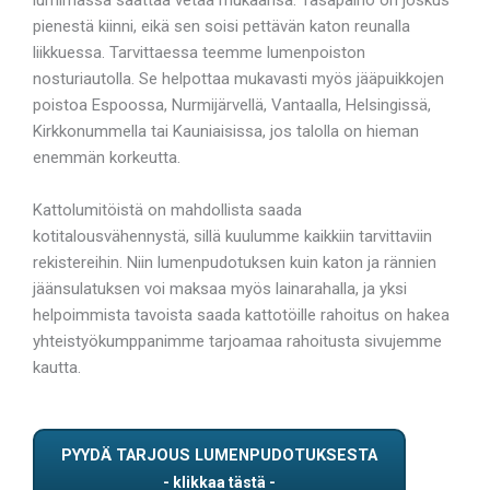
pienestä kiinni, eikä sen soisi pettävän katon reunalla
liikkuessa. Tarvittaessa teemme lumenpoiston
nosturiautolla. Se helpottaa mukavasti myös jääpuikkojen
poistoa Espoossa, Nurmijärvellä, Vantaalla, Helsingissä,
Kirkkonummella tai Kauniaisissa, jos talolla on hieman
enemmän korkeutta.
Kattolumitöistä on mahdollista saada
kotitalousvähennystä, sillä kuulumme kaikkiin tarvittaviin
rekistereihin. Niin lumenpudotuksen kuin katon ja rännien
jäänsulatuksen voi maksaa myös lainarahalla, ja yksi
helpoimmista tavoista saada kattotöille rahoitus on hakea
yhteistyökumppanimme tarjoamaa rahoitusta sivujemme
kautta.
PYYDÄ TARJOUS LUMENPUDOTUKSESTA