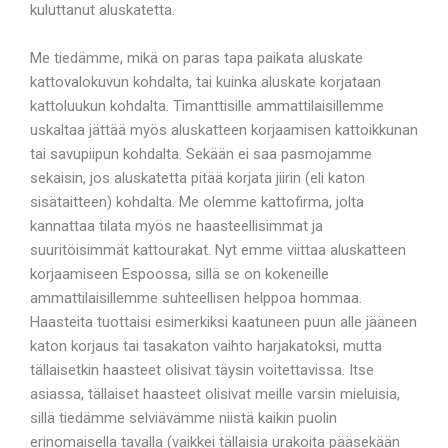
kuluttanut aluskatetta.
Me tiedämme, mikä on paras tapa paikata aluskate
kattovalokuvun kohdalta, tai kuinka aluskate korjataan
kattoluukun kohdalta. Timanttisille ammattilaisillemme
uskaltaa jättää myös aluskatteen korjaamisen kattoikkunan
tai savupiipun kohdalta. Sekään ei saa pasmojamme
sekaisin, jos aluskatetta pitää korjata jiirin (eli katon
sisätaitteen) kohdalta. Me olemme kattofirma, jolta
kannattaa tilata myös ne haasteellisimmat ja
suuritöisimmät kattourakat. Nyt emme viittaa aluskatteen
korjaamiseen Espoossa, sillä se on kokeneille
ammattilaisillemme suhteellisen helppoa hommaa.
Haasteita tuottaisi esimerkiksi kaatuneen puun alle jääneen
katon korjaus tai tasakaton vaihto harjakatoksi, mutta
tällaisetkin haasteet olisivat täysin voitettavissa. Itse
asiassa, tällaiset haasteet olisivat meille varsin mieluisia,
sillä tiedämme selviävämme niistä kaikin puolin
erinomaisella tavalla (vaikkei tällaisia urakoita pääsekään