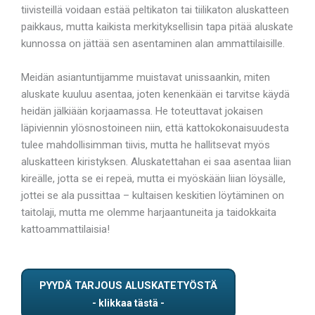
tiivisteillä voidaan estää peltikaton tai tiilikaton aluskatteen
paikkaus, mutta kaikista merkityksellisin tapa pitää aluskate
kunnossa on jättää sen asentaminen alan ammattilaisille.
Meidän asiantuntijamme muistavat unissaankin, miten
aluskate kuuluu asentaa, joten kenenkään ei tarvitse käydä
heidän jälkiään korjaamassa. He toteuttavat jokaisen
läpiviennin ylösnostoineen niin, että kattokokonaisuudesta
tulee mahdollisimman tiivis, mutta he hallitsevat myös
aluskatteen kiristyksen. Aluskatettahan ei saa asentaa liian
kireälle, jotta se ei repeä, mutta ei myöskään liian löysälle,
jottei se ala pussittaa – kultaisen keskitien löytäminen on
taitolaji, mutta me olemme harjaantuneita ja taidokkaita
kattoammattilaisia!
PYYDÄ TARJOUS ALUSKATETYÖSTÄ