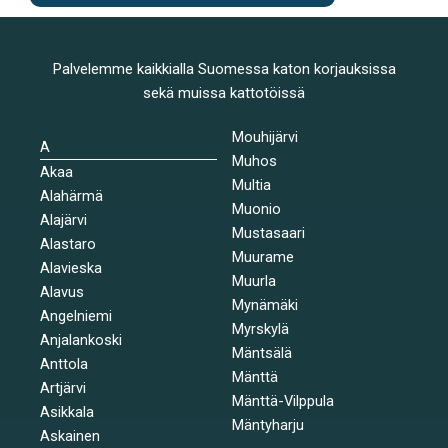
Palvelemme kaikkialla Suomessa katon korjauksissa
sekä muissa kattotöissä
Mouhijärvi
A
Muhos
Akaa
Multia
Alahärmä
Muonio
Alajärvi
Mustasaari
Alastaro
Muurame
Alavieska
Muurla
Alavus
Mynämäki
Angelniemi
Myrskylä
Anjalankoski
Mäntsälä
Anttola
Mänttä
Artjärvi
Mänttä-Vilppula
Asikkala
Mäntyharju
Askainen