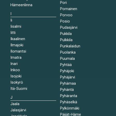
Pori
Hämeenlinna
Pornainen
I
Porvoo
Ii
Posio
Iisalmi
Pudasjärvi
Iitti
Pukkila
Ikaalinen
Pulkkila
Ilmajoki
Punkalaidun
Ilomantsi
Puolanka
Imatra
Puumala
Inari
Pyhtää
Inkoo
Pyhäjoki
Isojoki
Pyhäjärvi
Isokyrö
Pyhämaa
Itä-Suomi
Pyhäntä
Pyhäranta
J
Pyhäselkä
Jaala
Pylkönmäki
Jalasjärvi
Päijät-Häme