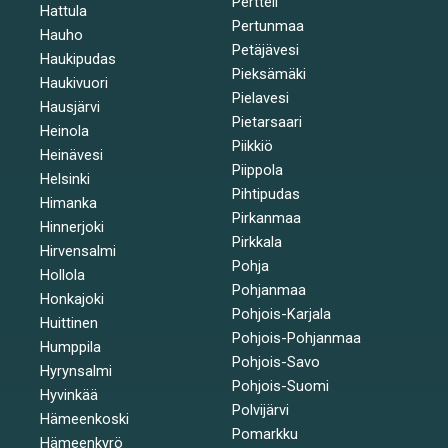
Pertteli
Hattula
Pertunmaa
Hauho
Petäjävesi
Haukipudas
Pieksämäki
Haukivuori
Pielavesi
Hausjärvi
Pietarsaari
Heinola
Piikkiö
Heinävesi
Piippola
Helsinki
Pihtipudas
Himanka
Pirkanmaa
Hinnerjoki
Pirkkala
Hirvensalmi
Pohja
Hollola
Pohjanmaa
Honkajoki
Pohjois-Karjala
Huittinen
Pohjois-Pohjanmaa
Humppila
Pohjois-Savo
Hyrynsalmi
Pohjois-Suomi
Hyvinkää
Polvijärvi
Hämeenkoski
Pomarkku
Hämeenkyrö