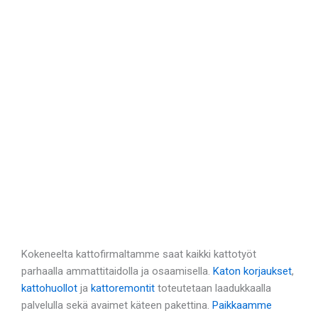
Kokeneelta kattofirmaltamme saat kaikki kattotyöt
parhaalla ammattitaidolla ja osaamisella.
Katon korjaukset
,
kattohuollot
ja
kattoremontit
toteutetaan laadukkaalla
palvelulla sekä avaimet käteen pakettina.
Paikkaamme