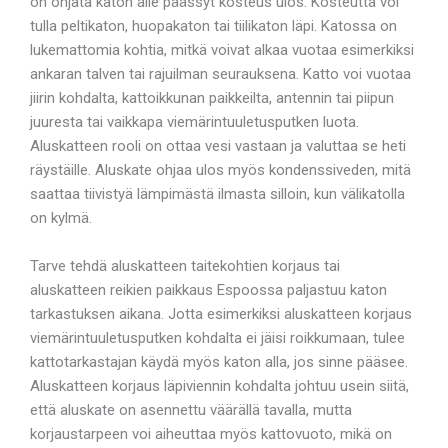
on ohjata katon alle päässyt kosteus ulos. Kosteutta voi
tulla peltikaton, huopakaton tai tiilikaton läpi. Katossa on
lukemattomia kohtia, mitkä voivat alkaa vuotaa esimerkiksi
ankaran talven tai rajuilman seurauksena. Katto voi vuotaa
jiirin kohdalta, kattoikkunan paikkeilta, antennin tai piipun
juuresta tai vaikkapa viemärintuuletusputken luota.
Aluskatteen rooli on ottaa vesi vastaan ja valuttaa se heti
räystäille. Aluskate ohjaa ulos myös kondenssiveden, mitä
saattaa tiivistyä lämpimästä ilmasta silloin, kun välikatolla
on kylmä.
Tarve tehdä aluskatteen taitekohtien korjaus tai
aluskatteen reikien paikkaus Espoossa paljastuu katon
tarkastuksen aikana. Jotta esimerkiksi aluskatteen korjaus
viemärintuuletusputken kohdalta ei jäisi roikkumaan, tulee
kattotarkastajan käydä myös katon alla, jos sinne pääsee.
Aluskatteen korjaus läpiviennin kohdalta johtuu usein siitä,
että aluskate on asennettu väärällä tavalla, mutta
korjaustarpeen voi aiheuttaa myös kattovuoto, mikä on