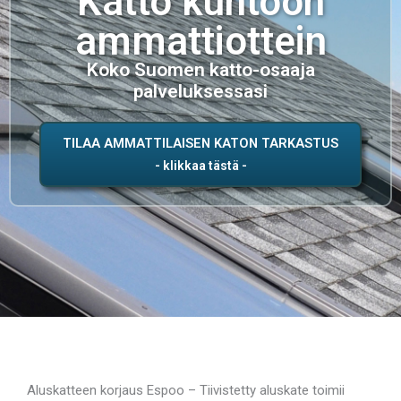
Katto kuntoon
ammattiottein
Koko Suomen katto-osaaja
palveluksessasi
TILAA AMMATTILAISEN KATON TARKASTUS
Aluskatteen korjaus Espoo – Tiivistetty aluskate toimii