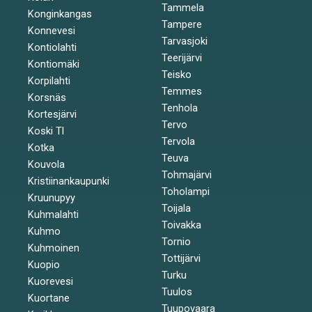
Tammela
Konginkangas
Tampere
Konnevesi
Tarvasjoki
Kontiolahti
Teerijärvi
Kontiomäki
Teisko
Korpilahti
Temmes
Korsnäs
Tenhola
Kortesjärvi
Tervo
Koski Tl
Tervola
Kotka
Teuva
Kouvola
Tohmajärvi
Kristiinankaupunki
Toholampi
Kruunupyy
Toijala
Kuhmalahti
Toivakka
Kuhmo
Tornio
Kuhmoinen
Tottijärvi
Kuopio
Turku
Kuorevesi
Tuulos
Kuortane
Tuupovaara