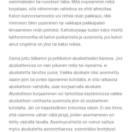
sammaleiden tai ruosteen takia. Mitä nopeammin reikä
korjataan, sitä vähemmän vahinkoa se ehtii aiheuttaa.
Katon kunnostamiseksi voi riittää reiän paikkaus, rikki
menneen tiilen uusiminen tai vaikkapa paikkapalan
liimaaminen reiän peitoksi. Kattokorjaaja tuskin edes miettii
kattoremonttia eli katon purkamista ja uusimista, jos katon
ainut ongelma on yksi tai kaksi reikää.
Sama juttu tiilikaton ja peltikaton aluskatteiden kanssa. Jos
aluskatteessa on vain jokunen reikä tai repeämä, ei
aluskatetta tarvitse uusia. Vaikka aluskate olisi asennettu
väärin jiirin tai jonkin läpiviennin kohdalta, ei sitä ratkaista
aluskatteen vaihdolla, vaan korjaamalla aluskate.
Aluskatteen korjaaminen voi tarkoittaa käytännössä vaikka
aluskatteen osittaista uusimista jiirin eli sisätaitteen
kohdalta. Jiiri on haasteellinen toteuttaa oikein. Ei siis ihme,
että näemme vähän väliä jiirejä, joiden asentaminen on
tehty väärällä tavalla. Asennusvirheitä on voinut sattua
myös aluskatetta asennettaessa: esimerkiksi limitykset