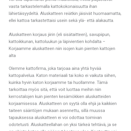
vasta tarkastelemalla kattokokonaisuutta ihan
lähietäisyydeltä. Aluskatteen reiätkin jäisivät huomaamatta,
ellei kattoa tarkastettaisi usein sekä ylä- että alakautta.
Aluskatteen korjaus jiirin (eli sisätaitteen), savupiipun,
kattoikkunan, kattoluukun ja läpivientien kohdalta –
Korjaamme aluskatteen niin isojen kuin pienten kattojen
alta
Olemme kattofirma, joka tarjoaa aina yhtä hyvää
kattopalvelua. Katon materiaali tai koko ei vaikuta siihen,
kuinka hyvin katon korjaamme tai huollamme. Tämä
tarkoittaa myös sitä, että voit luottaa meihin niin
kerrostalojen kuin pienten kesämökkien aluskatteiden
korjaamisessa. Aluskatteen on syytä olla ehjä ja kaikkien
taiteen sääntöjen mukaan asennettu, sillä muussa
tapauksessa aluskatteen ei voi odottaa toimivan
odotetusti. Aluskatteellahan on yksi tärkeä tehtävä, ja se