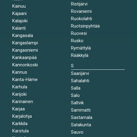
Ristijärvi
Kainuu
Rovaniemi
Kajaani
Ruokolahti
Kalajoki
Ruotsinpyhtää
Kalanti
Ruovesi
Kangasala
Rusko
Kangaslampi
Rymättylä
Kangasniemi
Rääkkylä
Kankaanpää
Kannonkoski
S
Kannus
Saarijärvi
Kanta-Häme
Sahalahti
Karhula
Salla
Karijoki
Salo
Karinainen
Saltvik
Karjaa
Sammatti
Karjalohja
Sastamala
Karkkila
Satakunta
Karstula
Sauvo