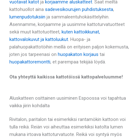
vuotavat katot
ja
korjaamme aluskatteet
. Saat meiltä
kattohuollot aina
sadevesikourujen puhdistuksesta
,
lumenpudotuksiin
ja sammaleentuhokäsittelyihin.
Asennamme, korjaamme ja uusimme kattoturvatuotteet
sekä muut kattotuotteet,
kuten kattoikkunat,
kattovalokuvut ja kattoluukut
. Huopa- ja
palahuopakattotöihin meillä on erityisen paljon kokemusta,
joten jos tarpeenasi on
huopakaton korjaus
tai
huopakattoremontti
, et parempaa tekijää löydä.
Ota yhteyttä kaikissa kattotöissä kattopalveluumme!
Aluskatteen osittainen uusiminen Espoossa voi tapahtua
vaikka jiirin kohdalta
Rivitalon, paritalon tai esimerkiksi rantamökin kattoon voi
tulla reikä. Reiän voi aiheuttaa esimerkiksi katolta lumen
mukana irtoava kattoturvatuote. Reikä voi syntyä myös