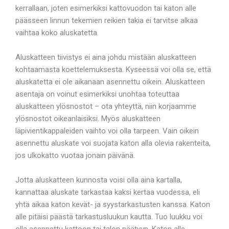
kerrallaan, joten esimerkiksi kattovuodon tai katon alle
päässeen linnun tekemien reikien takia ei tarvitse alkaa
vaihtaa koko aluskatetta.
Aluskatteen tiivistys ei aina johdu mistään aluskatteen
kohtaamasta koettelemuksesta. Kyseessä voi olla se, että
aluskatetta ei ole aikanaan asennettu oikein. Aluskatteen
asentaja on voinut esimerkiksi unohtaa toteuttaa
aluskatteen ylösnostot – ota yhteyttä, niin korjaamme
ylösnostot oikeanlaisiksi. Myös aluskatteen
läpivientikappaleiden vaihto voi olla tarpeen. Vain oikein
asennettu aluskate voi suojata katon alla olevia rakenteita,
jos ulkokatto vuotaa jonain päivänä.
Jotta aluskatteen kunnosta voisi olla aina kartalla,
kannattaa aluskate tarkastaa kaksi kertaa vuodessa, eli
yhtä aikaa katon kevät- ja syystarkastusten kanssa. Katon
alle pitäisi päästä tarkastusluukun kautta. Tuo luukku voi
olla asennettu kattoon tai talon päätyyn. Katon alle