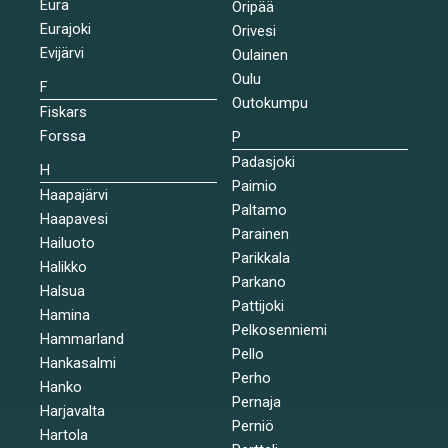
Eura
Oripää
Eurajoki
Orivesi
Evijärvi
Oulainen
Oulu
F
Outokumpu
Fiskars
Forssa
P
Padasjoki
H
Paimio
Haapajärvi
Paltamo
Haapavesi
Parainen
Hailuoto
Parikkala
Halikko
Parkano
Halsua
Pattijoki
Hamina
Pelkosenniemi
Hammarland
Pello
Hankasalmi
Perho
Hanko
Pernaja
Harjavalta
Perniö
Hartola