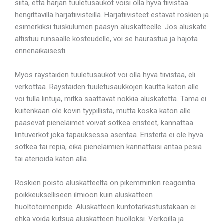
siitä, että harjan tuuletusaukot voisi olla hyvä tiivistää
hengittävillä harjatiivisteillä. Harjatiivisteet estävät roskien ja
esimerkiksi tuiskulumen pääsyn aluskatteelle. Jos aluskate
altistuu runsaalle kosteudelle, voi se haurastua ja hajota
ennenaikaisesti.
Myös räystäiden tuuletusaukot voi olla hyvä tiivistää, eli
verkottaa. Räystäiden tuuletusaukkojen kautta katon alle
voi tulla lintuja, mitkä saattavat nokkia aluskatetta. Tämä ei
kuitenkaan ole kovin tyypillistä, mutta koska katon alle
pääsevät pieneläimet voivat sotkea eristeet, kannattaa
lintuverkot joka tapauksessa asentaa. Eristeitä ei ole hyvä
sotkea tai repiä, eikä pieneläimien kannattaisi antaa pesiä
tai aterioida katon alla.
Roskien poisto aluskatteelta on pikemminkin reagointia
poikkeukselliseen ilmiöön kuin aluskatteen
huoltotoimenpide. Aluskatteen kuntotarkastustakaan ei
ehkä voida kutsua aluskatteen huolloksi. Verkoilla ja