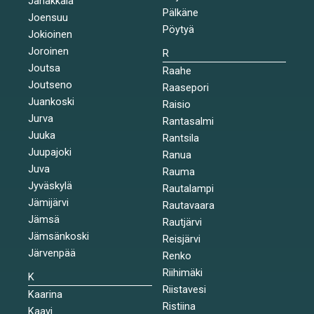
Janakkala
Pälkäne
Joensuu
Pöytyä
Jokioinen
Joroinen
R
Joutsa
Raahe
Joutseno
Raasepori
Juankoski
Raisio
Jurva
Rantasalmi
Juuka
Rantsila
Juupajoki
Ranua
Juva
Rauma
Jyväskylä
Rautalampi
Jämijärvi
Rautavaara
Jämsä
Rautjärvi
Jämsänkoski
Reisjärvi
Järvenpää
Renko
Riihimäki
K
Riistavesi
Kaarina
Ristiina
Kaavi