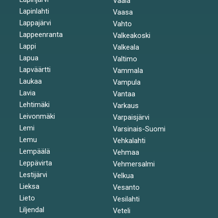
Vaala
Lapinlahti
Vaasa
Lappajärvi
Vahto
Lappeenranta
Valkeakoski
Lappi
Valkeala
Lapua
Valtimo
Lapväärtti
Vammala
Laukaa
Vampula
Lavia
Vantaa
Lehtimäki
Varkaus
Leivonmäki
Varpaisjärvi
Lemi
Varsinais-Suomi
Lemu
Vehkalahti
Lempäälä
Vehmaa
Leppävirta
Vehmersalmi
Lestijärvi
Velkua
Lieksa
Vesanto
Lieto
Vesilahti
Liljendal
Veteli