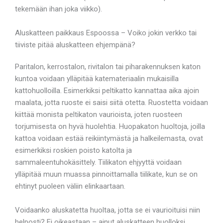
tekemään ihan joka viikko).
Aluskatteen paikkaus Espoossa – Voiko jokin verkko tai
tiiviste pitää aluskatteen ehjempänä?
Paritalon, kerrostalon, rivitalon tai piharakennuksen katon
kuntoa voidaan ylläpitää katemateriaalin mukaisilla
kattohuolloilla. Esimerkiksi peltikatto kannattaa aika ajoin
maalata, jotta ruoste ei saisi siitä otetta. Ruostetta voidaan
kiittää monista peltikaton vaurioista, joten ruosteen
torjumisesta on hyvä huolehtia. Huopakaton huoltoja, joilla
kattoa voidaan estää reikiintymästä ja halkeilemasta, ovat
esimerkiksi roskien poisto katolta ja
sammaleentuhokäsittely. Tiilikaton ehjyyttä voidaan
ylläpitää muun muassa pinnoittamalla tiilikate, kun se on
ehtinyt puoleen väliin elinkaartaan.
Voidaanko aluskatetta huoltaa, jotta se ei vaurioituisi niin
helposti? Ei oikeastaan – ainut aluskatteen huolloksi