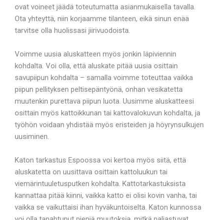
ovat voineet jäädä toteutumatta asianmukaisella tavalla.
Ota yhteyttä, niin korjaamme tilanteen, eikä sinun enää
tarvitse olla huolissasi jiirivuodoista.
Voimme uusia aluskatteen myös jonkin läpiviennin
kohdalta. Voi olla, että aluskate pitää uusia osittain
savupiipun kohdalta – samalla voimme toteuttaa vaikka
piipun pellityksen peltisepäntyönä, onhan vesikatetta
muutenkin purettava piipun luota. Uusimme aluskatteesi
osittain myös kattoikkunan tai kattovalokuvun kohdalta, ja
työhön voidaan yhdistää myös eristeiden ja höyrynsulkujen
uusiminen.
Katon tarkastus Espoossa voi kertoa myös siitä, että
aluskatetta on uusittava osittain kattoluukun tai
viemärintuuletusputken kohdalta. Kattotarkastuksista
kannattaa pitää kiinni, vaikka katto ei olisi kovin vanha, tai
vaikka se vaikuttaisi ihan hyväkuntoiselta. Katon kunnossa
voi olla tapahtunut pieniä muutoksia, mitkä paljastuvat