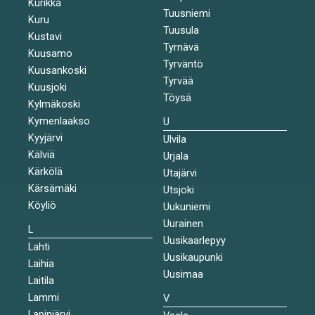
Kurikka
Tuusniemi
Kuru
Tuusula
Kustavi
Tyrnävä
Kuusamo
Tyrväntö
Kuusankoski
Tyrvää
Kuusjoki
Töysä
Kylmäkoski
Kymenlaakso
U
Kyyjärvi
Ulvila
Kälviä
Urjala
Kärkölä
Utajärvi
Kärsämäki
Utsjoki
Köyliö
Uukuniemi
Uurainen
L
Uusikaarlepyy
Lahti
Uusikaupunki
Laihia
Uusimaa
Laitila
Lammi
V
Lapinjärvi