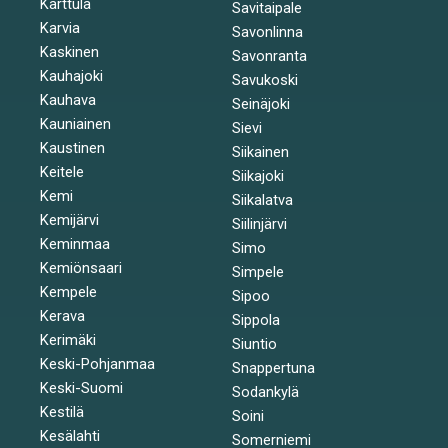
Karttula
Savitaipale
Karvia
Savonlinna
Kaskinen
Savonranta
Kauhajoki
Savukoski
Kauhava
Seinäjoki
Kauniainen
Sievi
Kaustinen
Siikainen
Keitele
Siikajoki
Kemi
Siikalatva
Kemijärvi
Siilinjärvi
Keminmaa
Simo
Kemiönsaari
Simpele
Kempele
Sipoo
Kerava
Sippola
Kerimäki
Siuntio
Keski-Pohjanmaa
Snappertuna
Keski-Suomi
Sodankylä
Kestilä
Soini
Kesälahti
Somerniemi