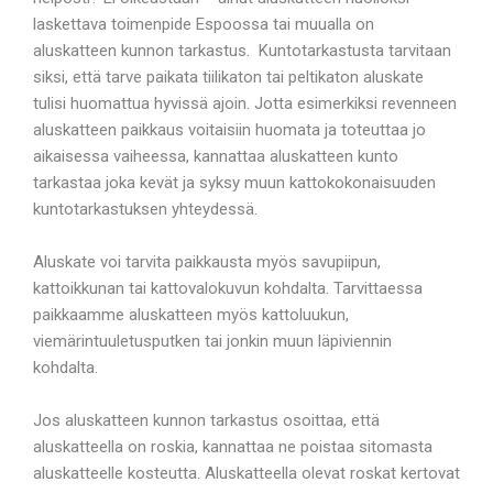
laskettava toimenpide Espoossa tai muualla on
aluskatteen kunnon tarkastus. Kuntotarkastusta tarvitaan
siksi, että tarve paikata tiilikaton tai peltikaton aluskate
tulisi huomattua hyvissä ajoin. Jotta esimerkiksi revenneen
aluskatteen paikkaus voitaisiin huomata ja toteuttaa jo
aikaisessa vaiheessa, kannattaa aluskatteen kunto
tarkastaa joka kevät ja syksy muun kattokokonaisuuden
kuntotarkastuksen yhteydessä.
Aluskate voi tarvita paikkausta myös savupiipun,
kattoikkunan tai kattovalokuvun kohdalta. Tarvittaessa
paikkaamme aluskatteen myös kattoluukun,
viemärintuuletusputken tai jonkin muun läpiviennin
kohdalta.
Jos aluskatteen kunnon tarkastus osoittaa, että
aluskatteella on roskia, kannattaa ne poistaa sitomasta
aluskatteelle kosteutta. Aluskatteella olevat roskat kertovat