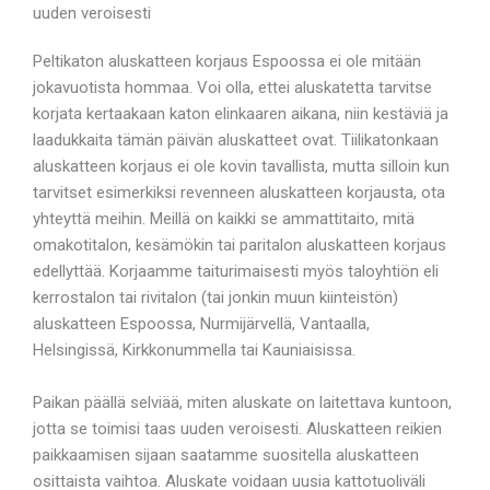
uuden veroisesti
Peltikaton aluskatteen korjaus Espoossa ei ole mitään
jokavuotista hommaa. Voi olla, ettei aluskatetta tarvitse
korjata kertaakaan katon elinkaaren aikana, niin kestäviä ja
laadukkaita tämän päivän aluskatteet ovat. Tiilikatonkaan
aluskatteen korjaus ei ole kovin tavallista, mutta silloin kun
tarvitset esimerkiksi revenneen aluskatteen korjausta, ota
yhteyttä meihin. Meillä on kaikki se ammattitaito, mitä
omakotitalon, kesämökin tai paritalon aluskatteen korjaus
edellyttää. Korjaamme taiturimaisesti myös taloyhtiön eli
kerrostalon tai rivitalon (tai jonkin muun kiinteistön)
aluskatteen Espoossa, Nurmijärvellä, Vantaalla,
Helsingissä, Kirkkonummella tai Kauniaisissa.
Paikan päällä selviää, miten aluskate on laitettava kuntoon,
jotta se toimisi taas uuden veroisesti. Aluskatteen reikien
paikkaamisen sijaan saatamme suositella aluskatteen
osittaista vaihtoa. Aluskate voidaan uusia kattotuoliväli