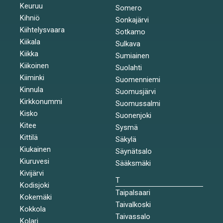
Keuruu
Somero
Kihniö
Sonkajärvi
Kiihtelysvaara
Sotkamo
Kiikala
Sulkava
Kiikka
Sumiainen
Kiikoinen
Suolahti
Kiiminki
Suomenniemi
Kinnula
Suomusjärvi
Kirkkonummi
Suomussalmi
Kisko
Suonenjoki
Kitee
Sysmä
Kittilä
Säkylä
Kiukainen
Säynätsalo
Kiuruvesi
Sääksmäki
Kivijärvi
T
Kodisjoki
Taipalsaari
Kokemäki
Taivalkoski
Kokkola
Taivassalo
Kolari