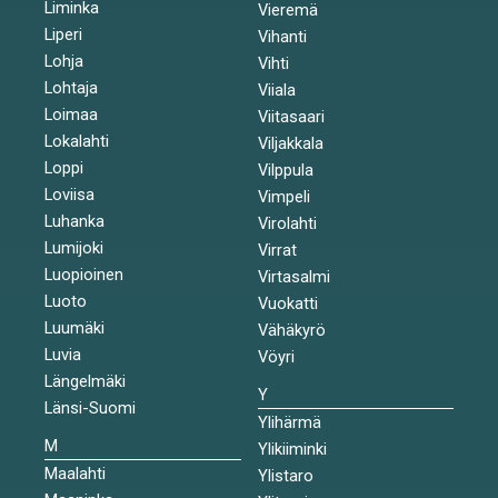
Liminka
Vieremä
Liperi
Vihanti
Lohja
Vihti
Lohtaja
Viiala
Loimaa
Viitasaari
Lokalahti
Viljakkala
Loppi
Vilppula
Loviisa
Vimpeli
Luhanka
Virolahti
Lumijoki
Virrat
Luopioinen
Virtasalmi
Luoto
Vuokatti
Luumäki
Vähäkyrö
Luvia
Vöyri
Längelmäki
Y
Länsi-Suomi
Ylihärmä
M
Ylikiiminki
Maalahti
Ylistaro