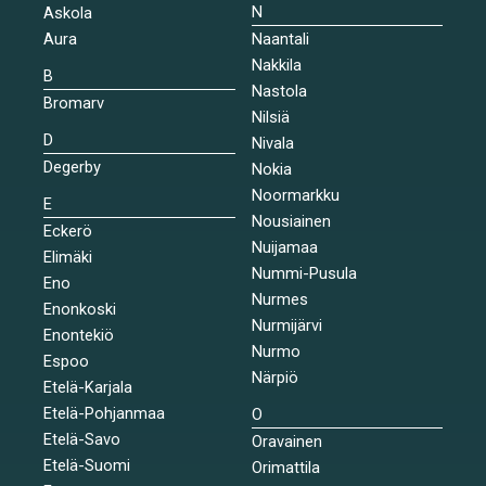
N
Askola
Aura
Naantali
Nakkila
B
Nastola
Bromarv
Nilsiä
D
Nivala
Degerby
Nokia
Noormarkku
E
Nousiainen
Eckerö
Nuijamaa
Elimäki
Nummi-Pusula
Eno
Nurmes
Enonkoski
Nurmijärvi
Enontekiö
Nurmo
Espoo
Närpiö
Etelä-Karjala
Etelä-Pohjanmaa
O
Etelä-Savo
Oravainen
Etelä-Suomi
Orimattila