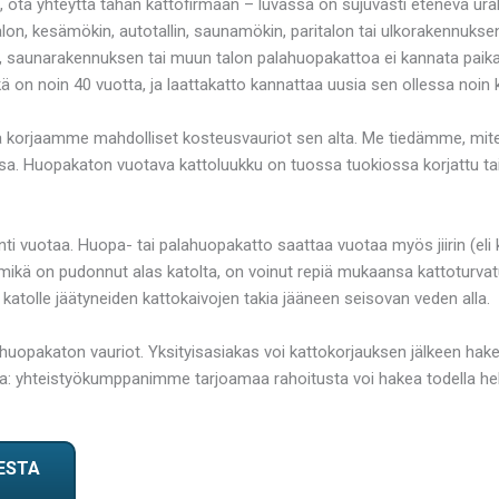
, ota yhteyttä tähän kattofirmaan – luvassa on sujuvasti etenevä u
talon, kesämökin, autotallin, saunamökin, paritalon tai ulkorakennuks
, saunarakennuksen tai muun talon palahuopakattoa ei kannata paikata
ä on noin 40 vuotta, ja laattakatto kannattaa uusia sen ollessa noi
ja korjaamme mahdolliset kosteusvauriot sen alta. Me tiedämme, mite
ssa. Huopakaton vuotava kattoluukku on tuossa tuokiossa korjattu t
enti vuotaa. Huopa- tai palahuopakatto saattaa vuotaa myös jiirin (eli
Lumi, mikä on pudonnut alas katolta, on voinut repiä mukaansa kattotur
katolle jäätyneiden kattokaivojen takia jääneen seisovan veden alla.
 huopakaton vauriot. Yksityisasiakas voi kattokorjauksen jälkeen hak
ssa: yhteistyökumppanimme tarjoamaa rahoitusta voi hakea todella h
ESTA