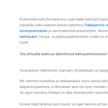
Kokeneelta kattofirmaltamme saat kaikki kattotyöt parha
palvelulla sekä avaimet käteen pakettina.
Paikkaamme vu
lumenpudotuksiin
ja sammaleentuhokäsittelyihin. Asen
kattoluukut
. Huopa- ja palahuopakattotöihin meillä on e
löydä.
Ota yhteyttä kaikissa kattotöissä kattopalveluumme!
Huopakaton halkeamien, kuprujen, ilmataskujen ja rypp
Me olemme huolellisia ja tarkkaavaisia myös pieniä kat
kaipaa korjaamista, ei läheskään aina ole kyse mistään is
tai rypyn tasoitus. Ehkäpä on aika tiivistää jokin reps
Koska mikä tahansa pieni vaurio voi ajan kanssa johtaa