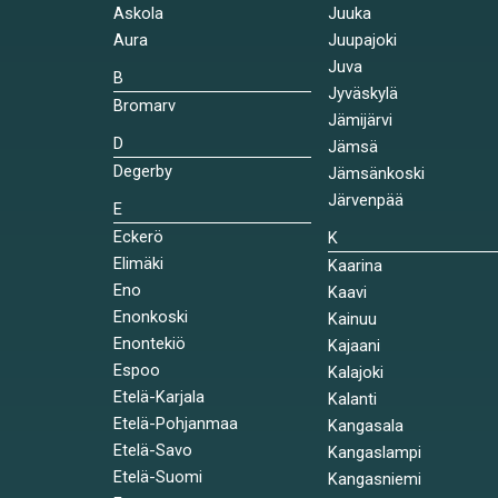
Askola
Juuka
Aura
Juupajoki
Juva
B
Jyväskylä
Bromarv
Jämijärvi
D
Jämsä
Degerby
Jämsänkoski
Järvenpää
E
Eckerö
K
Elimäki
Kaarina
Eno
Kaavi
Enonkoski
Kainuu
Enontekiö
Kajaani
Espoo
Kalajoki
Etelä-Karjala
Kalanti
Etelä-Pohjanmaa
Kangasala
Etelä-Savo
Kangaslampi
Etelä-Suomi
Kangasniemi