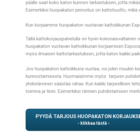
päälle saat koko katon kunnon tarkastuksen, jotta mikää
Esimerkiksi huopakaton pinnoitus on kattohuolto, mikä 
Kun korjaamme huopakaton vuotavan kattoikkunan Espo
Tällä kattokorjauspalvelulla on hyvin kokonaisvaltainen 
huopakaton vuotavan kattoikkunan korjaamisen Espoosee
myös ilmaisen kattotarkastuksen, jotta katon kaikki paikk
Jos huopakaton kattoikkuna vuotaa, voi jokin muukin k
kunnostamisesta. Huomaisimme myös tarpeen puhdistaa rä
yhdistäminen säästää rahaa. Kun kaikki tarpeellinen teh
toimiva ja tiivis. Esimerkiksi rännien puhdistamisen mer
PYYDÄ TARJOUS HUOPAKATON KORJAUKS