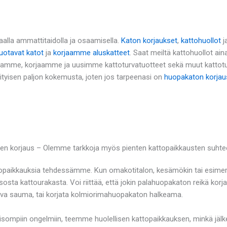
alla ammattitaidolla ja osaamisella.
Katon korjaukset
,
kattohuollot
j
otavat katot
ja
korjaamme aluskatteet
. Saat meiltä kattohuollot ai
namme, korjaamme ja uusimme kattoturvatuotteet sekä muut kattot
rityisen paljon kokemusta, joten jos tarpeenasi on
huopakaton korjau
yjen korjaus – Olemme tarkkoja myös pienten kattopaikkausten suht
topaikkauksia tehdessämme. Kun omakotitalon, kesämökin tai esimerk
osta kattourakasta. Voi riittää, että jokin palahuopakaton reikä korja
ottava sauma, tai korjata kolmiorimahuopakaton halkeama.
 isompiin ongelmiin, teemme huolellisen kattopaikkauksen, minkä jäl