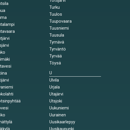
Tottijärvi
tsila
Turku
nua
Tuulos
uma
Tuupovaara
talampi
Tuusniemi
tavaara
Tuusula
tjärvi
Tyrnävä
sjärvi
Tyrväntö
nko
Tyrvää
himäki
Töysä
stavesi
U
tiina
ijärvi
Ulvila
aniemi
Urjala
kolahti
Utajärvi
tsinpyhtää
Utsjoki
vesi
Uukuniemi
sko
Uurainen
ättylä
Uusikaarlepyy
kkylä
Uusikaupunki