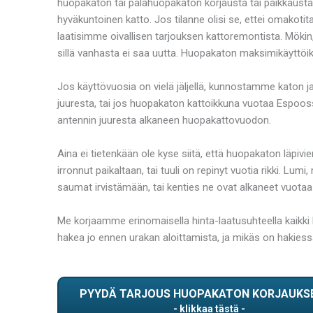
huopakaton tai palahuopakaton korjausta tai paikkausta
hyväkuntoinen katto. Jos tilanne olisi se, ettei omakoti
laatisimme oivallisen tarjouksen kattoremontista. Mökin
sillä vanhasta ei saa uutta. Huopakaton maksimikäyttöik
Jos käyttövuosia on vielä jäljellä, kunnostamme katon 
juuresta, tai jos huopakaton kattoikkuna vuotaa Espoo
antennin juuresta alkaneen huopakattovuodon.
Aina ei tietenkään ole kyse siitä, että huopakaton läpivi
irronnut paikaltaan, tai tuuli on repinyt vuotia rikki. 
saumat irvistämään, tai kenties ne ovat alkaneet vuotaa 
Me korjaamme erinomaisella hinta-laatusuhteella kaikki
hakea jo ennen urakan aloittamista, ja mikäs on hakie
PYYDÄ TARJOUS HUOPAKATON KORJAUKS