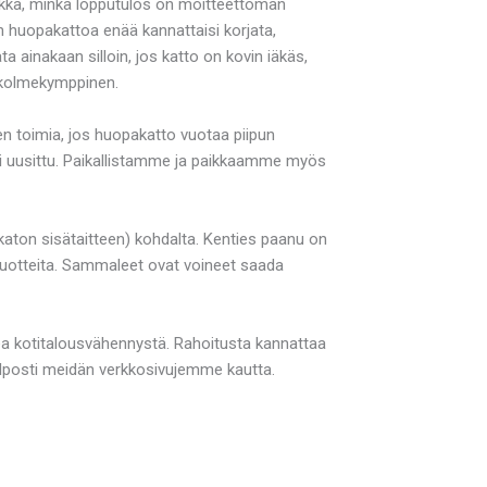
rakka, minkä lopputulos on moitteettoman
en huopakattoa enää kannattaisi korjata,
 ainakaan silloin, jos katto on kovin iäkäs,
n kolmekymppinen.
n toimia, jos huopakatto vuotaa piipun
ai uusittu. Paikallistamme ja paikkaamme myös
 katon sisätaitteen) kohdalta. Kenties paanu on
vatuotteita. Sammaleet ovat voineet saada
ea kotitalousvähennystä. Rahoitusta kannattaa
elposti meidän verkkosivujemme kautta.