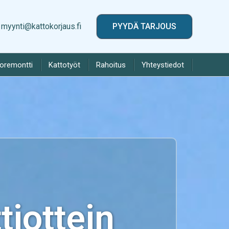
myynti@kattokorjaus.fi
PYYDÄ TARJOUS
toremontti
Kattotyöt
Rahoitus
Yhteystiedot
iottein