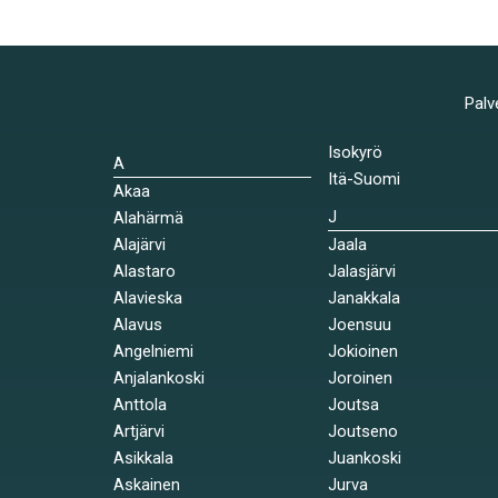
Palv
Isokyrö
A
Itä-Suomi
Akaa
J
Alahärmä
Alajärvi
Jaala
Alastaro
Jalasjärvi
Alavieska
Janakkala
Alavus
Joensuu
Angelniemi
Jokioinen
Anjalankoski
Joroinen
Anttola
Joutsa
Artjärvi
Joutseno
Asikkala
Juankoski
Askainen
Jurva