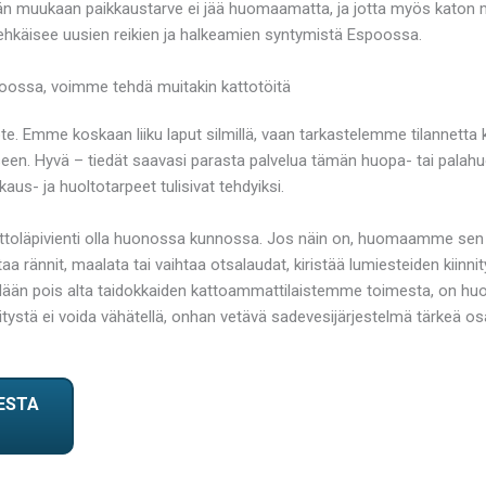
n muukaan paikkaustarve ei jää huomaamatta, ja jotta myös katon mah
ehkäisee uusien reikien ja halkeamien syntymistä Espoossa.
ossa, voimme tehdä muitakin kattotöitä
ote. Emme koskaan liiku laput silmillä, vaan tarkastelemme tilannetta 
n. Hyvä – tiedät saavasi parasta palvelua tämän huopa- tai palah
aus- ja huoltotarpeet tulisivat tehdyiksi.
attoläpivienti olla huonossa kunnossa. Jos näin on, huomaamme sen
nnit, maalata tai vaihtaa otsalaudat, kiristää lumiesteiden kiinnit
dään pois alta taidokkaiden kattoammattilaistemme toimesta, on huop
kitystä ei voida vähätellä, onhan vetävä sadevesijärjestelmä tärkeä 
ESTA