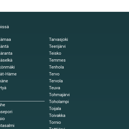
öissä
hämaa
Tarvasjoki
äntä
Teerijärvi
äranta
Teisko
äselkä
Temmes
könmäki
Tenhola
jät-Häme
Tervo
käne
Tervola
tyä
Teuva
Tohmajärvi
Toholampi
ahe
Toijala
sepori
Toivakka
sio
Tornio
tasalmi