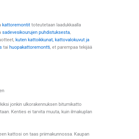
a
kattoremontit
toteutetaan laadukkaalla
na
sadevesikourujen puhdistuksesta
,
uotteet,
kuten kattoikkunat, kattovalokuvut ja
s
tai
huopakattoremontti
, et parempaa tekijää
een
iksi jonkin ulkorakennuksen bitumikatto
taan. Kenties ei tarvita muuta, kuin ilmakuplan
keen kattosi on taas priimakunnossa. Kaupan