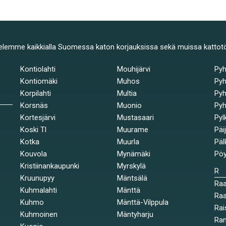
elemme kaikkialla Suomessa katon korjauksissa sekä muissa kattot
Kontiolahti
Mouhijärvi
Py
Kontiomäki
Muhos
Pyh
Korpilahti
Multia
Pyh
Korsnäs
Muonio
Pyh
Kortesjärvi
Mustasaari
Pyl
Koski Tl
Muurame
Päi
Kotka
Muurla
Päl
Kouvola
Mynämäki
Pöy
Kristiinankaupunki
Myrskylä
R
Kruunupyy
Mäntsälä
Ra
Kuhmalahti
Mänttä
Raa
Kuhmo
Mänttä-Vilppula
Rai
Kuhmoinen
Mäntyharju
Ran