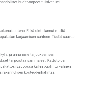
dolliset huoltotarpeet tulisivat ilmi.
kokonaisuutena. Ehkä olet tilannut meiltä
uopakaton korjaamisen suhteen. Tiedät saavasi
 kyllä, ja annamme tarjouksen sen
ykset tai poistaa sammaleet. Kattotöiden
akattosi Espoossa kaikin puolin turvallinen,
osa rakennuksen kosteudenhallintaa.