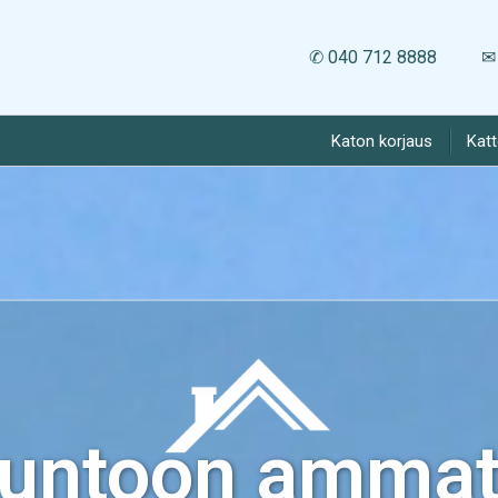
✆ 040 712 8888
✉ 
Katon korjaus
Kat
kuntoon ammatt