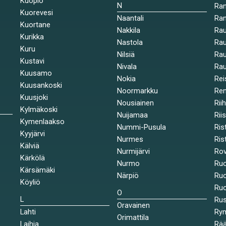
Kuopio
N
Ran
Kuorevesi
Naantali
Ra
Kuortane
Nakkila
Ra
Kurikka
Nastola
Rau
Kuru
Nilsiä
Rau
Kustavi
Nivala
Rau
Kuusamo
Nokia
Rei
Kuusankoski
Noormarkku
Re
Kuusjoki
Nousiainen
Rii
Kylmäkoski
Nuijamaa
Rii
Kymenlaakso
Nummi-Pusula
Ris
Kyyjärvi
Nurmes
Rist
Kälviä
Nurmijärvi
Rov
Kärkölä
Nurmo
Ruo
Kärsämäki
Närpiö
Ruo
Köyliö
Ruo
O
L
Ru
Oravainen
Lahti
Rym
Orimattila
Laihia
Rää