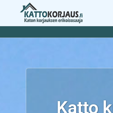
Siirry
sisältöön
Katto 