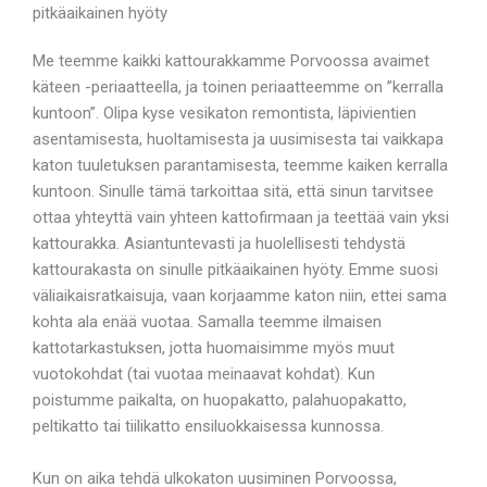
pitkäaikainen hyöty
Me teemme kaikki kattourakkamme Porvoossa avaimet
käteen -periaatteella, ja toinen periaatteemme on ”kerralla
kuntoon”. Olipa kyse vesikaton remontista, läpivientien
asentamisesta, huoltamisesta ja uusimisesta tai vaikkapa
katon tuuletuksen parantamisesta, teemme kaiken kerralla
kuntoon. Sinulle tämä tarkoittaa sitä, että sinun tarvitsee
ottaa yhteyttä vain yhteen kattofirmaan ja teettää vain yksi
kattourakka. Asiantuntevasti ja huolellisesti tehdystä
kattourakasta on sinulle pitkäaikainen hyöty. Emme suosi
väliaikaisratkaisuja, vaan korjaamme katon niin, ettei sama
kohta ala enää vuotaa. Samalla teemme ilmaisen
kattotarkastuksen, jotta huomaisimme myös muut
vuotokohdat (tai vuotaa meinaavat kohdat). Kun
poistumme paikalta, on huopakatto, palahuopakatto,
peltikatto tai tiilikatto ensiluokkaisessa kunnossa.
Kun on aika tehdä ulkokaton uusiminen Porvoossa,