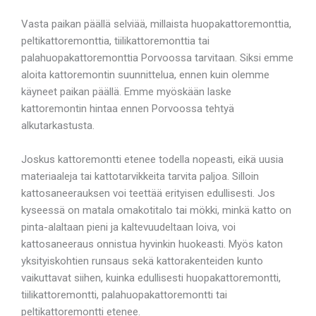
Vasta paikan päällä selviää, millaista huopakattoremonttia,
peltikattoremonttia, tiilikattoremonttia tai
palahuopakattoremonttia Porvoossa tarvitaan. Siksi emme
aloita kattoremontin suunnittelua, ennen kuin olemme
käyneet paikan päällä. Emme myöskään laske
kattoremontin hintaa ennen Porvoossa tehtyä
alkutarkastusta.
Joskus kattoremontti etenee todella nopeasti, eikä uusia
materiaaleja tai kattotarvikkeita tarvita paljoa. Silloin
kattosaneerauksen voi teettää erityisen edullisesti. Jos
kyseessä on matala omakotitalo tai mökki, minkä katto on
pinta-alaltaan pieni ja kaltevuudeltaan loiva, voi
kattosaneeraus onnistua hyvinkin huokeasti. Myös katon
yksityiskohtien runsaus sekä kattorakenteiden kunto
vaikuttavat siihen, kuinka edullisesti huopakattoremontti,
tiilikattoremontti, palahuopakattoremontti tai
peltikattoremontti etenee.