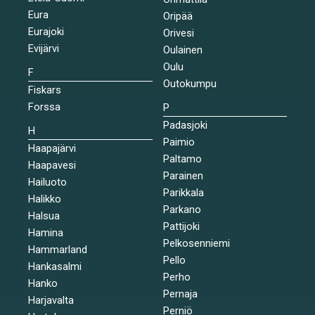
Eura
Oripää
Eurajoki
Orivesi
Evijärvi
Oulainen
Oulu
F
Outokumpu
Fiskars
Forssa
P
Padasjoki
H
Paimio
Haapajärvi
Paltamo
Haapavesi
Parainen
Hailuoto
Parikkala
Halikko
Parkano
Halsua
Pattijoki
Hamina
Pelkosenniemi
Hammarland
Pello
Hankasalmi
Perho
Hanko
Pernaja
Harjavalta
Perniö