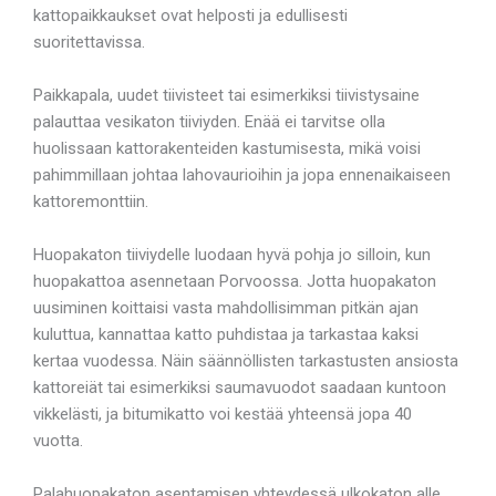
kattopaikkaukset ovat helposti ja edullisesti
suoritettavissa.
Paikkapala, uudet tiivisteet tai esimerkiksi tiivistysaine
palauttaa vesikaton tiiviyden. Enää ei tarvitse olla
huolissaan kattorakenteiden kastumisesta, mikä voisi
pahimmillaan johtaa lahovaurioihin ja jopa ennenaikaiseen
kattoremonttiin.
Huopakaton tiiviydelle luodaan hyvä pohja jo silloin, kun
huopakattoa asennetaan Porvoossa. Jotta huopakaton
uusiminen koittaisi vasta mahdollisimman pitkän ajan
kuluttua, kannattaa katto puhdistaa ja tarkastaa kaksi
kertaa vuodessa. Näin säännöllisten tarkastusten ansiosta
kattoreiät tai esimerkiksi saumavuodot saadaan kuntoon
vikkelästi, ja bitumikatto voi kestää yhteensä jopa 40
vuotta.
Palahuopakaton asentamisen yhteydessä ulkokaton alle