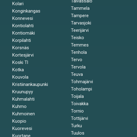
Taivassalo
Kolari
Tammela
Konginkangas
Tampere
Konnevesi
Tarvasjoki
Kontiolahti
Teerijärvi
Kontiomäki
Teisko
Korpilahti
Temmes
Korsnäs
Tenhola
Kortesjärvi
Tervo
Koski Tl
Tervola
Kotka
Teuva
Kouvola
Tohmajärvi
Kristiinankaupunki
Toholampi
Kruunupyy
Toijala
Kuhmalahti
Toivakka
Kuhmo
Tornio
Kuhmoinen
Tottijärvi
Kuopio
Turku
Kuorevesi
Tuulos
Kuortane