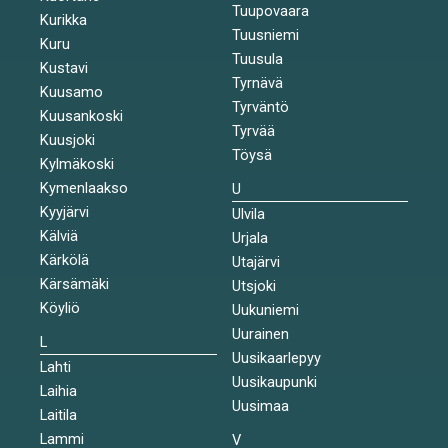
Tuupovaara
Kurikka
Tuusniemi
Kuru
Tuusula
Kustavi
Tyrnävä
Kuusamo
Tyrväntö
Kuusankoski
Tyrvää
Kuusjoki
Töysä
Kylmäkoski
Kymenlaakso
U
Kyyjärvi
Ulvila
Kälviä
Urjala
Kärkölä
Utajärvi
Kärsämäki
Utsjoki
Köyliö
Uukuniemi
Uurainen
L
Uusikaarlepyy
Lahti
Uusikaupunki
Laihia
Uusimaa
Laitila
Lammi
V