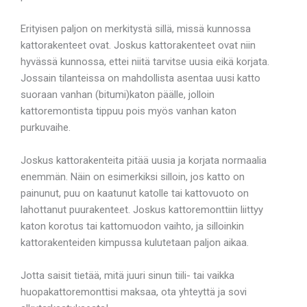
Erityisen paljon on merkitystä sillä, missä kunnossa
kattorakenteet ovat. Joskus kattorakenteet ovat niin
hyvässä kunnossa, ettei niitä tarvitse uusia eikä korjata.
Jossain tilanteissa on mahdollista asentaa uusi katto
suoraan vanhan (bitumi)katon päälle, jolloin
kattoremontista tippuu pois myös vanhan katon
purkuvaihe.
Joskus kattorakenteita pitää uusia ja korjata normaalia
enemmän. Näin on esimerkiksi silloin, jos katto on
painunut, puu on kaatunut katolle tai kattovuoto on
lahottanut puurakenteet. Joskus kattoremonttiin liittyy
katon korotus tai kattomuodon vaihto, ja silloinkin
kattorakenteiden kimpussa kulutetaan paljon aikaa.
Jotta saisit tietää, mitä juuri sinun tiili- tai vaikka
huopakattoremonttisi maksaa, ota yhteyttä ja sovi