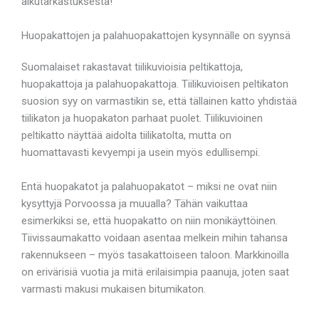
alkutarkastuksesta!
Huopakattojen ja palahuopakattojen kysynnälle on syynsä
Suomalaiset rakastavat tiilikuvioisia peltikattoja,
huopakattoja ja palahuopakattoja. Tiilikuvioisen peltikaton
suosion syy on varmastikin se, että tällainen katto yhdistää
tiilikaton ja huopakaton parhaat puolet. Tiilikuvioinen
peltikatto näyttää aidolta tiilikatolta, mutta on
huomattavasti kevyempi ja usein myös edullisempi.
Entä huopakatot ja palahuopakatot – miksi ne ovat niin
kysyttyjä Porvoossa ja muualla? Tähän vaikuttaa
esimerkiksi se, että huopakatto on niin monikäyttöinen.
Tiivissaumakatto voidaan asentaa melkein mihin tahansa
rakennukseen – myös tasakattoiseen taloon. Markkinoilla
on erivärisiä vuotia ja mitä erilaisimpia paanuja, joten saat
varmasti makusi mukaisen bitumikaton.