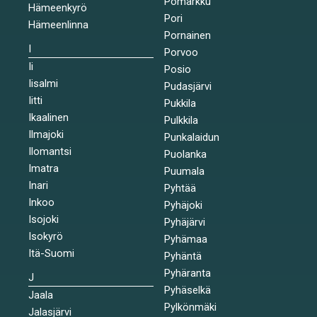
Pomarkku
Hämeenkyrö
Pori
Hämeenlinna
Pornainen
I
Porvoo
Ii
Posio
Iisalmi
Pudasjärvi
Iitti
Pukkila
Ikaalinen
Pulkkila
Ilmajoki
Punkalaidun
Ilomantsi
Puolanka
Imatra
Puumala
Inari
Pyhtää
Inkoo
Pyhäjoki
Isojoki
Pyhäjärvi
Isokyrö
Pyhämaa
Itä-Suomi
Pyhäntä
Pyhäranta
J
Pyhäselkä
Jaala
Pylkönmäki
Jalasjärvi