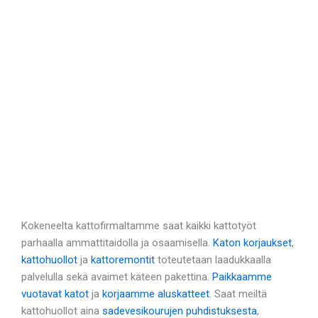
Kokeneelta kattofirmaltamme saat kaikki kattotyöt
parhaalla ammattitaidolla ja osaamisella.
Katon korjaukset
,
kattohuollot
ja
kattoremontit
toteutetaan laadukkaalla
palvelulla sekä avaimet käteen pakettina.
Paikkaamme
vuotavat katot
ja
korjaamme aluskatteet
. Saat meiltä
kattohuollot aina
sadevesikourujen puhdistuksesta
,