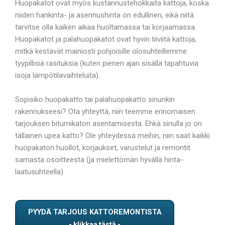
Huopakatot ovat myös kustannustehokkaita kattoja, koska
niiden hankinta- ja asennushinta on edullinen, eikä niitä
tarvitse olla kaiken aikaa huoltamassa tai korjaamassa.
Huopakatot ja palahuopakatot ovat hyvin tiiviitä kattoja,
mitkä kestävät mainiosti pohjoisille olosuhteillemme
tyypillisiä rasituksia (kuten pienen ajan sisällä tapahtuvia
isoja lämpötilavaihteluita).
Sopisiko huopakatto tai palahuopakatto sinunkin
rakennukseesi? Ota yhteyttä, niin teemme erinomaisen
tarjouksen bitumikaton asentamisesta. Ehkä sinulla jo on
tällainen upea katto? Ole yhteydessä meihin, niin saat kaikki
huopakaton huollot, korjaukset, varustelut ja remontit
samasta osoitteesta (ja mielettömän hyvällä hinta-
laatusuhteella).
PYYDÄ TARJOUS KATTOREMONTISTA