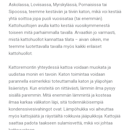
Askolassa, Loviisassa, Myrskylässä, Pornaisissa tai
Sipoossa, teemme kestävän ja tiiviin katon, mikä voi kestää
yhtä soittoa jopa puoli vuosisataa (tai enemmän).
Kattohuoltojen avulla katto kestää vuosikymmenestä
toiseen mitä parhaimmalla tavalla. Arvaatkin jo varmasti,
mistä kattohuollot kannattaa tilata – aivan oikein, me
teemme luotettavalla tavalla myös kaikki erilaiset
kattohuollot.
Kattoremontin yhteydessä kattoa voidaan muokata ja
uudistaa monin eri tavoin. Katon toimintaa voidaan
parannella esimerkiksi toteuttamalla katon ja yläpohjan
lisäeristys. Kun eristeitä on riittävästi, lämmin ilma pysyy
sisällä paremmin. Mitä enemmän lämmintä ja kosteaa
ilmaa karkaa välikaton läpi, sitä todennäköisempiä
kondenssivesivahingot ovat. Lämpöhukka voi aiheuttaa
myös kattojäätä ja räystäiltä roikkuvia jääpuikkoja. Kattojää
saattaa padota taakseen sulamisvettä, mikä voi johtaa
kattovuotoon.