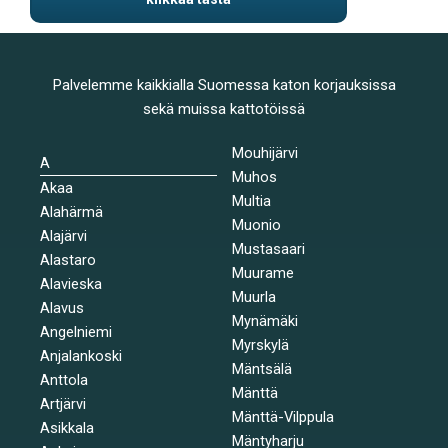
Palvelemme kaikkialla Suomessa katon korjauksissa
sekä muissa kattotöissä
Mouhijärvi
A
Muhos
Akaa
Multia
Alahärmä
Muonio
Alajärvi
Mustasaari
Alastaro
Muurame
Alavieska
Muurla
Alavus
Mynämäki
Angelniemi
Myrskylä
Anjalankoski
Mäntsälä
Anttola
Mänttä
Artjärvi
Mänttä-Vilppula
Asikkala
Mäntyharju