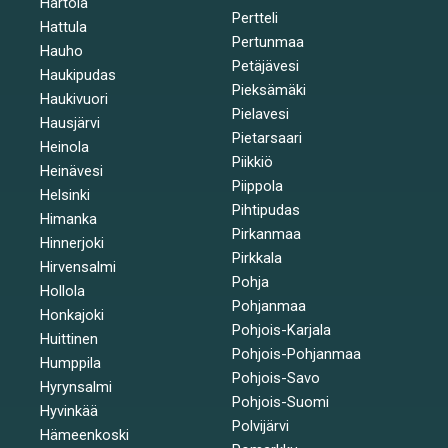
Hartola
Pertteli
Hattula
Pertunmaa
Hauho
Petäjävesi
Haukipudas
Pieksämäki
Haukivuori
Pielavesi
Hausjärvi
Pietarsaari
Heinola
Piikkiö
Heinävesi
Piippola
Helsinki
Pihtipudas
Himanka
Pirkanmaa
Hinnerjoki
Pirkkala
Hirvensalmi
Pohja
Hollola
Pohjanmaa
Honkajoki
Pohjois-Karjala
Huittinen
Pohjois-Pohjanmaa
Humppila
Pohjois-Savo
Hyrynsalmi
Pohjois-Suomi
Hyvinkää
Polvijärvi
Hämeenkoski