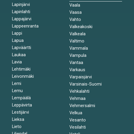
Lapinjärvi
Vaala
Lapinlahti
Vaasa
Lappajärvi
Vahto
Lappeenranta
Valkeakoski
Lappi
Valkeala
Lapua
Valtimo
Lapväärtti
Vammala
Laukaa
Vampula
Lavia
Vantaa
Lehtimäki
Varkaus
Leivonmäki
Varpaisjärvi
Lemi
Varsinais-Suomi
Lemu
Vehkalahti
Lempäälä
Vehmaa
Leppävirta
Vehmersalmi
Lestijärvi
Velkua
Lieksa
Vesanto
Lieto
Vesilahti
Liljendal