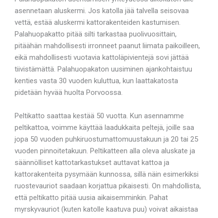
asennetaan aluskermi. Jos katolla jää talvella seisovaa
vettä, estää aluskermi kattorakenteiden kastumisen.
Palahuopakatto pitää silti tarkastaa puolivuosittain,
pitäähän mahdollisesti irronneet paanut liimata paikoilleen,
eikä mahdollisesti vuotavia kattoläpivientejä sovi jättää
tiivistämättä. Palahuopakaton uusiminen ajankohtaistuu
kenties vasta 30 vuoden kuluttua, kun laattakatosta
pidetään hyvää huolta Porvoossa.
Peltikatto saattaa kestää 50 vuotta. Kun asennamme
peltikattoa, voimme käyttää laadukkaita peltejä, joille saa
jopa 50 vuoden puhkiruostumattomuustakuun ja 20 tai 25
vuoden pinnoitetakuun. Peltikatteen alla oleva aluskate ja
säännölliset kattotarkastukset auttavat kattoa ja
kattorakenteita pysymään kunnossa, sillä näin esimerkiksi
ruostevauriot saadaan korjattua pikaisesti. On mahdollista,
että peltikatto pitää uusia aikaisemminkin. Pahat
myrskyvauriot (kuten katolle kaatuva puu) voivat aikaistaa