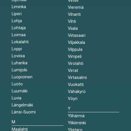
Veteli
Liminka
Vieremä
Liperi
Vihanti
Lohja
Vihti
Lohtaja
Viiala
Loimaa
Viitasaari
Lokalahti
Viljakkala
Loppi
Vilppula
Loviisa
Vimpeli
Luhanka
Virolahti
Lumijoki
Virrat
Luopioinen
Virtasalmi
Luoto
Vuokatti
Luumäki
Vähäkyrö
Luvia
Vöyri
Längelmäki
Y
Länsi-Suomi
Ylihärmä
M
Ylikiiminki
Maalahti
Ylistaro