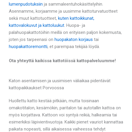
lumenpudotuksiin
ja sammaleentuhokäsittelyihin.
Asennamme, korjaamme ja uusimme kattoturvatuotteet
sekä muut kattotuotteet,
kuten kattoikkunat,
kattovalokuvut ja kattoluukut
. Huopa- ja
palahuopakattotöihin meillä on erityisen paljon kokemusta,
joten jos tarpeenasi on
huopakaton korjaus
tai
huopakattoremontti
, et parempaa tekijää löydä.
Ota yhteyttä kaikissa kattotöissä kattopalveluumme!
Katon asentamisen ja uusimisen väliaikaa pidentävät
kattopaikkaukset Porvoossa
Huollettu katto kestää pitkään, mutta toisinaan
omakotitalon, kesämökin, paritalon tai autotallin kattoa on
myös korjattava. Kattoon voi syntyä reikiä, halkeamia tai
esimerkiksi läpivientivuotoja. Kaikki pienet vauriot kannattaa
paikata nopeasti, sillä aikaisessa vaiheessa tehdyt