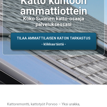
Katto kuntoon
ammattiottein
Koko Suomen katto-osaaja
palveluksessasi
TILAA AMMATTILAISEN KATON TARKASTUS
Kattoremontti, kattotyöt Porvoo – Yksi urakka,