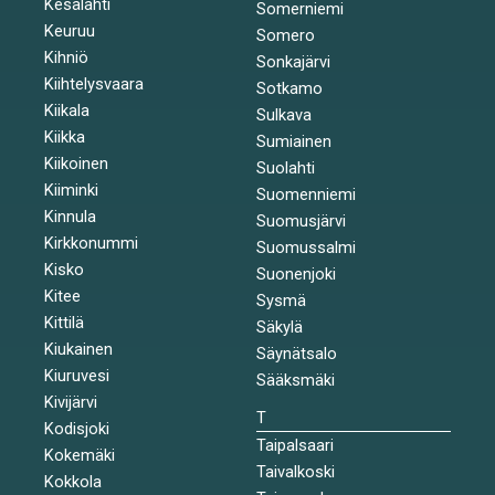
Kesälahti
Somerniemi
Keuruu
Somero
Kihniö
Sonkajärvi
Kiihtelysvaara
Sotkamo
Kiikala
Sulkava
Kiikka
Sumiainen
Kiikoinen
Suolahti
Kiiminki
Suomenniemi
Kinnula
Suomusjärvi
Kirkkonummi
Suomussalmi
Kisko
Suonenjoki
Kitee
Sysmä
Kittilä
Säkylä
Kiukainen
Säynätsalo
Kiuruvesi
Sääksmäki
Kivijärvi
T
Kodisjoki
Taipalsaari
Kokemäki
Taivalkoski
Kokkola