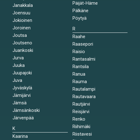
Päijät-Häme
Janakkala
Pälkäne
Joensuu
Pöytyä
Jokioinen
Joroinen
R
Joutsa
Raahe
Joutseno
Raasepori
Juankoski
Raisio
Jurva
Rantasalmi
Juuka
Rantsila
Juupajoki
Ranua
Juva
Rauma
Jyväskylä
Rautalampi
Jämijärvi
Rautavaara
Jämsä
Rautjärvi
Jämsänkoski
Reisjärvi
Järvenpää
Renko
Riihimäki
K
Riistavesi
Kaarina