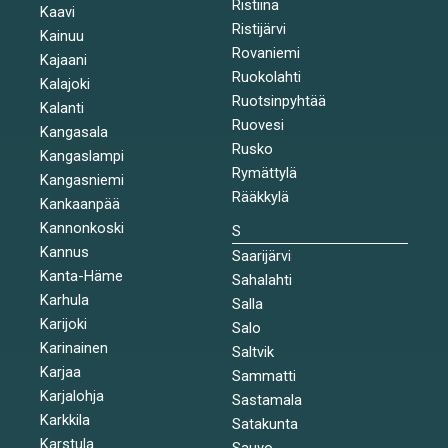
Ristiina
Kaavi
Ristijärvi
Kainuu
Rovaniemi
Kajaani
Ruokolahti
Kalajoki
Ruotsinpyhtää
Kalanti
Ruovesi
Kangasala
Rusko
Kangaslampi
Rymättylä
Kangasniemi
Rääkkylä
Kankaanpää
Kannonkoski
S
Kannus
Saarijärvi
Kanta-Häme
Sahalahti
Karhula
Salla
Karijoki
Salo
Karinainen
Saltvik
Karjaa
Sammatti
Karjalohja
Sastamala
Karkkila
Satakunta
Karstula
Sauvo