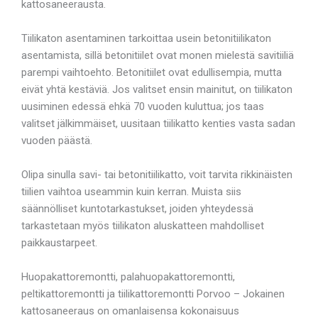
kattosaneerausta.
Tiilikaton asentaminen tarkoittaa usein betonitiilikaton
asentamista, sillä betonitiilet ovat monen mielestä savitiiliä
parempi vaihtoehto. Betonitiilet ovat edullisempia, mutta
eivät yhtä kestäviä. Jos valitset ensin mainitut, on tiilikaton
uusiminen edessä ehkä 70 vuoden kuluttua; jos taas
valitset jälkimmäiset, uusitaan tiilikatto kenties vasta sadan
vuoden päästä.
Olipa sinulla savi- tai betonitiilikatto, voit tarvita rikkinäisten
tiilien vaihtoa useammin kuin kerran. Muista siis
säännölliset kuntotarkastukset, joiden yhteydessä
tarkastetaan myös tiilikaton aluskatteen mahdolliset
paikkaustarpeet.
Huopakattoremontti, palahuopakattoremontti,
peltikattoremontti ja tiilikattoremontti Porvoo – Jokainen
kattosaneeraus on omanlaisensa kokonaisuus