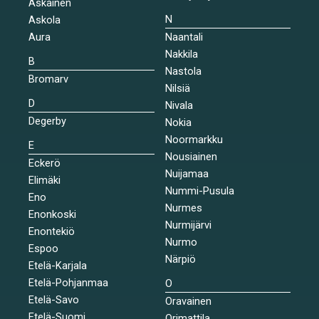
Askainen
N
Askola
Aura
Naantali
Nakkila
B
Nastola
Bromarv
Nilsiä
D
Nivala
Degerby
Nokia
Noormarkku
E
Nousiainen
Eckerö
Nuijamaa
Elimäki
Nummi-Pusula
Eno
Nurmes
Enonkoski
Nurmijärvi
Enontekiö
Nurmo
Espoo
Närpiö
Etelä-Karjala
Etelä-Pohjanmaa
O
Etelä-Savo
Oravainen
Etelä-Suomi
Orimattila