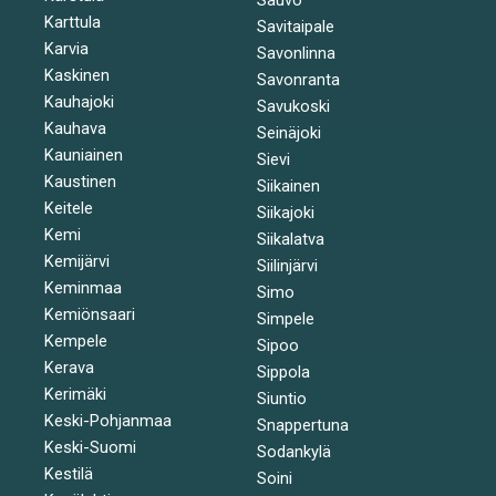
Karttula
Savitaipale
Karvia
Savonlinna
Kaskinen
Savonranta
Kauhajoki
Savukoski
Kauhava
Seinäjoki
Kauniainen
Sievi
Kaustinen
Siikainen
Keitele
Siikajoki
Kemi
Siikalatva
Kemijärvi
Siilinjärvi
Keminmaa
Simo
Kemiönsaari
Simpele
Kempele
Sipoo
Kerava
Sippola
Kerimäki
Siuntio
Keski-Pohjanmaa
Snappertuna
Keski-Suomi
Sodankylä
Kestilä
Soini