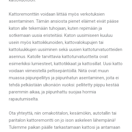
Kattoremonttiin voidaan liittää myös verkotuksien
asentaminen. Tämän ansiosta pienet eläimet eivät pääse
katon alle tekemään tuhojaan, kuten repimään ja
sotkemaan uusia eristeitäsi. Katon uusimiseen kuuluu
usein myös kattoikkunoiden, kattovalokupujen tai
kattoluukkujen uusiminen sekä uusien kattoturvatuotteiden
asennus. Katolle tarvittavia kattoturvatuotteita ovat
esimerkiksi lumiesteet, kattotikkaat ja kattosillat. Uusi katto
voidaan viimeistellä peltisepäntöillä. Niitä ovat muun
muassa piipunpellitys ja piipunhatun asentaminen, joita ei
tehdä pelkästään ulkonäön vuoksi: pellitetty piippu kestää
paremmin aikaa, ja piipunhattu suojaa hormia
rapautumiselta.
Ota yhteyttä, niin omakotitalon, kesämökin, autotallin tai
paritalon kattoremontti on jo ison askeleen lähempänä!
Tulemme paikan päälle tarkastamaan kattosi ja antamaan