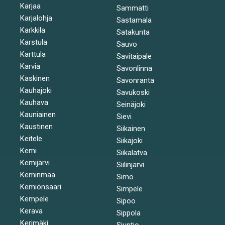
Karjaa
Sammatti
Karjalohja
Sastamala
Karkkila
Satakunta
Karstula
Sauvo
Karttula
Savitaipale
Karvia
Savonlinna
Kaskinen
Savonranta
Kauhajoki
Savukoski
Kauhava
Seinäjoki
Kauniainen
Sievi
Kaustinen
Siikainen
Keitele
Siikajoki
Kemi
Siikalatva
Kemijärvi
Siilinjärvi
Keminmaa
Simo
Kemiönsaari
Simpele
Kempele
Sipoo
Kerava
Sippola
Kerimäki
Siuntio