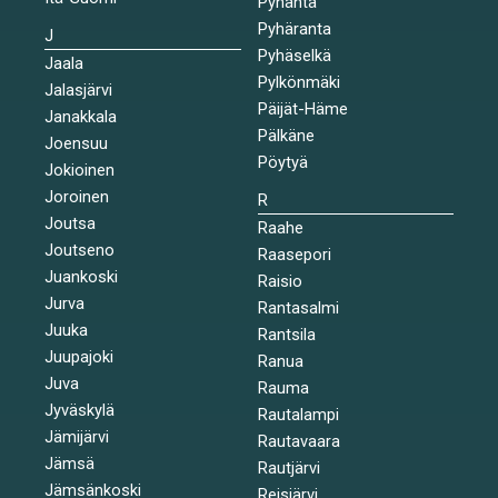
Pyhäntä
Pyhäranta
J
Pyhäselkä
Jaala
Pylkönmäki
Jalasjärvi
Päijät-Häme
Janakkala
Pälkäne
Joensuu
Pöytyä
Jokioinen
Joroinen
R
Joutsa
Raahe
Joutseno
Raasepori
Juankoski
Raisio
Jurva
Rantasalmi
Juuka
Rantsila
Juupajoki
Ranua
Juva
Rauma
Jyväskylä
Rautalampi
Jämijärvi
Rautavaara
Jämsä
Rautjärvi
Jämsänkoski
Reisjärvi