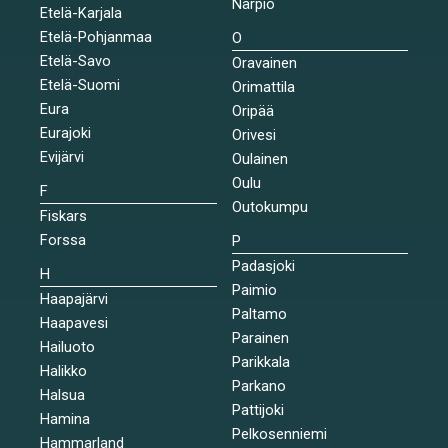
Närpiö
Etelä-Karjala
Etelä-Pohjanmaa
O
Etelä-Savo
Oravainen
Etelä-Suomi
Orimattila
Eura
Oripää
Eurajoki
Orivesi
Evijärvi
Oulainen
Oulu
F
Outokumpu
Fiskars
Forssa
P
Padasjoki
H
Paimio
Haapajärvi
Paltamo
Haapavesi
Parainen
Hailuoto
Parikkala
Halikko
Parkano
Halsua
Pattijoki
Hamina
Pelkosenniemi
Hammarland