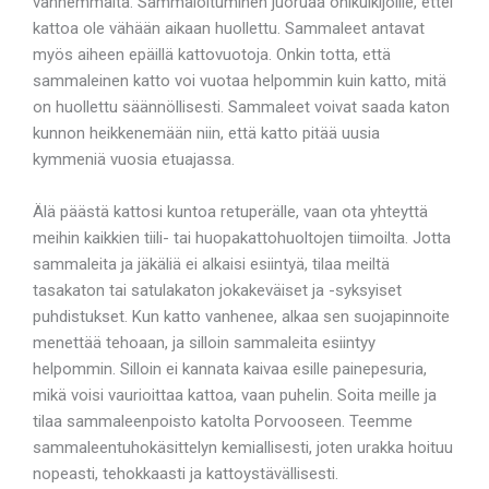
vanhemmalta. Sammaloituminen juoruaa ohikulkijoille, ettei
kattoa ole vähään aikaan huollettu. Sammaleet antavat
myös aiheen epäillä kattovuotoja. Onkin totta, että
sammaleinen katto voi vuotaa helpommin kuin katto, mitä
on huollettu säännöllisesti. Sammaleet voivat saada katon
kunnon heikkenemään niin, että katto pitää uusia
kymmeniä vuosia etuajassa.
Älä päästä kattosi kuntoa retuperälle, vaan ota yhteyttä
meihin kaikkien tiili- tai huopakattohuoltojen tiimoilta. Jotta
sammaleita ja jäkäliä ei alkaisi esiintyä, tilaa meiltä
tasakaton tai satulakaton jokakeväiset ja -syksyiset
puhdistukset. Kun katto vanhenee, alkaa sen suojapinnoite
menettää tehoaan, ja silloin sammaleita esiintyy
helpommin. Silloin ei kannata kaivaa esille painepesuria,
mikä voisi vaurioittaa kattoa, vaan puhelin. Soita meille ja
tilaa sammaleenpoisto katolta Porvooseen. Teemme
sammaleentuhokäsittelyn kemiallisesti, joten urakka hoituu
nopeasti, tehokkaasti ja kattoystävällisesti.