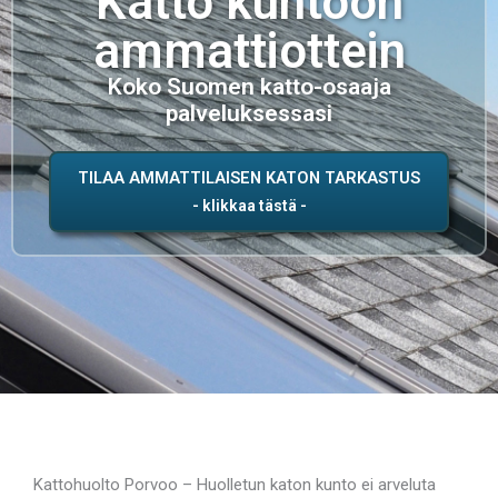
Katto kuntoon
ammattiottein
Koko Suomen katto-osaaja
palveluksessasi
TILAA AMMATTILAISEN KATON TARKASTUS
Kattohuolto Porvoo – Huolletun katon kunto ei arveluta