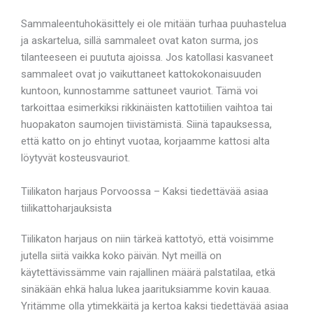
Sammaleentuhokäsittely ei ole mitään turhaa puuhastelua
ja askartelua, sillä sammaleet ovat katon surma, jos
tilanteeseen ei puututa ajoissa. Jos katollasi kasvaneet
sammaleet ovat jo vaikuttaneet kattokokonaisuuden
kuntoon, kunnostamme sattuneet vauriot. Tämä voi
tarkoittaa esimerkiksi rikkinäisten kattotiilien vaihtoa tai
huopakaton saumojen tiivistämistä. Siinä tapauksessa,
että katto on jo ehtinyt vuotaa, korjaamme kattosi alta
löytyvät kosteusvauriot.
Tiilikaton harjaus Porvoossa – Kaksi tiedettävää asiaa
tiilikattoharjauksista
Tiilikaton harjaus on niin tärkeä kattotyö, että voisimme
jutella siitä vaikka koko päivän. Nyt meillä on
käytettävissämme vain rajallinen määrä palstatilaa, etkä
sinäkään ehkä halua lukea jaarituksiamme kovin kauaa.
Yritämme olla ytimekkäitä ja kertoa kaksi tiedettävää asiaa