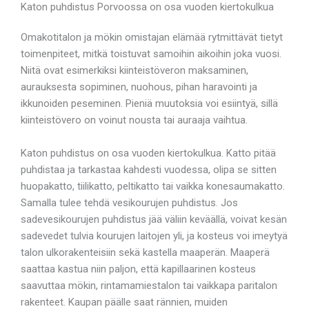
Katon puhdistus Porvoossa on osa vuoden kiertokulkua
Omakotitalon ja mökin omistajan elämää rytmittävät tietyt
toimenpiteet, mitkä toistuvat samoihin aikoihin joka vuosi.
Niitä ovat esimerkiksi kiinteistöveron maksaminen,
aurauksesta sopiminen, nuohous, pihan haravointi ja
ikkunoiden peseminen. Pieniä muutoksia voi esiintyä, sillä
kiinteistövero on voinut nousta tai auraaja vaihtua.
Katon puhdistus on osa vuoden kiertokulkua. Katto pitää
puhdistaa ja tarkastaa kahdesti vuodessa, olipa se sitten
huopakatto, tiilikatto, peltikatto tai vaikka konesaumakatto.
Samalla tulee tehdä vesikourujen puhdistus. Jos
sadevesikourujen puhdistus jää väliin keväällä, voivat kesän
sadevedet tulvia kourujen laitojen yli, ja kosteus voi imeytyä
talon ulkorakenteisiin sekä kastella maaperän. Maaperä
saattaa kastua niin paljon, että kapillaarinen kosteus
saavuttaa mökin, rintamamiestalon tai vaikkapa paritalon
rakenteet. Kaupan päälle saat rännien, muiden