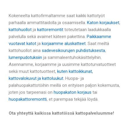
Kokeneelta kattofirmaltamme saat kaikki kattotyöt
parhaalla ammattitaidolla ja osaamisella.
Katon korjaukset
,
kattohuollot
ja
kattoremontit
toteutetaan laadukkaalla
palvelulla sekä avaimet käteen pakettina.
Paikkaamme
vuotavat katot
ja
korjaamme aluskatteet
. Saat meiltä
kattohuollot aina
sadevesikourujen puhdistuksesta
,
lumenpudotuksiin
ja sammaleentuhokäsittelyihin.
Asennamme, korjaamme ja uusimme kattoturvatuotteet
sekä muut kattotuotteet,
kuten kattoikkunat,
kattovalokuvut ja kattoluukut
. Huopa- ja
palahuopakattotöihin meillä on erityisen paljon kokemusta,
joten jos tarpeenasi on
huopakaton korjaus
tai
huopakattoremontti
, et parempaa tekijää löydä.
Ota yhteyttä kaikissa kattotöissä kattopalveluumme!