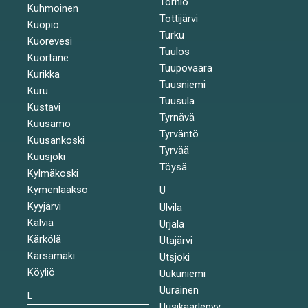
Tornio
Kuhmoinen
Tottijärvi
Kuopio
Turku
Kuorevesi
Tuulos
Kuortane
Tuupovaara
Kurikka
Tuusniemi
Kuru
Tuusula
Kustavi
Tyrnävä
Kuusamo
Tyrväntö
Kuusankoski
Tyrvää
Kuusjoki
Töysä
Kylmäkoski
Kymenlaakso
U
Kyyjärvi
Ulvila
Kälviä
Urjala
Kärkölä
Utajärvi
Kärsämäki
Utsjoki
Köyliö
Uukuniemi
Uurainen
L
Uusikaarlepyy