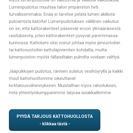
Lumenpudotus muuttaa talon ympäristön heti
turvallisemmaksi. Enää ei tarvitse pelätä lumen äkillistä
putoamista katolta! Lumenpudotuksen välillinen vaikutus
on se, että kattorakenteet pääsevät eroon ylimääräisestä
rasituksesta, joten kattorakenteet pysyvät paremmassa
kunnossa. Kattolumi olisi voinut johtaa myös jiirivuotoihin
tai kattovuotoihin kattoläpivientien kohdalta, mutta
lumenpoiston myötä tällaisiltakin pulmilta voidaan välttyä.
Jääpuikkojen pudotus, rännien sulatus vesihöyryllä ja kaikki
muut kattohuoltomme oikeuttavat
kotitalousvähennykseen. Muistathan myös rahoituksen,
mitä yhteistyökumppanimme tarjoaa asiakkaillemme.
PYYDÄ TARJOUS KATTOHUOLLOSTA