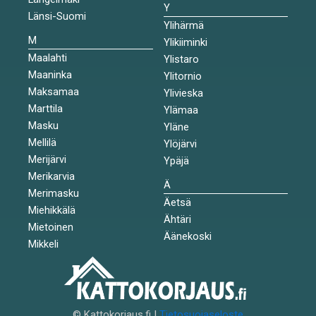
Y
Länsi-Suomi
Ylihärmä
M
Ylikiiminki
Maalahti
Ylistaro
Maaninka
Ylitornio
Maksamaa
Ylivieska
Marttila
Ylämaa
Masku
Yläne
Mellilä
Ylöjärvi
Merijärvi
Ypäjä
Merikarvia
Ä
Merimasku
Äetsä
Miehikkälä
Ähtäri
Mietoinen
Äänekoski
Mikkeli
© Kattokorjaus.fi |
Tietosuojaseloste