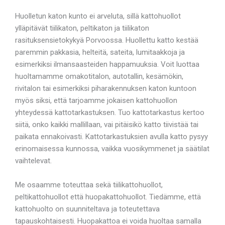
Huolletun katon kunto ei arveluta, sillä kattohuollot
ylläpitävät tiilikaton, peltikaton ja tiilikaton
rasituksensietokykyä Porvoossa. Huollettu katto kestää
paremmin pakkasia, helteitä, sateita, lumitaakkoja ja
esimerkiksi ilmansaasteiden happamuuksia. Voit luottaa
huoltamamme omakotitalon, autotallin, kesämökin,
rivitalon tai esimerkiksi piharakennuksen katon kuntoon
myös siksi, että tarjoamme jokaisen kattohuollon
yhteydessä kattotarkastuksen. Tuo kattotarkastus kertoo
siitä, onko kaikki mallillaan, vai pitäisikö katto tiivistää tai
paikata ennakoivasti. Kattotarkastuksien avulla katto pysyy
erinomaisessa kunnossa, vaikka vuosikymmenet ja säätilat
vaihtelevat.
Me osaamme toteuttaa sekä tiilikattohuollot,
peltikattohuollot että huopakattohuollot. Tiedämme, että
kattohuolto on suunniteltava ja toteutettava
tapauskohtaisesti. Huopakattoa ei voida huoltaa samalla