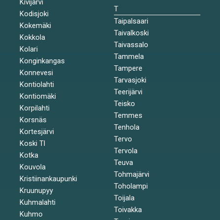
Kivijärvi
T
Kodisjoki
Taipalsaari
Kokemäki
Taivalkoski
Kokkola
Taivassalo
Kolari
Tammela
Konginkangas
Tampere
Konnevesi
Tarvasjoki
Kontiolahti
Teerijärvi
Kontiomäki
Teisko
Korpilahti
Temmes
Korsnäs
Tenhola
Kortesjärvi
Tervo
Koski Tl
Tervola
Kotka
Teuva
Kouvola
Tohmajärvi
Kristiinankaupunki
Toholampi
Kruunupyy
Toijala
Kuhmalahti
Toivakka
Kuhmo