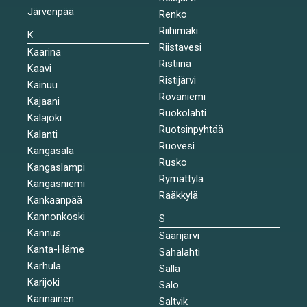
Järvenpää
Renko
Riihimäki
K
Riistavesi
Kaarina
Ristiina
Kaavi
Ristijärvi
Kainuu
Rovaniemi
Kajaani
Ruokolahti
Kalajoki
Ruotsinpyhtää
Kalanti
Ruovesi
Kangasala
Rusko
Kangaslampi
Rymättylä
Kangasniemi
Rääkkylä
Kankaanpää
Kannonkoski
S
Kannus
Saarijärvi
Kanta-Häme
Sahalahti
Karhula
Salla
Karijoki
Salo
Karinainen
Saltvik