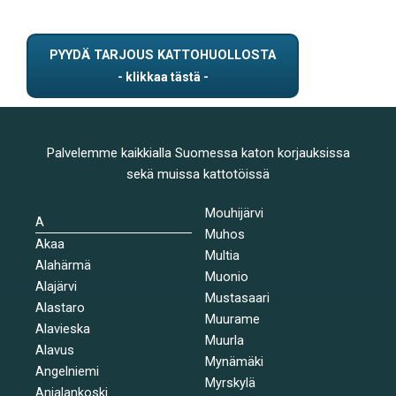
PYYDÄ TARJOUS KATTOHUOLLOSTA
Palvelemme kaikkialla Suomessa katon korjauksissa
sekä muissa kattotöissä
Mouhijärvi
A
Muhos
Akaa
Multia
Alahärmä
Muonio
Alajärvi
Mustasaari
Alastaro
Muurame
Alavieska
Muurla
Alavus
Mynämäki
Angelniemi
Myrskylä
Anjalankoski