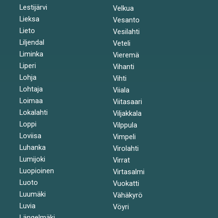
Lestijärvi
Velkua
Lieksa
Vesanto
Lieto
Vesilahti
Liljendal
Veteli
Liminka
Vieremä
Liperi
Vihanti
Lohja
Vihti
Lohtaja
Viiala
Loimaa
Viitasaari
Lokalahti
Viljakkala
Loppi
Vilppula
Loviisa
Vimpeli
Luhanka
Virolahti
Lumijoki
Virrat
Luopioinen
Virtasalmi
Luoto
Vuokatti
Luumäki
Vähäkyrö
Luvia
Vöyri
Längelmäki