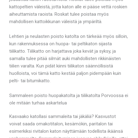
kattopeltien väleistä, jotta katon alle ei pääse vettä roskien
aiheuttamista raoista. Roskat tulee poistaa myös
mahdollisen kattoikkunan väleistä ja ympäriltä.
Lehtien ja neulasten poisto katolta on tärkeää myös silloin,
kun rakennuksessa on huopa- tai peltikaton sijasta
tiilikatto. Tiilikatto on harjattava joka kevät ja syksy, ja
samalla tulee pitää silmät auki mahdollisten rikkinäisten
tiilien varalta. Kun pidät kiinni tiilikaton säännöllisistä
huolloista, voi tämä katto kestää paljon pidempään kuin
pelti- tai bitumikatto.
Sammaleen poisto huopakatolta ja tiilikatolta Porvoossa ei
ole mitään turhaa askartelua
Kasvaako katollasi sammaleita tai jäkäliä? Kasvustot
voivat saada omakotitalon, kesämökin, paritalon tai
esimerkiksi rivitalon katon näyttämään todellista ikäänsä