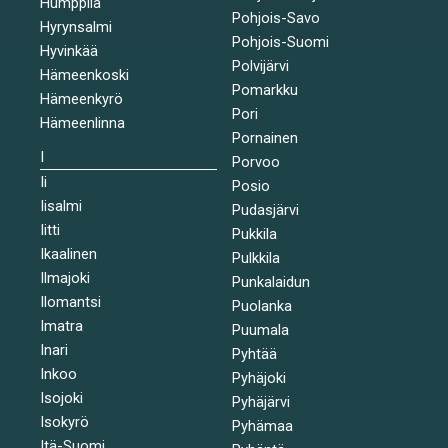
Humppila
Pohjois-Savo
Hyrynsalmi
Pohjois-Suomi
Hyvinkää
Polvijärvi
Hämeenkoski
Pomarkku
Hämeenkyrö
Pori
Hämeenlinna
Pornainen
I
Porvoo
Ii
Posio
Iisalmi
Pudasjärvi
Iitti
Pukkila
Ikaalinen
Pulkkila
Ilmajoki
Punkalaidun
Ilomantsi
Puolanka
Imatra
Puumala
Inari
Pyhtää
Inkoo
Pyhäjoki
Isojoki
Pyhäjärvi
Isokyrö
Pyhämaa
Itä-Suomi