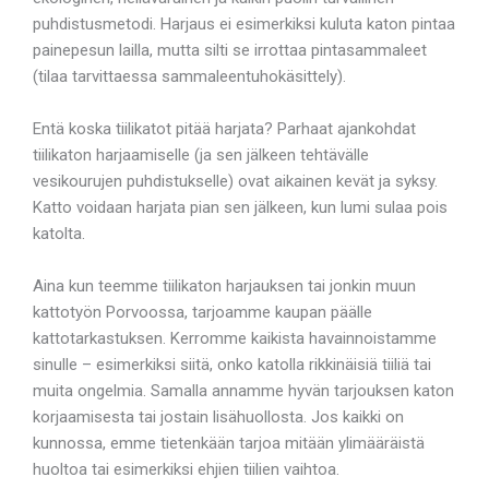
puhdistusmetodi. Harjaus ei esimerkiksi kuluta katon pintaa
painepesun lailla, mutta silti se irrottaa pintasammaleet
(tilaa tarvittaessa sammaleentuhokäsittely).
Entä koska tiilikatot pitää harjata? Parhaat ajankohdat
tiilikaton harjaamiselle (ja sen jälkeen tehtävälle
vesikourujen puhdistukselle) ovat aikainen kevät ja syksy.
Katto voidaan harjata pian sen jälkeen, kun lumi sulaa pois
katolta.
Aina kun teemme tiilikaton harjauksen tai jonkin muun
kattotyön Porvoossa, tarjoamme kaupan päälle
kattotarkastuksen. Kerromme kaikista havainnoistamme
sinulle – esimerkiksi siitä, onko katolla rikkinäisiä tiiliä tai
muita ongelmia. Samalla annamme hyvän tarjouksen katon
korjaamisesta tai jostain lisähuollosta. Jos kaikki on
kunnossa, emme tietenkään tarjoa mitään ylimääräistä
huoltoa tai esimerkiksi ehjien tiilien vaihtoa.