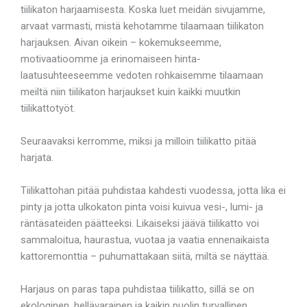
tiilikaton harjaamisesta. Koska luet meidän sivujamme,
arvaat varmasti, mistä kehotamme tilaamaan tiilikaton
harjauksen. Aivan oikein – kokemukseemme,
motivaatioomme ja erinomaiseen hinta-
laatusuhteeseemme vedoten rohkaisemme tilaamaan
meiltä niin tiilikaton harjaukset kuin kaikki muutkin
tiilikattotyöt.
Seuraavaksi kerromme, miksi ja milloin tiilikatto pitää
harjata.
Tiilikattohan pitää puhdistaa kahdesti vuodessa, jotta lika ei
pinty ja jotta ulkokaton pinta voisi kuivua vesi-, lumi- ja
räntäsateiden päätteeksi. Likaiseksi jäävä tiilikatto voi
sammaloitua, haurastua, vuotaa ja vaatia ennenaikaista
kattoremonttia – puhumattakaan siitä, miltä se näyttää.
Harjaus on paras tapa puhdistaa tiilikatto, sillä se on
ekologinen, hellävarainen ja kaikin puolin turvallinen