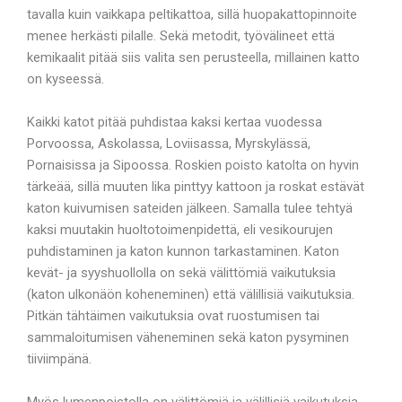
tavalla kuin vaikkapa peltikattoa, sillä huopakattopinnoite
menee herkästi pilalle. Sekä metodit, työvälineet että
kemikaalit pitää siis valita sen perusteella, millainen katto
on kyseessä.
Kaikki katot pitää puhdistaa kaksi kertaa vuodessa
Porvoossa, Askolassa, Loviisassa, Myrskylässä,
Pornaisissa ja Sipoossa. Roskien poisto katolta on hyvin
tärkeää, sillä muuten lika pinttyy kattoon ja roskat estävät
katon kuivumisen sateiden jälkeen. Samalla tulee tehtyä
kaksi muutakin huoltotoimenpidettä, eli vesikourujen
puhdistaminen ja katon kunnon tarkastaminen. Katon
kevät- ja syyshuollolla on sekä välittömiä vaikutuksia
(katon ulkonäön koheneminen) että välillisiä vaikutuksia.
Pitkän tähtäimen vaikutuksia ovat ruostumisen tai
sammaloitumisen väheneminen sekä katon pysyminen
tiiviimpänä.
Myös lumenpoistolla on välittömiä ja välillisiä vaikutuksia.