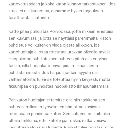
kattovarusteiden ja koko katon kunnon tarkastuksen. Jos
kaikki ei ole kunnossa, annamme hyvän tarjouksen
tarvittavista lisätöistä.
Katto pitää puhdistaa Porvoossa, jotta mikään ei estäisi
sen kuivumista, ja jotta se näyttäisi paremmalta. Katon
puhdistus voi kuitenkin viedä ojasta allikkoon, jos
kattohuoltaja ei osaa toteuttaa urakkaa oikealla tavalla.
Huopakaton puhdistuksen suhteen pitää olla erityisen
tarkka, sillä huopakatot eivät pidä mekaanisesta
puhdistamisesta. Jos harjaus jostain syystä olisi
välttämätöntä, tulee se toteuttaa hyvin kevyesti, mutta
fiksumpaa on puhdistaa huopakatto ilmapuhaltamalla.
Peltikaton huoltajan ei tarvitse olla niin tarkkana sen
suhteen, millaisen työvälineen hän ottaa käsiinsä
aikoessaan puhdistaa katon. Sen suhteen on kuitenkin
oltava tarkkana, ettei katolle jää roskia, mitkä voisivat
jouduttaa katon ruostumista. Roskat tulee poistaa myös