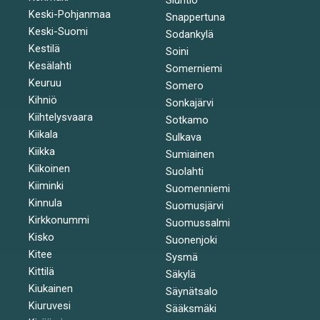
Keski-Pohjanmaa
Snappertuna
Keski-Suomi
Sodankylä
Kestilä
Soini
Kesälahti
Somerniemi
Keuruu
Somero
Kihniö
Sonkajärvi
Kiihtelysvaara
Sotkamo
Kiikala
Sulkava
Kiikka
Sumiainen
Kiikoinen
Suolahti
Kiiminki
Suomenniemi
Kinnula
Suomusjärvi
Kirkkonummi
Suomussalmi
Kisko
Suonenjoki
Kitee
Sysmä
Kittilä
Säkylä
Kiukainen
Säynätsalo
Kiuruvesi
Sääksmäki