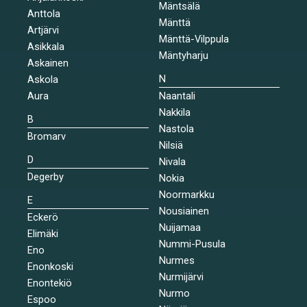
Mäntsälä
Anttola
Mänttä
Artjärvi
Mänttä-Vilppula
Asikkala
Mäntyharju
Askainen
N
Askola
Aura
Naantali
Nakkila
B
Nastola
Bromarv
Nilsiä
D
Nivala
Degerby
Nokia
Noormarkku
E
Nousiainen
Eckerö
Nuijamaa
Elimäki
Nummi-Pusula
Eno
Nurmes
Enonkoski
Nurmijärvi
Enontekiö
Nurmo
Espoo