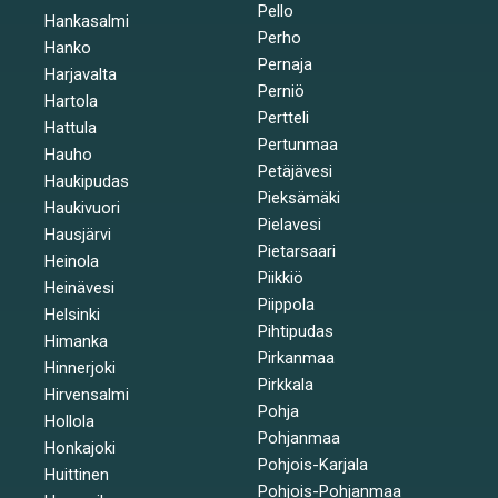
Pello
Hankasalmi
Perho
Hanko
Pernaja
Harjavalta
Perniö
Hartola
Pertteli
Hattula
Pertunmaa
Hauho
Petäjävesi
Haukipudas
Pieksämäki
Haukivuori
Pielavesi
Hausjärvi
Pietarsaari
Heinola
Piikkiö
Heinävesi
Piippola
Helsinki
Pihtipudas
Himanka
Pirkanmaa
Hinnerjoki
Pirkkala
Hirvensalmi
Pohja
Hollola
Pohjanmaa
Honkajoki
Pohjois-Karjala
Huittinen
Pohjois-Pohjanmaa