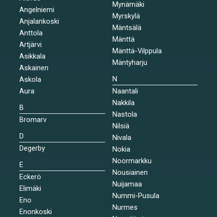
Mynämäki
Angelniemi
Myrskylä
Anjalankoski
Mäntsälä
Anttola
Mänttä
Artjärvi
Mänttä-Vilppula
Asikkala
Mäntyharju
Askainen
N
Askola
Aura
Naantali
Nakkila
B
Nastola
Bromarv
Nilsiä
D
Nivala
Degerby
Nokia
Noormarkku
E
Nousiainen
Eckerö
Nuijamaa
Elimäki
Nummi-Pusula
Eno
Nurmes
Enonkoski