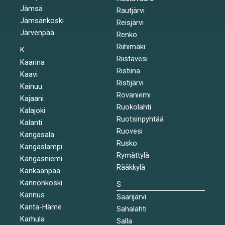
Jämsä
Rautjärvi
Jämsänkoski
Reisjärvi
Järvenpää
Renko
Riihimäki
K
Riistavesi
Kaarina
Ristiina
Kaavi
Ristijärvi
Kainuu
Rovaniemi
Kajaani
Ruokolahti
Kalajoki
Ruotsinpyhtää
Kalanti
Ruovesi
Kangasala
Rusko
Kangaslampi
Rymättylä
Kangasniemi
Rääkkylä
Kankaanpää
Kannonkoski
S
Kannus
Saarijärvi
Kanta-Häme
Sahalahti
Karhula
Salla