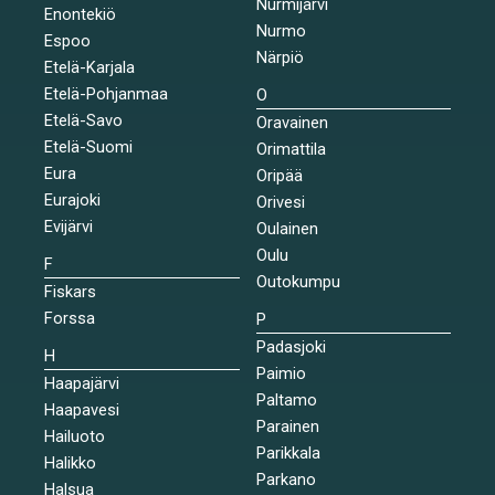
Nurmijärvi
Enontekiö
Nurmo
Espoo
Närpiö
Etelä-Karjala
Etelä-Pohjanmaa
O
Etelä-Savo
Oravainen
Etelä-Suomi
Orimattila
Eura
Oripää
Eurajoki
Orivesi
Evijärvi
Oulainen
Oulu
F
Outokumpu
Fiskars
Forssa
P
Padasjoki
H
Paimio
Haapajärvi
Paltamo
Haapavesi
Parainen
Hailuoto
Parikkala
Halikko
Parkano
Halsua