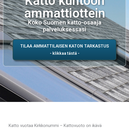
Katto kuntoon
ammattiottein
Koko Suomen katto-osaaja
palveluksessasi
TILAA AMMATTILAISEN KATON TARKASTUS
Katto vuotaa Kirkkonummi – Kattovuoto on ikävä