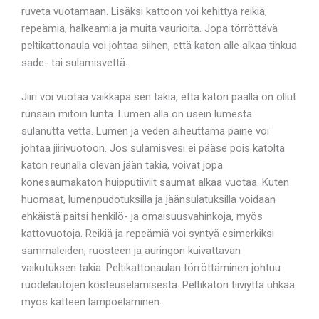
ruveta vuotamaan. Lisäksi kattoon voi kehittyä reikiä,
repeämiä, halkeamia ja muita vaurioita. Jopa törröttävä
peltikattonaula voi johtaa siihen, että katon alle alkaa tihkua
sade- tai sulamisvettä.
Jiiri voi vuotaa vaikkapa sen takia, että katon päällä on ollut
runsain mitoin lunta. Lumen alla on usein lumesta
sulanutta vettä. Lumen ja veden aiheuttama paine voi
johtaa jiirivuotoon. Jos sulamisvesi ei pääse pois katolta
katon reunalla olevan jään takia, voivat jopa
konesaumakaton huipputiiviit saumat alkaa vuotaa. Kuten
huomaat, lumenpudotuksilla ja jäänsulatuksilla voidaan
ehkäistä paitsi henkilö- ja omaisuusvahinkoja, myös
kattovuotoja. Reikiä ja repeämiä voi syntyä esimerkiksi
sammaleiden, ruosteen ja auringon kuivattavan
vaikutuksen takia. Peltikattonaulan törröttäminen johtuu
ruodelautojen kosteuselämisestä. Peltikaton tiiviyttä uhkaa
myös katteen lämpöeläminen.