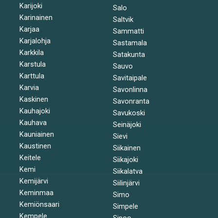
Karijoki
Salo
Karinainen
Saltvik
Karjaa
Sammatti
Karjalohja
Sastamala
Karkkila
Satakunta
Karstula
Sauvo
Karttula
Savitaipale
Karvia
Savonlinna
Kaskinen
Savonranta
Kauhajoki
Savukoski
Kauhava
Seinäjoki
Kauniainen
Sievi
Kaustinen
Siikainen
Keitele
Siikajoki
Kemi
Siikalatva
Kemijärvi
Siilinjärvi
Keminmaa
Simo
Kemiönsaari
Simpele
Kempele
Sipoo