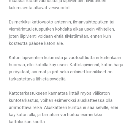
muassa ruostevaurioista ja läpivientien tiivisteiden
kulumisesta alkavat vesivuodot.
Esimerkiksi kattovuoto antennin, ilmanvaihtoputken tai
viemärintuuletusputken kohdalta alkaa usein vähitellen,
joten läpivienti voidaan ehtiä tiivistämään, ennen kuin
kosteutta pääsee katon alle.
Katon läpivientien kulumista ja vuotoalttiutta ei kuitenkaan
huomaa, ellei katolla käy usein. Kattoläpiviennit, katon harja
ja räystäät, saumat ja jiirit sekä erilaiset kiinnikkeet on
tarkastettava lähietäisyydeltä.
Kattotarkastukseen kannattaa liittää myös välikaton
kuntotarkastus, voihan esimerkiksi aluskatteessa olla
ammottava reikä. Aluskatteen kuntoa ei saa selville, ellei
käy katon alla, ja tämähän voi hoitua esimerkiksi
kattoluukun kautta.