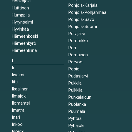
Honkajoki
Pohjois-Karjala
Huittinen
Pohjois-Pohjanmaa
Humppila
Pohjois-Savo
Hyrynsalmi
Pohjois-Suomi
Hyvinkää
Polvijärvi
Hämeenkoski
Pomarkku
Hämeenkyrö
Pori
Hämeenlinna
Pornainen
I
Porvoo
Ii
Posio
Iisalmi
Pudasjärvi
Iitti
Pukkila
Ikaalinen
Pulkkila
Ilmajoki
Punkalaidun
Ilomantsi
Puolanka
Imatra
Puumala
Inari
Pyhtää
Inkoo
Pyhäjoki
Isojoki