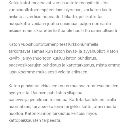
Kaikki katot tarvitsevat vuosihuoltotoimenpiteitä. Jos
vuosihuoltotoimenpiteet laiminlyödään, voi katon kunto
heiketä aivan liian nopeasti. Tiilikatto, peltikatto tai
huopakatto voidaan joutua uusimaan paljon normaalia
aikaisemmin siksi, ettei kattoa ole huollettu säännöllisesti.
Katon vuosihuoltotoimenpiteet Kirkkonummella
tarkoittavat samaa kuin katon kevät- ja syyshuollot. Katon
kevät- ja syyshuoltoon kuuluu katon puhdistus,
sadevesikourujen puhdistus ja kattotarkastus, mistä emme
lupauksemme mukaisesti veloita erikseen.
Katon puhdistus ehkäisee muun muassa ruostevaurioiden
syntymistä. Rännien puhdistus ylläpitää
sadevesijärjestelmän toimintaa. Kattotarkastuksen avulla
huomataan, tarvitseeko loiva tai jyrkkä katto jotain muuta
huoltoa. Katon kunnon tarkastus kertoisi myös
kattopaikkausten tarpeesta.