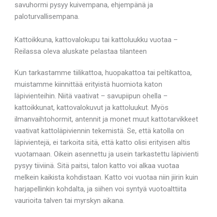
savuhormi pysyy kuivempana, ehjempänä ja
paloturvallisempana.
Kattoikkuna, kattovalokupu tai kattoluukku vuotaa –
Reilassa oleva aluskate pelastaa tilanteen
Kun tarkastamme tiilikattoa, huopakattoa tai peltikattoa,
muistamme kiinnittää erityistä huomiota katon
läpivienteihin. Niitä vaativat – savupiipun ohella –
kattoikkunat, kattovalokuvut ja kattoluukut. Myös
ilmanvaihtohormit, antennit ja monet muut kattotarvikkeet
vaativat kattoläpiviennin tekemistä. Se, että katolla on
läpivientejä, ei tarkoita sitä, että katto olisi erityisen altis
vuotamaan. Oikein asennettu ja usein tarkastettu läpivienti
pysyy tiiviinä. Sitä paitsi, talon katto voi alkaa vuotaa
melkein kaikista kohdistaan. Katto voi vuotaa niin jiirin kuin
harjapellinkin kohdalta, ja siihen voi syntyä vuotoalttiita
vaurioita talven tai myrskyn aikana.