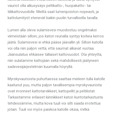
vauriot olla alkusysäys peltikatto-, huopakatto- tai
tiilikattovuodolle. Meiltä saat lumenpoiston nopeasti, ja
kattolumityöt etenevät kaikin puolin turvallisella tavalla.
Lumen alla oleva sulamisvesi muodostuu ongelmaksi
viimeistään silloin, jos katon reunalla syntyy korkea kerros
jäätä. Sulamisvesi ei ehkä pääse jäävallin yli. Silloin katolla
voi olla niin paljon vettä, että saumat alkavat vuotaa.
Jäänsulatus ehkäisee tällaiset kattovuodot. Ota yhteyttä,
niin sulatamme kattojään sekä mahdollisesti jäätyneen
sadevesijärjestelmän kuumalla höyryllä.
Myrskyvaurioista puhuttaessa saattaa mieleen tulla katolle
kaatunut puu, mutta paljon tavallisempia myrskyvaurioita
ovat irronneet kattotarvikkeet, kattopellit ja peltilistat.
Tarkastamme erilaiset kiinnikkeet katon kuntotarkastusta
tehdessämme, mutta kova tuuli voi silti saada irrotettua
jotain. Tuuli voi myös paiskoa katolle oksia, mitkä