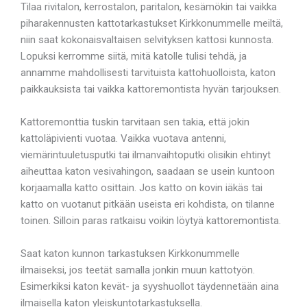
Tilaa rivitalon, kerrostalon, paritalon, kesämökin tai vaikka
piharakennusten kattotarkastukset Kirkkonummelle meiltä,
niin saat kokonaisvaltaisen selvityksen kattosi kunnosta.
Lopuksi kerromme siitä, mitä katolle tulisi tehdä, ja
annamme mahdollisesti tarvituista kattohuolloista, katon
paikkauksista tai vaikka kattoremontista hyvän tarjouksen.
Kattoremonttia tuskin tarvitaan sen takia, että jokin
kattoläpivienti vuotaa. Vaikka vuotava antenni,
viemärintuuletusputki tai ilmanvaihtoputki olisikin ehtinyt
aiheuttaa katon vesivahingon, saadaan se usein kuntoon
korjaamalla katto osittain. Jos katto on kovin iäkäs tai
katto on vuotanut pitkään useista eri kohdista, on tilanne
toinen. Silloin paras ratkaisu voikin löytyä kattoremontista.
Saat katon kunnon tarkastuksen Kirkkonummelle
ilmaiseksi, jos teetät samalla jonkin muun kattotyön.
Esimerkiksi katon kevät- ja syyshuollot täydennetään aina
ilmaisella katon yleiskuntotarkastuksella.