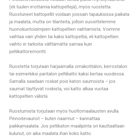
(eli tuulen irrottamia kattopeltejä), myös ruostetta.
Ruostuneet kattopellit voidaan joissain tapauksissa paikata
ja maalata, mutta on tilanteita, jolloin suosittelemme
huonokuntoisimpien kattopeltien vaihtamista. Voimme
vaihtaa vain yhden tai kaksi kattopeltiä, eli kattopeltien
vaihto ei tarkoita välttämättä samaa kuin
peltikattoremontti.
Ruostetta torjutaan harjaamalla omakotitalon, kerrostalon
tai esimerkiksi paritalon peltikatto kaksi kertaa vuodessa.
Samalla saadaan roskat pois katon saumoista – jos
saumat täyttyvät roskista, voi katto alkaa vuotaa
kattopeltien välistä.
Ruostumista torjutaan myös huoltomaalausten avulla.
Pinnoitevauriot – kuten naarmut – kannattaa
paikkamaalata. Jos peltikaton maalipinta on kauttaaltaan
kulunut, on aika maalata ihan koko katto.