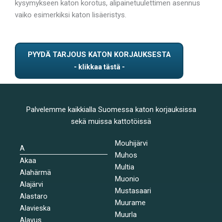
kysymykseen katon korotus, alipainetuulettimen asennus
vaiko esimerkiksi katon lisäeristys.
PYYDÄ TARJOUS KATON KORJAUKSESTA
Palvelemme kaikkialla Suomessa katon korjauksissa
sekä muissa kattotöissä
Mouhijärvi
A
Muhos
Akaa
Multia
Alahärmä
Muonio
Alajärvi
Mustasaari
Alastaro
Muurame
Alavieska
Muurla
Alavus