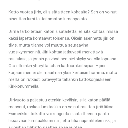
Katto vuotaa jiirin, eli sisätaitteen kohdalta? Sen on voinut
aiheuttaa lumi tai taitamaton lumenpoisto
Jiirillä tarkoitetaan katon sisätaitetta, eli sitä kohtaa, missä
kaksi lapetta kohtaavat toisensa. Oikein asennettu jiiri on
tiivis, mutta tilanne voi muuttua seuraavina
vuosikymmeninä. Jiiri kohtaa jatkuvasti merkittäviä
rasituksia, ja jonain päivänä sen sietokyky voi olla lopussa.
Ota silloinkin yhteyttä tähän kattourakoitsijaan – jiirin
korjaaminen ei ole maailman yksinkertaisin homma, mutta
meillä on rutkasti pätevyyttä tähänkin kattokorjaukseen
Kirkkonummella.
Jiirivuotoja paljastuu etenkin keväisin, sillä katon päällä
maannut, raskas lumitaakka on voinut rasittaa jiiriä liikaa.
Esimerkiksi tiilikatto voi reagoida sisätaitteensa päällä
lepäävään lumitaakkaan niin, että tiiliä napsahtelee rikki, ja
silloinhan tiilikatto saattaa alkaa vuotaa.