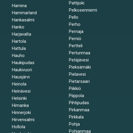
Pattijoki
Hamina
Pelkosenniemi
Hammarland
Pello
Hankasalmi
Perho
Hanko
Pernaja
Harjavalta
Perniö
Hartola
Pertteli
Hattula
Pertunmaa
Hauho
Petäjävesi
Haukipudas
Pieksämäki
Haukivuori
Pielavesi
Hausjärvi
Pietarsaari
Heinola
Piikkiö
Heinävesi
Piippola
Helsinki
Pihtipudas
Himanka
Pirkanmaa
Hinnerjoki
Pirkkala
Hirvensalmi
Pohja
Hollola
Pohjanmaa