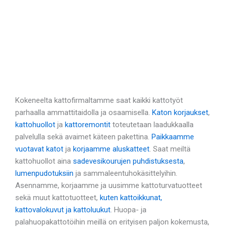
Kokeneelta kattofirmaltamme saat kaikki kattotyöt
parhaalla ammattitaidolla ja osaamisella.
Katon korjaukset
,
kattohuollot
ja
kattoremontit
toteutetaan laadukkaalla
palvelulla sekä avaimet käteen pakettina.
Paikkaamme
vuotavat katot
ja
korjaamme aluskatteet
. Saat meiltä
kattohuollot aina
sadevesikourujen puhdistuksesta
,
lumenpudotuksiin
ja sammaleentuhokäsittelyihin.
Asennamme, korjaamme ja uusimme kattoturvatuotteet
sekä muut kattotuotteet,
kuten kattoikkunat,
kattovalokuvut ja kattoluukut
. Huopa- ja
palahuopakattotöihin meillä on erityisen paljon kokemusta,