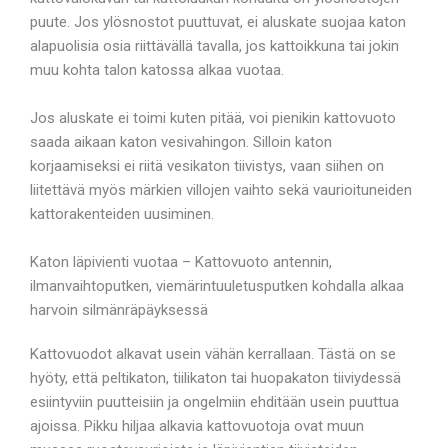
puute. Jos ylösnostot puuttuvat, ei aluskate suojaa katon
alapuolisia osia riittävällä tavalla, jos kattoikkuna tai jokin
muu kohta talon katossa alkaa vuotaa.
Jos aluskate ei toimi kuten pitää, voi pienikin kattovuoto
saada aikaan katon vesivahingon. Silloin katon
korjaamiseksi ei riitä vesikaton tiivistys, vaan siihen on
liitettävä myös märkien villojen vaihto sekä vaurioituneiden
kattorakenteiden uusiminen.
Katon läpivienti vuotaa – Kattovuoto antennin,
ilmanvaihtoputken, viemärintuuletusputken kohdalla alkaa
harvoin silmänräpäyksessä
Kattovuodot alkavat usein vähän kerrallaan. Tästä on se
hyöty, että peltikaton, tiilikaton tai huopakaton tiiviydessä
esiintyviin puutteisiin ja ongelmiin ehditään usein puuttua
ajoissa. Pikku hiljaa alkavia kattovuotoja ovat muun