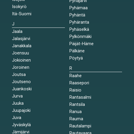
Pyhäjärvi
Isokyrö
Pyhämaa
Itä-Suomi
Pyhäntä
Pyhäranta
J
Pyhäselkä
Jaala
Pylkönmäki
Jalasjärvi
Päijät-Häme
Janakkala
Pälkäne
Joensuu
Pöytyä
Jokioinen
Joroinen
R
Joutsa
Raahe
Joutseno
Raasepori
Juankoski
Raisio
Jurva
Rantasalmi
Juuka
Rantsila
Juupajoki
Ranua
Juva
Rauma
Jyväskylä
Rautalampi
Jämijärvi
Rautavaara