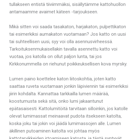
tullakseen entistä tiiviimmäksi, sisällytämme kattohuollon
antamaamme avaimet käteen -tarjoukseen.
Mikä sitten voi saada tasakaton, harjakaton, pulpettikaton
tai esimerkiksi aumakaton vuotamaan? Jos katto on uusi
tai suhteellisen uusi, syy voi olla asennusvirheessä.
Tarkoituksenmukaisellakin tavalla asennettu katto voi
vuotaa, jos katolla on ollut paljon lunta, tai jos
Kirkkonummella on riehunut poikkeuksellisen kova myrsky.
Lumen paino koettelee katon liitoskohtia, joten katto
saattaa ruveta vuotamaan jonkin läpiviennin tai esimerkiksi
jiirin kohdalta. Kannattaa tarkkailla lumen määrää,
koostumusta sekä sitä, onko lumi jakaantunut
epätasaisesti. Kattolumitöitä tarvitaan silloinkin, jos katolle
olevat lumimassat meinaavat pudota itsekseen katolta,
koska joku tai jokin voi jäädä lumimassojen alle. Lumen
äkillinen putoaminen katolta voi johtaa myös
kattotarvikkeiden irtoamiseen katosta, ja tästä syntyvät