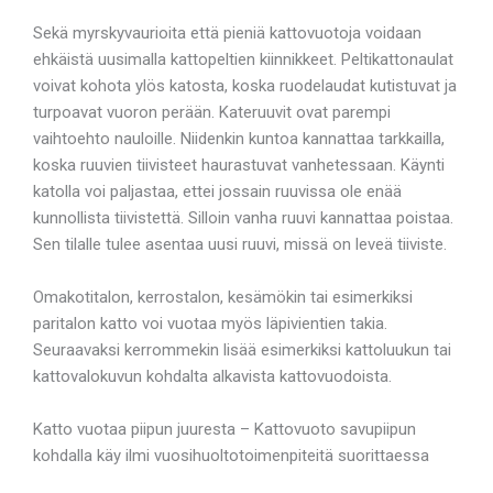
Sekä myrskyvaurioita että pieniä kattovuotoja voidaan
ehkäistä uusimalla kattopeltien kiinnikkeet. Peltikattonaulat
voivat kohota ylös katosta, koska ruodelaudat kutistuvat ja
turpoavat vuoron perään. Kateruuvit ovat parempi
vaihtoehto nauloille. Niidenkin kuntoa kannattaa tarkkailla,
koska ruuvien tiivisteet haurastuvat vanhetessaan. Käynti
katolla voi paljastaa, ettei jossain ruuvissa ole enää
kunnollista tiivistettä. Silloin vanha ruuvi kannattaa poistaa.
Sen tilalle tulee asentaa uusi ruuvi, missä on leveä tiiviste.
Omakotitalon, kerrostalon, kesämökin tai esimerkiksi
paritalon katto voi vuotaa myös läpivientien takia.
Seuraavaksi kerrommekin lisää esimerkiksi kattoluukun tai
kattovalokuvun kohdalta alkavista kattovuodoista.
Katto vuotaa piipun juuresta – Kattovuoto savupiipun
kohdalla käy ilmi vuosihuoltotoimenpiteitä suorittaessa