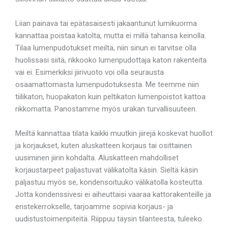
Liian painava tai epätasaisesti jakaantunut lumikuorma
kannattaa poistaa katolta, mutta ei millä tahansa keinolla.
Tilaa lumenpudotukset meiltä, niin sinun ei tarvitse olla
huolissasi siitä, rikkooko lumenpudottaja katon rakenteita
vai ei. Esimerkiksi jiirivuoto voi olla seurausta
osaamattomasta lumenpudotuksesta. Me teemme niin
tiilikaton, huopakaton kuin peltikaton lumenpoistot kattoa
rikkomatta. Panostamme myös urakan turvallisuuteen.
Meiltä kannattaa tilata kaikki muutkin jiirejä koskevat huollot
ja korjaukset, kuten aluskatteen korjaus tai osittainen
uusiminen jiirin kohdalta. Aluskatteen mahdolliset
korjaustarpeet paljastuvat välikatolta käsin. Sieltä käsin
paljastuu myös se, kondensoituuko välikatolla kosteutta.
Jotta kondenssivesi ei aiheuttaisi vaaraa kattorakenteille ja
eristekerrokselle, tarjoamme sopivia korjaus- ja
uudistustoimenpiteitä. Riippuu täysin tilanteesta, tuleeko