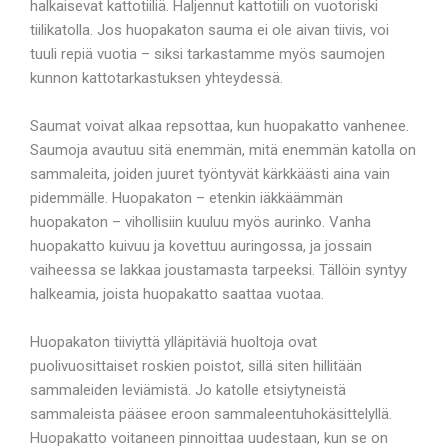
halkaisevat kattotiiliä. Haljennut kattotiili on vuotoriski
tiilikatolla. Jos huopakaton sauma ei ole aivan tiivis, voi
tuuli repiä vuotia – siksi tarkastamme myös saumojen
kunnon kattotarkastuksen yhteydessä.
Saumat voivat alkaa repsottaa, kun huopakatto vanhenee.
Saumoja avautuu sitä enemmän, mitä enemmän katolla on
sammaleita, joiden juuret työntyvät kärkkäästi aina vain
pidemmälle. Huopakaton – etenkin iäkkäämmän
huopakaton – vihollisiin kuuluu myös aurinko. Vanha
huopakatto kuivuu ja kovettuu auringossa, ja jossain
vaiheessa se lakkaa joustamasta tarpeeksi. Tällöin syntyy
halkeamia, joista huopakatto saattaa vuotaa.
Huopakaton tiiviyttä ylläpitäviä huoltoja ovat
puolivuosittaiset roskien poistot, sillä siten hillitään
sammaleiden leviämistä. Jo katolle etsiytyneistä
sammaleista pääsee eroon sammaleentuhokäsittelyllä.
Huopakatto voitaneen pinnoittaa uudestaan, kun se on