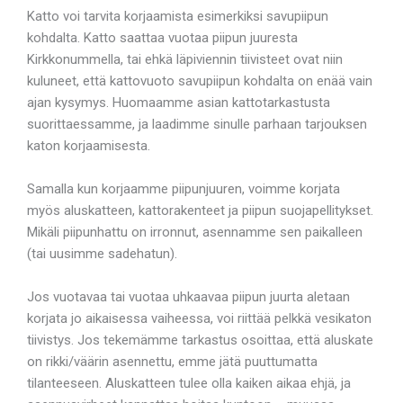
Katto voi tarvita korjaamista esimerkiksi savupiipun
kohdalta. Katto saattaa vuotaa piipun juuresta
Kirkkonummella, tai ehkä läpiviennin tiivisteet ovat niin
kuluneet, että kattovuoto savupiipun kohdalta on enää vain
ajan kysymys. Huomaamme asian kattotarkastusta
suorittaessamme, ja laadimme sinulle parhaan tarjouksen
katon korjaamisesta.
Samalla kun korjaamme piipunjuuren, voimme korjata
myös aluskatteen, kattorakenteet ja piipun suojapellitykset.
Mikäli piipunhattu on irronnut, asennamme sen paikalleen
(tai uusimme sadehatun).
Jos vuotavaa tai vuotaa uhkaavaa piipun juurta aletaan
korjata jo aikaisessa vaiheessa, voi riittää pelkkä vesikaton
tiivistys. Jos tekemämme tarkastus osoittaa, että aluskate
on rikki/väärin asennettu, emme jätä puuttumatta
tilanteeseen. Aluskatteen tulee olla kaiken aikaa ehjä, ja