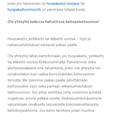
joten jos tarpeenasi on
huopakaton korjaus
tai
huopakattoremontti
, et parempaa tekijää löydä.
Ota yhteyttä kaikissa kattotöissä kattopalveluumme!
Huopakatto, peltikatto tai tiilikatto vuotaa – Syyt ja
ratkaisuehdotukset selviävät paikan päällä
Ota yhteyttä tähän kattofirmaan, jos huopakatto, peltikatto
tai tiilikatto vuotaa Kirkkonummella. Palvelemme sekä
yksityisasiakkaita että taloyhtiöitä, joten ota yhteyttä niin
omakotitalon kuin vaikka kerrostalonkin kattovuodon
tiimoilta. Me tulemme paikan päälle selvittämään
kattovuodon syyn sekä parhaat ratkaisuehdotukset
kattovuotoon. Syy pitää selvittää, jotta voisimme poistaa
ongelman, emme pelkkiä oireita. Ratkaisuehdotuksemme
varustetaan oivallisella tarjouksella kokonaisvaltaisesta
kattokorjauksesta. Jos katto tarvitsee jotain huoltoa