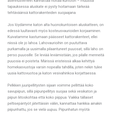
asennusvirheet kannattaa hoitaa kuntoon – muussa
tapauksessa aluskate ei pysty hoitamaan tärkeää
tehtäväänsä kattorakenteiden suojaajana.
Jos löydämme katon alta huonokuntoisen aluskatteen, on
edessä luultavasti myös kosteusvaurioiden korjaaminen.
Kuivatamme kastumaan päässeet kattorakenteet, ellei
niissä ole jo lahoa. Lahovaurioihin on puututtava
purkamalla ja uusimalla pilaantuneet puuosat, sillä laho on
perso puuosille. Se leviää leviämistään, jos pilalle menneitä
puuosia ei poisteta. Märissä eristeissä alkaa kehittyä
homekasvustoja varsin nopealla tahdilla, joten nekin tulee
uusia kattovuotoa ja katon vesivahinkoa korjattaessa.
Pelkkien juuripellitysten sijaan voimme pellittää koko
savupiipun, sillä piipunpellitys suojaa sekä vesikaton ja
piipun liitoskohtaa että koko piippua. Vaikka tällaiset
peltisepäntyöt jätettäisiin väliin, kannattaa hankkia ainakin
piipunhattu, jos se vielä uupuu. Piipunhatun myötä