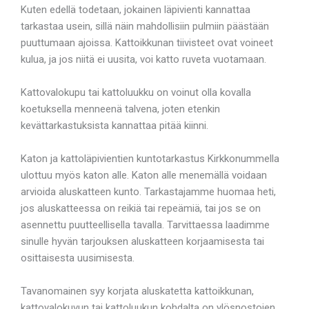
Kuten edellä todetaan, jokainen läpivienti kannattaa
tarkastaa usein, sillä näin mahdollisiin pulmiin päästään
puuttumaan ajoissa. Kattoikkunan tiivisteet ovat voineet
kulua, ja jos niitä ei uusita, voi katto ruveta vuotamaan.
Kattovalokupu tai kattoluukku on voinut olla kovalla
koetuksella menneenä talvena, joten etenkin
kevättarkastuksista kannattaa pitää kiinni.
Katon ja kattoläpivientien kuntotarkastus Kirkkonummella
ulottuu myös katon alle. Katon alle menemällä voidaan
arvioida aluskatteen kunto. Tarkastajamme huomaa heti,
jos aluskatteessa on reikiä tai repeämiä, tai jos se on
asennettu puutteellisella tavalla. Tarvittaessa laadimme
sinulle hyvän tarjouksen aluskatteen korjaamisesta tai
osittaisesta uusimisesta.
Tavanomainen syy korjata aluskatetta kattoikkunan,
kattovalokuvun tai kattoluukun kohdalta on ylösnostojen