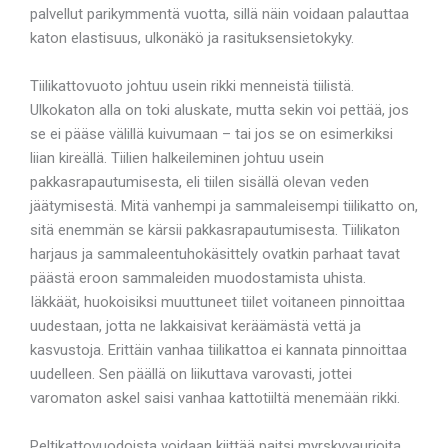
palvellut parikymmentä vuotta, sillä näin voidaan palauttaa
katon elastisuus, ulkonäkö ja rasituksensietokyky.
Tiilikattovuoto johtuu usein rikki menneistä tiilistä.
Ulkokaton alla on toki aluskate, mutta sekin voi pettää, jos
se ei pääse välillä kuivumaan – tai jos se on esimerkiksi
liian kireällä. Tiilien halkeileminen johtuu usein
pakkasrapautumisesta, eli tiilen sisällä olevan veden
jäätymisestä. Mitä vanhempi ja sammaleisempi tiilikatto on,
sitä enemmän se kärsii pakkasrapautumisesta. Tiilikaton
harjaus ja sammaleentuhokäsittely ovatkin parhaat tavat
päästä eroon sammaleiden muodostamista uhista.
Iäkkäät, huokoisiksi muuttuneet tiilet voitaneen pinnoittaa
uudestaan, jotta ne lakkaisivat keräämästä vettä ja
kasvustoja. Erittäin vanhaa tiilikattoa ei kannata pinnoittaa
uudelleen. Sen päällä on liikuttava varovasti, jottei
varomaton askel saisi vanhaa kattotiiltä menemään rikki.
Peltikattovuodoista voidaan kiittää paitsi myrskyvaurioita