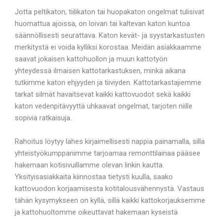
Jotta peltikaton, tiilikaton tai huopakaton ongelmat tulisivat
huomattua ajoissa, on loivan tai kaltevan katon kuntoa
säännöllisesti seurattava. Katon kevät- ja syystarkastusten
merkitystä ei voida kylliksi korostaa. Meidän asiakkaamme
saavat jokaisen kattohuollon ja muun kattotyön
yhteydessä ilmaisen kattotarkastuksen, minkä aikana
tutkimme katon ehjyyden ja tiiviyden. Kattotarkastajiemme
tarkat silmät havaitsevat kaikki kattovuodot sekä kaikki
katon vedenpitävyyttä uhkaavat ongelmat, tarjoten niille
sopivia ratkaisuja.
Rahoitus löytyy lähes kirjaimellisesti nappia painamalla, sillä
yhteistyökumppanimme tarjoamaa remonttilainaa pääsee
hakemaan kotisivuillamme olevan linkin kautta.
Yksityisasiakkaita kiinnostaa tietysti kuulla, saako
kattovuodon korjaamisesta kotitalousvähennystä. Vastaus
tähän kysymykseen on kyllä, sillä kaikki kattokorjauksemme
ja kattohuoltomme oikeuttavat hakemaan kyseistä