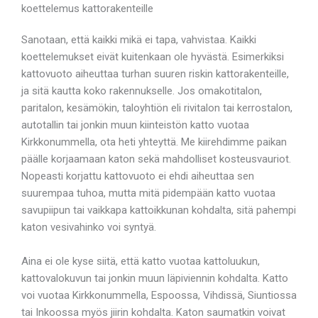
koettelemus kattorakenteille
Sanotaan, että kaikki mikä ei tapa, vahvistaa. Kaikki
koettelemukset eivät kuitenkaan ole hyvästä. Esimerkiksi
kattovuoto aiheuttaa turhan suuren riskin kattorakenteille,
ja sitä kautta koko rakennukselle. Jos omakotitalon,
paritalon, kesämökin, taloyhtiön eli rivitalon tai kerrostalon,
autotallin tai jonkin muun kiinteistön katto vuotaa
Kirkkonummella, ota heti yhteyttä. Me kiirehdimme paikan
päälle korjaamaan katon sekä mahdolliset kosteusvauriot.
Nopeasti korjattu kattovuoto ei ehdi aiheuttaa sen
suurempaa tuhoa, mutta mitä pidempään katto vuotaa
savupiipun tai vaikkapa kattoikkunan kohdalta, sitä pahempi
katon vesivahinko voi syntyä.
Aina ei ole kyse siitä, että katto vuotaa kattoluukun,
kattovalokuvun tai jonkin muun läpiviennin kohdalta. Katto
voi vuotaa Kirkkonummella, Espoossa, Vihdissä, Siuntiossa
tai Inkoossa myös jiirin kohdalta. Katon saumatkin voivat