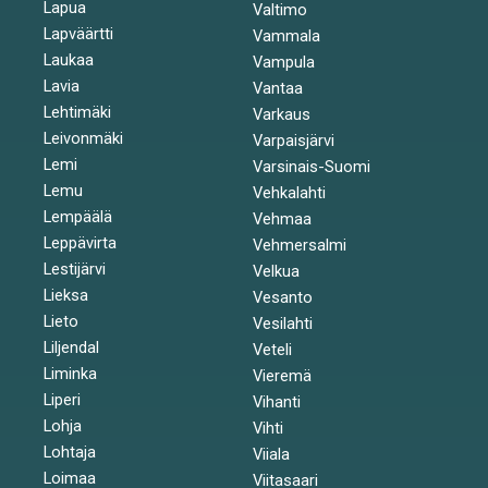
Lapua
Valtimo
Lapväärtti
Vammala
Laukaa
Vampula
Lavia
Vantaa
Lehtimäki
Varkaus
Leivonmäki
Varpaisjärvi
Lemi
Varsinais-Suomi
Lemu
Vehkalahti
Lempäälä
Vehmaa
Leppävirta
Vehmersalmi
Lestijärvi
Velkua
Lieksa
Vesanto
Lieto
Vesilahti
Liljendal
Veteli
Liminka
Vieremä
Liperi
Vihanti
Lohja
Vihti
Lohtaja
Viiala
Loimaa
Viitasaari