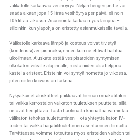
välikatolle karkaavaa vesihöyryä. Neljän hengen perhe voi
saada aikaan jopa 15 litraa vesihöyryä per päivä, eli noin
105 litraa viikossa. Asunnoista karkaa myös lämpöä –
silloinkin, kun yläpohja on eristetty asianmukaisella tavalla.
Välikatolle karkaava lämpö ja kosteus voivat tiivistyä
(kondenssi)vesipisaroiksi, ennen kuin ne ehtivät haihtua
ulkoilmaan. Aluskate estää vesipisaroiden syntymisen
ulkokaton viileälle alapinnalle, mistä niiden olisi helppoa
kastella eristeet. Eristeihin voi syntyä hometta jo viikossa,
joten niiden kuivuus on tärkeää.
Nykyaikaiset aluskatteet paikkaavat hieman omakotitalon
tai vaikka kerrostalon välikaton tuuletuksen puutteita, sillä
ne ovat hengittäviä. Tästä huolimatta kannattaa varmistaa
välikaton tehokas tuulettuminen – ota yhteyttä katon IV-
töiden tai vaikka harjatiilituulettimen asentamisen tiimoilta.
Tarvittaessa voimme toteuttaa myös eristeiden vaihdon tai