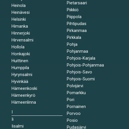
Pietarsaari
Heinola
Piikkiö
Heinävesi
Piippola
Helsinki
Pihtipudas
Himanka
Pirkanmaa
Hinnerjoki
Pirkkala
Hirvensalmi
Pohja
Hollola
Pohjanmaa
Honkajoki
Pohjois-Karjala
Huittinen
Pohjois-Pohjanmaa
Humppila
Pohjois-Savo
Hyrynsalmi
Pohjois-Suomi
Hyvinkää
Polvijärvi
Hämeenkoski
Pomarkku
Hämeenkyrö
Pori
Hämeenlinna
Pornainen
I
Porvoo
Ii
Posio
Iisalmi
Pudasjärvi