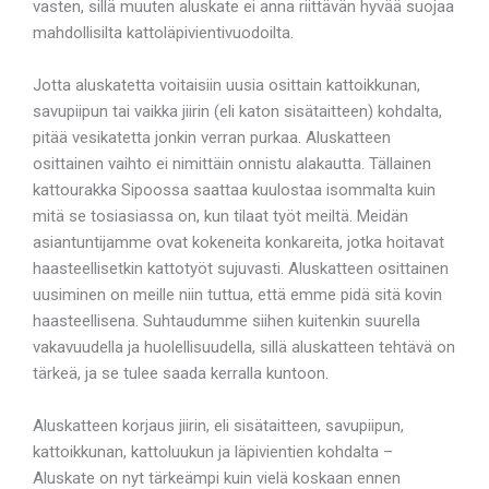
vasten, sillä muuten aluskate ei anna riittävän hyvää suojaa
mahdollisilta kattoläpivientivuodoilta.
Jotta aluskatetta voitaisiin uusia osittain kattoikkunan,
savupiipun tai vaikka jiirin (eli katon sisätaitteen) kohdalta,
pitää vesikatetta jonkin verran purkaa. Aluskatteen
osittainen vaihto ei nimittäin onnistu alakautta. Tällainen
kattourakka Sipoossa saattaa kuulostaa isommalta kuin
mitä se tosiasiassa on, kun tilaat työt meiltä. Meidän
asiantuntijamme ovat kokeneita konkareita, jotka hoitavat
haasteellisetkin kattotyöt sujuvasti. Aluskatteen osittainen
uusiminen on meille niin tuttua, että emme pidä sitä kovin
haasteellisena. Suhtaudumme siihen kuitenkin suurella
vakavuudella ja huolellisuudella, sillä aluskatteen tehtävä on
tärkeä, ja se tulee saada kerralla kuntoon.
Aluskatteen korjaus jiirin, eli sisätaitteen, savupiipun,
kattoikkunan, kattoluukun ja läpivientien kohdalta –
Aluskate on nyt tärkeämpi kuin vielä koskaan ennen