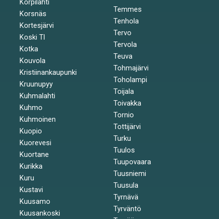
Korpilahti
Temmes
Korsnäs
Tenhola
Kortesjärvi
Tervo
Koski Tl
Tervola
Kotka
Teuva
Kouvola
Tohmajärvi
Kristiinankaupunki
Toholampi
Kruunupyy
Toijala
Kuhmalahti
Toivakka
Kuhmo
Tornio
Kuhmoinen
Tottijärvi
Kuopio
Turku
Kuorevesi
Tuulos
Kuortane
Tuupovaara
Kurikka
Tuusniemi
Kuru
Tuusula
Kustavi
Tyrnävä
Kuusamo
Tyrväntö
Kuusankoski