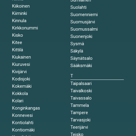
Kiikoinen
Suolahti
Kiiminki
Suomenniemi
Kinnula
Suomusjärvi
Kirkkonummi
Suomussalmi
Kisko
Suonenjoki
Kitee
Sysmä
Kittilä
Säkylä
Kiukainen
Säynätsalo
Kiuruvesi
Sääksmäki
Kivijärvi
T
Kodisjoki
Taipalsaari
Kokemäki
Taivalkoski
Kokkola
Taivassalo
Kolari
Tammela
Konginkangas
Tampere
Konnevesi
Tarvasjoki
Kontiolahti
Teerijärvi
Kontiomäki
Teisko