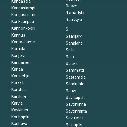
Kangasala
Rusko
Kangaslampi
Rymättylä
Kangasniemi
Rääkkylä
Kankaanpää
Kannonkoski
S
Kannus
Saarijärvi
Kanta-Häme
Sahalahti
Karhula
Salla
Karijoki
Salo
Karinainen
Saltvik
Karjaa
Sammatti
Karjalohja
Sastamala
Karkkila
Satakunta
Karstula
Sauvo
Karttula
Savitaipale
Karvia
Savonlinna
Kaskinen
Savonranta
Kauhajoki
Savukoski
Kauhava
Seinäjoki