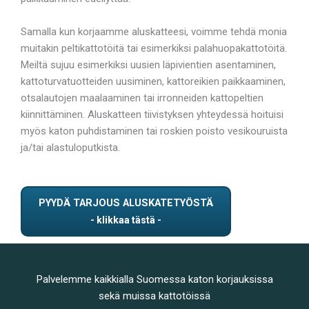
Samalla kun korjaamme aluskatteesi, voimme tehdä monia
muitakin peltikattotöitä tai esimerkiksi palahuopakattotöitä.
Meiltä sujuu esimerkiksi uusien läpivientien asentaminen,
kattoturvatuotteiden uusiminen, kattoreikien paikkaaminen,
otsalautojen maalaaminen tai irronneiden kattopeltien
kiinnittäminen. Aluskatteen tiivistyksen yhteydessä hoituisi
myös katon puhdistaminen tai roskien poisto vesikouruista
ja/tai alastuloputkista.
PYYDÄ TARJOUS ALUSKATETYÖSTÄ
Palvelemme kaikkialla Suomessa katon korjauksissa
sekä muissa kattotöissä