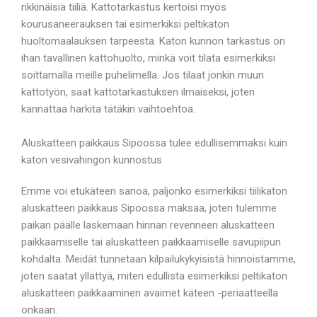
rikkinäisiä tiiliä. Kattotarkastus kertoisi myös
kourusaneerauksen tai esimerkiksi peltikaton
huoltomaalauksen tarpeesta. Katon kunnon tarkastus on
ihan tavallinen kattohuolto, minkä voit tilata esimerkiksi
soittamalla meille puhelimella. Jos tilaat jonkin muun
kattotyön, saat kattotarkastuksen ilmaiseksi, joten
kannattaa harkita tätäkin vaihtoehtoa.
Aluskatteen paikkaus Sipoossa tulee edullisemmaksi kuin
katon vesivahingon kunnostus
Emme voi etukäteen sanoa, paljonko esimerkiksi tiilikaton
aluskatteen paikkaus Sipoossa maksaa, joten tulemme
paikan päälle laskemaan hinnan revenneen aluskatteen
paikkaamiselle tai aluskatteen paikkaamiselle savupiipun
kohdalta. Meidät tunnetaan kilpailukykyisistä hinnoistamme,
joten saatat yllättyä, miten edullista esimerkiksi peltikaton
aluskatteen paikkaaminen avaimet käteen -periaatteella
onkaan.