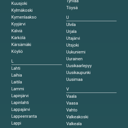
Tyrvää
Kuusjoki
Töysä
Kylmäkoski
Kymenlaakso
U
Kyyjärvi
Ulvila
Kälviä
Urjala
Kärkölä
Utajärvi
Kärsämäki
Utsjoki
Köyliö
Uukuniemi
Uurainen
L
Uusikaarlepyy
Lahti
Uusikaupunki
Laihia
Uusimaa
Laitila
Lammi
V
Lapinjärvi
Vaala
Lapinlahti
Vaasa
Lappajärvi
Vahto
Lappeenranta
Valkeakoski
Lappi
Valkeala