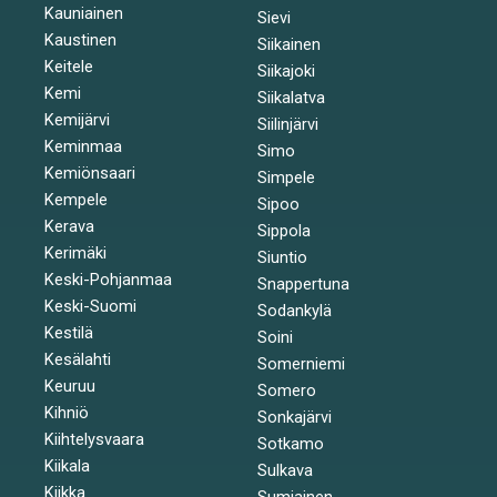
Kauniainen
Sievi
Kaustinen
Siikainen
Keitele
Siikajoki
Kemi
Siikalatva
Kemijärvi
Siilinjärvi
Keminmaa
Simo
Kemiönsaari
Simpele
Kempele
Sipoo
Kerava
Sippola
Kerimäki
Siuntio
Keski-Pohjanmaa
Snappertuna
Keski-Suomi
Sodankylä
Kestilä
Soini
Kesälahti
Somerniemi
Keuruu
Somero
Kihniö
Sonkajärvi
Kiihtelysvaara
Sotkamo
Kiikala
Sulkava
Kiikka
Sumiainen