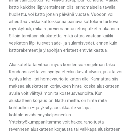
katto kaikkine läpivienteineen olisi erinomaisella tavalla
huollettu, voi katto jonain päivänä vuotaa. Vuodon voi
aiheuttaa vaikka kattoikkunaa painava kattolumi tai kova
myrskytuuli, mikä repii viemärintuuletusputket mukaansa.
Silloin tarvitaan aluskatetta, mikä ottaa vastaan kaikki
vesikaton läpi tulevat sade- ja sulamisvedet, ennen kuin
kattorakenteet ja yläpohjan eristeet ehtivät kastua.
Aluskatetta tarvitaan myös kondensio-ongelman takia.
Kondenssivettä voi syntyä etenkin kevättalvisin, ja siitä voi
syntyä laho- tai homevaurioita katon alle. Kannattaa siis
maksaa aluskatteen korjauksen hinta, koska aluskatteen
avulla voit välttyä monilta kosteusvaurioilta. Kun
aluskatteen korjaus on tilattu meiltä, on hinta mitä
kohtuullisin – ja yksityisasiakkaalle vieläpä
kotitalousvähennyskelpoinenkin.
Yhteistyökumppaniltamme voit hakea rahoitusta
revenneen aluskatteen korjausta tai vaikkapa aluskatteen