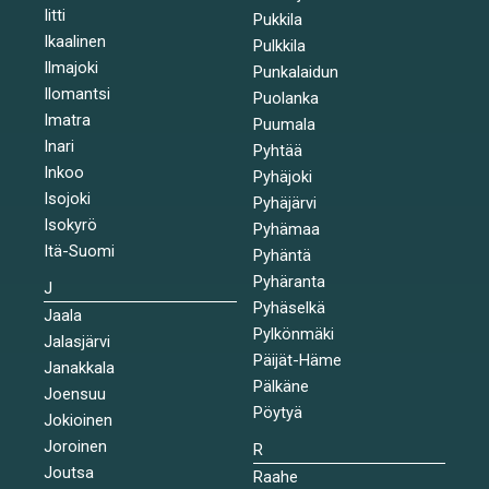
Iitti
Pukkila
Ikaalinen
Pulkkila
Ilmajoki
Punkalaidun
Ilomantsi
Puolanka
Imatra
Puumala
Inari
Pyhtää
Inkoo
Pyhäjoki
Isojoki
Pyhäjärvi
Isokyrö
Pyhämaa
Itä-Suomi
Pyhäntä
Pyhäranta
J
Pyhäselkä
Jaala
Pylkönmäki
Jalasjärvi
Päijät-Häme
Janakkala
Pälkäne
Joensuu
Pöytyä
Jokioinen
Joroinen
R
Joutsa
Raahe