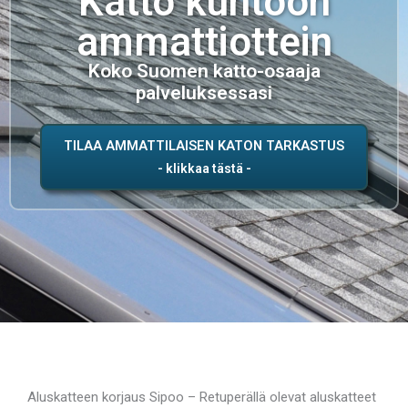
Katto kuntoon
ammattiottein
Koko Suomen katto-osaaja
palveluksessasi
TILAA AMMATTILAISEN KATON TARKASTUS
Aluskatteen korjaus Sipoo – Retuperällä olevat aluskatteet