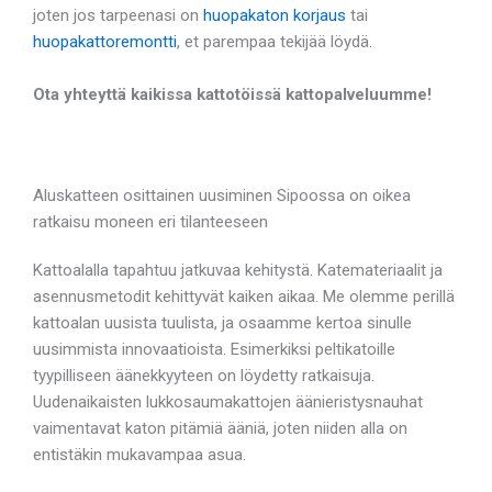
joten jos tarpeenasi on
huopakaton korjaus
tai
huopakattoremontti
, et parempaa tekijää löydä.
Ota yhteyttä kaikissa kattotöissä kattopalveluumme!
Aluskatteen osittainen uusiminen Sipoossa on oikea
ratkaisu moneen eri tilanteeseen
Kattoalalla tapahtuu jatkuvaa kehitystä. Katemateriaalit ja
asennusmetodit kehittyvät kaiken aikaa. Me olemme perillä
kattoalan uusista tuulista, ja osaamme kertoa sinulle
uusimmista innovaatioista. Esimerkiksi peltikatoille
tyypilliseen äänekkyyteen on löydetty ratkaisuja.
Uudenaikaisten lukkosaumakattojen äänieristysnauhat
vaimentavat katon pitämiä ääniä, joten niiden alla on
entistäkin mukavampaa asua.