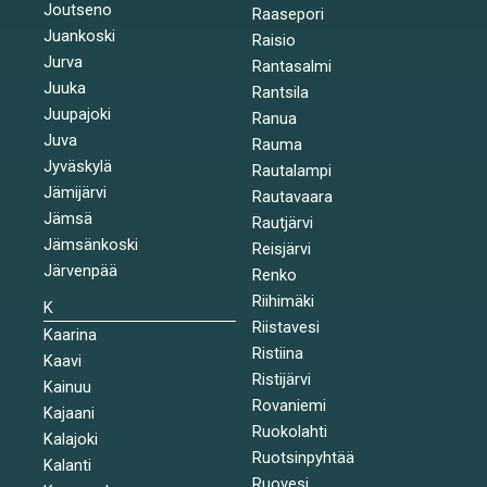
Joutseno
Raasepori
Juankoski
Raisio
Jurva
Rantasalmi
Juuka
Rantsila
Juupajoki
Ranua
Juva
Rauma
Jyväskylä
Rautalampi
Jämijärvi
Rautavaara
Jämsä
Rautjärvi
Jämsänkoski
Reisjärvi
Järvenpää
Renko
Riihimäki
K
Riistavesi
Kaarina
Ristiina
Kaavi
Ristijärvi
Kainuu
Rovaniemi
Kajaani
Ruokolahti
Kalajoki
Ruotsinpyhtää
Kalanti
Ruovesi