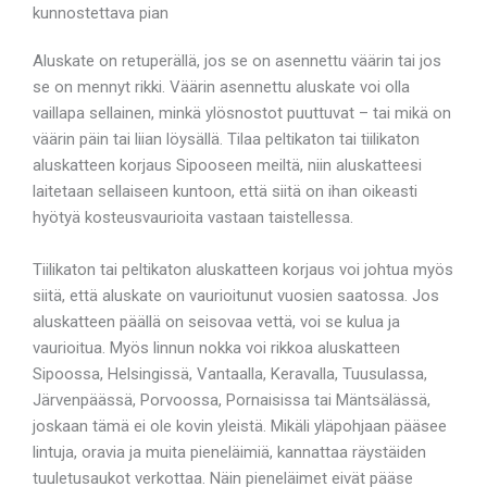
kunnostettava pian
Aluskate on retuperällä, jos se on asennettu väärin tai jos
se on mennyt rikki. Väärin asennettu aluskate voi olla
vaillapa sellainen, minkä ylösnostot puuttuvat – tai mikä on
väärin päin tai liian löysällä. Tilaa peltikaton tai tiilikaton
aluskatteen korjaus Sipooseen meiltä, niin aluskatteesi
laitetaan sellaiseen kuntoon, että siitä on ihan oikeasti
hyötyä kosteusvaurioita vastaan taistellessa.
Tiilikaton tai peltikaton aluskatteen korjaus voi johtua myös
siitä, että aluskate on vaurioitunut vuosien saatossa. Jos
aluskatteen päällä on seisovaa vettä, voi se kulua ja
vaurioitua. Myös linnun nokka voi rikkoa aluskatteen
Sipoossa, Helsingissä, Vantaalla, Keravalla, Tuusulassa,
Järvenpäässä, Porvoossa, Pornaisissa tai Mäntsälässä,
joskaan tämä ei ole kovin yleistä. Mikäli yläpohjaan pääsee
lintuja, oravia ja muita pieneläimiä, kannattaa räystäiden
tuuletusaukot verkottaa. Näin pieneläimet eivät pääse