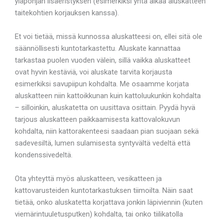
yläpohjan lisäeristyksen (esimerkiksi yhtä aikaa aluskatteen
taitekohtien korjauksen kanssa).
Et voi tietää, missä kunnossa aluskatteesi on, ellei sitä ole
säännöllisesti kuntotarkastettu. Aluskate kannattaa
tarkastaa puolen vuoden välein, sillä vaikka aluskatteet
ovat hyvin kestäviä, voi aluskate tarvita korjausta
esimerkiksi savupiipun kohdalta. Me osaamme korjata
aluskatteen niin kattoikkunan kuin kattoluukunkin kohdalta
– silloinkin, aluskatetta on uusittava osittain. Pyydä hyvä
tarjous aluskatteen paikkaamisesta kattovalokuvun
kohdalta, niin kattorakenteesi saadaan pian suojaan sekä
sadevesiltä, lumen sulamisesta syntyvältä vedeltä että
kondenssivedeltä.
Ota yhteyttä myös aluskatteen, vesikatteen ja
kattovarusteiden kuntotarkastuksen tiimoilta. Näin saat
tietää, onko aluskatetta korjattava jonkin läpiviennin (kuten
viemärintuuletusputken) kohdalta, tai onko tiilikatolla