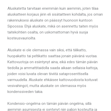
Aluskatetta tarvitaan enemmän kuin aiemmin, joten tilaa
aluskatteen korjaus jiirin eli sisätaitteen kohdalta, jos oman
rakennuksesi aluskate on päässyt huonoon kuntoon
Sipoossa. Ehjä aluskate, mikä on asennettu taiten myös
taitekohtien osalta, on uskomattoman hyvä suoja
kosteusvaurioilta.
Aluskate ei ole olemassa vain siksi, että tiilikatto,
huopakatto tai peltikatto saattaa jonain päivänä vuotaa.
Kattovuotoja on esiintynyt aina, eikä edes tämän päivän
tiedolla ja ammattitaidolla saada aikaan sellaisia kattoja,
joiden voisi luvata olevan tiiviitä sataprosenttisella
varmuudella. Aluskate ehkäisee kattovuodoista koituvat
vesivahingot, mutta aluskate on olemassa myös
kondenssiveden takia.
Kondensio-ongelma on tämän päivän ongelma, sillä
aiemmin asumisesta ei syntynyt niin paljon kosteutta ja