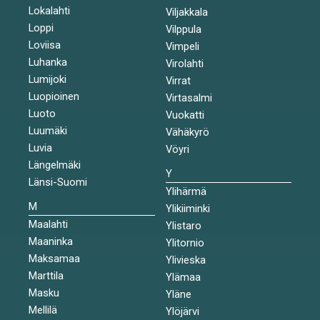
Lokalahti
Viljakkala
Loppi
Vilppula
Loviisa
Vimpeli
Luhanka
Virolahti
Lumijoki
Virrat
Luopioinen
Virtasalmi
Luoto
Vuokatti
Luumäki
Vähäkyrö
Luvia
Vöyri
Längelmäki
Y
Länsi-Suomi
Ylihärmä
M
Ylikiiminki
Maalahti
Ylistaro
Maaninka
Ylitornio
Maksamaa
Ylivieska
Marttila
Ylämaa
Masku
Yläne
Mellilä
Ylöjärvi