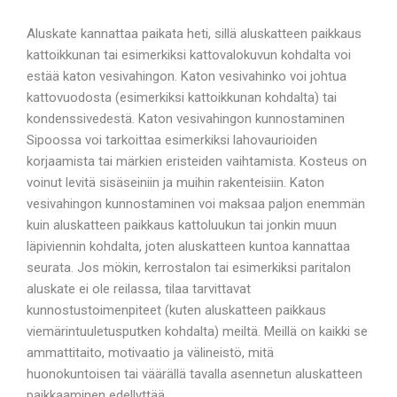
Aluskate kannattaa paikata heti, sillä aluskatteen paikkaus
kattoikkunan tai esimerkiksi kattovalokuvun kohdalta voi
estää katon vesivahingon. Katon vesivahinko voi johtua
kattovuodosta (esimerkiksi kattoikkunan kohdalta) tai
kondenssivedestä. Katon vesivahingon kunnostaminen
Sipoossa voi tarkoittaa esimerkiksi lahovaurioiden
korjaamista tai märkien eristeiden vaihtamista. Kosteus on
voinut levitä sisäseiniin ja muihin rakenteisiin. Katon
vesivahingon kunnostaminen voi maksaa paljon enemmän
kuin aluskatteen paikkaus kattoluukun tai jonkin muun
läpiviennin kohdalta, joten aluskatteen kuntoa kannattaa
seurata. Jos mökin, kerrostalon tai esimerkiksi paritalon
aluskate ei ole reilassa, tilaa tarvittavat
kunnostustoimenpiteet (kuten aluskatteen paikkaus
viemärintuuletusputken kohdalta) meiltä. Meillä on kaikki se
ammattitaito, motivaatio ja välineistö, mitä
huonokuntoisen tai väärällä tavalla asennetun aluskatteen
paikkaaminen edellyttää.