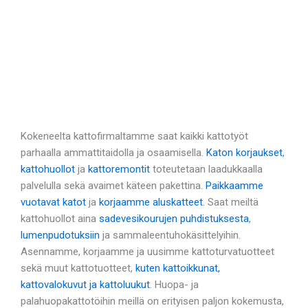
Kokeneelta kattofirmaltamme saat kaikki kattotyöt
parhaalla ammattitaidolla ja osaamisella.
Katon korjaukset
,
kattohuollot
ja
kattoremontit
toteutetaan laadukkaalla
palvelulla sekä avaimet käteen pakettina.
Paikkaamme
vuotavat katot
ja
korjaamme aluskatteet
. Saat meiltä
kattohuollot aina
sadevesikourujen puhdistuksesta
,
lumenpudotuksiin
ja sammaleentuhokäsittelyihin.
Asennamme, korjaamme ja uusimme kattoturvatuotteet
sekä muut kattotuotteet,
kuten kattoikkunat,
kattovalokuvut ja kattoluukut
. Huopa- ja
palahuopakattotöihin meillä on erityisen paljon kokemusta,