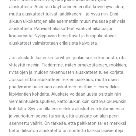
aluskatteita. Asbestin käyttäminen ei ollut kovin hyvä idea,
mutta aluskatteet tulivat jäädäkseen – ja hyvä niin. Ensi
alkuun ulkokattojen alle asennettiin muun muassa pahvisia
aluskatteita. Pahviset aluskatteet vaativat aika paljon
korjaamista. Nykypäivän hengittävät ja huippukestävät
aluskatteet valmistetaan erilaisista kalvoista.
Jos aluskate kuitenkin tarvitsee jonkin sortin korjausta, ota
yhteyttä meihin. Tiedämme, miten omakotitalojen, mökkien,
rivitalojen ja muiden rakennusten aluskatteet tulee korjata.
Joskus riittää aluskatteen reikien paikkaus, mutta usein
päädymme uusimaan aluskatteen osittain – esimerkiksi
läpivientien kohdalta. Aluskate voidaan uusia osittain niin
viemärintuuletusputken, kattoluukun kuin kattovalokuvunkin
kohdalta. Syy voi olla esimerkiksi aluskatteen kulumisessa
ja vaurioitumisessa tai siinä, että aluskate on alun perin
asennettu väärin. On tärkeää, että peltikaton tai esimerkiksi
betonitiilikaton aluskatetta on nostettu kaikkia läpivientejä