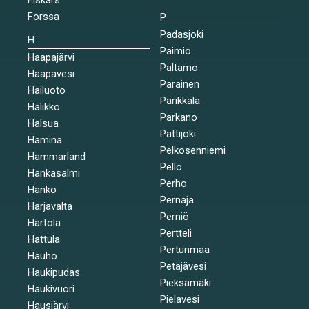
Forssa
P
Padasjoki
H
Paimio
Haapajärvi
Paltamo
Haapavesi
Parainen
Hailuoto
Parikkala
Halikko
Parkano
Halsua
Pattijoki
Hamina
Pelkosenniemi
Hammarland
Pello
Hankasalmi
Perho
Hanko
Pernaja
Harjavalta
Perniö
Hartola
Pertteli
Hattula
Pertunmaa
Hauho
Petäjävesi
Haukipudas
Pieksämäki
Haukivuori
Pielavesi
Hausjärvi