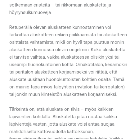
sotkemaan eristeitä – tai rikkomaan aluskatetta ja
höyrynsulkumuoveja.
Retuperällä olevan aluskatteen kunnostaminen voi
tarkoittaa aluskatteen reikien paikkaamista tai aluskatteen
osittaista vaihtamista, mikä on hyvä tapa puuttua moniin
aluskatteen kunnossa oleviin ongelmiin. Koko aluskatetta
ei tarvitse vaihtaa, vaikka aluskatteessa olisikin yksi tai
useampi huonokuntoinen kohta. Omakotitalon, kesämökin
tai paritalon aluskatteen korjaamiseksi voi riittää, että
aluskate uusitaan huonokuntoisten kohtien osalta. Tämä
on mainio tapa myös taloyhtiön (rivitalon tai kerrostalon)
tai jonkin muun kiinteistön aluskatteen korjaamiseksi.
Tärkeintä on, että aluskate on tiivis – myös kaikkien
läpivientien kohdalta. Aluskatetta pitää nostaa kaikkia
läpivientejä vasten, jotta aluskate voisi antaa suojaa
mahdolliselta kattovuodolta kattoikkunan,
ilmanvaihtoputken tai vaikka savupiipun kohdalta. Vaikka