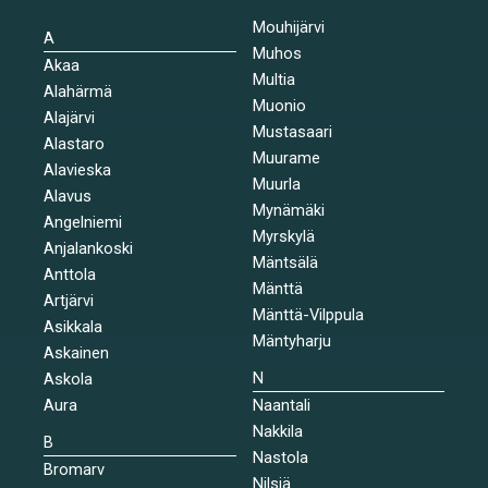
Mouhijärvi
A
Muhos
Akaa
Multia
Alahärmä
Muonio
Alajärvi
Mustasaari
Alastaro
Muurame
Alavieska
Muurla
Alavus
Mynämäki
Angelniemi
Myrskylä
Anjalankoski
Mäntsälä
Anttola
Mänttä
Artjärvi
Mänttä-Vilppula
Asikkala
Mäntyharju
Askainen
N
Askola
Aura
Naantali
Nakkila
B
Nastola
Bromarv
Nilsiä