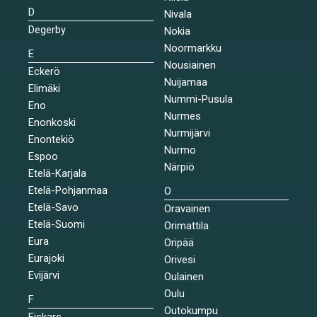
D
Nivala
Degerby
Nokia
Noormarkku
E
Nousiainen
Eckerö
Nuijamaa
Elimäki
Nummi-Pusula
Eno
Nurmes
Enonkoski
Nurmijärvi
Enontekiö
Nurmo
Espoo
Närpiö
Etelä-Karjala
Etelä-Pohjanmaa
O
Etelä-Savo
Oravainen
Etelä-Suomi
Orimattila
Eura
Oripää
Eurajoki
Orivesi
Evijärvi
Oulainen
Oulu
F
Outokumpu
Fiskars