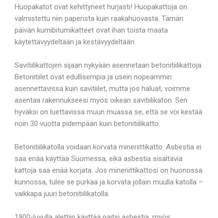
Huopakatot ovat kehittyneet hurjasti! Huopakattoja on
valmistettu niin paperista kuin raakahuovasta. Tämän
päivän kumibitumikatteet ovat ihan toista maata
käytettävyydeltään ja kestävyydeltään.
Savitiilikattojen sijaan nykyään asennetaan betonitiilikattoja.
Betonitiilet ovat edullisempia ja usein nopeammin
asennettavissa kuin savitiilet, mutta jos haluat, voimme
asentaa rakennukseesi myös oikean savitiilikaton. Sen
hyväksi on luettavissa muun muassa se, että se voi kestää
noin 30 vuotta pidempään kuin betonitiilikatto.
Betonitiilikatolla voidaan korvata mineriittikatto. Asbestia ei
saa enää käyttää Suomessa, eikä asbestia sisältäviä
kattoja saa enää korjata. Jos mineriittikattosi on huonossa
kunnossa, tulee se purkaa ja korvata jollain muulla katolla –
vaikkapa juuri betonitiilikatolla.
1900-luvulla alettiin käyttää paitsi asbestia, myös