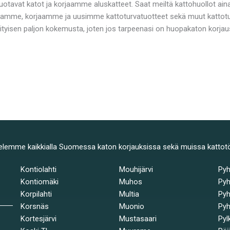
uotavat katot ja korjaamme aluskatteet. Saat meiltä kattohuollot ai
amme, korjaamme ja uusimme kattoturvatuotteet sekä muut kattotuot
rityisen paljon kokemusta, joten jos tarpeenasi on huopakaton korjau
elemme kaikkialla Suomessa katon korjauksissa sekä muissa kattot
Kontiolahti
Mouhijärvi
Py
Kontiomäki
Muhos
Pyh
Korpilahti
Multia
Pyh
Korsnäs
Muonio
Pyh
Kortesjärvi
Mustasaari
Pyl