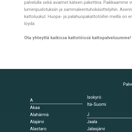
palvelulla sekä avaimet käteen pakettina. Paikkaamme v
lumenpudotuksiin ja sammaleentuhokäsittelyihin. Asenn
kattoluukut. Huopa- ja palahuopakattotöihin meillä on e
löydä.
Ota yhteyttä kaikissa kattotöissä kattopalveluumme!
Palv
Isokyrö
A
Itä-Suomi
Akaa
J
Alahärmä
Alajärvi
Jaala
Alastaro
Jalasjärvi