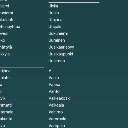
ijärvi
Ulvila
aniemi
Urjala
kolahti
Utajärvi
tsinpyhtää
Utsjoki
vesi
Uukuniemi
sko
Uurainen
ättylä
Uusikaarlepyy
kkylä
Uusikaupunki
Uusimaa
V
rijärvi
alahti
Vaala
la
Vaasa
o
Vahto
tvik
Valkeakoski
mmatti
Valkeala
stamala
Valtimo
akunta
Vammala
uvo
Vampula