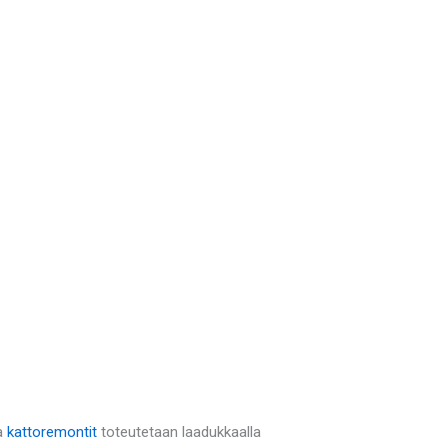
a
kattoremontit
toteutetaan laadukkaalla