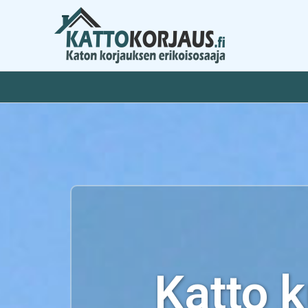
Siirry
sisältöön
Katto 