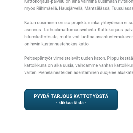
Kattokorjaus-palvelu on aina valmiina uusimaan rivitalo
myös Riihimäellä, Hausjärvellä, Mäntsälässä, Tuusulassa,
Katon uusiminen on iso projekti, minkä yhteydessä ei soi
asennus- tai huolimattomuusvirheitä. Kattokorjaus-palv
bitumikattotöistä, mutta voit luottaa asiantuntemuksee
on hyvin kustannustehokas katto.
Peltisepäntyöt viimeistelevät uuden katon. Piippu kestää
kattoikkuna on aika uusia, vaihdamme vanhan kattoikkuna
varten. Pieneläinesteiden asentaminen suojelee aluskatetta
PYYDÄ TARJOUS KATTOTYÖSTÄ