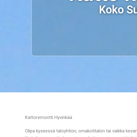
Koko Su
Kattoremontti Hyvinkää
Olipa kyseessä taloyhtiön, omakotitalon tai vaikka kesäm