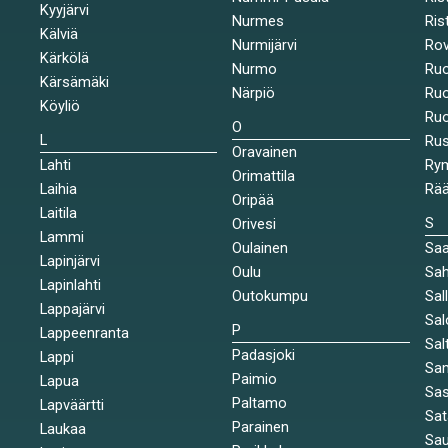
Kyyjärvi
Nurmes
Rist
Kälviä
Nurmijärvi
Rov
Kärkölä
Nurmo
Ruo
Kärsämäki
Närpiö
Ruo
Köyliö
Ruo
O
L
Ru
Oravainen
Lahti
Rym
Orimattila
Laihia
Rää
Oripää
Laitila
S
Orivesi
Lammi
Oulainen
Saa
Lapinjärvi
Oulu
Sah
Lapinlahti
Outokumpu
Sal
Lappajärvi
Sal
P
Lappeenranta
Sal
Padasjoki
Lappi
Sa
Paimio
Lapua
Sa
Paltamo
Lapväärtti
Sat
Parainen
Laukaa
Sa