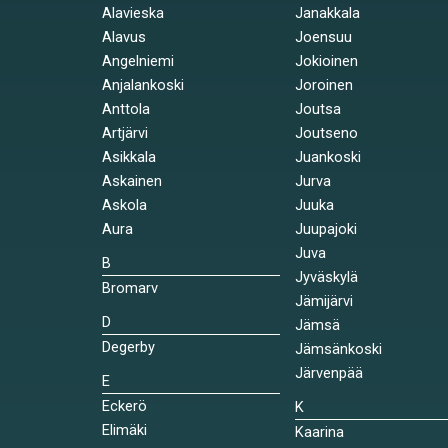
Alavieska
Janakkala
Alavus
Joensuu
Angelniemi
Jokioinen
Anjalankoski
Joroinen
Anttola
Joutsa
Artjärvi
Joutseno
Asikkala
Juankoski
Askainen
Jurva
Askola
Juuka
Aura
Juupajoki
Juva
B
Jyväskylä
Bromarv
Jämijärvi
D
Jämsä
Degerby
Jämsänkoski
Järvenpää
E
Eckerö
K
Elimäki
Kaarina