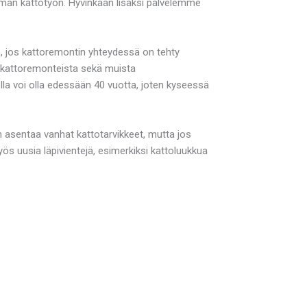
seman kattotyön. Hyvinkään lisäksi palvelemme
en, jos kattoremontin yhteydessä on tehty
pakattoremonteista sekä muista
la voi olla edessään 40 vuotta, joten kyseessä
in asentaa vanhat kattotarvikkeet, mutta jos
ös uusia läpivientejä, esimerkiksi kattoluukkua