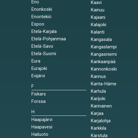
Eno
Kaavi
Enonkoski
Kainuu
Enontekiö
Kajaani
Espoo
Kalajoki
Etelä-Karjala
Kalanti
Etelä-Pohjanmaa
Kangasala
Etelä-Savo
Kangaslampi
Etelä-Suomi
Kangasniemi
Eura
Kankaanpää
Eurajoki
Kannonkoski
Evijärvi
Kannus
Kanta-Häme
F
Karhula
Fiskars
Karijoki
Forssa
Karinainen
H
Karjaa
Haapajärvi
Karjalohja
Haapavesi
Karkkila
Hailuoto
Karstula