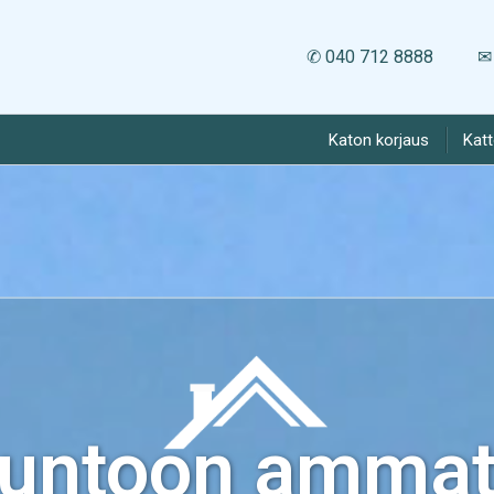
✆ 040 712 8888
✉ 
Katon korjaus
Kat
kuntoon ammatt