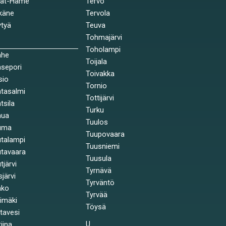
jät-Häme
Tervo
käne
Tervola
tyä
Teuva
Tohmajärvi
Toholampi
ahe
Toijala
sepori
Toivakka
sio
Tornio
tasalmi
Tottijärvi
tsila
Turku
nua
Tuulos
uma
Tuupovaara
talampi
Tuusniemi
tavaara
Tuusula
tjärvi
Tyrnävä
sjärvi
Tyrväntö
nko
Tyrvää
himäki
Töysä
stavesi
U
tiina