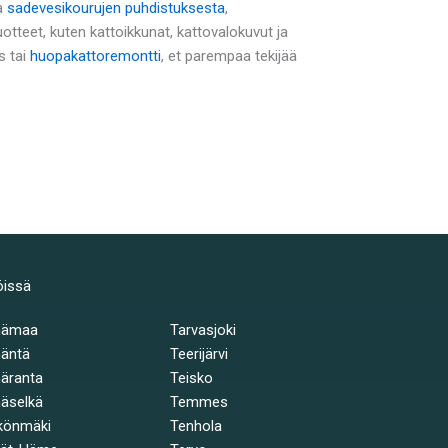
na
sadevesikourujen puhdistuksesta
,
teet, kuten kattoikkunat, kattovalokuvut ja
s tai
huopakattoremontti
, et parempaa tekijää
öissä
hämaa
Tarvasjoki
äntä
Teerijärvi
äranta
Teisko
äselkä
Temmes
könmäki
Tenhola