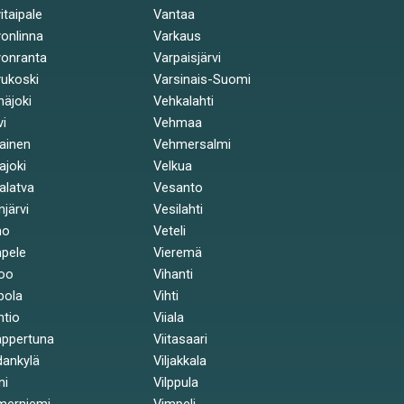
itaipale
Vantaa
onlinna
Varkaus
onranta
Varpaisjärvi
ukoski
Varsinais-Suomi
näjoki
Vehkalahti
vi
Vehmaa
kainen
Vehmersalmi
kajoki
Velkua
kalatva
Vesanto
injärvi
Vesilahti
mo
Veteli
pele
Vieremä
oo
Vihanti
pola
Vihti
ntio
Viiala
ppertuna
Viitasaari
ankylä
Viljakkala
ni
Vilppula