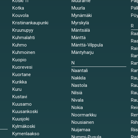
Koski Tl
Muurame
Päi
Kotka
Muurla
Päl
Kouvola
Mynämäki
Pöy
Kristiinankaupunki
Myrskylä
R
Kruunupyy
Mäntsälä
Ra
Kuhmalahti
Mänttä
Raa
Kuhmo
Mänttä-Vilppula
Rai
Kuhmoinen
Mäntyharju
Ran
Kuopio
N
Ran
Kuorevesi
Naantali
Ra
Kuortane
Nakkila
Ra
Kurikka
Nastola
Rau
Kuru
Nilsiä
Rau
Kustavi
Nivala
Rau
Kuusamo
Nokia
Rei
Kuusankoski
Noormarkku
Re
Kuusjoki
Nousiainen
Rii
Kylmäkoski
Nuijamaa
Rii
Kymenlaakso
Nummi-Pusula
Ris