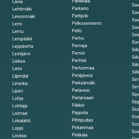
Parikkala
Lavia
Sav
Parkano
Lehtimäki
Sav
Pattijoki
Leivonmäki
Sav
Pelkosenniemi
Lemi
Sav
Pello
Lemu
Sei
Perho
Lempäälä
Sie
Pernaja
Leppävirta
Sii
Perniö
Lestijärvi
Sii
Pertteli
Lieksa
Sii
Pertunmaa
Lieto
Siil
Petäjävesi
Liljendal
Si
Pieksämäki
Liminka
Sim
Pielavesi
Liperi
Sip
Pietarsaari
Lohja
Sip
Piikkiö
Lohtaja
Siu
Piippola
Loimaa
Sna
Pihtipudas
Lokalahti
Sod
Pirkanmaa
Loppi
Soi
Pirkkala
Loviisa