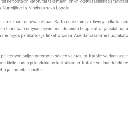
n tai kerrostalon katon, tai tekemään jonkin yksityisasiakkaan tarvit
 Nurmijärvellä, Vihdissä sekä Lopella.
si minkään menevän vikaan. Katto ei ole toimiva, tiivis ja pitkäikäin
elu tunnetaan erityisen hyvin onnistuneista huopakatto- ja palahuo
mme myös peltikatto- ja tiilikattotöissä. Asentamallamme huopakatol
 pellitettynä paljon paremmin säiden vaihteluita. Katolle voidaan use
n tilalle uuden ja laadukkaan kattoikkunan. Katolle voidaan tehdä my
 ja eristeitä linnuilta.