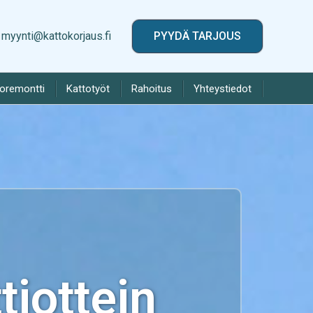
myynti@kattokorjaus.fi
PYYDÄ TARJOUS
toremontti
Kattotyöt
Rahoitus
Yhteystiedot
iottein