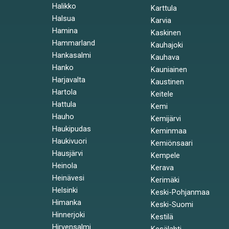
Halikko
Karttula
Halsua
Karvia
Hamina
Kaskinen
Hammarland
Kauhajoki
Hankasalmi
Kauhava
Hanko
Kauniainen
Harjavalta
Kaustinen
Hartola
Keitele
Hattula
Kemi
Hauho
Kemijärvi
Haukipudas
Keminmaa
Haukivuori
Kemiönsaari
Hausjärvi
Kempele
Heinola
Kerava
Heinävesi
Kerimäki
Helsinki
Keski-Pohjanmaa
Himanka
Keski-Suomi
Hinnerjoki
Kestilä
Hirvensalmi