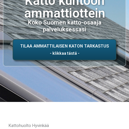
Katto kuntoon
ammattiottein
Koko Suomen katto-osaaja
palveluksessasi
TILAA AMMATTILAISEN KATON TARKASTUS
Kattohuolto Hyvinkää