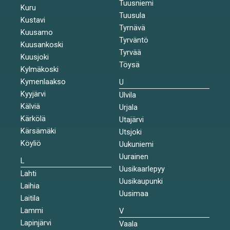
Tuusniemi
Kuru
Tuusula
Kustavi
Tyrnävä
Kuusamo
Tyrväntö
Kuusankoski
Tyrvää
Kuusjoki
Töysä
Kylmäkoski
Kymenlaakso
U
Kyyjärvi
Ulvila
Kälviä
Urjala
Kärkölä
Utajärvi
Kärsämäki
Utsjoki
Köyliö
Uukuniemi
Uurainen
L
Uusikaarlepyy
Lahti
Uusikaupunki
Laihia
Uusimaa
Laitila
Lammi
V
Lapinjärvi
Vaala