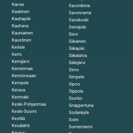
Karvia
Savonlinna
Kaskinen
Savonranta
Kauhajoki
Savukoski
Kauhava
Seinäjoki
Kauniainen
Sievi
Kaustinen
Siikainen
Keitele
Siikajoki
Kemi
Siikalatva
Kemijärvi
Siilinjärvi
Keminmaa
Simo
Kemiönsaari
Simpele
Kempele
Sipoo
Kerava
Sippola
Kerimäki
Siuntio
Keski-Pohjanmaa
Snappertuna
Keski-Suomi
Sodankylä
Kestilä
Soini
Kesälahti
Somerniemi
Keuruu