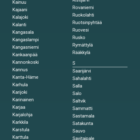
Kainuu
Rovaniemi
Kajaani
Ruokolahti
Kalajoki
Ruotsinpyhtää
Kalanti
Ruovesi
Kangasala
Rusko
Kangaslampi
Rymättylä
Kangasniemi
Rääkkylä
Kankaanpää
Kannonkoski
S
Kannus
Saarijärvi
Kanta-Häme
Sahalahti
Karhula
Salla
Karijoki
Salo
Karinainen
Saltvik
Karjaa
Sammatti
Karjalohja
Sastamala
Karkkila
Satakunta
Karstula
Sauvo
Karttula
Savitaipale