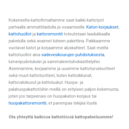
Kokeneelta kattofirmaltamme saat kaikki kattotyöt
parhaalla ammattitaidolla ja osaamisella.
Katon korjaukset
,
kattohuollot
ja
kattoremontit
toteutetaan laadukkaalla
palvelulla sekä avaimet käteen pakettina. Paikkaamme
vuotavat katot ja korjaamme aluskatteet. Saat meiltä
kattohuollot aina
sadevesikourujen puhdistuksesta
,
lumenpudotuksiin ja sammaleentuhokäsittelyihin.
Asennamme, korjaamme ja uusimme kattoturvatuotteet
sekä muut kattotuotteet, kuten kattoikkunat,
kattovalokuvut ja kattoluukut. Huopa- ja
palahuopakattotöihin meillä on erityisen paljon kokemusta,
joten jos tarpeenasi on huopakaton korjaus tai
huopakattoremontti
, et parempaa tekijää löydä.
Ota yhteyttä kaikissa kattotöissä kattopalveluumme!