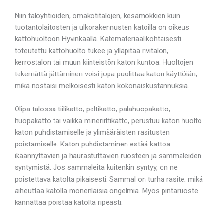
Niin taloyhtiöiden, omakotitalojen, kesämökkien kuin
tuotantolaitosten ja ulkorakennusten katoilla on oikeus
kattohuoltoon Hyvinkäällä. Katemateriaalikohtaisesti
toteutettu kattohuolto tukee ja ylläpitää rivitalon,
kerrostalon tai muun kiinteistön katon kuntoa. Huoltojen
tekemättä jättäminen voisi jopa puolittaa katon käyttöiän,
mikä nostaisi melkoisesti katon kokonaiskustannuksia.
Olipa talossa tiilikatto, peltikatto, palahuopakatto,
huopakatto tai vaikka mineriittikatto, perustuu katon huolto
katon puhdistamiselle ja ylimääräisten rasitusten
poistamiselle. Katon puhdistaminen estää kattoa
ikäännyttävien ja haurastuttavien ruosteen ja sammaleiden
syntymistä. Jos sammaleita kuitenkin syntyy, on ne
poistettava katolta pikaisesti. Sammal on turha rasite, mikä
aiheuttaa katolla monenlaisia ongelmia. Myös pintaruoste
kannattaa poistaa katolta ripeästi.