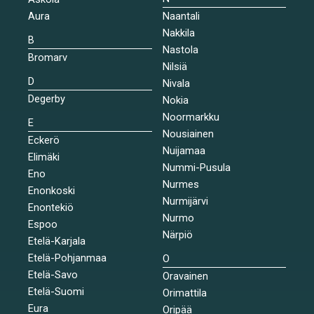
Aura
Naantali
Nakkila
B
Nastola
Bromarv
Nilsiä
D
Nivala
Degerby
Nokia
Noormarkku
E
Nousiainen
Eckerö
Nuijamaa
Elimäki
Nummi-Pusula
Eno
Nurmes
Enonkoski
Nurmijärvi
Enontekiö
Nurmo
Espoo
Närpiö
Etelä-Karjala
Etelä-Pohjanmaa
O
Etelä-Savo
Oravainen
Etelä-Suomi
Orimattila
Eura
Oripää