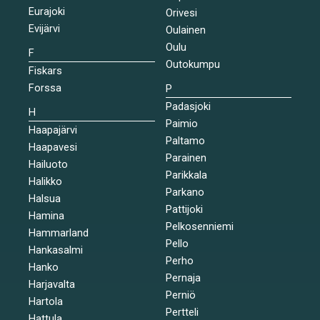
Eurajoki
Orivesi
Evijärvi
Oulainen
Oulu
F
Outokumpu
Fiskars
Forssa
P
Padasjoki
H
Paimio
Haapajärvi
Paltamo
Haapavesi
Parainen
Hailuoto
Parikkala
Halikko
Parkano
Halsua
Pattijoki
Hamina
Pelkosenniemi
Hammarland
Pello
Hankasalmi
Perho
Hanko
Pernaja
Harjavalta
Perniö
Hartola
Pertteli
Hattula