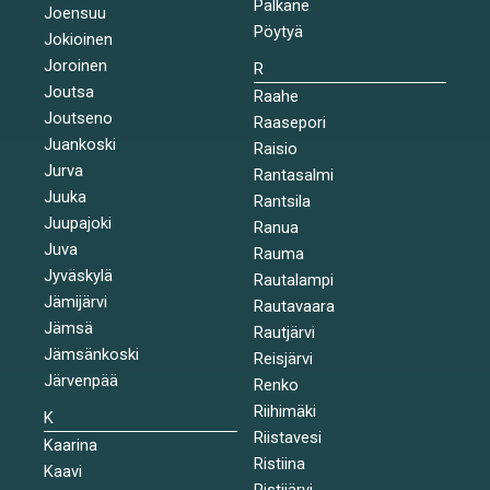
Pälkäne
Joensuu
Pöytyä
Jokioinen
Joroinen
R
Joutsa
Raahe
Joutseno
Raasepori
Juankoski
Raisio
Jurva
Rantasalmi
Juuka
Rantsila
Juupajoki
Ranua
Juva
Rauma
Jyväskylä
Rautalampi
Jämijärvi
Rautavaara
Jämsä
Rautjärvi
Jämsänkoski
Reisjärvi
Järvenpää
Renko
Riihimäki
K
Riistavesi
Kaarina
Ristiina
Kaavi
Ristijärvi