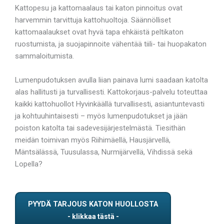
Kattopesu ja kattomaalaus tai katon pinnoitus ovat
harvemmin tarvittuja kattohuoltoja. Säännölliset
kattomaalaukset ovat hyvä tapa ehkäistä peltikaton
ruostumista, ja suojapinnoite vähentää tiili- tai huopakaton
sammaloitumista.
Lumenpudotuksen avulla liian painava lumi saadaan katolta
alas hallitusti ja turvallisesti. Kattokorjaus-palvelu toteuttaa
kaikki kattohuollot Hyvinkäällä turvallisesti, asiantuntevasti
ja kohtuuhintaisesti – myös lumenpudotukset ja jään
poiston katolta tai sadevesijärjestelmästä. Tiesithän
meidän toimivan myös Riihimäellä, Hausjärvellä,
Mäntsälässä, Tuusulassa, Nurmijärvellä, Vihdissä sekä
Lopella?
PYYDÄ TARJOUS KATON HUOLLOSTA