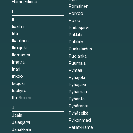
Hämeenlinna
Pornainen
I
Porvoo
Ii
Posio
Iisalmi
Pudasjärvi
Iitti
Pukkila
Ikaalinen
Pulkkila
Ilmajoki
Punkalaidun
Ilomantsi
Puolanka
Imatra
Puumala
Inari
Pyhtää
Inkoo
Pyhäjoki
Isojoki
Pyhäjärvi
Isokyrö
Pyhämaa
Itä-Suomi
Pyhäntä
Pyhäranta
J
Pyhäselkä
Jaala
Pylkönmäki
Jalasjärvi
Päijät-Häme
Janakkala