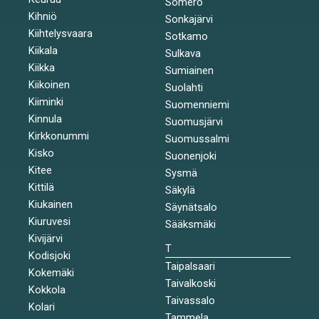
Somero
Kihniö
Sonkajärvi
Kiihtelysvaara
Sotkamo
Kiikala
Sulkava
Kiikka
Sumiainen
Kiikoinen
Suolahti
Kiiminki
Suomenniemi
Kinnula
Suomusjärvi
Kirkkonummi
Suomussalmi
Kisko
Suonenjoki
Kitee
Sysmä
Kittilä
Säkylä
Kiukainen
Säynätsalo
Kiuruvesi
Sääksmäki
Kivijärvi
T
Kodisjoki
Taipalsaari
Kokemäki
Taivalkoski
Kokkola
Taivassalo
Kolari
Tammela