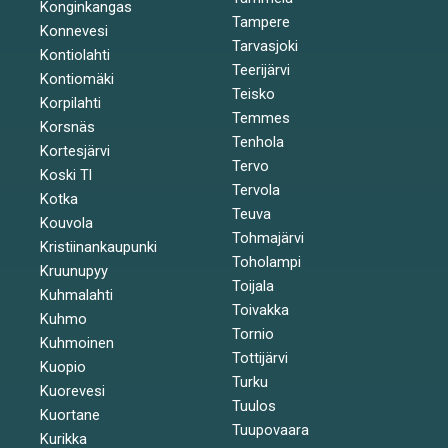
Konginkangas
Tampere
Konnevesi
Tarvasjoki
Kontiolahti
Teerijärvi
Kontiomäki
Teisko
Korpilahti
Temmes
Korsnäs
Tenhola
Kortesjärvi
Tervo
Koski Tl
Tervola
Kotka
Teuva
Kouvola
Tohmajärvi
Kristiinankaupunki
Toholampi
Kruunupyy
Toijala
Kuhmalahti
Toivakka
Kuhmo
Tornio
Kuhmoinen
Tottijärvi
Kuopio
Turku
Kuorevesi
Tuulos
Kuortane
Tuupovaara
Kurikka