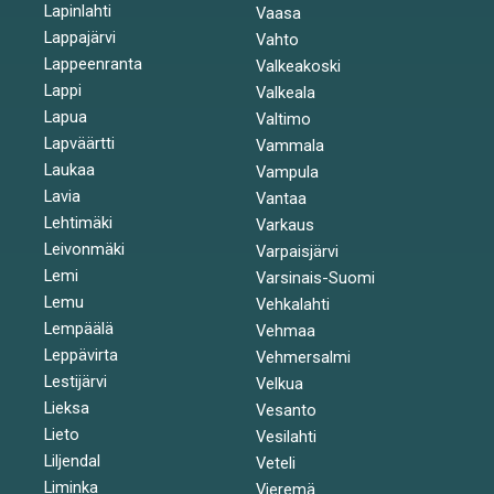
Lapinlahti
Vaasa
Lappajärvi
Vahto
Lappeenranta
Valkeakoski
Lappi
Valkeala
Lapua
Valtimo
Lapväärtti
Vammala
Laukaa
Vampula
Lavia
Vantaa
Lehtimäki
Varkaus
Leivonmäki
Varpaisjärvi
Lemi
Varsinais-Suomi
Lemu
Vehkalahti
Lempäälä
Vehmaa
Leppävirta
Vehmersalmi
Lestijärvi
Velkua
Lieksa
Vesanto
Lieto
Vesilahti
Liljendal
Veteli
Liminka
Vieremä