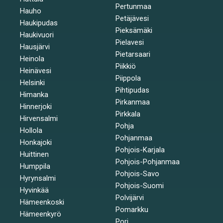
Pertunmaa
Hauho
Petäjävesi
Haukipudas
Pieksämäki
Haukivuori
Pielavesi
Hausjärvi
Pietarsaari
Heinola
Piikkiö
Heinävesi
Piippola
Helsinki
Pihtipudas
Himanka
Pirkanmaa
Hinnerjoki
Pirkkala
Hirvensalmi
Pohja
Hollola
Pohjanmaa
Honkajoki
Pohjois-Karjala
Huittinen
Pohjois-Pohjanmaa
Humppila
Pohjois-Savo
Hyrynsalmi
Pohjois-Suomi
Hyvinkää
Polvijärvi
Hämeenkoski
Pomarkku
Hämeenkyrö
Pori