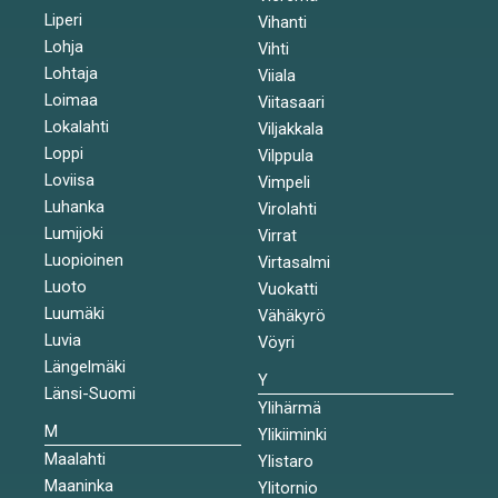
Liperi
Vihanti
Lohja
Vihti
Lohtaja
Viiala
Loimaa
Viitasaari
Lokalahti
Viljakkala
Loppi
Vilppula
Loviisa
Vimpeli
Luhanka
Virolahti
Lumijoki
Virrat
Luopioinen
Virtasalmi
Luoto
Vuokatti
Luumäki
Vähäkyrö
Luvia
Vöyri
Längelmäki
Y
Länsi-Suomi
Ylihärmä
M
Ylikiiminki
Maalahti
Ylistaro
Maaninka
Ylitornio