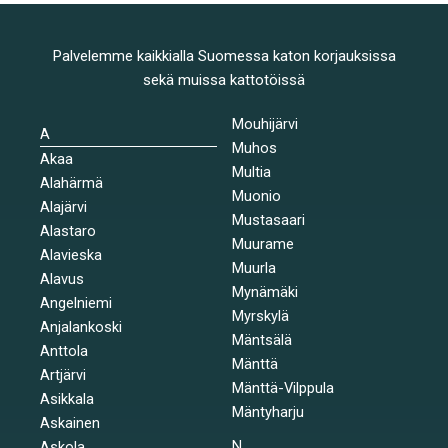
Palvelemme kaikkialla Suomessa katon korjauksissa
sekä muissa kattotöissä
Mouhijärvi
A
Muhos
Akaa
Multia
Alahärmä
Muonio
Alajärvi
Mustasaari
Alastaro
Muurame
Alavieska
Muurla
Alavus
Mynämäki
Angelniemi
Myrskylä
Anjalankoski
Mäntsälä
Anttola
Mänttä
Artjärvi
Mänttä-Vilppula
Asikkala
Mäntyharju
Askainen
N
Askola