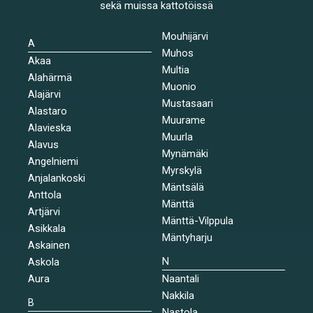
sekä muissa kattotöissä
Mouhijärvi
A
Muhos
Akaa
Multia
Alahärmä
Muonio
Alajärvi
Mustasaari
Alastaro
Muurame
Alavieska
Muurla
Alavus
Mynämäki
Angelniemi
Myrskylä
Anjalankoski
Mäntsälä
Anttola
Mänttä
Artjärvi
Mänttä-Vilppula
Asikkala
Mäntyharju
Askainen
N
Askola
Aura
Naantali
Nakkila
B
Nastola