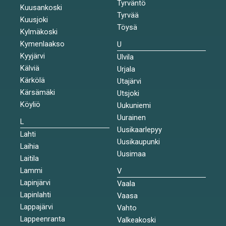
Tyrväntö
Kuusankoski
Tyrvää
Kuusjoki
Töysä
Kylmäkoski
Kymenlaakso
U
Kyyjärvi
Ulvila
Kälviä
Urjala
Kärkölä
Utajärvi
Kärsämäki
Utsjoki
Köyliö
Uukuniemi
Uurainen
L
Uusikaarlepyy
Lahti
Uusikaupunki
Laihia
Uusimaa
Laitila
Lammi
V
Lapinjärvi
Vaala
Lapinlahti
Vaasa
Lappajärvi
Vahto
Lappeenranta
Valkeakoski