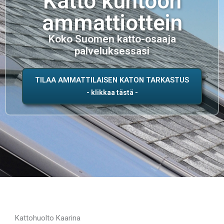
Katto kuntoon
ammattiottein
Koko Suomen katto-osaaja
palveluksessasi
TILAA AMMATTILAISEN KATON TARKASTUS
Kattohuolto Kaarina