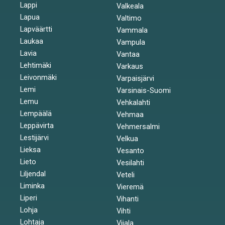
Lappi
Valkeala
Lapua
Valtimo
Lapväärtti
Vammala
Laukaa
Vampula
Lavia
Vantaa
Lehtimäki
Varkaus
Leivonmäki
Varpaisjärvi
Lemi
Varsinais-Suomi
Lemu
Vehkalahti
Lempäälä
Vehmaa
Leppävirta
Vehmersalmi
Lestijärvi
Velkua
Lieksa
Vesanto
Lieto
Vesilahti
Liljendal
Veteli
Liminka
Vieremä
Liperi
Vihanti
Lohja
Vihti
Lohtaja
Viiala