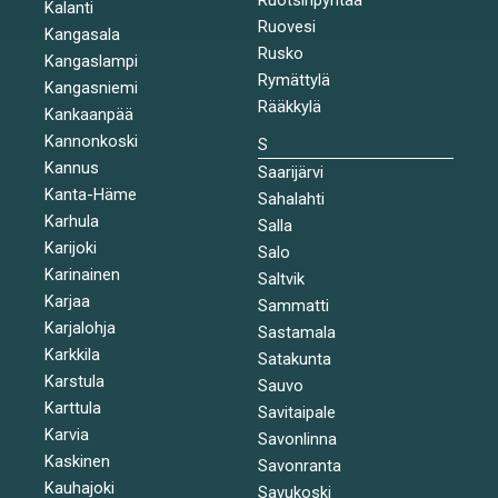
Kalanti
Ruovesi
Kangasala
Rusko
Kangaslampi
Rymättylä
Kangasniemi
Rääkkylä
Kankaanpää
Kannonkoski
S
Kannus
Saarijärvi
Kanta-Häme
Sahalahti
Karhula
Salla
Karijoki
Salo
Karinainen
Saltvik
Karjaa
Sammatti
Karjalohja
Sastamala
Karkkila
Satakunta
Karstula
Sauvo
Karttula
Savitaipale
Karvia
Savonlinna
Kaskinen
Savonranta
Kauhajoki
Savukoski