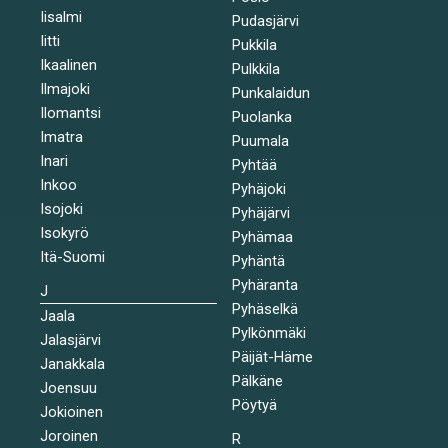
Iisalmi
Pudasjärvi
Iitti
Pukkila
Ikaalinen
Pulkkila
Ilmajoki
Punkalaidun
Ilomantsi
Puolanka
Imatra
Puumala
Inari
Pyhtää
Inkoo
Pyhäjoki
Isojoki
Pyhäjärvi
Isokyrö
Pyhämaa
Itä-Suomi
Pyhäntä
Pyhäranta
J
Pyhäselkä
Jaala
Pylkönmäki
Jalasjärvi
Päijät-Häme
Janakkala
Pälkäne
Joensuu
Pöytyä
Jokioinen
Joroinen
R