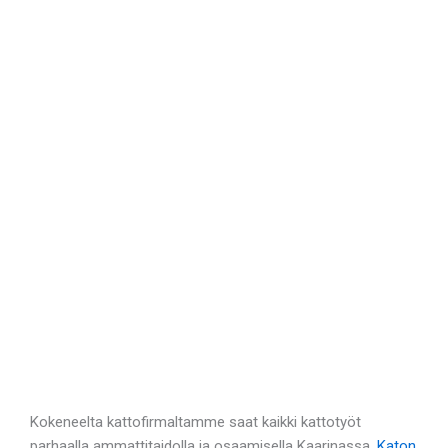
Kokeneelta kattofirmaltamme saat kaikki kattotyöt
parhaalla ammattitaidolla ja osaamisella Kaarinassa.
Katon