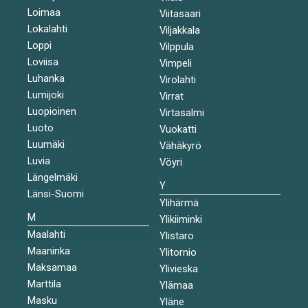
Loimaa
Viitasaari
Lokalahti
Viljakkala
Loppi
Vilppula
Loviisa
Vimpeli
Luhanka
Virolahti
Lumijoki
Virrat
Luopioinen
Virtasalmi
Luoto
Vuokatti
Luumäki
Vähäkyrö
Luvia
Vöyri
Längelmäki
Y
Länsi-Suomi
Ylihärmä
M
Ylikiiminki
Maalahti
Ylistaro
Maaninka
Ylitornio
Maksamaa
Ylivieska
Marttila
Ylämaa
Masku
Yläne