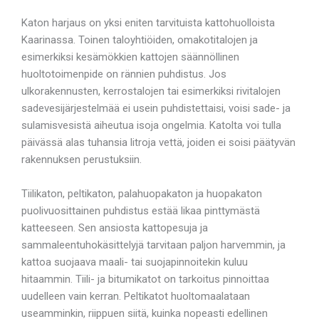
Katon harjaus on yksi eniten tarvituista kattohuolloista
Kaarinassa. Toinen taloyhtiöiden, omakotitalojen ja
esimerkiksi kesämökkien kattojen säännöllinen
huoltotoimenpide on rännien puhdistus. Jos
ulkorakennusten, kerrostalojen tai esimerkiksi rivitalojen
sadevesijärjestelmää ei usein puhdistettaisi, voisi sade- ja
sulamisvesistä aiheutua isoja ongelmia. Katolta voi tulla
päivässä alas tuhansia litroja vettä, joiden ei soisi päätyvän
rakennuksen perustuksiin.
Tiilikaton, peltikaton, palahuopakaton ja huopakaton
puolivuosittainen puhdistus estää likaa pinttymästä
katteeseen. Sen ansiosta kattopesuja ja
sammaleentuhokäsittelyjä tarvitaan paljon harvemmin, ja
kattoa suojaava maali- tai suojapinnoitekin kuluu
hitaammin. Tiili- ja bitumikatot on tarkoitus pinnoittaa
uudelleen vain kerran. Peltikatot huoltomaalataan
useamminkin, riippuen siitä, kuinka nopeasti edellinen