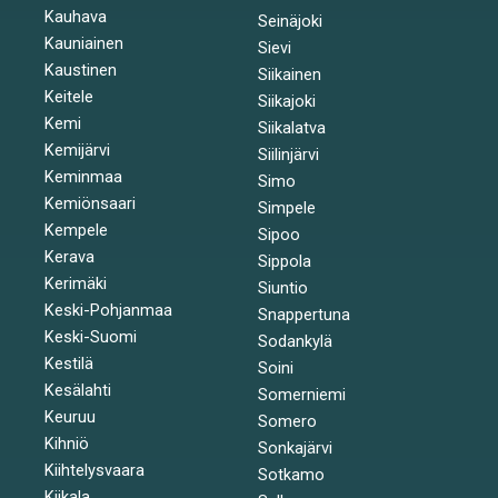
Kauhava
Seinäjoki
Kauniainen
Sievi
Kaustinen
Siikainen
Keitele
Siikajoki
Kemi
Siikalatva
Kemijärvi
Siilinjärvi
Keminmaa
Simo
Kemiönsaari
Simpele
Kempele
Sipoo
Kerava
Sippola
Kerimäki
Siuntio
Keski-Pohjanmaa
Snappertuna
Keski-Suomi
Sodankylä
Kestilä
Soini
Kesälahti
Somerniemi
Keuruu
Somero
Kihniö
Sonkajärvi
Kiihtelysvaara
Sotkamo
Kiikala