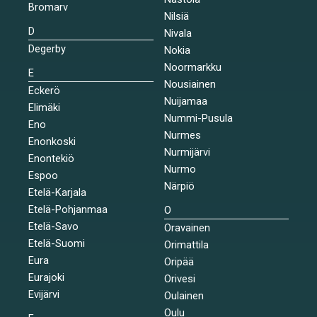
Bromarv
Nilsiä
D
Nivala
Degerby
Nokia
Noormarkku
E
Nousiainen
Eckerö
Nuijamaa
Elimäki
Nummi-Pusula
Eno
Nurmes
Enonkoski
Nurmijärvi
Enontekiö
Nurmo
Espoo
Närpiö
Etelä-Karjala
Etelä-Pohjanmaa
O
Etelä-Savo
Oravainen
Etelä-Suomi
Orimattila
Eura
Oripää
Eurajoki
Orivesi
Evijärvi
Oulainen
Oulu