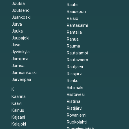
Joutsa
Raahe
Joutseno
Raasepori
Juankoski
Raisio
Jurva
Rantasalmi
Juuka
Rantsila
Juupajoki
Ranua
Juva
Rauma
Jyväskylä
Rautalampi
Jämijärvi
Rautavaara
Jämsä
Rautjärvi
Jämsänkoski
Reisjärvi
Järvenpää
Renko
Riihimäki
K
Riistavesi
Kaarina
Ristiina
Kaavi
Ristijärvi
Kainuu
Rovaniemi
Kajaani
Ruokolahti
Kalajoki
Ruotsinpyhtää