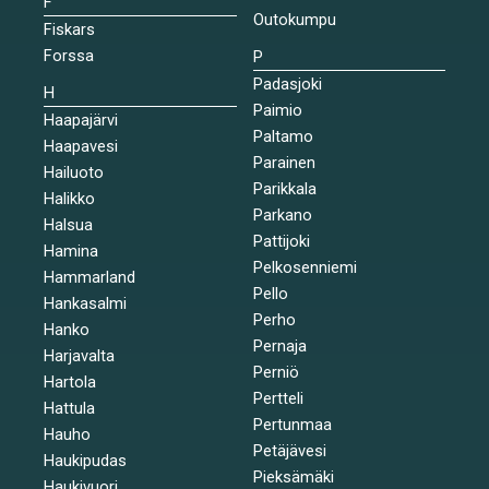
F
Outokumpu
Fiskars
Forssa
P
Padasjoki
H
Paimio
Haapajärvi
Paltamo
Haapavesi
Parainen
Hailuoto
Parikkala
Halikko
Parkano
Halsua
Pattijoki
Hamina
Pelkosenniemi
Hammarland
Pello
Hankasalmi
Perho
Hanko
Pernaja
Harjavalta
Perniö
Hartola
Pertteli
Hattula
Pertunmaa
Hauho
Petäjävesi
Haukipudas
Pieksämäki
Haukivuori