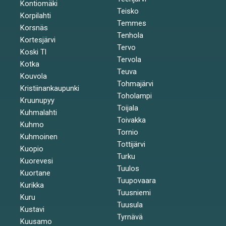
Kontiomäki
Teisko
Korpilahti
Temmes
Korsnäs
Tenhola
Kortesjärvi
Tervo
Koski Tl
Tervola
Kotka
Teuva
Kouvola
Tohmajärvi
Kristiinankaupunki
Toholampi
Kruunupyy
Toijala
Kuhmalahti
Toivakka
Kuhmo
Tornio
Kuhmoinen
Tottijärvi
Kuopio
Turku
Kuorevesi
Tuulos
Kuortane
Tuupovaara
Kurikka
Tuusniemi
Kuru
Tuusula
Kustavi
Tyrnävä
Kuusamo