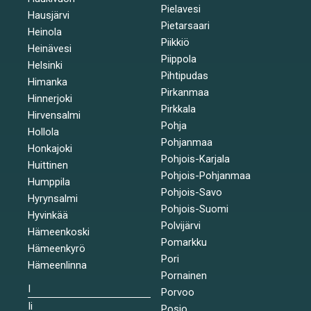
Pielavesi
Hausjärvi
Pietarsaari
Heinola
Piikkiö
Heinävesi
Piippola
Helsinki
Pihtipudas
Himanka
Pirkanmaa
Hinnerjoki
Pirkkala
Hirvensalmi
Pohja
Hollola
Pohjanmaa
Honkajoki
Pohjois-Karjala
Huittinen
Pohjois-Pohjanmaa
Humppila
Pohjois-Savo
Hyrynsalmi
Pohjois-Suomi
Hyvinkää
Polvijärvi
Hämeenkoski
Pomarkku
Hämeenkyrö
Pori
Hämeenlinna
Pornainen
I
Porvoo
Ii
Posio