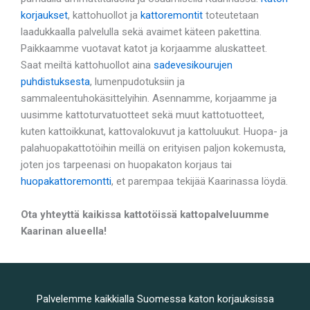
korjaukset
, kattohuollot ja
kattoremontit
toteutetaan
laadukkaalla palvelulla sekä avaimet käteen pakettina.
Paikkaamme vuotavat katot ja korjaamme aluskatteet.
Saat meiltä kattohuollot aina
sadevesikourujen
puhdistuksesta
, lumenpudotuksiin ja
sammaleentuhokäsittelyihin. Asennamme, korjaamme ja
uusimme kattoturvatuotteet sekä muut kattotuotteet,
kuten kattoikkunat, kattovalokuvut ja kattoluukut. Huopa- ja
palahuopakattotöihin meillä on erityisen paljon kokemusta,
joten jos tarpeenasi on huopakaton korjaus tai
huopakattoremontti
, et parempaa tekijää Kaarinassa löydä.
Ota yhteyttä kaikissa kattotöissä kattopalveluumme
Kaarinan alueella!
Palvelemme kaikkialla Suomessa katon korjauksissa