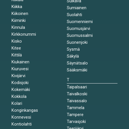
Sulkava
Kiikka
Sumiainen
Kiikoinen
Suolahti
Kiiminki
Suomenniemi
Kinnula
Suomusjärvi
Kirkkonummi
Suomussalmi
Kisko
Suonenjoki
Kitee
Sysmä
Kittilä
Säkylä
Kiukainen
Säynätsalo
Kiuruvesi
Sääksmäki
Kivijärvi
T
Kodisjoki
Taipalsaari
Kokemäki
Taivalkoski
Kokkola
Taivassalo
Kolari
Tammela
Konginkangas
Tampere
Konnevesi
Tarvasjoki
Kontiolahti
Teerijärvi