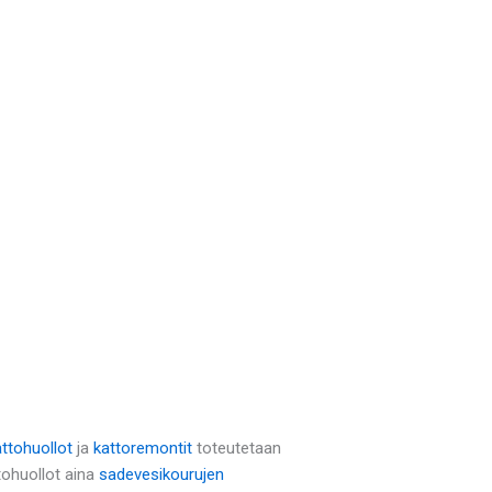
attohuollot
ja
kattoremontit
toteutetaan
tohuollot aina
sadevesikourujen