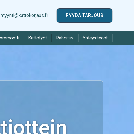
myynti@kattokorjaus.fi
PYYDÄ TARJOUS
toremontti
Kattotyöt
Rahoitus
Yhteystiedot
iottein