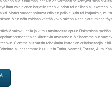
 painon alla. Sisäilman laatukin on varmasti heikentynyt siinä sivussa
ihan vain pienen harjatiivisteen vuodon tai viallisen aluskatteen jo
aiksi. Monet vuodot hoituvat erilaisin paikkauksin tai korjauksin, mut
skoon. Vain näin voidaan välttää koko rakennuksen ajautuminen täy
riittävällä vakavuudella ja kutsu tarvittaessa apuun Fiskarsissa m
kattoremontit aina kiitettävin arvosanoin. Vaihdamme niin vuotavan
atteenkin. Olemme siis varsin tehokkaita kattoalan erikoisosaajia, ei
iminta-alueeseemme kuuluu niin Turku, Naantali, Forssa, Aura, Kaarin
TA