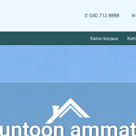
✆ 040 712 8888
✉ 
Katon korjaus
Kat
kuntoon ammatt