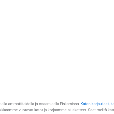
alla ammattitaidolla ja osaamisella Fiskarsissa.
Katon korjaukset
,
k
Paikkaamme vuotavat katot ja korjaamme aluskatteet. Saat meiltä kat