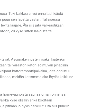
ssa. Toki kaikkea ei voi ennaltaehkäistä
a puun sen lapetta vasten. Tällaisessa
vitä laajalle. Älä siis jätä vaikeastikaan
on, oli kyse sitten laajoista tai
tsijat. Asuinrakennusten lisäksi kuitenkin
aan tai varaston katon sointuvan pihapiirin
kaipaat kattoremonttipalvelua, jolta onnistuu
aikassa; meidän kattomme alta löydät kaikki ne
 jätä homevaurioista saunaa oman onnensa
aikka kyse olisikin ehkä kooltaan
pitkään jo hyvin palvellut. Ota siis puhelin