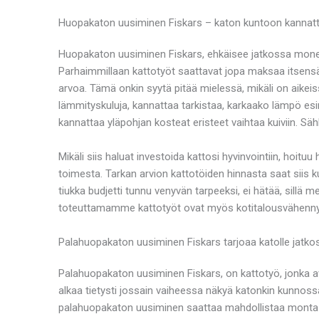
Huopakaton uusiminen Fiskars – katon kuntoon kannat
Huopakaton uusiminen Fiskars, ehkäisee jatkossa monenla
Parhaimmillaan kattotyöt saattavat jopa maksaa itsensä
arvoa. Tämä onkin syytä pitää mielessä, mikäli on aikeis
lämmityskuluja, kannattaa tarkistaa, karkaako lämpö esime
kannattaa yläpohjan kosteat eristeet vaihtaa kuiviin. S
Mikäli siis haluat investoida kattosi hyvinvointiin, ho
toimesta. Tarkan arvion kattotöiden hinnasta saat siis 
tiukka budjetti tunnu venyvän tarpeeksi, ei hätää, sill
toteuttamamme kattotyöt ovat myös kotitalousvähenny
Palahuopakaton uusiminen Fiskars tarjoaa katolle jatk
Palahuopakaton uusiminen Fiskars, on kattotyö, jonka a
alkaa tietysti jossain vaiheessa näkyä katonkin kunnossa
palahuopakaton uusiminen saattaa mahdollistaa monta l