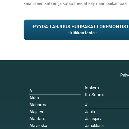
kauniiseen käteen ja kutsu meidät käymään paikan päällä 
PYYDÄ TARJOUS HUOPAKATTOREMONTIS
Palv
Isokyrö
A
Itä-Suomi
Akaa
J
Alahärmä
Alajärvi
Jaala
Alastaro
Jalasjärvi
Alavieska
Janakkala