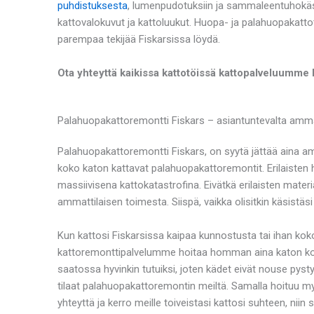
puhdistuksesta
, lumenpudotuksiin ja sammaleentuhokäs
kattovalokuvut ja kattoluukut. Huopa- ja palahuopakatto
parempaa tekijää Fiskarsissa löydä.
Ota yhteyttä kaikissa kattotöissä kattopalveluumme F
Palahuopakattoremontti Fiskars – asiantuntevalta ammat
Palahuopakattoremontti Fiskars, on syytä jättää aina amm
koko katon kattavat palahuopakattoremontit. Erilaisten 
massiivisena kattokatastrofina. Eivätkä erilaisten materi
ammattilaisen toimesta. Siispä, vaikka olisitkin käsistäsi
Kun kattosi Fiskarsissa kaipaa kunnostusta tai ihan kok
kattoremonttipalvelumme hoitaa homman aina katon kokona
saatossa hyvinkin tutuiksi, joten kädet eivät nouse pysty
tilaat palahuopakattoremontin meiltä. Samalla hoituu myö
yhteyttä ja kerro meille toiveistasi kattosi suhteen, nii