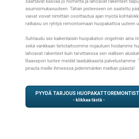
saattavat kasvaa jo hometta ja lahoavat rakenteet taipua
asumismukavuuteen. Tähän pisteeseen on saatettu päätyä 
vaivat voivat nimittäin osoittautua ajan myötä kohtalokk
ratkaisu on ryhtyä remontoimaan huopakattoa uuteen u
Suhtaudu siis kaikenlaisiin huopakaton ongelmiin aina 
sekä vankkaan tietotaitoomme nojautuen hoidamme huopa
lahoavat rakenteet kuin tarvittaessa sen viallisen alusk
Raasepori tuntee meidät laadukkaasta palvelustamme. To
pirauta meille ihmeessä pidemmänkin matkan päästä!
PYYDÄ TARJOUS HUOPAKATTOREMONTIS