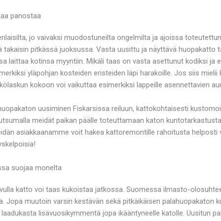
taa panostaa
isilta, jo vaivaksi muodostuneilta ongelmilta ja ajoissa toteutettun
 takaisin pitkässä juoksussa. Vasta uusittu ja näyttävä huopakatto
sa laittaa kotinsa myyntiin. Mikäli taas on vasta asettunut kodiksi j
rkiksi yläpohjan kosteiden eristeiden läpi harakoille. Jos siis mielii
ähkölaskun kokoon voi vaikuttaa esimerkiksi lappeille asennettavien 
ituu huopakaton uusiminen Fiskarsissa reiluun, kattokohtaisesti kust
kutsumalla meidät paikan päälle toteuttamaan katon kuntotarkastusta
ä meidän asiakkaanamme voit hakea kattoremontille rahoitusta helposti
skelpoisia!
ossa suojaa monelta
vulla katto voi taas kukoistaa jatkossa. Suomessa ilmasto-olosuhteet
. Jopa muutoin varsin kestävän sekä pitkäikäisen palahuopakaton kunn
aadukasta lisävuosikymmentä jopa ikääntyneelle katolle. Uusitun pa