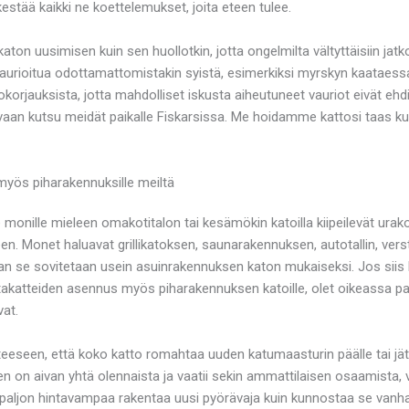
 kestää kaikki ne koettelemukset, joita eteen tulee.
n uusimisen kuin sen huollotkin, jotta ongelmilta vältyttäisiin jatko
vaurioitua odottamattomistakin syistä, esimerkiksi myrskyn kaataess
rjauksista, jotta mahdolliset iskusta aiheutuneet vauriot eivät ehdi le
n kutsu meidät paikalle Fiskarsissa. Me hoidamme kattosi taas kunto
myös piharakennuksille meiltä
monille mieleen omakotitalon tai kesämökin katoilla kiipeilevät urakoi
 Monet haluavat grillikatoksen, saunarakennuksen, autotallin, verst
ltaan se sovitetaan usein asuinrakennuksen katon mukaiseksi. Jos siis 
ttakatteiden asennus myös piharakennuksen katoille, olet oikeassa p
vat.
pisteeseen, että koko katto romahtaa uuden katumaasturin päälle tai
 on aivan yhtä olennaista ja vaatii sekin ammattilaisen osaamista, v
aljon hintavampaa rakentaa uusi pyörävaja kuin kunnostaa se vanha ja 