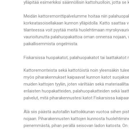
ylläpitää esimerkiksi säännöllisin kattohuolloin, jotta se
Meidän kattoremonttipalvelumme hoitaa niin palahuopakato
korkeatasoisellakaan kunnon ylläpidolla. Katto saattaa 
tilanteessa voit pyytää meitä huolehtimaan myrskyvaurioko
vaurioitunutta palahuopakattoa oman onnensa nojaan, vaa
paikallisemmista ongelmista.
Fiskarsissa huopakatot, palahuopakatot tai laattakatot 
Kattoremonteista sekä kattotöistä noin yleensäkin tulee 
myös piharakennukset kaipaavat kunnon katot suojakseen.
muiden kattojen tyyliin, joten väriltään sekä materiaali
erilaisten huopakatteiden, palahuopakatteiden sekä laa
palvelut, mitä piharakennustesi katot Fiskarsissa kaipaa
Älä siis päästä autotallin kattoikkunan vuotoa siihen 
nojaan. Piharakennusten kattojen kunnosta huolehtiminen
pienemmästä, pihan perällä seisovan ladon katosta. On p