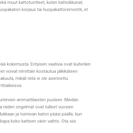
ä muut kattotuotteet, kuten kattoikkunat,
 huopakaton korjaus tai huopakattoremontti, et
vää kokemusta. Erityisen vaativia ovat kuitenkin
t voivat nimittäin kostautua jälkikäteen
akuuta, mikäli niitä ei ole asennettu
ttiaikeissa.
tuntevien ammattilaisten puoleen. Meidän
a niiden ongelmat ovat tulleet vuosien
adukkaan ja toimivan katon pääsi päälle, kun
kapa koko katteen värin vaihto. Ota siis