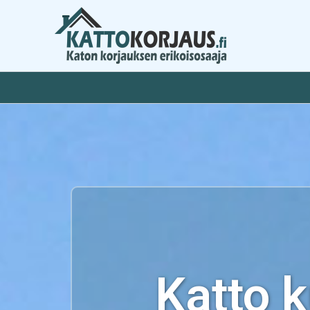
Siirry
sisältöön
Katto 