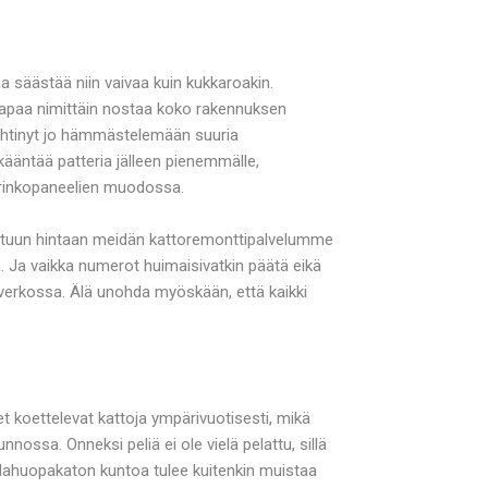
a säästää niin vaivaa kuin kukkaroakin.
 tapaa nimittäin nostaa koko rakennuksen
a ehtinyt jo hämmästelemään suuria
 kääntää patteria jälleen pienemmälle,
aurinkopaneelien muodossa.
omoituun hintaan meidän kattoremonttipalvelumme
. Ja vaikka numerot huimaisivatkin päätä eikä
 verkossa. Älä unohda myöskään, että kaikki
 koettelevat kattoja ympärivuotisesti, mikä
ossa. Onneksi peliä ei ole vielä pelattu, sillä
lahuopakaton kuntoa tulee kuitenkin muistaa