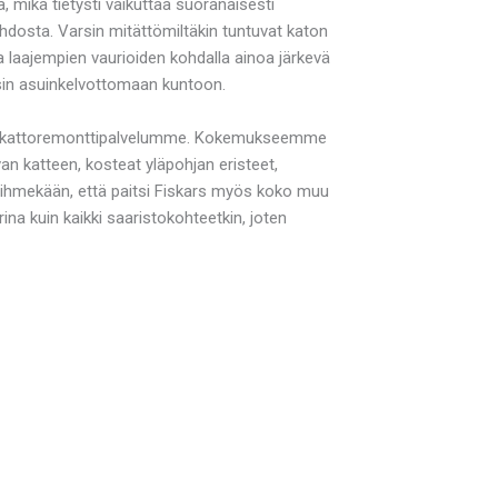
, mikä tietysti vaikuttaa suoranaisesti
hdosta. Varsin mitättömiltäkin tuntuvat katon
ta laajempien vaurioiden kohdalla ainoa järkevä
sin asuinkelvottomaan kuntoon.
eidän kattoremonttipalvelumme. Kokemukseemme
 katteen, kosteat yläpohjan eristeet,
kä ihmekään, että paitsi Fiskars myös koko muu
a kuin kaikki saaristokohteetkin, joten