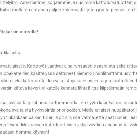
ittelyihin. Asennamme, korjaamme ja uusimme kattoturvatuotteet sek
töihin meillä on erityisen paljon kokemusta, joten jos tarpeenasi on
iskarsin alueella!
tilaiselta
attilaiselle. Kattotyöt vaativat aina runsaasti osaamista sekä riittä
huopakatteiden käsittelyssä sattuneet pienetkin huolimattomuusvirhee
aalien sekä kattotuotteiden valmistajatkaan usein tarjoa tuotteilleen t
 varsin kätevä kaveri, ei katolle kannata lähteä itse kiipeilemään remon
onaisvaltaista palahuopakattoremonttia, on syytä kääntyä siis asian
isvaltaista hyvinvointia priorisoiden. Meille erilaiset huopakatot j
yn tiukankaan paikan tullen. Voit siis olla varma, että saat uuden, la
s esimerkiksi uusien kattotuotteiden ja läpivientien asennus tai vaik
n saadaan homma käyntiin!