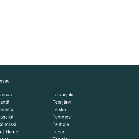
öissä
hämaa
Tarvasjoki
äntä
Teerijärvi
äranta
Teisko
äselkä
Temmes
könmäki
Tenhola
jät-Häme
Tervo