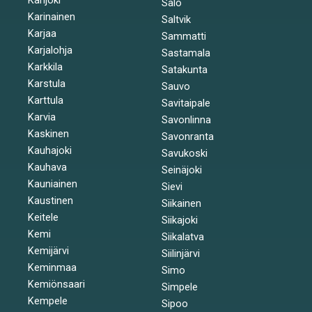
Salo
Karinainen
Saltvik
Karjaa
Sammatti
Karjalohja
Sastamala
Karkkila
Satakunta
Karstula
Sauvo
Karttula
Savitaipale
Karvia
Savonlinna
Kaskinen
Savonranta
Kauhajoki
Savukoski
Kauhava
Seinäjoki
Kauniainen
Sievi
Kaustinen
Siikainen
Keitele
Siikajoki
Kemi
Siikalatva
Kemijärvi
Siilinjärvi
Keminmaa
Simo
Kemiönsaari
Simpele
Kempele
Sipoo