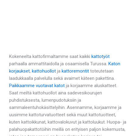
Kokeneelta kattofirmaltamme saat kaikki
kattotyöt
parhaalla ammattitaidolla ja osaamisella Turussa.
Katon
korjaukset
,
kattohuollot
ja
kattoremontit
toteutetaan
laadukkaalla palvelulla sekä avaimet käteen pakettina.
Paikkaamme vuotavat katot
ja korjaamme aluskatteet.
Saat meiltä kattohuollot aina sadevesikourujen
puhdistuksesta, lumenpudotuksiin ja
sammaleentuhokäsittelyihin. Asennamme, korjaamme ja
uusimme kattoturvatuotteet sekä muut kattotuotteet,
kuten kattoikkunat, kattovalokuvut ja kattoluukut. Huopa- ja
palahuopakattotöihin meillä on erityisen paljon kokemusta,