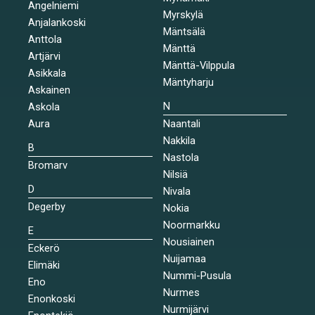
Angelniemi
Myrskylä
Anjalankoski
Mäntsälä
Anttola
Mänttä
Artjärvi
Mänttä-Vilppula
Asikkala
Mäntyharju
Askainen
N
Askola
Aura
Naantali
Nakkila
B
Nastola
Bromarv
Nilsiä
D
Nivala
Degerby
Nokia
Noormarkku
E
Nousiainen
Eckerö
Nuijamaa
Elimäki
Nummi-Pusula
Eno
Nurmes
Enonkoski
Nurmijärvi