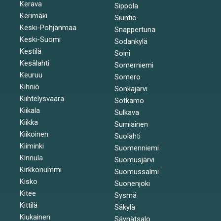
Kerava
Sippola
Kerimäki
Siuntio
Keski-Pohjanmaa
Snappertuna
Keski-Suomi
Sodankylä
Kestilä
Soini
Kesälahti
Somerniemi
Keuruu
Somero
Kihniö
Sonkajärvi
Kiihtelysvaara
Sotkamo
Kiikala
Sulkava
Kiikka
Sumiainen
Kiikoinen
Suolahti
Kiiminki
Suomenniemi
Kinnula
Suomusjärvi
Kirkkonummi
Suomussalmi
Kisko
Suonenjoki
Kitee
Sysmä
Kittilä
Säkylä
Kiukainen
Säynätsalo