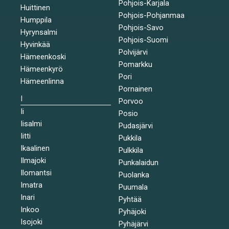
Pohjois-Karjala
Huittinen
Pohjois-Pohjanmaa
Humppila
Pohjois-Savo
Hyrynsalmi
Pohjois-Suomi
Hyvinkää
Polvijärvi
Hämeenkoski
Pomarkku
Hämeenkyrö
Pori
Hämeenlinna
Pornainen
I
Porvoo
Ii
Posio
Iisalmi
Pudasjärvi
Iitti
Pukkila
Ikaalinen
Pulkkila
Ilmajoki
Punkalaidun
Ilomantsi
Puolanka
Imatra
Puumala
Inari
Pyhtää
Inkoo
Pyhäjoki
Isojoki
Pyhäjärvi