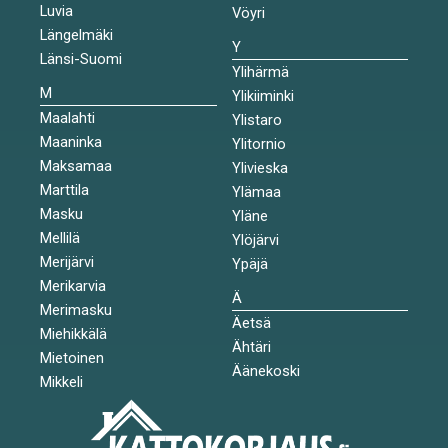
Luvia
Vöyri
Längelmäki
Y
Länsi-Suomi
Ylihärmä
M
Ylikiiminki
Maalahti
Ylistaro
Maaninka
Ylitornio
Maksamaa
Ylivieska
Marttila
Ylämaa
Masku
Yläne
Mellilä
Ylöjärvi
Merijärvi
Ypäjä
Merikarvia
Ä
Merimasku
Äetsä
Miehikkälä
Ähtäri
Mietoinen
Äänekoski
Mikkeli