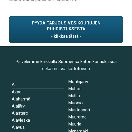
PYYDÄ TARJOUS VESIKOURUJEN
PUHDISTUKSESTA
Palvelemme kaikkialla Suomessa katon korjauksissa
sekä muissa kattotöissä
Mouhijärvi
A
Muhos
Akaa
Multia
Alahärmä
Muonio
Alajärvi
Mustasaari
Alastaro
Muurame
Alavieska
Muurla
Alavus
Mynämäki