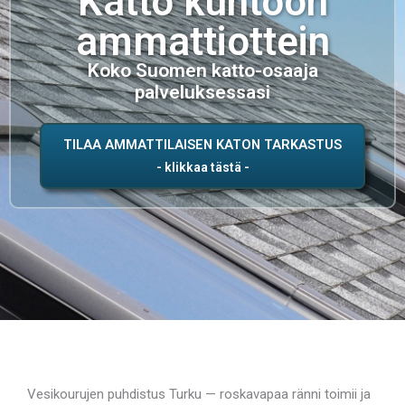
Katto kuntoon
ammattiottein
Koko Suomen katto-osaaja
palveluksessasi
TILAA AMMATTILAISEN KATON TARKASTUS
Vesikourujen puhdistus Turku — roskavapaa ränni toimii ja