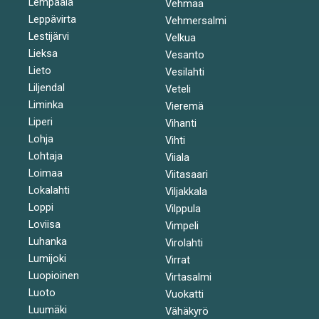
Lempäälä
Vehmaa
Leppävirta
Vehmersalmi
Lestijärvi
Velkua
Lieksa
Vesanto
Lieto
Vesilahti
Liljendal
Veteli
Liminka
Vieremä
Liperi
Vihanti
Lohja
Vihti
Lohtaja
Viiala
Loimaa
Viitasaari
Lokalahti
Viljakkala
Loppi
Vilppula
Loviisa
Vimpeli
Luhanka
Virolahti
Lumijoki
Virrat
Luopioinen
Virtasalmi
Luoto
Vuokatti
Luumäki
Vähäkyrö