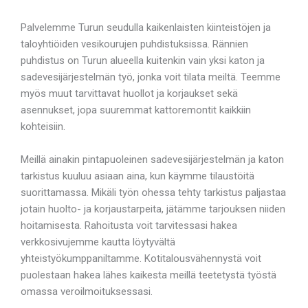
Palvelemme Turun seudulla kaikenlaisten kiinteistöjen ja
taloyhtiöiden vesikourujen puhdistuksissa. Rännien
puhdistus on Turun alueella kuitenkin vain yksi katon ja
sadevesijärjestelmän työ, jonka voit tilata meiltä. Teemme
myös muut tarvittavat huollot ja korjaukset sekä
asennukset, jopa suuremmat kattoremontit kaikkiin
kohteisiin.
Meillä ainakin pintapuoleinen sadevesijärjestelmän ja katon
tarkistus kuuluu asiaan aina, kun käymme tilaustöitä
suorittamassa. Mikäli työn ohessa tehty tarkistus paljastaa
jotain huolto- ja korjaustarpeita, jätämme tarjouksen niiden
hoitamisesta. Rahoitusta voit tarvitessasi hakea
verkkosivujemme kautta löytyvältä
yhteistyökumppaniltamme. Kotitalousvähennystä voit
puolestaan hakea lähes kaikesta meillä teetetystä työstä
omassa veroilmoituksessasi.