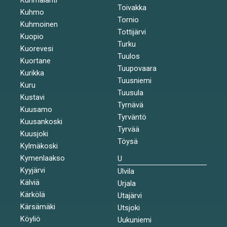
Toivakka
Kuhmo
Tornio
Kuhmoinen
Tottijärvi
Kuopio
Turku
Kuorevesi
Tuulos
Kuortane
Tuupovaara
Kurikka
Tuusniemi
Kuru
Tuusula
Kustavi
Tyrnävä
Kuusamo
Tyrväntö
Kuusankoski
Tyrvää
Kuusjoki
Töysä
Kylmäkoski
Kymenlaakso
U
Kyyjärvi
Ulvila
Kälviä
Urjala
Kärkölä
Utajärvi
Kärsämäki
Utsjoki
Köyliö
Uukuniemi