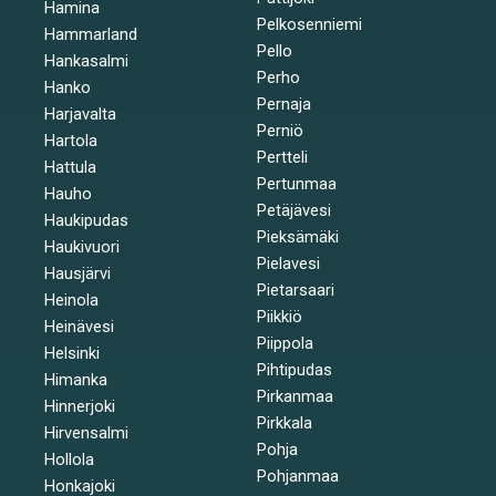
Hamina
Pelkosenniemi
Hammarland
Pello
Hankasalmi
Perho
Hanko
Pernaja
Harjavalta
Perniö
Hartola
Pertteli
Hattula
Pertunmaa
Hauho
Petäjävesi
Haukipudas
Pieksämäki
Haukivuori
Pielavesi
Hausjärvi
Pietarsaari
Heinola
Piikkiö
Heinävesi
Piippola
Helsinki
Pihtipudas
Himanka
Pirkanmaa
Hinnerjoki
Pirkkala
Hirvensalmi
Pohja
Hollola
Pohjanmaa
Honkajoki