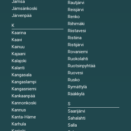
Jämsä
Rautjärvi
Jämsänkoski
Reisjärvi
Järvenpää
Renko
Riihimäki
K
Riistavesi
Kaarina
Ristiina
Kaavi
Ristijärvi
Kainuu
Rovaniemi
Kajaani
Ruokolahti
Kalajoki
Ruotsinpyhtää
Kalanti
Ruovesi
Kangasala
Rusko
Kangaslampi
Rymättylä
Kangasniemi
Rääkkylä
Kankaanpää
Kannonkoski
S
Kannus
Saarijärvi
Kanta-Häme
Sahalahti
Karhula
Salla
Karijoki