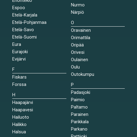
Enontekiö
Nurmo
Espoo
Närpiö
Etelä-Karjala
Etelä-Pohjanmaa
O
Etelä-Savo
Oravainen
Etelä-Suomi
Orimattila
Eura
Oripää
Eurajoki
Orivesi
Evijärvi
Oulainen
Oulu
F
Outokumpu
Fiskars
Forssa
P
Padasjoki
H
Paimio
Haapajärvi
Paltamo
Haapavesi
Parainen
Hailuoto
Parikkala
Halikko
Parkano
Halsua
Pattijoki