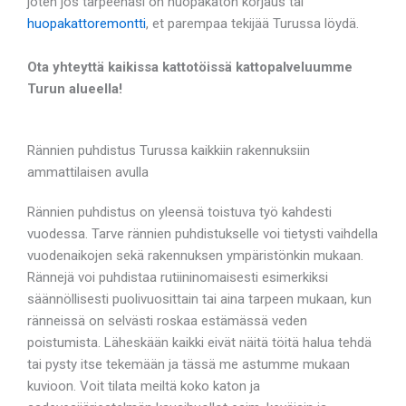
joten jos tarpeenasi on huopakaton korjaus tai
huopakattoremontti
, et parempaa tekijää Turussa löydä.
Ota yhteyttä kaikissa kattotöissä kattopalveluumme
Turun alueella!
Rännien puhdistus Turussa kaikkiin rakennuksiin
ammattilaisen avulla
Rännien puhdistus on yleensä toistuva työ kahdesti
vuodessa. Tarve rännien puhdistukselle voi tietysti vaihdella
vuodenaikojen sekä rakennuksen ympäristönkin mukaan.
Rännejä voi puhdistaa rutiininomaisesti esimerkiksi
säännöllisesti puolivuosittain tai aina tarpeen mukaan, kun
ränneissä on selvästi roskaa estämässä veden
poistumista. Läheskään kaikki eivät näitä töitä halua tehdä
tai pysty itse tekemään ja tässä me astumme mukaan
kuvioon. Voit tilata meiltä koko katon ja