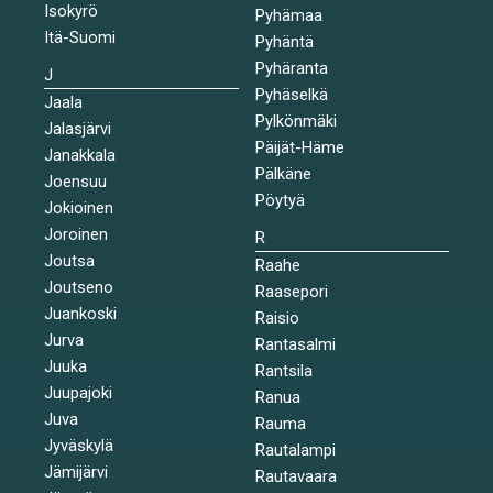
Isokyrö
Pyhämaa
Itä-Suomi
Pyhäntä
Pyhäranta
J
Pyhäselkä
Jaala
Pylkönmäki
Jalasjärvi
Päijät-Häme
Janakkala
Pälkäne
Joensuu
Pöytyä
Jokioinen
Joroinen
R
Joutsa
Raahe
Joutseno
Raasepori
Juankoski
Raisio
Jurva
Rantasalmi
Juuka
Rantsila
Juupajoki
Ranua
Juva
Rauma
Jyväskylä
Rautalampi
Jämijärvi
Rautavaara