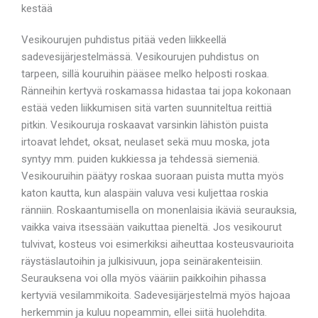
kestää
Vesikourujen puhdistus pitää veden liikkeellä
sadevesijärjestelmässä. Vesikourujen puhdistus on
tarpeen, sillä kouruihin pääsee melko helposti roskaa.
Ränneihin kertyvä roskamassa hidastaa tai jopa kokonaan
estää veden liikkumisen sitä varten suunniteltua reittiä
pitkin. Vesikouruja roskaavat varsinkin lähistön puista
irtoavat lehdet, oksat, neulaset sekä muu moska, jota
syntyy mm. puiden kukkiessa ja tehdessä siemeniä.
Vesikouruihin päätyy roskaa suoraan puista mutta myös
katon kautta, kun alaspäin valuva vesi kuljettaa roskia
ränniin. Roskaantumisella on monenlaisia ikäviä seurauksia,
vaikka vaiva itsessään vaikuttaa pieneltä. Jos vesikourut
tulvivat, kosteus voi esimerkiksi aiheuttaa kosteusvaurioita
räystäslautoihin ja julkisivuun, jopa seinärakenteisiin.
Seurauksena voi olla myös vääriin paikkoihin pihassa
kertyviä vesilammikoita. Sadevesijärjestelmä myös hajoaa
herkemmin ja kuluu nopeammin, ellei siitä huolehdita.