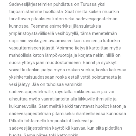
Sadevesijärjestelmien puhdistus on Turussa yksi
tarjoamistamme huolloista. Saat meiltä kaiken muunkin
tarvittavan pitääksesi katon sekä sadevesijärjestelmän
kunnossa. Teemme esimerkiksi jäänsulatuksia
ympäristöystävällisellä vesihöyryllä, tämä menetelmän
sopii niin syöksyjen avaamiseen kuin rännien ja katonkin
vapauttamiseen jäästä. Voimme tietysti kartoittaa myös
mahdollisia katon lämpövuotoja ja korjata nekin, niillä on
suora yhteys jään muodostumiseen. Rännit ja syöksyt
voivat kuitenkin jäätyä myös roskan vuoksi, koska kaikessa
yksinkertaisuudessaan roska estää vettä poistumasta ja
vesi jäätyy. Jää on tuhoisaa varsinkin
sadevesijärjestelmälle, räystäillä roikkuessaan jää voi
aiheuttaa myös vaaratilanteita alla liikkuville ihmisille ja
kulkuneuvoilla. Saat meiltä kaikki tarvittavat huollot katon ja
sadevesijärjestelmän pitämiseksi ihanteellisessa kunnossa.
Pitkällä tähtäimellä korjauskulut laskevat ja
sadevesijärjestelmän käyttöikä kasvaa, kun siitä pidetään
huolta. Sama pätee toki kattoonkin.