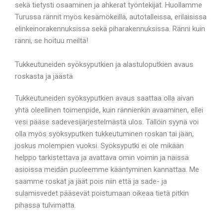
sekä tietysti osaaminen ja ahkerat työntekijät. Huollamme
Turussa rännit myös kesämökeillä, autotalleissa, erilaisissa
elinkeinorakennuksissa sekä piharakennuksissa. Ränni kuin
ränni, se hoituu meiltä!
Tukkeutuneiden syöksyputkien ja alastuloputkien avaus
roskasta ja jäästä
Tukkeutuneiden syöksyputkien avaus saattaa olla aivan
yhtä oleellinen toimenpide, kuin rännienkin avaaminen, ellei
vesi pääse sadevesijärjestelmästä ulos. Tällöin syynä voi
olla myös syöksyputken tukkeutuminen roskan tai jään,
joskus molempien vuoksi. Syöksyputki ei ole mikään
helppo tarkistettava ja avattava omin voimin ja näissä
asioissa meidän puoleemme kääntyminen kannattaa. Me
saamme roskat ja jäät pois niin että ja sade- ja
sulamisvedet pääsevät poistumaan oikeaa tietä pitkin
pihassa tulvimatta.