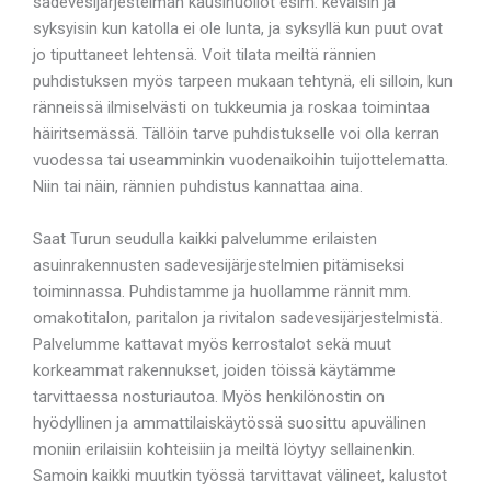
sadevesijärjestelmän kausihuollot esim. keväisin ja
syksyisin kun katolla ei ole lunta, ja syksyllä kun puut ovat
jo tiputtaneet lehtensä. Voit tilata meiltä rännien
puhdistuksen myös tarpeen mukaan tehtynä, eli silloin, kun
ränneissä ilmiselvästi on tukkeumia ja roskaa toimintaa
häiritsemässä. Tällöin tarve puhdistukselle voi olla kerran
vuodessa tai useamminkin vuodenaikoihin tuijottelematta.
Niin tai näin, rännien puhdistus kannattaa aina.
Saat Turun seudulla kaikki palvelumme erilaisten
asuinrakennusten sadevesijärjestelmien pitämiseksi
toiminnassa. Puhdistamme ja huollamme rännit mm.
omakotitalon, paritalon ja rivitalon sadevesijärjestelmistä.
Palvelumme kattavat myös kerrostalot sekä muut
korkeammat rakennukset, joiden töissä käytämme
tarvittaessa nosturiautoa. Myös henkilönostin on
hyödyllinen ja ammattilaiskäytössä suosittu apuvälinen
moniin erilaisiin kohteisiin ja meiltä löytyy sellainenkin.
Samoin kaikki muutkin työssä tarvittavat välineet, kalustot