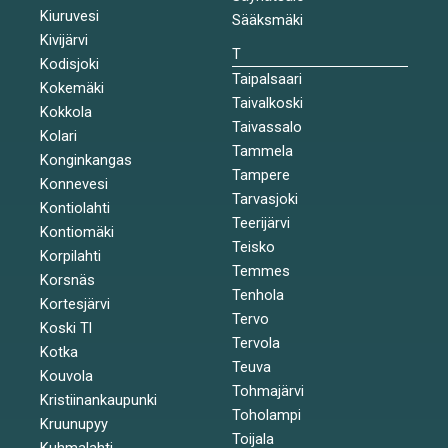
Kiuruvesi
Sääksmäki
Kivijärvi
T
Kodisjoki
Taipalsaari
Kokemäki
Taivalkoski
Kokkola
Taivassalo
Kolari
Tammela
Konginkangas
Tampere
Konnevesi
Tarvasjoki
Kontiolahti
Teerijärvi
Kontiomäki
Teisko
Korpilahti
Temmes
Korsnäs
Tenhola
Kortesjärvi
Tervo
Koski Tl
Tervola
Kotka
Teuva
Kouvola
Tohmajärvi
Kristiinankaupunki
Toholampi
Kruunupyy
Toijala
Kuhmalahti