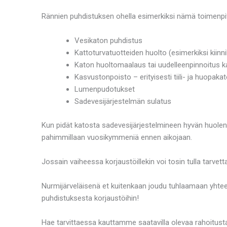
Rännien puhdistuksen ohella esimerkiksi nämä toimenpi
Vesikaton puhdistus
Kattoturvatuotteiden huolto (esimerkiksi kiinn
Katon huoltomaalaus tai uudelleenpinnoitus ka
Kasvustonpoisto – erityisesti tiili- ja huopakato
Lumenpudotukset
Sadevesijärjestelmän sulatus
Kun pidät katosta sadevesijärjestelmineen hyvän huolen,
pahimmillaan vuosikymmeniä ennen aikojaan.
Jossain vaiheessa korjaustöillekin voi tosin tulla tarvet
Nurmijärveläisenä et kuitenkaan joudu tuhlaamaan yhteen
puhdistuksesta korjaustöihin!
Hae tarvittaessa kauttamme saatavilla olevaa rahoitusta 