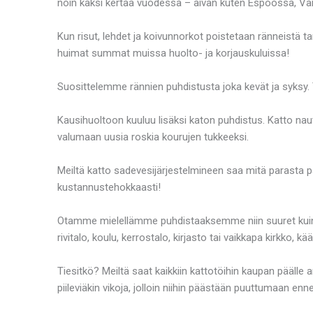
noin kaksi kertaa vuodessa – aivan kuten Espoossa, Vant
Kun risut, lehdet ja koivunnorkot poistetaan ränneistä tar
huimat summat muissa huolto- ja korjauskuluissa!
Suosittelemme rännien puhdistusta joka kevät ja syksy.
Kausihuoltoon kuuluu lisäksi katon puhdistus. Katto naut
valumaan uusia roskia kourujen tukkeeksi.
Meiltä katto sadevesijärjestelmineen saa mitä parasta pal
kustannustehokkaasti!
Otamme mielellämme puhdistaaksemme niin suuret kuin pie
rivitalo, koulu, kerrostalo, kirjasto tai vaikkapa kirkko
Tiesitkö? Meiltä saat kaikkiin kattotöihin kaupan päälle
piileviäkin vikoja, jolloin niihin päästään puuttumaan enn