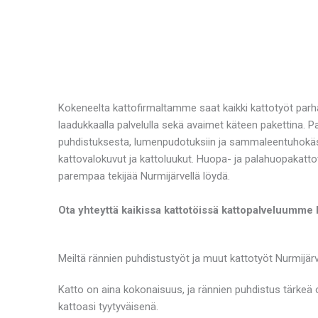
Kokeneelta kattofirmaltamme saat kaikki kattotyöt parha
laadukkaalla palvelulla sekä avaimet käteen pakettina.
puhdistuksesta, lumenpudotuksiin ja sammaleentuhokäsi
kattovalokuvut ja kattoluukut. Huopa- ja palahuopakatto
parempaa tekijää Nurmijärvellä löydä.
Ota yhteyttä kaikissa kattotöissä kattopalveluumme 
Meiltä rännien puhdistustyöt ja muut kattotyöt Nurmijärvel
Katto on aina kokonaisuus, ja rännien puhdistus tärkeä o
kattoasi tyytyväisenä.