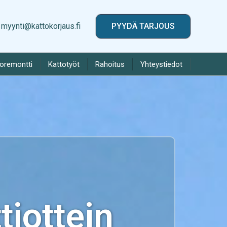
myynti@kattokorjaus.fi
PYYDÄ TARJOUS
toremontti
Kattotyöt
Rahoitus
Yhteystiedot
iottein