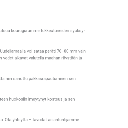
s kutsua kourugurumme tukkeutuneiden syöksy-
na Uudellamaalla voi sataa peräti 70–80 mm vain
n vedet alkavat valutella maahan räystään ja
mutta niin sanottu pakkasrapautuminen sen
nteen huokosiin imeytynyt kosteus ja sen
ä. Ota yhteyttä – tavoitat asiantuntijamme