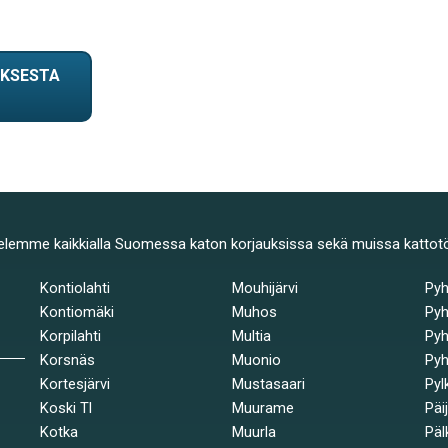
UKSESTA
elemme kaikkialla Suomessa katon korjauksissa sekä muissa kattot
Kontiolahti
Mouhijärvi
Py
Kontiomäki
Muhos
Pyh
Korpilahti
Multia
Pyh
Korsnäs
Muonio
Pyh
Kortesjärvi
Mustasaari
Pyl
Koski Tl
Muurame
Päi
Kotka
Muurla
Päl