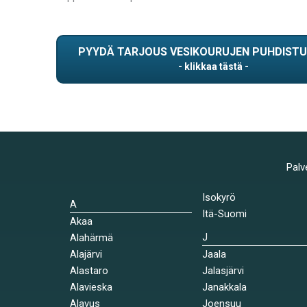
PYYDÄ TARJOUS VESIKOURUJEN PUHDIST
Palv
Isokyrö
A
Itä-Suomi
Akaa
J
Alahärmä
Alajärvi
Jaala
Alastaro
Jalasjärvi
Alavieska
Janakkala
Alavus
Joensuu