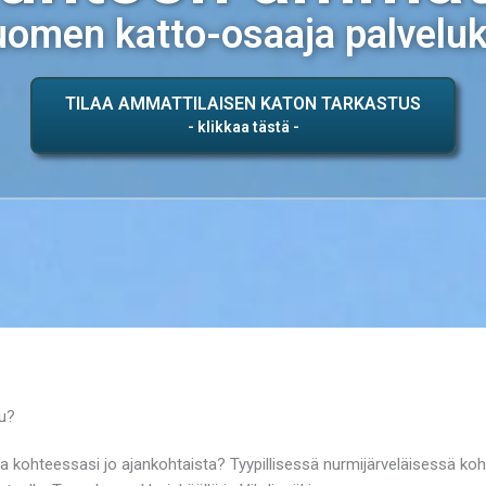
omen katto-osaaja palvelu
TILAA AMMATTILAISEN KATON TARKASTUS
uu?
ssa kohteessasi jo ajankohtaista? Tyypillisessä nurmijärveläisessä k