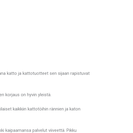
a katto ja kattotuotteet sen sijaan rapistuvat
en korjaus on hyvin yleistä.
set kaikkiin kattotöihin rännien ja katon
ki kaipaamansa palvelut viiveettä. Pikku