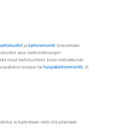
kattohuollot
ja
kattoremontit
toteutetaan
tohuollot aina sadevesikourujen
ä muut kattotuotteet, kuten kattoikkunat,
 huopakaton korjaus tai
huopakattoremontti
, et
istus ei kuitenkaan vielä riitä pitämään