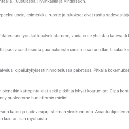
aalla, Tuusulassa, Hyvinkäällä ja Vihdissäkin.
peeksi usein, esimerkiksi ruoste ja tukokset eivät rasita sadevesijärje
 Tilatessasi työn kattopalvelustamme, voidaan se yhdistää kätevästi
tii puolivuosittaisesta puunauksesta siinä missä rännitkin. Lisäksi k
velua, kilpailukykyisesti hinnoitellussa paketissa. Pitkällä kokemukse
netkin kattopinta-alat sekä pitkät ja lyhyet kourumitat. Olipa kohtee
, käänny puoleemme huolettomin mielin!
 arvion katon ja sadevesijärjestelmän yleiskunnosta. Asiantuntijoidem
en kuin on liian myöhäistä.