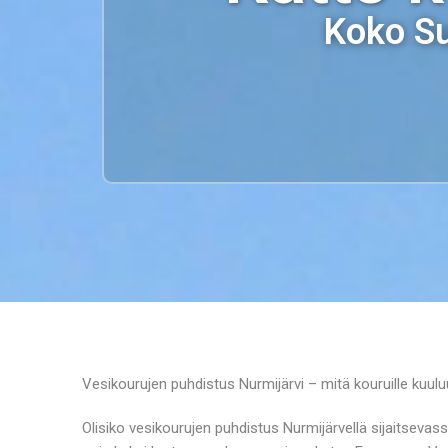
Koko Su
Vesikourujen puhdistus Nurmijärvi – mitä kouruille kuul
Olisiko vesikourujen puhdistus Nurmijärvellä sijaitseva