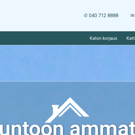
✆ 040 712 8888
✉ 
Katon korjaus
Kat
kuntoon ammatt