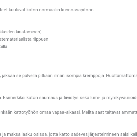
teet kuuluvat katon normaaliin kunnossapitoon:
ikkeiden kiristäminen)
temateriaalista riippuen
illa
 jaksaa se palvella pitkään ilman isompia kremppoja. Huoltamattoman
ta. Esimerkiksi katon saumaus ja tiivistys sekä lumi- ja myrskyvaurioid
kään kattotyöhön omaa vapaa-aikaasi. Meiltä saat taitavat ammattilai
ja maksa lasku osissa, jotta katto sadevesijärjestelmineen saisi kaik