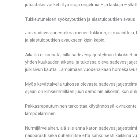
jutuistakin voi kehittyä isoja ongelmia – ja laskuja – yll
Tukkeutuneiden syöksyputkien ja alastuloputkien avaus – 
Jos sadevesijärjestelmä menee tukkoon, ei maanittelu,
ja alastuloputkien avaukseen kipin kapin.
Aikailla ei kannata, sillä sadevesijärjestelmän tukokset
yhden kuukauden aikana, ja tukossa oleva sadevesijärjes
julkisivun kautta. Lämpimään vuodenaikaan homekasvust
Myös kevättalvella tukossa olevasta sadevesijärjestelmä
sijaan on kiihkeimmillään juuri samoihin aikoihin, kun sula
Pakkasrapautuminen tarkoittaa käytännössä kivirakenteid
lämpöeläminen.
Nurmijärveläinen, älä siis anna katon sadevesijärjestel
näppärästi sekä puhelimitse että sähköisesti kaikkina v