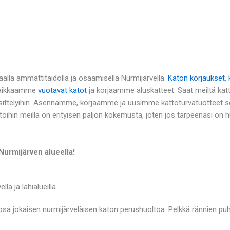
alla ammattitaidolla ja osaamisella Nurmijärvellä.
Katon korjaukset
,
 Paikkaamme
vuotavat katot
ja korjaamme aluskatteet. Saat meiltä kat
ttelyihin. Asennamme, korjaamme ja uusimme kattoturvatuotteet sek
töihin meillä on erityisen paljon kokemusta, joten jos tarpeenasi on
Nurmijärven alueella!
lä ja lähialueilla
sa jokaisen nurmijärveläisen katon perushuoltoa. Pelkkä rännien puhd