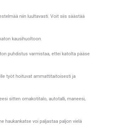
stelmää niin luultavasti. Voit siis säästää
 katon kausihuoltoon.
aton puhdistus varmistaa, ettei katolta pääse
lle työt hoituvat ammattitaitoisesti ja
si sitten omakotitalo, autotalli, maneesi,
me haukankatse voi paljastaa paljon vielä