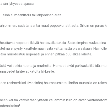
ättävän lyhyessä ajassa.
siinä ei maanittelu tai lahjominen auta!
 lahjominen, sadetanssi tai muut poppakonstit auta. Silloin on para
 aiheuttavat nopeasti ikäviä haittavaikutuksia. Sateisimpina kuukausi
telmä ei pysty käsittelemään siitä välttämättä pisaraakaan. Näin olle
oa muodostuu nopeasti, ja ennen pitkää puu alkaa lahota.
stä voi poikia huolta ja murhetta. Homeet eivät pakkaskelillä idä, 
misvedet lähtevät katolta liikkeelle.
en (esimerkiksi kiviseinän) haurastumista. Ilmiön taustalla on rake
mineen kärsiä vaivoistaan yhtään kauemmin kuin on aivan välttämätönt
uodenaikoina!