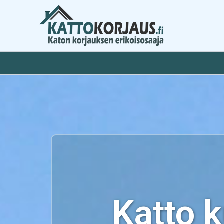
Siirry
sisältöön
Katto 