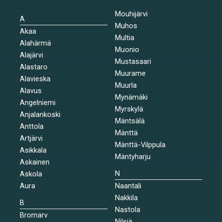
Mouhijärvi
A
Muhos
Akaa
Multia
Alahärmä
Muonio
Alajärvi
Mustasaari
Alastaro
Muurame
Alavieska
Muurla
Alavus
Mynämäki
Angelniemi
Myrskylä
Anjalankoski
Mäntsälä
Anttola
Mänttä
Artjärvi
Mänttä-Vilppula
Asikkala
Mäntyharju
Askainen
N
Askola
Aura
Naantali
Nakkila
B
Nastola
Bromarv
Nilsiä