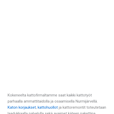
Kokeneelta kattofirmaltamme saat kaikki kattotyöt
parhaalla ammattitaidolla ja osaamisella Nurmijärvellä.
Katon korjaukset
,
kattohuollot
ja kattoremontit toteutetaan
laadukkaalla palvelulla sekä avaimet käteen pakettina.