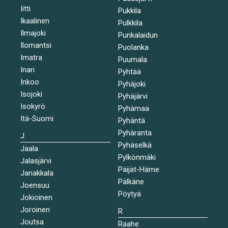
Iitti
Pukkila
Ikaalinen
Pulkkila
Ilmajoki
Punkalaidun
Ilomantsi
Puolanka
Imatra
Puumala
Inari
Pyhtää
Inkoo
Pyhäjoki
Isojoki
Pyhäjärvi
Isokyrö
Pyhämaa
Itä-Suomi
Pyhäntä
Pyhäranta
J
Pyhäselkä
Jaala
Pylkönmäki
Jalasjärvi
Päijät-Häme
Janakkala
Pälkäne
Joensuu
Pöytyä
Jokioinen
Joroinen
R
Joutsa
Raahe