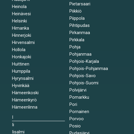
Pietarsaari
Heinola
Piikkiö
Heinävesi
Piippola
Helsinki
Pihtipudas
Himanka
Pirkanmaa
Hinnerjoki
Pirkkala
Hirvensalmi
Pohja
Hollola
Pohjanmaa
Honkajoki
Pohjois-Karjala
Huittinen
Pohjois-Pohjanmaa
Humppila
Pohjois-Savo
Hyrynsalmi
Pohjois-Suomi
Hyvinkää
Polvijärvi
Hämeenkoski
Pomarkku
Hämeenkyrö
Pori
Hämeenlinna
Pornainen
I
Porvoo
Ii
Posio
Iisalmi
Pudasjärvi