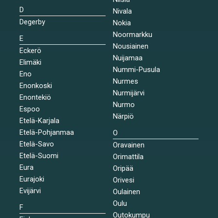
D
Nivala
Degerby
Nokia
Noormarkku
E
Nousiainen
Eckerö
Nuijamaa
Elimäki
Nummi-Pusula
Eno
Nurmes
Enonkoski
Nurmijärvi
Enontekiö
Nurmo
Espoo
Närpiö
Etelä-Karjala
Etelä-Pohjanmaa
O
Etelä-Savo
Oravainen
Etelä-Suomi
Orimattila
Eura
Oripää
Eurajoki
Orivesi
Evijärvi
Oulainen
Oulu
F
Outokumpu