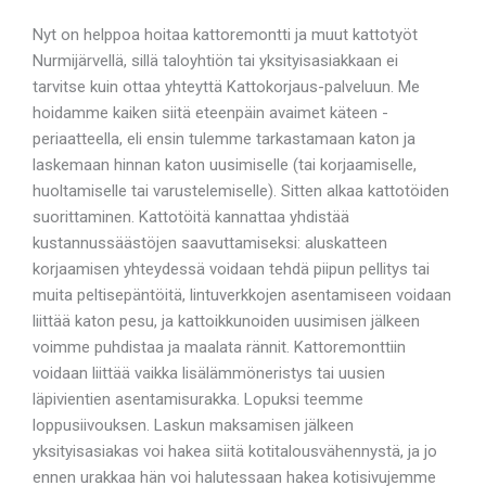
Nyt on helppoa hoitaa kattoremontti ja muut kattotyöt
Nurmijärvellä, sillä taloyhtiön tai yksityisasiakkaan ei
tarvitse kuin ottaa yhteyttä Kattokorjaus-palveluun. Me
hoidamme kaiken siitä eteenpäin avaimet käteen -
periaatteella, eli ensin tulemme tarkastamaan katon ja
laskemaan hinnan katon uusimiselle (tai korjaamiselle,
huoltamiselle tai varustelemiselle). Sitten alkaa kattotöiden
suorittaminen. Kattotöitä kannattaa yhdistää
kustannussäästöjen saavuttamiseksi: aluskatteen
korjaamisen yhteydessä voidaan tehdä piipun pellitys tai
muita peltisepäntöitä, lintuverkkojen asentamiseen voidaan
liittää katon pesu, ja kattoikkunoiden uusimisen jälkeen
voimme puhdistaa ja maalata rännit. Kattoremonttiin
voidaan liittää vaikka lisälämmöneristys tai uusien
läpivientien asentamisurakka. Lopuksi teemme
loppusiivouksen. Laskun maksamisen jälkeen
yksityisasiakas voi hakea siitä kotitalousvähennystä, ja jo
ennen urakkaa hän voi halutessaan hakea kotisivujemme