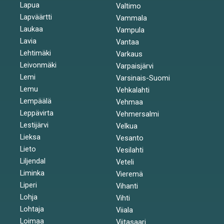
Lapua
Valtimo
Lapväärtti
Vammala
Laukaa
Vampula
Lavia
Vantaa
Lehtimäki
Varkaus
Leivonmäki
Varpaisjärvi
Lemi
Varsinais-Suomi
Lemu
Vehkalahti
Lempäälä
Vehmaa
Leppävirta
Vehmersalmi
Lestijärvi
Velkua
Lieksa
Vesanto
Lieto
Vesilahti
Liljendal
Veteli
Liminka
Vieremä
Liperi
Vihanti
Lohja
Vihti
Lohtaja
Viiala
Loimaa
Viitasaari