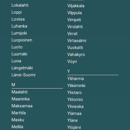
Lokalahti
Viljakkala
Loppi
Vilppula
Loviisa
Vimpeli
Luhanka
Virolahti
Lumijoki
Virrat
Luopioinen
Virtasalmi
Luoto
Vuokatti
Luumäki
Vähäkyrö
Luvia
Vöyri
Längelmäki
Y
Länsi-Suomi
Ylihärmä
M
Ylikiiminki
Maalahti
Ylistaro
Maaninka
Ylitornio
Maksamaa
Ylivieska
Marttila
Ylämaa
Masku
Yläne
Mellilä
Ylöjärvi