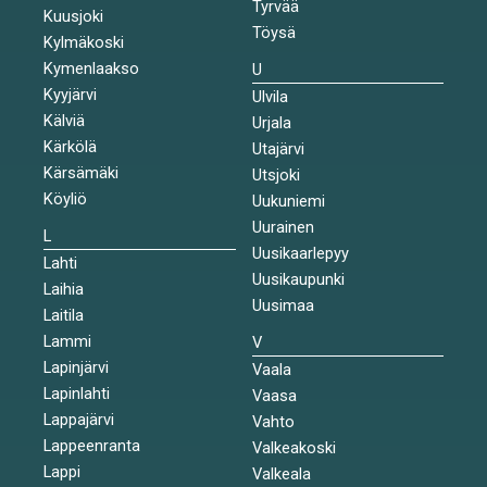
Tyrvää
Kuusjoki
Töysä
Kylmäkoski
Kymenlaakso
U
Kyyjärvi
Ulvila
Kälviä
Urjala
Kärkölä
Utajärvi
Kärsämäki
Utsjoki
Köyliö
Uukuniemi
Uurainen
L
Uusikaarlepyy
Lahti
Uusikaupunki
Laihia
Uusimaa
Laitila
Lammi
V
Lapinjärvi
Vaala
Lapinlahti
Vaasa
Lappajärvi
Vahto
Lappeenranta
Valkeakoski
Lappi
Valkeala