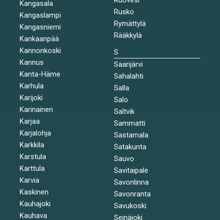
Kangasala
Rusko
Kangaslampi
Rymättylä
Kangasniemi
Rääkkylä
Kankaanpää
Kannonkoski
S
Kannus
Saarijärvi
Kanta-Häme
Sahalahti
Karhula
Salla
Karijoki
Salo
Karinainen
Saltvik
Karjaa
Sammatti
Karjalohja
Sastamala
Karkkila
Satakunta
Karstula
Sauvo
Karttula
Savitaipale
Karvia
Savonlinna
Kaskinen
Savonranta
Kauhajoki
Savukoski
Kauhava
Seinäjoki