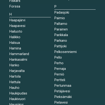
Fiskars
Forssa
P
Padasjoki
H
Paimio
Haapajärvi
Paltamo
Haapavesi
Parainen
Hailuoto
Parikkala
Halikko
Parkano
Halsua
Pattijoki
Hamina
Pelkosenniemi
Hammarland
Pello
Hankasalmi
Perho
Hanko
Pernaja
Harjavalta
Perniö
Hartola
Pertteli
Hattula
Pertunmaa
Hauho
Petäjävesi
Haukipudas
Pieksämäki
Haukivuori
Pielavesi
Hausjärvi