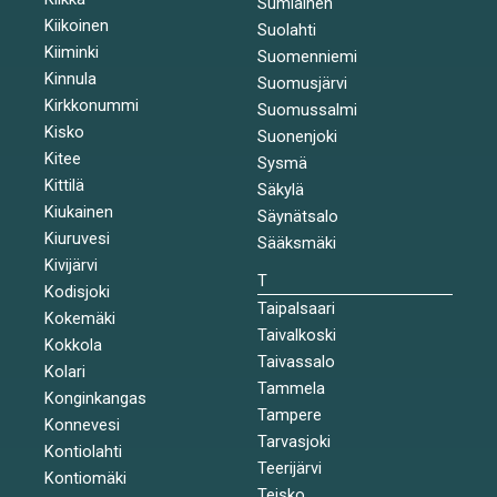
Sumiainen
Kiikoinen
Suolahti
Kiiminki
Suomenniemi
Kinnula
Suomusjärvi
Kirkkonummi
Suomussalmi
Kisko
Suonenjoki
Kitee
Sysmä
Kittilä
Säkylä
Kiukainen
Säynätsalo
Kiuruvesi
Sääksmäki
Kivijärvi
T
Kodisjoki
Taipalsaari
Kokemäki
Taivalkoski
Kokkola
Taivassalo
Kolari
Tammela
Konginkangas
Tampere
Konnevesi
Tarvasjoki
Kontiolahti
Teerijärvi
Kontiomäki
Teisko