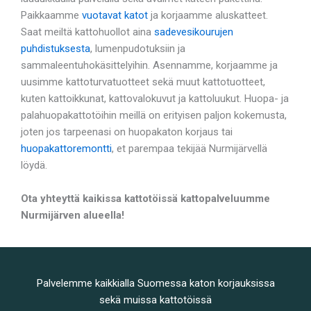
Paikkaamme
vuotavat katot
ja korjaamme aluskatteet.
Saat meiltä kattohuollot aina
sadevesikourujen
puhdistuksesta
, lumenpudotuksiin ja
sammaleentuhokäsittelyihin. Asennamme, korjaamme ja
uusimme kattoturvatuotteet sekä muut kattotuotteet,
kuten kattoikkunat, kattovalokuvut ja kattoluukut. Huopa- ja
palahuopakattotöihin meillä on erityisen paljon kokemusta,
joten jos tarpeenasi on huopakaton korjaus tai
huopakattoremontti
, et parempaa tekijää Nurmijärvellä
löydä.
Ota yhteyttä kaikissa kattotöissä kattopalveluumme
Nurmijärven alueella!
Palvelemme kaikkialla Suomessa katon korjauksissa
sekä muissa kattotöissä