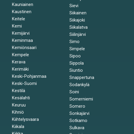
Kauniainen
Sievi
Kaustinen
Siikainen
Keitele
Siikajoki
Kemi
Siikalatva
Kemijärvi
Siilinjärvi
Keminmaa
Simo
Kemiönsaari
Simpele
Kempele
Sipoo
Kerava
Sippola
Kerimäki
Siuntio
Keski-Pohjanmaa
Snappertuna
Keski-Suomi
Sodankylä
Kestilä
Soini
Kesälahti
Somerniemi
Keuruu
Somero
Kihniö
Sonkajärvi
Kiihtelysvaara
Sotkamo
Kiikala
Sulkava
Kiikka