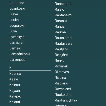
Joutseno
Raasepori
Juankoski
Raisio
Jurva
Rantasalmi
Juuka
Rantsila
Juupajoki
Ranua
Juva
Rauma
Jyväskylä
Rautalampi
Jämijärvi
Rautavaara
Jämsä
Rautjärvi
Jämsänkoski
Reisjärvi
Järvenpää
Renko
Riihimäki
K
Riistavesi
Kaarina
Ristiina
Kaavi
Ristijärvi
Kainuu
Rovaniemi
Kajaani
Ruokolahti
Kalajoki
Ruotsinpyhtää
Kalanti
Ruovesi