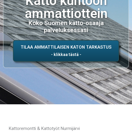
Katto kuntoon
ammattiottein
Koko Suomen katto-osaaja
palveluksessasi
TILAA AMMATTILAISEN KATON TARKASTUS
Kattoremontti & Kattotyöt Nurmijärvi