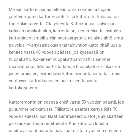
Mikään katto ei pärjää pitkään oman onnensa nojaan
jätettynä, joten kattoremonteille ja kattotöille Salossa on
todellakin tarvetta. Ota yhteyttä Kattokorjaus-palveluun
kaikkien omakotitalon, kerrostalon, kesämökin tai rivitalon
kattotöiden tiimoilta, niin saat parasta ja asiakaslähtöisintä
palvelua. Yksityisasiakkaan tai taloyhtiön katto pitää uusia
kenties vasta 40 vuoden päästä, jos kyseessä on
huopakatto. Kokeneet huopakattoammattilaisemme
osaavat suositella parhaita tapoja huopakaton elinkaaren
pidentämiseen, esimerkiksi katon pinnoittamista tai jotain
vuotavien kattoikkunoiden uusimisen tapaista
kattokorjausta.
Kattoremontti on edessä ehkä vasta 50 vuoden päästä, jos
puhumme peltikatosta. Tiilikatolle saattaa kertyä ikää 70
vuoden edestä, kun tilaat sammaleenpoistot ja aluskatteen
paikkaukset tästä osoitteesta. Kun katto on lopulta
uusittava, saat parasta palvelua meiltä myös sen suhteen.