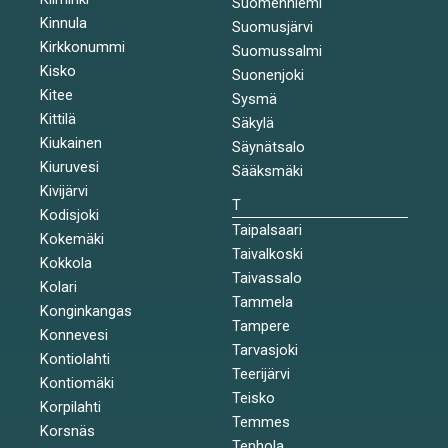
Suomenniemi
Kinnula
Suomusjärvi
Kirkkonummi
Suomussalmi
Kisko
Suonenjoki
Kitee
Sysmä
Kittilä
Säkylä
Kiukainen
Säynätsalo
Kiuruvesi
Sääksmäki
Kivijärvi
T
Kodisjoki
Taipalsaari
Kokemäki
Taivalkoski
Kokkola
Taivassalo
Kolari
Tammela
Konginkangas
Tampere
Konnevesi
Tarvasjoki
Kontiolahti
Teerijärvi
Kontiomäki
Teisko
Korpilahti
Temmes
Korsnäs
Tenhola