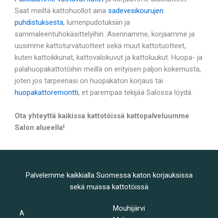
Saat meiltä kattohuollot aina
sadevesikourujen
puhdistuksesta
, lumenpudotuksiin ja
sammaleentuhokäsittelyihin. Asennamme, korjaamme ja
uusimme kattoturvatuotteet sekä muut kattotuotteet,
kuten kattoikkunat, kattovalokuvut ja kattoluukut. Huopa- ja
palahuopakattotöihin meillä on erityisen paljon kokemusta,
joten jos tarpeenasi on huopakaton korjaus tai
huopakattoremontti
, et parempaa tekijää Salossa löydä.
Ota yhteyttä kaikissa kattotöissä kattopalveluumme
Salon alueella!
Palvelemme kaikkialla Suomessa katon korjauksissa
sekä muissa kattotöissä
Mouhijärvi
A