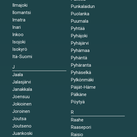
Ilmajoki
Punkalaidun
Ilomantsi
Puolanka
Imatra
Puumala
Inari
Pyhtää
Inkoo
Pyhäjoki
Isojoki
Pyhäjärvi
Isokyrö
Pyhämaa
Itä-Suomi
Pyhäntä
Pyhäranta
J
Pyhäselkä
Jaala
Pylkönmäki
Jalasjärvi
Päijät-Häme
Janakkala
Pälkäne
Joensuu
Pöytyä
Jokioinen
Joroinen
R
Joutsa
Raahe
Joutseno
Raasepori
Juankoski
Raisio