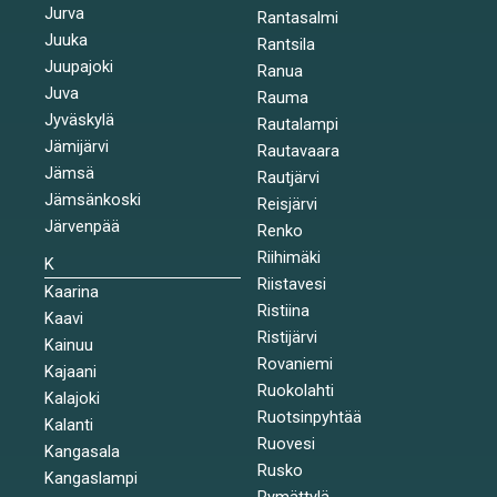
Jurva
Rantasalmi
Juuka
Rantsila
Juupajoki
Ranua
Juva
Rauma
Jyväskylä
Rautalampi
Jämijärvi
Rautavaara
Jämsä
Rautjärvi
Jämsänkoski
Reisjärvi
Järvenpää
Renko
Riihimäki
K
Riistavesi
Kaarina
Ristiina
Kaavi
Ristijärvi
Kainuu
Rovaniemi
Kajaani
Ruokolahti
Kalajoki
Ruotsinpyhtää
Kalanti
Ruovesi
Kangasala
Rusko
Kangaslampi
Rymättylä