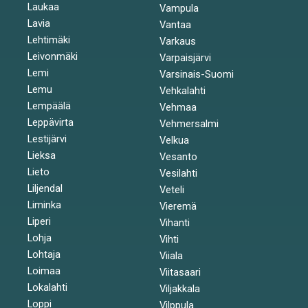
Laukaa
Vampula
Lavia
Vantaa
Lehtimäki
Varkaus
Leivonmäki
Varpaisjärvi
Lemi
Varsinais-Suomi
Lemu
Vehkalahti
Lempäälä
Vehmaa
Leppävirta
Vehmersalmi
Lestijärvi
Velkua
Lieksa
Vesanto
Lieto
Vesilahti
Liljendal
Veteli
Liminka
Vieremä
Liperi
Vihanti
Lohja
Vihti
Lohtaja
Viiala
Loimaa
Viitasaari
Lokalahti
Viljakkala
Loppi
Vilppula