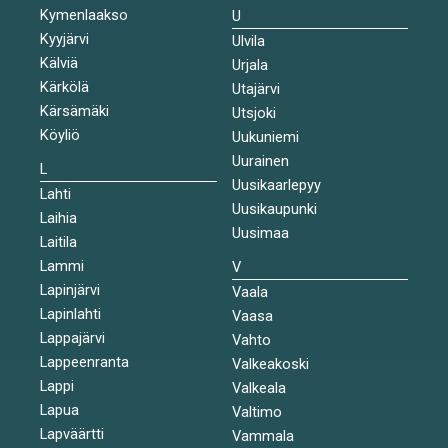
Kymenlaakso
U
Kyyjärvi
Ulvila
Kälviä
Urjala
Kärkölä
Utajärvi
Kärsämäki
Utsjoki
Köyliö
Uukuniemi
Uurainen
L
Uusikaarlepyy
Lahti
Uusikaupunki
Laihia
Uusimaa
Laitila
Lammi
V
Lapinjärvi
Vaala
Lapinlahti
Vaasa
Lappajärvi
Vahto
Lappeenranta
Valkeakoski
Lappi
Valkeala
Lapua
Valtimo
Lapväärtti
Vammala