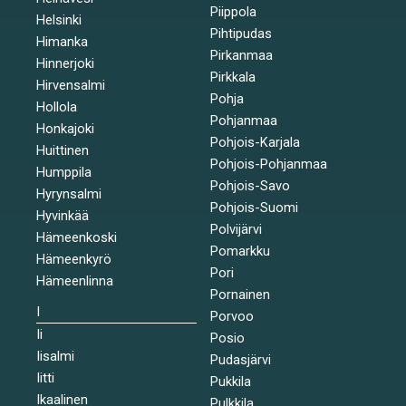
Piippola
Helsinki
Pihtipudas
Himanka
Pirkanmaa
Hinnerjoki
Pirkkala
Hirvensalmi
Pohja
Hollola
Pohjanmaa
Honkajoki
Pohjois-Karjala
Huittinen
Pohjois-Pohjanmaa
Humppila
Pohjois-Savo
Hyrynsalmi
Pohjois-Suomi
Hyvinkää
Polvijärvi
Hämeenkoski
Pomarkku
Hämeenkyrö
Pori
Hämeenlinna
Pornainen
I
Porvoo
Ii
Posio
Iisalmi
Pudasjärvi
Iitti
Pukkila
Ikaalinen
Pulkkila