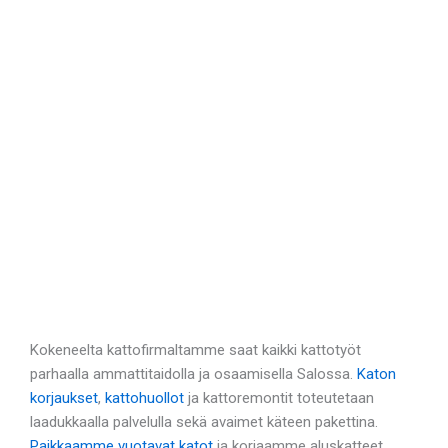
Kokeneelta kattofirmaltamme saat kaikki kattotyöt
parhaalla ammattitaidolla ja osaamisella Salossa.
Katon
korjaukset
,
kattohuollot
ja kattoremontit toteutetaan
laadukkaalla palvelulla sekä avaimet käteen pakettina.
Paikkaamme vuotavat katot
ja korjaamme aluskatteet.