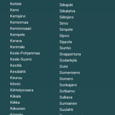
Keitele
Siikajoki
Kemi
Siikalatva
Kemijärvi
Siilinjärvi
Keminmaa
Simo
Kemiönsaari
Simpele
Kempele
Sipoo
Kerava
Sippola
Kerimäki
Siuntio
Keski-Pohjanmaa
Snappertuna
Keski-Suomi
Sodankylä
Kestilä
Soini
Kesälahti
Somerniemi
Keuruu
Somero
Kihniö
Sonkajärvi
Kiihtelysvaara
Sotkamo
Kiikala
Sulkava
Kiikka
Sumiainen
Kiikoinen
Suolahti
Kiiminki