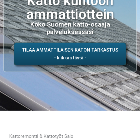
Katto kuntoon
ammattiottein
Koko Suomen katto-osaaja
palveluksessasi
TILAA AMMATTILAISEN KATON TARKASTUS
Kattoremontti & Kattotyöt Salo