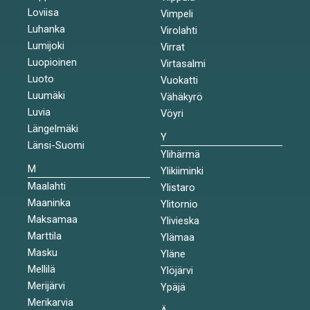
Loviisa
Vimpeli
Luhanka
Virolahti
Lumijoki
Virrat
Luopioinen
Virtasalmi
Luoto
Vuokatti
Luumäki
Vähäkyrö
Luvia
Vöyri
Längelmäki
Y
Länsi-Suomi
Ylihärmä
M
Ylikiiminki
Maalahti
Ylistaro
Maaninka
Ylitornio
Maksamaa
Ylivieska
Marttila
Ylämaa
Masku
Yläne
Mellilä
Ylöjärvi
Merijärvi
Ypäjä
Merikarvia