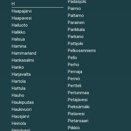
Padasjoki
H
Paimio
Haapajärvi
Paltamo
Haapavesi
Parainen
Hailuoto
Parikkala
Halikko
Parkano
Halsua
Pattijoki
Hamina
Pelkosenniemi
Hammarland
Pello
Hankasalmi
Perho
Hanko
Pernaja
Harjavalta
Perniö
Hartola
Pertteli
Hattula
Pertunmaa
Hauho
Petäjävesi
Haukipudas
Pieksämäki
Haukivuori
Pielavesi
Hausjärvi
Pietarsaari
Heinola
Piikkiö
Heinävesi