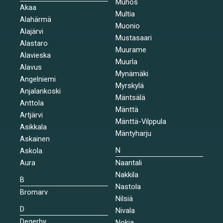
Muhos
Akaa
Multia
Alahärmä
Muonio
Alajärvi
Mustasaari
Alastaro
Muurame
Alavieska
Muurla
Alavus
Mynämäki
Angelniemi
Myrskylä
Anjalankoski
Mäntsälä
Anttola
Mänttä
Artjärvi
Mänttä-Vilppula
Asikkala
Mäntyharju
Askainen
N
Askola
Aura
Naantali
Nakkila
B
Nastola
Bromarv
Nilsiä
D
Nivala
Degerby
Nokia