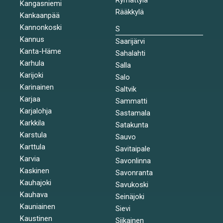
Kangasniemi
Rääkkylä
Kankaanpää
Kannonkoski
S
Kannus
Saarijärvi
Kanta-Häme
Sahalahti
Karhula
Salla
Karijoki
Salo
Karinainen
Saltvik
Karjaa
Sammatti
Karjalohja
Sastamala
Karkkila
Satakunta
Karstula
Sauvo
Karttula
Savitaipale
Karvia
Savonlinna
Kaskinen
Savonranta
Kauhajoki
Savukoski
Kauhava
Seinäjoki
Kauniainen
Sievi
Kaustinen
Siikainen