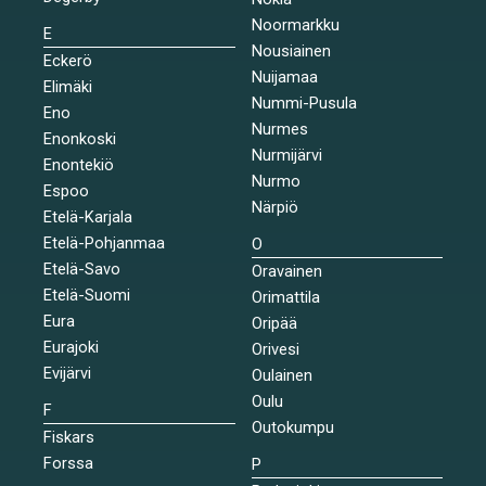
Noormarkku
E
Nousiainen
Eckerö
Nuijamaa
Elimäki
Nummi-Pusula
Eno
Nurmes
Enonkoski
Nurmijärvi
Enontekiö
Nurmo
Espoo
Närpiö
Etelä-Karjala
Etelä-Pohjanmaa
O
Etelä-Savo
Oravainen
Etelä-Suomi
Orimattila
Eura
Oripää
Eurajoki
Orivesi
Evijärvi
Oulainen
Oulu
F
Outokumpu
Fiskars
Forssa
P