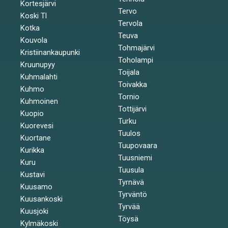
Kortesjärvi
Tervo
Koski Tl
Tervola
Kotka
Teuva
Kouvola
Tohmajärvi
Kristiinankaupunki
Toholampi
Kruunupyy
Toijala
Kuhmalahti
Toivakka
Kuhmo
Tornio
Kuhmoinen
Tottijärvi
Kuopio
Turku
Kuorevesi
Tuulos
Kuortane
Tuupovaara
Kurikka
Tuusniemi
Kuru
Tuusula
Kustavi
Tyrnävä
Kuusamo
Tyrväntö
Kuusankoski
Tyrvää
Kuusjoki
Töysä
Kylmäkoski