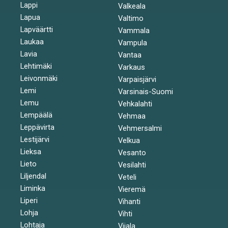
Lappi
Valkeala
Lapua
Valtimo
Lapväärtti
Vammala
Laukaa
Vampula
Lavia
Vantaa
Lehtimäki
Varkaus
Leivonmäki
Varpaisjärvi
Lemi
Varsinais-Suomi
Lemu
Vehkalahti
Lempäälä
Vehmaa
Leppävirta
Vehmersalmi
Lestijärvi
Velkua
Lieksa
Vesanto
Lieto
Vesilahti
Liljendal
Veteli
Liminka
Vieremä
Liperi
Vihanti
Lohja
Vihti
Lohtaja
Viiala