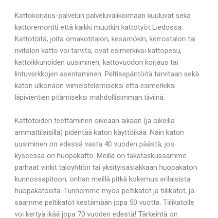
Kattokorjaus-palvelun palveluvalikoimaan kuuluvat sekä
kattoremontti että kaikki muutkin kattotyöt Liedossa.
Kattotöitä, joita omakotitalon, kesämökin, kerrostalon tai
rivitalon katto voi tarvita, ovat esimerkiksi kattopesu,
kattoikkunoiden uusiminen, kattovuodon korjaus tai
lintuverkkojen asentaminen. Peltisepäntöitä tarvitaan sekä
katon ulkonäön viimeistelemiseksi että esimerkiksi
läpivientien pitämiseksi mahdollisimman tiiviinä.
Kattotöiden teettäminen oikeaan aikaan (ja oikeilla
ammattilaisilla) pidentää katon käyttöikää. Näin katon
uusiminen on edessä vasta 40 vuoden päästä, jos
kyseessä on huopakatto. Meillä on takataskussamme
parhaat vinkit taloyhtiön tai yksityisasiakkaan huopakaton
kunnossapitoon, onhan meillä pitkä kokemus erilaisista
huopakatoista. Tunnemme myös peltikatot ja tiilikatot, ja
saamme peltikatot kestämään jopa 50 vuotta. Tiilikatolle
voi kertyä ikää jopa 70 vuoden edestä! Tärkeintä on