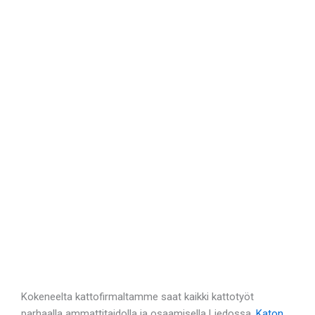
Kokeneelta kattofirmaltamme saat kaikki kattotyöt
parhaalla ammattitaidolla ja osaamisella Liedossa.
Katon