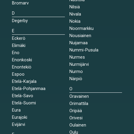
Bromarv
Nilsiä
D
Nivala
Degerby
Nokia
Noormarkku
E
Nousiainen
Eckerö
Nuijamaa
Elimäki
Nummi-Pusula
Eno
Nurmes
Enonkoski
Nurmijärvi
Enontekiö
Nurmo
Espoo
Närpiö
Etelä-Karjala
Etelä-Pohjanmaa
O
Etelä-Savo
Oravainen
Etelä-Suomi
Orimattila
Eura
Oripää
Eurajoki
Orivesi
Evijärvi
Oulainen
Oulu