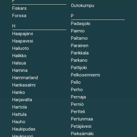
F
Outokumpu
Fiskars
Forssa
P
Padasjoki
H
Paimio
Haapajärvi
Paltamo
Haapavesi
Parainen
Hailuoto
Parikkala
Halikko
Parkano
Halsua
Pattijoki
Hamina
Pelkosenniemi
Hammarland
Pello
Hankasalmi
Perho
Hanko
Pernaja
Harjavalta
Perniö
Hartola
Pertteli
Hattula
Pertunmaa
Hauho
Petäjävesi
Haukipudas
Pieksämäki
Haukivuori