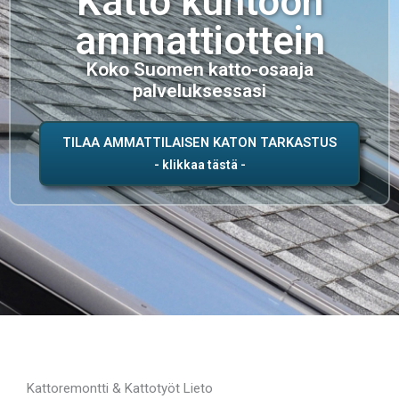
Katto kuntoon
ammattiottein
Koko Suomen katto-osaaja
palveluksessasi
TILAA AMMATTILAISEN KATON TARKASTUS
Kattoremontti & Kattotyöt Lieto