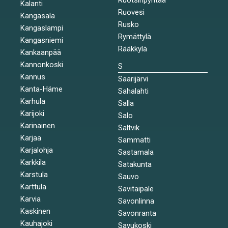
Kalanti
Ruovesi
Kangasala
Rusko
Kangaslampi
Rymättylä
Kangasniemi
Rääkkylä
Kankaanpää
Kannonkoski
S
Kannus
Saarijärvi
Kanta-Häme
Sahalahti
Karhula
Salla
Karijoki
Salo
Karinainen
Saltvik
Karjaa
Sammatti
Karjalohja
Sastamala
Karkkila
Satakunta
Karstula
Sauvo
Karttula
Savitaipale
Karvia
Savonlinna
Kaskinen
Savonranta
Kauhajoki
Savukoski