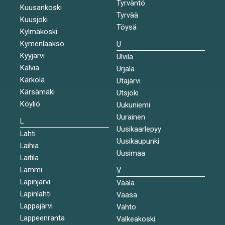
Tyrväntö
Kuusankoski
Tyrvää
Kuusjoki
Töysä
Kylmäkoski
Kymenlaakso
U
Kyyjärvi
Ulvila
Kälviä
Urjala
Kärkölä
Utajärvi
Kärsämäki
Utsjoki
Köyliö
Uukuniemi
Uurainen
L
Uusikaarlepyy
Lahti
Uusikaupunki
Laihia
Uusimaa
Laitila
Lammi
V
Lapinjärvi
Vaala
Lapinlahti
Vaasa
Lappajärvi
Vahto
Lappeenranta
Valkeakoski