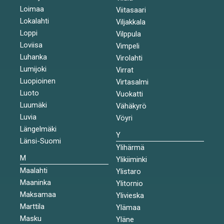
Loimaa
Viitasaari
Lokalahti
Viljakkala
Loppi
Vilppula
Loviisa
Vimpeli
Luhanka
Virolahti
Lumijoki
Virrat
Luopioinen
Virtasalmi
Luoto
Vuokatti
Luumäki
Vähäkyrö
Luvia
Vöyri
Längelmäki
Y
Länsi-Suomi
Ylihärmä
M
Ylikiiminki
Maalahti
Ylistaro
Maaninka
Ylitornio
Maksamaa
Ylivieska
Marttila
Ylämaa
Masku
Yläne