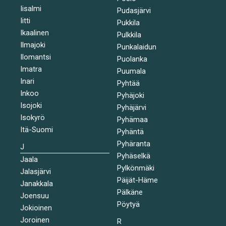
Iisalmi
Pudasjärvi
Iitti
Pukkila
Ikaalinen
Pulkkila
Ilmajoki
Punkalaidun
Ilomantsi
Puolanka
Imatra
Puumala
Inari
Pyhtää
Inkoo
Pyhäjoki
Isojoki
Pyhäjärvi
Isokyrö
Pyhämaa
Itä-Suomi
Pyhäntä
Pyhäranta
J
Pyhäselkä
Jaala
Pylkönmäki
Jalasjärvi
Päijät-Häme
Janakkala
Pälkäne
Joensuu
Pöytyä
Jokioinen
Joroinen
R