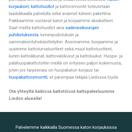
korjaukset
,
kattohuollot
ja kattoremontit toteutetaan
laadukkaalla palvelulla sekä avaimet käteen pakettina.
Paikkaamme vuotavat katot ja korjaamme aluskatteet.
Saat meiltä kattohuollot aina
sadevesikourujen
puhdistuksesta
, lumenpudotuksiin ja
sammaleentuhokäsittelyihin. Asennamme, korjaamme ja
uusimme kattoturvatuotteet sekä muut kattotuotteet,
kuten kattoikkunat, kattovalokuvut ja kattoluukut. Huopa- ja
palahuopakattotöihin meillä on erityisen paljon kokemusta,
joten jos tarpeenasi on huopakaton korjaus tai
huopakattoremontti
, et parempaa tekijää Liedossa löydä.
Ota yhteyttä kaikissa kattotöissä kattopalveluumme
Liedon alueella!
Palvelemme kaikkialla Suomessa katon korjauksissa