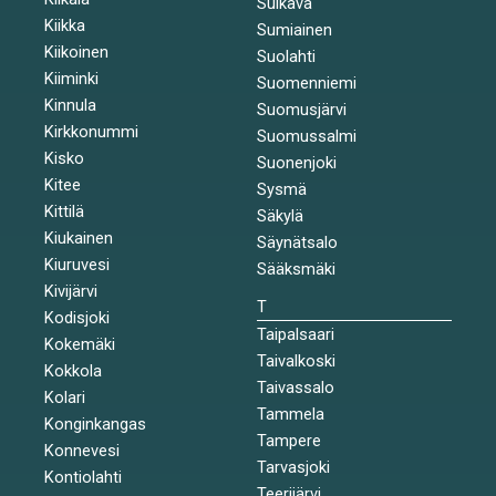
Sulkava
Kiikka
Sumiainen
Kiikoinen
Suolahti
Kiiminki
Suomenniemi
Kinnula
Suomusjärvi
Kirkkonummi
Suomussalmi
Kisko
Suonenjoki
Kitee
Sysmä
Kittilä
Säkylä
Kiukainen
Säynätsalo
Kiuruvesi
Sääksmäki
Kivijärvi
T
Kodisjoki
Taipalsaari
Kokemäki
Taivalkoski
Kokkola
Taivassalo
Kolari
Tammela
Konginkangas
Tampere
Konnevesi
Tarvasjoki
Kontiolahti
Teerijärvi