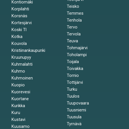
Kontiomäki
Teisko
Korpilahti
Temmes
Korsnäs
Tenhola
Kortesjärvi
Tervo
Koski Tl
Tervola
Kotka
Teuva
Kouvola
Tohmajärvi
Kristiinankaupunki
Toholampi
Kruunupyy
Toijala
Kuhmalahti
Toivakka
Kuhmo
Tornio
Kuhmoinen
Tottijärvi
Kuopio
Turku
Kuorevesi
Tuulos
Kuortane
Tuupovaara
Kurikka
Tuusniemi
Kuru
Tuusula
Kustavi
Tyrnävä
Kuusamo