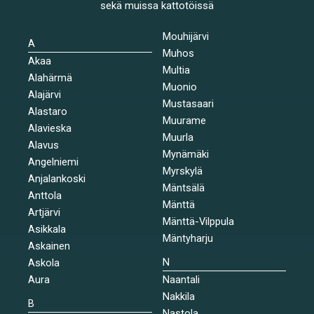
sekä muissa kattotöissä
Mouhijärvi
A
Muhos
Akaa
Multia
Alahärmä
Muonio
Alajärvi
Mustasaari
Alastaro
Muurame
Alavieska
Muurla
Alavus
Mynämäki
Angelniemi
Myrskylä
Anjalankoski
Mäntsälä
Anttola
Mänttä
Artjärvi
Mänttä-Vilppula
Asikkala
Mäntyharju
Askainen
N
Askola
Aura
Naantali
Nakkila
B
Nastola