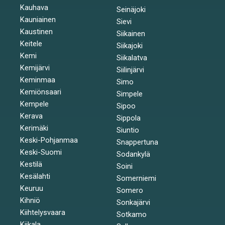
Kauhava
Seinäjoki
Kauniainen
Sievi
Kaustinen
Siikainen
Keitele
Siikajoki
Kemi
Siikalatva
Kemijärvi
Siilinjärvi
Keminmaa
Simo
Kemiönsaari
Simpele
Kempele
Sipoo
Kerava
Sippola
Kerimäki
Siuntio
Keski-Pohjanmaa
Snappertuna
Keski-Suomi
Sodankylä
Kestilä
Soini
Kesälahti
Somerniemi
Keuruu
Somero
Kihniö
Sonkajärvi
Kiihtelysvaara
Sotkamo
Kiikala