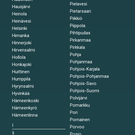
Pielavesi
Hausjärvi
Pietarsaari
Heinola
Piikkiö
Heinävesi
Piippola
Helsinki
Pihtipudas
Himanka
Pirkanmaa
Hinnerjoki
Pirkkala
Hirvensalmi
Pohja
Hollola
Pohjanmaa
Honkajoki
Pohjois-Karjala
Huittinen
Pohjois-Pohjanmaa
Humppila
Pohjois-Savo
Hyrynsalmi
Pohjois-Suomi
Hyvinkää
Polvijärvi
Hämeenkoski
Pomarkku
Hämeenkyrö
Pori
Hämeenlinna
Pornainen
I
Porvoo
Ii
Posio