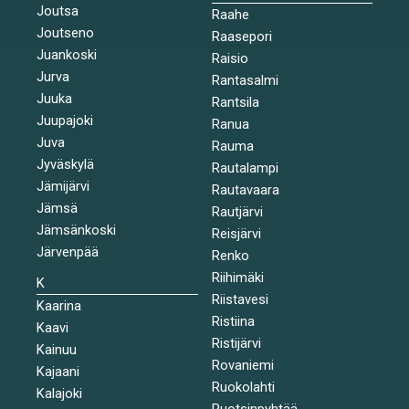
Joutsa
Raahe
Joutseno
Raasepori
Juankoski
Raisio
Jurva
Rantasalmi
Juuka
Rantsila
Juupajoki
Ranua
Juva
Rauma
Jyväskylä
Rautalampi
Jämijärvi
Rautavaara
Jämsä
Rautjärvi
Jämsänkoski
Reisjärvi
Järvenpää
Renko
Riihimäki
K
Riistavesi
Kaarina
Ristiina
Kaavi
Ristijärvi
Kainuu
Rovaniemi
Kajaani
Ruokolahti
Kalajoki
Ruotsinpyhtää