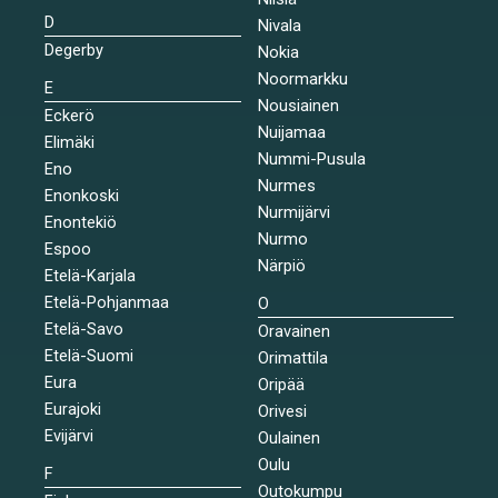
D
Nivala
Degerby
Nokia
Noormarkku
E
Nousiainen
Eckerö
Nuijamaa
Elimäki
Nummi-Pusula
Eno
Nurmes
Enonkoski
Nurmijärvi
Enontekiö
Nurmo
Espoo
Närpiö
Etelä-Karjala
Etelä-Pohjanmaa
O
Etelä-Savo
Oravainen
Etelä-Suomi
Orimattila
Eura
Oripää
Eurajoki
Orivesi
Evijärvi
Oulainen
Oulu
F
Outokumpu