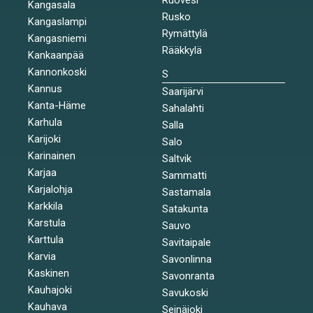
Kangasala
Rusko
Kangaslampi
Rymättylä
Kangasniemi
Rääkkylä
Kankaanpää
Kannonkoski
S
Kannus
Saarijärvi
Kanta-Häme
Sahalahti
Karhula
Salla
Karijoki
Salo
Karinainen
Saltvik
Karjaa
Sammatti
Karjalohja
Sastamala
Karkkila
Satakunta
Karstula
Sauvo
Karttula
Savitaipale
Karvia
Savonlinna
Kaskinen
Savonranta
Kauhajoki
Savukoski
Kauhava
Seinäjoki