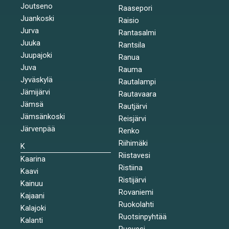
Joutseno
Raasepori
Juankoski
Raisio
Jurva
Rantasalmi
Juuka
Rantsila
Juupajoki
Ranua
Juva
Rauma
Jyväskylä
Rautalampi
Jämijärvi
Rautavaara
Jämsä
Rautjärvi
Jämsänkoski
Reisjärvi
Järvenpää
Renko
Riihimäki
K
Riistavesi
Kaarina
Ristiina
Kaavi
Ristijärvi
Kainuu
Rovaniemi
Kajaani
Ruokolahti
Kalajoki
Ruotsinpyhtää
Kalanti
Ruovesi