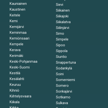
Kauniainen
Sievi
Kaustinen
Siikainen
Keitele
Siikajoki
Kemi
Siikalatva
Kemijärvi
Siilinjärvi
Keminmaa
Simo
Kemiönsaari
Simpele
Kempele
Sipoo
Kerava
Sippola
Kerimäki
Siuntio
Keski-Pohjanmaa
Snappertuna
Keski-Suomi
Sodankylä
Kestilä
Soini
Kesälahti
Somerniemi
Keuruu
Somero
Kihniö
Sonkajärvi
Kiihtelysvaara
Sotkamo
Kiikala
Sulkava
Kiikka