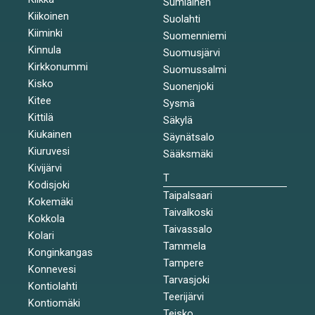
Sumiainen
Kiikoinen
Suolahti
Kiiminki
Suomenniemi
Kinnula
Suomusjärvi
Kirkkonummi
Suomussalmi
Kisko
Suonenjoki
Kitee
Sysmä
Kittilä
Säkylä
Kiukainen
Säynätsalo
Kiuruvesi
Sääksmäki
Kivijärvi
T
Kodisjoki
Taipalsaari
Kokemäki
Taivalkoski
Kokkola
Taivassalo
Kolari
Tammela
Konginkangas
Tampere
Konnevesi
Tarvasjoki
Kontiolahti
Teerijärvi
Kontiomäki
Teisko