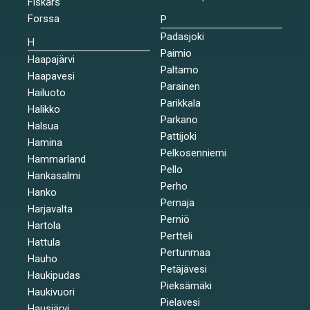
Fiskars
Forssa
P
Padasjoki
H
Paimio
Haapajärvi
Paltamo
Haapavesi
Parainen
Hailuoto
Parikkala
Halikko
Parkano
Halsua
Pattijoki
Hamina
Pelkosenniemi
Hammarland
Pello
Hankasalmi
Perho
Hanko
Pernaja
Harjavalta
Perniö
Hartola
Pertteli
Hattula
Pertunmaa
Hauho
Petäjävesi
Haukipudas
Pieksämäki
Haukivuori
Pielavesi
Hausjärvi