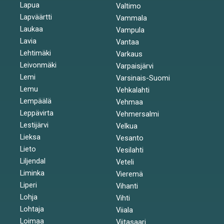
Lapua
Valtimo
Lapväärtti
Vammala
Laukaa
Vampula
Lavia
Vantaa
Lehtimäki
Varkaus
Leivonmäki
Varpaisjärvi
Lemi
Varsinais-Suomi
Lemu
Vehkalahti
Lempäälä
Vehmaa
Leppävirta
Vehmersalmi
Lestijärvi
Velkua
Lieksa
Vesanto
Lieto
Vesilahti
Liljendal
Veteli
Liminka
Vieremä
Liperi
Vihanti
Lohja
Vihti
Lohtaja
Viiala
Loimaa
Viitasaari