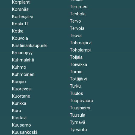
Korpilahti
Temmes
Korsnäs
Tenhola
Kortesjärvi
Tervo
Koski Tl
Tervola
Kotka
Teuva
Kouvola
Tohmajärvi
Kristiinankaupunki
Toholampi
Kruunupyy
Toijala
Kuhmalahti
Toivakka
Kuhmo
Tornio
Kuhmoinen
Tottijärvi
Kuopio
Turku
Kuorevesi
Tuulos
Kuortane
Tuupovaara
Kurikka
Tuusniemi
Kuru
Tuusula
Kustavi
Tyrnävä
Kuusamo
Tyrväntö
Kuusankoski