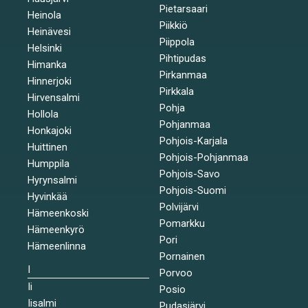
Pietarsaari
Heinola
Piikkiö
Heinävesi
Piippola
Helsinki
Pihtipudas
Himanka
Pirkanmaa
Hinnerjoki
Pirkkala
Hirvensalmi
Pohja
Hollola
Pohjanmaa
Honkajoki
Pohjois-Karjala
Huittinen
Pohjois-Pohjanmaa
Humppila
Pohjois-Savo
Hyrynsalmi
Pohjois-Suomi
Hyvinkää
Polvijärvi
Hämeenkoski
Pomarkku
Hämeenkyrö
Pori
Hämeenlinna
Pornainen
I
Porvoo
Ii
Posio
Iisalmi
Pudasjärvi