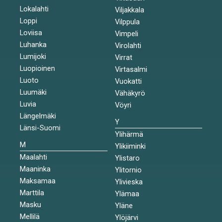
Lokalahti
Viljakkala
Loppi
Vilppula
Loviisa
Vimpeli
Luhanka
Virolahti
Lumijoki
Virrat
Luopioinen
Virtasalmi
Luoto
Vuokatti
Luumäki
Vähäkyrö
Luvia
Vöyri
Längelmäki
Y
Länsi-Suomi
Ylihärmä
M
Ylikiiminki
Maalahti
Ylistaro
Maaninka
Ylitornio
Maksamaa
Ylivieska
Marttila
Ylämaa
Masku
Yläne
Mellilä
Ylöjärvi