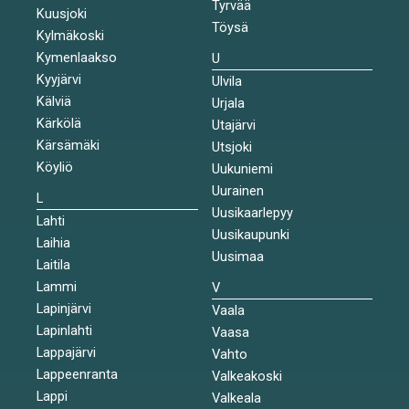
Tyrvää
Kuusjoki
Töysä
Kylmäkoski
Kymenlaakso
U
Kyyjärvi
Ulvila
Kälviä
Urjala
Kärkölä
Utajärvi
Kärsämäki
Utsjoki
Köyliö
Uukuniemi
Uurainen
L
Uusikaarlepyy
Lahti
Uusikaupunki
Laihia
Uusimaa
Laitila
Lammi
V
Lapinjärvi
Vaala
Lapinlahti
Vaasa
Lappajärvi
Vahto
Lappeenranta
Valkeakoski
Lappi
Valkeala