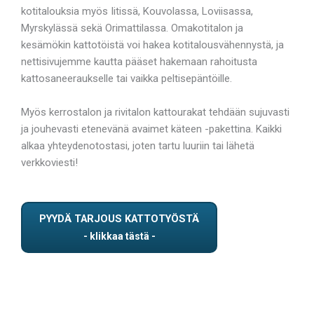
kotitalouksia myös Iitissä, Kouvolassa, Loviisassa,
Myrskylässä sekä Orimattilassa. Omakotitalon ja
kesämökin kattotöistä voi hakea kotitalousvähennystä, ja
nettisivujemme kautta pääset hakemaan rahoitusta
kattosaneeraukselle tai vaikka peltisepäntöille.
Myös kerrostalon ja rivitalon kattourakat tehdään sujuvasti
ja jouhevasti etenevänä avaimet käteen -pakettina. Kaikki
alkaa yhteydenotostasi, joten tartu luuriin tai lähetä
verkkoviesti!
PYYDÄ TARJOUS KATTOTYÖSTÄ