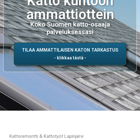
Katto kuntoon
ammattiottein
Koko Suomen katto-osaaja
palveluksessasi
TILAA AMMATTILAISEN KATON TARKASTUS
Kattoremontti & Kattotyöt Lapinjärvi