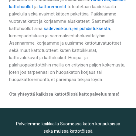
kattohuollot
ja
kattoremontit
toteutetaan laadukkaalla
palvelulla sekä avaimet käteen pakettina. Paikkaamme
vuotavat katot ja korjaamme aluskatteet. Saat meiltä
kattohuollot aina
sadevesikourujen puhdistuksesta
,
lumenpudotuksiin ja sammaleentuhokäsittelyihin.
Asennamme, korjaamme ja uusimme kattoturvatuotteet
sekä muut kattotuotteet, kuten kattoikkunat,
kattovalokuvut ja kattoluukut. Huopa- ja
palahuopakattotöihin meillä on erityisen paljon kokemusta,
joten jos tarpeenasi on huopakaton korjaus tai
huopakattoremontti, et parempaa tekijää löydä.
Ota yhteyttä kaikissa kattotöissä kattopalveluumme!
Palvelemme kaikkialla Suomessa katon korjauksissa
sekä muissa kattotöissä