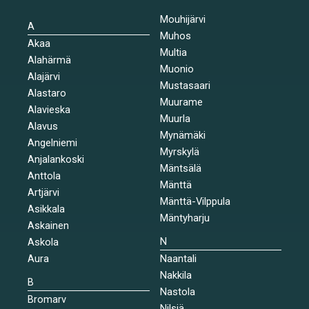
Mouhijärvi
A
Muhos
Akaa
Multia
Alahärmä
Muonio
Alajärvi
Mustasaari
Alastaro
Muurame
Alavieska
Muurla
Alavus
Mynämäki
Angelniemi
Myrskylä
Anjalankoski
Mäntsälä
Anttola
Mänttä
Artjärvi
Mänttä-Vilppula
Asikkala
Mäntyharju
Askainen
N
Askola
Aura
Naantali
Nakkila
B
Nastola
Bromarv
Nilsiä