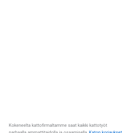
Kokeneelta kattofirmaltamme saat kaikki kattotyöt
parhaalla ammattitaidolla ja osaamisella.
Katon korjaukset
,