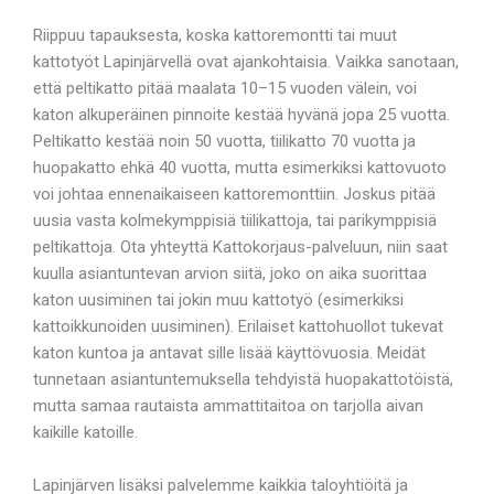
Riippuu tapauksesta, koska kattoremontti tai muut
kattotyöt Lapinjärvellä ovat ajankohtaisia. Vaikka sanotaan,
että peltikatto pitää maalata 10–15 vuoden välein, voi
katon alkuperäinen pinnoite kestää hyvänä jopa 25 vuotta.
Peltikatto kestää noin 50 vuotta, tiilikatto 70 vuotta ja
huopakatto ehkä 40 vuotta, mutta esimerkiksi kattovuoto
voi johtaa ennenaikaiseen kattoremonttiin. Joskus pitää
uusia vasta kolmekymppisiä tiilikattoja, tai parikymppisiä
peltikattoja. Ota yhteyttä Kattokorjaus-palveluun, niin saat
kuulla asiantuntevan arvion siitä, joko on aika suorittaa
katon uusiminen tai jokin muu kattotyö (esimerkiksi
kattoikkunoiden uusiminen). Erilaiset kattohuollot tukevat
katon kuntoa ja antavat sille lisää käyttövuosia. Meidät
tunnetaan asiantuntemuksella tehdyistä huopakattotöistä,
mutta samaa rautaista ammattitaitoa on tarjolla aivan
kaikille katoille.
Lapinjärven lisäksi palvelemme kaikkia taloyhtiöitä ja