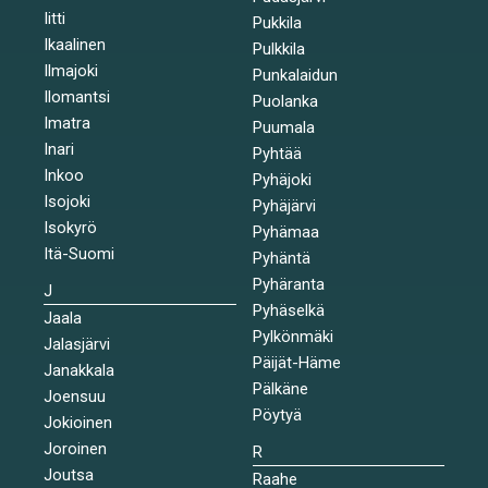
Iitti
Pukkila
Ikaalinen
Pulkkila
Ilmajoki
Punkalaidun
Ilomantsi
Puolanka
Imatra
Puumala
Inari
Pyhtää
Inkoo
Pyhäjoki
Isojoki
Pyhäjärvi
Isokyrö
Pyhämaa
Itä-Suomi
Pyhäntä
Pyhäranta
J
Pyhäselkä
Jaala
Pylkönmäki
Jalasjärvi
Päijät-Häme
Janakkala
Pälkäne
Joensuu
Pöytyä
Jokioinen
Joroinen
R
Joutsa
Raahe