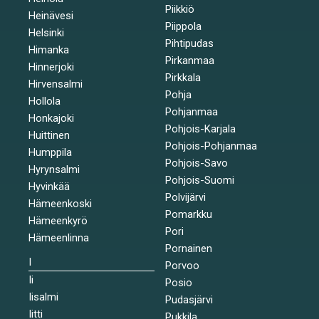
Piikkiö
Heinävesi
Piippola
Helsinki
Pihtipudas
Himanka
Pirkanmaa
Hinnerjoki
Pirkkala
Hirvensalmi
Pohja
Hollola
Pohjanmaa
Honkajoki
Pohjois-Karjala
Huittinen
Pohjois-Pohjanmaa
Humppila
Pohjois-Savo
Hyrynsalmi
Pohjois-Suomi
Hyvinkää
Polvijärvi
Hämeenkoski
Pomarkku
Hämeenkyrö
Pori
Hämeenlinna
Pornainen
I
Porvoo
Ii
Posio
Iisalmi
Pudasjärvi
Iitti
Pukkila