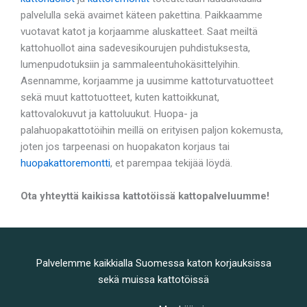
palvelulla sekä avaimet käteen pakettina. Paikkaamme
vuotavat katot ja korjaamme aluskatteet. Saat meiltä
kattohuollot aina sadevesikourujen puhdistuksesta,
lumenpudotuksiin ja sammaleentuhokäsittelyihin.
Asennamme, korjaamme ja uusimme kattoturvatuotteet
sekä muut kattotuotteet, kuten kattoikkunat,
kattovalokuvut ja kattoluukut. Huopa- ja
palahuopakattotöihin meillä on erityisen paljon kokemusta,
joten jos tarpeenasi on huopakaton korjaus tai
huopakattoremontti
, et parempaa tekijää löydä.
Ota yhteyttä kaikissa kattotöissä kattopalveluumme!
Palvelemme kaikkialla Suomessa katon korjauksissa
sekä muissa kattotöissä