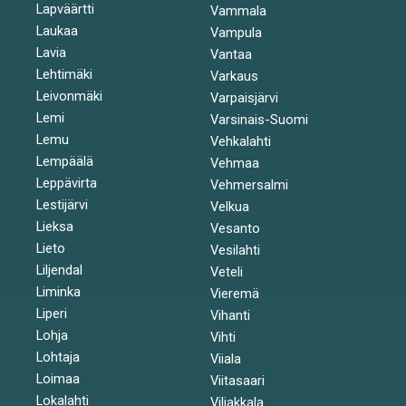
Lapväärtti
Vammala
Laukaa
Vampula
Lavia
Vantaa
Lehtimäki
Varkaus
Leivonmäki
Varpaisjärvi
Lemi
Varsinais-Suomi
Lemu
Vehkalahti
Lempäälä
Vehmaa
Leppävirta
Vehmersalmi
Lestijärvi
Velkua
Lieksa
Vesanto
Lieto
Vesilahti
Liljendal
Veteli
Liminka
Vieremä
Liperi
Vihanti
Lohja
Vihti
Lohtaja
Viiala
Loimaa
Viitasaari
Lokalahti
Viljakkala