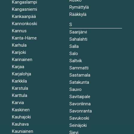
Kangaslampi
Rymättylä
Kangasniemi
Rääkkylä
Kankaanpää
Kannonkoski
S
Kannus
Saarijärvi
Kanta-Häme
Sahalahti
Karhula
Salla
Karijoki
Salo
Karinainen
Saltvik
Karjaa
Sammatti
Karjalohja
Sastamala
Karkkila
Satakunta
Karstula
Sauvo
Karttula
Savitaipale
Karvia
Savonlinna
Kaskinen
Savonranta
Kauhajoki
Savukoski
Kauhava
Seinäjoki
Kauniainen
Sievi