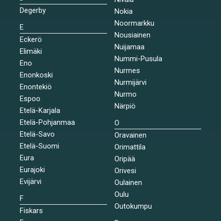
Degerby
Nokia
Noormarkku
E
Nousiainen
Eckerö
Nuijamaa
Elimäki
Nummi-Pusula
Eno
Nurmes
Enonkoski
Nurmijärvi
Enontekiö
Nurmo
Espoo
Närpiö
Etelä-Karjala
Etelä-Pohjanmaa
O
Etelä-Savo
Oravainen
Etelä-Suomi
Orimattila
Eura
Oripää
Eurajoki
Orivesi
Evijärvi
Oulainen
Oulu
F
Outokumpu
Fiskars