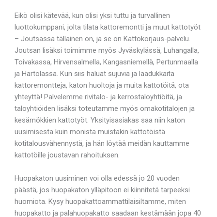
Eikö olisi kätevää, kun olisi yksi tuttu ja turvallinen
luottokumppani, jolta tilata kattoremontti ja muut kattotyöt
– Joutsassa tällainen on, ja se on Kattokorjaus-palvelu.
Joutsan lisäksi toimimme myös Jyväskylässä, Luhangalla,
Toivakassa, Hirvensalmella, Kangasniemellä, Pertunmaalla
ja Hartolassa. Kun siis haluat sujuvia ja laadukkaita
kattoremontteja, katon huoltoja ja muita kattotöitä, ota
yhteyttä! Palvelemme rivitalo- ja kerrostaloyhtiöitä, ja
taloyhtiöiden lisäksi toteutamme myös omakotitalojen ja
kesämökkien kattotyöt. Yksityisasiakas saa niin katon
uusimisesta kuin monista muistakin kattotöistä
kotitalousvähennystä, ja hän löytää meidän kauttamme
kattotöille joustavan rahoituksen.
Huopakaton uusiminen voi olla edessä jo 20 vuoden
päästä, jos huopakaton ylläpitoon ei kiinnitetä tarpeeksi
huomiota. Kysy huopakattoammattilaisiltamme, miten
huopakatto ja palahuopakatto saadaan kestämään jopa 40