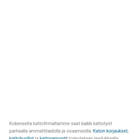
Kokeneelta kattofirmaltamme saat kaikki kattotyöt
parhaalla ammattitaidolla ja osaamisella.
Katon korjaukset
,
kattohuollot
ja
kattoremontit
toteutetaan laadukkaalla