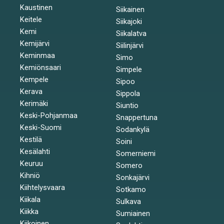
Kaustinen
Siikainen
Keitele
Siikajoki
Kemi
Siikalatva
Kemijärvi
Siilinjärvi
Keminmaa
Simo
Kemiönsaari
Simpele
Kempele
Sipoo
Kerava
Sippola
Kerimäki
Siuntio
Keski-Pohjanmaa
Snappertuna
Keski-Suomi
Sodankylä
Kestilä
Soini
Kesälahti
Somerniemi
Keuruu
Somero
Kihniö
Sonkajärvi
Kiihtelysvaara
Sotkamo
Kiikala
Sulkava
Kiikka
Sumiainen
Kiikoinen