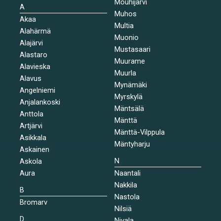
Mouhijärvi
A
Muhos
Akaa
Multia
Alahärmä
Muonio
Alajärvi
Mustasaari
Alastaro
Muurame
Alavieska
Muurla
Alavus
Mynämäki
Angelniemi
Myrskylä
Anjalankoski
Mäntsälä
Anttola
Mänttä
Artjärvi
Mänttä-Vilppula
Asikkala
Mäntyharju
Askainen
N
Askola
Aura
Naantali
Nakkila
B
Nastola
Bromarv
Nilsiä
D
Nivala