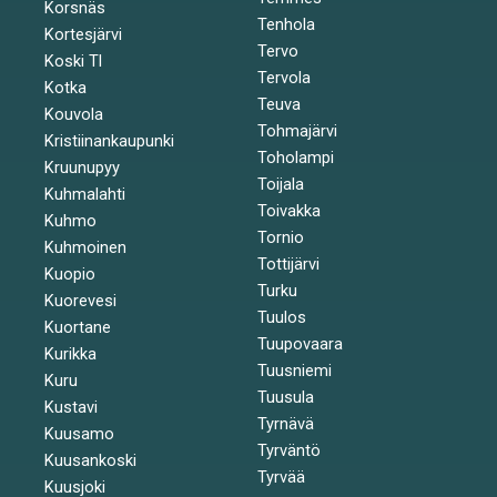
Korsnäs
Tenhola
Kortesjärvi
Tervo
Koski Tl
Tervola
Kotka
Teuva
Kouvola
Tohmajärvi
Kristiinankaupunki
Toholampi
Kruunupyy
Toijala
Kuhmalahti
Toivakka
Kuhmo
Tornio
Kuhmoinen
Tottijärvi
Kuopio
Turku
Kuorevesi
Tuulos
Kuortane
Tuupovaara
Kurikka
Tuusniemi
Kuru
Tuusula
Kustavi
Tyrnävä
Kuusamo
Tyrväntö
Kuusankoski
Tyrvää
Kuusjoki