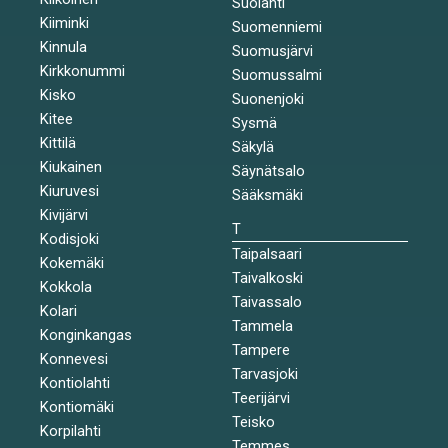
Suolahti
Kiiminki
Suomenniemi
Kinnula
Suomusjärvi
Kirkkonummi
Suomussalmi
Kisko
Suonenjoki
Kitee
Sysmä
Kittilä
Säkylä
Kiukainen
Säynätsalo
Kiuruvesi
Sääksmäki
Kivijärvi
T
Kodisjoki
Taipalsaari
Kokemäki
Taivalkoski
Kokkola
Taivassalo
Kolari
Tammela
Konginkangas
Tampere
Konnevesi
Tarvasjoki
Kontiolahti
Teerijärvi
Kontiomäki
Teisko
Korpilahti
Temmes