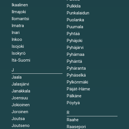
Ikaalinen
Pulkkila
Ilmajoki
Punkalaidun
Ilomantsi
Puolanka
Imatra
Puumala
Inari
Pyhtää
Inkoo
Pyhäjoki
Isojoki
Pyhäjärvi
Isokyrö
Pyhämaa
Itä-Suomi
Pyhäntä
Pyhäranta
J
Pyhäselkä
Jaala
Pylkönmäki
Jalasjärvi
Päijät-Häme
Janakkala
Pälkäne
Joensuu
Pöytyä
Jokioinen
Joroinen
R
Joutsa
Raahe
Joutseno
Raasepori