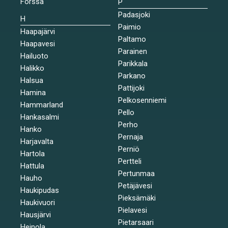
Forssa
P
Padasjoki
H
Paimio
Haapajärvi
Paltamo
Haapavesi
Parainen
Hailuoto
Parikkala
Halikko
Parkano
Halsua
Pattijoki
Hamina
Pelkosenniemi
Hammarland
Pello
Hankasalmi
Perho
Hanko
Pernaja
Harjavalta
Perniö
Hartola
Pertteli
Hattula
Pertunmaa
Hauho
Petäjävesi
Haukipudas
Pieksämäki
Haukivuori
Pielavesi
Hausjärvi
Pietarsaari
Heinola