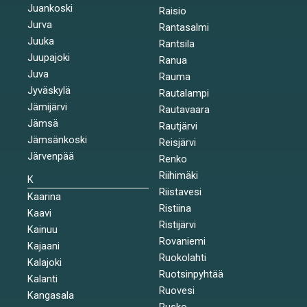
Juankoski
Raisio
Jurva
Rantasalmi
Juuka
Rantsila
Juupajoki
Ranua
Juva
Rauma
Jyväskylä
Rautalampi
Jämijärvi
Rautavaara
Jämsä
Rautjärvi
Jämsänkoski
Reisjärvi
Järvenpää
Renko
Riihimäki
K
Riistavesi
Kaarina
Ristiina
Kaavi
Ristijärvi
Kainuu
Rovaniemi
Kajaani
Ruokolahti
Kalajoki
Ruotsinpyhtää
Kalanti
Ruovesi
Kangasala
Rusko