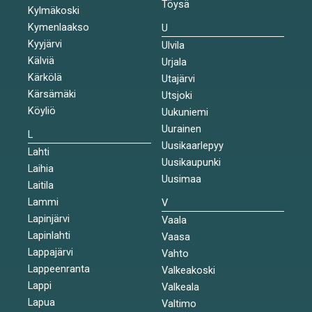
Töysä
Kylmäkoski
Kymenlaakso
U
Kyyjärvi
Ulvila
Kälviä
Urjala
Kärkölä
Utajärvi
Kärsämäki
Utsjoki
Köyliö
Uukuniemi
Uurainen
L
Uusikaarlepyy
Lahti
Uusikaupunki
Laihia
Uusimaa
Laitila
Lammi
V
Lapinjärvi
Vaala
Lapinlahti
Vaasa
Lappajärvi
Vahto
Lappeenranta
Valkeakoski
Lappi
Valkeala
Lapua
Valtimo