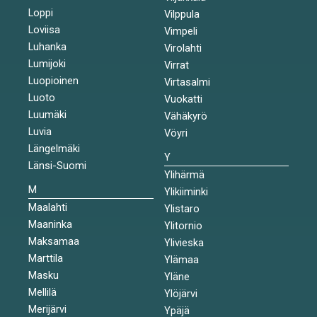
Loppi
Vilppula
Loviisa
Vimpeli
Luhanka
Virolahti
Lumijoki
Virrat
Luopioinen
Virtasalmi
Luoto
Vuokatti
Luumäki
Vähäkyrö
Luvia
Vöyri
Längelmäki
Y
Länsi-Suomi
Ylihärmä
M
Ylikiiminki
Maalahti
Ylistaro
Maaninka
Ylitornio
Maksamaa
Ylivieska
Marttila
Ylämaa
Masku
Yläne
Mellilä
Ylöjärvi
Merijärvi
Ypäjä