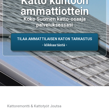
Katto kuntoon
ammattiottein
Koko Suomen katto-osaaja
palveluksessasi
TILAA AMMATTILAISEN KATON TARKASTUS
Kattoremontti & Kattotyöt Joutsa