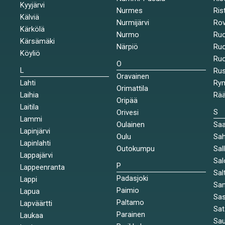
Kyyjärvi
Nurmes
Rist
Kälviä
Nurmijärvi
Rov
Kärkölä
Nurmo
Ruo
Kärsämäki
Närpiö
Ruo
Köyliö
Ruo
O
L
Ru
Oravainen
Lahti
Rym
Orimattila
Laihia
Rää
Oripää
Laitila
S
Orivesi
Lammi
Oulainen
Saa
Lapinjärvi
Oulu
Sah
Lapinlahti
Outokumpu
Sal
Lappajärvi
Sal
P
Lappeenranta
Sal
Padasjoki
Lappi
Sa
Paimio
Lapua
Sa
Paltamo
Lapväärtti
Sat
Parainen
Laukaa
Sa