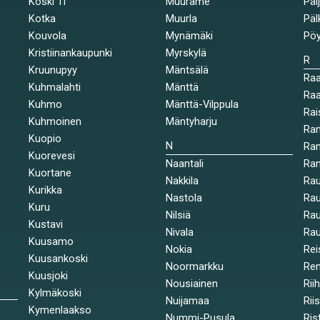
Koski Tl
Muurame
Päi
Kotka
Muurla
Päl
Kouvola
Mynämäki
Pöy
Kristiinankaupunki
Myrskylä
R
Kruunupyy
Mäntsälä
Ra
Kuhmalahti
Mänttä
Raa
Kuhmo
Mänttä-Vilppula
Rai
Kuhmoinen
Mäntyharju
Ran
Kuopio
N
Ran
Kuorevesi
Naantali
Ra
Kuortane
Nakkila
Ra
Kurikka
Nastola
Rau
Kuru
Nilsiä
Rau
Kustavi
Nivala
Rau
Kuusamo
Nokia
Rei
Kuusankoski
Noormarkku
Re
Kuusjoki
Nousiainen
Rii
Kylmäkoski
Nuijamaa
Rii
Kymenlaakso
Nummi-Pusula
Ris