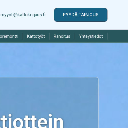
myynti@kattokorjaus.fi
PYYDÄ TARJOUS
toremontti
Kattotyöt
Rahoitus
Yhteystiedot
iottein