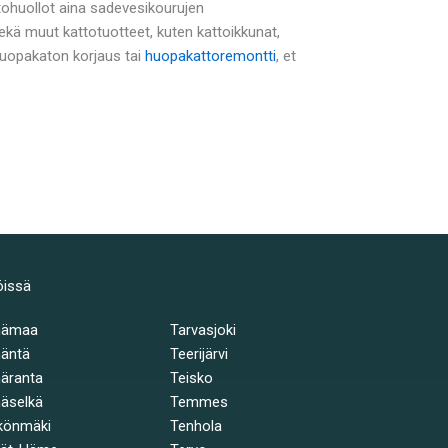
tohuollot aina sadevesikourujen
ä muut kattotuotteet, kuten kattoikkunat,
 huopakaton korjaus tai
huopakattoremontti
, et
öissä
hämaa
Tarvasjoki
äntä
Teerijärvi
äranta
Teisko
äselkä
Temmes
könmäki
Tenhola