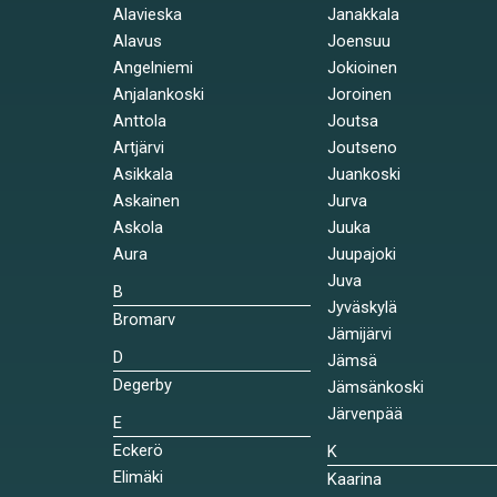
Alavieska
Janakkala
Alavus
Joensuu
Angelniemi
Jokioinen
Anjalankoski
Joroinen
Anttola
Joutsa
Artjärvi
Joutseno
Asikkala
Juankoski
Askainen
Jurva
Askola
Juuka
Aura
Juupajoki
Juva
B
Jyväskylä
Bromarv
Jämijärvi
D
Jämsä
Degerby
Jämsänkoski
Järvenpää
E
Eckerö
K
Elimäki
Kaarina