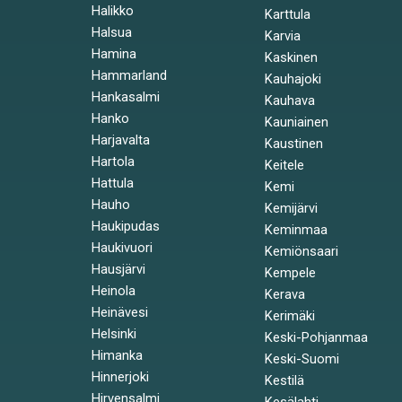
Halikko
Karttula
Halsua
Karvia
Hamina
Kaskinen
Hammarland
Kauhajoki
Hankasalmi
Kauhava
Hanko
Kauniainen
Harjavalta
Kaustinen
Hartola
Keitele
Hattula
Kemi
Hauho
Kemijärvi
Haukipudas
Keminmaa
Haukivuori
Kemiönsaari
Hausjärvi
Kempele
Heinola
Kerava
Heinävesi
Kerimäki
Helsinki
Keski-Pohjanmaa
Himanka
Keski-Suomi
Hinnerjoki
Kestilä
Hirvensalmi