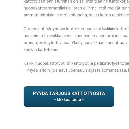
kattotöiden onnistuminen on se, että tilaa ne Kattokorja
huopakattoammattilaisia, joten ei ihme, että meidät t
ammattitaitoisia ja motivoituneita, sujuu katon uusimine
Ota meidät taloyhtiösi luottokumppaniksi kaikkiin kattot
uusiminen tai vaikka pieneläinesteiden asentaminen, saa
omistajien käytettävissä. Yksityisasiakkaan kannattaa v
kaikkiin kattotöihin.
Kaikki huopakattotyöt, tiilikattotyöt ja peltikattotyöt to
– myös silloin, jos asut Joensuun sijasta Ilomantsissa, 
PYYDÄ TARJOUS KATTOTYÖSTÄ