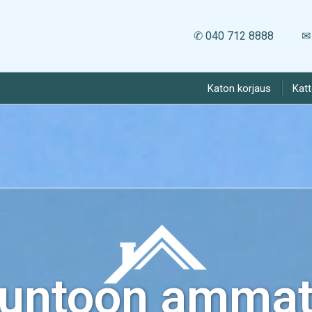
✆ 040 712 8888
✉ 
Katon korjaus
Kat
kuntoon ammatt