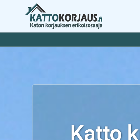
Siirry
sisältöön
Katto 