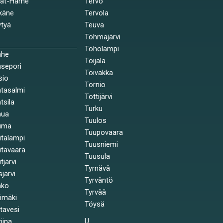
jät-Häme
Tervo
käne
Tervola
tyä
Teuva
Tohmajärvi
Toholampi
ahe
Toijala
sepori
Toivakka
sio
Tornio
tasalmi
Tottijärvi
tsila
Turku
nua
Tuulos
uma
Tuupovaara
talampi
Tuusniemi
tavaara
Tuusula
tjärvi
Tyrnävä
sjärvi
Tyrväntö
nko
Tyrvää
himäki
Töysä
stavesi
U
tiina