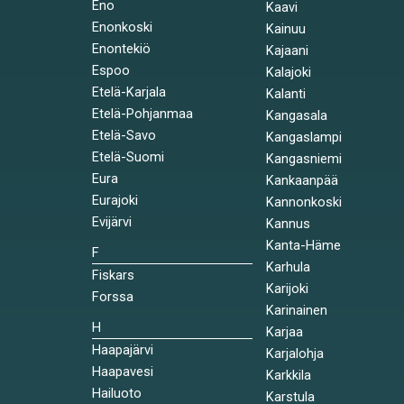
Eno
Kaavi
Enonkoski
Kainuu
Enontekiö
Kajaani
Espoo
Kalajoki
Etelä-Karjala
Kalanti
Etelä-Pohjanmaa
Kangasala
Etelä-Savo
Kangaslampi
Etelä-Suomi
Kangasniemi
Eura
Kankaanpää
Eurajoki
Kannonkoski
Evijärvi
Kannus
Kanta-Häme
F
Karhula
Fiskars
Karijoki
Forssa
Karinainen
H
Karjaa
Haapajärvi
Karjalohja
Haapavesi
Karkkila
Hailuoto
Karstula