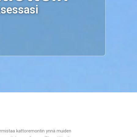
ksessasi
varmistaa kattoremontin ynnä muiden