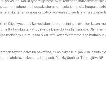
us-palvelulta. Kaikki työntekijämme ovat kokeneita kattoammattilaisia
unnetaan onnistuneista huopakattoremonteista ja muista huopakattot
n, tai mikä tahansa muu kattotyö, korkealaatuisesti ja virheettömästi
öihin! Olipa kyseessä kerrostalon katon uusiminen, rivitalon katon maa
t meiltä tasokasta kattopalvelua kilpailukykyisillä hinnoilla. Olemm
alita meidät muun muassa siksi, että kattotöistämme saa kotitalousvä
teutetaan täyden palvelun pakettina, eli asiakkaalle ei jää kuin laskun
Kontiolahdella, Lieksassa, Liperissä, Rääkkylässä tai Tohmajärvellä!