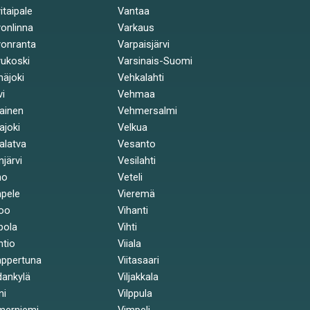
itaipale
Vantaa
onlinna
Varkaus
onranta
Varpaisjärvi
ukoski
Varsinais-Suomi
näjoki
Vehkalahti
vi
Vehmaa
kainen
Vehmersalmi
kajoki
Velkua
kalatva
Vesanto
injärvi
Vesilahti
mo
Veteli
pele
Vieremä
oo
Vihanti
pola
Vihti
ntio
Viiala
ppertuna
Viitasaari
ankylä
Viljakkala
ni
Vilppula