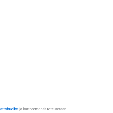
kattohuollot
ja kattoremontit toteutetaan