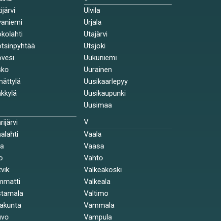
ijärvi
Ulvila
aniemi
Urjala
kolahti
Utajärvi
tsinpyhtää
Utsjoki
vesi
Uukuniemi
sko
Uurainen
ättylä
Uusikaarlepyy
kkylä
Uusikaupunki
Uusimaa
V
rijärvi
alahti
Vaala
la
Vaasa
o
Vahto
tvik
Valkeakoski
mmatti
Valkeala
stamala
Valtimo
akunta
Vammala
uvo
Vampula