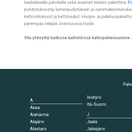
laadukkaalla palvelulla sekä avaimet käteen pakettina.
P
puhdistuksesta, lumenpudotuksiin ja sammaleentuhokäsi
kattovalokuvut ja kattoluukut. Huopa- ja palahuopakatto
parempaa tekijää Joensuussa löydä.
Ota yhteyttä kaikissa kattotöissä kattopalveluumme
Palv
Isokyrö
A
Itä-Suomi
Akaa
J
Alahärmä
Alajärvi
Jaala
Alastaro
Jalasjärvi