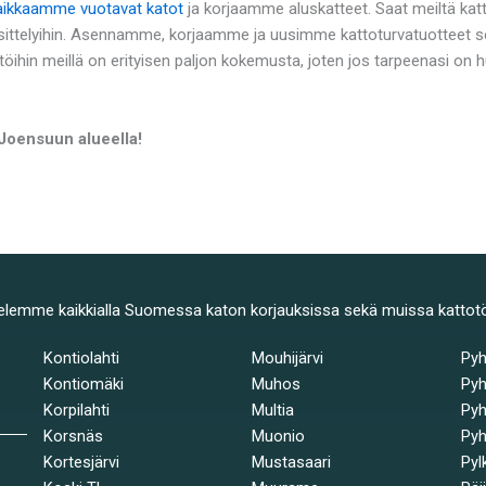
aikkaamme vuotavat katot
ja korjaamme aluskatteet. Saat meiltä kat
ttelyihin. Asennamme, korjaamme ja uusimme kattoturvatuotteet sek
töihin meillä on erityisen paljon kokemusta, joten jos tarpeenasi on
 Joensuun alueella!
elemme kaikkialla Suomessa katon korjauksissa sekä muissa kattot
Kontiolahti
Mouhijärvi
Py
Kontiomäki
Muhos
Pyh
Korpilahti
Multia
Pyh
Korsnäs
Muonio
Pyh
Kortesjärvi
Mustasaari
Pyl