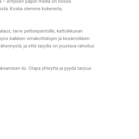
 – erityisen paljon meillä on töissä
öistä. Koska olemme kokeneita,
.
laus, tarve peltisepäntöille, kattoikkunan
e myös kaikkien omakotitalojen ja kesämökkien
hennystä, ja että tarjolla on joustava rahoitus
 maksamisen ilo. Otapa yhteyttä ja pyydä tarjous