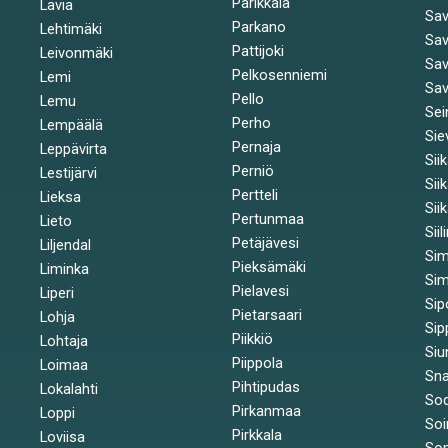
Parikkala
Lavia
Sav
Parkano
Lehtimäki
Sav
Pattijoki
Leivonmäki
Sav
Pelkosenniemi
Lemi
Sav
Pello
Lemu
Sei
Perho
Lempäälä
Sie
Pernaja
Leppävirta
Sii
Perniö
Lestijärvi
Sii
Pertteli
Lieksa
Sii
Pertunmaa
Lieto
Siil
Petäjävesi
Liljendal
Si
Pieksämäki
Liminka
Sim
Pielavesi
Liperi
Sip
Pietarsaari
Lohja
Sip
Piikkiö
Lohtaja
Siu
Piippola
Loimaa
Sna
Pihtipudas
Lokalahti
Sod
Pirkanmaa
Loppi
Soi
Pirkkala
Loviisa