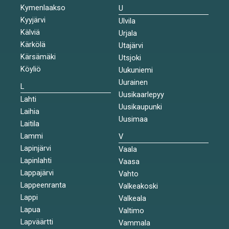
Kymenlaakso
U
Kyyjärvi
Ulvila
Kälviä
Urjala
Kärkölä
Utajärvi
Kärsämäki
Utsjoki
Köyliö
Uukuniemi
Uurainen
L
Uusikaarlepyy
Lahti
Uusikaupunki
Laihia
Uusimaa
Laitila
Lammi
V
Lapinjärvi
Vaala
Lapinlahti
Vaasa
Lappajärvi
Vahto
Lappeenranta
Valkeakoski
Lappi
Valkeala
Lapua
Valtimo
Lapväärtti
Vammala