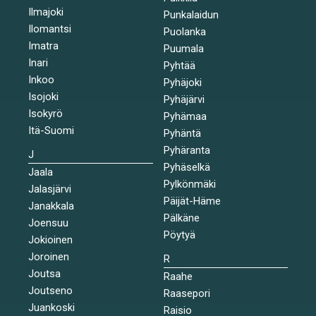
Ilmajoki
Punkalaidun
Ilomantsi
Puolanka
Imatra
Puumala
Inari
Pyhtää
Inkoo
Pyhäjoki
Isojoki
Pyhäjärvi
Isokyrö
Pyhämaa
Itä-Suomi
Pyhäntä
Pyhäranta
J
Pyhäselkä
Jaala
Pylkönmäki
Jalasjärvi
Päijät-Häme
Janakkala
Pälkäne
Joensuu
Pöytyä
Jokioinen
Joroinen
R
Joutsa
Raahe
Joutseno
Raasepori
Juankoski
Raisio