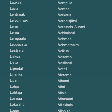
Laukaa
Vampula
Lavia
Vantaa
Lehtimäki
Varkaus
Leivonmäki
Varpaisjärvi
Lemi
Varsinais-Suomi
Lemu
Vehkalahti
Lempäälä
Vehmaa
Leppävirta
Vehmersalmi
Lestijärvi
Velkua
Lieksa
Vesanto
Lieto
Vesilahti
Liljendal
Veteli
Liminka
Vieremä
Liperi
Vihanti
Lohja
Vihti
Lohtaja
Viiala
Loimaa
Viitasaari
Lokalahti
Viljakkala
Loppi
Vilppula