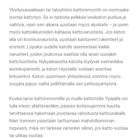
Yksityisasiakkaan tai taloyhtiön kattoremontti on normaalia
isompi kattotyö. Se ei tarkoita pelkkää vesikaton purkua ja
vaihtoa, vaan sen aikana uusitaan myös aluskate – ja usein
myös kattoikkunoiden kaltaisia kattovarusteita. Jos katon
alla on kosteusvaurioita, uusitaan kastuneet rakenteet ja
eristeet. Lopuksi uudelle katolle asennetaan kaikki
varusteet, joiden joukossa saattaa olla aivan uusiakin
kattotuotteita. Nykyaikaiselta katolta löytyvät esimerkiksi
aurinkopaneelit, ja katon räystäille voidaan asentaa
lintuverkot. Katon uusimisen yhteydessä voimme myös
suojata piipun säiltä pellittämällä sen peltisepäntyönä.
Koska tarve kattoremontille ja muille kattotöille Ypäjällä voi
tulla eteen yllättävästikin, pääsee kotisivujemme kautta
tarvittaessa hakemaan joustavaa rahoitusta kattourakalle.
Näin toimeen päästään tarttumaan mahdollisimman
nopeasti, mikä on tärkeää varsinkin silloin, jos katto vuotaa
tai uhkaa vuotaa.