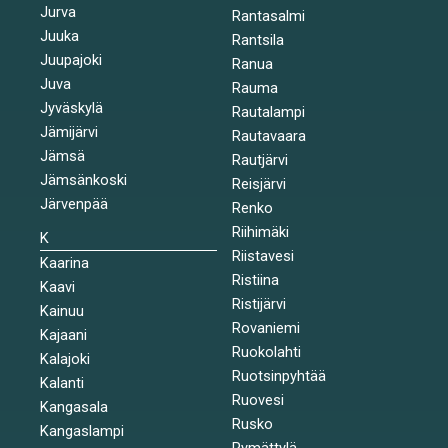
Jurva
Rantasalmi
Juuka
Rantsila
Juupajoki
Ranua
Juva
Rauma
Jyväskylä
Rautalampi
Jämijärvi
Rautavaara
Jämsä
Rautjärvi
Jämsänkoski
Reisjärvi
Järvenpää
Renko
Riihimäki
K
Riistavesi
Kaarina
Ristiina
Kaavi
Ristijärvi
Kainuu
Rovaniemi
Kajaani
Ruokolahti
Kalajoki
Ruotsinpyhtää
Kalanti
Ruovesi
Kangasala
Rusko
Kangaslampi
Rymättylä