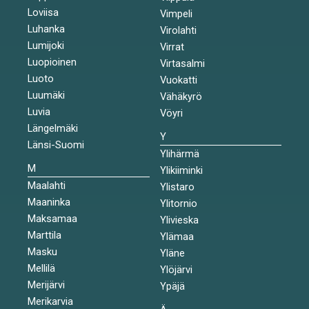
Loviisa
Vimpeli
Luhanka
Virolahti
Lumijoki
Virrat
Luopioinen
Virtasalmi
Luoto
Vuokatti
Luumäki
Vähäkyrö
Luvia
Vöyri
Längelmäki
Y
Länsi-Suomi
Ylihärmä
M
Ylikiiminki
Maalahti
Ylistaro
Maaninka
Ylitornio
Maksamaa
Ylivieska
Marttila
Ylämaa
Masku
Yläne
Mellilä
Ylöjärvi
Merijärvi
Ypäjä
Merikarvia