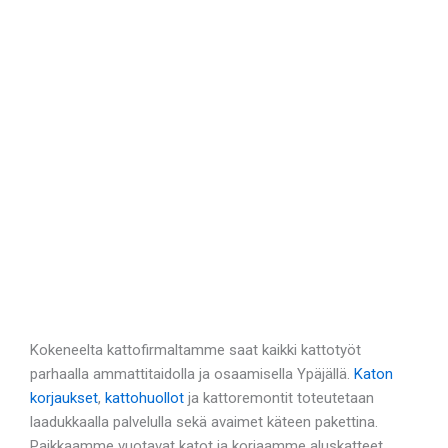
Kokeneelta kattofirmaltamme saat kaikki kattotyöt
parhaalla ammattitaidolla ja osaamisella Ypäjällä.
Katon
korjaukset
,
kattohuollot
ja kattoremontit toteutetaan
laadukkaalla palvelulla sekä avaimet käteen pakettina.
Paikkaamme vuotavat katot ja korjaamme aluskatteet.