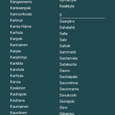
Kangasniemi
Rääkkylä
Kankaanpää
Kannonkoski
S
Kannus
Saarijärvi
Kanta-Häme
Sahalahti
Karhula
Salla
Karijoki
Salo
Karinainen
Saltvik
Karjaa
Sammatti
Karjalohja
Sastamala
Karkkila
Satakunta
Karstula
Sauvo
Karttula
Savitaipale
Karvia
Savonlinna
Kaskinen
Savonranta
Kauhajoki
Savukoski
Kauhava
Seinäjoki
Kauniainen
Sievi
Kaustinen
Siikainen