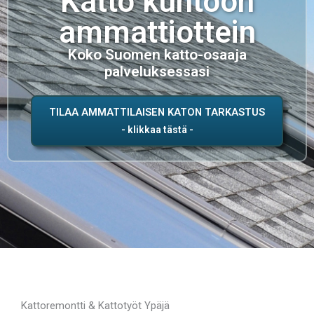
Katto kuntoon
ammattiottein
Koko Suomen katto-osaaja
palveluksessasi
TILAA AMMATTILAISEN KATON TARKASTUS
Kattoremontti & Kattotyöt Ypäjä