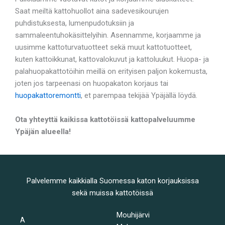
Saat meiltä kattohuollot aina sadevesikourujen
puhdistuksesta, lumenpudotuksiin ja
sammaleentuhokäsittelyihin. Asennamme, korjaamme ja
uusimme kattoturvatuotteet sekä muut kattotuotteet,
kuten kattoikkunat, kattovalokuvut ja kattoluukut. Huopa- ja
palahuopakattotöihin meillä on erityisen paljon kokemusta,
joten jos tarpeenasi on huopakaton korjaus tai
huopakattoremontti
, et parempaa tekijää Ypäjällä löydä.
Ota yhteyttä kaikissa kattotöissä kattopalveluumme
Ypäjän alueella!
Palvelemme kaikkialla Suomessa katon korjauksissa
sekä muissa kattotöissä
Mouhijärvi
A