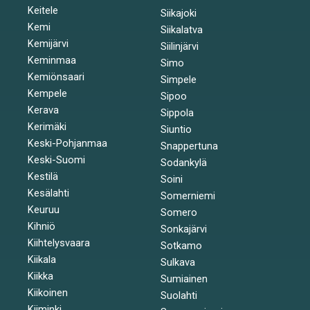
Keitele
Siikajoki
Kemi
Siikalatva
Kemijärvi
Siilinjärvi
Keminmaa
Simo
Kemiönsaari
Simpele
Kempele
Sipoo
Kerava
Sippola
Kerimäki
Siuntio
Keski-Pohjanmaa
Snappertuna
Keski-Suomi
Sodankylä
Kestilä
Soini
Kesälahti
Somerniemi
Keuruu
Somero
Kihniö
Sonkajärvi
Kiihtelysvaara
Sotkamo
Kiikala
Sulkava
Kiikka
Sumiainen
Kiikoinen
Suolahti
Kiiminki