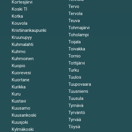
Kortesjärvi
Tervo
Koski Tl
Tervola
Kotka
Teuva
Kouvola
Tohmajärvi
Kristiinankaupunki
Toholampi
Kruunupyy
Toijala
Kuhmalahti
Toivakka
Kuhmo
Tornio
Kuhmoinen
Tottijärvi
Kuopio
Turku
Kuorevesi
Tuulos
Kuortane
Tuupovaara
Kurikka
Tuusniemi
Kuru
Tuusula
Kustavi
Tyrnävä
Kuusamo
Tyrväntö
Kuusankoski
Tyrvää
Kuusjoki
Töysä
Kylmäkoski