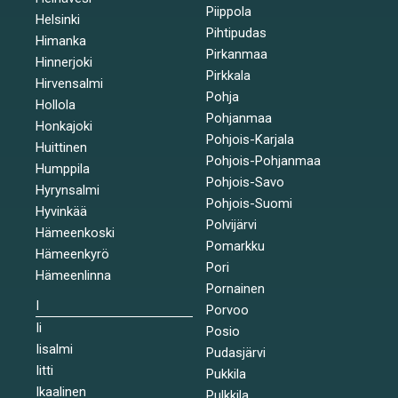
Piippola
Helsinki
Pihtipudas
Himanka
Pirkanmaa
Hinnerjoki
Pirkkala
Hirvensalmi
Pohja
Hollola
Pohjanmaa
Honkajoki
Pohjois-Karjala
Huittinen
Pohjois-Pohjanmaa
Humppila
Pohjois-Savo
Hyrynsalmi
Pohjois-Suomi
Hyvinkää
Polvijärvi
Hämeenkoski
Pomarkku
Hämeenkyrö
Pori
Hämeenlinna
Pornainen
I
Porvoo
Ii
Posio
Iisalmi
Pudasjärvi
Iitti
Pukkila
Ikaalinen
Pulkkila