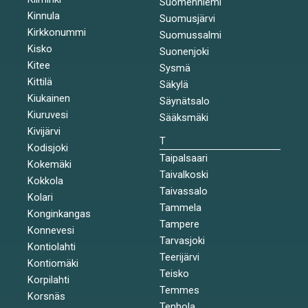
Suomenniemi
Kinnula
Suomusjärvi
Kirkkonummi
Suomussalmi
Kisko
Suonenjoki
Kitee
Sysmä
Kittilä
Säkylä
Kiukainen
Säynätsalo
Kiuruvesi
Sääksmäki
Kivijärvi
T
Kodisjoki
Taipalsaari
Kokemäki
Taivalkoski
Kokkola
Taivassalo
Kolari
Tammela
Konginkangas
Tampere
Konnevesi
Tarvasjoki
Kontiolahti
Teerijärvi
Kontiomäki
Teisko
Korpilahti
Temmes
Korsnäs
Tenhola