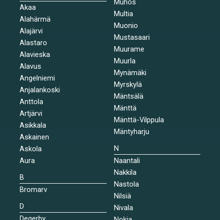
Muhos
Akaa
Multia
Alahärmä
Muonio
Alajärvi
Mustasaari
Alastaro
Muurame
Alavieska
Muurla
Alavus
Mynämäki
Angelniemi
Myrskylä
Anjalankoski
Mäntsälä
Anttola
Mänttä
Artjärvi
Mänttä-Vilppula
Asikkala
Mäntyharju
Askainen
N
Askola
Aura
Naantali
Nakkila
B
Nastola
Bromarv
Nilsiä
D
Nivala
Degerby
Nokia