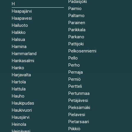
Padasjoki
H
Paimio
Haapajärvi
Paltamo
Haapavesi
Parainen
Hailuoto
Parikkala
Halikko
Parkano
Halsua
Pattijoki
Hamina
Pelkosenniemi
Hammarland
Pello
Hankasalmi
Perho
Hanko
Pernaja
Harjavalta
Perniö
Hartola
Pertteli
Hattula
Pertunmaa
Hauho
Petäjävesi
Haukipudas
Pieksämäki
Haukivuori
Pielavesi
Hausjärvi
Pietarsaari
Heinola
Piikkiö
Heinävesi