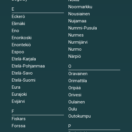
Noormarkku
E
Nousiainen
Eckerö
Nuijamaa
Elimäki
Nummi-Pusula
Eno
Nurmes
Enonkoski
Nurmijärvi
Enontekiö
Nurmo
Espoo
Närpiö
Etelä-Karjala
Etelä-Pohjanmaa
O
Etelä-Savo
Oravainen
Etelä-Suomi
Orimattila
Eura
Oripää
Eurajoki
Orivesi
Evijärvi
Oulainen
Oulu
F
Outokumpu
Fiskars
Forssa
P