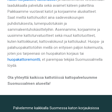
laadukkaalla palvelulla sekä avaimet käteen pakettina.
Paikkaamme vuotavat katot ja korjaamme aluskatteet.
Saat meiltä kattohuollot aina sadevesikourujen
puhdistuksesta, lumenpudotuksiin ja
sammaleentuhokäsittelyihin. Asennamme, korjaamme ja
uusimme kattoturvatuotteet sekä muut kattotuotteet,
kuten kattoikkunat, kattovalokuvut ja kattoluukut. Huopa- ja
palahuopakattotöihin meillä on erityisen paljon kokemusta,
joten jos tarpeenasi on huopakaton korjaus tai
huopakattoremontti
, et parempaa tekijää Suomussalmella
löydä.
Ota yhteyttä kaikissa kattotöissä kattopalveluumme
Suomussalmen alueella!
Palvelemme kaikkialla Suomessa katon korjauksissa