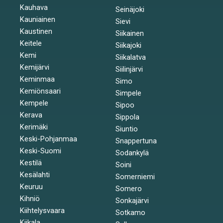
Kauhava
Seinäjoki
Kauniainen
Sievi
Kaustinen
Siikainen
Keitele
Siikajoki
Kemi
Siikalatva
Kemijärvi
Siilinjärvi
Keminmaa
Simo
Kemiönsaari
Simpele
Kempele
Sipoo
Kerava
Sippola
Kerimäki
Siuntio
Keski-Pohjanmaa
Snappertuna
Keski-Suomi
Sodankylä
Kestilä
Soini
Kesälahti
Somerniemi
Keuruu
Somero
Kihniö
Sonkajärvi
Kiihtelysvaara
Sotkamo
Kiikala