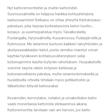
Nyt kattoremontteihin ja muihin kattotöihin
Suomussalmella on helppoa hankkia kohtuuhintaista
laatuosaamista! Ratkaisu on ottaa yhteyttä Kattokorjaus-
palveluun, joka tarjoaa korkeatasoista katon huolto-,
korjaus- ja uusimispalvelua myös Taivalkoskella,
Puolangalla, Hyrynsalmella, Kuusamossa, Pudasjärvellä ja
Kuhmossa. Me laitamme kuntoon kaikkien taloyhtiöiden ja
yksityisasiakkaiden katot, joista viimeksi mainitut voivat
käyttää hyväkseen kotitalousvähennyksen sekä
kotisivujemme kautta löytyvän rahoituksen. Huopakatoille
voimme tarjota oikein erityisen kattavaa ja
kokonaisvaltaista palvelua, mutta asiantuntemuksella ja
huolellisella otteella tehdään myös peltikattoihin ja
tiilikattoihin liittyvät kattourakat.
Kesämökin, kerrostalon, rivitalon ja omakotitalon katto
vaatii monenlaisia kattotöitä elinkaarensa aikana.
Kattoremonttia tarvitaan vain ani harvoin, jos katto