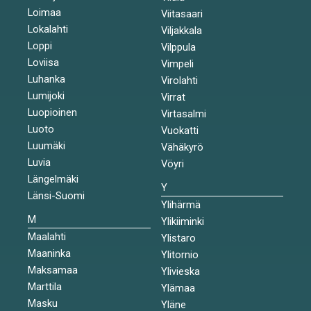
Loimaa
Viitasaari
Lokalahti
Viljakkala
Loppi
Vilppula
Loviisa
Vimpeli
Luhanka
Virolahti
Lumijoki
Virrat
Luopioinen
Virtasalmi
Luoto
Vuokatti
Luumäki
Vähäkyrö
Luvia
Vöyri
Längelmäki
Y
Länsi-Suomi
Ylihärmä
M
Ylikiiminki
Maalahti
Ylistaro
Maaninka
Ylitornio
Maksamaa
Ylivieska
Marttila
Ylämaa
Masku
Yläne