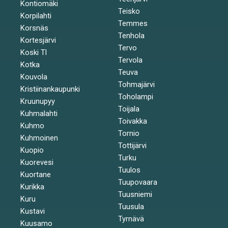
Kontiomäki
Teisko
Korpilahti
Temmes
Korsnäs
Tenhola
Kortesjärvi
Tervo
Koski Tl
Tervola
Kotka
Teuva
Kouvola
Tohmajärvi
Kristiinankaupunki
Toholampi
Kruunupyy
Toijala
Kuhmalahti
Toivakka
Kuhmo
Tornio
Kuhmoinen
Tottijärvi
Kuopio
Turku
Kuorevesi
Tuulos
Kuortane
Tuupovaara
Kurikka
Tuusniemi
Kuru
Tuusula
Kustavi
Tyrnävä
Kuusamo