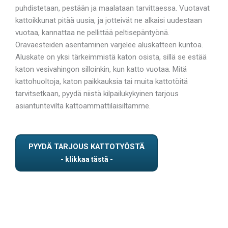
puhdistetaan, pestään ja maalataan tarvittaessa. Vuotavat
kattoikkunat pitää uusia, ja jotteivät ne alkaisi uudestaan
vuotaa, kannattaa ne pellittää peltisepäntyönä.
Oravaesteiden asentaminen varjelee aluskatteen kuntoa.
Aluskate on yksi tärkeimmistä katon osista, sillä se estää
katon vesivahingon silloinkin, kun katto vuotaa. Mitä
kattohuoltoja, katon paikkauksia tai muita kattotöitä
tarvitsetkaan, pyydä niistä kilpailukykyinen tarjous
asiantuntevilta kattoammattilaisiltamme.
PYYDÄ TARJOUS KATTOTYÖSTÄ