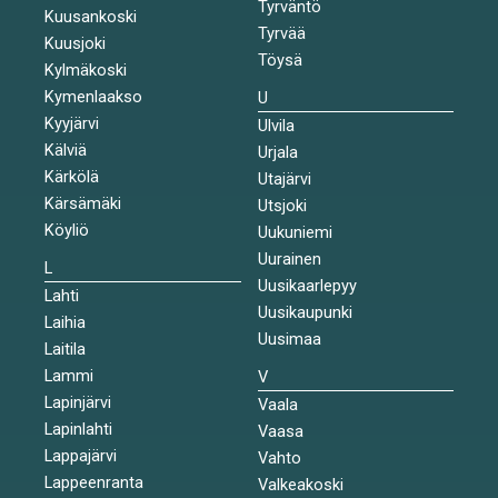
Tyrväntö
Kuusankoski
Tyrvää
Kuusjoki
Töysä
Kylmäkoski
Kymenlaakso
U
Kyyjärvi
Ulvila
Kälviä
Urjala
Kärkölä
Utajärvi
Kärsämäki
Utsjoki
Köyliö
Uukuniemi
Uurainen
L
Uusikaarlepyy
Lahti
Uusikaupunki
Laihia
Uusimaa
Laitila
Lammi
V
Lapinjärvi
Vaala
Lapinlahti
Vaasa
Lappajärvi
Vahto
Lappeenranta
Valkeakoski