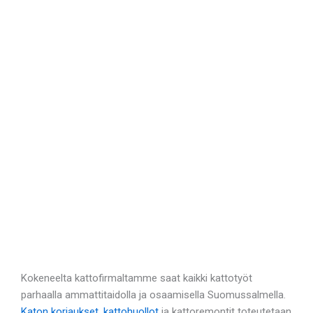
Kokeneelta kattofirmaltamme saat kaikki kattotyöt
parhaalla ammattitaidolla ja osaamisella Suomussalmella.
Katon korjaukset
,
kattohuollot
ja kattoremontit toteutetaan