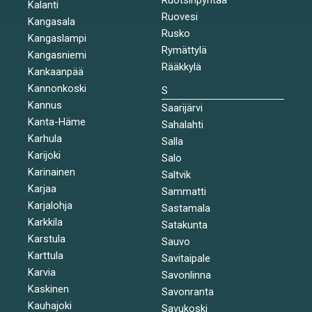
Kalanti
Ruovesi
Kangasala
Rusko
Kangaslampi
Rymättylä
Kangasniemi
Rääkkylä
Kankaanpää
Kannonkoski
S
Kannus
Saarijärvi
Kanta-Häme
Sahalahti
Karhula
Salla
Karijoki
Salo
Karinainen
Saltvik
Karjaa
Sammatti
Karjalohja
Sastamala
Karkkila
Satakunta
Karstula
Sauvo
Karttula
Savitaipale
Karvia
Savonlinna
Kaskinen
Savonranta
Kauhajoki
Savukoski