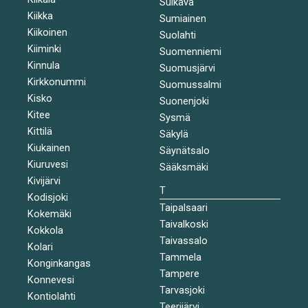
Sulkava
Kiikka
Sumiainen
Kiikoinen
Suolahti
Kiiminki
Suomenniemi
Kinnula
Suomusjärvi
Kirkkonummi
Suomussalmi
Kisko
Suonenjoki
Kitee
Sysmä
Kittilä
Säkylä
Kiukainen
Säynätsalo
Kiuruvesi
Sääksmäki
Kivijärvi
T
Kodisjoki
Taipalsaari
Kokemäki
Taivalkoski
Kokkola
Taivassalo
Kolari
Tammela
Konginkangas
Tampere
Konnevesi
Tarvasjoki
Kontiolahti
Teerijärvi