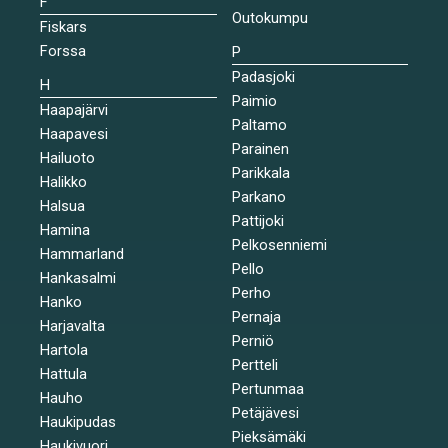
F
Outokumpu
Fiskars
Forssa
P
Padasjoki
H
Paimio
Haapajärvi
Paltamo
Haapavesi
Parainen
Hailuoto
Parikkala
Halikko
Parkano
Halsua
Pattijoki
Hamina
Pelkosenniemi
Hammarland
Pello
Hankasalmi
Perho
Hanko
Pernaja
Harjavalta
Perniö
Hartola
Pertteli
Hattula
Pertunmaa
Hauho
Petäjävesi
Haukipudas
Pieksämäki
Haukivuori