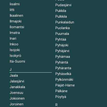
Iisalmi
Pudasjärvi
Iitti
Pukkila
Ikaalinen
Pulkkila
Ilmajoki
Punkalaidun
Ilomantsi
Puolanka
Imatra
Puumala
Inari
Pyhtää
Inkoo
Pyhäjoki
Isojoki
Pyhäjärvi
Isokyrö
Pyhämaa
Itä-Suomi
Pyhäntä
Pyhäranta
J
Pyhäselkä
Jaala
Pylkönmäki
Jalasjärvi
Päijät-Häme
Janakkala
Pälkäne
Joensuu
Pöytyä
Jokioinen
Joroinen
R