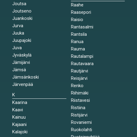
Joutsa
Raahe
Joutseno
Raasepori
Juankoski
Raisio
Jurva
Rantasalmi
Juuka
Rantsila
Juupajoki
Ranua
Juva
Rauma
Jyväskylä
Rautalampi
Jämijärvi
Rautavaara
Jämsä
Rautjärvi
Jämsänkoski
Reisjärvi
Järvenpää
Renko
Riihimäki
K
Riistavesi
Kaarina
Ristiina
Kaavi
Ristijärvi
Kainuu
Rovaniemi
Kajaani
Ruokolahti
Kalajoki
Ruotsinpyhtää