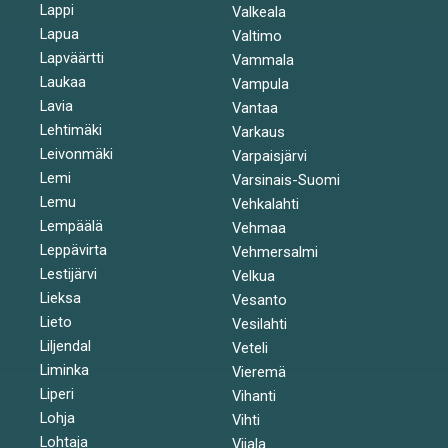
Lappi
Valkeala
Lapua
Valtimo
Lapväärtti
Vammala
Laukaa
Vampula
Lavia
Vantaa
Lehtimäki
Varkaus
Leivonmäki
Varpaisjärvi
Lemi
Varsinais-Suomi
Lemu
Vehkalahti
Lempäälä
Vehmaa
Leppävirta
Vehmersalmi
Lestijärvi
Velkua
Lieksa
Vesanto
Lieto
Vesilahti
Liljendal
Veteli
Liminka
Vieremä
Liperi
Vihanti
Lohja
Vihti
Lohtaja
Viiala