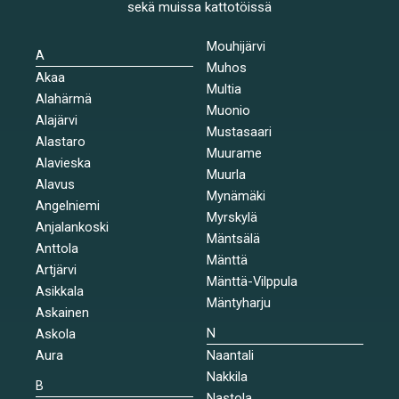
sekä muissa kattotöissä
Mouhijärvi
A
Muhos
Akaa
Multia
Alahärmä
Muonio
Alajärvi
Mustasaari
Alastaro
Muurame
Alavieska
Muurla
Alavus
Mynämäki
Angelniemi
Myrskylä
Anjalankoski
Mäntsälä
Anttola
Mänttä
Artjärvi
Mänttä-Vilppula
Asikkala
Mäntyharju
Askainen
N
Askola
Aura
Naantali
Nakkila
B
Nastola