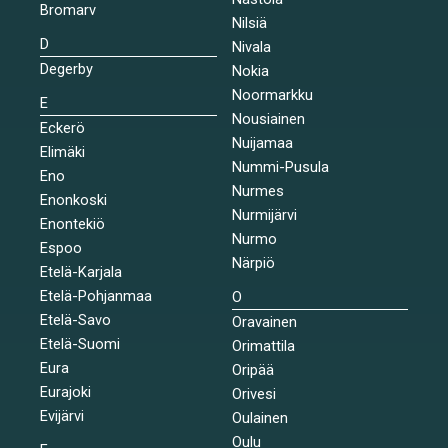
Bromarv
Nilsiä
D
Nivala
Degerby
Nokia
Noormarkku
E
Nousiainen
Eckerö
Nuijamaa
Elimäki
Nummi-Pusula
Eno
Nurmes
Enonkoski
Nurmijärvi
Enontekiö
Nurmo
Espoo
Närpiö
Etelä-Karjala
Etelä-Pohjanmaa
O
Etelä-Savo
Oravainen
Etelä-Suomi
Orimattila
Eura
Oripää
Eurajoki
Orivesi
Evijärvi
Oulainen
Oulu