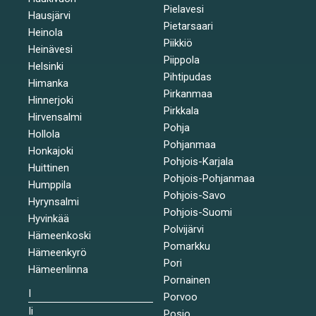
Pielavesi
Hausjärvi
Pietarsaari
Heinola
Piikkiö
Heinävesi
Piippola
Helsinki
Pihtipudas
Himanka
Pirkanmaa
Hinnerjoki
Pirkkala
Hirvensalmi
Pohja
Hollola
Pohjanmaa
Honkajoki
Pohjois-Karjala
Huittinen
Pohjois-Pohjanmaa
Humppila
Pohjois-Savo
Hyrynsalmi
Pohjois-Suomi
Hyvinkää
Polvijärvi
Hämeenkoski
Pomarkku
Hämeenkyrö
Pori
Hämeenlinna
Pornainen
I
Porvoo
Ii
Posio