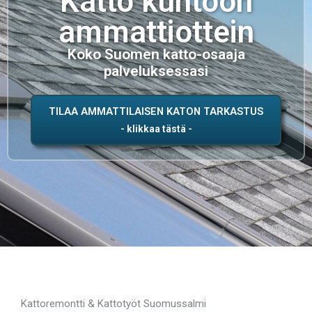
Katto kuntoon
ammattiottein
Koko Suomen katto-osaaja
palveluksessasi
TILAA AMMATTILAISEN KATON TARKASTUS
Kattoremontti & Kattotyöt Suomussalmi