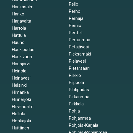
Pello
Hankasalmi
Perho
Hanko
Pernaja
Harjavalta
Perniö
Hartola
Pertteli
Hattula
Pertunmaa
Hauho
Petäjävesi
Haukipudas
Pieksämäki
Haukivuori
Pielavesi
Hausjärvi
Pietarsaari
Heinola
Piikkiö
Heinävesi
Piippola
Helsinki
Pihtipudas
Himanka
Pirkanmaa
Hinnerjoki
Pirkkala
Hirvensalmi
Pohja
Hollola
Pohjanmaa
Honkajoki
Pohjois-Karjala
Huittinen
Pohjois-Pohjanmaa