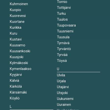
Tornio
Kuhmoinen
Tottijärvi
Kuopio
Turku
Kuorevesi
Tuulos
Kuortane
Tuupovaara
Kurikka
Tuusniemi
Kuru
Tuusula
Kustavi
Tyrnävä
Kuusamo
Tyrväntö
Kuusankoski
Tyrvää
Kuusjoki
Töysä
Kylmäkoski
Kymenlaakso
U
Kyyjärvi
Ulvila
Kälviä
Urjala
Kärkölä
Utajärvi
Kärsämäki
Utsjoki
Köyliö
Uukuniemi
Uurainen
L