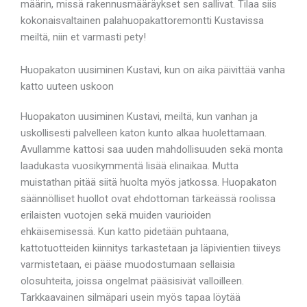
määrin, missä rakennusmääräykset sen sallivat. Tilaa siis
kokonaisvaltainen palahuopakattoremontti Kustavissa
meiltä, niin et varmasti pety!
Huopakaton uusiminen Kustavi, kun on aika päivittää vanha
katto uuteen uskoon
Huopakaton uusiminen Kustavi, meiltä, kun vanhan ja
uskollisesti palvelleen katon kunto alkaa huolettamaan.
Avullamme kattosi saa uuden mahdollisuuden sekä monta
laadukasta vuosikymmentä lisää elinaikaa. Mutta
muistathan pitää siitä huolta myös jatkossa. Huopakaton
säännölliset huollot ovat ehdottoman tärkeässä roolissa
erilaisten vuotojen sekä muiden vaurioiden
ehkäisemisessä. Kun katto pidetään puhtaana,
kattotuotteiden kiinnitys tarkastetaan ja läpivientien tiiveys
varmistetaan, ei pääse muodostumaan sellaisia
olosuhteita, joissa ongelmat pääsisivät valloilleen.
Tarkkaavainen silmäpari usein myös tapaa löytää