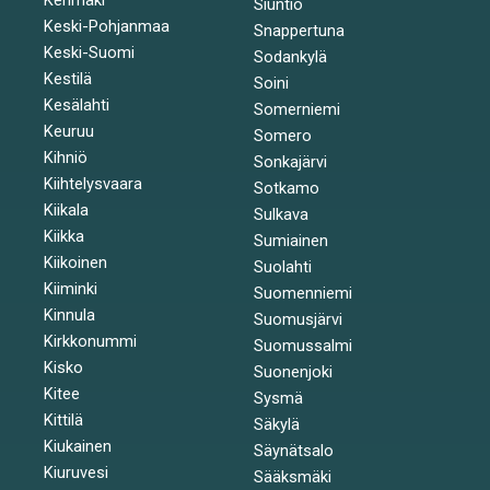
Siuntio
Keski-Pohjanmaa
Snappertuna
Keski-Suomi
Sodankylä
Kestilä
Soini
Kesälahti
Somerniemi
Keuruu
Somero
Kihniö
Sonkajärvi
Kiihtelysvaara
Sotkamo
Kiikala
Sulkava
Kiikka
Sumiainen
Kiikoinen
Suolahti
Kiiminki
Suomenniemi
Kinnula
Suomusjärvi
Kirkkonummi
Suomussalmi
Kisko
Suonenjoki
Kitee
Sysmä
Kittilä
Säkylä
Kiukainen
Säynätsalo
Kiuruvesi
Sääksmäki