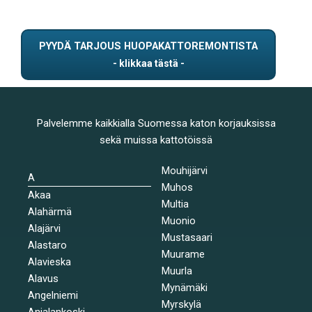
PYYDÄ TARJOUS HUOPAKATTOREMONTISTA
Palvelemme kaikkialla Suomessa katon korjauksissa
sekä muissa kattotöissä
Mouhijärvi
A
Muhos
Akaa
Multia
Alahärmä
Muonio
Alajärvi
Mustasaari
Alastaro
Muurame
Alavieska
Muurla
Alavus
Mynämäki
Angelniemi
Myrskylä
Anjalankoski