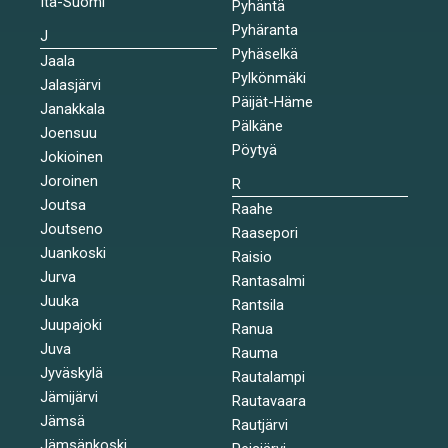
Itä-Suomi
Pyhäntä
Pyhäranta
J
Pyhäselkä
Jaala
Pylkönmäki
Jalasjärvi
Päijät-Häme
Janakkala
Pälkäne
Joensuu
Pöytyä
Jokioinen
Joroinen
R
Joutsa
Raahe
Joutseno
Raasepori
Juankoski
Raisio
Jurva
Rantasalmi
Juuka
Rantsila
Juupajoki
Ranua
Juva
Rauma
Jyväskylä
Rautalampi
Jämijärvi
Rautavaara
Jämsä
Rautjärvi
Jämsänkoski