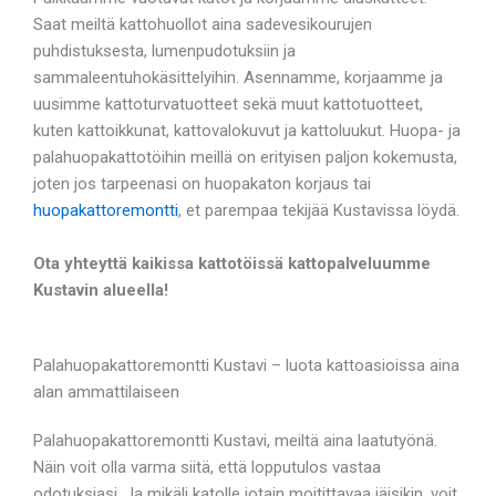
Saat meiltä kattohuollot aina sadevesikourujen
puhdistuksesta, lumenpudotuksiin ja
sammaleentuhokäsittelyihin. Asennamme, korjaamme ja
uusimme kattoturvatuotteet sekä muut kattotuotteet,
kuten kattoikkunat, kattovalokuvut ja kattoluukut. Huopa- ja
palahuopakattotöihin meillä on erityisen paljon kokemusta,
joten jos tarpeenasi on huopakaton korjaus tai
huopakattoremontti
, et parempaa tekijää Kustavissa löydä.
Ota yhteyttä kaikissa kattotöissä kattopalveluumme
Kustavin alueella!
Palahuopakattoremontti Kustavi – luota kattoasioissa aina
alan ammattilaiseen
Palahuopakattoremontti Kustavi, meiltä aina laatutyönä.
Näin voit olla varma siitä, että lopputulos vastaa
odotuksiasi. Ja mikäli katolle jotain moitittavaa jäisikin, voit