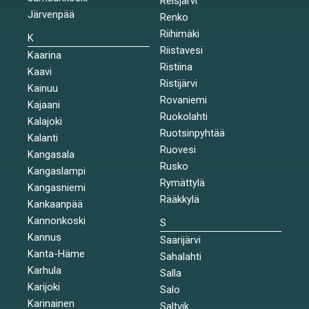
Reisjärvi
Järvenpää
Renko
Riihimäki
K
Riistavesi
Kaarina
Ristiina
Kaavi
Ristijärvi
Kainuu
Rovaniemi
Kajaani
Ruokolahti
Kalajoki
Ruotsinpyhtää
Kalanti
Ruovesi
Kangasala
Rusko
Kangaslampi
Rymättylä
Kangasniemi
Rääkkylä
Kankaanpää
Kannonkoski
S
Kannus
Saarijärvi
Kanta-Häme
Sahalahti
Karhula
Salla
Karijoki
Salo
Karinainen
Saltvik