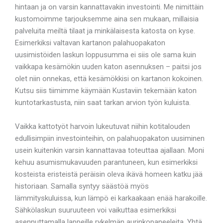
hintaan ja on varsin kannattavakin investointi. Me nimittäin
kustomoimme tarjouksemme aina sen mukaan, millaisia
palveluita meiltä tilaat ja minkälaisesta katosta on kyse.
Esimerkiksi valtavan kartanon palahuopakaton
uusimistöiden laskun loppusumma ei siis ole sama kuin
vaikkapa kesämökin uuden katon asennuksen – paitsi jos
olet niin onnekas, että kesämökkisi on kartanon kokoinen.
Kutsu siis tiimimme käymään Kustaviin tekemään katon
kuntotarkastusta, niin saat tarkan arvion työn kuluista.
Vaikka kattotyöt harvoin lukeutuvat niihin kotitalouden
edullisimpiin investointeihin, on palahuopakaton uusiminen
usein kuitenkin varsin kannattavaa toteuttaa ajallaan. Moni
kehuu asumismukavuuden parantuneen, kun esimerkiksi
kosteista eristeistä peräisin oleva ikävä homeen katku jää
historiaan. Samalla syntyy säästöä myös
lämmityskuluissa, kun lämpö ei karkaakaan enää harakoille.
Sähkölaskun suuruuteen voi vaikuttaa esimerkiksi
asennuttamalla lappeille rykelmän aurinkopaneeleita. Yhtä