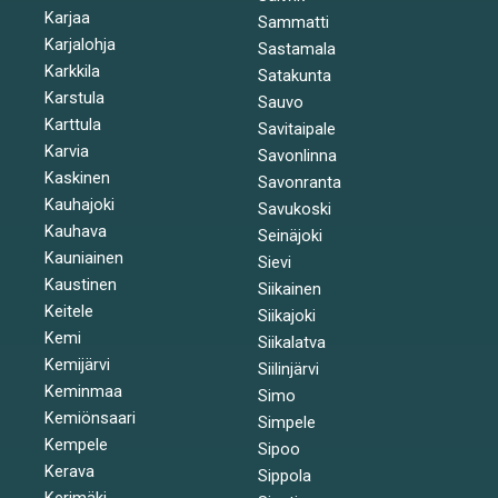
Karjaa
Sammatti
Karjalohja
Sastamala
Karkkila
Satakunta
Karstula
Sauvo
Karttula
Savitaipale
Karvia
Savonlinna
Kaskinen
Savonranta
Kauhajoki
Savukoski
Kauhava
Seinäjoki
Kauniainen
Sievi
Kaustinen
Siikainen
Keitele
Siikajoki
Kemi
Siikalatva
Kemijärvi
Siilinjärvi
Keminmaa
Simo
Kemiönsaari
Simpele
Kempele
Sipoo
Kerava
Sippola
Kerimäki