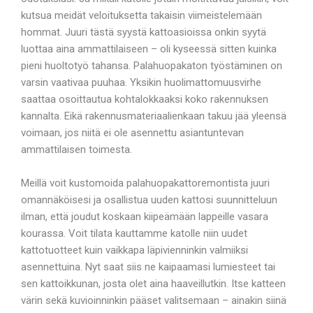
kutsua meidät veloituksetta takaisin viimeistelemään
hommat. Juuri tästä syystä kattoasioissa onkin syytä
luottaa aina ammattilaiseen – oli kyseessä sitten kuinka
pieni huoltotyö tahansa. Palahuopakaton työstäminen on
varsin vaativaa puuhaa. Yksikin huolimattomuusvirhe
saattaa osoittautua kohtalokkaaksi koko rakennuksen
kannalta. Eikä rakennusmateriaalienkaan takuu jää yleensä
voimaan, jos niitä ei ole asennettu asiantuntevan
ammattilaisen toimesta.
Meillä voit kustomoida palahuopakattoremontista juuri
omannäköisesi ja osallistua uuden kattosi suunnitteluun
ilman, että joudut koskaan kiipeämään lappeille vasara
kourassa. Voit tilata kauttamme katolle niin uudet
kattotuotteet kuin vaikkapa läpivienninkin valmiiksi
asennettuina. Nyt saat siis ne kaipaamasi lumiesteet tai
sen kattoikkunan, josta olet aina haaveillutkin. Itse katteen
värin sekä kuvioinninkin pääset valitsemaan – ainakin siinä