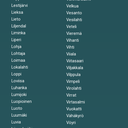
Lestijärvi
Velkua
Lieksa
Vesanto
Lieto
Vesilahti
Liljendal
Veteli
Liminka
Vieremä
Liperi
Vihanti
Lohja
Vihti
Lohtaja
Viiala
Loimaa
Viitasaari
Lokalahti
Viljakkala
Loppi
Vilppula
Loviisa
Vimpeli
Luhanka
Virolahti
Lumijoki
Virrat
Luopioinen
Virtasalmi
Luoto
Vuokatti
Luumäki
Vähäkyrö
Luvia
Vöyri