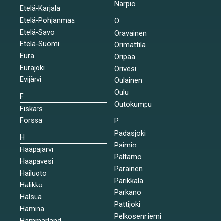
Närpiö
Etelä-Karjala
Etelä-Pohjanmaa
O
Etelä-Savo
Oravainen
Etelä-Suomi
Orimattila
Eura
Oripää
Eurajoki
Orivesi
Evijärvi
Oulainen
Oulu
F
Outokumpu
Fiskars
Forssa
P
Padasjoki
H
Paimio
Haapajärvi
Paltamo
Haapavesi
Parainen
Hailuoto
Parikkala
Halikko
Parkano
Halsua
Pattijoki
Hamina
Pelkosenniemi
Hammarland