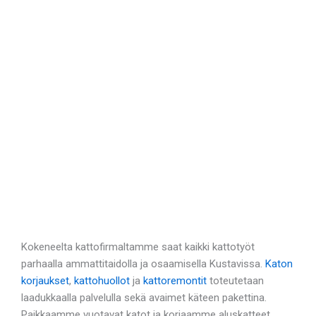
Kokeneelta kattofirmaltamme saat kaikki kattotyöt
parhaalla ammattitaidolla ja osaamisella Kustavissa.
Katon
korjaukset
,
kattohuollot
ja
kattoremontit
toteutetaan
laadukkaalla palvelulla sekä avaimet käteen pakettina.
Paikkaamme vuotavat katot ja korjaamme aluskatteet.