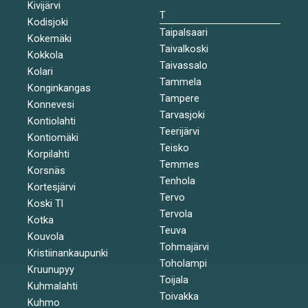
Kivijärvi
T
Kodisjoki
Taipalsaari
Kokemäki
Taivalkoski
Kokkola
Taivassalo
Kolari
Tammela
Konginkangas
Tampere
Konnevesi
Tarvasjoki
Kontiolahti
Teerijärvi
Kontiomäki
Teisko
Korpilahti
Temmes
Korsnäs
Tenhola
Kortesjärvi
Tervo
Koski Tl
Tervola
Kotka
Teuva
Kouvola
Tohmajärvi
Kristiinankaupunki
Toholampi
Kruunupyy
Toijala
Kuhmalahti
Toivakka
Kuhmo