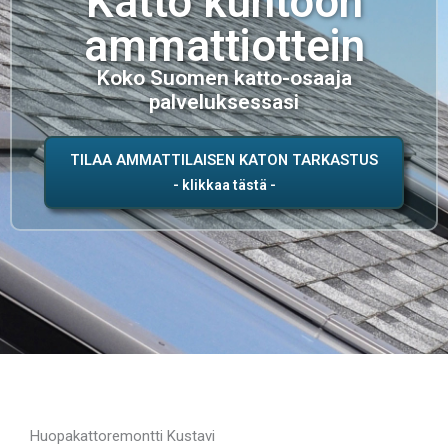
Katto kuntoon
ammattiottein
Koko Suomen katto-osaaja
palveluksessasi
TILAA AMMATTILAISEN KATON TARKASTUS
Huopakattoremontti Kustavi