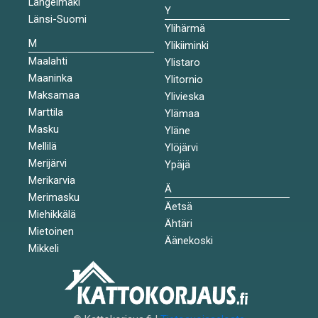
Längelmäki
Y
Länsi-Suomi
Ylihärmä
M
Ylikiiminki
Maalahti
Ylistaro
Maaninka
Ylitornio
Maksamaa
Ylivieska
Marttila
Ylämaa
Masku
Yläne
Mellilä
Ylöjärvi
Merijärvi
Ypäjä
Merikarvia
Ä
Merimasku
Äetsä
Miehikkälä
Ähtäri
Mietoinen
Äänekoski
Mikkeli