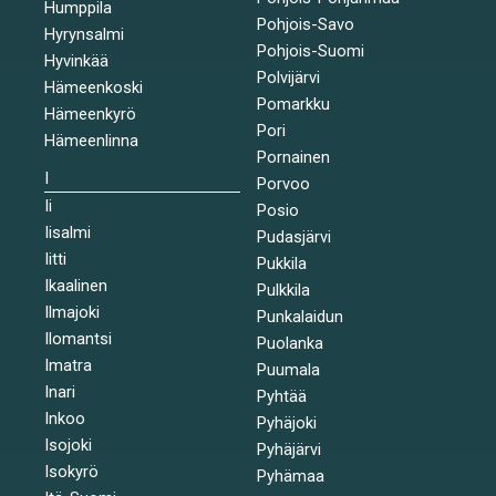
Humppila
Pohjois-Savo
Hyrynsalmi
Pohjois-Suomi
Hyvinkää
Polvijärvi
Hämeenkoski
Pomarkku
Hämeenkyrö
Pori
Hämeenlinna
Pornainen
I
Porvoo
Ii
Posio
Iisalmi
Pudasjärvi
Iitti
Pukkila
Ikaalinen
Pulkkila
Ilmajoki
Punkalaidun
Ilomantsi
Puolanka
Imatra
Puumala
Inari
Pyhtää
Inkoo
Pyhäjoki
Isojoki
Pyhäjärvi
Isokyrö
Pyhämaa