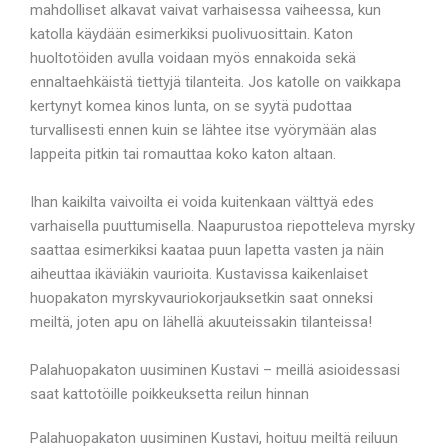
mahdolliset alkavat vaivat varhaisessa vaiheessa, kun
katolla käydään esimerkiksi puolivuosittain. Katon
huoltotöiden avulla voidaan myös ennakoida sekä
ennaltaehkäistä tiettyjä tilanteita. Jos katolle on vaikkapa
kertynyt komea kinos lunta, on se syytä pudottaa
turvallisesti ennen kuin se lähtee itse vyörymään alas
lappeita pitkin tai romauttaa koko katon altaan.
Ihan kaikilta vaivoilta ei voida kuitenkaan välttyä edes
varhaisella puuttumisella. Naapurustoa riepotteleva myrsky
saattaa esimerkiksi kaataa puun lapetta vasten ja näin
aiheuttaa ikäviäkin vaurioita. Kustavissa kaikenlaiset
huopakaton myrskyvauriokorjauksetkin saat onneksi
meiltä, joten apu on lähellä akuuteissakin tilanteissa!
Palahuopakaton uusiminen Kustavi – meillä asioidessasi
saat kattotöille poikkeuksetta reilun hinnan
Palahuopakaton uusiminen Kustavi, hoituu meiltä reiluun