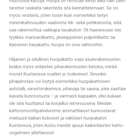
muotoisia kattoja. Huopa on nimittäin kevyt eikä näin ollen
tarvitse raskaita rakenteita sitä kannattelemaan. Se on
myös vesitiivis, joten toisin kuin esimerkiksi tietyn
minimikaltevuuden vaativista tiili- sekä peltikatoista, siitä
saa rakennettua vaikkapa tasakaton. Oli haaveissasi siis
tyylikäs mansardikatto, yksilappeinen pulpettikatto tai
klassinen harjakatto, huopa on oiva vaihtoehto.
Hiljainen ja edullinen huopakatto sopii asuinrakennusten
lisäksi myös erilaisten piharakennusten katoksi, minkä
monet Kustavissa ovatkin jo todenneet. Sinunkin
pihapiiristäsi voi löytyä esimerkiksi huopakattoinen
autotalli, varastorakennus, pihavaja tai sauna, joka saattaa
kaivata kunnostusta – ja varmasti kaipaakin, ellei kukaan
ole sitä huoltanut tai korjaillut viimevuosina. Meidän
kattoremonttipalvelumme ammattilaiset kunnostavat
mieluusti kaikan kokoiset ja näköiset huopakatot
Kustavissa, joten kutsu meidät apuun kaikenlaisten katto-
ongelmien yllättäessä!