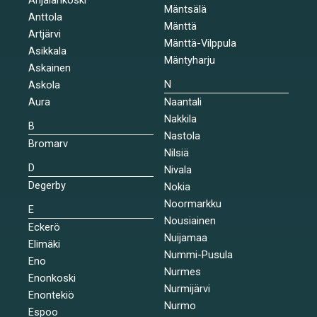
Mäntsälä
Anttola
Mänttä
Artjärvi
Mänttä-Vilppula
Asikkala
Mäntyharju
Askainen
N
Askola
Aura
Naantali
Nakkila
B
Nastola
Bromarv
Nilsiä
D
Nivala
Degerby
Nokia
Noormarkku
E
Nousiainen
Eckerö
Nuijamaa
Elimäki
Nummi-Pusula
Eno
Nurmes
Enonkoski
Nurmijärvi
Enontekiö
Nurmo
Espoo