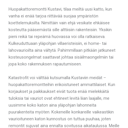
Huopakattoremontti Kustavi, tilaa meiltä uusi katto, kun
vanha ei enää tarjoa riittävää suojaa ympäristön
koettelemuksilta. Nimittäin vain ehjä vesikate ehkäisee
kosteutta pääsemästä sille alttiisiin rakenteisiin. Yksikin
pieni reikä tai repeämä huovassa voi olla ratkaiseva.
Kulkeuduttuaan yläpohjan villaeristeisiin, ei home- tai
lahovaurioilta aina vältytä. Pahimmillaan pitkään jatkuneet
kosteusongelmat saattavat johtaa sisäilmaongelmiin tai
jopa koko rakennuksen rapautumiseen.
Katastrofit voi välttää kutsumalla Kustaviin meidät –
huopakattoremontteihin erikoistuneet ammattilaiset. Kun
korjaukset ja paikkaukset eivät tuota enää mielekkäitä
tuloksia tai vauriot ovat ehtineet levitä liian laajalle, me
uusimme koko katon aina yläpohjan lahonneita
puurakenteita myöten. Kokeneille konkareille vaikeastikin
vaurioituneen katon kunnostus on tuttua puuhaa, joten
remontit sujuvat aina ennalta sovitussa aikataulussa. Meille