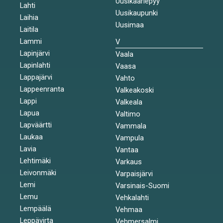
Uusikaarlepyy
Lahti
Uusikaupunki
Laihia
Uusimaa
Laitila
Lammi
V
Lapinjärvi
Vaala
Lapinlahti
Vaasa
Lappajärvi
Vahto
Lappeenranta
Valkeakoski
Lappi
Valkeala
Lapua
Valtimo
Lapväärtti
Vammala
Laukaa
Vampula
Lavia
Vantaa
Lehtimäki
Varkaus
Leivonmäki
Varpaisjärvi
Lemi
Varsinais-Suomi
Lemu
Vehkalahti
Lempäälä
Vehmaa
Leppävirta
Vehmersalmi