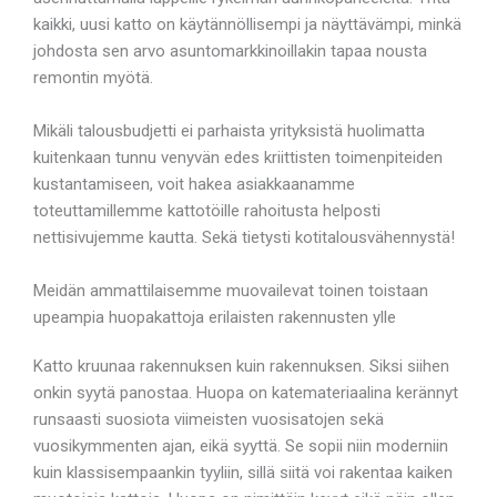
kaikki, uusi katto on käytännöllisempi ja näyttävämpi, minkä
johdosta sen arvo asuntomarkkinoillakin tapaa nousta
remontin myötä.
Mikäli talousbudjetti ei parhaista yrityksistä huolimatta
kuitenkaan tunnu venyvän edes kriittisten toimenpiteiden
kustantamiseen, voit hakea asiakkaanamme
toteuttamillemme kattotöille rahoitusta helposti
nettisivujemme kautta. Sekä tietysti kotitalousvähennystä!
Meidän ammattilaisemme muovailevat toinen toistaan
upeampia huopakattoja erilaisten rakennusten ylle
Katto kruunaa rakennuksen kuin rakennuksen. Siksi siihen
onkin syytä panostaa. Huopa on katemateriaalina kerännyt
runsaasti suosiota viimeisten vuosisatojen sekä
vuosikymmenten ajan, eikä syyttä. Se sopii niin moderniin
kuin klassisempaankin tyyliin, sillä siitä voi rakentaa kaiken