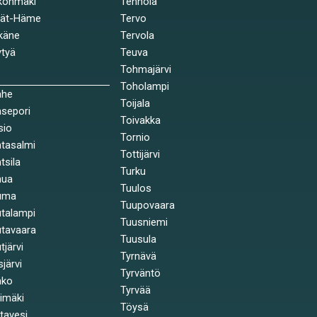
könmäki
Tenhola
jät-Häme
Tervo
käne
Tervola
tyä
Teuva
Tohmajärvi
Toholampi
ahe
Toijala
sepori
Toivakka
sio
Tornio
tasalmi
Tottijärvi
tsila
Turku
nua
Tuulos
uma
Tuupovaara
talampi
Tuusniemi
tavaara
Tuusula
tjärvi
Tyrnävä
sjärvi
Tyrväntö
nko
Tyrvää
himäki
Töysä
stavesi