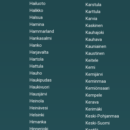
Hailuoto
Karstula
Halikko
Karttula
Halsua
Karvia
Hamina
Kaskinen
Hammarland
Kauhajoki
Hankasalmi
Kauhava
Hanko
Kauniainen
Harjavalta
Kaustinen
Hartola
Keitele
Hattula
Kemi
Hauho
Kemijärvi
Haukipudas
Keminmaa
Haukivuori
Kemiönsaari
Hausjärvi
Kempele
Heinola
Kerava
Heinävesi
Kerimäki
Helsinki
Keski-Pohjanmaa
Himanka
Keski-Suomi
Hinnerjoki