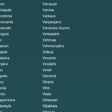
uvo
Vampula
itaipale
Vantaa
onlinna
Varkaus
onranta
Varpaisjärvi
ukoski
Varsinais-Suomi
näjoki
Vehkalahti
vi
Vehmaa
kainen
Vehmersalmi
kajoki
Velkua
kalatva
Vesanto
injärvi
Vesilahti
mo
Veteli
pele
Vieremä
oo
Vihanti
pola
Vihti
ntio
Viiala
ppertuna
Viitasaari
ankylä
Viljakkala