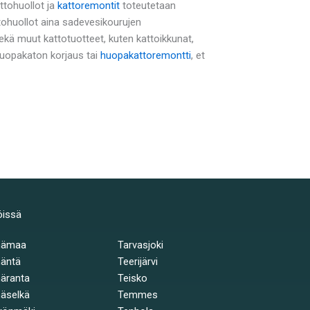
attohuollot ja
kattoremontit
toteutetaan
tohuollot aina sadevesikourujen
ä muut kattotuotteet, kuten kattoikkunat,
 huopakaton korjaus tai
huopakattoremontti
, et
öissä
hämaa
Tarvasjoki
äntä
Teerijärvi
äranta
Teisko
äselkä
Temmes