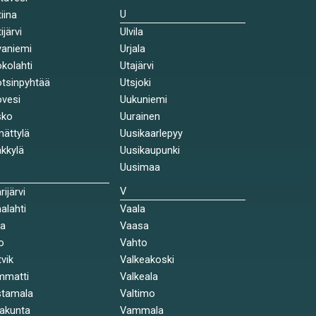
U
tiina
ijärvi
Ulvila
aniemi
Urjala
kolahti
Utajärvi
tsinpyhtää
Utsjoki
vesi
Uukuniemi
sko
Uurainen
ättylä
Uusikaarlepyy
kkylä
Uusikaupunki
Uusimaa
V
rijärvi
alahti
Vaala
la
Vaasa
o
Vahto
tvik
Valkeakoski
mmatti
Valkeala
stamala
Valtimo
akunta
Vammala