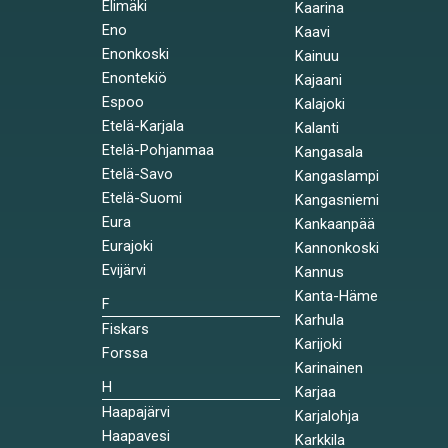
Elimäki
Kaarina
Eno
Kaavi
Enonkoski
Kainuu
Enontekiö
Kajaani
Espoo
Kalajoki
Etelä-Karjala
Kalanti
Etelä-Pohjanmaa
Kangasala
Etelä-Savo
Kangaslampi
Etelä-Suomi
Kangasniemi
Eura
Kankaanpää
Eurajoki
Kannonkoski
Evijärvi
Kannus
Kanta-Häme
F
Karhula
Fiskars
Karijoki
Forssa
Karinainen
H
Karjaa
Haapajärvi
Karjalohja
Haapavesi
Karkkila