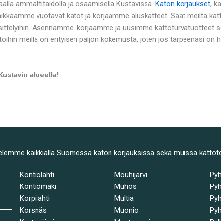
aalla ammattitaidolla ja osaamisella Kustavissa.
Katon korjaukset
, k
Paikkaamme vuotavat katot ja korjaamme aluskatteet. Saat meiltä kat
ttelyihin. Asennamme, korjaamme ja uusimme kattoturvatuotteet sek
töihin meillä on erityisen paljon kokemusta, joten jos tarpeenasi on
ustavin alueella!
elemme kaikkialla Suomessa katon korjauksissa sekä muissa kattot
Kontiolahti
Mouhijärvi
Py
Kontiomäki
Muhos
Pyh
Korpilahti
Multia
Pyh
Korsnäs
Muonio
Pyh