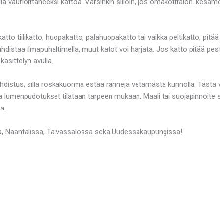
vaurioittaneeksi kattoa. Varsinkin silloin, jos omakotitalon, kesämök
katto tiilikatto, huopakatto, palahuopakatto tai vaikka peltikatto, pit
istaa ilmapuhaltimella, muut katot voi harjata. Jos katto pitää pestä,
äsittelyn avulla.
puhdistus, sillä roskakuorma estää rännejä vetämästä kunnolla. Tästä
ja lumenpudotukset tilataan tarpeen mukaan. Maali tai suojapinnoite
a.
a, Naantalissa, Taivassalossa sekä Uudessakaupungissa!