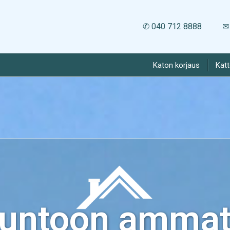
✆ 040 712 8888
✉ 
Katon korjaus
Kat
kuntoon ammatt