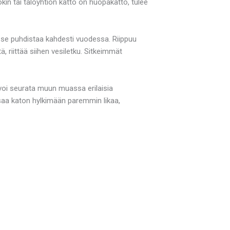
in tai taloyhtiön katto on huopakatto, tulee
ää se puhdistaa kahdesti vuodessa. Riippuu
 riittää siihen vesiletku. Sitkeimmät
 voi seurata muun muassa erilaisia
 saa katon hylkimään paremmin likaa,