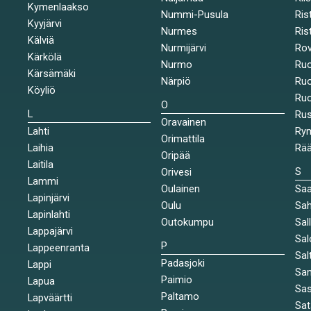
Kymenlaakso
Nummi-Pusula
Ris
Kyyjärvi
Nurmes
Rist
Kälviä
Nurmijärvi
Rov
Kärkölä
Nurmo
Ruo
Kärsämäki
Närpiö
Ruo
Köyliö
Ruo
O
L
Ru
Oravainen
Lahti
Rym
Orimattila
Laihia
Rää
Oripää
Laitila
S
Orivesi
Lammi
Oulainen
Saa
Lapinjärvi
Oulu
Sah
Lapinlahti
Outokumpu
Sal
Lappajärvi
Sal
P
Lappeenranta
Sal
Padasjoki
Lappi
Sa
Paimio
Lapua
Sa
Paltamo
Lapväärtti
Sat