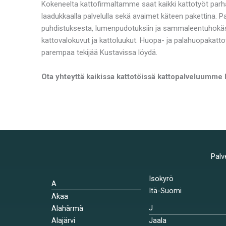
Kokeneelta kattofirmaltamme saat kaikki kattotyöt parh
laadukkaalla palvelulla sekä avaimet käteen pakettina. 
puhdistuksesta, lumenpudotuksiin ja sammaleentuhokäsi
kattovalokuvut ja kattoluukut. Huopa- ja palahuopakatto
parempaa tekijää Kustavissa löydä.
Ota yhteyttä kaikissa kattotöissä kattopalveluumme K
Palv
Isokyrö
A
Itä-Suomi
Akaa
J
Alahärmä
Alajärvi
Jaala