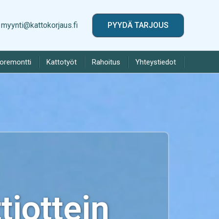
myynti@kattokorjaus.fi
PYYDÄ TARJOUS
toremontti
Kattotyöt
Rahoitus
Yhteystiedot
iottein