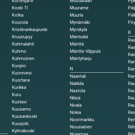
Kortesjärvi
Mustasaari
Pyl
Koski Tl
Muurame
Päi
Kotka
Muurla
Päl
Kouvola
Mynämäki
Pöy
Kristiinankaupunki
Myrskylä
R
Kruunupyy
Mäntsälä
Ra
Kuhmalahti
Mänttä
Raa
Kuhmo
Mänttä-Vilppula
Rai
Kuhmoinen
Mäntyharju
Ran
Kuopio
N
Ran
Kuorevesi
Naantali
Ra
Kuortane
Nakkila
Ra
Kurikka
Nastola
Rau
Kuru
Nilsiä
Rau
Kustavi
Nivala
Rau
Kuusamo
Nokia
Rei
Kuusankoski
Noormarkku
Re
Kuusjoki
Nousiainen
Rii
Kylmäkoski
Nuijamaa
Rii