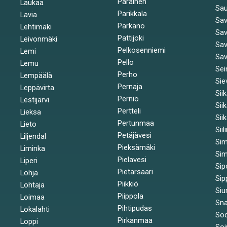
Parainen
Laukaa
Sa
Parikkala
Lavia
Sav
Parkano
Lehtimäki
Sav
Pattijoki
Leivonmäki
Sav
Pelkosenniemi
Lemi
Sav
Pello
Lemu
Sei
Perho
Lempäälä
Sie
Pernaja
Leppävirta
Sii
Perniö
Lestijärvi
Sii
Pertteli
Lieksa
Sii
Pertunmaa
Lieto
Siil
Petäjävesi
Liljendal
Si
Pieksämäki
Liminka
Sim
Pielavesi
Liperi
Sip
Pietarsaari
Lohja
Sip
Piikkiö
Lohtaja
Siu
Piippola
Loimaa
Sna
Pihtipudas
Lokalahti
Sod
Pirkanmaa
Loppi