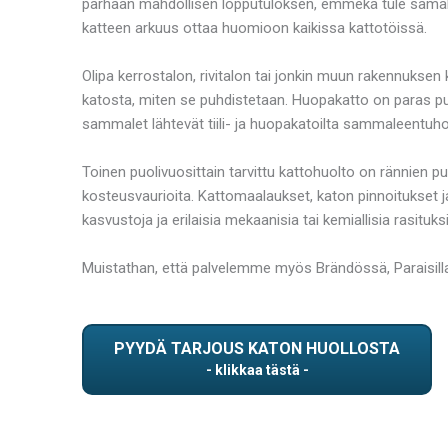
parhaan mahdollisen lopputuloksen, emmekä tule samalla 
katteen arkuus ottaa huomioon kaikissa kattotöissä.
Olipa kerrostalon, rivitalon tai jonkin muun rakennuksen 
katosta, miten se puhdistetaan. Huopakatto on paras puhd
sammalet lähtevät tiili- ja huopakatoilta sammaleentuhok
Toinen puolivuosittain tarvittu kattohuolto on rännien 
kosteusvaurioita. Kattomaalaukset, katon pinnoitukset 
kasvustoja ja erilaisia mekaanisia tai kemiallisia rasituksi
Muistathan, että palvelemme myös Brändössä, Paraisill
PYYDÄ TARJOUS KATON HUOLLOSTA