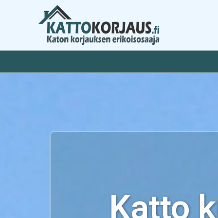
Siirry
sisältöön
Katto 