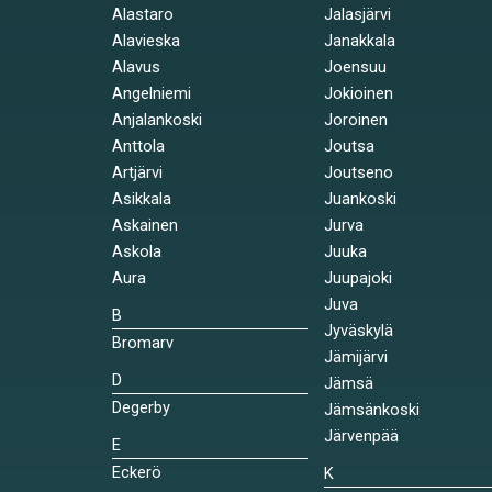
Alastaro
Jalasjärvi
Alavieska
Janakkala
Alavus
Joensuu
Angelniemi
Jokioinen
Anjalankoski
Joroinen
Anttola
Joutsa
Artjärvi
Joutseno
Asikkala
Juankoski
Askainen
Jurva
Askola
Juuka
Aura
Juupajoki
Juva
B
Jyväskylä
Bromarv
Jämijärvi
D
Jämsä
Degerby
Jämsänkoski
Järvenpää
E
Eckerö
K