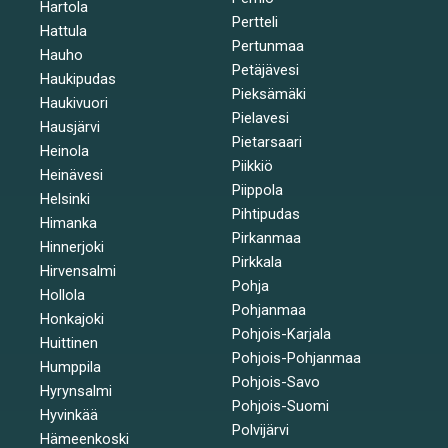
Hartola
Pertteli
Hattula
Pertunmaa
Hauho
Petäjävesi
Haukipudas
Pieksämäki
Haukivuori
Pielavesi
Hausjärvi
Pietarsaari
Heinola
Piikkiö
Heinävesi
Piippola
Helsinki
Pihtipudas
Himanka
Pirkanmaa
Hinnerjoki
Pirkkala
Hirvensalmi
Pohja
Hollola
Pohjanmaa
Honkajoki
Pohjois-Karjala
Huittinen
Pohjois-Pohjanmaa
Humppila
Pohjois-Savo
Hyrynsalmi
Pohjois-Suomi
Hyvinkää
Polvijärvi
Hämeenkoski