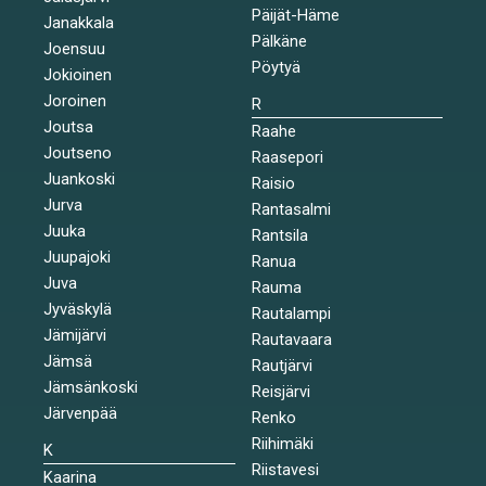
Päijät-Häme
Janakkala
Pälkäne
Joensuu
Pöytyä
Jokioinen
Joroinen
R
Joutsa
Raahe
Joutseno
Raasepori
Juankoski
Raisio
Jurva
Rantasalmi
Juuka
Rantsila
Juupajoki
Ranua
Juva
Rauma
Jyväskylä
Rautalampi
Jämijärvi
Rautavaara
Jämsä
Rautjärvi
Jämsänkoski
Reisjärvi
Järvenpää
Renko
Riihimäki
K
Riistavesi
Kaarina