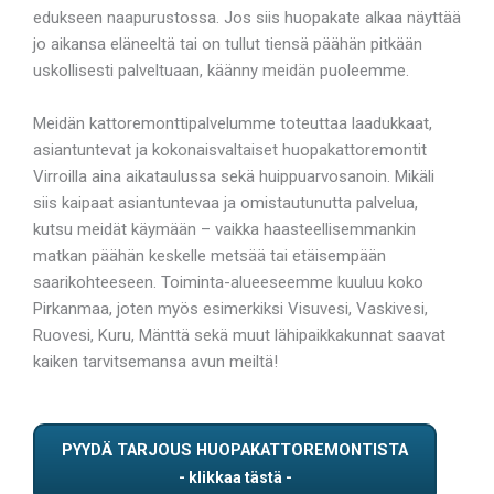
edukseen naapurustossa. Jos siis huopakate alkaa näyttää
jo aikansa eläneeltä tai on tullut tiensä päähän pitkään
uskollisesti palveltuaan, käänny meidän puoleemme.
Meidän kattoremonttipalvelumme toteuttaa laadukkaat,
asiantuntevat ja kokonaisvaltaiset huopakattoremontit
Virroilla aina aikataulussa sekä huippuarvosanoin. Mikäli
siis kaipaat asiantuntevaa ja omistautunutta palvelua,
kutsu meidät käymään – vaikka haasteellisemmankin
matkan päähän keskelle metsää tai etäisempään
saarikohteeseen. Toiminta-alueeseemme kuuluu koko
Pirkanmaa, joten myös esimerkiksi Visuvesi, Vaskivesi,
Ruovesi, Kuru, Mänttä sekä muut lähipaikkakunnat saavat
kaiken tarvitsemansa avun meiltä!
PYYDÄ TARJOUS HUOPAKATTOREMONTISTA