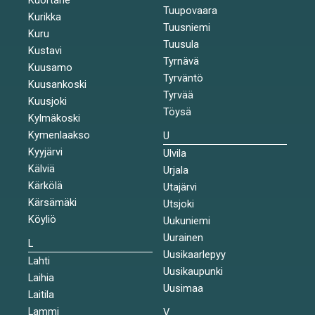
Tuupovaara
Kurikka
Tuusniemi
Kuru
Tuusula
Kustavi
Tyrnävä
Kuusamo
Tyrväntö
Kuusankoski
Tyrvää
Kuusjoki
Töysä
Kylmäkoski
Kymenlaakso
U
Kyyjärvi
Ulvila
Kälviä
Urjala
Kärkölä
Utajärvi
Kärsämäki
Utsjoki
Köyliö
Uukuniemi
Uurainen
L
Uusikaarlepyy
Lahti
Uusikaupunki
Laihia
Uusimaa
Laitila
Lammi
V