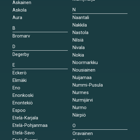
Askainen
N
Askola
Aura
Naantali
Nakkila
B
Nastola
Bromarv
Nilsiä
D
Nivala
Degerby
Nokia
Noormarkku
E
Nousiainen
Eckerö
Nuijamaa
Elimäki
Nummi-Pusula
Eno
Nurmes
Enonkoski
Nurmijärvi
Enontekiö
Nurmo
Espoo
Närpiö
Etelä-Karjala
Etelä-Pohjanmaa
O
Etelä-Savo
Oravainen