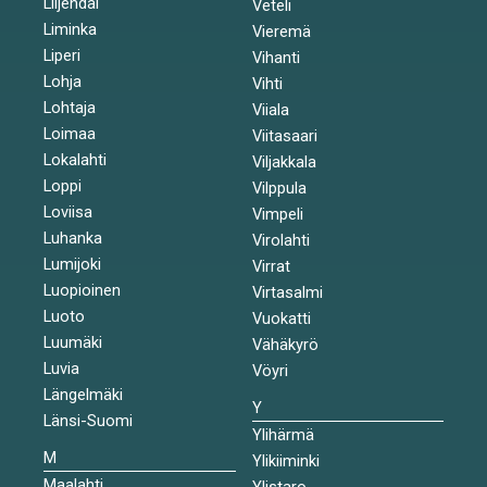
Liljendal
Veteli
Liminka
Vieremä
Liperi
Vihanti
Lohja
Vihti
Lohtaja
Viiala
Loimaa
Viitasaari
Lokalahti
Viljakkala
Loppi
Vilppula
Loviisa
Vimpeli
Luhanka
Virolahti
Lumijoki
Virrat
Luopioinen
Virtasalmi
Luoto
Vuokatti
Luumäki
Vähäkyrö
Luvia
Vöyri
Längelmäki
Y
Länsi-Suomi
Ylihärmä
M
Ylikiiminki
Maalahti
Ylistaro