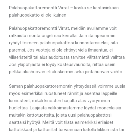
Palahuopakattoremontti Virrat – koska se kestävinkään
palahuopakatto ei ole ikuinen
Palahuopakattoremontti Virrat, meidän avullamme voit
ratkaista monta ongelmaa kerralla. Ja mitä ripeämmin
ryhdyt toimeen palahuopakattosi kunnostamiseksi, sitä
parempi. Jos vuotoja ei ole ehtinyt vielä ilmaantua, ei
villaeristeitä tai aluslaudoitusta tarvitse välttämättä vaihtaa.
Jos yläpohjasta ei löydy kosteusvaurioita, riittää usein
pelkkä alushuovan eli aluskermin sekä pintahuovan vaihto.
Saman palahuopakattoremontin yhteydessä voimme uusia
myös esimerkiksi ruostuneet rännit ja asentaa lappeille
lumiesteet, mikäli kinosten harjalta alas vyöryminen
huolettaa. Laajasta valikoimastamme löydät monenlaisia
muitakin kattotuotteita, joista uusi palahuopakattosi
saattaisi hyötyä. Meiltä voit tilata esimerkiksi erilaiset
kattotikkaat ja kattosillat turvaamaan katolla liikkumista tai