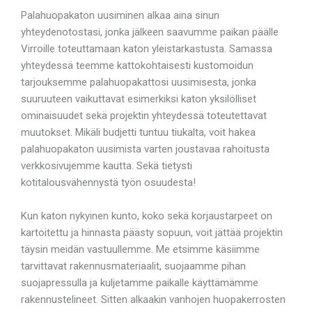
Palahuopakaton uusiminen alkaa aina sinun
yhteydenotostasi, jonka jälkeen saavumme paikan päälle
Virroille toteuttamaan katon yleistarkastusta. Samassa
yhteydessä teemme kattokohtaisesti kustomoidun
tarjouksemme palahuopakattosi uusimisesta, jonka
suuruuteen vaikuttavat esimerkiksi katon yksilölliset
ominaisuudet sekä projektin yhteydessä toteutettavat
muutokset. Mikäli budjetti tuntuu tiukalta, voit hakea
palahuopakaton uusimista varten joustavaa rahoitusta
verkkosivujemme kautta. Sekä tietysti
kotitalousvähennystä työn osuudesta!
Kun katon nykyinen kunto, koko sekä korjaustarpeet on
kartoitettu ja hinnasta päästy sopuun, voit jättää projektin
täysin meidän vastuullemme. Me etsimme käsiimme
tarvittavat rakennusmateriaalit, suojaamme pihan
suojapressulla ja kuljetamme paikalle käyttämämme
rakennustelineet. Sitten alkaakin vanhojen huopakerrosten