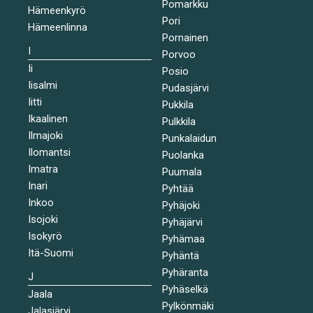
Pomarkku
Hämeenkyrö
Pori
Hämeenlinna
Pornainen
I
Porvoo
Ii
Posio
Iisalmi
Pudasjärvi
Iitti
Pukkila
Ikaalinen
Pulkkila
Ilmajoki
Punkalaidun
Ilomantsi
Puolanka
Imatra
Puumala
Inari
Pyhtää
Inkoo
Pyhäjoki
Isojoki
Pyhäjärvi
Isokyrö
Pyhämaa
Itä-Suomi
Pyhäntä
Pyhäranta
J
Pyhäselkä
Jaala
Pylkönmäki
Jalasjärvi