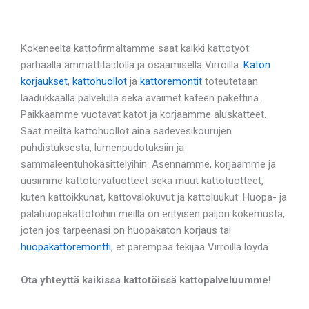
Kokeneelta kattofirmaltamme saat kaikki kattotyöt
parhaalla ammattitaidolla ja osaamisella Virroilla.
Katon
korjaukset
,
kattohuollot
ja
kattoremontit
toteutetaan
laadukkaalla palvelulla sekä avaimet käteen pakettina.
Paikkaamme vuotavat katot ja korjaamme aluskatteet.
Saat meiltä kattohuollot aina sadevesikourujen
puhdistuksesta, lumenpudotuksiin ja
sammaleentuhokäsittelyihin. Asennamme, korjaamme ja
uusimme kattoturvatuotteet sekä muut kattotuotteet,
kuten kattoikkunat, kattovalokuvut ja kattoluukut. Huopa- ja
palahuopakattotöihin meillä on erityisen paljon kokemusta,
joten jos tarpeenasi on huopakaton korjaus tai
huopakattoremontti
, et parempaa tekijää Virroilla löydä.
Ota yhteyttä kaikissa kattotöissä kattopalveluumme!