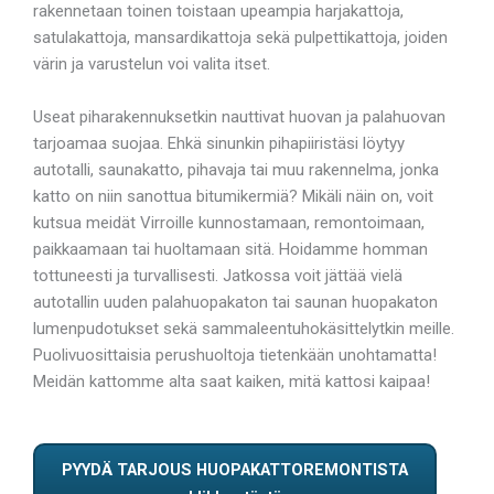
rakennetaan toinen toistaan upeampia harjakattoja,
satulakattoja, mansardikattoja sekä pulpettikattoja, joiden
värin ja varustelun voi valita itset.
Useat piharakennuksetkin nauttivat huovan ja palahuovan
tarjoamaa suojaa. Ehkä sinunkin pihapiiristäsi löytyy
autotalli, saunakatto, pihavaja tai muu rakennelma, jonka
katto on niin sanottua bitumikermiä? Mikäli näin on, voit
kutsua meidät Virroille kunnostamaan, remontoimaan,
paikkaamaan tai huoltamaan sitä. Hoidamme homman
tottuneesti ja turvallisesti. Jatkossa voit jättää vielä
autotallin uuden palahuopakaton tai saunan huopakaton
lumenpudotukset sekä sammaleentuhokäsittelytkin meille.
Puolivuosittaisia perushuoltoja tietenkään unohtamatta!
Meidän kattomme alta saat kaiken, mitä kattosi kaipaa!
PYYDÄ TARJOUS HUOPAKATTOREMONTISTA