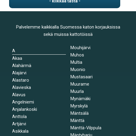
Palvelemme kaikkialla Suomessa katon korjauksissa
sekä muissa kattotöissä
Mouhijärvi
A
Muhos
Akaa
Multia
Alahärmä
Muonio
Alajärvi
Mustasaari
Alastaro
Muurame
Alavieska
Muurla
Alavus
Mynämäki
Angelniemi
Myrskylä
Anjalankoski
Mäntsälä
Anttola
Mänttä
Artjärvi
Mänttä-Vilppula
Asikkala
Mäntyharju