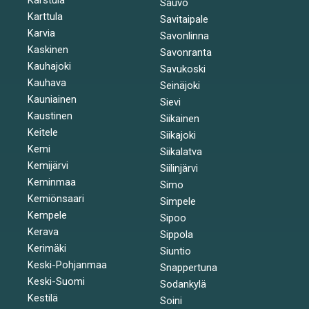
Sauvo
Karttula
Savitaipale
Karvia
Savonlinna
Kaskinen
Savonranta
Kauhajoki
Savukoski
Kauhava
Seinäjoki
Kauniainen
Sievi
Kaustinen
Siikainen
Keitele
Siikajoki
Kemi
Siikalatva
Kemijärvi
Siilinjärvi
Keminmaa
Simo
Kemiönsaari
Simpele
Kempele
Sipoo
Kerava
Sippola
Kerimäki
Siuntio
Keski-Pohjanmaa
Snappertuna
Keski-Suomi
Sodankylä
Kestilä
Soini