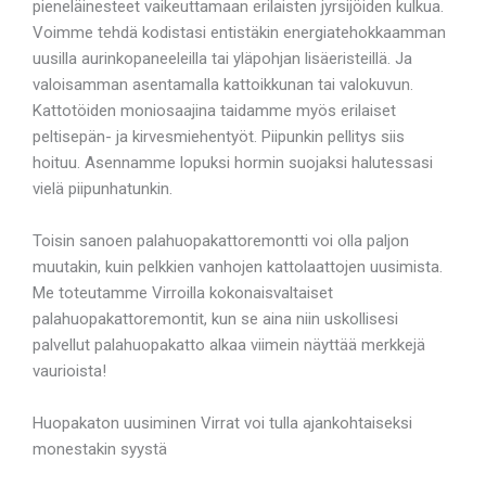
pieneläinesteet vaikeuttamaan erilaisten jyrsijöiden kulkua.
Voimme tehdä kodistasi entistäkin energiatehokkaamman
uusilla aurinkopaneeleilla tai yläpohjan lisäeristeillä. Ja
valoisamman asentamalla kattoikkunan tai valokuvun.
Kattotöiden moniosaajina taidamme myös erilaiset
peltisepän- ja kirvesmiehentyöt. Piipunkin pellitys siis
hoituu. Asennamme lopuksi hormin suojaksi halutessasi
vielä piipunhatunkin.
Toisin sanoen palahuopakattoremontti voi olla paljon
muutakin, kuin pelkkien vanhojen kattolaattojen uusimista.
Me toteutamme Virroilla kokonaisvaltaiset
palahuopakattoremontit, kun se aina niin uskollisesi
palvellut palahuopakatto alkaa viimein näyttää merkkejä
vaurioista!
Huopakaton uusiminen Virrat voi tulla ajankohtaiseksi
monestakin syystä