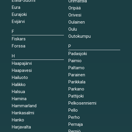
Etelä-Suomi
Orimattila
Eura
Oripää
Eurajoki
Orivesi
Evijärvi
Oulainen
Oulu
F
Outokumpu
Fiskars
Forssa
P
Padasjoki
H
Paimio
Haapajärvi
Paltamo
Haapavesi
Parainen
Hailuoto
Parikkala
Halikko
Parkano
Halsua
Pattijoki
Hamina
Pelkosenniemi
Hammarland
Pello
Hankasalmi
Perho
Hanko
Pernaja
Harjavalta
Perniö