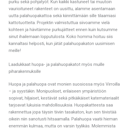
purku sekä pohjatyöt. Kun kaikki kastuneet tai muutoin
vaurioituneet rakenteet on uusittu, alamme asentamaan
uutta palahuopakattoa sekä kiinnittämään sille tilaamiasi
kattotuotteita. Projektin valmistuttua siivoamme vielä
kohteen ja hävitämme purkujätteet ennen kuin kutsumme
sinut ihailemaan lopputulosta. Koko homma hoituu siis
kannaltasi helposti, kun jätät palahuopakaton uusimisen
meille!
Laadukkaat huopa- ja palahuopakatot myös muille
piharakennuksille
Huopa ja palahuopa ovat monien suosiossa myös Virroilla
– ja syystäkin. Monipuoliset, erilaiseen ympäristöön
sopivat, hiljaiset, kestävät sekä pitkäikäiset katemateriaalit
tarjoavat lukuisia mahdollisuuksia. Huopakatteesta saa
rakennettua jopa täysin tiiviin tasakaton, kun sen tiivistää
oikein niin sanotusti hitsaamalla. Palahuopa vaatii hieman
enemmän kulmaa, mutta on varsin tyylikäs. Molemmista