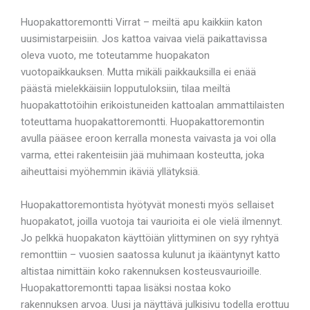
Huopakattoremontti Virrat – meiltä apu kaikkiin katon
uusimistarpeisiin. Jos kattoa vaivaa vielä paikattavissa
oleva vuoto, me toteutamme huopakaton
vuotopaikkauksen. Mutta mikäli paikkauksilla ei enää
päästä mielekkäisiin lopputuloksiin, tilaa meiltä
huopakattotöihin erikoistuneiden kattoalan ammattilaisten
toteuttama huopakattoremontti. Huopakattoremontin
avulla pääsee eroon kerralla monesta vaivasta ja voi olla
varma, ettei rakenteisiin jää muhimaan kosteutta, joka
aiheuttaisi myöhemmin ikäviä yllätyksiä.
Huopakattoremontista hyötyvät monesti myös sellaiset
huopakatot, joilla vuotoja tai vaurioita ei ole vielä ilmennyt.
Jo pelkkä huopakaton käyttöiän ylittyminen on syy ryhtyä
remonttiin – vuosien saatossa kulunut ja ikääntynyt katto
altistaa nimittäin koko rakennuksen kosteusvaurioille.
Huopakattoremontti tapaa lisäksi nostaa koko
rakennuksen arvoa. Uusi ja näyttävä julkisivu todella erottuu