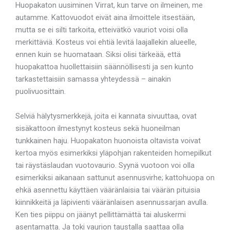
Huopakaton uusiminen Virrat, kun tarve on ilmeinen, me
autamme. Kattovuodot eivät aina ilmoittele itsestään,
mutta se ei silti tarkoita, etteivätkö vauriot voisi olla
merkittäviä. Kosteus voi ehtiä levitä laajallekin alueelle,
ennen kuin se huomataan. Siksi olisi tärkeää, että
huopakattoa huollettaisiin säännöllisesti ja sen kunto
tarkastettaisiin samassa yhteydessä – ainakin
puolivuosittain.
Selviä hälytysmerkkejä, joita ei kannata sivuuttaa, ovat
sisäkattoon ilmestynyt kosteus sekä huoneilman
tunkkainen haju. Huopakaton huonoista oltavista voivat
kertoa myös esimerkiksi yläpohjan rakenteiden homepilkut
tai räystäslaudan vuotovaurio. Syynä vuotoon voi olla
esimerkiksi aikanaan sattunut asennusvirhe; kattohuopa on
ehkä asennettu käyttäen vääränlaisia tai väärän pituisia
kiinnikkeitä ja läpivienti vääränlaisen asennussarjan avulla.
Ken ties piippu on jäänyt pellittämättä tai aluskermi
asentamatta. Ja toki vaurion taustalla saattaa olla