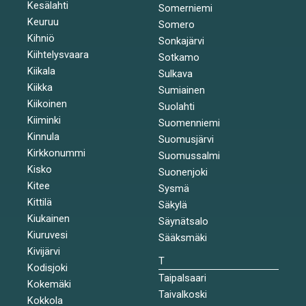
Kesälahti
Somerniemi
Keuruu
Somero
Kihniö
Sonkajärvi
Kiihtelysvaara
Sotkamo
Kiikala
Sulkava
Kiikka
Sumiainen
Kiikoinen
Suolahti
Kiiminki
Suomenniemi
Kinnula
Suomusjärvi
Kirkkonummi
Suomussalmi
Kisko
Suonenjoki
Kitee
Sysmä
Kittilä
Säkylä
Kiukainen
Säynätsalo
Kiuruvesi
Sääksmäki
Kivijärvi
T
Kodisjoki
Taipalsaari
Kokemäki
Taivalkoski
Kokkola