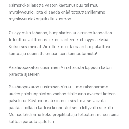
esimerkiksi lapetta vasten kaatunut puu tai muu
myrskyvaurio, jota ei saada enää toteuttamillamme
myrskyvauriokorjauksilla kuntoon.
Oli syy mikä tahansa, huopakaton uusiminen kannattaa
toteuttaa välittömästi, kun tilanteen kriittisyys selviää.
Kutsu siis meidät Virroille kartoittamaan huopakattosi
kuntoa ja suunnittelemaan sen kunnostamista!
Palahuopakaton uusiminen Virrat alusta loppuun katon
parasta ajatellen
Palahuopakaton uusiminen Virrat – me rakennamme
uuden palahuopakaton vanhan tilalle aina avaimet käteen -
palveluna. Käytännössä sinun ei siis tarvitse vaivata
päätäsi millään kattosi kunnostukseen liittyvällä seikalla.
Me huolehdimme koko projektista ja toteutamme sen aina
kattosi parasta ajatellen.