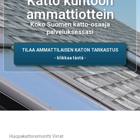
Katto kuntoon
ammattiottein
Koko Suomen katto-osaaja
palveluksessasi
TILAA AMMATTILAISEN KATON TARKASTUS
Huopakattoremontti Virrat