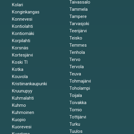
Taivassalo
Kolari
Tammela
Konginkangas
Tampere
Konnevesi
Tarvasjoki
Kontiolahti
Teerijärvi
Kontiomäki
Teisko
Korpilahti
Temmes
Korsnäs
Tenhola
Kortesjärvi
Tervo
Koski Tl
Tervola
Kotka
Teuva
Kouvola
Tohmajärvi
Kristiinankaupunki
Toholampi
Kruunupyy
Toijala
Kuhmalahti
Toivakka
Kuhmo
Tornio
Kuhmoinen
Tottijärvi
Kuopio
Turku
Kuorevesi
Tuulos
Kuortane