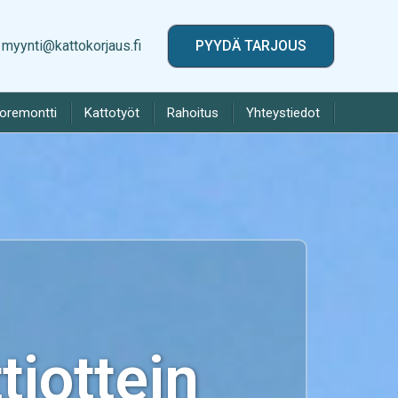
myynti@kattokorjaus.fi
PYYDÄ TARJOUS
toremontti
Kattotyöt
Rahoitus
Yhteystiedot
iottein