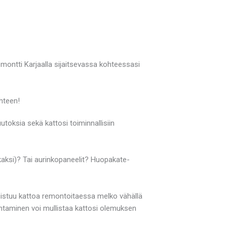
emontti Karjaalla sijaitsevassa kohteessasi
hteen!
oksia sekä kattosi toiminnallisiin
kaksi)? Tai aurinkopaneelit? Huopakate-
nnistuu kattoa remontoitaessa melko vähällä
ihtaminen voi mullistaa kattosi olemuksen