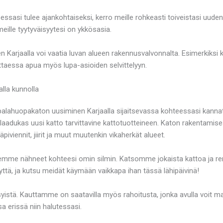
essasi tulee ajankohtaiseksi, kerro meille rohkeasti toiveistasi u
eille tyytyväisyytesi on ykkösasia.
Karjaalla voi vaatia luvan alueen rakennusvalvonnalta. Esimerkiksi 
ttaessa apua myös lupa-asioiden selvittelyyn.
lla kunnolla
i palahuopakaton uusiminen Karjaalla sijaitsevassa kohteessasi kannat
e laadukas uusi katto tarvittavine kattotuotteineen. Katon rakentamise
piviennit, jiirit ja muut muutenkin vikaherkät alueet.
 olemme nähneet kohteesi omin silmin. Katsomme jokaista kattoa ja re
ttä, ja kutsu meidät käymään vaikkapa ihan tässä lähipäivinä!
a syistä. Kauttamme on saatavilla myös rahoitusta, jonka avulla voit
a erissä niin halutessasi.