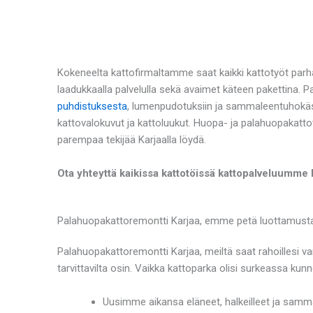
Kokeneelta kattofirmaltamme saat kaikki kattotyöt parha
laadukkaalla palvelulla sekä avaimet käteen pakettina. 
puhdistuksesta
, lumenpudotuksiin ja sammaleentuhokäs
kattovalokuvut ja kattoluukut. Huopa- ja palahuopakatto
parempaa tekijää Karjaalla löydä.
Ota yhteyttä kaikissa kattotöissä kattopalveluumme K
Palahuopakattoremontti Karjaa, emme petä luottamustasi 
Palahuopakattoremontti Karjaa, meiltä saat rahoillesi 
tarvittavilta osin. Vaikka kattoparka olisi surkeassa ku
Uusimme aikansa eläneet, halkeilleet ja samm