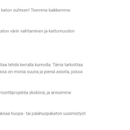
uden katon suhteen! Teemme kaikkemme
katon värin vaihtaminen ja kattomuodon
taa tehdä kerralla kunnolla. Tämä tarkoittaa
ssa on monia suuria ja pieniä asioita, joissa
monttiprojektia yksilönä, ja arvioimme
 maksaa huopa- tai palahuopakaton uusimistyöt