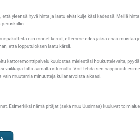
 että yleensä hyvä hinta ja laatu eivät kulje käsi kädessä. Meillä hinta
peruskallio.
huopakatteita niin monet kerrat, ettemme edes jaksa enää muistaa jo
n, että lopputuloksen laatu kärsii.
teltu kattoremonttipalvelu kuulostaa mielestäsi houkuttelevalta, pyydä
i vaikkapa tältä samalta istumalta. Voit tehdä sen näppärästi esimer
ain muutamia minuutteja kullanarvoista aikaasi.
at. Esimerkiksi nämä pitäjät (sekä muu Uusimaa) kuuluvat toimialu
TA