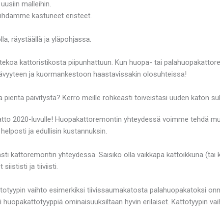
uusiin malleihin.
aihdamme kastuneet eristeet.
a, räystäällä ja yläpohjassa.
aa tekoa kattoristikosta piipunhattuun. Kun huopa- tai palahuopakattor
pitävyyteen ja kuormankestoon haastavissakin olosuhteissa!
 pientä päivitystä? Kerro meille rohkeasti toiveistasi uuden katon su
katto 2020-luvulle! Huopakattoremontin yhteydessä voimme tehdä muut
elposti ja edullisin kustannuksin.
ti kattoremontin yhteydessä. Saisiko olla vaikkapa kattoikkuna (tai 
stisti ja tiiviisti.
attotyypin vaihto esimerkiksi tiivissaumakatosta palahuopakatoksi o
i huopakattotyyppiä ominaisuuksiltaan hyvin erilaiset. Kattotyypin va