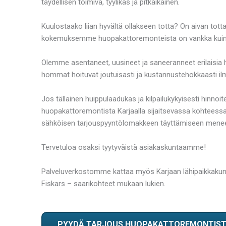
täydellisen toimiva, tyylikäs ja pitkäikäinen.
Kuulostaako liian hyvältä ollakseen totta? On aivan totta,
kokemuksemme huopakattoremonteista on vankka kuin 
Olemme asentaneet, uusineet ja saneeranneet erilaisia 
hommat hoituvat joutuisasti ja kustannustehokkaasti ilma
Jos tällainen huippulaadukas ja kilpailukykyisesti hinnoi
huopakattoremontista Karjaalla sijaitsevassa kohteessas
sähköisen tarjouspyyntölomakkeen täyttämiseen menee v
Tervetuloa osaksi tyytyväistä asiakaskuntaamme!
Palveluverkostomme kattaa myös Karjaan lähipaikkakunn
Fiskars – saarikohteet mukaan lukien.
PYYDÄ TARJOUS HUOPAKATTOREMONTIS