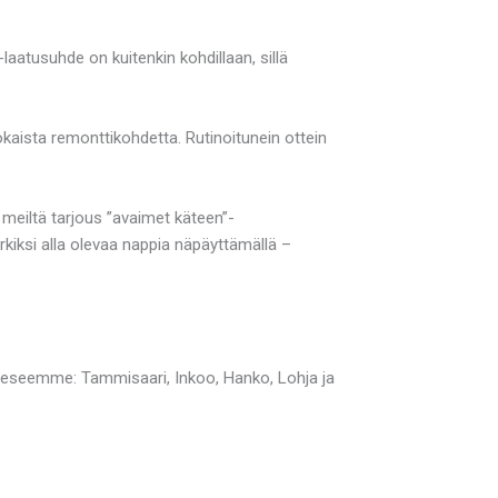
-laatusuhde on kuitenkin kohdillaan, sillä
kaista remonttikohdetta. Rutinoitunein ottein
 meiltä tarjous ”avaimet käteen”-
kiksi alla olevaa nappia näpäyttämällä –
eeseemme: Tammisaari, Inkoo, Hanko, Lohja ja