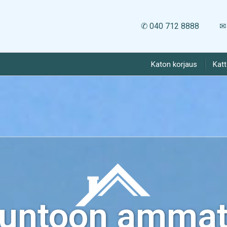
✆ 040 712 8888
✉ 
Katon korjaus
Kat
kuntoon ammatt