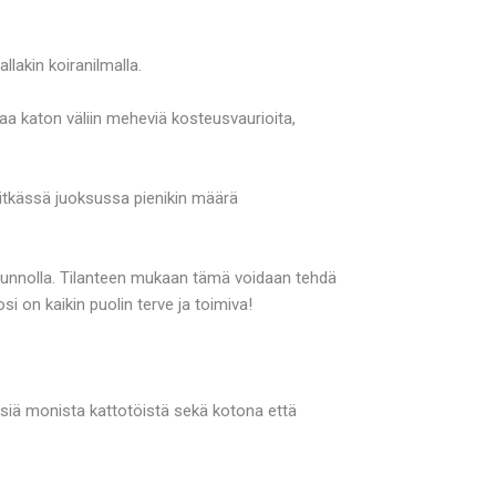
llakin koiranilmalla.
ttaa katon väliin meheviä kosteusvaurioita,
 Pitkässä juoksussa pienikin määrä
kunnolla. Tilanteen mukaan tämä voidaan tehdä
si on kaikin puolin terve ja toimiva!
ksiä monista kattotöistä sekä kotona että