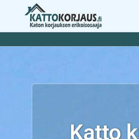
Siirry
sisältöön
Katto 