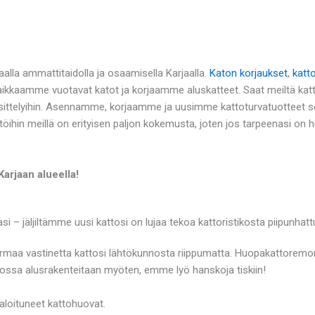
alla ammattitaidolla ja osaamisella Karjaalla.
Katon korjaukset
,
katt
Paikkaamme vuotavat katot ja korjaamme aluskatteet. Saat meiltä kat
ittelyihin. Asennamme, korjaamme ja uusimme kattoturvatuotteet sek
töihin meillä on erityisen paljon kokemusta, joten jos tarpeenasi on
arjaan alueella!
– jäljiltämme uusi kattosi on lujaa tekoa kattoristikosta piipunhatt
varmaa vastinetta kattosi lähtökunnosta riippumatta. Huopakattorem
nnossa alusrakenteitaan myöten, emme lyö hanskoja tiskiin!
aloituneet kattohuovat.