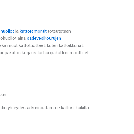
ohuollot
ja
kattoremontit
toteutetaan
tohuollot aina
sadevesikourujen
ä muut kattotuotteet, kuten kattoikkunat,
 huopakaton korjaus tai huopakattoremontti, et
uun!
ontin yhteydessä kunnostamme kattosi kaikilta