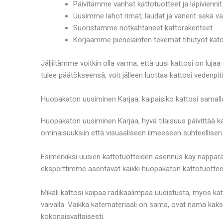
Päivitämme vanhat kattotuotteet ja läpiviennit 
Uusimme lahot rimat, laudat ja vanerit sekä v
Suoristamme notkahtaneet kattorakenteet.
Korjaamme pieneläinten tekemät tihutyöt katoll
Jäljiltämme voitkin olla varma, että uusi kattosi on luj
tulee päätökseensä, voit jälleen luottaa kattosi veden
Huopakaton uusiminen Karjaa, kaipaisiko kattosi samalla
Huopakaton uusiminen Karjaa, hyvä tilaisuus päivittää 
ominaisuuksiin että visuaaliseen ilmeeseen suhteellisen h
Esimerkiksi uusien kattotuotteiden asennus käy näppäräs
eksperttimme asentavat kaikki huopakaton kattotuotteet sii
Mikäli kattosi kaipaa radikaalimpaa uudistusta, myös k
vaivalla. Vaikka katemateriaali on sama, ovat nämä kaks
kokonaisvaltaisesti.