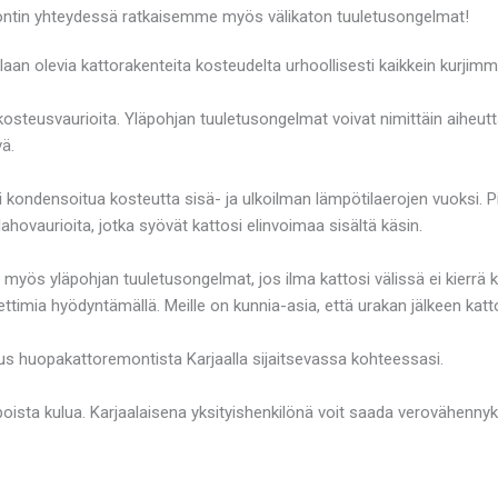
ontin yhteydessä ratkaisemme myös välikaton tuuletusongelmat!
aan olevia kattorakenteita kosteudelta urhoollisesti kaikkein kurjimma
tyä kosteusvaurioita. Yläpohjan tuuletusongelmat voivat nimittäin aiheu
vä.
 voi kondensoitua kosteutta sisä- ja ulkoilman lämpötilaerojen vuoksi.
ahovaurioita, jotka syövät kattosi elinvoimaa sisältä käsin.
ös yläpohjan tuuletusongelmat, jos ilma kattosi välissä ei kierrä 
ettimia hyödyntämällä. Meille on kunnia-asia, että urakan jälkeen katto
jous huopakattoremontista Karjaalla sijaitsevassa kohteessasi.
oista kulua. Karjaalaisena yksityishenkilönä voit saada verovähenny