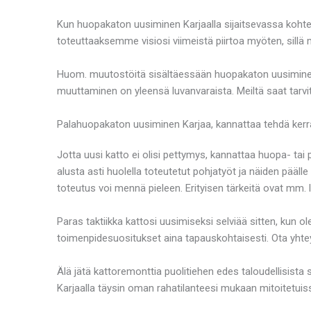
Kun huopakaton uusiminen Karjaalla sijaitsevassa kohte
toteuttaaksemme visiosi viimeistä piirtoa myöten, sillä m
Huom. muutostöitä sisältäessään huopakaton uusiminen 
muuttaminen on yleensä luvanvaraista. Meiltä saat tarvi
Palahuopakaton uusiminen Karjaa, kannattaa tehdä kerra
Jotta uusi katto ei olisi pettymys, kannattaa huopa- ta
alusta asti huolella toteutetut pohjatyöt ja näiden pääll
toteutus voi mennä pieleen. Erityisen tärkeitä ovat mm. lä
Paras taktiikka kattosi uusimiseksi selviää sitten, kun
toimenpidesuositukset aina tapauskohtaisesti. Ota yhtey
Älä jätä kattoremonttia puolitiehen edes taloudellisist
Karjaalla täysin oman rahatilanteesi mukaan mitoitetuiss