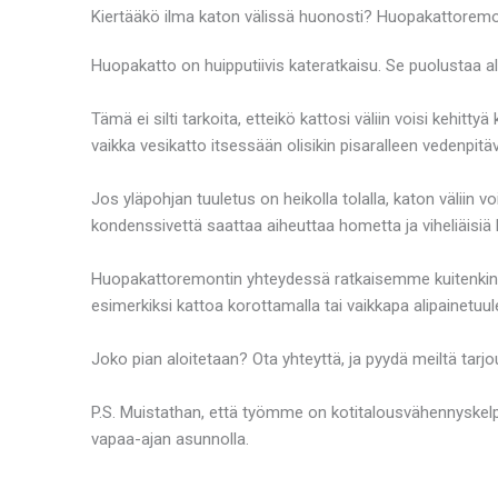
Kiertääkö ilma katon välissä huonosti? Huopakattorem
Huopakatto on huipputiivis kateratkaisu. Se puolustaa all
Tämä ei silti tarkoita, etteikö kattosi väliin voisi kehit
vaikka vesikatto itsessään olisikin pisaralleen vedenpitä
Jos yläpohjan tuuletus on heikolla tolalla, katon väliin
kondenssivettä saattaa aiheuttaa hometta ja viheliäisiä l
Huopakattoremontin yhteydessä ratkaisemme kuitenkin my
esimerkiksi kattoa korottamalla tai vaikkapa alipainetuul
Joko pian aloitetaan? Ota yhteyttä, ja pyydä meiltä tar
P.S. Muistathan, että työmme on kotitalousvähennyskelp
vapaa-ajan asunnolla.