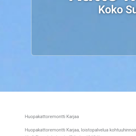
Koko Su
Huopakattoremontti Karjaa
Huopakattoremontti Karjaa, loistopalvelua kohtuuhinnoin! 