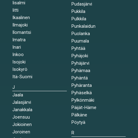
Iisalmi
Pudasjärvi
Iitti
Pukkila
Ikaalinen
Pulkkila
Ilmajoki
Punkalaidun
Ilomantsi
Puolanka
Imatra
Puumala
Inari
Pyhtää
Inkoo
Pyhäjoki
Isojoki
Pyhäjärvi
Isokyrö
Pyhämaa
Itä-Suomi
Pyhäntä
Pyhäranta
J
Pyhäselkä
Jaala
Pylkönmäki
Jalasjärvi
Päijät-Häme
Janakkala
Pälkäne
Joensuu
Pöytyä
Jokioinen
Joroinen
R