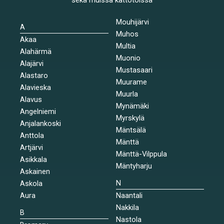
Mouhijärvi
A
Muhos
Akaa
Multia
Alahärmä
Muonio
Alajärvi
Mustasaari
Alastaro
Muurame
Alavieska
Muurla
Alavus
Mynämäki
Angelniemi
Myrskylä
Anjalankoski
Mäntsälä
Anttola
Mänttä
Artjärvi
Mänttä-Vilppula
Asikkala
Mäntyharju
Askainen
N
Askola
Aura
Naantali
Nakkila
B
Nastola