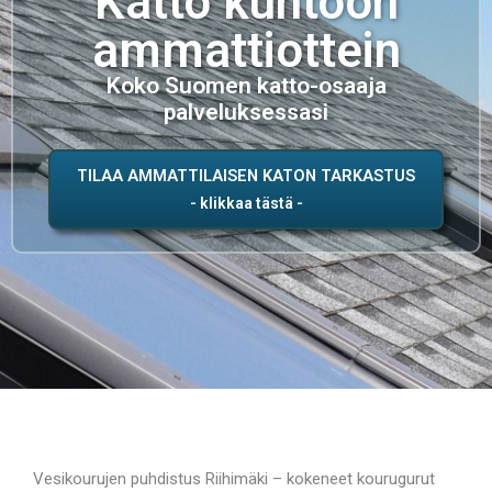
Katto kuntoon
ammattiottein
Koko Suomen katto-osaaja
palveluksessasi
TILAA AMMATTILAISEN KATON TARKASTUS
Vesikourujen puhdistus Riihimäki – kokeneet kourugurut