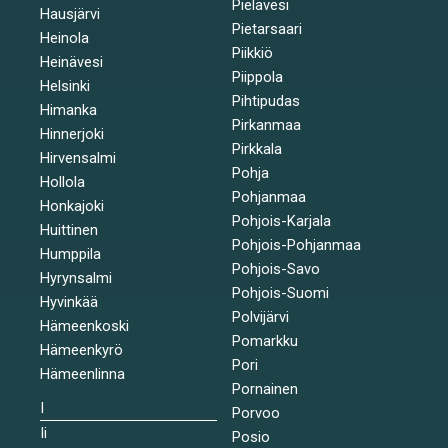
Pielavesi
Hausjärvi
Pietarsaari
Heinola
Piikkiö
Heinävesi
Piippola
Helsinki
Pihtipudas
Himanka
Pirkanmaa
Hinnerjoki
Pirkkala
Hirvensalmi
Pohja
Hollola
Pohjanmaa
Honkajoki
Pohjois-Karjala
Huittinen
Pohjois-Pohjanmaa
Humppila
Pohjois-Savo
Hyrynsalmi
Pohjois-Suomi
Hyvinkää
Polvijärvi
Hämeenkoski
Pomarkku
Hämeenkyrö
Pori
Hämeenlinna
Pornainen
I
Porvoo
Ii
Posio