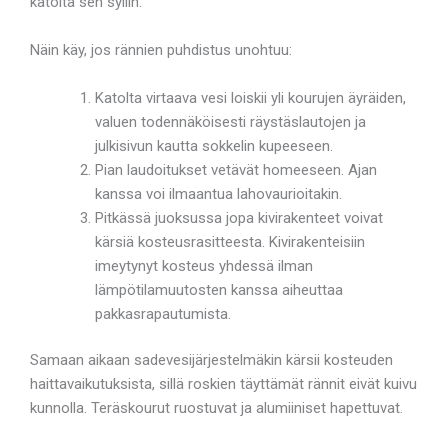
katolta sen syliin.
Näin käy, jos rännien puhdistus unohtuu:
Katolta virtaava vesi loiskii yli kourujen äyräiden,
valuen todennäköisesti räystäslautojen ja
julkisivun kautta sokkelin kupeeseen.
Pian laudoitukset vetävät homeeseen. Ajan
kanssa voi ilmaantua lahovaurioitakin.
Pitkässä juoksussa jopa kivirakenteet voivat
kärsiä kosteusrasitteesta. Kivirakenteisiin
imeytynyt kosteus yhdessä ilman
lämpötilamuutosten kanssa aiheuttaa
pakkasrapautumista.
Samaan aikaan sadevesijärjestelmäkin kärsii kosteuden
haittavaikutuksista, sillä roskien täyttämät rännit eivät kuivu
kunnolla. Teräskourut ruostuvat ja alumiiniset hapettuvat.