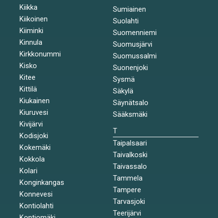
Kiikka
Sumiainen
Kiikoinen
Suolahti
Kiiminki
Suomenniemi
Kinnula
Suomusjärvi
Kirkkonummi
Suomussalmi
Kisko
Suonenjoki
Kitee
Sysmä
Kittilä
Säkylä
Kiukainen
Säynätsalo
Kiuruvesi
Sääksmäki
Kivijärvi
T
Kodisjoki
Taipalsaari
Kokemäki
Taivalkoski
Kokkola
Taivassalo
Kolari
Tammela
Konginkangas
Tampere
Konnevesi
Tarvasjoki
Kontiolahti
Teerijärvi
Kontiomäki