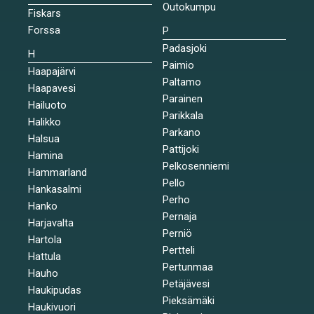
Outokumpu
Fiskars
Forssa
P
Padasjoki
H
Paimio
Haapajärvi
Paltamo
Haapavesi
Parainen
Hailuoto
Parikkala
Halikko
Parkano
Halsua
Pattijoki
Hamina
Pelkosenniemi
Hammarland
Pello
Hankasalmi
Perho
Hanko
Pernaja
Harjavalta
Perniö
Hartola
Pertteli
Hattula
Pertunmaa
Hauho
Petäjävesi
Haukipudas
Pieksämäki
Haukivuori