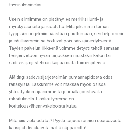
täysin ilmaiseksi!
Usein silmiimme on pistänyt esimerkiksi lumi- ja
myrskyvaurioita ja ruostetta. Mitä pikemmin tämän
tyyppisiin ongelmiin päästään puuttumaan, sen helpommin
ja edullisemmin ne hoituvat pois päiväjärjestyksestä.
Täyden palvelun liikkeenä voimme tietysti tehdä samaan
hengenvetoon hyvän tarjouksen muistakin katon tai
sadevesijärjestelmän kaipaamista toimenpiteistä.
Älä tingi sadevesijärjestelmän puhtaanapidosta edes
rahasyistä. Laskumme voit maksaa myös osissa
yhteistyökumppanimme tarjoamalla joustavalla
rahoituksella. Lisäksi työmme on
kotitalousvähennyskelpoista kulua.
Mitä siis vielä odotat? Pyydä tarjous rännien seuraavasta
kausipuhdistuksesta näiltä näppäimiltä!