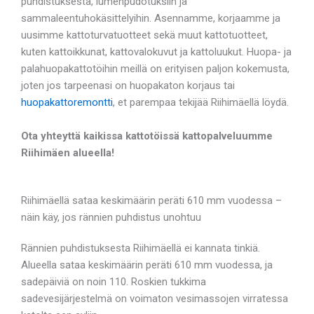
puhdistuksesta, lumenpudotuksiin ja
sammaleentuhokäsittelyihin. Asennamme, korjaamme ja
uusimme kattoturvatuotteet sekä muut kattotuotteet,
kuten kattoikkunat, kattovalokuvut ja kattoluukut. Huopa- ja
palahuopakattotöihin meillä on erityisen paljon kokemusta,
joten jos tarpeenasi on huopakaton korjaus tai
huopakattoremontti
, et parempaa tekijää Riihimäellä löydä.
Ota yhteyttä kaikissa kattotöissä kattopalveluumme
Riihimäen alueella!
Riihimäellä sataa keskimäärin peräti 610 mm vuodessa –
näin käy, jos rännien puhdistus unohtuu
Rännien puhdistuksesta Riihimäellä ei kannata tinkiä.
Alueella sataa keskimäärin peräti 610 mm vuodessa, ja
sadepäiviä on noin 110. Roskien tukkima
sadevesijärjestelmä on voimaton vesimassojen virratessa