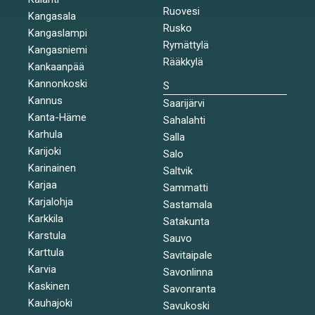
Ruovesi
Kangasala
Rusko
Kangaslampi
Rymättylä
Kangasniemi
Rääkkylä
Kankaanpää
Kannonkoski
S
Kannus
Saarijärvi
Kanta-Häme
Sahalahti
Karhula
Salla
Karijoki
Salo
Karinainen
Saltvik
Karjaa
Sammatti
Karjalohja
Sastamala
Karkkila
Satakunta
Karstula
Sauvo
Karttula
Savitaipale
Karvia
Savonlinna
Kaskinen
Savonranta
Kauhajoki
Savukoski