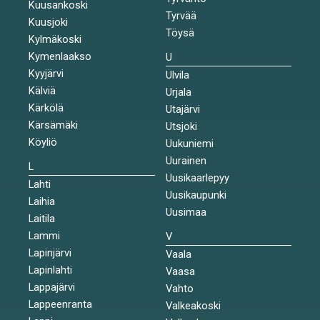
Kuusankoski
Tyrvää
Kuusjoki
Töysä
Kylmäkoski
Kymenlaakso
U
Kyyjärvi
Ulvila
Kälviä
Urjala
Kärkölä
Utajärvi
Kärsämäki
Utsjoki
Köyliö
Uukuniemi
Uurainen
L
Uusikaarlepyy
Lahti
Uusikaupunki
Laihia
Uusimaa
Laitila
Lammi
V
Lapinjärvi
Vaala
Lapinlahti
Vaasa
Lappajärvi
Vahto
Lappeenranta
Valkeakoski