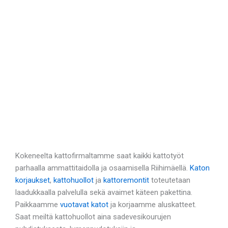
Kokeneelta kattofirmaltamme saat kaikki kattotyöt
parhaalla ammattitaidolla ja osaamisella Riihimäellä.
Katon
korjaukset
,
kattohuollot
ja
kattoremontit
toteutetaan
laadukkaalla palvelulla sekä avaimet käteen pakettina.
Paikkaamme
vuotavat katot
ja korjaamme aluskatteet.
Saat meiltä kattohuollot aina sadevesikourujen