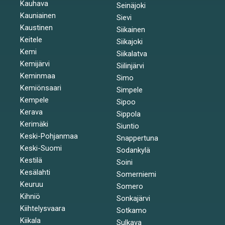
Kauhava
Seinäjoki
Kauniainen
Sievi
Kaustinen
Siikainen
Keitele
Siikajoki
Kemi
Siikalatva
Kemijärvi
Siilinjärvi
Keminmaa
Simo
Kemiönsaari
Simpele
Kempele
Sipoo
Kerava
Sippola
Kerimäki
Siuntio
Keski-Pohjanmaa
Snappertuna
Keski-Suomi
Sodankylä
Kestilä
Soini
Kesälahti
Somerniemi
Keuruu
Somero
Kihniö
Sonkajärvi
Kiihtelysvaara
Sotkamo
Kiikala
Sulkava