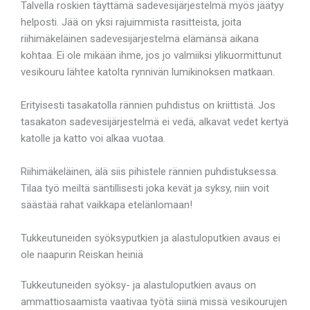
Talvella roskien täyttämä sadevesijärjestelmä myös jäätyy
helposti. Jää on yksi rajuimmista rasitteista, joita
riihimäkeläinen sadevesijärjestelmä elämänsä aikana
kohtaa. Ei ole mikään ihme, jos jo valmiiksi ylikuormittunut
vesikouru lähtee katolta rynnivän lumikinoksen matkaan.
Erityisesti tasakatolla rännien puhdistus on kriittistä. Jos
tasakaton sadevesijärjestelmä ei vedä, alkavat vedet kertyä
katolle ja katto voi alkaa vuotaa.
Riihimäkeläinen, älä siis pihistele rännien puhdistuksessa.
Tilaa työ meiltä säntillisesti joka kevät ja syksy, niin voit
säästää rahat vaikkapa etelänlomaan!
Tukkeutuneiden syöksyputkien ja alastuloputkien avaus ei
ole naapurin Reiskan heiniä
Tukkeutuneiden syöksy- ja alastuloputkien avaus on
ammattiosaamista vaativaa työtä siinä missä vesikourujen