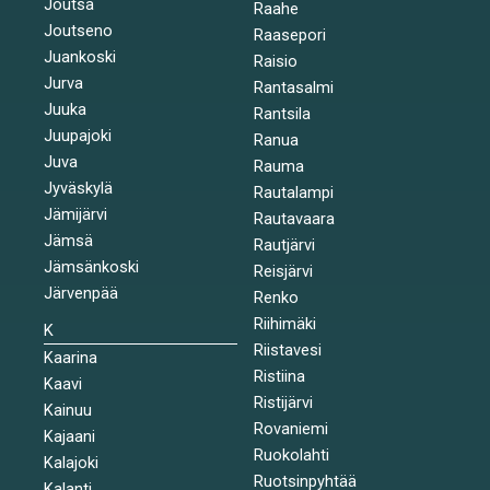
Joutsa
Raahe
Joutseno
Raasepori
Juankoski
Raisio
Jurva
Rantasalmi
Juuka
Rantsila
Juupajoki
Ranua
Juva
Rauma
Jyväskylä
Rautalampi
Jämijärvi
Rautavaara
Jämsä
Rautjärvi
Jämsänkoski
Reisjärvi
Järvenpää
Renko
Riihimäki
K
Riistavesi
Kaarina
Ristiina
Kaavi
Ristijärvi
Kainuu
Rovaniemi
Kajaani
Ruokolahti
Kalajoki
Ruotsinpyhtää
Kalanti