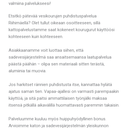
valmiina palvelukseesi!
Etsitkö pätevää vesikourujen puhdistuspalvelua
Riihimäellä? Olet tullut oikeaan osoitteeseen, sillä
kattopalvelustamme saat kokeneet kourugurut käyttöösi
kohteeseen kuin kohteeseen.
Asiakkaanamme voit luottaa siihen, että
sadevesijärjestelmä saa ansaitsemaansa laatupalvelua
päästä päähän – olipa sen materiaali sitten terästä,
alumiinia tai muovia.
Jos harkitset rännien puhdistusta itse, kannattaa hylätä
ajatus saman tien. Vapaa-ajallesi on varmasti parempaakin
käyttöä, ja sitä paitsi ammattilaisen työnjälki maksaa
itsensä pitkällä aikavälillä huomattavasti paremmin takaisin.
Palveluumme kuuluu myös huippuhyödyllinen bonus.
Arvioimme katon ja sadevesijärjestelmän yleiskunnon