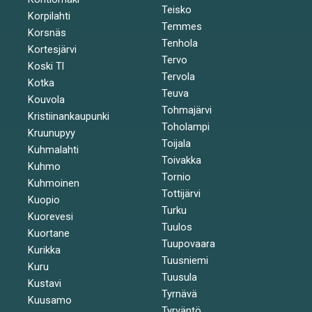
Teisko
Korpilahti
Temmes
Korsnäs
Tenhola
Kortesjärvi
Tervo
Koski Tl
Tervola
Kotka
Teuva
Kouvola
Tohmajärvi
Kristiinankaupunki
Toholampi
Kruunupyy
Toijala
Kuhmalahti
Toivakka
Kuhmo
Tornio
Kuhmoinen
Tottijärvi
Kuopio
Turku
Kuorevesi
Tuulos
Kuortane
Tuupovaara
Kurikka
Tuusniemi
Kuru
Tuusula
Kustavi
Tyrnävä
Kuusamo
Tyrväntö