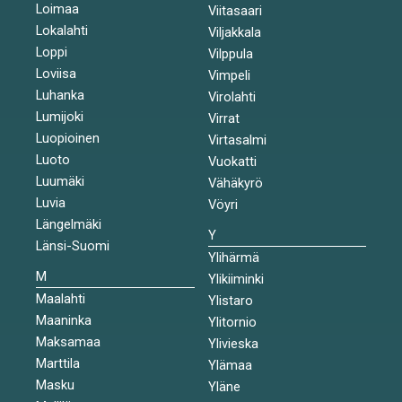
Loimaa
Viitasaari
Lokalahti
Viljakkala
Loppi
Vilppula
Loviisa
Vimpeli
Luhanka
Virolahti
Lumijoki
Virrat
Luopioinen
Virtasalmi
Luoto
Vuokatti
Luumäki
Vähäkyrö
Luvia
Vöyri
Längelmäki
Y
Länsi-Suomi
Ylihärmä
M
Ylikiiminki
Maalahti
Ylistaro
Maaninka
Ylitornio
Maksamaa
Ylivieska
Marttila
Ylämaa
Masku
Yläne