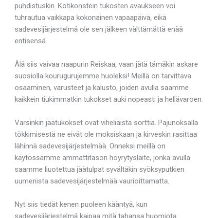
puhdistuskin. Kotikonstein tukosten avaukseen voi
tuhrautua vaikkapa kokonainen vapaapäivä, eikä
sadevesijärjestelmä ole sen jälkeen välttämättä enää
entisensä.
Älä siis vaivaa naapurin Reiskaa, vaan jätä tämäkin askare
suosiolla kourugurujemme huoleksi! Meillä on tarvittava
osaaminen, varusteet ja kalusto, joiden avulla saamme
kaikkein tiukimmatkin tukokset auki nopeasti ja hellävaroen.
Varsinkin jäätukokset ovat viheliäistä sorttia. Pajunoksalla
tökkimisestä ne eivät ole moksiskaan ja kirveskin rasittaa
lähinnä sadevesijärjestelmää. Onneksi meillä on
käytössämme ammattitason höyrytyslaite, jonka avulla
saamme liuotettua jäätulpat syvältäkin syöksyputkien
uumenista sadevesijärjestelmää vaurioittamatta.
Nyt siis tiedät kenen puoleen kääntyä, kun
sadevesijärjestelmä kaipaa mitä tahansa huomiota