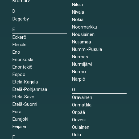
Bromarv
Nilsiä
D
Nivala
Degerby
Nokia
Noormarkku
E
Nousiainen
Eckerö
Nuijamaa
Elimäki
Nummi-Pusula
Eno
Nurmes
Enonkoski
Nurmijärvi
Enontekiö
Nurmo
Espoo
Närpiö
Etelä-Karjala
Etelä-Pohjanmaa
O
Etelä-Savo
Oravainen
Etelä-Suomi
Orimattila
Eura
Oripää
Eurajoki
Orivesi
Evijärvi
Oulainen
Oulu
F