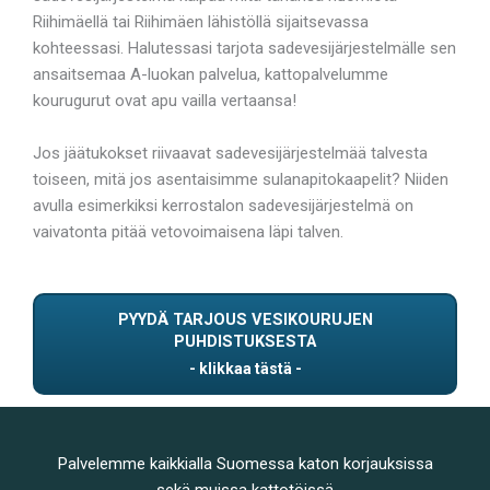
Riihimäellä tai Riihimäen lähistöllä sijaitsevassa
kohteessasi. Halutessasi tarjota sadevesijärjestelmälle sen
ansaitsemaa A-luokan palvelua, kattopalvelumme
kourugurut ovat apu vailla vertaansa!
Jos jäätukokset riivaavat sadevesijärjestelmää talvesta
toiseen, mitä jos asentaisimme sulanapitokaapelit? Niiden
avulla esimerkiksi kerrostalon sadevesijärjestelmä on
vaivatonta pitää vetovoimaisena läpi talven.
PYYDÄ TARJOUS VESIKOURUJEN
PUHDISTUKSESTA
Palvelemme kaikkialla Suomessa katon korjauksissa
sekä muissa kattotöissä