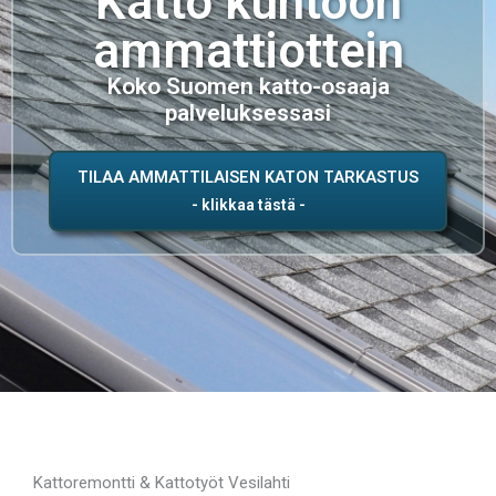
Katto kuntoon
ammattiottein
Koko Suomen katto-osaaja
palveluksessasi
TILAA AMMATTILAISEN KATON TARKASTUS
Kattoremontti & Kattotyöt Vesilahti