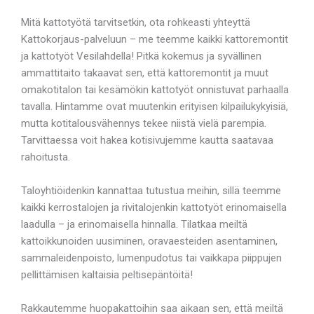
Mitä kattotyötä tarvitsetkin, ota rohkeasti yhteyttä
Kattokorjaus-palveluun – me teemme kaikki kattoremontit
ja kattotyöt Vesilahdella! Pitkä kokemus ja syvällinen
ammattitaito takaavat sen, että kattoremontit ja muut
omakotitalon tai kesämökin kattotyöt onnistuvat parhaalla
tavalla. Hintamme ovat muutenkin erityisen kilpailukykyisiä,
mutta kotitalousvähennys tekee niistä vielä parempia.
Tarvittaessa voit hakea kotisivujemme kautta saatavaa
rahoitusta.
Taloyhtiöidenkin kannattaa tutustua meihin, sillä teemme
kaikki kerrostalojen ja rivitalojenkin kattotyöt erinomaisella
laadulla – ja erinomaisella hinnalla. Tilatkaa meiltä
kattoikkunoiden uusiminen, oravaesteiden asentaminen,
sammaleidenpoisto, lumenpudotus tai vaikkapa piippujen
pellittämisen kaltaisia peltisepäntöitä!
Rakkautemme huopakattoihin saa aikaan sen, että meiltä