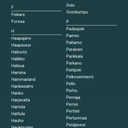
Oulu
F
Outokumpu
Fiskars
Forssa
P
Padasjoki
H
Paimio
Haapajärvi
Paltamo
Haapavesi
Parainen
Hailuoto
Parikkala
Halikko
Parkano
Halsua
Pattijoki
Hamina
Pelkosenniemi
Hammarland
Pello
Hankasalmi
Perho
Hanko
Pernaja
Harjavalta
Perniö
Hartola
Pertteli
Hattula
Pertunmaa
Hauho
Petäjävesi
Haukipudas