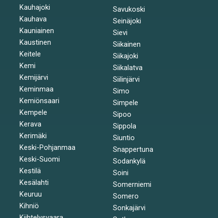
Kauhajoki
Savukoski
Kauhava
Seinäjoki
Kauniainen
Sievi
Kaustinen
Siikainen
Keitele
Siikajoki
Kemi
Siikalatva
Kemijärvi
Siilinjärvi
Keminmaa
Simo
Kemiönsaari
Simpele
Kempele
Sipoo
Kerava
Sippola
Kerimäki
Siuntio
Keski-Pohjanmaa
Snappertuna
Keski-Suomi
Sodankylä
Kestilä
Soini
Kesälahti
Somerniemi
Keuruu
Somero
Kihniö
Sonkajärvi
Kiihtelysvaara