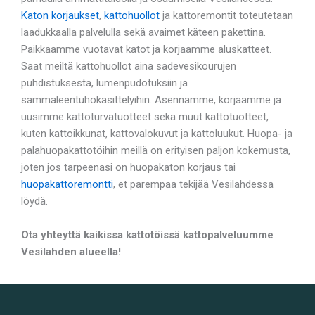
Katon korjaukset
,
kattohuollot
ja kattoremontit toteutetaan
laadukkaalla palvelulla sekä avaimet käteen pakettina.
Paikkaamme vuotavat katot ja korjaamme aluskatteet.
Saat meiltä kattohuollot aina sadevesikourujen
puhdistuksesta, lumenpudotuksiin ja
sammaleentuhokäsittelyihin. Asennamme, korjaamme ja
uusimme kattoturvatuotteet sekä muut kattotuotteet,
kuten kattoikkunat, kattovalokuvut ja kattoluukut. Huopa- ja
palahuopakattotöihin meillä on erityisen paljon kokemusta,
joten jos tarpeenasi on huopakaton korjaus tai
huopakattoremontti
, et parempaa tekijää Vesilahdessa
löydä.
Ota yhteyttä kaikissa kattotöissä kattopalveluumme
Vesilahden alueella!