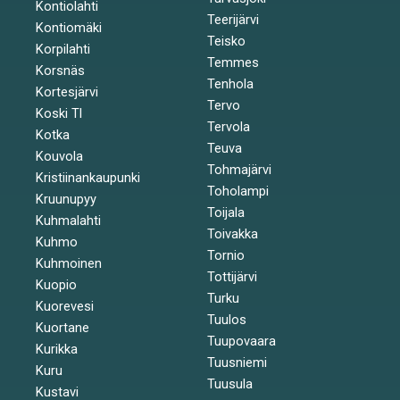
Kontiolahti
Teerijärvi
Kontiomäki
Teisko
Korpilahti
Temmes
Korsnäs
Tenhola
Kortesjärvi
Tervo
Koski Tl
Tervola
Kotka
Teuva
Kouvola
Tohmajärvi
Kristiinankaupunki
Toholampi
Kruunupyy
Toijala
Kuhmalahti
Toivakka
Kuhmo
Tornio
Kuhmoinen
Tottijärvi
Kuopio
Turku
Kuorevesi
Tuulos
Kuortane
Tuupovaara
Kurikka
Tuusniemi
Kuru
Tuusula
Kustavi