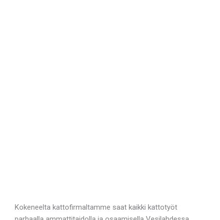
Kokeneelta kattofirmaltamme saat kaikki kattotyöt
parhaalla ammattitaidolla ja osaamisella Vesilahdessa.