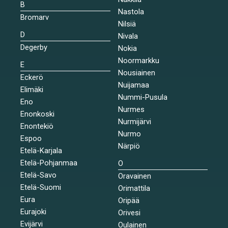
B
Nastola
Bromarv
Nilsiä
D
Nivala
Degerby
Nokia
Noormarkku
E
Nousiainen
Eckerö
Nuijamaa
Elimäki
Nummi-Pusula
Eno
Nurmes
Enonkoski
Nurmijärvi
Enontekiö
Nurmo
Espoo
Närpiö
Etelä-Karjala
Etelä-Pohjanmaa
O
Etelä-Savo
Oravainen
Etelä-Suomi
Orimattila
Eura
Oripää
Eurajoki
Orivesi
Evijärvi
Oulainen