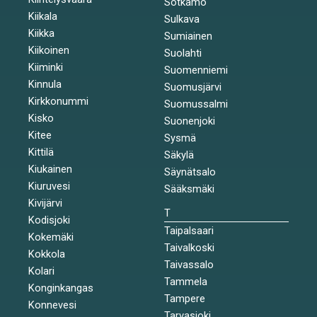
Sotkamo
Kiikala
Sulkava
Kiikka
Sumiainen
Kiikoinen
Suolahti
Kiiminki
Suomenniemi
Kinnula
Suomusjärvi
Kirkkonummi
Suomussalmi
Kisko
Suonenjoki
Kitee
Sysmä
Kittilä
Säkylä
Kiukainen
Säynätsalo
Kiuruvesi
Sääksmäki
Kivijärvi
T
Kodisjoki
Taipalsaari
Kokemäki
Taivalkoski
Kokkola
Taivassalo
Kolari
Tammela
Konginkangas
Tampere
Konnevesi
Tarvasjoki