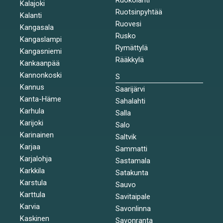
Kalajoki
Ruotsinpyhtää
Kalanti
Ruovesi
Kangasala
Rusko
Kangaslampi
Rymättylä
Kangasniemi
Rääkkylä
Kankaanpää
Kannonkoski
S
Kannus
Saarijärvi
Kanta-Häme
Sahalahti
Karhula
Salla
Karijoki
Salo
Karinainen
Saltvik
Karjaa
Sammatti
Karjalohja
Sastamala
Karkkila
Satakunta
Karstula
Sauvo
Karttula
Savitaipale
Karvia
Savonlinna
Kaskinen
Savonranta