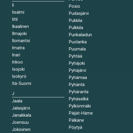
Ii
Posio
Iisalmi
Pudasjärvi
Iitti
Pukkila
Ikaalinen
Pulkkila
Ilmajoki
Punkalaidun
Ilomantsi
Puolanka
Imatra
Puumala
Inari
Pyhtää
Inkoo
Pyhäjoki
Isojoki
Pyhäjärvi
Isokyrö
Pyhämaa
Itä-Suomi
Pyhäntä
Pyhäranta
J
Pyhäselkä
Jaala
Pylkönmäki
Jalasjärvi
Päijät-Häme
Janakkala
Pälkäne
Joensuu
Pöytyä
Jokioinen