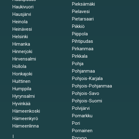
Pieksämäki
Haukivuori
Pielavesi
Hausjärvi
Pietarsaari
Heinola
Piikkiö
Heinävesi
Piippola
Helsinki
Pihtipudas
Himanka
Pirkanmaa
Hinnerjoki
Pirkkala
Hirvensalmi
Pohja
Hollola
Pohjanmaa
Honkajoki
Pohjois-Karjala
Huittinen
Pohjois-Pohjanmaa
Humppila
Pohjois-Savo
Hyrynsalmi
Pohjois-Suomi
Hyvinkää
Polvijärvi
Hämeenkoski
Pomarkku
Hämeenkyrö
Pori
Hämeenlinna
Pornainen
I
Porvoo