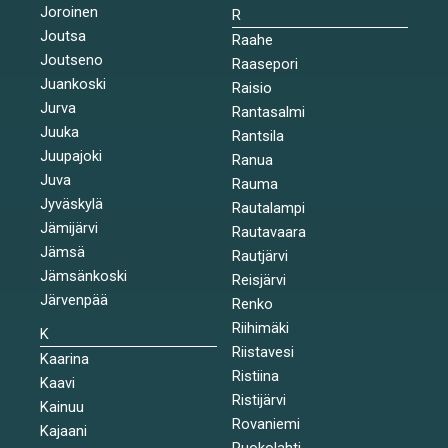
Joroinen
R
Joutsa
Raahe
Joutseno
Raasepori
Juankoski
Raisio
Jurva
Rantasalmi
Juuka
Rantsila
Juupajoki
Ranua
Juva
Rauma
Jyväskylä
Rautalampi
Jämijärvi
Rautavaara
Jämsä
Rautjärvi
Jämsänkoski
Reisjärvi
Järvenpää
Renko
Riihimäki
K
Riistavesi
Kaarina
Ristiina
Kaavi
Ristijärvi
Kainuu
Rovaniemi
Kajaani
Ruokolahti