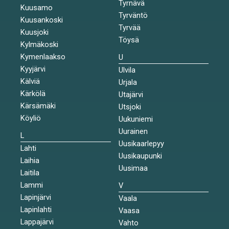
Tyrnävä
Kuusamo
Tyrväntö
Kuusankoski
Tyrvää
Kuusjoki
Töysä
Kylmäkoski
Kymenlaakso
U
Kyyjärvi
Ulvila
Kälviä
Urjala
Kärkölä
Utajärvi
Kärsämäki
Utsjoki
Köyliö
Uukuniemi
Uurainen
L
Uusikaarlepyy
Lahti
Uusikaupunki
Laihia
Uusimaa
Laitila
Lammi
V
Lapinjärvi
Vaala
Lapinlahti
Vaasa
Lappajärvi
Vahto