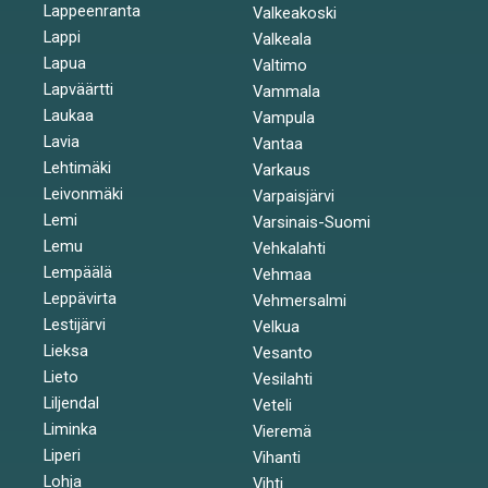
Lappeenranta
Valkeakoski
Lappi
Valkeala
Lapua
Valtimo
Lapväärtti
Vammala
Laukaa
Vampula
Lavia
Vantaa
Lehtimäki
Varkaus
Leivonmäki
Varpaisjärvi
Lemi
Varsinais-Suomi
Lemu
Vehkalahti
Lempäälä
Vehmaa
Leppävirta
Vehmersalmi
Lestijärvi
Velkua
Lieksa
Vesanto
Lieto
Vesilahti
Liljendal
Veteli
Liminka
Vieremä
Liperi
Vihanti
Lohja
Vihti