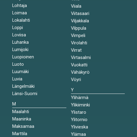
Lohtaja
Viiala
Loimaa
Viitasaari
Lokalahti
Viljakkala
Loppi
Vilppula
Loviisa
Vimpeli
Luhanka
Virolahti
Lumijoki
Virrat
Luopioinen
Virtasalmi
Luoto
Vuokatti
Luumäki
Vähäkyrö
Luvia
Vöyri
Längelmäki
Y
Länsi-Suomi
Ylihärmä
M
Ylikiiminki
Maalahti
Ylistaro
Maaninka
Ylitornio
Maksamaa
Ylivieska
Marttila
Ylämaa