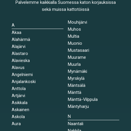
Palvelemme kaikkialla Suomessa katon korjauksissa
sekä muissa kattotöissä
Mouhijärvi
A
Muhos
Akaa
Multia
Alahärmä
Muonio
Alajärvi
Mustasaari
Alastaro
Muurame
Alavieska
Muurla
Alavus
Mynämäki
Angelniemi
Myrskylä
Anjalankoski
Mäntsälä
Anttola
Mänttä
Artjärvi
Mänttä-Vilppula
Asikkala
Mäntyharju
Askainen
N
Askola
Aura
Naantali
Nakkila