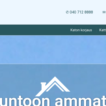
✆ 040 712 8888
✉ 
Katon korjaus
Kat
kuntoon ammatt