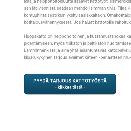
ikää ja helppohoitoisuutta lisäävät kattotyöt, esimerkik
sen läpiviennistä saadaan mahdollisimman tiivis. Tilaa K
kohtuuhintaisesti kuin yksityisasiakkaitakin. Omakotita
kotitalousvähennyksestä. Jos haluat kattotöille rahoitu
Huopakatto on helppohoitoinen ja kustannustehokas kat
pidentämiseen, myös tiilikaton ja peltikaton huoltamise
Lämminhenkistä ja aina yhtä asiantuntevaa kattopalvelua
kilpailukykyinen tarjous avaimet käteen -periaatteen muk
PYYDÄ TARJOUS KATTOTYÖSTÄ