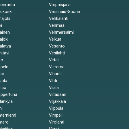
onranta
Varpaisjärvi
ukoski
Varsinais-Suomi
näjoki
Vehkalahti
vi
Vehmaa
kainen
Vehmersalmi
kajoki
Velkua
kalatva
Vesanto
injärvi
Vesilahti
mo
Veteli
pele
Vieremä
oo
Vihanti
pola
Vihti
ntio
Viiala
ppertuna
Viitasaari
ankylä
Viljakkala
ni
Vilppula
merniemi
Vimpeli
mero
Virolahti