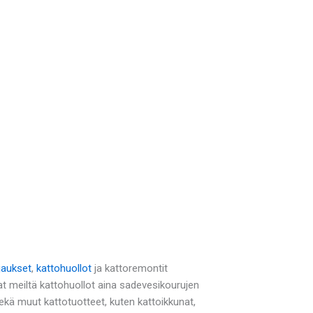
jaukset
,
kattohuollot
ja kattoremontit
t meiltä kattohuollot aina sadevesikourujen
ä muut kattotuotteet, kuten kattoikkunat,