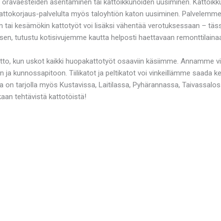
si oravaesteiden asentaminen tai kattoikkunoiden uusiminen. Kattoikku
attokorjaus-palvelulta myös taloyhtiön katon uusiminen. Palvelemme ker
lon tai kesämökin kattotyöt voi lisäksi vähentää verotuksessaan – täs
ksen, tutustu kotisivujemme kautta helposti haettavaan remonttilaina
to, kun uskot kaikki huopakattotyöt osaaviin käsiimme. Annamme vin
en ja kunnossapitoon. Tiilikatot ja peltikatot voi vinkeillämme saad
 on tarjolla myös Kustavissa, Laitilassa, Pyhärannassa, Taivassaloss
aan tehtävistä kattotöistä!