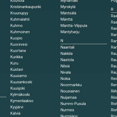
Kouvola
Mynämäki
Pöy
Kristiinankaupunki
Myrskylä
R
Kruunupyy
Mäntsälä
Ra
Kuhmalahti
Mänttä
Raa
Kuhmo
Mänttä-Vilppula
Rai
Kuhmoinen
Mäntyharju
Ran
Kuopio
N
Ran
Kuorevesi
Naantali
Ra
Kuortane
Nakkila
Ra
Kurikka
Nastola
Rau
Kuru
Nilsiä
Rau
Kustavi
Nivala
Rau
Kuusamo
Nokia
Rei
Kuusankoski
Noormarkku
Re
Kuusjoki
Nousiainen
Rii
Kylmäkoski
Nuijamaa
Rii
Kymenlaakso
Nummi-Pusula
Ris
Kyyjärvi
Nurmes
Rist
Kälviä
Nurmijärvi
Rov