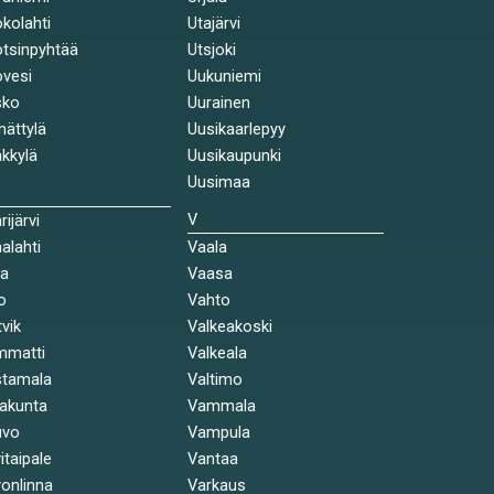
kolahti
Utajärvi
tsinpyhtää
Utsjoki
vesi
Uukuniemi
sko
Uurainen
ättylä
Uusikaarlepyy
kkylä
Uusikaupunki
Uusimaa
V
rijärvi
alahti
Vaala
la
Vaasa
o
Vahto
tvik
Valkeakoski
mmatti
Valkeala
stamala
Valtimo
akunta
Vammala
uvo
Vampula
itaipale
Vantaa
onlinna
Varkaus