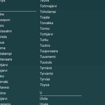
tyä
Teuva
Tohmajärvi
Toholampi
ahe
Toijala
sepori
Toivakka
sio
Tornio
tasalmi
Tottijärvi
tsila
Turku
nua
Tuulos
uma
Tuupovaara
talampi
Tuusniemi
tavaara
Tuusula
tjärvi
Tyrnävä
sjärvi
Tyrväntö
nko
Tyrvää
himäki
Töysä
stavesi
U
tiina
ijärvi
Ulvila
aniemi
Urjala