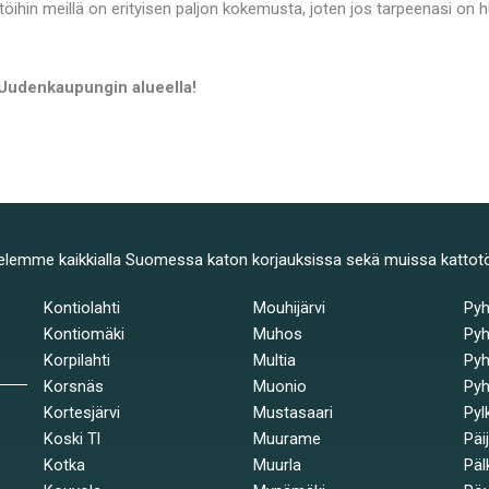
töihin meillä on erityisen paljon kokemusta, joten jos tarpeenasi on
 Uudenkaupungin alueella!
elemme kaikkialla Suomessa katon korjauksissa sekä muissa kattot
Kontiolahti
Mouhijärvi
Py
Kontiomäki
Muhos
Pyh
Korpilahti
Multia
Pyh
Korsnäs
Muonio
Pyh
Kortesjärvi
Mustasaari
Pyl
Koski Tl
Muurame
Päi
Kotka
Muurla
Päl