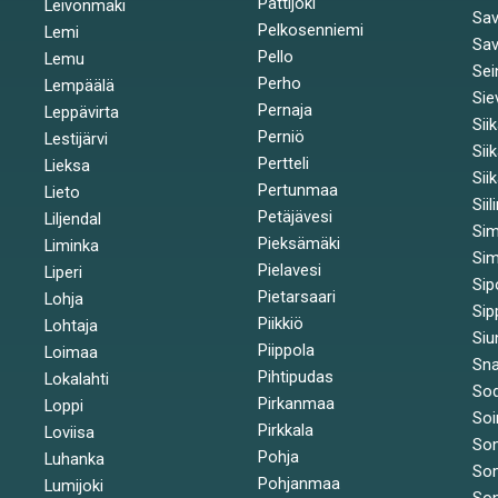
Pattijoki
Leivonmäki
Sav
Pelkosenniemi
Lemi
Sav
Pello
Lemu
Sei
Perho
Lempäälä
Sie
Pernaja
Leppävirta
Sii
Perniö
Lestijärvi
Sii
Pertteli
Lieksa
Sii
Pertunmaa
Lieto
Siil
Petäjävesi
Liljendal
Si
Pieksämäki
Liminka
Sim
Pielavesi
Liperi
Sip
Pietarsaari
Lohja
Sip
Piikkiö
Lohtaja
Siu
Piippola
Loimaa
Sna
Pihtipudas
Lokalahti
Sod
Pirkanmaa
Loppi
Soi
Pirkkala
Loviisa
So
Pohja
Luhanka
So
Pohjanmaa
Lumijoki