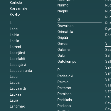
Kärkölä
Nurmo
Ruo
Kärsämäki
Närpiö
Ruo
Köyliö
Ruo
O
L
Ru
Oravainen
Lahti
Rym
Orimattila
Laihia
Rää
Oripää
Laitila
S
Orivesi
Lammi
Oulainen
Saa
Lapinjärvi
Oulu
Sah
Lapinlahti
Outokumpu
Sal
Lappajärvi
Sal
P
Lappeenranta
Sal
Padasjoki
Lappi
Sa
Paimio
Lapua
Sa
Paltamo
Lapväärtti
Sat
Parainen
Laukaa
Sa
Parikkala
Lavia
Sav
Parkano
Lehtimäki
Sav