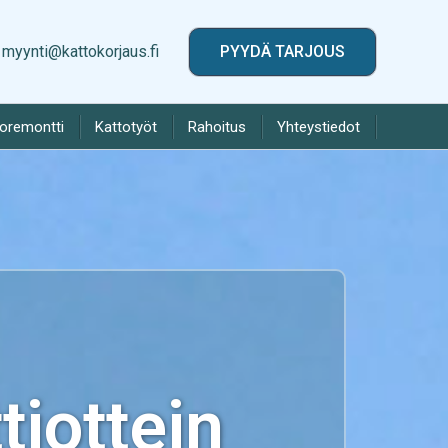
myynti@kattokorjaus.fi
PYYDÄ TARJOUS
toremontti
Kattotyöt
Rahoitus
Yhteystiedot
iottein