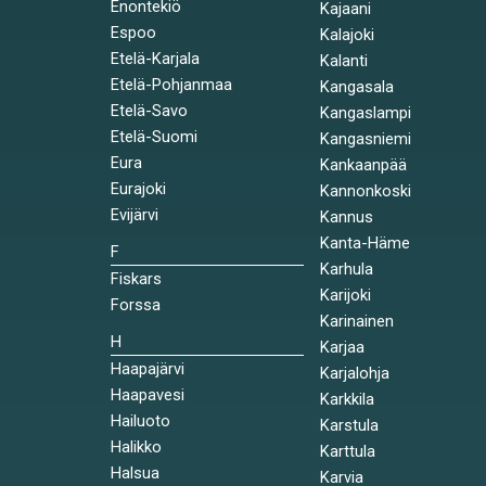
Enontekiö
Kajaani
Espoo
Kalajoki
Etelä-Karjala
Kalanti
Etelä-Pohjanmaa
Kangasala
Etelä-Savo
Kangaslampi
Etelä-Suomi
Kangasniemi
Eura
Kankaanpää
Eurajoki
Kannonkoski
Evijärvi
Kannus
Kanta-Häme
F
Karhula
Fiskars
Karijoki
Forssa
Karinainen
H
Karjaa
Haapajärvi
Karjalohja
Haapavesi
Karkkila
Hailuoto
Karstula
Halikko
Karttula
Halsua
Karvia