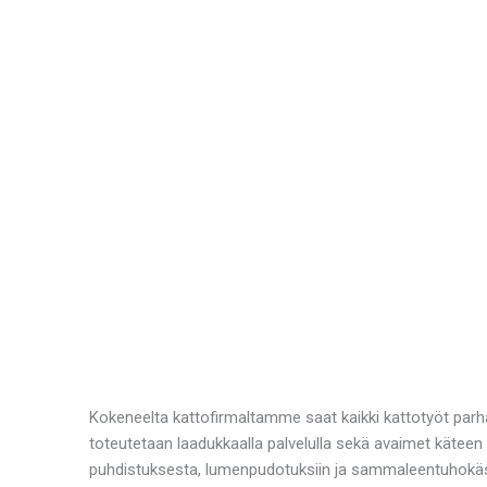
Kokeneelta kattofirmaltamme saat kaikki kattotyöt par
toteutetaan laadukkaalla palvelulla sekä avaimet kätee
puhdistuksesta, lumenpudotuksiin ja sammaleentuhokäsi