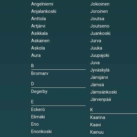
Angelniemi
Jokioinen
Anjalankoski
Joroinen
Anttola
Joutsa
Artjärvi
Joutseno
Asikkala
Juankoski
Askainen
Jurva
Askola
Juuka
Aura
Juupajoki
Juva
B
Jyväskylä
Bromarv
Jämijärvi
D
Jämsä
Degerby
Jämsänkoski
Järvenpää
E
Eckerö
K
Elimäki
Kaarina
Eno
Kaavi
Enonkoski
Kainuu