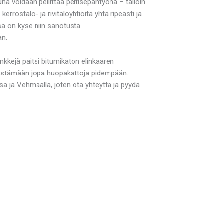
na voidaan pellittää peltisepäntyönä – tällöin
rostalo- ja rivitaloyhtiöitä yhtä ripeästi ja
sä on kyse niin sanotusta
an.
kkejä paitsi bitumikaton elinkaaren
a kestämään jopa huopakattoja pidempään.
a ja Vehmaalla, joten ota yhteyttä ja pyydä