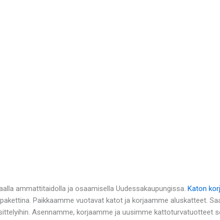
haalla ammattitaidolla ja osaamisella Uudessakaupungissa.
Katon kor
n pakettina. Paikkaamme vuotavat katot ja korjaamme aluskatteet. Saa
ttelyihin. Asennamme, korjaamme ja uusimme kattoturvatuotteet sek