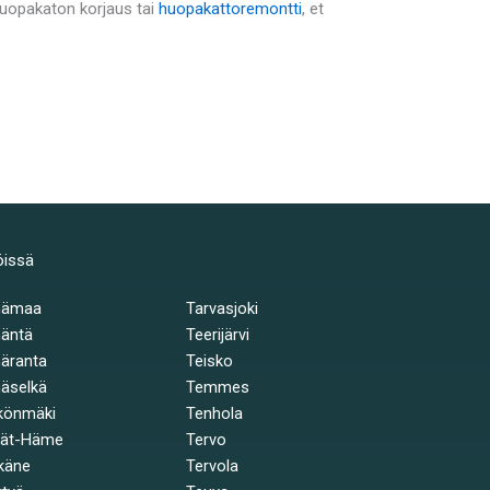
 huopakaton korjaus tai
huopakattoremontti
, et
öissä
hämaa
Tarvasjoki
äntä
Teerijärvi
äranta
Teisko
äselkä
Temmes
könmäki
Tenhola
jät-Häme
Tervo
käne
Tervola