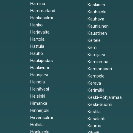
Hamina
Kaskinen
Hammarland
Kauhajoki
Hankasalmi
Kauhava
Hanko
Kauniainen
Harjavalta
Kaustinen
Hartola
Keitele
Hattula
Kemi
Hauho
Kemijärvi
Haukipudas
Keminmaa
Haukivuori
Kemiönsaari
Hausjärvi
Kempele
Heinola
Kerava
Heinävesi
Kerimäki
Helsinki
Keski-Pohjanmaa
Himanka
Keski-Suomi
Hinnerjoki
Kestilä
Hirvensalmi
Kesälahti
Hollola
Keuruu
Honkajoki