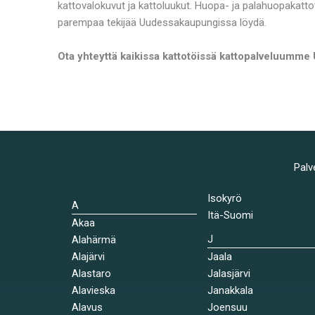
kattovalokuvut ja kattoluukut. Huopa- ja palahuopakatto
parempaa tekijää Uudessakaupungissa löydä.
Ota yhteyttä kaikissa kattotöissä kattopalveluumme
Palv
Isokyrö
A
Itä-Suomi
Akaa
J
Alahärmä
Alajärvi
Jaala
Alastaro
Jalasjärvi
Alavieska
Janakkala
Alavus
Joensuu